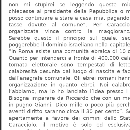
non mi stupirei se leggendo queste mie
chiedesse al presidente della Repubblica o 
posso continuare a stare a casa mia, pagando 
tasse dovute al comune”. Per Caraccio
organizzata vince contro la maggioranza
Sarebbe questo il principio sul quale, se
poggerebbe il dominio israeliano nella capita
“In Roma esiste una comunità ebraica di 10 
Quanto per intenderci a fronte di 400.000 cal
tornata elettorale sono tempestati di lette
calabresità desunta dal luogo di nascita e fa
dall’anagrafe comunale. Gli ebrei romani hann
organizzazione in quanto ebrei. Noi calabr
l’abbiamo, ma io ho lanciato l’idea presso 
Bisogna imparare da Riccardo che con un migl
in pugno Gianni. Dico mille o poco più perch
aventi diritto saranno circa il 30 per cento”. S
apertamente a favore dei crimini dello Stat
Caracciolo, il motivo è solo ed esclusi