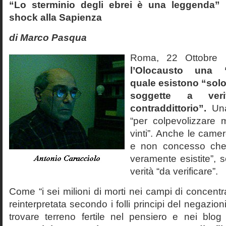
“Lo sterminio degli ebrei è una leggenda” p
shock alla Sapienza
di Marco Pasqua
Roma, 22 Ottobr
l’Olocausto una 
quale esistono “solo 
soggette a veri
contraddittorio”.
Una
“per colpevolizzare 
vinti”. Anche le cam
e non concesso che
veramente esistite”, 
verità “da verificare”.
Come “i sei milioni di morti nei campi di concentr
reinterpretata secondo i folli principi del negazi
trovare terreno fertile nel pensiero e nei blog