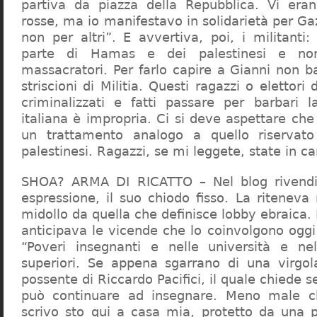
partiva da piazza della Repubblica. Vi era
rosse, ma io manifestavo in solidarietà per Gaz
non per altri”. E avvertiva, poi, i militanti
parte di Hamas e dei palestinesi e non 
massacratori. Per farlo capire a Gianni non b
striscioni di Militia. Questi ragazzi o elettori
criminalizzati e fatti passare per barbari l
italiana è impropria. Ci si deve aspettare che 
un trattamento analogo a quello riserva
palestinesi. Ragazzi, se mi leggete, state in 
SHOA? ARMA DI RICATTO – Nel blog rivendic
espressione, il suo chiodo fisso. La riteneva
midollo da quella che definisce lobby ebraica.
anticipava le vicende che lo coinvolgono oggi
“Poveri insegnanti e nelle università e ne
superiori. Se appena sgarrano di una virgol
possente di Riccardo Pacifici, il quale chiede s
può continuare ad insegnare. Meno male c
scrivo sto qui a casa mia, protetto da una 