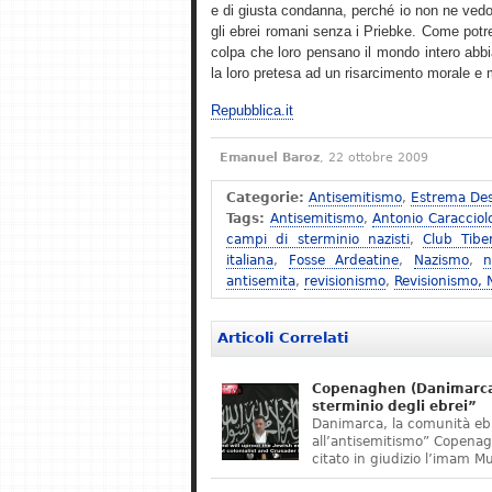
e di giusta condanna, perché io non ne vedo
gli ebrei romani senza i Priebke. Come potreb
colpa che loro pensano il mondo intero abbi
la loro pretesa ad un risarcimento morale e ma
Repubblica.it
Emanuel Baroz
, 22 ottobre 2009
Categorie:
Antisemitismo
,
Estrema Des
Tags:
Antisemitismo
,
Antonio Caracciol
campi di sterminio nazisti
,
Club Tibe
italiana
,
Fosse Ardeatine
,
Nazismo
,
n
antisemita
,
revisionismo
,
Revisionismo,
Articoli Correlati
Copenaghen (Danimarca)
sterminio degli ebrei”
Danimarca, la comunità eb
all’antisemitismo” Copena
citato in giudizio l’imam M