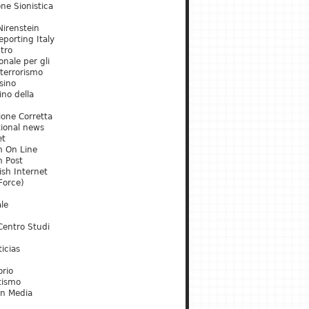
ne Sionistica
irenstein
porting Italy
tro
onale per gli
 terrorismo
sino
ino della
ione Corretta
tional news
et
m On Line
m Post
ish Internet
Force)
le
Centro Studi
icias
orio
tismo
an Media