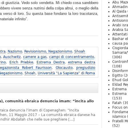
Abu Maz
 di giustizia. Vedo solo vendetta. Mi chiedo cosa sarebbero
Ahmadin
bero vivere senza nutrirsi della colpa altrui, o meglio della
Al Qaida
a verso di loro. Su questa base fondano la loro tracotanza,
Antisemi
teriale infinito”.
Antision
Arabi isra
Arabia S
Attentati
Bashar e
causa pa
Cisgiord
tra
,
Nazismo
,
Revisionismo, Negazionismo
,
Shoah
Samaria/
o
,
Auschwitz
,
camere a gas
,
campi di concentramento
,
(306)
Controin
rino
,
Erich Priebke
,
Estrema Destra
,
estrema destra
(108)
egazionista Robert Faurisson
,
Olocausto
,
pregiudizio
Disinfor
 Negazionismo
,
Shoah
,
Università "La Sapienza" di Roma
Egitto
(2
Ehud Go
Eldad Re
Estrema 
Estrema 
(153)
, comunità ebraica denuncia imam: “incita allo
Fatah
(3
Focus on 
raica denuncia l’imam di Copenaghen: “Incita
Fondame
ghen, 11 Maggio 2017 – La comunità ebraica danese ha
islamico
undhir Abdallah che nelle sue preghiere […]
Fratelli 
(52)