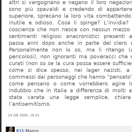
altri si vergognano e negano il loro negazion
sono più spavaldi e credendo di apparten
superiore, sprecano la loro vita combattendo
inutile e odioso. Cosa li spinge? L’invidia? 
coscienza che non riesce con nessun mezzo a
sentimenti religiosi anacronistici presenti
passa anni dopo anche in parte del clero cr
Personalmente non lo so, ma li ritengo (
pericolosi), non ignoranti ma poveracci che
curati (non so se la cura possa essere suffici
come si dice spesso, nei lager nazisti, a 
commessi dai personaggi che hanno “pensato”
come pensano o come vorrebbero agire l
indubbio che in Italia a differenza di molti a
stata varata una legge semplice, chiar
l’antisemitismo.
24 Ott 2009, 18:41
#15
Marco