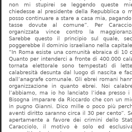
non mi stupirei se leggendo queste mie
chiedesse al presidente della Repubblica o 
posso continuare a stare a casa mia, pagando 
tasse dovute al comune”. Per Caraccio
organizzata vince contro la maggioranza
Sarebbe questo il principio sul quale, se
poggerebbe il dominio israeliano nella capita
“In Roma esiste una comunità ebraica di 10 
Quanto per intenderci a fronte di 400.000 cal
tornata elettorale sono tempestati di lette
calabresità desunta dal luogo di nascita e fa
dall’anagrafe comunale. Gli ebrei romani hann
organizzazione in quanto ebrei. Noi calabr
l’abbiamo, ma io ho lanciato l’idea presso 
Bisogna imparare da Riccardo che con un migl
in pugno Gianni. Dico mille o poco più perch
aventi diritto saranno circa il 30 per cento”. S
apertamente a favore dei crimini dello Stat
Caracciolo, il motivo è solo ed esclusi