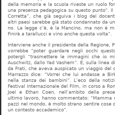
della memoria e la scuola riveste un ruolo f
una presenza pedagogica su questo punto”. Il 
Corretta”, che già seguiva i blog del docen
altri paesi sarebbe già stato condannato da un t
no. La legge c’è, è la Mancino, ma non è ma
Finirà a tarallucci e vino anche questa volta”.
Interviene anche il presidente della Regione, 
vorrebbe “poter guardare negli occhi questo
potergli “trasmettere le immagini che io m
Auschwitz, dallo Yad Vashem”. E, sulla linea 
da Frati, che aveva auspicato un viaggio del
Marrazzo dice: “Vorrei che lui andasse a Bi
nella stanza dei bambini”. L’eco della notiz
Festival Internazionale del Film, in corso a Rom
Joel e Ethan Coen, nell’ambito della prese
ultimo lavoro, hanno commentato: “Mamma m
pazzi nel mondo, è molto strano sentire cose 
un contesto accademico”.