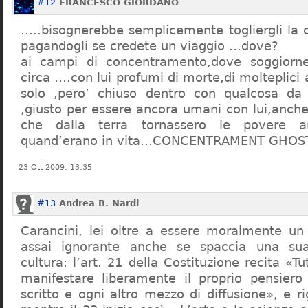
#12
FRANCESCO GIORDANO
…..bisognerebbe semplicemente togliergli la c
pagandogli se credete un viaggio …dove?
ai campi di concentramento,dove soggiorn
circa ….con lui profumi di morte,di molteplici 
solo ,pero’ chiuso dentro con qualcosa d
,giusto per essere ancora umani con lui,anch
che dalla terra tornassero le povere a
quand’erano in vita…CONCENTRAMENT GHOST
23 Ott 2009, 13:35
#13
Andrea B. Nardi
Carancini, lei oltre a essere moralmente un
assai ignorante anche se spaccia una su
cultura: l’art. 21 della Costituzione recita «Tu
manifestare liberamente il proprio pensiero
scritto e ogni altro mezzo di diffusione», e 