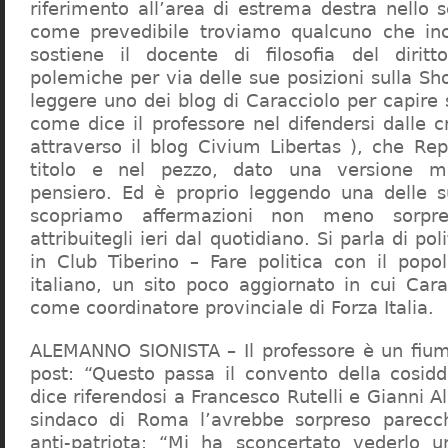
riferimento all’area di estrema destra nello s
come prevedibile troviamo qualcuno che in
sostiene il docente di filosofia del diritt
polemiche per via delle sue posizioni sulla S
leggere uno dei blog di Caracciolo per capire
come dice il professore nel difendersi dalle cr
attraverso il blog Civium Libertas ), che Rep
titolo e nel pezzo, dato una versione mi
pensiero. Ed è proprio leggendo una delle s
scopriamo affermazioni non meno sorpre
attribuitegli ieri dal quotidiano. Si parla di po
in Club Tiberino – Fare politica con il popo
italiano, un sito poco aggiornato in cui Cara
come coordinatore provinciale di Forza Italia.
ALEMANNO SIONISTA – Il professore è un fium
post: “Questo passa il convento della cosid
dice riferendosi a Francesco Rutelli e Gianni 
sindaco di Roma l’avrebbe sorpreso parecch
anti-patriota: “Mi ha sconcertato vederlo u