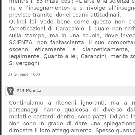
mentre il 33 inizia così: «L’arte e la scienza s
ne è l’insegnamento» e si rivolge all’inseg
previsto tramite idonei esami attitudinali.
Quindi lei vede bene come questo non c’e
farneticazioni di Caracciolo, il quale non scr
sulla stampa, ma in una scuola, dove inve
SCIENZA, non fantascienza. Il suo comport
osceno eticamente e dianoeticamente, 
legalmente. Quanto a lei, Carancini, merita so
Si vergogni.
23 Ott 2009, 15:28
#14
M.acca
Continuiamo a ritenerli ignoranti, ma a 
personaggi hanno qualcosa di diverso dal
malati e bastardi dentro, sono pazzi. Odiano i
Non sono in grado di dare una spiegazione
dimostra il loro atteggiamento. Spesso quando