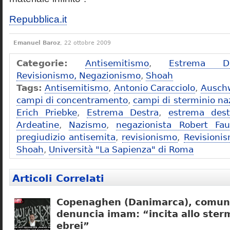
Repubblica.it
Emanuel Baroz
, 22 ottobre 2009
Categorie:
Antisemitismo
,
Estrema De
Revisionismo, Negazionismo
,
Shoah
Tags:
Antisemitismo
,
Antonio Caracciolo
,
Ausch
campi di concentramento
,
campi di sterminio naz
Erich Priebke
,
Estrema Destra
,
estrema dest
Ardeatine
,
Nazismo
,
negazionista Robert Fau
pregiudizio antisemita
,
revisionismo
,
Revisioni
Shoah
,
Università "La Sapienza" di Roma
Articoli Correlati
Copenaghen (Danimarca), comuni
denuncia imam: “incita allo sterm
ebrei”