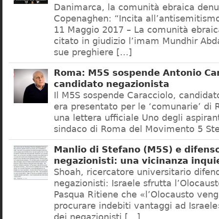
Danimarca, la comunità ebraica denu
Copenaghen: “Incita all’antisemitis
11 Maggio 2017 – La comunità ebrai
citato in giudizio l’imam Mundhir Abd
sue preghiere […]
Roma: M5S sospende Antonio Car
candidato negazionista
Il M5S sospende Caracciolo, candidato
era presentato per le ‘comunarie’ di
una lettera ufficiale Uno degli aspiran
sindaco di Roma del Movimento 5 Ste
Manlio di Stefano (M5S) e difenso
negazionisti: una vicinanza inqui
Shoah, ricercatore universitario difen
negazionisti: Israele sfrutta l’Olocaus
Pasqua Ritiene che «l’Olocausto venga
procurare indebiti vantaggi ad Israele
dei negazionisti […]