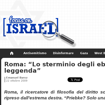
Antisemitismo
Disinformare
Gaza
West 
Roma: “Lo sterminio degli eb
Non dimenticare
Storia di Israele
leggenda”
Emanuel Baroz
22 ottobre 2009
Roma, il ricercatore di filosofia del diritto 
ripreso dall’estrema destra. “Priebke? Solo un