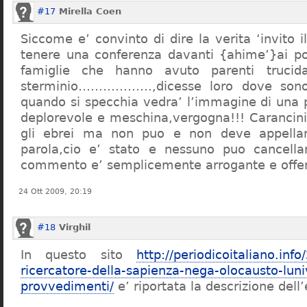
#17
Mirella Coen
Siccome e’ convinto di dire la verita ‘invito i
tenere una conferenza davanti {ahime’}ai poc
famiglie che hanno avuto parenti trucid
sterminio………………,dicesse loro dove sono f
quando si specchia vedra’ l’immagine di una 
deplorevole e meschina,vergogna!!! Carancin
gli ebrei ma non puo e non deve appellarsi
parola,cio e’ stato e nessuno puo cancellar
commento e’ semplicemente arrogante e offe
24 Ott 2009, 20:19
#18
Virghil
In questo sito
http://periodicoitaliano.inf
ricercatore-della-sapienza-nega-olocausto-lun
provvedimenti/
e’ riportata la descrizione dell’