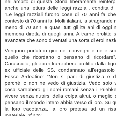
nell’ambito di questa Storia liberamente reinterpr
anche una lettura delle leggi razziali, condita di
“Le leggi razziali furono cose di 70 anni fa che
contesto di 70 anni fa. Molti italiani, la stragran
meno di 70 anni e quasi tutti gli italiani di og
memoria diretta di quegli anni. A trarne profitto 
avanzata che sono diventati una sorta di eroi nazio
Vengono portati in giro nei convegni e nelle sc
quello che ricordano o pensano di ricordare
Caracciolo, gli ebrei trarrebbero profitto dalla fig
ex ufficiale delle SS, condannato all’ergastolo 
Fosse Ardeatine: “Non si parli di giustizia e 
perché io non ne vedo di giustizia. Vedo solo 
cosa sarebbero gli ebrei romani senza i Prieb
vivere senza nutrirsi della colpa altrui, o meglio
pensano il mondo intero abbia verso di loro. Su 
la loro tracotanza, la loro pretesa ad un ris
materiale infinito”.