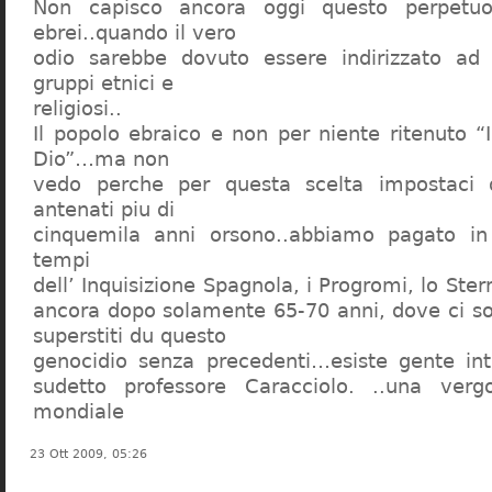
Non capisco ancora oggi questo perpetuo
ebrei..quando il vero
odio sarebbe dovuto essere indirizzato ad
gruppi etnici e
religiosi..
Il popolo ebraico e non per niente ritenuto “
Dio”…ma non
vedo perche per questa scelta impostaci 
antenati piu di
cinquemila anni orsono..abbiamo pagato in
tempi
dell’ Inquisizione Spagnola, i Progromi, lo St
ancora dopo solamente 65-70 anni, dove ci s
superstiti du questo
genocidio senza precedenti…esiste gente int
sudetto professore Caracciolo. ..una verg
mondiale
23 Ott 2009, 05:26