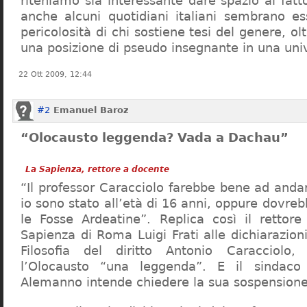
riteniamo sia interessante dare spazio al fa
anche alcuni quotidiani italiani sembrano ess
pericolosità di chi sostiene tesi del genere, o
una posizione di pseudo insegnante in una uni
22 Ott 2009, 12:44
#2
Emanuel Baroz
“Olocausto leggenda? Vada a Dachau”
La Sapienza, rettore a docente
“Il professor Caracciolo farebbe bene ad and
io sono stato all’età di 16 anni, oppure dovre
le Fosse Ardeatine”. Replica così il rettore 
Sapienza di Roma Luigi Frati alle dichiarazioni
Filosofia del diritto Antonio Caracciolo
l’Olocausto “una leggenda”. E il sindac
Alemanno intende chiedere la sua sospensione