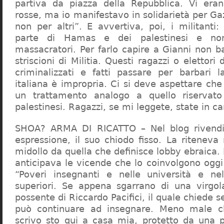
partiva da piazza della Repubblica. Vi era
rosse, ma io manifestavo in solidarietà per Gaz
non per altri”. E avvertiva, poi, i militanti
parte di Hamas e dei palestinesi e non 
massacratori. Per farlo capire a Gianni non b
striscioni di Militia. Questi ragazzi o elettori
criminalizzati e fatti passare per barbari l
italiana è impropria. Ci si deve aspettare che 
un trattamento analogo a quello riserva
palestinesi. Ragazzi, se mi leggete, state in 
SHOA? ARMA DI RICATTO – Nel blog rivendic
espressione, il suo chiodo fisso. La riteneva
midollo da quella che definisce lobby ebraica.
anticipava le vicende che lo coinvolgono oggi
“Poveri insegnanti e nelle università e ne
superiori. Se appena sgarrano di una virgol
possente di Riccardo Pacifici, il quale chiede s
può continuare ad insegnare. Meno male c
scrivo sto qui a casa mia, protetto da una 