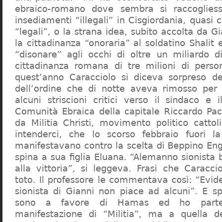
ebraico-romano dove sembra si raccogliess
insediamenti “illegali” in Cisgiordania, quasi c
“legali”, o la strana idea, subito accolta da G
la cittadinanza “onoraria” al soldatino Shali
“disonare” agli occhi di oltre un miliardo d
cittadinanza romana di tre milioni di perso
quest’anno Caracciolo si diceva sorpreso del
dell’ordine che di notte aveva rimosso per
alcuni striscioni critici verso il sindaco e 
Comunità Ebraica della capitale Riccardo Paci
da Militia Christi, movimento politico cattoli
intenderci, che lo scorso febbraio fuori la
manifestavano contro la scelta di Beppino Eng
spina a sua figlia Eluana. “Alemanno sionista
alla vittoria”, si leggeva. Frasi che Caracci
toto. Il professore le commentava così: “Evid
sionista di Gianni non piace ad alcuni”. E s
sono a favore di Hamas ed ho partec
manifestazione di “Militia”, ma a quella 