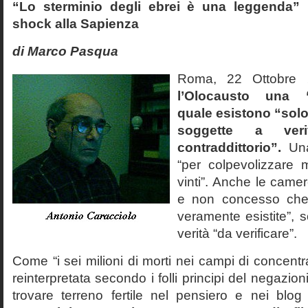
“Lo sterminio degli ebrei è una leggenda” p
shock alla Sapienza
di Marco Pasqua
Roma, 22 Ottobr
l’Olocausto una 
quale esistono “solo 
soggette a veri
contraddittorio”.
Una
“per colpevolizzare 
vinti”. Anche le cam
e non concesso che
veramente esistite”, 
verità “da verificare”.
Come “i sei milioni di morti nei campi di concentr
reinterpretata secondo i folli principi del negazi
trovare terreno fertile nel pensiero e nei blog