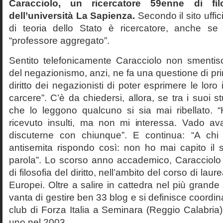
Caracciolo, un ricercatore 59enne di filo
dell’università La Sapienza.
Secondo il sito uffic
di teoria dello Stato è ricercatore, anche se
“professore aggregato”.
Sentito telefonicamente Caracciolo non smentisc
del negazionismo, anzi, ne fa una questione di pri
diritto dei negazionisti di poter esprimere le loro 
carcere”. C’è da chiedersi, allora, se tra i suoi 
che lo leggono qualcuno si sia mai ribellato. 
ricevuto insulti, ma non mi interessa. Vado av
discuterne con chiunque”. E continua: “A ch
antisemita rispondo così: non ho mai capito il s
parola”. Lo scorso anno accademico, Caracciolo
di filosofia del diritto, nell’ambito del corso di laurea
Europei. Oltre a salire in cattedra nel più grande
vanta di gestire ben 33 blog e si definisce coordin
club di Forza Italia a Seminara (Reggio Calabria
uno nel 2003.