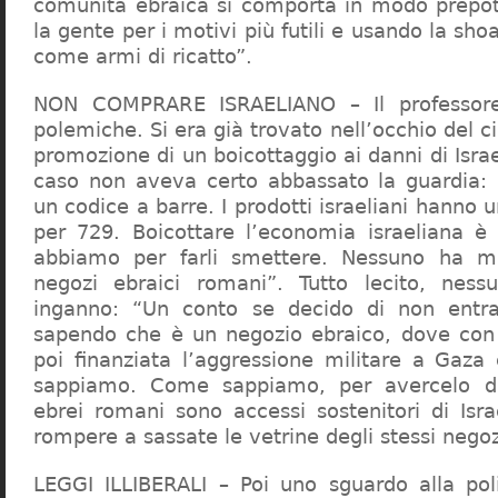
comunità ebraica si comporta in modo prepo
la gente per i motivi più futili e usando la sho
come armi di ricatto”.
NON COMPRARE ISRAELIANO – Il professor
polemiche. Si era già trovato nell’occhio del ci
promozione di un boicottaggio ai danni di Isra
caso non aveva certo abbassato la guardia: 
un codice a barre. I prodotti israeliani hanno u
per 729. Boicottare l’economia israeliana è
abbiamo per farli smettere. Nessuno ha m
negozi ebraici romani”. Tutto lecito, ness
inganno: “Un conto se decido di non entr
sapendo che è un negozio ebraico, dove con 
poi finanziata l’aggressione militare a Gaza
sappiamo. Come sappiamo, per avercelo de
ebrei romani sono accessi sostenitori di Isra
rompere a sassate le vetrine degli stessi negoz
LEGGI ILLIBERALI – Poi uno sguardo alla poli