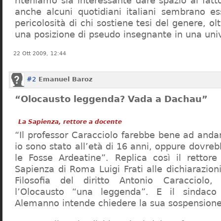
riteniamo sia interessante dare spazio al fa
anche alcuni quotidiani italiani sembrano ess
pericolosità di chi sostiene tesi del genere, o
una posizione di pseudo insegnante in una uni
22 Ott 2009, 12:44
#2
Emanuel Baroz
“Olocausto leggenda? Vada a Dachau”
La Sapienza, rettore a docente
“Il professor Caracciolo farebbe bene ad and
io sono stato all’età di 16 anni, oppure dovre
le Fosse Ardeatine”. Replica così il rettore 
Sapienza di Roma Luigi Frati alle dichiarazioni
Filosofia del diritto Antonio Caracciolo
l’Olocausto “una leggenda”. E il sindac
Alemanno intende chiedere la sua sospensione