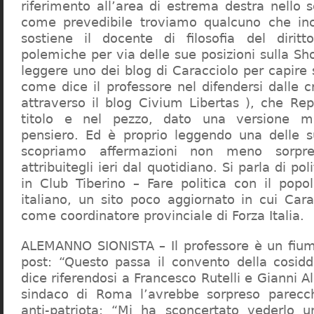
riferimento all’area di estrema destra nello s
come prevedibile troviamo qualcuno che in
sostiene il docente di filosofia del diritt
polemiche per via delle sue posizioni sulla S
leggere uno dei blog di Caracciolo per capire
come dice il professore nel difendersi dalle cr
attraverso il blog Civium Libertas ), che Rep
titolo e nel pezzo, dato una versione mi
pensiero. Ed è proprio leggendo una delle s
scopriamo affermazioni non meno sorpre
attribuitegli ieri dal quotidiano. Si parla di po
in Club Tiberino – Fare politica con il popo
italiano, un sito poco aggiornato in cui Cara
come coordinatore provinciale di Forza Italia.
ALEMANNO SIONISTA – Il professore è un fium
post: “Questo passa il convento della cosid
dice riferendosi a Francesco Rutelli e Gianni 
sindaco di Roma l’avrebbe sorpreso parecch
anti-patriota: “Mi ha sconcertato vederlo u