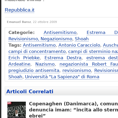
Repubblica.it
Emanuel Baroz
, 22 ottobre 2009
Categorie:
Antisemitismo
,
Estrema De
Revisionismo, Negazionismo
,
Shoah
Tags:
Antisemitismo
,
Antonio Caracciolo
,
Ausch
campi di concentramento
,
campi di sterminio naz
Erich Priebke
,
Estrema Destra
,
estrema dest
Ardeatine
,
Nazismo
,
negazionista Robert Fau
pregiudizio antisemita
,
revisionismo
,
Revisioni
Shoah
,
Università "La Sapienza" di Roma
Articoli Correlati
Copenaghen (Danimarca), comuni
denuncia imam: “incita allo sterm
ebrei”