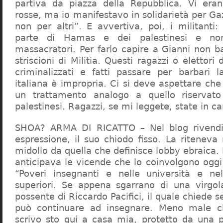
partiva da piazza della Repubblica. Vi era
rosse, ma io manifestavo in solidarietà per Gaz
non per altri”. E avvertiva, poi, i militanti
parte di Hamas e dei palestinesi e non 
massacratori. Per farlo capire a Gianni non b
striscioni di Militia. Questi ragazzi o elettori
criminalizzati e fatti passare per barbari l
italiana è impropria. Ci si deve aspettare che 
un trattamento analogo a quello riserva
palestinesi. Ragazzi, se mi leggete, state in 
SHOA? ARMA DI RICATTO – Nel blog rivendic
espressione, il suo chiodo fisso. La riteneva
midollo da quella che definisce lobby ebraica.
anticipava le vicende che lo coinvolgono oggi
“Poveri insegnanti e nelle università e ne
superiori. Se appena sgarrano di una virgol
possente di Riccardo Pacifici, il quale chiede s
può continuare ad insegnare. Meno male c
scrivo sto qui a casa mia, protetto da una 