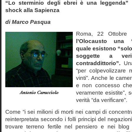
“Lo sterminio degli ebrei è una leggenda” p
shock alla Sapienza
di Marco Pasqua
Roma, 22 Ottobr
l’Olocausto una 
quale esistono “solo 
soggette a veri
contraddittorio”.
Una
“per colpevolizzare 
vinti”. Anche le cam
e non concesso che
veramente esistite”, 
verità “da verificare”.
Come “i sei milioni di morti nei campi di concentr
reinterpretata secondo i folli principi del negazi
trovare terreno fertile nel pensiero e nei blog