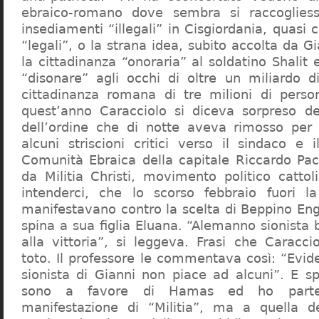
ebraico-romano dove sembra si raccogliess
insediamenti “illegali” in Cisgiordania, quasi c
“legali”, o la strana idea, subito accolta da G
la cittadinanza “onoraria” al soldatino Shali
“disonare” agli occhi di oltre un miliardo d
cittadinanza romana di tre milioni di perso
quest’anno Caracciolo si diceva sorpreso del
dell’ordine che di notte aveva rimosso per
alcuni striscioni critici verso il sindaco e 
Comunità Ebraica della capitale Riccardo Paci
da Militia Christi, movimento politico cattoli
intenderci, che lo scorso febbraio fuori la
manifestavano contro la scelta di Beppino Eng
spina a sua figlia Eluana. “Alemanno sionista
alla vittoria”, si leggeva. Frasi che Caracci
toto. Il professore le commentava così: “Evid
sionista di Gianni non piace ad alcuni”. E s
sono a favore di Hamas ed ho partec
manifestazione di “Militia”, ma a quella 