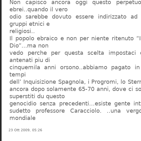
Non capisco ancora oggi questo perpetuo
ebrei..quando il vero
odio sarebbe dovuto essere indirizzato ad
gruppi etnici e
religiosi..
Il popolo ebraico e non per niente ritenuto “
Dio”…ma non
vedo perche per questa scelta impostaci 
antenati piu di
cinquemila anni orsono..abbiamo pagato in
tempi
dell’ Inquisizione Spagnola, i Progromi, lo St
ancora dopo solamente 65-70 anni, dove ci s
superstiti du questo
genocidio senza precedenti…esiste gente int
sudetto professore Caracciolo. ..una verg
mondiale
23 Ott 2009, 05:26