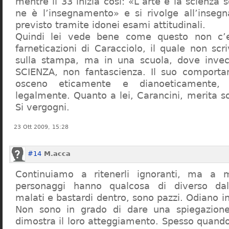
mentre il 33 inizia così: «L’arte e la scienza s
ne è l’insegnamento» e si rivolge all’inseg
previsto tramite idonei esami attitudinali.
Quindi lei vede bene come questo non c’e
farneticazioni di Caracciolo, il quale non scr
sulla stampa, ma in una scuola, dove inve
SCIENZA, non fantascienza. Il suo comport
osceno eticamente e dianoeticamente, 
legalmente. Quanto a lei, Carancini, merita so
Si vergogni.
23 Ott 2009, 15:28
#14
M.acca
Continuiamo a ritenerli ignoranti, ma a 
personaggi hanno qualcosa di diverso dal
malati e bastardi dentro, sono pazzi. Odiano i
Non sono in grado di dare una spiegazione
dimostra il loro atteggiamento. Spesso quando