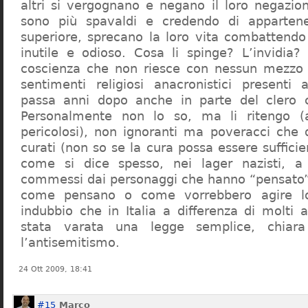
altri si vergognano e negano il loro negazion
sono più spavaldi e credendo di apparten
superiore, sprecano la loro vita combattendo
inutile e odioso. Cosa li spinge? L’invidia? 
coscienza che non riesce con nessun mezzo a
sentimenti religiosi anacronistici presenti
passa anni dopo anche in parte del clero cr
Personalmente non lo so, ma li ritengo (
pericolosi), non ignoranti ma poveracci che
curati (non so se la cura possa essere suffici
come si dice spesso, nei lager nazisti, a 
commessi dai personaggi che hanno “pensato”
come pensano o come vorrebbero agire l
indubbio che in Italia a differenza di molti a
stata varata una legge semplice, chiar
l’antisemitismo.
24 Ott 2009, 18:41
#15
Marco