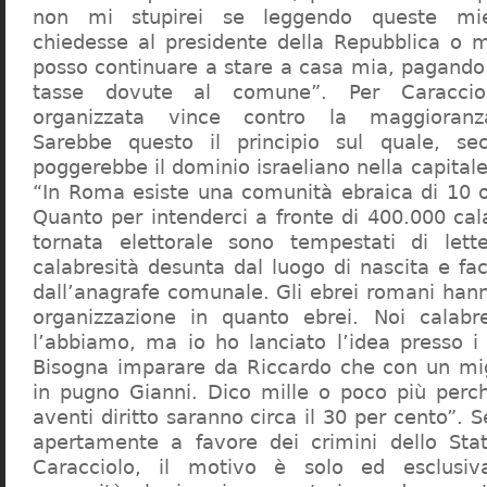
non mi stupirei se leggendo queste mie
chiedesse al presidente della Repubblica o 
posso continuare a stare a casa mia, pagando 
tasse dovute al comune”. Per Caraccio
organizzata vince contro la maggioranza
Sarebbe questo il principio sul quale, se
poggerebbe il dominio israeliano nella capita
“In Roma esiste una comunità ebraica di 10 
Quanto per intenderci a fronte di 400.000 cal
tornata elettorale sono tempestati di lette
calabresità desunta dal luogo di nascita e fa
dall’anagrafe comunale. Gli ebrei romani hann
organizzazione in quanto ebrei. Noi calabr
l’abbiamo, ma io ho lanciato l’idea presso 
Bisogna imparare da Riccardo che con un migl
in pugno Gianni. Dico mille o poco più perch
aventi diritto saranno circa il 30 per cento”. S
apertamente a favore dei crimini dello Stat
Caracciolo, il motivo è solo ed esclusi