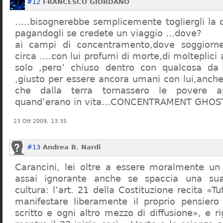
#12
FRANCESCO GIORDANO
…..bisognerebbe semplicemente togliergli la c
pagandogli se credete un viaggio …dove?
ai campi di concentramento,dove soggiorn
circa ….con lui profumi di morte,di molteplici 
solo ,pero’ chiuso dentro con qualcosa d
,giusto per essere ancora umani con lui,anch
che dalla terra tornassero le povere a
quand’erano in vita…CONCENTRAMENT GHOST
23 Ott 2009, 13:35
#13
Andrea B. Nardi
Carancini, lei oltre a essere moralmente un
assai ignorante anche se spaccia una su
cultura: l’art. 21 della Costituzione recita «Tu
manifestare liberamente il proprio pensiero
scritto e ogni altro mezzo di diffusione», e 