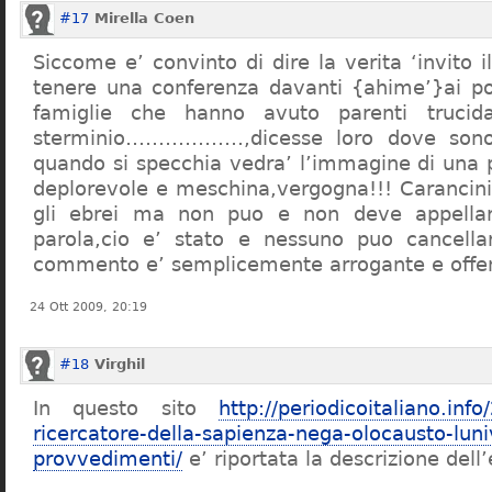
#17
Mirella Coen
Siccome e’ convinto di dire la verita ‘invito i
tenere una conferenza davanti {ahime’}ai poc
famiglie che hanno avuto parenti trucid
sterminio………………,dicesse loro dove sono f
quando si specchia vedra’ l’immagine di una 
deplorevole e meschina,vergogna!!! Carancin
gli ebrei ma non puo e non deve appellarsi
parola,cio e’ stato e nessuno puo cancellar
commento e’ semplicemente arrogante e offe
24 Ott 2009, 20:19
#18
Virghil
In questo sito
http://periodicoitaliano.inf
ricercatore-della-sapienza-nega-olocausto-lun
provvedimenti/
e’ riportata la descrizione dell’