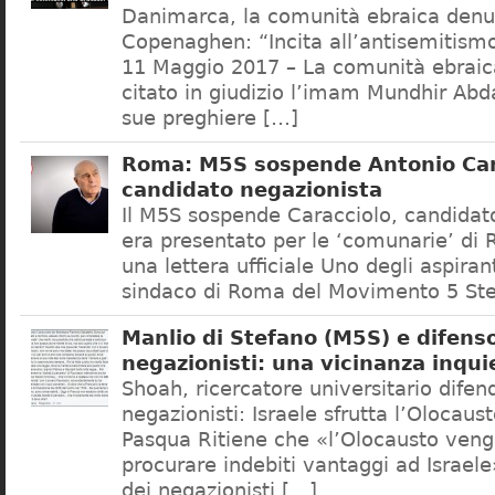
Danimarca, la comunità ebraica denu
Copenaghen: “Incita all’antisemitis
11 Maggio 2017 – La comunità ebrai
citato in giudizio l’imam Mundhir Abd
sue preghiere […]
Roma: M5S sospende Antonio Car
candidato negazionista
Il M5S sospende Caracciolo, candidato
era presentato per le ‘comunarie’ di
una lettera ufficiale Uno degli aspiran
sindaco di Roma del Movimento 5 Ste
Manlio di Stefano (M5S) e difenso
negazionisti: una vicinanza inqui
Shoah, ricercatore universitario difen
negazionisti: Israele sfrutta l’Olocaus
Pasqua Ritiene che «l’Olocausto venga
procurare indebiti vantaggi ad Israele
dei negazionisti […]