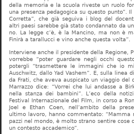
della memoria e la scuola riveste un ruolo f
una presenza pedagogica su questo punto”. Il 
Corretta”, che già seguiva i blog del docen
altri paesi sarebbe già stato condannato da un t
no. La legge c’è, è la Mancino, ma non è ma
Finirà a tarallucci e vino anche questa volta”.
Interviene anche il presidente della Regione, 
vorrebbe “poter guardare negli occhi questo
potergli “trasmettere le immagini che io m
Auschwitz, dallo Yad Vashem”. E, sulla linea 
da Frati, che aveva auspicato un viaggio del
Marrazzo dice: “Vorrei che lui andasse a Bi
nella stanza dei bambini”. L’eco della notiz
Festival Internazionale del Film, in corso a Rom
Joel e Ethan Coen, nell’ambito della prese
ultimo lavoro, hanno commentato: “Mamma m
pazzi nel mondo, è molto strano sentire cose 
un contesto accademico”.