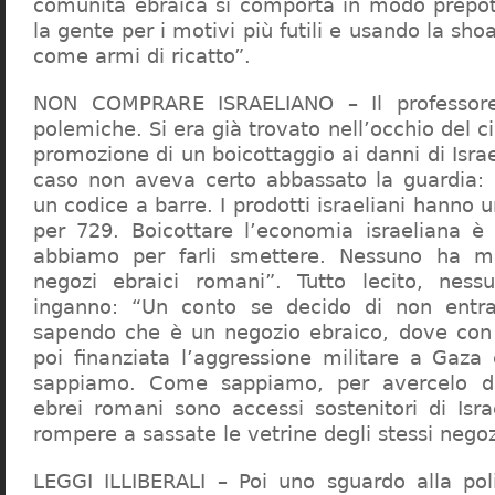
comunità ebraica si comporta in modo prepo
la gente per i motivi più futili e usando la sho
come armi di ricatto”.
NON COMPRARE ISRAELIANO – Il professor
polemiche. Si era già trovato nell’occhio del ci
promozione di un boicottaggio ai danni di Isra
caso non aveva certo abbassato la guardia: 
un codice a barre. I prodotti israeliani hanno u
per 729. Boicottare l’economia israeliana è
abbiamo per farli smettere. Nessuno ha m
negozi ebraici romani”. Tutto lecito, ness
inganno: “Un conto se decido di non entr
sapendo che è un negozio ebraico, dove con 
poi finanziata l’aggressione militare a Gaza
sappiamo. Come sappiamo, per avercelo de
ebrei romani sono accessi sostenitori di Isra
rompere a sassate le vetrine degli stessi negoz
LEGGI ILLIBERALI – Poi uno sguardo alla poli