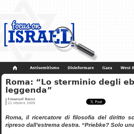
Antisemitismo
Disinformare
Gaza
West 
Roma: “Lo sterminio degli eb
Non dimenticare
Storia di Israele
leggenda”
Emanuel Baroz
22 ottobre 2009
Roma, il ricercatore di filosofia del diritto 
ripreso dall’estrema destra. “Priebke? Solo un