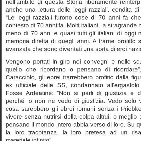
nell’ambito di questa Storia liberamente reinterpr
anche una lettura delle leggi razziali, condita di
“Le leggi razziali furono cose di 70 anni fa che
contesto di 70 anni fa. Molti italiani, la stragran
meno di 70 anni e quasi tutti gli italiani di og
memoria diretta di quegli anni. A trarne profitto 
avanzata che sono diventati una sorta di eroi nazio
Vengono portati in giro nei convegni e nelle sc
quello che ricordano o pensano di ricordare
Caracciolo, gli ebrei trarrebbero profitto dalla fig
ex ufficiale delle SS, condannato all’ergastolo 
Fosse Ardeatine: “Non si parli di giustizia e 
perché io non ne vedo di giustizia. Vedo solo 
cosa sarebbero gli ebrei romani senza i Prieb
vivere senza nutrirsi della colpa altrui, o meglio
pensano il mondo intero abbia verso di loro. Su 
la loro tracotanza, la loro pretesa ad un ris
materiale infinito”.