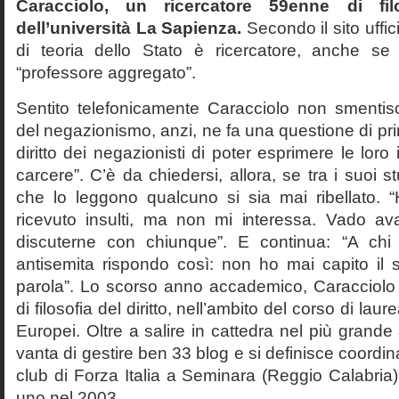
Caracciolo, un ricercatore 59enne di filo
dell’università La Sapienza.
Secondo il sito uffic
di teoria dello Stato è ricercatore, anche se
“professore aggregato”.
Sentito telefonicamente Caracciolo non smentisc
del negazionismo, anzi, ne fa una questione di pri
diritto dei negazionisti di poter esprimere le loro 
carcere”. C’è da chiedersi, allora, se tra i suoi 
che lo leggono qualcuno si sia mai ribellato. 
ricevuto insulti, ma non mi interessa. Vado av
discuterne con chiunque”. E continua: “A ch
antisemita rispondo così: non ho mai capito il s
parola”. Lo scorso anno accademico, Caracciolo
di filosofia del diritto, nell’ambito del corso di laurea
Europei. Oltre a salire in cattedra nel più grande
vanta di gestire ben 33 blog e si definisce coordin
club di Forza Italia a Seminara (Reggio Calabria
uno nel 2003.