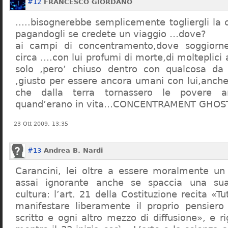
#12
FRANCESCO GIORDANO
…..bisognerebbe semplicemente togliergli la c
pagandogli se credete un viaggio …dove?
ai campi di concentramento,dove soggiorn
circa ….con lui profumi di morte,di molteplici 
solo ,pero’ chiuso dentro con qualcosa d
,giusto per essere ancora umani con lui,anch
che dalla terra tornassero le povere a
quand’erano in vita…CONCENTRAMENT GHOST
23 Ott 2009, 13:35
#13
Andrea B. Nardi
Carancini, lei oltre a essere moralmente un
assai ignorante anche se spaccia una su
cultura: l’art. 21 della Costituzione recita «Tu
manifestare liberamente il proprio pensiero
scritto e ogni altro mezzo di diffusione», e 