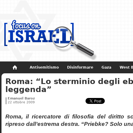
Antisemitismo
Disinformare
Gaza
West 
Roma: “Lo sterminio degli eb
Non dimenticare
Storia di Israele
leggenda”
Emanuel Baroz
22 ottobre 2009
Roma, il ricercatore di filosofia del diritto 
ripreso dall’estrema destra. “Priebke? Solo un