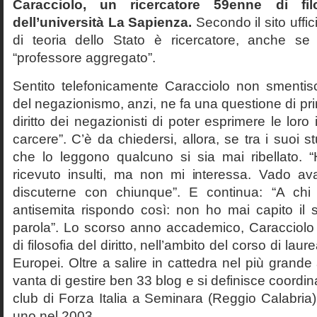
Caracciolo, un ricercatore 59enne di filo
dell’università La Sapienza.
Secondo il sito uffic
di teoria dello Stato è ricercatore, anche se
“professore aggregato”.
Sentito telefonicamente Caracciolo non smentisc
del negazionismo, anzi, ne fa una questione di pri
diritto dei negazionisti di poter esprimere le loro 
carcere”. C’è da chiedersi, allora, se tra i suoi 
che lo leggono qualcuno si sia mai ribellato. 
ricevuto insulti, ma non mi interessa. Vado av
discuterne con chiunque”. E continua: “A ch
antisemita rispondo così: non ho mai capito il s
parola”. Lo scorso anno accademico, Caracciolo
di filosofia del diritto, nell’ambito del corso di laurea
Europei. Oltre a salire in cattedra nel più grande
vanta di gestire ben 33 blog e si definisce coordin
club di Forza Italia a Seminara (Reggio Calabria
uno nel 2003.