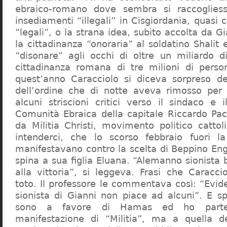
ebraico-romano dove sembra si raccogliess
insediamenti “illegali” in Cisgiordania, quasi c
“legali”, o la strana idea, subito accolta da G
la cittadinanza “onoraria” al soldatino Shali
“disonare” agli occhi di oltre un miliardo d
cittadinanza romana di tre milioni di perso
quest’anno Caracciolo si diceva sorpreso del
dell’ordine che di notte aveva rimosso per
alcuni striscioni critici verso il sindaco e 
Comunità Ebraica della capitale Riccardo Paci
da Militia Christi, movimento politico cattoli
intenderci, che lo scorso febbraio fuori la
manifestavano contro la scelta di Beppino Eng
spina a sua figlia Eluana. “Alemanno sionista
alla vittoria”, si leggeva. Frasi che Caracci
toto. Il professore le commentava così: “Evid
sionista di Gianni non piace ad alcuni”. E s
sono a favore di Hamas ed ho partec
manifestazione di “Militia”, ma a quella 