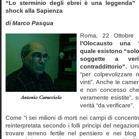
“Lo sterminio degli ebrei è una leggenda” p
shock alla Sapienza
di Marco Pasqua
Roma, 22 Ottobr
l’Olocausto una 
quale esistono “solo 
soggette a veri
contraddittorio”.
Una
“per colpevolizzare 
vinti”. Anche le cam
e non concesso che
veramente esistite”, 
verità “da verificare”.
Come “i sei milioni di morti nei campi di concentr
reinterpretata secondo i folli principi del negazi
trovare terreno fertile nel pensiero e nei blog