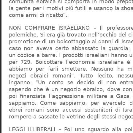
comunità ebraica si comporta in modo prepo
la gente per i motivi più futili e usando la sho
come armi di ricatto”.
NON COMPRARE ISRAELIANO – Il professor
polemiche. Si era già trovato nell’occhio del ci
promozione di un boicottaggio ai danni di Isra
caso non aveva certo abbassato la guardia: 
un codice a barre. I prodotti israeliani hanno u
per 729. Boicottare l’economia israeliana è
abbiamo per farli smettere. Nessuno ha m
negozi ebraici romani”. Tutto lecito, ness
inganno: “Un conto se decido di non entr
sapendo che è un negozio ebraico, dove con 
poi finanziata l’aggressione militare a Gaza
sappiamo. Come sappiamo, per avercelo de
ebrei romani sono accessi sostenitori di Isra
rompere a sassate le vetrine degli stessi negoz
LEGGI ILLIBERALI – Poi uno sguardo alla poli