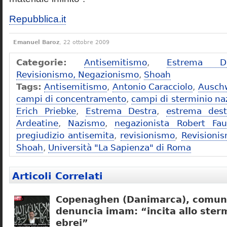
Repubblica.it
Emanuel Baroz
, 22 ottobre 2009
Categorie:
Antisemitismo
,
Estrema De
Revisionismo, Negazionismo
,
Shoah
Tags:
Antisemitismo
,
Antonio Caracciolo
,
Ausch
campi di concentramento
,
campi di sterminio naz
Erich Priebke
,
Estrema Destra
,
estrema dest
Ardeatine
,
Nazismo
,
negazionista Robert Fau
pregiudizio antisemita
,
revisionismo
,
Revisioni
Shoah
,
Università "La Sapienza" di Roma
Articoli Correlati
Copenaghen (Danimarca), comuni
denuncia imam: “incita allo sterm
ebrei”