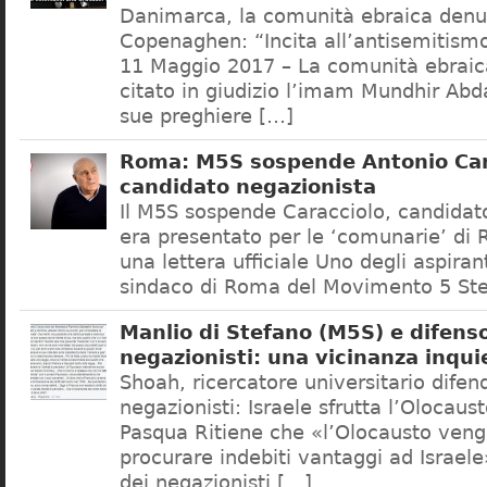
Danimarca, la comunità ebraica denu
Copenaghen: “Incita all’antisemitis
11 Maggio 2017 – La comunità ebrai
citato in giudizio l’imam Mundhir Abd
sue preghiere […]
Roma: M5S sospende Antonio Car
candidato negazionista
Il M5S sospende Caracciolo, candidato
era presentato per le ‘comunarie’ di
una lettera ufficiale Uno degli aspiran
sindaco di Roma del Movimento 5 Ste
Manlio di Stefano (M5S) e difenso
negazionisti: una vicinanza inqui
Shoah, ricercatore universitario difen
negazionisti: Israele sfrutta l’Olocaus
Pasqua Ritiene che «l’Olocausto venga
procurare indebiti vantaggi ad Israele
dei negazionisti […]