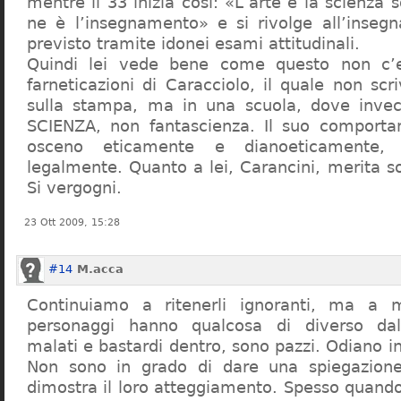
mentre il 33 inizia così: «L’arte e la scienza s
ne è l’insegnamento» e si rivolge all’inseg
previsto tramite idonei esami attitudinali.
Quindi lei vede bene come questo non c’e
farneticazioni di Caracciolo, il quale non scr
sulla stampa, ma in una scuola, dove inve
SCIENZA, non fantascienza. Il suo comport
osceno eticamente e dianoeticamente, 
legalmente. Quanto a lei, Carancini, merita so
Si vergogni.
23 Ott 2009, 15:28
#14
M.acca
Continuiamo a ritenerli ignoranti, ma a 
personaggi hanno qualcosa di diverso dal
malati e bastardi dentro, sono pazzi. Odiano i
Non sono in grado di dare una spiegazione
dimostra il loro atteggiamento. Spesso quando