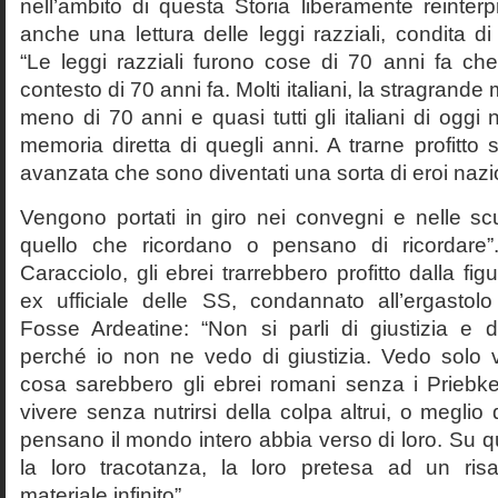
nell’ambito di questa Storia liberamente reinterpr
anche una lettura delle leggi razziali, condita di
“Le leggi razziali furono cose di 70 anni fa che
contesto di 70 anni fa. Molti italiani, la stragran
meno di 70 anni e quasi tutti gli italiani di og
memoria diretta di quegli anni. A trarne profitto 
avanzata che sono diventati una sorta di eroi nazio
Vengono portati in giro nei convegni e nelle sc
quello che ricordano o pensano di ricordare
Caracciolo, gli ebrei trarrebbero profitto dalla fig
ex ufficiale delle SS, condannato all’ergastolo 
Fosse Ardeatine: “Non si parli di giustizia e 
perché io non ne vedo di giustizia. Vedo solo 
cosa sarebbero gli ebrei romani senza i Prieb
vivere senza nutrirsi della colpa altrui, o meglio
pensano il mondo intero abbia verso di loro. Su 
la loro tracotanza, la loro pretesa ad un ris
materiale infinito”.