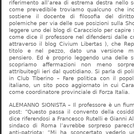
riferimento all’area di estrema destra nello s
come prevedibile troviamo qualcuno che in
sostiene il docente di filosofia del diritt
polemiche per via delle sue posizioni sulla S
leggere uno dei blog di Caracciolo per capire
come dice il professore nel difendersi dalle cr
attraverso il blog Civium Libertas ), che Rep
titolo e nel pezzo, dato una versione mi
pensiero. Ed è proprio leggendo una delle s
scopriamo affermazioni non meno sorpre
attribuitegli ieri dal quotidiano. Si parla di po
in Club Tiberino – Fare politica con il popo
italiano, un sito poco aggiornato in cui Cara
come coordinatore provinciale di Forza Italia.
ALEMANNO SIONISTA – Il professore è un fium
post: “Questo passa il convento della cosid
dice riferendosi a Francesco Rutelli e Gianni 
sindaco di Roma l’avrebbe sorpreso parecch
anti-patriota: “Mi ha sconcertato vederlo u