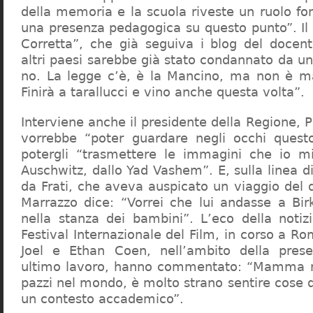
della memoria e la scuola riveste un ruolo f
una presenza pedagogica su questo punto”. Il 
Corretta”, che già seguiva i blog del docen
altri paesi sarebbe già stato condannato da un t
no. La legge c’è, è la Mancino, ma non è ma
Finirà a tarallucci e vino anche questa volta”.
Interviene anche il presidente della Regione, 
vorrebbe “poter guardare negli occhi questo
potergli “trasmettere le immagini che io m
Auschwitz, dallo Yad Vashem”. E, sulla linea 
da Frati, che aveva auspicato un viaggio del
Marrazzo dice: “Vorrei che lui andasse a Bi
nella stanza dei bambini”. L’eco della notiz
Festival Internazionale del Film, in corso a Rom
Joel e Ethan Coen, nell’ambito della prese
ultimo lavoro, hanno commentato: “Mamma m
pazzi nel mondo, è molto strano sentire cose 
un contesto accademico”.