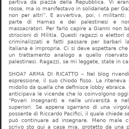
partiva da piazza della Repubblica. Vi era
rosse, ma io manifestavo in solidarietà per Gaz
non per altri”. E avvertiva, poi, i militanti
parte di Hamas e dei palestinesi e non 
massacratori. Per farlo capire a Gianni non b
striscioni di Militia. Questi ragazzi o elettori
criminalizzati e fatti passare per barbari l
italiana è impropria. Ci si deve aspettare che 
un trattamento analogo a quello riserva
palestinesi. Ragazzi, se mi leggete, state in 
SHOA? ARMA DI RICATTO – Nel blog rivendic
espressione, il suo chiodo fisso. La riteneva
midollo da quella che definisce lobby ebraica.
anticipava le vicende che lo coinvolgono oggi
“Poveri insegnanti e nelle università e ne
superiori. Se appena sgarrano di una virgol
possente di Riccardo Pacifici, il quale chiede s
può continuare ad insegnare. Meno male c
scrivo sto qui a casa mia, protetto da una 