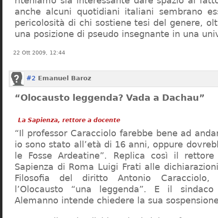
riteniamo sia interessante dare spazio al fa
anche alcuni quotidiani italiani sembrano ess
pericolosità di chi sostiene tesi del genere, o
una posizione di pseudo insegnante in una uni
22 Ott 2009, 12:44
#2
Emanuel Baroz
“Olocausto leggenda? Vada a Dachau”
La Sapienza, rettore a docente
“Il professor Caracciolo farebbe bene ad and
io sono stato all’età di 16 anni, oppure dovre
le Fosse Ardeatine”. Replica così il rettore 
Sapienza di Roma Luigi Frati alle dichiarazioni
Filosofia del diritto Antonio Caracciolo
l’Olocausto “una leggenda”. E il sindac
Alemanno intende chiedere la sua sospensione