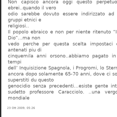
Non capisco ancora oggi questo perpetuo
ebrei..quando il vero
odio sarebbe dovuto essere indirizzato ad
gruppi etnici e
religiosi..
Il popolo ebraico e non per niente ritenuto “
Dio”…ma non
vedo perche per questa scelta impostaci 
antenati piu di
cinquemila anni orsono..abbiamo pagato in
tempi
dell’ Inquisizione Spagnola, i Progromi, lo St
ancora dopo solamente 65-70 anni, dove ci s
superstiti du questo
genocidio senza precedenti…esiste gente int
sudetto professore Caracciolo. ..una verg
mondiale
23 Ott 2009, 05:26