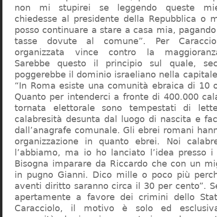
non mi stupirei se leggendo queste mie
chiedesse al presidente della Repubblica o 
posso continuare a stare a casa mia, pagando 
tasse dovute al comune”. Per Caraccio
organizzata vince contro la maggioranza
Sarebbe questo il principio sul quale, se
poggerebbe il dominio israeliano nella capita
“In Roma esiste una comunità ebraica di 10 
Quanto per intenderci a fronte di 400.000 cal
tornata elettorale sono tempestati di lette
calabresità desunta dal luogo di nascita e fa
dall’anagrafe comunale. Gli ebrei romani hann
organizzazione in quanto ebrei. Noi calabr
l’abbiamo, ma io ho lanciato l’idea presso 
Bisogna imparare da Riccardo che con un migl
in pugno Gianni. Dico mille o poco più perch
aventi diritto saranno circa il 30 per cento”. S
apertamente a favore dei crimini dello Stat
Caracciolo, il motivo è solo ed esclusi