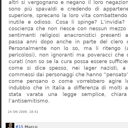
altri si vergognano e negano il loro negazion
sono più spavaldi e credendo di apparten
superiore, sprecano la loro vita combattendo
inutile e odioso. Cosa li spinge? L’invidia? 
coscienza che non riesce con nessun mezzo a
sentimenti religiosi anacronistici presenti
passa anni dopo anche in parte del clero cr
Personalmente non lo so, ma li ritengo (
pericolosi), non ignoranti ma poveracci che
curati (non so se la cura possa essere suffici
come si dice spesso, nei lager nazisti, a 
commessi dai personaggi che hanno “pensato”
come pensano o come vorrebbero agire l
indubbio che in Italia a differenza di molti a
stata varata una legge semplice, chiar
l’antisemitismo.
24 Ott 2009, 18:41
#15
Marco