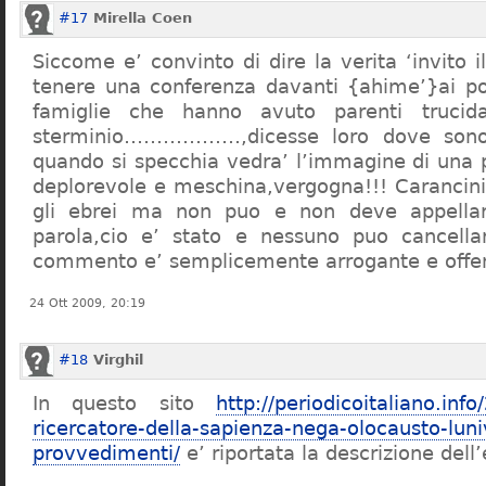
#17
Mirella Coen
Siccome e’ convinto di dire la verita ‘invito i
tenere una conferenza davanti {ahime’}ai poc
famiglie che hanno avuto parenti trucid
sterminio………………,dicesse loro dove sono f
quando si specchia vedra’ l’immagine di una 
deplorevole e meschina,vergogna!!! Carancin
gli ebrei ma non puo e non deve appellarsi
parola,cio e’ stato e nessuno puo cancellar
commento e’ semplicemente arrogante e offe
24 Ott 2009, 20:19
#18
Virghil
In questo sito
http://periodicoitaliano.inf
ricercatore-della-sapienza-nega-olocausto-lun
provvedimenti/
e’ riportata la descrizione dell’