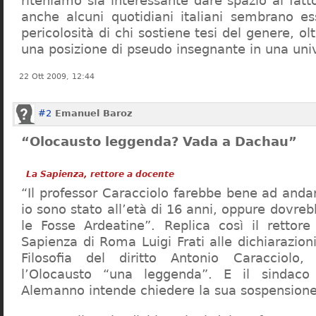
riteniamo sia interessante dare spazio al fa
anche alcuni quotidiani italiani sembrano ess
pericolosità di chi sostiene tesi del genere, o
una posizione di pseudo insegnante in una uni
22 Ott 2009, 12:44
#2
Emanuel Baroz
“Olocausto leggenda? Vada a Dachau”
La Sapienza, rettore a docente
“Il professor Caracciolo farebbe bene ad and
io sono stato all’età di 16 anni, oppure dovre
le Fosse Ardeatine”. Replica così il rettore 
Sapienza di Roma Luigi Frati alle dichiarazioni
Filosofia del diritto Antonio Caracciolo
l’Olocausto “una leggenda”. E il sindac
Alemanno intende chiedere la sua sospensione