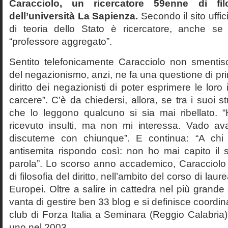
Caracciolo, un ricercatore 59enne di filo
dell’università La Sapienza.
Secondo il sito uffic
di teoria dello Stato è ricercatore, anche se
“professore aggregato”.
Sentito telefonicamente Caracciolo non smentisc
del negazionismo, anzi, ne fa una questione di pri
diritto dei negazionisti di poter esprimere le loro 
carcere”. C’è da chiedersi, allora, se tra i suoi 
che lo leggono qualcuno si sia mai ribellato. 
ricevuto insulti, ma non mi interessa. Vado av
discuterne con chiunque”. E continua: “A ch
antisemita rispondo così: non ho mai capito il s
parola”. Lo scorso anno accademico, Caracciolo
di filosofia del diritto, nell’ambito del corso di laurea
Europei. Oltre a salire in cattedra nel più grande
vanta di gestire ben 33 blog e si definisce coordin
club di Forza Italia a Seminara (Reggio Calabria
uno nel 2003.