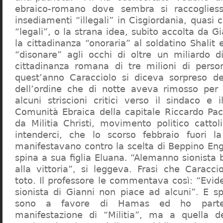
ebraico-romano dove sembra si raccogliess
insediamenti “illegali” in Cisgiordania, quasi c
“legali”, o la strana idea, subito accolta da G
la cittadinanza “onoraria” al soldatino Shali
“disonare” agli occhi di oltre un miliardo d
cittadinanza romana di tre milioni di perso
quest’anno Caracciolo si diceva sorpreso del
dell’ordine che di notte aveva rimosso per
alcuni striscioni critici verso il sindaco e 
Comunità Ebraica della capitale Riccardo Paci
da Militia Christi, movimento politico cattoli
intenderci, che lo scorso febbraio fuori la
manifestavano contro la scelta di Beppino Eng
spina a sua figlia Eluana. “Alemanno sionista
alla vittoria”, si leggeva. Frasi che Caracci
toto. Il professore le commentava così: “Evid
sionista di Gianni non piace ad alcuni”. E s
sono a favore di Hamas ed ho partec
manifestazione di “Militia”, ma a quella 