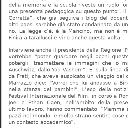
della memoria e la scuola riveste un ruolo f
una presenza pedagogica su questo punto”. Il 
Corretta”, che già seguiva i blog del docen
altri paesi sarebbe già stato condannato da un t
no. La legge c’è, è la Mancino, ma non è ma
Finirà a tarallucci e vino anche questa volta”.
Interviene anche il presidente della Regione, 
vorrebbe “poter guardare negli occhi questo
potergli “trasmettere le immagini che io m
Auschwitz, dallo Yad Vashem”. E, sulla linea 
da Frati, che aveva auspicato un viaggio del
Marrazzo dice: “Vorrei che lui andasse a Bi
nella stanza dei bambini”. L’eco della notiz
Festival Internazionale del Film, in corso a Rom
Joel e Ethan Coen, nell’ambito della prese
ultimo lavoro, hanno commentato: “Mamma m
pazzi nel mondo, è molto strano sentire cose 
un contesto accademico”.