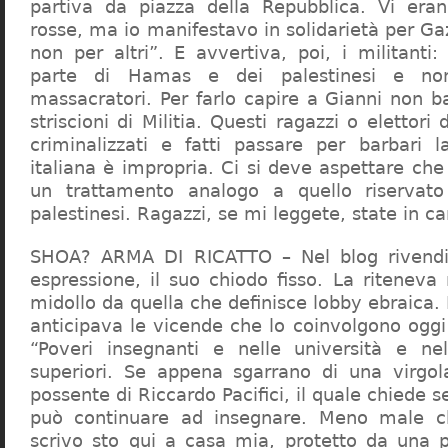
partiva da piazza della Repubblica. Vi era
rosse, ma io manifestavo in solidarietà per Gaz
non per altri”. E avvertiva, poi, i militanti
parte di Hamas e dei palestinesi e non 
massacratori. Per farlo capire a Gianni non b
striscioni di Militia. Questi ragazzi o elettori
criminalizzati e fatti passare per barbari l
italiana è impropria. Ci si deve aspettare che 
un trattamento analogo a quello riserva
palestinesi. Ragazzi, se mi leggete, state in 
SHOA? ARMA DI RICATTO – Nel blog rivendic
espressione, il suo chiodo fisso. La riteneva
midollo da quella che definisce lobby ebraica.
anticipava le vicende che lo coinvolgono oggi
“Poveri insegnanti e nelle università e ne
superiori. Se appena sgarrano di una virgol
possente di Riccardo Pacifici, il quale chiede s
può continuare ad insegnare. Meno male c
scrivo sto qui a casa mia, protetto da una 