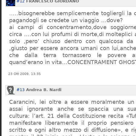
#12
FRANCESCO GIORDANO
…..bisognerebbe semplicemente togliergli la c
pagandogli se credete un viaggio …dove?
ai campi di concentramento,dove soggiorn
circa ….con lui profumi di morte,di molteplici 
solo ,pero’ chiuso dentro con qualcosa d
,giusto per essere ancora umani con lui,anch
che dalla terra tornassero le povere a
quand’erano in vita…CONCENTRAMENT GHOST
23 Ott 2009, 13:35
#13
Andrea B. Nardi
Carancini, lei oltre a essere moralmente un
assai ignorante anche se spaccia una su
cultura: l’art. 21 della Costituzione recita «Tu
manifestare liberamente il proprio pensiero
scritto e ogni altro mezzo di diffusione», e 