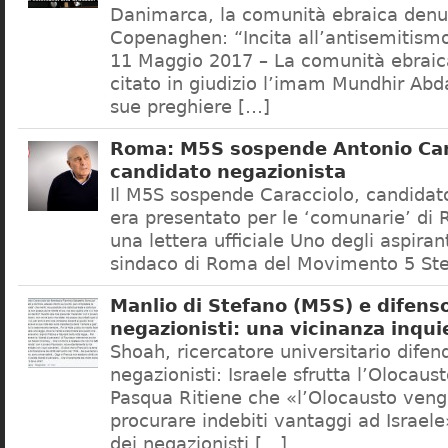
Danimarca, la comunità ebraica denu
Copenaghen: “Incita all’antisemitis
11 Maggio 2017 – La comunità ebrai
citato in giudizio l’imam Mundhir Abd
sue preghiere […]
Roma: M5S sospende Antonio Car
candidato negazionista
Il M5S sospende Caracciolo, candidato
era presentato per le ‘comunarie’ di
una lettera ufficiale Uno degli aspiran
sindaco di Roma del Movimento 5 Ste
Manlio di Stefano (M5S) e difenso
negazionisti: una vicinanza inqui
Shoah, ricercatore universitario difen
negazionisti: Israele sfrutta l’Olocaus
Pasqua Ritiene che «l’Olocausto venga
procurare indebiti vantaggi ad Israele
dei negazionisti […]