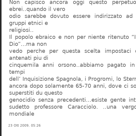
Non capisco ancora oggi questo perpetuo
ebrei..quando il vero
odio sarebbe dovuto essere indirizzato ad
gruppi etnici e
religiosi..
Il popolo ebraico e non per niente ritenuto “
Dio”…ma non
vedo perche per questa scelta impostaci 
antenati piu di
cinquemila anni orsono..abbiamo pagato in
tempi
dell’ Inquisizione Spagnola, i Progromi, lo St
ancora dopo solamente 65-70 anni, dove ci s
superstiti du questo
genocidio senza precedenti…esiste gente int
sudetto professore Caracciolo. ..una verg
mondiale
23 Ott 2009, 05:26