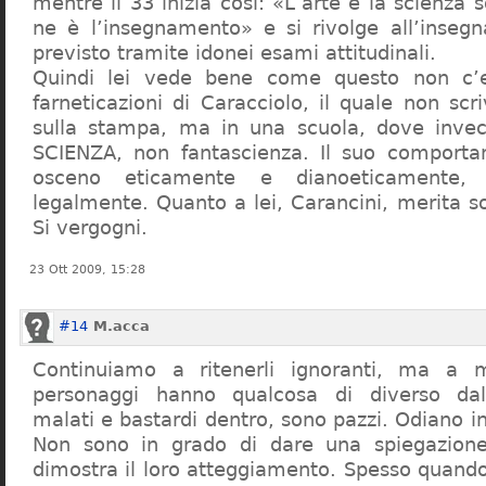
mentre il 33 inizia così: «L’arte e la scienza s
ne è l’insegnamento» e si rivolge all’inseg
previsto tramite idonei esami attitudinali.
Quindi lei vede bene come questo non c’e
farneticazioni di Caracciolo, il quale non scr
sulla stampa, ma in una scuola, dove inve
SCIENZA, non fantascienza. Il suo comport
osceno eticamente e dianoeticamente, 
legalmente. Quanto a lei, Carancini, merita so
Si vergogni.
23 Ott 2009, 15:28
#14
M.acca
Continuiamo a ritenerli ignoranti, ma a 
personaggi hanno qualcosa di diverso dal
malati e bastardi dentro, sono pazzi. Odiano i
Non sono in grado di dare una spiegazione
dimostra il loro atteggiamento. Spesso quando