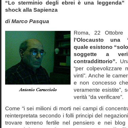
“Lo sterminio degli ebrei è una leggenda” p
shock alla Sapienza
di Marco Pasqua
Roma, 22 Ottobr
l’Olocausto una 
quale esistono “solo 
soggette a veri
contraddittorio”.
Una
“per colpevolizzare 
vinti”. Anche le cam
e non concesso che
veramente esistite”, 
verità “da verificare”.
Come “i sei milioni di morti nei campi di concentr
reinterpretata secondo i folli principi del negazi
trovare terreno fertile nel pensiero e nei blog