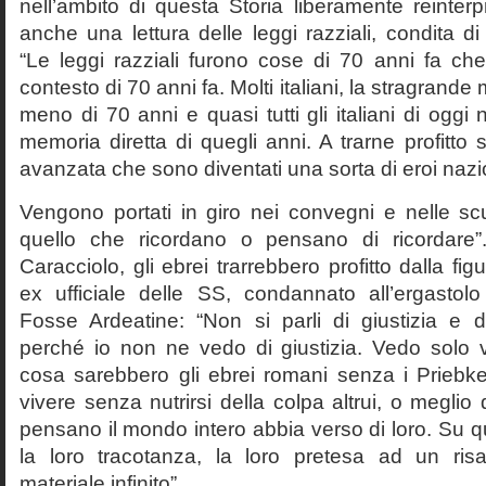
nell’ambito di questa Storia liberamente reinterpr
anche una lettura delle leggi razziali, condita di
“Le leggi razziali furono cose di 70 anni fa che
contesto di 70 anni fa. Molti italiani, la stragran
meno di 70 anni e quasi tutti gli italiani di og
memoria diretta di quegli anni. A trarne profitto 
avanzata che sono diventati una sorta di eroi nazio
Vengono portati in giro nei convegni e nelle sc
quello che ricordano o pensano di ricordare
Caracciolo, gli ebrei trarrebbero profitto dalla fig
ex ufficiale delle SS, condannato all’ergastolo 
Fosse Ardeatine: “Non si parli di giustizia e 
perché io non ne vedo di giustizia. Vedo solo 
cosa sarebbero gli ebrei romani senza i Prieb
vivere senza nutrirsi della colpa altrui, o meglio
pensano il mondo intero abbia verso di loro. Su 
la loro tracotanza, la loro pretesa ad un ris
materiale infinito”.