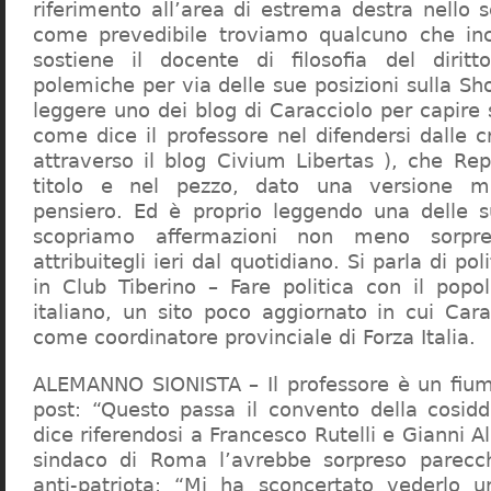
riferimento all’area di estrema destra nello s
come prevedibile troviamo qualcuno che in
sostiene il docente di filosofia del diritt
polemiche per via delle sue posizioni sulla S
leggere uno dei blog di Caracciolo per capire
come dice il professore nel difendersi dalle cr
attraverso il blog Civium Libertas ), che Rep
titolo e nel pezzo, dato una versione mi
pensiero. Ed è proprio leggendo una delle s
scopriamo affermazioni non meno sorpre
attribuitegli ieri dal quotidiano. Si parla di po
in Club Tiberino – Fare politica con il popo
italiano, un sito poco aggiornato in cui Cara
come coordinatore provinciale di Forza Italia.
ALEMANNO SIONISTA – Il professore è un fium
post: “Questo passa il convento della cosid
dice riferendosi a Francesco Rutelli e Gianni 
sindaco di Roma l’avrebbe sorpreso parecch
anti-patriota: “Mi ha sconcertato vederlo u