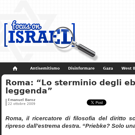
Antisemitismo
Disinformare
Gaza
West 
Roma: “Lo sterminio degli eb
Non dimenticare
Storia di Israele
leggenda”
Emanuel Baroz
22 ottobre 2009
Roma, il ricercatore di filosofia del diritto 
ripreso dall’estrema destra. “Priebke? Solo un