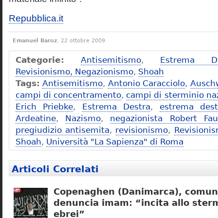
Repubblica.it
Emanuel Baroz
, 22 ottobre 2009
Categorie:
Antisemitismo
,
Estrema De
Revisionismo, Negazionismo
,
Shoah
Tags:
Antisemitismo
,
Antonio Caracciolo
,
Ausch
campi di concentramento
,
campi di sterminio naz
Erich Priebke
,
Estrema Destra
,
estrema dest
Ardeatine
,
Nazismo
,
negazionista Robert Fau
pregiudizio antisemita
,
revisionismo
,
Revisioni
Shoah
,
Università "La Sapienza" di Roma
Articoli Correlati
Copenaghen (Danimarca), comuni
denuncia imam: “incita allo sterm
ebrei”