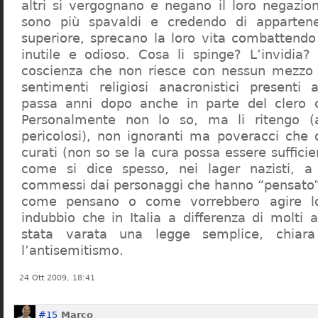
altri si vergognano e negano il loro negazion
sono più spavaldi e credendo di apparten
superiore, sprecano la loro vita combattendo
inutile e odioso. Cosa li spinge? L’invidia? 
coscienza che non riesce con nessun mezzo a
sentimenti religiosi anacronistici presenti
passa anni dopo anche in parte del clero cr
Personalmente non lo so, ma li ritengo (
pericolosi), non ignoranti ma poveracci che
curati (non so se la cura possa essere suffici
come si dice spesso, nei lager nazisti, a 
commessi dai personaggi che hanno “pensato”
come pensano o come vorrebbero agire l
indubbio che in Italia a differenza di molti a
stata varata una legge semplice, chiar
l’antisemitismo.
24 Ott 2009, 18:41
#15
Marco