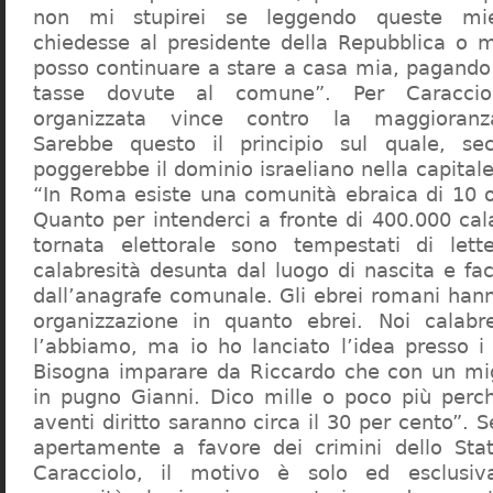
non mi stupirei se leggendo queste mie
chiedesse al presidente della Repubblica o 
posso continuare a stare a casa mia, pagando 
tasse dovute al comune”. Per Caraccio
organizzata vince contro la maggioranza
Sarebbe questo il principio sul quale, se
poggerebbe il dominio israeliano nella capita
“In Roma esiste una comunità ebraica di 10 
Quanto per intenderci a fronte di 400.000 cal
tornata elettorale sono tempestati di lette
calabresità desunta dal luogo di nascita e fa
dall’anagrafe comunale. Gli ebrei romani hann
organizzazione in quanto ebrei. Noi calabr
l’abbiamo, ma io ho lanciato l’idea presso 
Bisogna imparare da Riccardo che con un migl
in pugno Gianni. Dico mille o poco più perch
aventi diritto saranno circa il 30 per cento”. S
apertamente a favore dei crimini dello Stat
Caracciolo, il motivo è solo ed esclusi