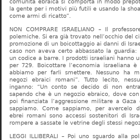
comunità ebraica si comporta in modo prepo
la gente per i motivi più futili e usando la sho
come armi di ricatto”.
NON COMPRARE ISRAELIANO – Il professor
polemiche. Si era già trovato nell’occhio del ci
promozione di un boicottaggio ai danni di Isra
caso non aveva certo abbassato la guardia: 
un codice a barre. I prodotti israeliani hanno u
per 729. Boicottare l’economia israeliana è
abbiamo per farli smettere. Nessuno ha m
negozi ebraici romani”. Tutto lecito, ness
inganno: “Un conto se decido di non entr
sapendo che è un negozio ebraico, dove con 
poi finanziata l’aggressione militare a Gaza
sappiamo. Come sappiamo, per avercelo de
ebrei romani sono accessi sostenitori di Isra
rompere a sassate le vetrine degli stessi negoz
LEGGI ILLIBERALI – Poi uno sguardo alla poli