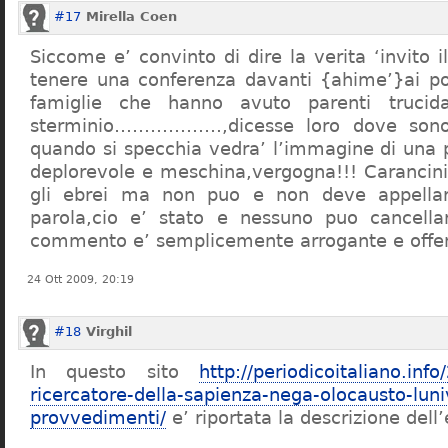
#17
Mirella Coen
Siccome e’ convinto di dire la verita ‘invito i
tenere una conferenza davanti {ahime’}ai poc
famiglie che hanno avuto parenti trucid
sterminio………………,dicesse loro dove sono f
quando si specchia vedra’ l’immagine di una 
deplorevole e meschina,vergogna!!! Carancin
gli ebrei ma non puo e non deve appellarsi
parola,cio e’ stato e nessuno puo cancellar
commento e’ semplicemente arrogante e offe
24 Ott 2009, 20:19
#18
Virghil
In questo sito
http://periodicoitaliano.inf
ricercatore-della-sapienza-nega-olocausto-lun
provvedimenti/
e’ riportata la descrizione dell’