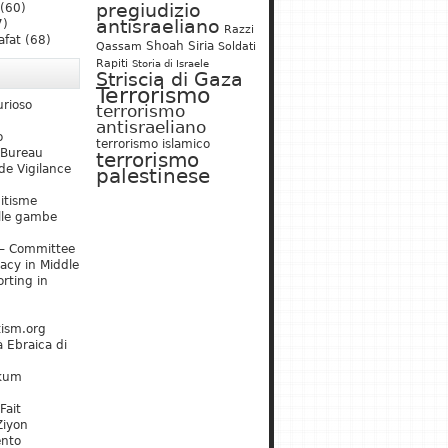
pregiudizio
(60)
antisraeliano
7)
Razzi
afat
(68)
Shoah
Siria
Qassam
Soldati
Rapiti
Storia di Israele
Striscia di Gaza
Terrorismo
urioso
terrorismo
antisraeliano
o
terrorismo islamico
 Bureau
terrorismo
de Vigilance
palestinese
mitisme
lle gambe
– Committee
acy in Middle
rting in
tism.org
 Ebraica di
kum
Fait
Ziyon
ento