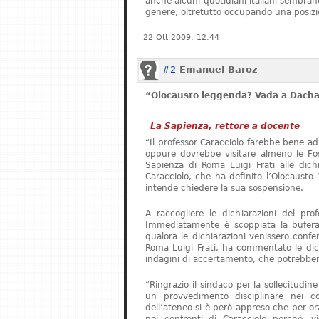
anche alcuni quotidiani italiani sembrano 
genere, oltretutto occupando una posizi
22 Ott 2009, 12:44
#2
Emanuel Baroz
“Olocausto leggenda? Vada a Dach
La Sapienza, rettore a docente
“Il professor Caracciolo farebbe bene ad
oppure dovrebbe visitare almeno le Foss
Sapienza di Roma Luigi Frati alle dichia
Caracciolo, che ha definito l’Olocaust
intende chiedere la sua sospensione.
A raccogliere le dichiarazioni del pro
Immediatamente è scoppiata la bufera.
qualora le dichiarazioni venissero confer
Roma Luigi Frati, ha commentato le dich
indagini di accertamento, che potrebbero
“Ringrazio il sindaco per la sollecitudin
un provvedimento disciplinare nei co
dell’ateneo si è però appreso che per o