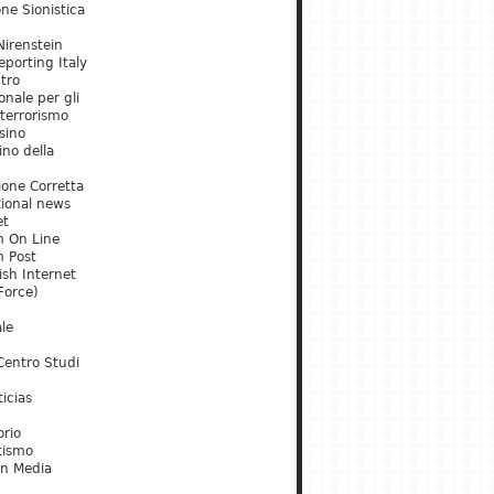
ne Sionistica
irenstein
porting Italy
tro
onale per gli
 terrorismo
sino
ino della
ione Corretta
tional news
et
m On Line
m Post
ish Internet
Force)
le
Centro Studi
icias
orio
tismo
an Media