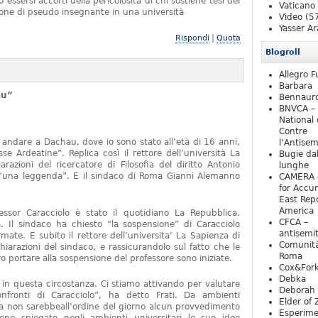
essersi accorti della pericolosità di chi sostiene tesi del
Vaticano
one di pseudo insegnante in una università
Video
(5
Yasser Ar
|
Rispondi
Quota
Blogroll
Allegro F
Barbara
au”
Bennaur
BNVCA –
National 
Contre
 andare a Dachau, dove io sono stato all’età di 16 anni,
l’Antise
e Ardeatine”. Replica così il rettore dell’università La
Bugie da
razioni del ricercatore di Filosofia del diritto Antonio
lunghe
o “una leggenda”. E il sindaco di Roma Gianni Alemanno
CAMERA 
for Accur
East Repo
America
fessor Caracciolo è stato il quotidiano La Repubblica.
CFCA –
 Il sindaco ha chiesto “la sospensione” di Caracciolo
antisemi
mate. E subito il rettore dell’universita’ La Sapienza di
Comunità
iarazioni del sindaco, e rassicurandolo sul fatto che le
Roma
 portare alla sospensione del professore sono iniziate.
Cox&For
Debka
e in questa circostanza. Ci stiamo attivando per valutare
Deborah 
nfronti di Caracciolo”, ha detto Frati. Da ambienti
Elder of 
ra non sarebbeall’ordine del giorno alcun provvedimento
Esperim