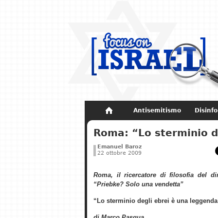
Antisemitismo
Disinf
Non dimenticare
Storia di Israel
Roma: “Lo sterminio d
Emanuel Baroz
22 ottobre 2009
Roma, il ricercatore di filosofia del di
“Priebke? Solo una vendetta”
“Lo sterminio degli ebrei è una leggenda
di Marco Pasqua