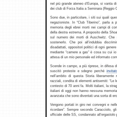
nel più grande ateneo d’Europa, si vanta di
dei club di Forza Italia a Seminara (Reggio 
Sono due, in particolare, i siti sui quali qu
negazioniste. In “Club Tiberino”, parla a p
memoria degli ebrei morti nei campi di con
della destra estrema. A proposito della Sho
sul numero dei morti di Auschwitz. Che 
sostenerlo. Che poi all’indubbia discrim
disadattati, oppositori politici di ogni gener
mediante “camere a gas” è cosa su cui io p
attesa di un mio personale ed informato con
Scende in campo, a più riprese, in difesa 
suscitò proteste e sdegno perché
invita
nell’ambito di questa Storia liberamente r
razziali, condita di elementi antisemiti: “Le 
contesto di 70 anni fa. Molti italiani, la st
italiani di oggi non hanno nessuna memoria di
avanzata che sono diventati una sorta di ero
Vengono portati in giro nei convegni e nel
ricordare”. Sempre secondo Caracciolo, gli 
ufficiale delle SS, condannato all’ergastolo p