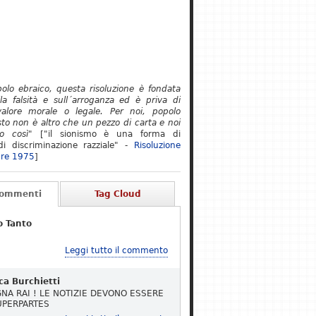
polo ebraico, questa risoluzione è fondata
lla falsità e sull´arroganza ed è priva di
alore morale o legale. Per noi, popolo
to non è altro che un pezzo di carta e noi
o così"
["il sionismo è una forma di
i discriminazione razziale" -
Risoluzione
re 1975
]
Commenti
Tag Cloud
o Tanto
Leggi tutto il commento
ca Burchietti
NA RAI ! LE NOTIZIE DEVONO ESSERE
UPERPARTES