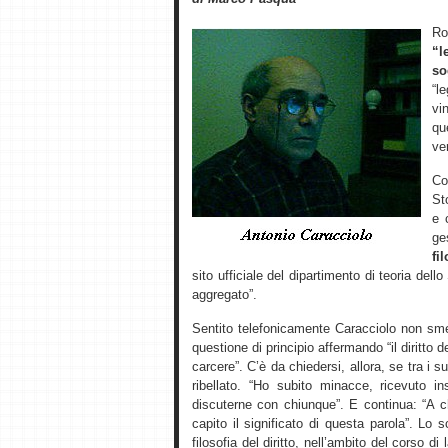
R
“l
so
“l
vi
qu
ver
Co
St
e 
ge
fi
sito ufficiale del dipartimento di teoria dell
aggregato”.
Sentito telefonicamente Caracciolo non sme
questione di principio affermando “il diritto d
carcere”. C’è da chiedersi, allora, se tra i 
ribellato. “Ho subito minacce, ricevuto 
discuterne con chiunque”. E continua: “A 
capito il significato di questa parola”. L
filosofia del diritto, nell’ambito del corso di 