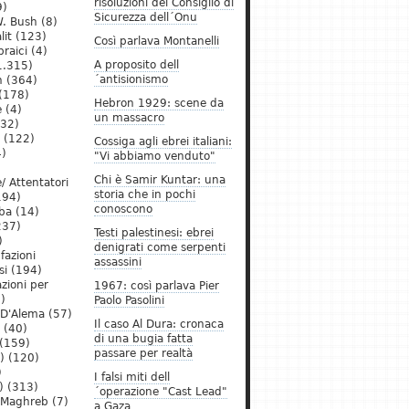
risoluzioni del Consiglio di
9)
Sicurezza dell´Onu
. Bush
(8)
lit
(123)
Così parlava Montanelli
raici
(4)
A proposito dell
1.315)
´antisionismo
h
(364)
(178)
Hebron 1929: scene da
e
(4)
un massacro
32)
(122)
Cossiga agli ebrei italiani:
)
"Vi abbiamo venduto"
Chi è Samir Kuntar: una
/ Attentatori
storia che in pochi
194)
conoscono
ba
(14)
237)
Testi palestinesi: ebrei
)
denigrati come serpenti
 fazioni
assassini
si
(194)
zioni per
1967: così parlava Pier
)
Paolo Pasolini
 D'Alema
(57)
Il caso Al Dura: cronaca
(40)
di una bugia fatta
(159)
passare per realtà
)
(120)
)
I falsi miti dell
)
(313)
´operazione "Cast Lead"
l Maghreb
(7)
a Gaza