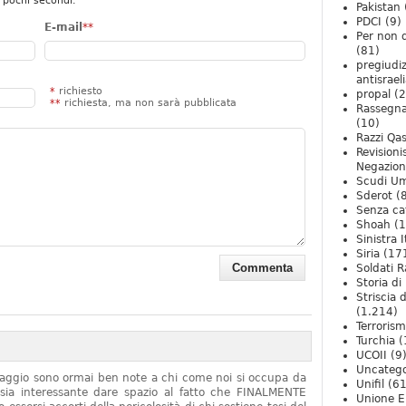
 pochi secondi.
Pakistan
PDCI
(9)
E-mail
**
Per non 
(81)
pregiudiz
antisrael
*
richiesto
propal
(2
**
richiesta, ma non sarà pubblicata
Rassegn
(10)
Razzi Qa
Revision
Negazio
Scudi U
Sderot
(8
Senza ca
Shoah
(1
Sinistra I
Siria
(17
Soldati R
Storia di 
Striscia 
(1.214)
Terroris
Turchia
(
UCOII
(9
Uncatego
onaggio sono ormai ben note a chi come noi si occupa da
Unifil
(61
sia interessante dare spazio al fatto che FINALMENTE
Unione E