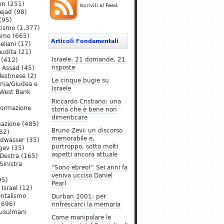
en
(251)
Iscriviti al Feed.
ejad
(98)
(95)
tismo
(1.377)
ismo
(665)
Articoli Fondamentali
eliani
(17)
audita
(21)
Israele: 21 domande, 21
(412)
risposte
l Assad
(45)
lestinese
(2)
Le cinque bugie su
ania/Giudea e
Israele
West Bank
Riccardo Cristiano: una
formazione
storia che è bene non
dimenticare
mazione
(485)
Bruno Zevi: un discorso
62)
memorabile e,
ldwasser
(35)
purtroppo, sotto molti
gev
(35)
aspetti ancora attuale
Destra
(165)
Sinistra
"Sono ebreo!" Sei anni fa
veniva ucciso Daniel
95)
Pearl
Israel
(12)
ntalismo
Durban 2001: per
(696)
rinfrescarci la memoria
Musulmani
Come manipolare le