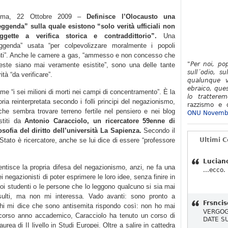
oma, 22 Ottobre 2009 –
Definisce l’Olocausto una
eggenda” sulla quale esistono “solo verità ufficiali non
ggette a verifica storica e contraddittorio”.
Una
eggenda” usata “per colpevolizzare moralmente i popoli
nti”. Anche le camere a gas, “ammesso e non concesso che
"Per noi, po
este siano mai veramente esistite”, sono una delle tante
sull´odio, su
ità “da verificare”.
qualunque v
ebraico, ques
me “i sei milioni di morti nei campi di concentramento”. È la
lo tratterem
oria reinterpretata secondo i folli principi del negazionismo,
razzismo e d
che sembra trovare terreno fertile nel pensiero e nei blog
ONU Novemb
stiti da
Antonio Caracciolo, un ricercatore 59enne di
losofia del diritto dell’università La Sapienza.
Secondo il
o Stato è ricercatore, anche se lui dice di essere “professore
Ultimi 
Lucian
ntisce la propria difesa del negazionismo, anzi, ne fa una
...ecco.
ei negazionisti di poter esprimere le loro idee, senza finire in
suoi studenti o le persone che lo leggono qualcuno si sia mai
insulti, ma non mi interessa. Vado avanti: sono pronto a
Frsncis
chi mi dice che sono antisemita rispondo così: non ho mai
VERGOG
o scorso anno accademico, Caracciolo ha tenuto un corso di
DATE S
laurea di II livello in Studi Europei. Oltre a salire in cattedra