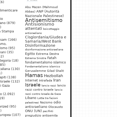
(6)
Abu Mazen (Mahmoud
dimenticare
ANP (Autorità
Abbas)
Nazionale Palestinese)
io
Antisemitismo
iano
(879)
Antisionismo
)
attentati
boicottaggio
a Stampa
antisraeliano
Cisgiordania/Giudea e
ssam
(166)
Samaria/West Bank
ismo,
Disinformazione
nismo
(95)
disinformazione antisraeliana
mani
(35)
Egitto
Estrema Destra
2)
Fatah
Estrema Sinistra
tegoria
(18)
fondamentalismo islamico
85)
Fondamentalismo islamico
taliana
(130)
Gerusalemme
Gilad Shalit
1)
Hamas
Hezbollah
apiti
(138)
Iran
Internet
Intrafada
Israele
(132)
Israele
lancio
di Gaza
lancio razzi
razzi contro Israele
lancio
mo
(2.092)
razzi contro Israele da Gaza
Libano
19)
Lotte tra fazioni
odio
)
Nazismo
palestinesi
rized
(95)
antisraeliano
Olocausto
)
ONU (UN)
pacifinti
uropea
(107)
pregiudizio antisemita