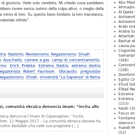
Abu Maz
 di giustizia. Vedo solo vendetta. Mi chiedo cosa sarebbero
Ahmadin
bero vivere senza nutrirsi della colpa altrui, o meglio della
Al Qaida
a verso di loro. Su questa base fondano la loro tracotanza,
Antisemi
teriale infinito”.
Antision
Arabi isra
Arabia S
Attentati
Bashar e
causa pa
Cisgiord
tra
,
Nazismo
,
Revisionismo, Negazionismo
,
Shoah
Samaria/
o
,
Auschwitz
,
camere a gas
,
campi di concentramento
,
(306)
Controin
rino
,
Erich Priebke
,
Estrema Destra
,
estrema destra
(108)
egazionista Robert Faurisson
,
Olocausto
,
pregiudizio
Disinfor
 Negazionismo
,
Shoah
,
Università "La Sapienza" di Roma
Egitto
(2
Ehud Go
Eldad Re
Estrema 
Estrema 
(153)
, comunità ebraica denuncia imam: “incita allo
Fatah
(3
Focus on 
raica denuncia l’imam di Copenaghen: “Incita
Fondame
ghen, 11 Maggio 2017 – La comunità ebraica danese ha
islamico
undhir Abdallah che nelle sue preghiere […]
Fratelli 
(52)