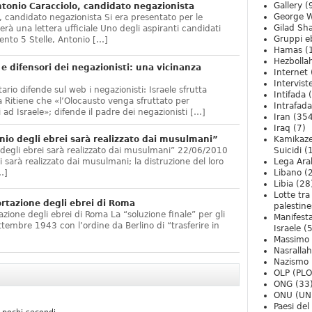
Gallery
(
onio Caracciolo, candidato negazionista
George W
 candidato negazionista Si era presentato per le
Gilad Sha
rà una lettera ufficiale Uno degli aspiranti candidati
Gruppi eb
nto 5 Stelle, Antonio […]
Hamas
(
Hezbolla
e difensori dei negazionisti: una vicinanza
Internet
Intervist
ario difende sul web i negazionisti: Israele sfrutta
Intifada
(
 Ritiene che «l’Olocausto venga sfruttato per
Intrafada
 ad Israele»; difende il padre dei negazionisti […]
Iran
(354
Iraq
(7)
nio degli ebrei sarà realizzato dai musulmani”
Kamikaze
 degli ebrei sarà realizzato dai musulmani” 22/06/2010
Suicidi
(
arà realizzato dai musulmani; la distruzione del loro
Lega Ara
…]
Libano
(
Libia
(28
Lotte tra
ortazione degli ebrei di Roma
palestine
zione degli ebrei di Roma La “soluzione finale” per gli
Manifesta
ttembre 1943 con l’ordine da Berlino di “trasferire in
Israele
(5
Massimo
Nasrallah
Nazismo
OLP (PLO
ONG
(33
ONU (UN
Paesi de