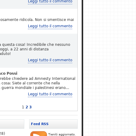
Leggi tutto il commento
osamente ridicola. Non si smentisce mai
Leggi tutto il commento
a questa cosa! Incredibile che nessuno
 oggi, a 22 anni di distanza
aduto!
Leggi tutto il commento
sco Possi
erebbe chiedere ad Amnesty International
 cosa: Siete al corrente che nella
 guerra mondiale i palestinesi erano…
Leggi tutto il commento
1
2
3
Feed RSS
28)
Tieniti aggiornato.