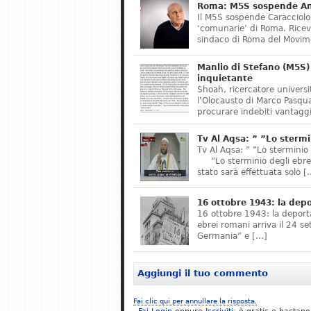
Roma: M5S sospende Ant
Il M5S sospende Caracciolo,
‘comunarie’ di Roma. Riceve
sindaco di Roma del Movime
Manlio di Stefano (M5S) 
inquietante
Shoah, ricercatore universit
l’Olocausto di Marco Pasqua
procurare indebiti vantaggi
Tv Al Aqsa: ” ”Lo stermi
Tv Al Aqsa: ” ”Lo sterminio
”Lo sterminio degli ebrei s
stato sarà effettuata solo [
16 ottobre 1943: la dep
16 ottobre 1943: la deporta
ebrei romani arriva il 24 se
Germania” e […]
Aggiungi il tuo commento
Fai clic qui per annullare la risposta.