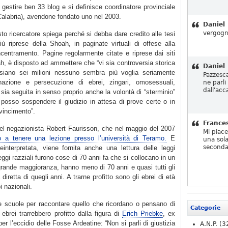
 gestire ben 33 blog e si definisce coordinatore provinciale
Calabria), avendone fondato uno nel 2003.
Daniel
vergogn
esto ricercatore spiega perché si debba dare credito alle tesi
iù riprese della Shoah, in paginate virtuali di offese alla
centramento. Pagine regolarmente citate e riprese dai siti
ah, è disposto ad ammettere che “vi sia controversia storica
Daniel
siano sei milioni nessuno sembra più voglia seriamente
Pazzesc
inazione e persecuzione di ebrei, zingari, omosessuali,
ne parli
dall'acc
e sia seguita in senso proprio anche la volontà di “sterminio”
osso sospendere il giudizio in attesa di prove certe o in
vincimento”.
France
del negazionista Robert Faurisson, che nel maggio del 2007
Mi piac
to a tenere una lezione presso l’università di Teramo.
E
una sola
seconda
einterpretata, viene fornita anche una lettura delle leggi
leggi razziali furono cose di 70 anni fa che si collocano in un
ragrande maggioranza, hanno meno di 70 anni e quasi tutti gli
retta di quegli anni. A trarne profitto sono gli ebrei di età
i nazionali.
le scuole per raccontare quello che ricordano o pensano di
Categorie
ebrei trarrebbero profitto dalla figura di
Erich Priebke
, ex
er l’eccidio delle Fosse Ardeatine: “Non si parli di giustizia
A.N.P.
(3