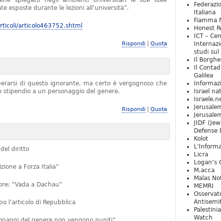
iene spiegato negli ambienti universitari le sue idee
Federazio
e esposte durante le lezioni all’università”.
Italiana
Fiamma N
ticoli/articolo463752.shtml
Honest Re
ICT – Cen
|
Rispondi
Quota
Internazi
studi sul
Il Borghe
Il Contad
Galilea
iberarsi di questo ignorante, ma certo è vergognoso che
Informaz
no stipendio a un personaggio del genere.
Israel na
Israele.n
Jerusale
|
Rispondi
Quota
Jerusale
JIDF (Jew
Defense 
Kolot
L'Informa
del diritto
Licra
Logan’s 
ione a Forza Italia”
M.acca
Malas Not
ttore: “Vada a Dachau”
MEMRI
Osservat
Antisemi
 l’articolo di Repubblica
Palestini
Watch
rsonaggi del genere non vengono puniti”