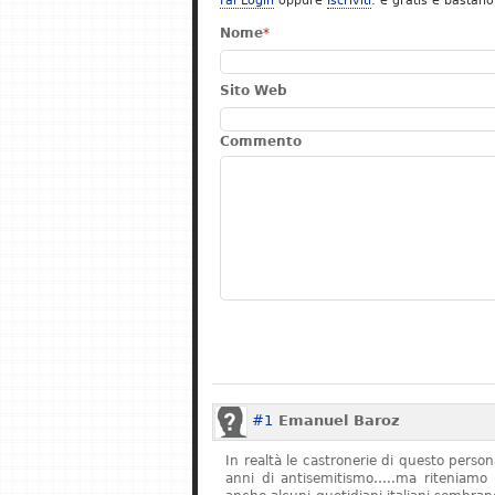
Fai Login
oppure
Iscriviti
: è gratis e bastano
Nome
*
Sito Web
Commento
#1
Emanuel Baroz
In realtà le castronerie di questo pers
anni di antisemitismo…..ma riteniamo 