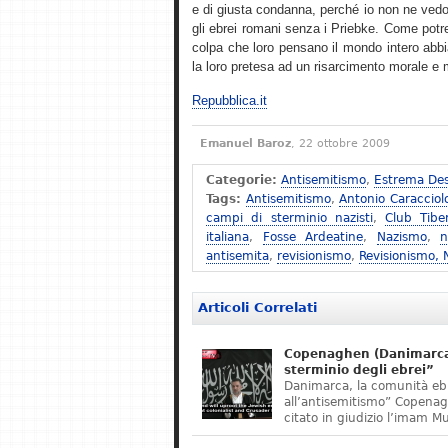
e di giusta condanna, perché io non ne vedo
gli ebrei romani senza i Priebke. Come potreb
colpa che loro pensano il mondo intero abbi
la loro pretesa ad un risarcimento morale e ma
Repubblica.it
Emanuel Baroz
, 22 ottobre 2009
Categorie:
Antisemitismo
,
Estrema Des
Tags:
Antisemitismo
,
Antonio Caracciol
campi di sterminio nazisti
,
Club Tibe
italiana
,
Fosse Ardeatine
,
Nazismo
,
n
antisemita
,
revisionismo
,
Revisionismo,
Articoli Correlati
Copenaghen (Danimarca)
sterminio degli ebrei”
Danimarca, la comunità eb
all’antisemitismo” Copena
citato in giudizio l’imam M