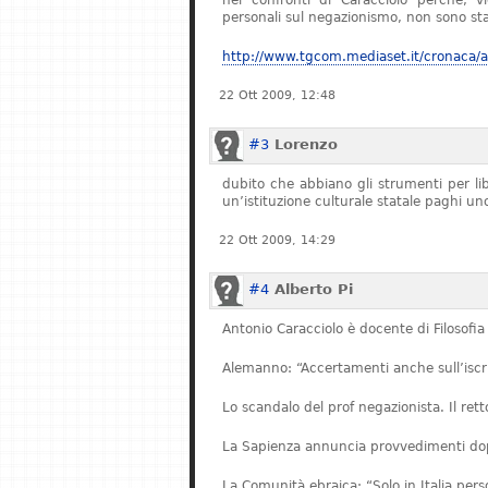
nei confronti di Caracciolo perché, v
personali sul negazionismo, non sono stat
http://www.tgcom.mediaset.it/cronaca/ar
22 Ott 2009, 12:48
#3
Lorenzo
dubito che abbiano gli strumenti per l
un’istituzione culturale statale paghi u
22 Ott 2009, 14:29
#4
Alberto Pi
Antonio Caracciolo è docente di Filosofia 
Alemanno: “Accertamenti anche sull’iscriz
Lo scandalo del prof negazionista. Il re
La Sapienza annuncia provvedimenti dopo
La Comunità ebraica: “Solo in Italia pe