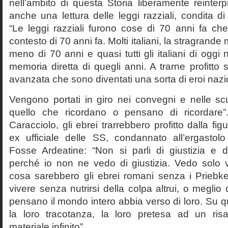
nell’ambito di questa Storia liberamente reinterpr
anche una lettura delle leggi razziali, condita di
“Le leggi razziali furono cose di 70 anni fa che
contesto di 70 anni fa. Molti italiani, la stragran
meno di 70 anni e quasi tutti gli italiani di og
memoria diretta di quegli anni. A trarne profitto 
avanzata che sono diventati una sorta di eroi nazio
Vengono portati in giro nei convegni e nelle sc
quello che ricordano o pensano di ricordare
Caracciolo, gli ebrei trarrebbero profitto dalla fig
ex ufficiale delle SS, condannato all’ergastolo 
Fosse Ardeatine: “Non si parli di giustizia e 
perché io non ne vedo di giustizia. Vedo solo 
cosa sarebbero gli ebrei romani senza i Prieb
vivere senza nutrirsi della colpa altrui, o meglio
pensano il mondo intero abbia verso di loro. Su 
la loro tracotanza, la loro pretesa ad un ris
materiale infinito”.