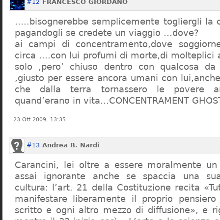
#12
FRANCESCO GIORDANO
…..bisognerebbe semplicemente togliergli la c
pagandogli se credete un viaggio …dove?
ai campi di concentramento,dove soggiorn
circa ….con lui profumi di morte,di molteplici 
solo ,pero’ chiuso dentro con qualcosa d
,giusto per essere ancora umani con lui,anch
che dalla terra tornassero le povere a
quand’erano in vita…CONCENTRAMENT GHOST
23 Ott 2009, 13:35
#13
Andrea B. Nardi
Carancini, lei oltre a essere moralmente un
assai ignorante anche se spaccia una su
cultura: l’art. 21 della Costituzione recita «Tu
manifestare liberamente il proprio pensiero
scritto e ogni altro mezzo di diffusione», e 