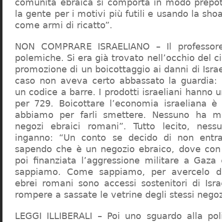
comunità ebraica si comporta in modo prepo
la gente per i motivi più futili e usando la sho
come armi di ricatto”.
NON COMPRARE ISRAELIANO – Il professor
polemiche. Si era già trovato nell’occhio del ci
promozione di un boicottaggio ai danni di Isra
caso non aveva certo abbassato la guardia: 
un codice a barre. I prodotti israeliani hanno u
per 729. Boicottare l’economia israeliana è
abbiamo per farli smettere. Nessuno ha m
negozi ebraici romani”. Tutto lecito, ness
inganno: “Un conto se decido di non entr
sapendo che è un negozio ebraico, dove con 
poi finanziata l’aggressione militare a Gaza
sappiamo. Come sappiamo, per avercelo de
ebrei romani sono accessi sostenitori di Isra
rompere a sassate le vetrine degli stessi negoz
LEGGI ILLIBERALI – Poi uno sguardo alla poli