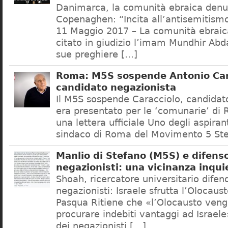
Danimarca, la comunità ebraica denu
Copenaghen: “Incita all’antisemitis
11 Maggio 2017 – La comunità ebrai
citato in giudizio l’imam Mundhir Abd
sue preghiere […]
Roma: M5S sospende Antonio Car
candidato negazionista
Il M5S sospende Caracciolo, candidato
era presentato per le ‘comunarie’ di
una lettera ufficiale Uno degli aspiran
sindaco di Roma del Movimento 5 Ste
Manlio di Stefano (M5S) e difenso
negazionisti: una vicinanza inqui
Shoah, ricercatore universitario difen
negazionisti: Israele sfrutta l’Olocaus
Pasqua Ritiene che «l’Olocausto venga
procurare indebiti vantaggi ad Israele
dei negazionisti […]