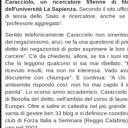
Caracciolo, un ricercatore 59enne di filo
dell’università La Sapienza.
Secondo il sito uffic
di teoria dello Stato è ricercatore, anche se
“professore aggregato”.
Sentito telefonicamente Caracciolo non smentisc
del negazionismo, anzi, ne fa una questione di pri
diritto dei negazionisti di poter esprimere le loro 
carcere”. C’è da chiedersi, allora, se tra i suoi 
che lo leggono qualcuno si sia mai ribellato. 
ricevuto insulti, ma non mi interessa. Vado av
discuterne con chiunque”. E continua: “A ch
antisemita rispondo così: non ho mai capito il s
parola”. Lo scorso anno accademico, Caracciolo
di filosofia del diritto, nell’ambito del corso di laurea
Europei. Oltre a salire in cattedra nel più grande
vanta di gestire ben 33 blog e si definisce coordin
club di Forza Italia a Seminara (Reggio Calabria
uno nel 2003.