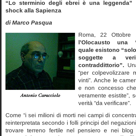
“Lo sterminio degli ebrei è una leggenda” p
shock alla Sapienza
di Marco Pasqua
Roma, 22 Ottobr
l’Olocausto una 
quale esistono “solo 
soggette a veri
contraddittorio”.
Una
“per colpevolizzare 
vinti”. Anche le cam
e non concesso che
veramente esistite”, 
verità “da verificare”.
Come “i sei milioni di morti nei campi di concentr
reinterpretata secondo i folli principi del negazi
trovare terreno fertile nel pensiero e nei blog