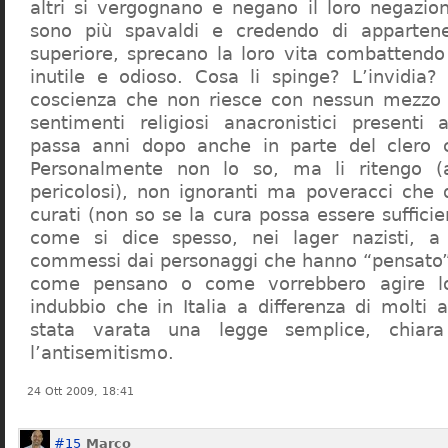
altri si vergognano e negano il loro negazion
sono più spavaldi e credendo di apparten
superiore, sprecano la loro vita combattendo
inutile e odioso. Cosa li spinge? L’invidia? 
coscienza che non riesce con nessun mezzo a
sentimenti religiosi anacronistici presenti
passa anni dopo anche in parte del clero cr
Personalmente non lo so, ma li ritengo (
pericolosi), non ignoranti ma poveracci che
curati (non so se la cura possa essere suffici
come si dice spesso, nei lager nazisti, a 
commessi dai personaggi che hanno “pensato”
come pensano o come vorrebbero agire l
indubbio che in Italia a differenza di molti a
stata varata una legge semplice, chiar
l’antisemitismo.
24 Ott 2009, 18:41
#15
Marco