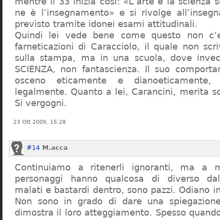
mentre il 33 inizia così: «L’arte e la scienza s
ne è l’insegnamento» e si rivolge all’inseg
previsto tramite idonei esami attitudinali.
Quindi lei vede bene come questo non c’e
farneticazioni di Caracciolo, il quale non scr
sulla stampa, ma in una scuola, dove inve
SCIENZA, non fantascienza. Il suo comport
osceno eticamente e dianoeticamente, 
legalmente. Quanto a lei, Carancini, merita so
Si vergogni.
23 Ott 2009, 15:28
#14
M.acca
Continuiamo a ritenerli ignoranti, ma a 
personaggi hanno qualcosa di diverso dal
malati e bastardi dentro, sono pazzi. Odiano i
Non sono in grado di dare una spiegazione
dimostra il loro atteggiamento. Spesso quando