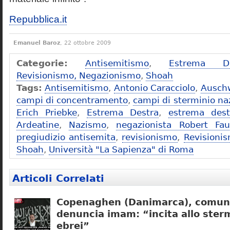
Repubblica.it
Emanuel Baroz
, 22 ottobre 2009
Categorie:
Antisemitismo
,
Estrema De
Revisionismo, Negazionismo
,
Shoah
Tags:
Antisemitismo
,
Antonio Caracciolo
,
Ausch
campi di concentramento
,
campi di sterminio naz
Erich Priebke
,
Estrema Destra
,
estrema dest
Ardeatine
,
Nazismo
,
negazionista Robert Fau
pregiudizio antisemita
,
revisionismo
,
Revisioni
Shoah
,
Università "La Sapienza" di Roma
Articoli Correlati
Copenaghen (Danimarca), comuni
denuncia imam: “incita allo sterm
ebrei”