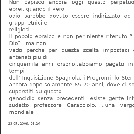
Non capisco ancora oggi questo perpetuo
ebrei..quando il vero
odio sarebbe dovuto essere indirizzato ad
gruppi etnici e
religiosi..
Il popolo ebraico e non per niente ritenuto “
Dio”…ma non
vedo perche per questa scelta impostaci 
antenati piu di
cinquemila anni orsono..abbiamo pagato in
tempi
dell’ Inquisizione Spagnola, i Progromi, lo St
ancora dopo solamente 65-70 anni, dove ci s
superstiti du questo
genocidio senza precedenti…esiste gente int
sudetto professore Caracciolo. ..una verg
mondiale
23 Ott 2009, 05:26