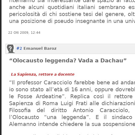
riteniamo sia interessante dare spazio al fa
anche alcuni quotidiani italiani sembrano ess
pericolosità di chi sostiene tesi del genere, o
una posizione di pseudo insegnante in una uni
22 Ott 2009, 12:44
#2
Emanuel Baroz
“Olocausto leggenda? Vada a Dachau”
La Sapienza, rettore a docente
“Il professor Caracciolo farebbe bene ad and
io sono stato all’età di 16 anni, oppure dovre
le Fosse Ardeatine”. Replica così il rettore 
Sapienza di Roma Luigi Frati alle dichiarazioni
Filosofia del diritto Antonio Caracciolo
l’Olocausto “una leggenda”. E il sindac
Alemanno intende chiedere la sua sospensione