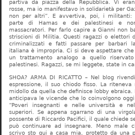
partiva da piazza della Repubblica. Vi era
rosse, ma io manifestavo in solidarietà per Gaz
non per altri”. E avvertiva, poi, i militanti
parte di Hamas e dei palestinesi e non 
massacratori. Per farlo capire a Gianni non b
striscioni di Militia. Questi ragazzi o elettori
criminalizzati e fatti passare per barbari l
italiana è impropria. Ci si deve aspettare che 
un trattamento analogo a quello riserva
palestinesi. Ragazzi, se mi leggete, state in 
SHOA? ARMA DI RICATTO – Nel blog rivendic
espressione, il suo chiodo fisso. La riteneva
midollo da quella che definisce lobby ebraica.
anticipava le vicende che lo coinvolgono oggi
“Poveri insegnanti e nelle università e ne
superiori. Se appena sgarrano di una virgol
possente di Riccardo Pacifici, il quale chiede s
può continuare ad insegnare. Meno male c
scrivo sto qui a casa mia, protetto da una 