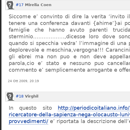
#17
Mirella Coen
Siccome e’ convinto di dire la verita ‘invito i
tenere una conferenza davanti {ahime’}ai poc
famiglie che hanno avuto parenti trucid
sterminio………………,dicesse loro dove sono f
quando si specchia vedra’ l’immagine di una 
deplorevole e meschina,vergogna!!! Carancin
gli ebrei ma non puo e non deve appellarsi
parola,cio e’ stato e nessuno puo cancellar
commento e’ semplicemente arrogante e offe
24 Ott 2009, 20:19
#18
Virghil
In questo sito
http://periodicoitaliano.inf
ricercatore-della-sapienza-nega-olocausto-lun
provvedimenti/
e’ riportata la descrizione dell’