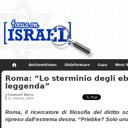
Antisemitismo
Disinformare
Gaza
West 
Roma: “Lo sterminio degli eb
Non dimenticare
Storia di Israele
leggenda”
Emanuel Baroz
22 ottobre 2009
Roma, il ricercatore di filosofia del diritto 
ripreso dall’estrema destra. “Priebke? Solo un