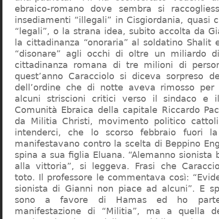
ebraico-romano dove sembra si raccogliess
insediamenti “illegali” in Cisgiordania, quasi c
“legali”, o la strana idea, subito accolta da G
la cittadinanza “onoraria” al soldatino Shali
“disonare” agli occhi di oltre un miliardo d
cittadinanza romana di tre milioni di perso
quest’anno Caracciolo si diceva sorpreso del
dell’ordine che di notte aveva rimosso per
alcuni striscioni critici verso il sindaco e 
Comunità Ebraica della capitale Riccardo Paci
da Militia Christi, movimento politico cattoli
intenderci, che lo scorso febbraio fuori la
manifestavano contro la scelta di Beppino Eng
spina a sua figlia Eluana. “Alemanno sionista
alla vittoria”, si leggeva. Frasi che Caracci
toto. Il professore le commentava così: “Evid
sionista di Gianni non piace ad alcuni”. E s
sono a favore di Hamas ed ho partec
manifestazione di “Militia”, ma a quella 