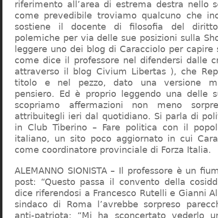
riferimento all’area di estrema destra nello s
come prevedibile troviamo qualcuno che in
sostiene il docente di filosofia del diritt
polemiche per via delle sue posizioni sulla S
leggere uno dei blog di Caracciolo per capire
come dice il professore nel difendersi dalle cr
attraverso il blog Civium Libertas ), che Rep
titolo e nel pezzo, dato una versione mi
pensiero. Ed è proprio leggendo una delle s
scopriamo affermazioni non meno sorpre
attribuitegli ieri dal quotidiano. Si parla di po
in Club Tiberino – Fare politica con il popo
italiano, un sito poco aggiornato in cui Cara
come coordinatore provinciale di Forza Italia.
ALEMANNO SIONISTA – Il professore è un fium
post: “Questo passa il convento della cosid
dice riferendosi a Francesco Rutelli e Gianni 
sindaco di Roma l’avrebbe sorpreso parecch
anti-patriota: “Mi ha sconcertato vederlo u