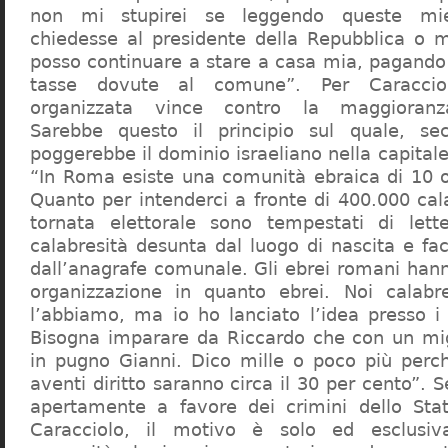
non mi stupirei se leggendo queste mie
chiedesse al presidente della Repubblica o 
posso continuare a stare a casa mia, pagando 
tasse dovute al comune”. Per Caraccio
organizzata vince contro la maggioranza
Sarebbe questo il principio sul quale, se
poggerebbe il dominio israeliano nella capita
“In Roma esiste una comunità ebraica di 10 
Quanto per intenderci a fronte di 400.000 cal
tornata elettorale sono tempestati di lette
calabresità desunta dal luogo di nascita e fa
dall’anagrafe comunale. Gli ebrei romani hann
organizzazione in quanto ebrei. Noi calabr
l’abbiamo, ma io ho lanciato l’idea presso 
Bisogna imparare da Riccardo che con un migl
in pugno Gianni. Dico mille o poco più perch
aventi diritto saranno circa il 30 per cento”. S
apertamente a favore dei crimini dello Stat
Caracciolo, il motivo è solo ed esclusi