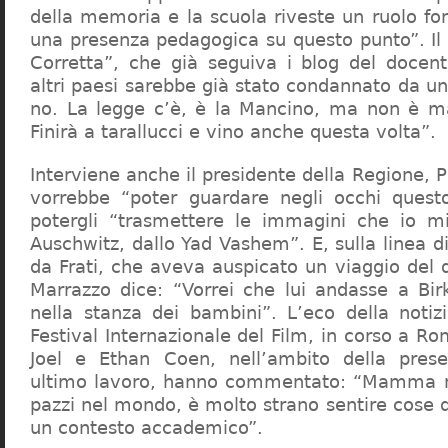
della memoria e la scuola riveste un ruolo f
una presenza pedagogica su questo punto”. Il 
Corretta”, che già seguiva i blog del docen
altri paesi sarebbe già stato condannato da un t
no. La legge c’è, è la Mancino, ma non è ma
Finirà a tarallucci e vino anche questa volta”.
Interviene anche il presidente della Regione, 
vorrebbe “poter guardare negli occhi questo
potergli “trasmettere le immagini che io m
Auschwitz, dallo Yad Vashem”. E, sulla linea 
da Frati, che aveva auspicato un viaggio del
Marrazzo dice: “Vorrei che lui andasse a Bi
nella stanza dei bambini”. L’eco della notiz
Festival Internazionale del Film, in corso a Rom
Joel e Ethan Coen, nell’ambito della prese
ultimo lavoro, hanno commentato: “Mamma m
pazzi nel mondo, è molto strano sentire cose 
un contesto accademico”.