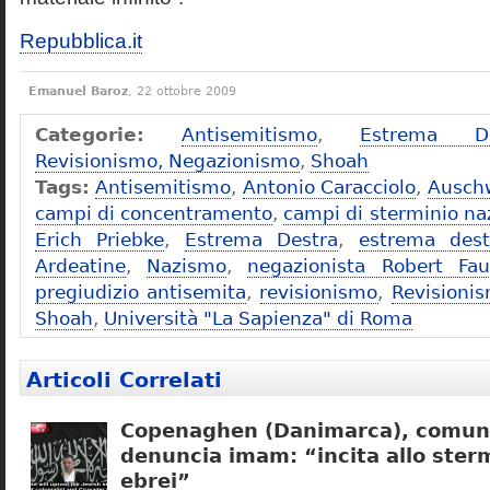
Repubblica.it
Emanuel Baroz
, 22 ottobre 2009
Categorie:
Antisemitismo
,
Estrema De
Revisionismo, Negazionismo
,
Shoah
Tags:
Antisemitismo
,
Antonio Caracciolo
,
Ausch
campi di concentramento
,
campi di sterminio naz
Erich Priebke
,
Estrema Destra
,
estrema dest
Ardeatine
,
Nazismo
,
negazionista Robert Fau
pregiudizio antisemita
,
revisionismo
,
Revisioni
Shoah
,
Università "La Sapienza" di Roma
Articoli Correlati
Copenaghen (Danimarca), comuni
denuncia imam: “incita allo sterm
ebrei”