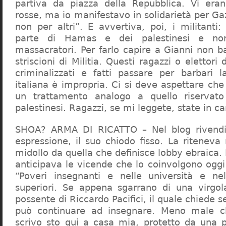
partiva da piazza della Repubblica. Vi era
rosse, ma io manifestavo in solidarietà per Gaz
non per altri”. E avvertiva, poi, i militanti
parte di Hamas e dei palestinesi e non 
massacratori. Per farlo capire a Gianni non b
striscioni di Militia. Questi ragazzi o elettori
criminalizzati e fatti passare per barbari l
italiana è impropria. Ci si deve aspettare che 
un trattamento analogo a quello riserva
palestinesi. Ragazzi, se mi leggete, state in 
SHOA? ARMA DI RICATTO – Nel blog rivendic
espressione, il suo chiodo fisso. La riteneva
midollo da quella che definisce lobby ebraica.
anticipava le vicende che lo coinvolgono oggi
“Poveri insegnanti e nelle università e ne
superiori. Se appena sgarrano di una virgol
possente di Riccardo Pacifici, il quale chiede s
può continuare ad insegnare. Meno male c
scrivo sto qui a casa mia, protetto da una 