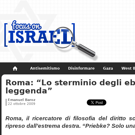
Antisemitismo
Disinformare
Gaza
West 
Roma: “Lo sterminio degli eb
Non dimenticare
Storia di Israele
leggenda”
Emanuel Baroz
22 ottobre 2009
Roma, il ricercatore di filosofia del diritto 
ripreso dall’estrema destra. “Priebke? Solo un