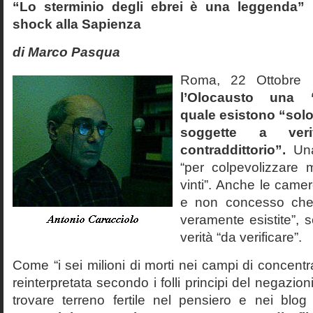
“Lo sterminio degli ebrei è una leggenda” p
shock alla Sapienza
di Marco Pasqua
Roma, 22 Ottobr
l’Olocausto una 
quale esistono “solo 
soggette a veri
contraddittorio”.
Una
“per colpevolizzare 
vinti”. Anche le cam
e non concesso che
veramente esistite”, 
verità “da verificare”.
Come “i sei milioni di morti nei campi di concentr
reinterpretata secondo i folli principi del negazi
trovare terreno fertile nel pensiero e nei blog