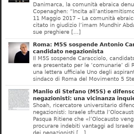
Danimarca, la comunità ebraica denu
Copenaghen: “Incita all’antisemitis
11 Maggio 2017 – La comunità ebrai
citato in giudizio l’imam Mundhir Abd
sue preghiere […]
Roma: M5S sospende Antonio Car
candidato negazionista
Il M5S sospende Caracciolo, candidato
era presentato per le ‘comunarie’ di
una lettera ufficiale Uno degli aspiran
sindaco di Roma del Movimento 5 Ste
Manlio di Stefano (M5S) e difenso
negazionisti: una vicinanza inqui
Shoah, ricercatore universitario difen
negazionisti: Israele sfrutta l’Olocaus
Pasqua Ritiene che «l’Olocausto venga
procurare indebiti vantaggi ad Israele
dei negazionisti […]