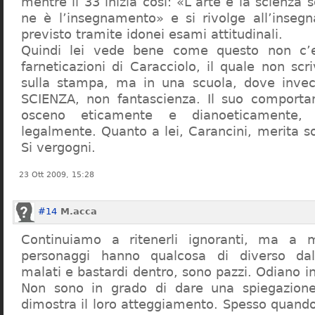
mentre il 33 inizia così: «L’arte e la scienza s
ne è l’insegnamento» e si rivolge all’inseg
previsto tramite idonei esami attitudinali.
Quindi lei vede bene come questo non c’e
farneticazioni di Caracciolo, il quale non scr
sulla stampa, ma in una scuola, dove inve
SCIENZA, non fantascienza. Il suo comport
osceno eticamente e dianoeticamente, 
legalmente. Quanto a lei, Carancini, merita so
Si vergogni.
23 Ott 2009, 15:28
#14
M.acca
Continuiamo a ritenerli ignoranti, ma a 
personaggi hanno qualcosa di diverso dal
malati e bastardi dentro, sono pazzi. Odiano i
Non sono in grado di dare una spiegazione
dimostra il loro atteggiamento. Spesso quando