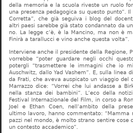
della memoria e la scuola riveste un ruolo f
una presenza pedagogica su questo punto”. Il 
Corretta”, che già seguiva i blog del docen
altri paesi sarebbe già stato condannato da un t
no. La legge c’è, è la Mancino, ma non è ma
Finirà a tarallucci e vino anche questa volta”.
Interviene anche il presidente della Regione, 
vorrebbe “poter guardare negli occhi questo
potergli “trasmettere le immagini che io m
Auschwitz, dallo Yad Vashem”. E, sulla linea 
da Frati, che aveva auspicato un viaggio del
Marrazzo dice: “Vorrei che lui andasse a Bi
nella stanza dei bambini”. L’eco della notiz
Festival Internazionale del Film, in corso a Rom
Joel e Ethan Coen, nell’ambito della prese
ultimo lavoro, hanno commentato: “Mamma m
pazzi nel mondo, è molto strano sentire cose 
un contesto accademico”.