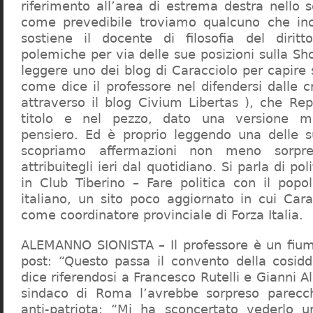
riferimento all’area di estrema destra nello s
come prevedibile troviamo qualcuno che in
sostiene il docente di filosofia del diritt
polemiche per via delle sue posizioni sulla S
leggere uno dei blog di Caracciolo per capire
come dice il professore nel difendersi dalle cr
attraverso il blog Civium Libertas ), che Rep
titolo e nel pezzo, dato una versione mi
pensiero. Ed è proprio leggendo una delle s
scopriamo affermazioni non meno sorpre
attribuitegli ieri dal quotidiano. Si parla di po
in Club Tiberino – Fare politica con il popo
italiano, un sito poco aggiornato in cui Cara
come coordinatore provinciale di Forza Italia.
ALEMANNO SIONISTA – Il professore è un fium
post: “Questo passa il convento della cosid
dice riferendosi a Francesco Rutelli e Gianni 
sindaco di Roma l’avrebbe sorpreso parecch
anti-patriota: “Mi ha sconcertato vederlo u