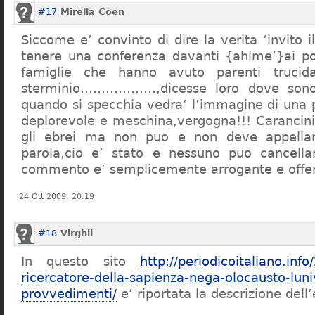
#17
Mirella Coen
Siccome e’ convinto di dire la verita ‘invito i
tenere una conferenza davanti {ahime’}ai poc
famiglie che hanno avuto parenti trucid
sterminio………………,dicesse loro dove sono f
quando si specchia vedra’ l’immagine di una 
deplorevole e meschina,vergogna!!! Carancin
gli ebrei ma non puo e non deve appellarsi
parola,cio e’ stato e nessuno puo cancellar
commento e’ semplicemente arrogante e offe
24 Ott 2009, 20:19
#18
Virghil
In questo sito
http://periodicoitaliano.inf
ricercatore-della-sapienza-nega-olocausto-lun
provvedimenti/
e’ riportata la descrizione dell’