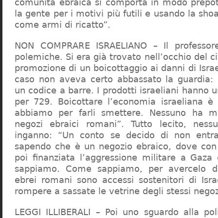
comunità ebraica si comporta in modo prepo
la gente per i motivi più futili e usando la sho
come armi di ricatto”.
NON COMPRARE ISRAELIANO – Il professor
polemiche. Si era già trovato nell’occhio del ci
promozione di un boicottaggio ai danni di Isra
caso non aveva certo abbassato la guardia: 
un codice a barre. I prodotti israeliani hanno u
per 729. Boicottare l’economia israeliana è
abbiamo per farli smettere. Nessuno ha m
negozi ebraici romani”. Tutto lecito, ness
inganno: “Un conto se decido di non entr
sapendo che è un negozio ebraico, dove con 
poi finanziata l’aggressione militare a Gaza
sappiamo. Come sappiamo, per avercelo de
ebrei romani sono accessi sostenitori di Isra
rompere a sassate le vetrine degli stessi negoz
LEGGI ILLIBERALI – Poi uno sguardo alla poli