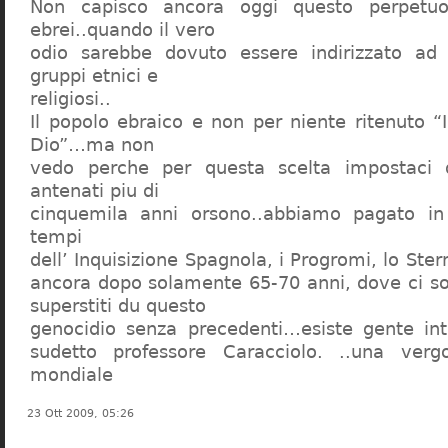
Non capisco ancora oggi questo perpetuo
ebrei..quando il vero
odio sarebbe dovuto essere indirizzato ad
gruppi etnici e
religiosi..
Il popolo ebraico e non per niente ritenuto “
Dio”…ma non
vedo perche per questa scelta impostaci 
antenati piu di
cinquemila anni orsono..abbiamo pagato in
tempi
dell’ Inquisizione Spagnola, i Progromi, lo St
ancora dopo solamente 65-70 anni, dove ci s
superstiti du questo
genocidio senza precedenti…esiste gente int
sudetto professore Caracciolo. ..una verg
mondiale
23 Ott 2009, 05:26