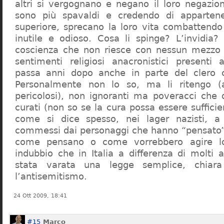
altri si vergognano e negano il loro negazion
sono più spavaldi e credendo di apparten
superiore, sprecano la loro vita combattendo
inutile e odioso. Cosa li spinge? L’invidia? 
coscienza che non riesce con nessun mezzo a
sentimenti religiosi anacronistici presenti
passa anni dopo anche in parte del clero cr
Personalmente non lo so, ma li ritengo (
pericolosi), non ignoranti ma poveracci che
curati (non so se la cura possa essere suffici
come si dice spesso, nei lager nazisti, a 
commessi dai personaggi che hanno “pensato”
come pensano o come vorrebbero agire l
indubbio che in Italia a differenza di molti a
stata varata una legge semplice, chiar
l’antisemitismo.
24 Ott 2009, 18:41
#15
Marco