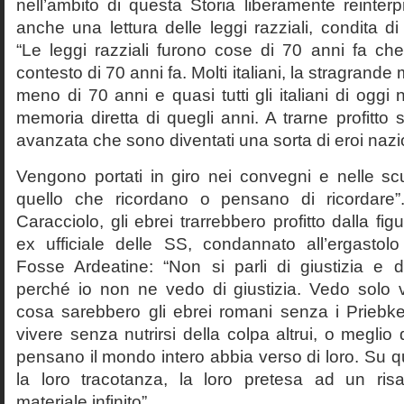
nell’ambito di questa Storia liberamente reinterpr
anche una lettura delle leggi razziali, condita di
“Le leggi razziali furono cose di 70 anni fa che
contesto di 70 anni fa. Molti italiani, la stragran
meno di 70 anni e quasi tutti gli italiani di og
memoria diretta di quegli anni. A trarne profitto 
avanzata che sono diventati una sorta di eroi nazio
Vengono portati in giro nei convegni e nelle sc
quello che ricordano o pensano di ricordare
Caracciolo, gli ebrei trarrebbero profitto dalla fig
ex ufficiale delle SS, condannato all’ergastolo 
Fosse Ardeatine: “Non si parli di giustizia e 
perché io non ne vedo di giustizia. Vedo solo 
cosa sarebbero gli ebrei romani senza i Prieb
vivere senza nutrirsi della colpa altrui, o meglio
pensano il mondo intero abbia verso di loro. Su 
la loro tracotanza, la loro pretesa ad un ris
materiale infinito”.