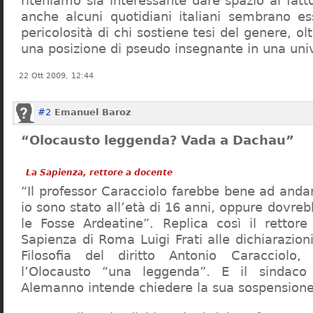
riteniamo sia interessante dare spazio al fa
anche alcuni quotidiani italiani sembrano ess
pericolosità di chi sostiene tesi del genere, o
una posizione di pseudo insegnante in una uni
22 Ott 2009, 12:44
#2
Emanuel Baroz
“Olocausto leggenda? Vada a Dachau”
La Sapienza, rettore a docente
“Il professor Caracciolo farebbe bene ad and
io sono stato all’età di 16 anni, oppure dovre
le Fosse Ardeatine”. Replica così il rettore 
Sapienza di Roma Luigi Frati alle dichiarazioni
Filosofia del diritto Antonio Caracciolo
l’Olocausto “una leggenda”. E il sindac
Alemanno intende chiedere la sua sospensione