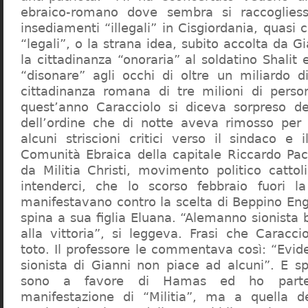
ebraico-romano dove sembra si raccogliess
insediamenti “illegali” in Cisgiordania, quasi c
“legali”, o la strana idea, subito accolta da G
la cittadinanza “onoraria” al soldatino Shali
“disonare” agli occhi di oltre un miliardo d
cittadinanza romana di tre milioni di perso
quest’anno Caracciolo si diceva sorpreso del
dell’ordine che di notte aveva rimosso per
alcuni striscioni critici verso il sindaco e 
Comunità Ebraica della capitale Riccardo Paci
da Militia Christi, movimento politico cattoli
intenderci, che lo scorso febbraio fuori la
manifestavano contro la scelta di Beppino Eng
spina a sua figlia Eluana. “Alemanno sionista
alla vittoria”, si leggeva. Frasi che Caracci
toto. Il professore le commentava così: “Evid
sionista di Gianni non piace ad alcuni”. E s
sono a favore di Hamas ed ho partec
manifestazione di “Militia”, ma a quella 