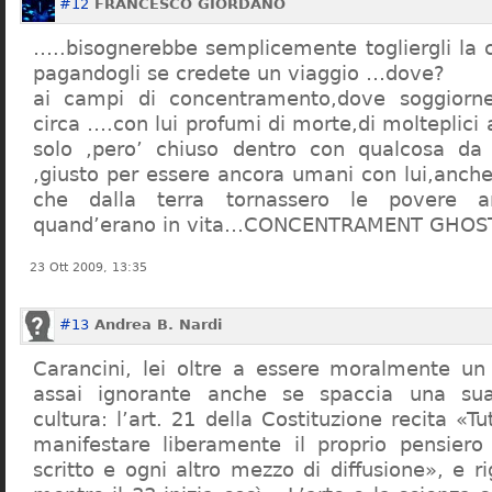
#12
FRANCESCO GIORDANO
…..bisognerebbe semplicemente togliergli la c
pagandogli se credete un viaggio …dove?
ai campi di concentramento,dove soggiorn
circa ….con lui profumi di morte,di molteplici 
solo ,pero’ chiuso dentro con qualcosa d
,giusto per essere ancora umani con lui,anch
che dalla terra tornassero le povere a
quand’erano in vita…CONCENTRAMENT GHOST
23 Ott 2009, 13:35
#13
Andrea B. Nardi
Carancini, lei oltre a essere moralmente un
assai ignorante anche se spaccia una su
cultura: l’art. 21 della Costituzione recita «Tu
manifestare liberamente il proprio pensiero
scritto e ogni altro mezzo di diffusione», e 