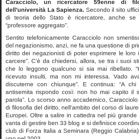
Caracciolo, un ricercatore 59enne di filo
dell’università La Sapienza.
Secondo il sito uffic
di teoria dello Stato è ricercatore, anche se
“professore aggregato”.
Sentito telefonicamente Caracciolo non smentisc
del negazionismo, anzi, ne fa una questione di pri
diritto dei negazionisti di poter esprimere le loro 
carcere”. C’è da chiedersi, allora, se tra i suoi 
che lo leggono qualcuno si sia mai ribellato. 
ricevuto insulti, ma non mi interessa. Vado av
discuterne con chiunque”. E continua: “A ch
antisemita rispondo così: non ho mai capito il s
parola”. Lo scorso anno accademico, Caracciolo
di filosofia del diritto, nell’ambito del corso di laurea
Europei. Oltre a salire in cattedra nel più grande
vanta di gestire ben 33 blog e si definisce coordin
club di Forza Italia a Seminara (Reggio Calabria
uno nel 2003.