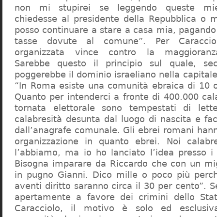
non mi stupirei se leggendo queste mie
chiedesse al presidente della Repubblica o 
posso continuare a stare a casa mia, pagando 
tasse dovute al comune”. Per Caraccio
organizzata vince contro la maggioranza
Sarebbe questo il principio sul quale, se
poggerebbe il dominio israeliano nella capita
“In Roma esiste una comunità ebraica di 10 
Quanto per intenderci a fronte di 400.000 cal
tornata elettorale sono tempestati di lette
calabresità desunta dal luogo di nascita e fa
dall’anagrafe comunale. Gli ebrei romani hann
organizzazione in quanto ebrei. Noi calabr
l’abbiamo, ma io ho lanciato l’idea presso 
Bisogna imparare da Riccardo che con un migl
in pugno Gianni. Dico mille o poco più perch
aventi diritto saranno circa il 30 per cento”. S
apertamente a favore dei crimini dello Stat
Caracciolo, il motivo è solo ed esclusi