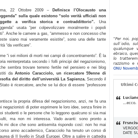
oma, 22 Ottobre 2009 –
Definisce l’Olocausto una
eggenda” sulla quale esistono “solo verità ufficiali non
ggette a verifica storica e contraddittorio”.
Una
eggenda” usata “per colpevolizzare moralmente i popoli
nti”. Anche le camere a gas, “ammesso e non concesso che
"Per noi, po
este siano mai veramente esistite”, sono una delle tante
sull´odio, su
ità “da verificare”.
qualunque v
ebraico, ques
me “i sei milioni di morti nei campi di concentramento”. È la
lo tratterem
oria reinterpretata secondo i folli principi del negazionismo,
razzismo e d
che sembra trovare terreno fertile nel pensiero e nei blog
ONU Novemb
stiti da
Antonio Caracciolo, un ricercatore 59enne di
losofia del diritto dell’università La Sapienza.
Secondo il
o Stato è ricercatore, anche se lui dice di essere “professore
Ultimi 
Lucian
ntisce la propria difesa del negazionismo, anzi, ne fa una
...ecco.
ei negazionisti di poter esprimere le loro idee, senza finire in
suoi studenti o le persone che lo leggono qualcuno si sia mai
insulti, ma non mi interessa. Vado avanti: sono pronto a
Frsncis
chi mi dice che sono antisemita rispondo così: non ho mai
VERGOG
o scorso anno accademico, Caracciolo ha tenuto un corso di
DATE S
laurea di II livello in Studi Europei. Oltre a salire in cattedra