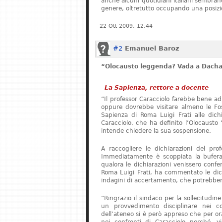
anche alcuni quotidiani italiani sembrano 
genere, oltretutto occupando una posizi
22 Ott 2009, 12:44
#2
Emanuel Baroz
“Olocausto leggenda? Vada a Dach
La Sapienza, rettore a docente
“Il professor Caracciolo farebbe bene ad
oppure dovrebbe visitare almeno le Foss
Sapienza di Roma Luigi Frati alle dichia
Caracciolo, che ha definito l’Olocaust
intende chiedere la sua sospensione.
A raccogliere le dichiarazioni del pro
Immediatamente è scoppiata la bufera.
qualora le dichiarazioni venissero confer
Roma Luigi Frati, ha commentato le dich
indagini di accertamento, che potrebbero
“Ringrazio il sindaco per la sollecitudin
un provvedimento disciplinare nei co
dell’ateneo si è però appreso che per o