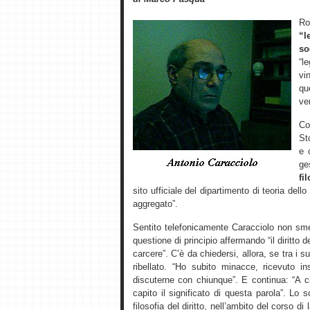
R
“l
so
“l
vi
qu
ver
Co
St
e 
ge
fi
sito ufficiale del dipartimento di teoria dell
aggregato”.
Sentito telefonicamente Caracciolo non sme
questione di principio affermando “il diritto d
carcere”. C’è da chiedersi, allora, se tra i 
ribellato. “Ho subito minacce, ricevuto 
discuterne con chiunque”. E continua: “A 
capito il significato di questa parola”. L
filosofia del diritto, nell’ambito del corso di 