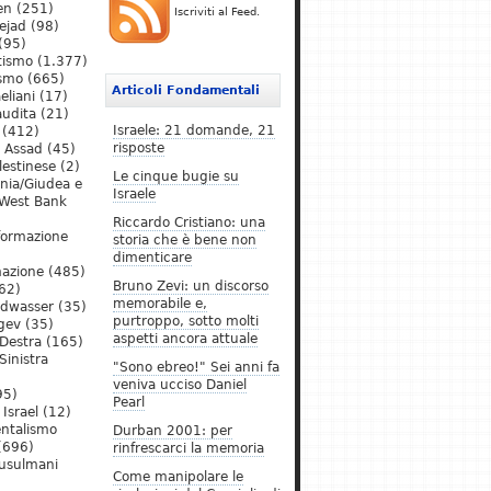
en
(251)
Iscriviti al Feed.
ejad
(98)
(95)
tismo
(1.377)
ismo
(665)
Articoli Fondamentali
eliani
(17)
audita
(21)
Israele: 21 domande, 21
(412)
risposte
l Assad
(45)
lestinese
(2)
Le cinque bugie su
ania/Giudea e
Israele
West Bank
Riccardo Cristiano: una
formazione
storia che è bene non
dimenticare
mazione
(485)
Bruno Zevi: un discorso
62)
memorabile e,
ldwasser
(35)
purtroppo, sotto molti
gev
(35)
aspetti ancora attuale
Destra
(165)
Sinistra
"Sono ebreo!" Sei anni fa
veniva ucciso Daniel
95)
Pearl
Israel
(12)
ntalismo
Durban 2001: per
(696)
rinfrescarci la memoria
Musulmani
Come manipolare le