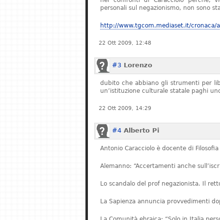
nei confronti di Caracciolo perché, v
personali sul negazionismo, non sono stat
http://www.tgcom.mediaset.it/cronaca/ar
22 Ott 2009, 12:48
#3
Lorenzo
dubito che abbiano gli strumenti per l
un’istituzione culturale statale paghi u
22 Ott 2009, 14:29
#4
Alberto Pi
Antonio Caracciolo è docente di Filosofia 
Alemanno: “Accertamenti anche sull’iscriz
Lo scandalo del prof negazionista. Il re
La Sapienza annuncia provvedimenti dopo
La Comunità ebraica: “Solo in Italia pe