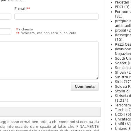
 pochi secondi.
Pakistan
PDCI
(9)
E-mail
**
Per non 
(81)
pregiudiz
antisrael
*
richiesto
propal
(2
**
richiesta, ma non sarà pubblicata
Rassegn
(10)
Razzi Qa
Revision
Negazio
Scudi U
Sderot
(8
Senza ca
Shoah
(1
Sinistra I
Siria
(17
Soldati R
Storia di 
Striscia 
(1.214)
Terroris
Turchia
(
UCOII
(9
Uncatego
onaggio sono ormai ben note a chi come noi si occupa da
Unifil
(61
sia interessante dare spazio al fatto che FINALMENTE
Unione E