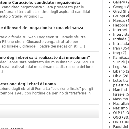
Gallery
(
onio Caracciolo, candidato negazionista
George W
 candidato negazionista Si era presentato per le
Gilad Sha
rà una lettera ufficiale Uno degli aspiranti candidati
Gruppi eb
nto 5 Stelle, Antonio […]
Hamas
(
Hezbolla
e difensori dei negazionisti: una vicinanza
Internet
Intervist
ario difende sul web i negazionisti: Israele sfrutta
Intifada
(
 Ritiene che «l’Olocausto venga sfruttato per
Intrafada
 ad Israele»; difende il padre dei negazionisti […]
Iran
(354
Iraq
(7)
nio degli ebrei sarà realizzato dai musulmani”
Kamikaze
 degli ebrei sarà realizzato dai musulmani” 22/06/2010
Suicidi
(
arà realizzato dai musulmani; la distruzione del loro
Lega Ara
…]
Libano
(
Libia
(28
Lotte tra
ortazione degli ebrei di Roma
palestine
zione degli ebrei di Roma La “soluzione finale” per gli
Manifesta
ttembre 1943 con l’ordine da Berlino di “trasferire in
Israele
(5
Massimo
Nasrallah
Nazismo
OLP (PLO
ONG
(33
ONU (UN
Paesi de