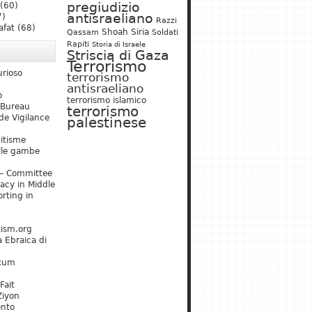
pregiudizio
(60)
antisraeliano
7)
Razzi
afat
(68)
Shoah
Siria
Qassam
Soldati
Rapiti
Storia di Israele
Striscia di Gaza
Terrorismo
urioso
terrorismo
antisraeliano
o
terrorismo islamico
 Bureau
terrorismo
de Vigilance
palestinese
mitisme
lle gambe
– Committee
acy in Middle
rting in
tism.org
 Ebraica di
kum
Fait
Ziyon
ento