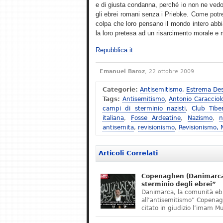
e di giusta condanna, perché io non ne vedo
gli ebrei romani senza i Priebke. Come potreb
colpa che loro pensano il mondo intero abbi
la loro pretesa ad un risarcimento morale e ma
Repubblica.it
Emanuel Baroz
, 22 ottobre 2009
Categorie:
Antisemitismo
,
Estrema Des
Tags:
Antisemitismo
,
Antonio Caracciol
campi di sterminio nazisti
,
Club Tibe
italiana
,
Fosse Ardeatine
,
Nazismo
,
n
antisemita
,
revisionismo
,
Revisionismo,
Articoli Correlati
Copenaghen (Danimarca)
sterminio degli ebrei”
Danimarca, la comunità eb
all’antisemitismo” Copena
citato in giudizio l’imam M