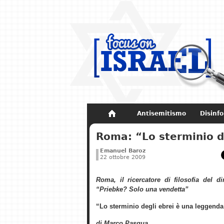
Antisemitismo
Disinf
Non dimenticare
Storia di Israel
Roma: “Lo sterminio d
Emanuel Baroz
22 ottobre 2009
Roma, il ricercatore di filosofia del di
“Priebke? Solo una vendetta”
“Lo sterminio degli ebrei è una leggenda
di Marco Pasqua