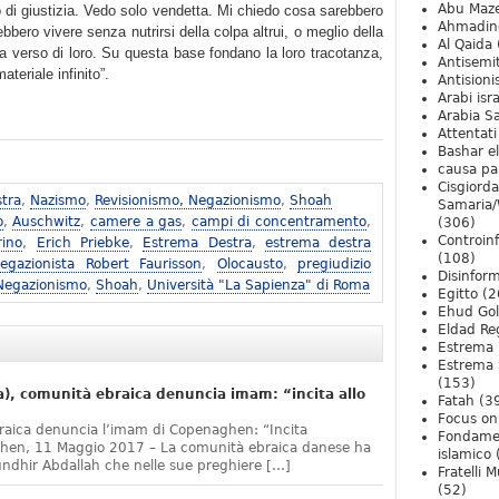
Abu Maz
 di giustizia. Vedo solo vendetta. Mi chiedo cosa sarebbero
Ahmadin
bero vivere senza nutrirsi della colpa altrui, o meglio della
Al Qaida
a verso di loro. Su questa base fondano la loro tracotanza,
Antisemi
teriale infinito”.
Antision
Arabi isra
Arabia S
Attentati
Bashar e
causa pa
Cisgiord
tra
,
Nazismo
,
Revisionismo, Negazionismo
,
Shoah
Samaria/
o
,
Auschwitz
,
camere a gas
,
campi di concentramento
,
(306)
Controin
rino
,
Erich Priebke
,
Estrema Destra
,
estrema destra
(108)
egazionista Robert Faurisson
,
Olocausto
,
pregiudizio
Disinfor
 Negazionismo
,
Shoah
,
Università "La Sapienza" di Roma
Egitto
(2
Ehud Go
Eldad Re
Estrema 
Estrema 
(153)
, comunità ebraica denuncia imam: “incita allo
Fatah
(3
Focus on 
raica denuncia l’imam di Copenaghen: “Incita
Fondame
ghen, 11 Maggio 2017 – La comunità ebraica danese ha
islamico
undhir Abdallah che nelle sue preghiere […]
Fratelli 
(52)