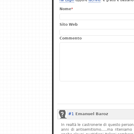
Fai Login
oppure
Iscriviti
: è gratis e bastano
Nome
*
Sito Web
Commento
#1
Emanuel Baroz
In realtà le castronerie di questo pers
anni di antisemitismo…..ma riteniamo 