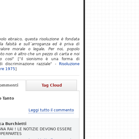
polo ebraico, questa risoluzione è fondata
lla falsità e sull´arroganza ed è priva di
alore morale o legale. Per noi, popolo
to non è altro che un pezzo di carta e noi
o così"
["il sionismo è una forma di
i discriminazione razziale" -
Risoluzione
re 1975
]
Commenti
Tag Cloud
o Tanto
Leggi tutto il commento
ca Burchietti
NA RAI ! LE NOTIZIE DEVONO ESSERE
UPERPARTES