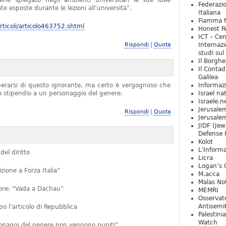
iene spiegato negli ambienti universitari le sue idee
Federazio
e esposte durante le lezioni all’università”.
Italiana
Fiamma N
ticoli/articolo463752.shtml
Honest Re
ICT – Cen
|
Rispondi
Quota
Internazi
studi sul
Il Borghe
Il Contad
Galilea
iberarsi di questo ignorante, ma certo è vergognoso che
Informaz
no stipendio a un personaggio del genere.
Israel na
Israele.n
Jerusale
|
Rispondi
Quota
Jerusale
JIDF (Jew
Defense 
Kolot
L'Informa
del diritto
Licra
Logan’s 
ione a Forza Italia”
M.acca
Malas Not
ttore: “Vada a Dachau”
MEMRI
Osservat
Antisemi
 l’articolo di Repubblica
Palestini
Watch
rsonaggi del genere non vengono puniti”