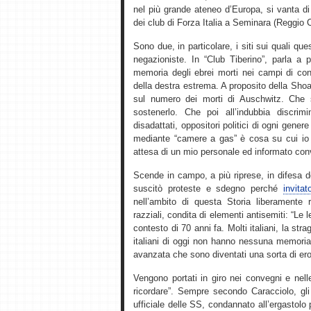
nel più grande ateneo d’Europa, si vanta di
dei club di Forza Italia a Seminara (Reggio 
Sono due, in particolare, i siti sui quali qu
negazioniste. In “Club Tiberino”, parla a p
memoria degli ebrei morti nei campi di con
della destra estrema. A proposito della Sho
sul numero dei morti di Auschwitz. Che 
sostenerlo. Che poi all’indubbia discrim
disadattati, oppositori politici di ogni gener
mediante “camere a gas” è cosa su cui io p
attesa di un mio personale ed informato con
Scende in campo, a più riprese, in difesa 
suscitò proteste e sdegno perché
invita
nell’ambito di questa Storia liberamente r
razziali, condita di elementi antisemiti: “Le 
contesto di 70 anni fa. Molti italiani, la st
italiani di oggi non hanno nessuna memoria di
avanzata che sono diventati una sorta di ero
Vengono portati in giro nei convegni e nel
ricordare”. Sempre secondo Caracciolo, gli 
ufficiale delle SS, condannato all’ergastolo p