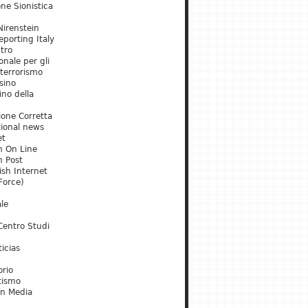
ne Sionistica
irenstein
porting Italy
tro
onale per gli
 terrorismo
sino
ino della
ione Corretta
tional news
et
m On Line
m Post
ish Internet
Force)
le
Centro Studi
icias
orio
tismo
an Media