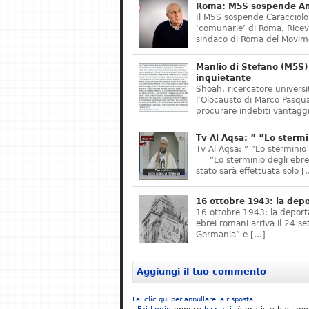
Roma: M5S sospende Ant
Il M5S sospende Caracciolo,
‘comunarie’ di Roma. Riceve
sindaco di Roma del Movime
Manlio di Stefano (M5S) 
inquietante
Shoah, ricercatore universit
l’Olocausto di Marco Pasqua
procurare indebiti vantaggi
Tv Al Aqsa: ” ”Lo stermi
Tv Al Aqsa: ” ”Lo sterminio
”Lo sterminio degli ebrei s
stato sarà effettuata solo [
16 ottobre 1943: la dep
16 ottobre 1943: la deporta
ebrei romani arriva il 24 se
Germania” e […]
Aggiungi il tuo commento
Fai clic qui per annullare la risposta.