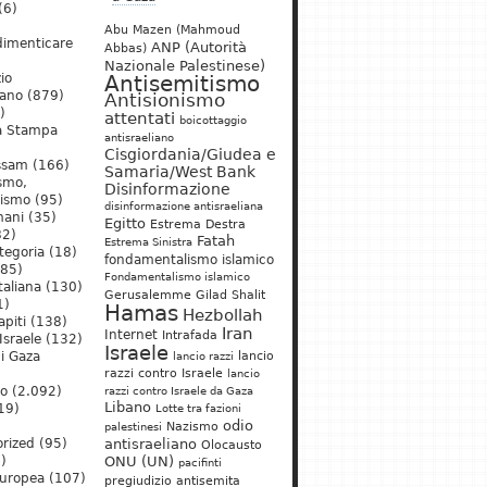
(6)
Abu Mazen (Mahmoud
dimenticare
ANP (Autorità
Abbas)
Nazionale Palestinese)
io
Antisemitismo
iano
(879)
Antisionismo
)
attentati
boicottaggio
a Stampa
antisraeliano
Cisgiordania/Giudea e
ssam
(166)
Samaria/West Bank
ismo,
Disinformazione
nismo
(95)
disinformazione antisraeliana
mani
(35)
Egitto
Estrema Destra
2)
Fatah
Estrema Sinistra
tegoria
(18)
fondamentalismo islamico
85)
Fondamentalismo islamico
taliana
(130)
Gerusalemme
Gilad Shalit
1)
Hamas
Hezbollah
apiti
(138)
Iran
Internet
Intrafada
Israele
(132)
Israele
lancio
di Gaza
lancio razzi
razzi contro Israele
lancio
mo
(2.092)
razzi contro Israele da Gaza
Libano
19)
Lotte tra fazioni
odio
)
Nazismo
palestinesi
rized
(95)
antisraeliano
Olocausto
)
ONU (UN)
pacifinti
uropea
(107)
pregiudizio antisemita