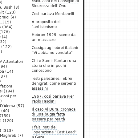
risoluzioni del Consiglio di
9)
Sicurezza dell´Onu
. Bush
(8)
lit
(123)
Così parlava Montanelli
raici
(4)
A proposito dell
1.315)
´antisionismo
h
(364)
(178)
Hebron 1929: scene da
e
(4)
un massacro
32)
(122)
Cossiga agli ebrei italiani:
)
"Vi abbiamo venduto"
Chi è Samir Kuntar: una
/ Attentatori
storia che in pochi
194)
conoscono
ba
(14)
237)
Testi palestinesi: ebrei
)
denigrati come serpenti
 fazioni
assassini
si
(194)
zioni per
1967: così parlava Pier
)
Paolo Pasolini
 D'Alema
(57)
Il caso Al Dura: cronaca
(40)
di una bugia fatta
(159)
passare per realtà
)
(120)
)
I falsi miti dell
)
(313)
´operazione "Cast Lead"
l Maghreb
(7)
a Gaza