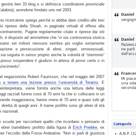
 gestire ben 33 blog e si definisce coordinatore provinciale
Calabria), avendone fondato uno nel 2003.
Daniel
vergogn
esto ricercatore spiega perché si debba dare credito alle tesi
iù riprese della Shoah, in paginate virtuali di offese alla
centramento. Pagine regolarmente citate e riprese dai siti
ah, è disposto ad ammettere che “vi sia controversia storica
Daniel
siano sei milioni nessuno sembra più voglia seriamente
Pazzesc
inazione e persecuzione di ebrei, zingari, omosessuali,
ne parli
dall'acc
e sia seguita in senso proprio anche la volontà di “sterminio”
osso sospendere il giudizio in attesa di prove certe o in
vincimento”.
France
del negazionista Robert Faurisson, che nel maggio del 2007
Mi piac
to a tenere una lezione presso l’università di Teramo.
E
una sola
seconda
einterpretata, viene fornita anche una lettura delle leggi
leggi razziali furono cose di 70 anni fa che si collocano in un
ragrande maggioranza, hanno meno di 70 anni e quasi tutti gli
retta di quegli anni. A trarne profitto sono gli ebrei di età
i nazionali.
le scuole per raccontare quello che ricordano o pensano di
Categorie
ebrei trarrebbero profitto dalla figura di
Erich Priebke
, ex
er l’eccidio delle Fosse Ardeatine: “Non si parli di giustizia
A.N.P.
(3