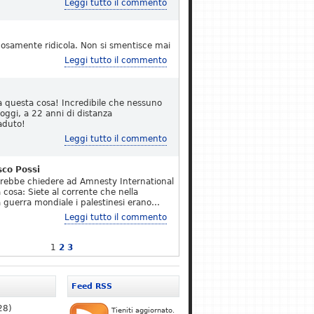
Leggi tutto il commento
osamente ridicola. Non si smentisce mai
Leggi tutto il commento
a questa cosa! Incredibile che nessuno
 oggi, a 22 anni di distanza
aduto!
Leggi tutto il commento
sco Possi
erebbe chiedere ad Amnesty International
 cosa: Siete al corrente che nella
 guerra mondiale i palestinesi erano…
Leggi tutto il commento
1
2
3
Feed RSS
28)
Tieniti aggiornato.