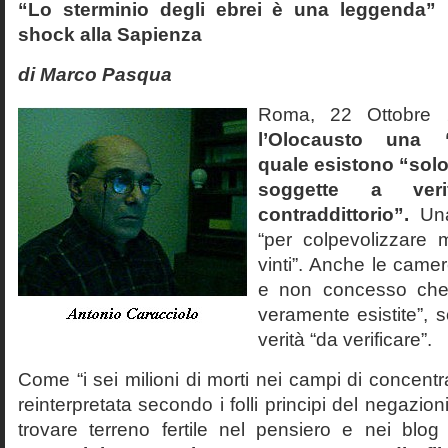
“Lo sterminio degli ebrei è una leggenda” p
shock alla Sapienza
di Marco Pasqua
Roma, 22 Ottobr
l’Olocausto una 
quale esistono “solo 
soggette a veri
contraddittorio”.
Una
“per colpevolizzare 
vinti”. Anche le cam
e non concesso che
veramente esistite”, 
verità “da verificare”.
Come “i sei milioni di morti nei campi di concentr
reinterpretata secondo i folli principi del negazi
trovare terreno fertile nel pensiero e nei blog