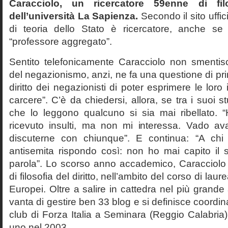
Caracciolo, un ricercatore 59enne di filo
dell’università La Sapienza.
Secondo il sito uffic
di teoria dello Stato è ricercatore, anche se
“professore aggregato”.
Sentito telefonicamente Caracciolo non smentisc
del negazionismo, anzi, ne fa una questione di pri
diritto dei negazionisti di poter esprimere le loro 
carcere”. C’è da chiedersi, allora, se tra i suoi 
che lo leggono qualcuno si sia mai ribellato. 
ricevuto insulti, ma non mi interessa. Vado av
discuterne con chiunque”. E continua: “A ch
antisemita rispondo così: non ho mai capito il s
parola”. Lo scorso anno accademico, Caracciolo
di filosofia del diritto, nell’ambito del corso di laurea
Europei. Oltre a salire in cattedra nel più grande
vanta di gestire ben 33 blog e si definisce coordin
club di Forza Italia a Seminara (Reggio Calabria
uno nel 2003.