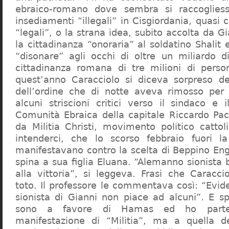
ebraico-romano dove sembra si raccogliess
insediamenti “illegali” in Cisgiordania, quasi c
“legali”, o la strana idea, subito accolta da G
la cittadinanza “onoraria” al soldatino Shali
“disonare” agli occhi di oltre un miliardo d
cittadinanza romana di tre milioni di perso
quest’anno Caracciolo si diceva sorpreso del
dell’ordine che di notte aveva rimosso per
alcuni striscioni critici verso il sindaco e 
Comunità Ebraica della capitale Riccardo Paci
da Militia Christi, movimento politico cattoli
intenderci, che lo scorso febbraio fuori la
manifestavano contro la scelta di Beppino Eng
spina a sua figlia Eluana. “Alemanno sionista
alla vittoria”, si leggeva. Frasi che Caracci
toto. Il professore le commentava così: “Evid
sionista di Gianni non piace ad alcuni”. E s
sono a favore di Hamas ed ho partec
manifestazione di “Militia”, ma a quella 