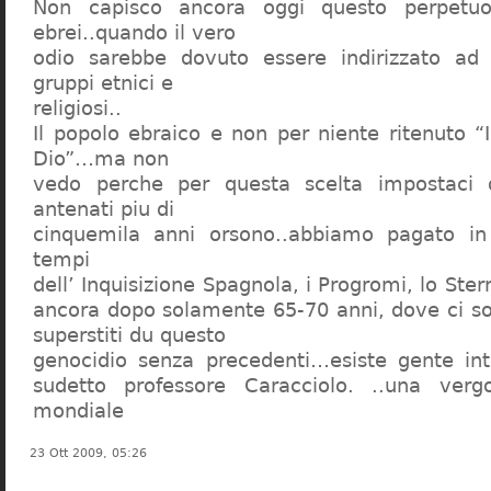
Non capisco ancora oggi questo perpetuo
ebrei..quando il vero
odio sarebbe dovuto essere indirizzato ad
gruppi etnici e
religiosi..
Il popolo ebraico e non per niente ritenuto “
Dio”…ma non
vedo perche per questa scelta impostaci 
antenati piu di
cinquemila anni orsono..abbiamo pagato in
tempi
dell’ Inquisizione Spagnola, i Progromi, lo St
ancora dopo solamente 65-70 anni, dove ci s
superstiti du questo
genocidio senza precedenti…esiste gente int
sudetto professore Caracciolo. ..una verg
mondiale
23 Ott 2009, 05:26