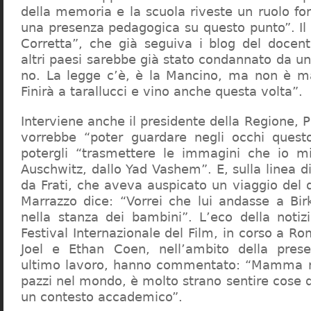
della memoria e la scuola riveste un ruolo f
una presenza pedagogica su questo punto”. Il 
Corretta”, che già seguiva i blog del docen
altri paesi sarebbe già stato condannato da un t
no. La legge c’è, è la Mancino, ma non è ma
Finirà a tarallucci e vino anche questa volta”.
Interviene anche il presidente della Regione, 
vorrebbe “poter guardare negli occhi questo
potergli “trasmettere le immagini che io m
Auschwitz, dallo Yad Vashem”. E, sulla linea 
da Frati, che aveva auspicato un viaggio del
Marrazzo dice: “Vorrei che lui andasse a Bi
nella stanza dei bambini”. L’eco della notiz
Festival Internazionale del Film, in corso a Rom
Joel e Ethan Coen, nell’ambito della prese
ultimo lavoro, hanno commentato: “Mamma m
pazzi nel mondo, è molto strano sentire cose 
un contesto accademico”.