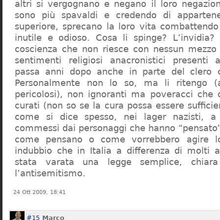
altri si vergognano e negano il loro negazion
sono più spavaldi e credendo di apparten
superiore, sprecano la loro vita combattendo
inutile e odioso. Cosa li spinge? L’invidia? 
coscienza che non riesce con nessun mezzo a
sentimenti religiosi anacronistici presenti
passa anni dopo anche in parte del clero cr
Personalmente non lo so, ma li ritengo (
pericolosi), non ignoranti ma poveracci che
curati (non so se la cura possa essere suffici
come si dice spesso, nei lager nazisti, a 
commessi dai personaggi che hanno “pensato”
come pensano o come vorrebbero agire l
indubbio che in Italia a differenza di molti a
stata varata una legge semplice, chiar
l’antisemitismo.
24 Ott 2009, 18:41
#15
Marco