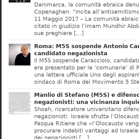
Danimarca, la comunità ebraica denu
Copenaghen: “Incita all’antisemitis
11 Maggio 2017 – La comunità ebrai
citato in giudizio l’imam Mundhir Abd
sue preghiere […]
Roma: M5S sospende Antonio Car
candidato negazionista
Il M5S sospende Caracciolo, candidato
era presentato per le ‘comunarie’ di
una lettera ufficiale Uno degli aspiran
sindaco di Roma del Movimento 5 Ste
Manlio di Stefano (M5S) e difenso
negazionisti: una vicinanza inqui
Shoah, ricercatore universitario difen
negazionisti: Israele sfrutta l’Olocaus
Pasqua Ritiene che «l’Olocausto venga
procurare indebiti vantaggi ad Israele
dei negazionisti […]