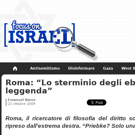
Antisemitismo
Disinformare
Gaza
West 
Roma: “Lo sterminio degli eb
Non dimenticare
Storia di Israele
leggenda”
Emanuel Baroz
22 ottobre 2009
Roma, il ricercatore di filosofia del diritto 
ripreso dall’estrema destra. “Priebke? Solo un