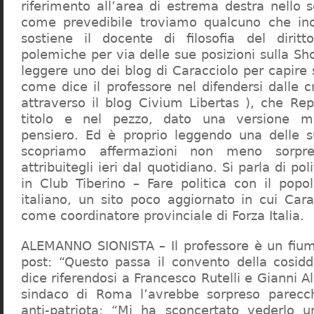
riferimento all’area di estrema destra nello s
come prevedibile troviamo qualcuno che in
sostiene il docente di filosofia del diritt
polemiche per via delle sue posizioni sulla S
leggere uno dei blog di Caracciolo per capire
come dice il professore nel difendersi dalle cr
attraverso il blog Civium Libertas ), che Rep
titolo e nel pezzo, dato una versione mi
pensiero. Ed è proprio leggendo una delle s
scopriamo affermazioni non meno sorpre
attribuitegli ieri dal quotidiano. Si parla di po
in Club Tiberino – Fare politica con il popo
italiano, un sito poco aggiornato in cui Cara
come coordinatore provinciale di Forza Italia.
ALEMANNO SIONISTA – Il professore è un fium
post: “Questo passa il convento della cosid
dice riferendosi a Francesco Rutelli e Gianni 
sindaco di Roma l’avrebbe sorpreso parecch
anti-patriota: “Mi ha sconcertato vederlo u