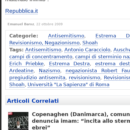
Repubblica.it
Emanuel Baroz
, 22 ottobre 2009
Categorie:
Antisemitismo
,
Estrema De
Revisionismo, Negazionismo
,
Shoah
Tags:
Antisemitismo
,
Antonio Caracciolo
,
Ausch
campi di concentramento
,
campi di sterminio naz
Erich Priebke
,
Estrema Destra
,
estrema dest
Ardeatine
,
Nazismo
,
negazionista Robert Fau
pregiudizio antisemita
,
revisionismo
,
Revisioni
Shoah
,
Università "La Sapienza" di Roma
Articoli Correlati
Copenaghen (Danimarca), comuni
denuncia imam: “incita allo sterm
ebrei”