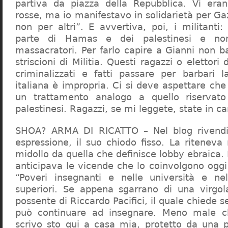
partiva da piazza della Repubblica. Vi era
rosse, ma io manifestavo in solidarietà per Gaz
non per altri”. E avvertiva, poi, i militanti
parte di Hamas e dei palestinesi e non 
massacratori. Per farlo capire a Gianni non b
striscioni di Militia. Questi ragazzi o elettori
criminalizzati e fatti passare per barbari l
italiana è impropria. Ci si deve aspettare che 
un trattamento analogo a quello riserva
palestinesi. Ragazzi, se mi leggete, state in 
SHOA? ARMA DI RICATTO – Nel blog rivendic
espressione, il suo chiodo fisso. La riteneva
midollo da quella che definisce lobby ebraica.
anticipava le vicende che lo coinvolgono oggi
“Poveri insegnanti e nelle università e ne
superiori. Se appena sgarrano di una virgol
possente di Riccardo Pacifici, il quale chiede s
può continuare ad insegnare. Meno male c
scrivo sto qui a casa mia, protetto da una 