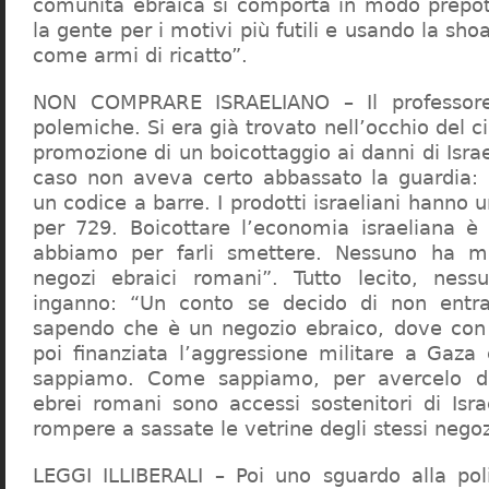
comunità ebraica si comporta in modo prepo
la gente per i motivi più futili e usando la sho
come armi di ricatto”.
NON COMPRARE ISRAELIANO – Il professor
polemiche. Si era già trovato nell’occhio del ci
promozione di un boicottaggio ai danni di Isra
caso non aveva certo abbassato la guardia: 
un codice a barre. I prodotti israeliani hanno u
per 729. Boicottare l’economia israeliana è
abbiamo per farli smettere. Nessuno ha m
negozi ebraici romani”. Tutto lecito, ness
inganno: “Un conto se decido di non entr
sapendo che è un negozio ebraico, dove con 
poi finanziata l’aggressione militare a Gaza
sappiamo. Come sappiamo, per avercelo de
ebrei romani sono accessi sostenitori di Isra
rompere a sassate le vetrine degli stessi negoz
LEGGI ILLIBERALI – Poi uno sguardo alla poli