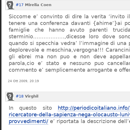
#17
Mirella Coen
Siccome e’ convinto di dire la verita ‘invito i
tenere una conferenza davanti {ahime’}ai poc
famiglie che hanno avuto parenti trucid
sterminio………………,dicesse loro dove sono f
quando si specchia vedra’ l’immagine di una 
deplorevole e meschina,vergogna!!! Carancin
gli ebrei ma non puo e non deve appellarsi
parola,cio e’ stato e nessuno puo cancellar
commento e’ semplicemente arrogante e offe
24 Ott 2009, 20:19
#18
Virghil
In questo sito
http://periodicoitaliano.inf
ricercatore-della-sapienza-nega-olocausto-lun
provvedimenti/
e’ riportata la descrizione dell’