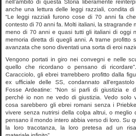
nell’ambito di questa Storia liberamente reinterpr
anche una lettura delle leggi razziali, condita di
“Le leggi razziali furono cose di 70 anni fa che
contesto di 70 anni fa. Molti italiani, la stragran
meno di 70 anni e quasi tutti gli italiani di og
memoria diretta di quegli anni. A trarne profitto 
avanzata che sono diventati una sorta di eroi nazio
Vengono portati in giro nei convegni e nelle sc
quello che ricordano o pensano di ricordare
Caracciolo, gli ebrei trarrebbero profitto dalla fig
ex ufficiale delle SS, condannato all’ergastolo 
Fosse Ardeatine: “Non si parli di giustizia e 
perché io non ne vedo di giustizia. Vedo solo 
cosa sarebbero gli ebrei romani senza i Prieb
vivere senza nutrirsi della colpa altrui, o meglio
pensano il mondo intero abbia verso di loro. Su 
la loro tracotanza, la loro pretesa ad un ris
materiale infinito”.