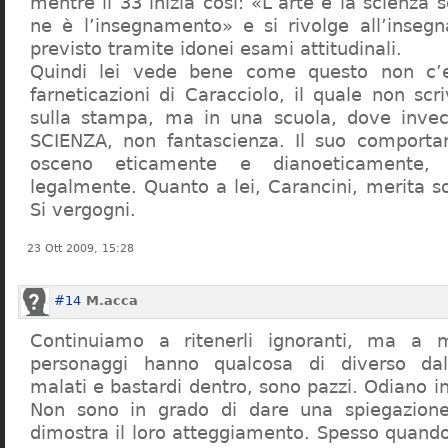
mentre il 33 inizia così: «L’arte e la scienza s
ne è l’insegnamento» e si rivolge all’inseg
previsto tramite idonei esami attitudinali.
Quindi lei vede bene come questo non c’e
farneticazioni di Caracciolo, il quale non scr
sulla stampa, ma in una scuola, dove inve
SCIENZA, non fantascienza. Il suo comport
osceno eticamente e dianoeticamente, 
legalmente. Quanto a lei, Carancini, merita so
Si vergogni.
23 Ott 2009, 15:28
#14
M.acca
Continuiamo a ritenerli ignoranti, ma a 
personaggi hanno qualcosa di diverso dal
malati e bastardi dentro, sono pazzi. Odiano i
Non sono in grado di dare una spiegazione
dimostra il loro atteggiamento. Spesso quando