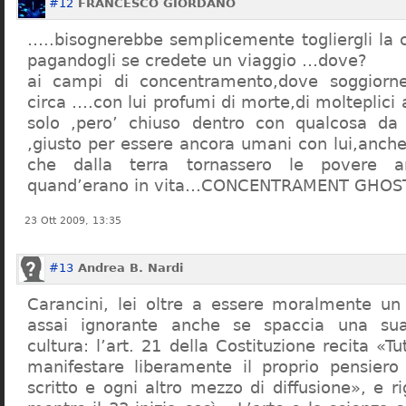
#12
FRANCESCO GIORDANO
…..bisognerebbe semplicemente togliergli la c
pagandogli se credete un viaggio …dove?
ai campi di concentramento,dove soggiorn
circa ….con lui profumi di morte,di molteplici 
solo ,pero’ chiuso dentro con qualcosa d
,giusto per essere ancora umani con lui,anch
che dalla terra tornassero le povere a
quand’erano in vita…CONCENTRAMENT GHOST
23 Ott 2009, 13:35
#13
Andrea B. Nardi
Carancini, lei oltre a essere moralmente un
assai ignorante anche se spaccia una su
cultura: l’art. 21 della Costituzione recita «Tu
manifestare liberamente il proprio pensiero
scritto e ogni altro mezzo di diffusione», e 