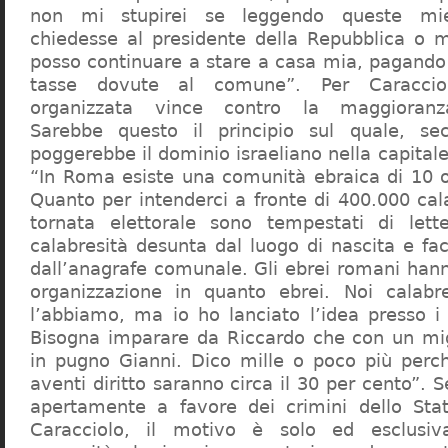
non mi stupirei se leggendo queste mie
chiedesse al presidente della Repubblica o 
posso continuare a stare a casa mia, pagando 
tasse dovute al comune”. Per Caraccio
organizzata vince contro la maggioranza
Sarebbe questo il principio sul quale, se
poggerebbe il dominio israeliano nella capita
“In Roma esiste una comunità ebraica di 10 
Quanto per intenderci a fronte di 400.000 cal
tornata elettorale sono tempestati di lette
calabresità desunta dal luogo di nascita e fa
dall’anagrafe comunale. Gli ebrei romani hann
organizzazione in quanto ebrei. Noi calabr
l’abbiamo, ma io ho lanciato l’idea presso 
Bisogna imparare da Riccardo che con un migl
in pugno Gianni. Dico mille o poco più perch
aventi diritto saranno circa il 30 per cento”. S
apertamente a favore dei crimini dello Stat
Caracciolo, il motivo è solo ed esclusi