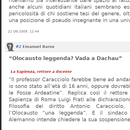
riteniamo sia interessante dare spazio al fa
anche alcuni quotidiani italiani sembrano ess
pericolosità di chi sostiene tesi del genere, o
una posizione di pseudo insegnante in una uni
22 Ott 2009, 12:44
#2
Emanuel Baroz
“Olocausto leggenda? Vada a Dachau”
La Sapienza, rettore a docente
“Il professor Caracciolo farebbe bene ad and
io sono stato all’età di 16 anni, oppure dovre
le Fosse Ardeatine”. Replica così il rettore 
Sapienza di Roma Luigi Frati alle dichiarazioni
Filosofia del diritto Antonio Caracciolo
l’Olocausto “una leggenda”. E il sindac
Alemanno intende chiedere la sua sospensione