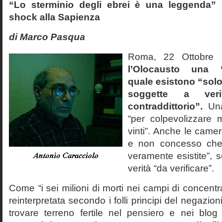
“Lo sterminio degli ebrei è una leggenda” p
shock alla Sapienza
di Marco Pasqua
Roma, 22 Ottobr
l’Olocausto una 
quale esistono “solo 
soggette a veri
contraddittorio”.
Una
“per colpevolizzare 
vinti”. Anche le cam
e non concesso che
veramente esistite”, 
verità “da verificare”.
Come “i sei milioni di morti nei campi di concentr
reinterpretata secondo i folli principi del negazi
trovare terreno fertile nel pensiero e nei blog