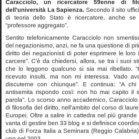
Caracciolo, un ricercatore 59enne di filo
dell’università La Sapienza.
Secondo il sito uffic
di teoria dello Stato è ricercatore, anche se
“professore aggregato”.
Sentito telefonicamente Caracciolo non smentisc
del negazionismo, anzi, ne fa una questione di pri
diritto dei negazionisti di poter esprimere le loro 
carcere”. C’è da chiedersi, allora, se tra i suoi 
che lo leggono qualcuno si sia mai ribellato. 
ricevuto insulti, ma non mi interessa. Vado av
discuterne con chiunque”. E continua: “A ch
antisemita rispondo così: non ho mai capito il s
parola”. Lo scorso anno accademico, Caracciolo
di filosofia del diritto, nell’ambito del corso di laurea
Europei. Oltre a salire in cattedra nel più grande
vanta di gestire ben 33 blog e si definisce coordin
club di Forza Italia a Seminara (Reggio Calabria
uno nel 2003.