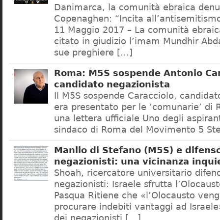
Danimarca, la comunità ebraica denu
Copenaghen: “Incita all’antisemitis
11 Maggio 2017 – La comunità ebrai
citato in giudizio l’imam Mundhir Abd
sue preghiere […]
Roma: M5S sospende Antonio Car
candidato negazionista
Il M5S sospende Caracciolo, candidato
era presentato per le ‘comunarie’ di
una lettera ufficiale Uno degli aspiran
sindaco di Roma del Movimento 5 Ste
Manlio di Stefano (M5S) e difenso
negazionisti: una vicinanza inqui
Shoah, ricercatore universitario difen
negazionisti: Israele sfrutta l’Olocaus
Pasqua Ritiene che «l’Olocausto venga
procurare indebiti vantaggi ad Israele
dei negazionisti […]