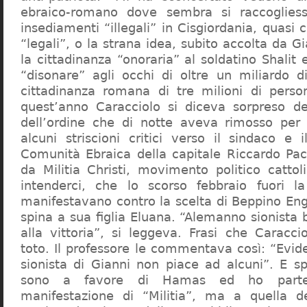
ebraico-romano dove sembra si raccogliess
insediamenti “illegali” in Cisgiordania, quasi c
“legali”, o la strana idea, subito accolta da G
la cittadinanza “onoraria” al soldatino Shali
“disonare” agli occhi di oltre un miliardo d
cittadinanza romana di tre milioni di perso
quest’anno Caracciolo si diceva sorpreso del
dell’ordine che di notte aveva rimosso per
alcuni striscioni critici verso il sindaco e 
Comunità Ebraica della capitale Riccardo Paci
da Militia Christi, movimento politico cattoli
intenderci, che lo scorso febbraio fuori la
manifestavano contro la scelta di Beppino Eng
spina a sua figlia Eluana. “Alemanno sionista
alla vittoria”, si leggeva. Frasi che Caracci
toto. Il professore le commentava così: “Evid
sionista di Gianni non piace ad alcuni”. E s
sono a favore di Hamas ed ho partec
manifestazione di “Militia”, ma a quella 