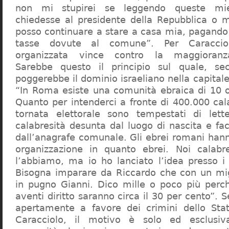
non mi stupirei se leggendo queste mie
chiedesse al presidente della Repubblica o 
posso continuare a stare a casa mia, pagando 
tasse dovute al comune”. Per Caraccio
organizzata vince contro la maggioranza
Sarebbe questo il principio sul quale, se
poggerebbe il dominio israeliano nella capita
“In Roma esiste una comunità ebraica di 10 
Quanto per intenderci a fronte di 400.000 cal
tornata elettorale sono tempestati di lette
calabresità desunta dal luogo di nascita e fa
dall’anagrafe comunale. Gli ebrei romani hann
organizzazione in quanto ebrei. Noi calabr
l’abbiamo, ma io ho lanciato l’idea presso 
Bisogna imparare da Riccardo che con un migl
in pugno Gianni. Dico mille o poco più perch
aventi diritto saranno circa il 30 per cento”. S
apertamente a favore dei crimini dello Stat
Caracciolo, il motivo è solo ed esclusi