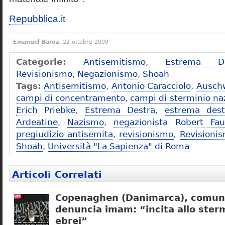
Repubblica.it
Emanuel Baroz
, 22 ottobre 2009
Categorie:
Antisemitismo
,
Estrema De
Revisionismo, Negazionismo
,
Shoah
Tags:
Antisemitismo
,
Antonio Caracciolo
,
Ausch
campi di concentramento
,
campi di sterminio naz
Erich Priebke
,
Estrema Destra
,
estrema dest
Ardeatine
,
Nazismo
,
negazionista Robert Fau
pregiudizio antisemita
,
revisionismo
,
Revisioni
Shoah
,
Università "La Sapienza" di Roma
Articoli Correlati
Copenaghen (Danimarca), comuni
denuncia imam: “incita allo sterm
ebrei”