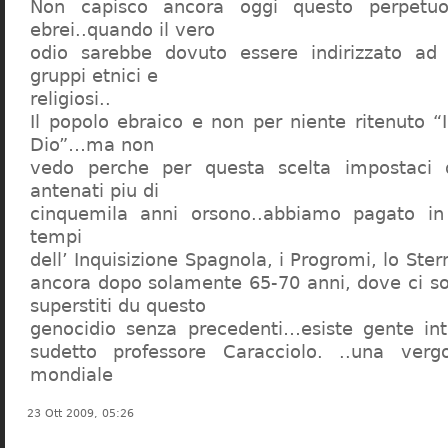
Non capisco ancora oggi questo perpetuo
ebrei..quando il vero
odio sarebbe dovuto essere indirizzato ad
gruppi etnici e
religiosi..
Il popolo ebraico e non per niente ritenuto “
Dio”…ma non
vedo perche per questa scelta impostaci 
antenati piu di
cinquemila anni orsono..abbiamo pagato in
tempi
dell’ Inquisizione Spagnola, i Progromi, lo St
ancora dopo solamente 65-70 anni, dove ci s
superstiti du questo
genocidio senza precedenti…esiste gente int
sudetto professore Caracciolo. ..una verg
mondiale
23 Ott 2009, 05:26