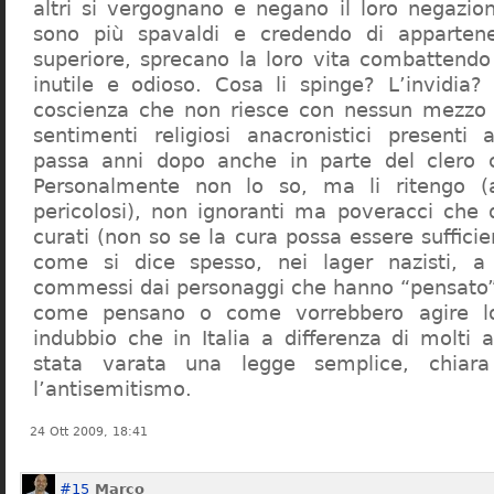
altri si vergognano e negano il loro negazion
sono più spavaldi e credendo di apparten
superiore, sprecano la loro vita combattendo
inutile e odioso. Cosa li spinge? L’invidia? 
coscienza che non riesce con nessun mezzo a
sentimenti religiosi anacronistici presenti
passa anni dopo anche in parte del clero cr
Personalmente non lo so, ma li ritengo (
pericolosi), non ignoranti ma poveracci che
curati (non so se la cura possa essere suffici
come si dice spesso, nei lager nazisti, a 
commessi dai personaggi che hanno “pensato”
come pensano o come vorrebbero agire l
indubbio che in Italia a differenza di molti a
stata varata una legge semplice, chiar
l’antisemitismo.
24 Ott 2009, 18:41
#15
Marco