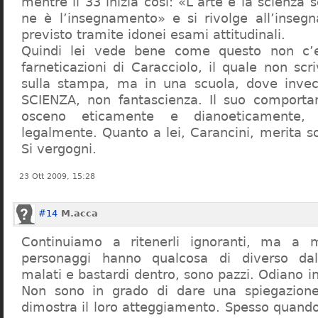
mentre il 33 inizia così: «L’arte e la scienza s
ne è l’insegnamento» e si rivolge all’inseg
previsto tramite idonei esami attitudinali.
Quindi lei vede bene come questo non c’e
farneticazioni di Caracciolo, il quale non scr
sulla stampa, ma in una scuola, dove inve
SCIENZA, non fantascienza. Il suo comport
osceno eticamente e dianoeticamente, 
legalmente. Quanto a lei, Carancini, merita so
Si vergogni.
23 Ott 2009, 15:28
#14
M.acca
Continuiamo a ritenerli ignoranti, ma a 
personaggi hanno qualcosa di diverso dal
malati e bastardi dentro, sono pazzi. Odiano i
Non sono in grado di dare una spiegazione
dimostra il loro atteggiamento. Spesso quando