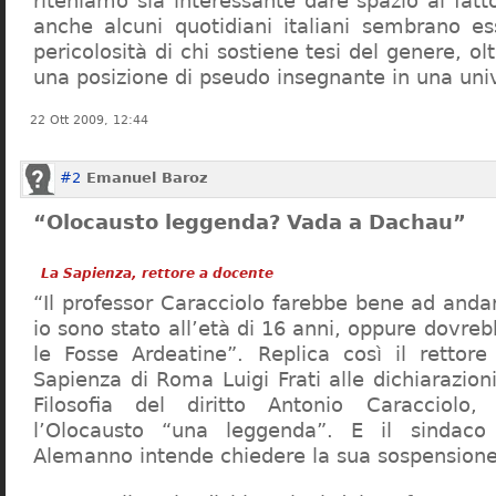
riteniamo sia interessante dare spazio al fa
anche alcuni quotidiani italiani sembrano ess
pericolosità di chi sostiene tesi del genere, o
una posizione di pseudo insegnante in una uni
22 Ott 2009, 12:44
#2
Emanuel Baroz
“Olocausto leggenda? Vada a Dachau”
La Sapienza, rettore a docente
“Il professor Caracciolo farebbe bene ad and
io sono stato all’età di 16 anni, oppure dovre
le Fosse Ardeatine”. Replica così il rettore 
Sapienza di Roma Luigi Frati alle dichiarazioni
Filosofia del diritto Antonio Caracciolo
l’Olocausto “una leggenda”. E il sindac
Alemanno intende chiedere la sua sospensione