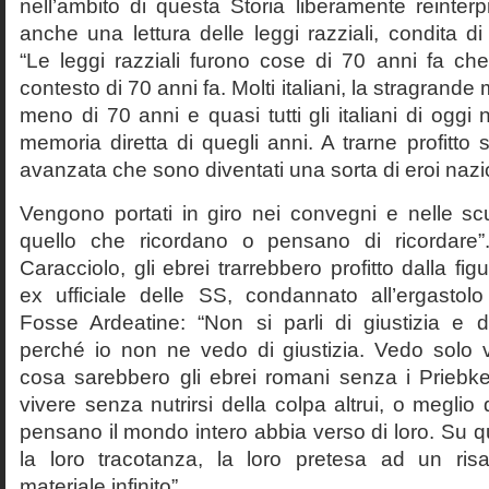
nell’ambito di questa Storia liberamente reinterpr
anche una lettura delle leggi razziali, condita di
“Le leggi razziali furono cose di 70 anni fa che
contesto di 70 anni fa. Molti italiani, la stragran
meno di 70 anni e quasi tutti gli italiani di og
memoria diretta di quegli anni. A trarne profitto 
avanzata che sono diventati una sorta di eroi nazio
Vengono portati in giro nei convegni e nelle sc
quello che ricordano o pensano di ricordare
Caracciolo, gli ebrei trarrebbero profitto dalla fig
ex ufficiale delle SS, condannato all’ergastolo 
Fosse Ardeatine: “Non si parli di giustizia e 
perché io non ne vedo di giustizia. Vedo solo 
cosa sarebbero gli ebrei romani senza i Prieb
vivere senza nutrirsi della colpa altrui, o meglio
pensano il mondo intero abbia verso di loro. Su 
la loro tracotanza, la loro pretesa ad un ris
materiale infinito”.