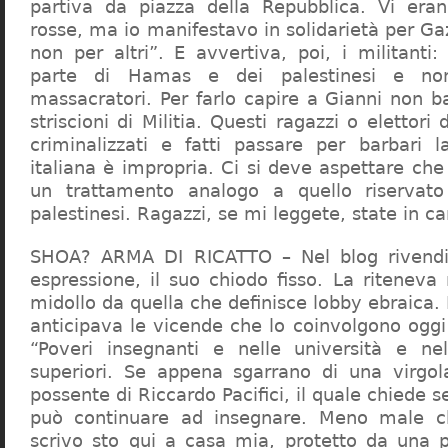
partiva da piazza della Repubblica. Vi era
rosse, ma io manifestavo in solidarietà per Gaz
non per altri”. E avvertiva, poi, i militanti
parte di Hamas e dei palestinesi e non 
massacratori. Per farlo capire a Gianni non b
striscioni di Militia. Questi ragazzi o elettori
criminalizzati e fatti passare per barbari l
italiana è impropria. Ci si deve aspettare che 
un trattamento analogo a quello riserva
palestinesi. Ragazzi, se mi leggete, state in 
SHOA? ARMA DI RICATTO – Nel blog rivendic
espressione, il suo chiodo fisso. La riteneva
midollo da quella che definisce lobby ebraica.
anticipava le vicende che lo coinvolgono oggi
“Poveri insegnanti e nelle università e ne
superiori. Se appena sgarrano di una virgol
possente di Riccardo Pacifici, il quale chiede s
può continuare ad insegnare. Meno male c
scrivo sto qui a casa mia, protetto da una 