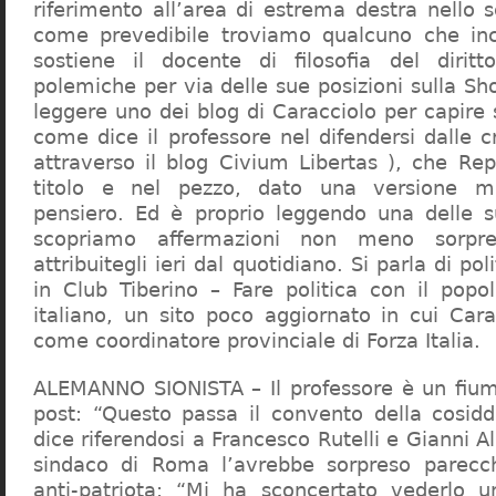
riferimento all’area di estrema destra nello s
come prevedibile troviamo qualcuno che in
sostiene il docente di filosofia del diritt
polemiche per via delle sue posizioni sulla S
leggere uno dei blog di Caracciolo per capire
come dice il professore nel difendersi dalle cr
attraverso il blog Civium Libertas ), che Rep
titolo e nel pezzo, dato una versione mi
pensiero. Ed è proprio leggendo una delle s
scopriamo affermazioni non meno sorpre
attribuitegli ieri dal quotidiano. Si parla di po
in Club Tiberino – Fare politica con il popo
italiano, un sito poco aggiornato in cui Cara
come coordinatore provinciale di Forza Italia.
ALEMANNO SIONISTA – Il professore è un fium
post: “Questo passa il convento della cosid
dice riferendosi a Francesco Rutelli e Gianni 
sindaco di Roma l’avrebbe sorpreso parecch
anti-patriota: “Mi ha sconcertato vederlo u