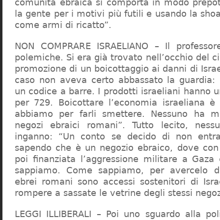
comunità ebraica si comporta in modo prepo
la gente per i motivi più futili e usando la sho
come armi di ricatto”.
NON COMPRARE ISRAELIANO – Il professor
polemiche. Si era già trovato nell’occhio del ci
promozione di un boicottaggio ai danni di Isra
caso non aveva certo abbassato la guardia: 
un codice a barre. I prodotti israeliani hanno u
per 729. Boicottare l’economia israeliana è
abbiamo per farli smettere. Nessuno ha m
negozi ebraici romani”. Tutto lecito, ness
inganno: “Un conto se decido di non entr
sapendo che è un negozio ebraico, dove con 
poi finanziata l’aggressione militare a Gaza
sappiamo. Come sappiamo, per avercelo de
ebrei romani sono accessi sostenitori di Isra
rompere a sassate le vetrine degli stessi negoz
LEGGI ILLIBERALI – Poi uno sguardo alla poli