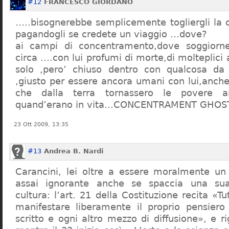
#12
FRANCESCO GIORDANO
…..bisognerebbe semplicemente togliergli la c
pagandogli se credete un viaggio …dove?
ai campi di concentramento,dove soggiorn
circa ….con lui profumi di morte,di molteplici 
solo ,pero’ chiuso dentro con qualcosa d
,giusto per essere ancora umani con lui,anch
che dalla terra tornassero le povere a
quand’erano in vita…CONCENTRAMENT GHOST
23 Ott 2009, 13:35
#13
Andrea B. Nardi
Carancini, lei oltre a essere moralmente un
assai ignorante anche se spaccia una su
cultura: l’art. 21 della Costituzione recita «Tu
manifestare liberamente il proprio pensiero
scritto e ogni altro mezzo di diffusione», e 