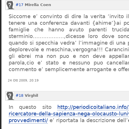
#17
Mirella Coen
Siccome e’ convinto di dire la verita ‘invito i
tenere una conferenza davanti {ahime’}ai poc
famiglie che hanno avuto parenti trucid
sterminio………………,dicesse loro dove sono f
quando si specchia vedra’ l’immagine di una 
deplorevole e meschina,vergogna!!! Carancin
gli ebrei ma non puo e non deve appellarsi
parola,cio e’ stato e nessuno puo cancellar
commento e’ semplicemente arrogante e offe
24 Ott 2009, 20:19
#18
Virghil
In questo sito
http://periodicoitaliano.inf
ricercatore-della-sapienza-nega-olocausto-lun
provvedimenti/
e’ riportata la descrizione dell’