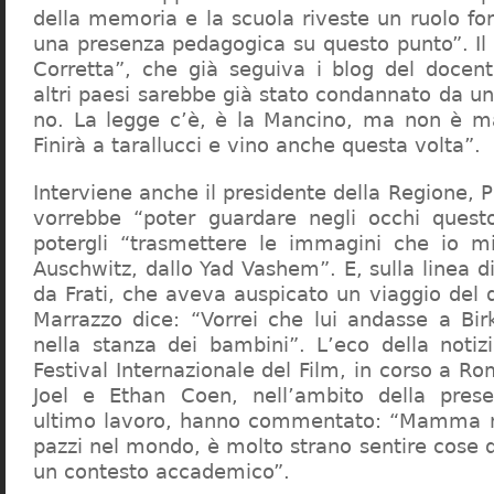
della memoria e la scuola riveste un ruolo f
una presenza pedagogica su questo punto”. Il 
Corretta”, che già seguiva i blog del docen
altri paesi sarebbe già stato condannato da un t
no. La legge c’è, è la Mancino, ma non è ma
Finirà a tarallucci e vino anche questa volta”.
Interviene anche il presidente della Regione, 
vorrebbe “poter guardare negli occhi questo
potergli “trasmettere le immagini che io m
Auschwitz, dallo Yad Vashem”. E, sulla linea 
da Frati, che aveva auspicato un viaggio del
Marrazzo dice: “Vorrei che lui andasse a Bi
nella stanza dei bambini”. L’eco della notiz
Festival Internazionale del Film, in corso a Rom
Joel e Ethan Coen, nell’ambito della prese
ultimo lavoro, hanno commentato: “Mamma m
pazzi nel mondo, è molto strano sentire cose 
un contesto accademico”.