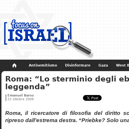
Antisemitismo
Disinformare
Gaza
West 
Roma: “Lo sterminio degli eb
Non dimenticare
Storia di Israele
leggenda”
Emanuel Baroz
22 ottobre 2009
Roma, il ricercatore di filosofia del diritto 
ripreso dall’estrema destra. “Priebke? Solo un