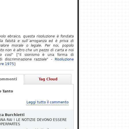
polo ebraico, questa risoluzione è fondata
lla falsità e sull´arroganza ed è priva di
alore morale o legale. Per noi, popolo
to non è altro che un pezzo di carta e noi
o così"
["il sionismo è una forma di
i discriminazione razziale" -
Risoluzione
re 1975
]
Commenti
Tag Cloud
o Tanto
Leggi tutto il commento
ca Burchietti
NA RAI ! LE NOTIZIE DEVONO ESSERE
UPERPARTES