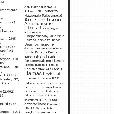
(6)
Abu Mazen (Mahmoud
dimenticare
ANP (Autorità
Abbas)
Nazionale Palestinese)
io
Antisemitismo
iano
(879)
Antisionismo
)
attentati
boicottaggio
a Stampa
antisraeliano
Cisgiordania/Giudea e
ssam
(166)
Samaria/West Bank
ismo,
Disinformazione
nismo
(95)
disinformazione antisraeliana
mani
(35)
Egitto
Estrema Destra
2)
Fatah
Estrema Sinistra
tegoria
(18)
fondamentalismo islamico
85)
Fondamentalismo islamico
taliana
(130)
Gerusalemme
Gilad Shalit
1)
Hamas
Hezbollah
apiti
(138)
Iran
Internet
Intrafada
Israele
(132)
Israele
lancio
di Gaza
lancio razzi
razzi contro Israele
lancio
mo
(2.092)
razzi contro Israele da Gaza
Libano
19)
Lotte tra fazioni
odio
)
Nazismo
palestinesi
rized
(95)
antisraeliano
Olocausto
)
ONU (UN)
pacifinti
uropea
(107)
pregiudizio antisemita