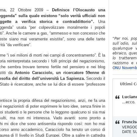
oma, 22 Ottobre 2009 –
Definisce l’Olocausto una
eggenda” sulla quale esistono “solo verità ufficiali non
ggette a verifica storica e contraddittorio”.
Una
eggenda” usata “per colpevolizzare moralmente i popoli
nti”. Anche le camere a gas, “ammesso e non concesso che
"Per noi, po
este siano mai veramente esistite”, sono una delle tante
sull´odio, su
ità “da verificare”.
qualunque v
ebraico, ques
me “i sei milioni di morti nei campi di concentramento”. È la
lo tratterem
oria reinterpretata secondo i folli principi del negazionismo,
razzismo e d
che sembra trovare terreno fertile nel pensiero e nei blog
ONU Novemb
stiti da
Antonio Caracciolo, un ricercatore 59enne di
losofia del diritto dell’università La Sapienza.
Secondo il
o Stato è ricercatore, anche se lui dice di essere “professore
Ultimi 
Lucian
ntisce la propria difesa del negazionismo, anzi, ne fa una
...ecco.
ei negazionisti di poter esprimere le loro idee, senza finire in
suoi studenti o le persone che lo leggono qualcuno si sia mai
insulti, ma non mi interessa. Vado avanti: sono pronto a
Frsncis
chi mi dice che sono antisemita rispondo così: non ho mai
VERGOG
o scorso anno accademico, Caracciolo ha tenuto un corso di
DATE S
laurea di II livello in Studi Europei. Oltre a salire in cattedra