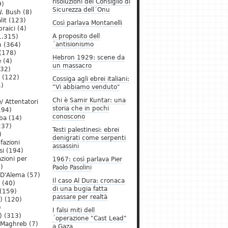
risoluzioni del Consiglio di
9)
Sicurezza dell´Onu
. Bush
(8)
lit
(123)
Così parlava Montanelli
raici
(4)
A proposito dell
1.315)
´antisionismo
h
(364)
(178)
Hebron 1929: scene da
e
(4)
un massacro
32)
(122)
Cossiga agli ebrei italiani:
)
"Vi abbiamo venduto"
Chi è Samir Kuntar: una
/ Attentatori
storia che in pochi
194)
conoscono
ba
(14)
237)
Testi palestinesi: ebrei
)
denigrati come serpenti
 fazioni
assassini
si
(194)
zioni per
1967: così parlava Pier
)
Paolo Pasolini
 D'Alema
(57)
Il caso Al Dura: cronaca
(40)
di una bugia fatta
(159)
passare per realtà
)
(120)
)
I falsi miti dell
)
(313)
´operazione "Cast Lead"
l Maghreb
(7)
a Gaza