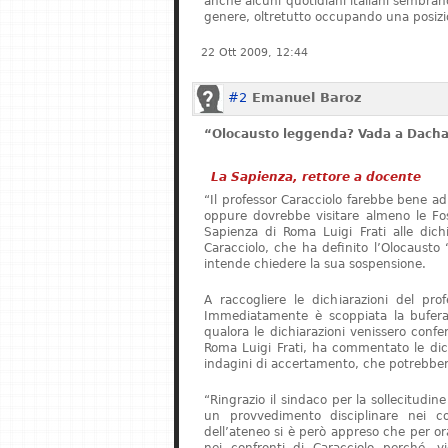
anche alcuni quotidiani italiani sembrano 
genere, oltretutto occupando una posizi
22 Ott 2009, 12:44
#2
Emanuel Baroz
“Olocausto leggenda? Vada a Dach
La Sapienza, rettore a docente
“Il professor Caracciolo farebbe bene ad
oppure dovrebbe visitare almeno le Foss
Sapienza di Roma Luigi Frati alle dichia
Caracciolo, che ha definito l’Olocaust
intende chiedere la sua sospensione.
A raccogliere le dichiarazioni del pro
Immediatamente è scoppiata la bufera.
qualora le dichiarazioni venissero confer
Roma Luigi Frati, ha commentato le dich
indagini di accertamento, che potrebbero
“Ringrazio il sindaco per la sollecitudin
un provvedimento disciplinare nei co
dell’ateneo si è però appreso che per o