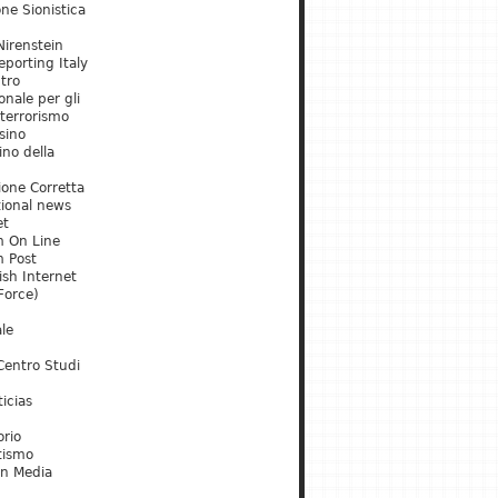
ne Sionistica
irenstein
porting Italy
tro
onale per gli
 terrorismo
sino
ino della
ione Corretta
tional news
et
m On Line
m Post
ish Internet
Force)
le
Centro Studi
icias
orio
tismo
an Media