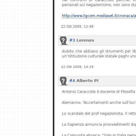
nei confronti di Caracciolo perché, v
personali sul negazionismo, non sono stat
http://www.tgcom.mediaset.it/cronaca/ar
22 Ott 2009, 12:48
#3
Lorenzo
dubito che abbiano gli strumenti per l
un’istituzione culturale statale paghi u
22 Ott 2009, 14:29
#4
Alberto Pi
Antonio Caracciolo è docente di Filosofia 
Alemanno: “Accertamenti anche sull’iscriz
Lo scandalo del prof negazionista. Il re
La Sapienza annuncia provvedimenti dopo
La Comunità ebraica: “Solo in Italia pe