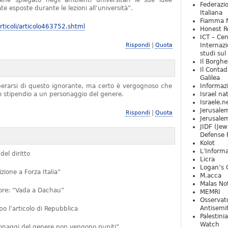
iene spiegato negli ambienti universitari le sue idee
Federazio
e esposte durante le lezioni all’università”.
Italiana
Fiamma N
ticoli/articolo463752.shtml
Honest Re
ICT – Cen
|
Rispondi
Quota
Internazi
studi sul
Il Borghe
Il Contad
Galilea
iberarsi di questo ignorante, ma certo è vergognoso che
Informaz
no stipendio a un personaggio del genere.
Israel na
Israele.n
Jerusale
|
Rispondi
Quota
Jerusale
JIDF (Jew
Defense 
Kolot
L'Informa
del diritto
Licra
Logan’s 
ione a Forza Italia”
M.acca
Malas Not
ttore: “Vada a Dachau”
MEMRI
Osservat
Antisemi
 l’articolo di Repubblica
Palestini
Watch
rsonaggi del genere non vengono puniti”