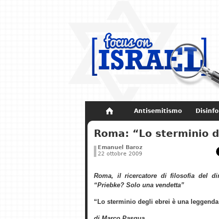
Antisemitismo
Disinf
Non dimenticare
Storia di Israel
Roma: “Lo sterminio d
Emanuel Baroz
22 ottobre 2009
Roma, il ricercatore di filosofia del di
“Priebke? Solo una vendetta”
“Lo sterminio degli ebrei è una leggenda
di Marco Pasqua