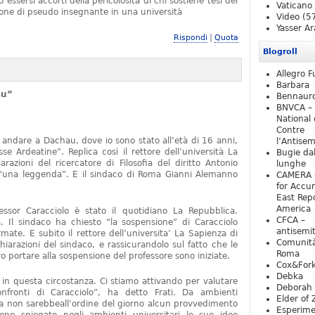
essersi accorti della pericolosità di chi sostiene tesi del
Vaticano
one di pseudo insegnante in una università
Video
(5
Yasser Ar
|
Rispondi
Quota
Blogroll
Allegro F
Barbara
au”
Bennaur
BNVCA –
National 
Contre
 andare a Dachau, dove io sono stato all’età di 16 anni,
l’Antise
e Ardeatine”. Replica così il rettore dell’università La
Bugie da
razioni del ricercatore di Filosofia del diritto Antonio
lunghe
o “una leggenda”. E il sindaco di Roma Gianni Alemanno
CAMERA 
for Accur
East Repo
America
fessor Caracciolo è stato il quotidiano La Repubblica.
CFCA –
 Il sindaco ha chiesto “la sospensione” di Caracciolo
antisemi
mate. E subito il rettore dell’universita’ La Sapienza di
Comunità
iarazioni del sindaco, e rassicurandolo sul fatto che le
Roma
 portare alla sospensione del professore sono iniziate.
Cox&For
Debka
e in questa circostanza. Ci stiamo attivando per valutare
Deborah 
nfronti di Caracciolo”, ha detto Frati. Da ambienti
Elder of 
ra non sarebbeall’ordine del giorno alcun provvedimento
Esperim