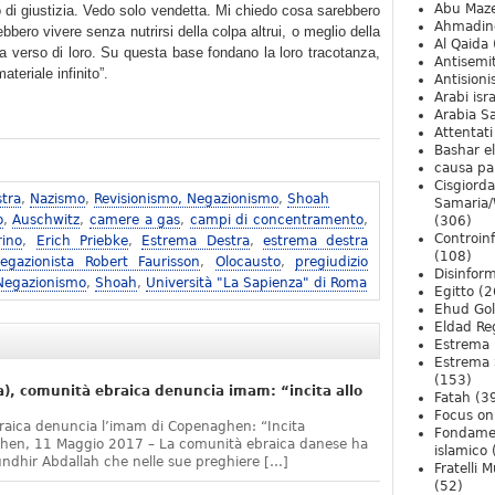
Abu Maz
 di giustizia. Vedo solo vendetta. Mi chiedo cosa sarebbero
Ahmadin
bero vivere senza nutrirsi della colpa altrui, o meglio della
Al Qaida
a verso di loro. Su questa base fondano la loro tracotanza,
Antisemi
teriale infinito”.
Antision
Arabi isra
Arabia S
Attentati
Bashar e
causa pa
Cisgiord
tra
,
Nazismo
,
Revisionismo, Negazionismo
,
Shoah
Samaria/
o
,
Auschwitz
,
camere a gas
,
campi di concentramento
,
(306)
Controin
rino
,
Erich Priebke
,
Estrema Destra
,
estrema destra
(108)
egazionista Robert Faurisson
,
Olocausto
,
pregiudizio
Disinfor
 Negazionismo
,
Shoah
,
Università "La Sapienza" di Roma
Egitto
(2
Ehud Go
Eldad Re
Estrema 
Estrema 
(153)
, comunità ebraica denuncia imam: “incita allo
Fatah
(3
Focus on 
raica denuncia l’imam di Copenaghen: “Incita
Fondame
ghen, 11 Maggio 2017 – La comunità ebraica danese ha
islamico
undhir Abdallah che nelle sue preghiere […]
Fratelli 
(52)