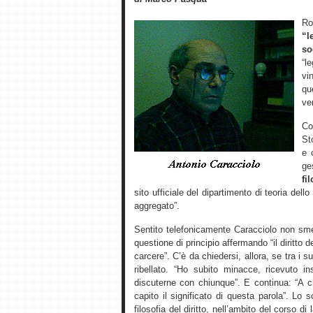
R
“l
so
“l
vi
qu
ver
Co
St
e 
ge
fi
sito ufficiale del dipartimento di teoria dell
aggregato”.
Sentito telefonicamente Caracciolo non sme
questione di principio affermando “il diritto d
carcere”. C’è da chiedersi, allora, se tra i 
ribellato. “Ho subito minacce, ricevuto 
discuterne con chiunque”. E continua: “A 
capito il significato di questa parola”. L
filosofia del diritto, nell’ambito del corso di 