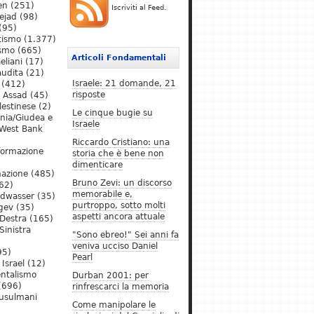
en
(251)
Iscriviti al Feed.
ejad
(98)
(95)
tismo
(1.377)
ismo
(665)
Articoli Fondamentali
eliani
(17)
audita
(21)
Israele: 21 domande, 21
(412)
risposte
l Assad
(45)
lestinese
(2)
Le cinque bugie su
ania/Giudea e
Israele
West Bank
Riccardo Cristiano: una
formazione
storia che è bene non
dimenticare
mazione
(485)
Bruno Zevi: un discorso
62)
memorabile e,
ldwasser
(35)
purtroppo, sotto molti
gev
(35)
aspetti ancora attuale
Destra
(165)
Sinistra
"Sono ebreo!" Sei anni fa
veniva ucciso Daniel
95)
Pearl
Israel
(12)
ntalismo
Durban 2001: per
(696)
rinfrescarci la memoria
Musulmani
Come manipolare le