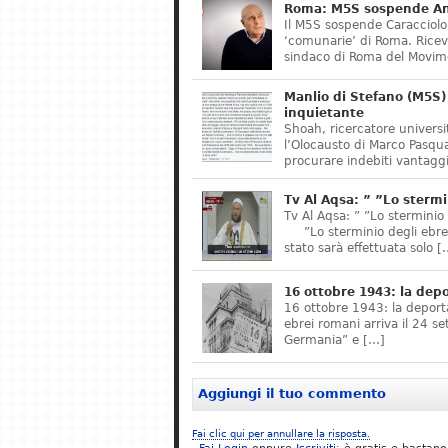
Roma: M5S sospende Ant
Il M5S sospende Caracciolo,
‘comunarie’ di Roma. Riceve
sindaco di Roma del Movime
Manlio di Stefano (M5S) 
inquietante
Shoah, ricercatore universit
l’Olocausto di Marco Pasqua
procurare indebiti vantaggi
Tv Al Aqsa: ” ”Lo stermi
Tv Al Aqsa: ” ”Lo sterminio
”Lo sterminio degli ebrei s
stato sarà effettuata solo [
16 ottobre 1943: la dep
16 ottobre 1943: la deporta
ebrei romani arriva il 24 se
Germania” e […]
Aggiungi il tuo commento
Fai clic qui per annullare la risposta.