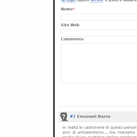
Fai Login
oppure
Iscriviti
: è gratis e bastano
Nome
*
Sito Web
Commento
#1
Emanuel Baroz
In realtà le castronerie di questo pers
anni di antisemitismo…..ma riteniamo 