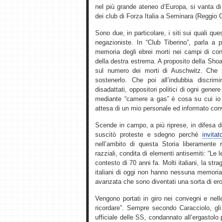
nel più grande ateneo d’Europa, si vanta di
dei club di Forza Italia a Seminara (Reggio 
Sono due, in particolare, i siti sui quali qu
negazioniste. In “Club Tiberino”, parla a p
memoria degli ebrei morti nei campi di con
della destra estrema. A proposito della Sho
sul numero dei morti di Auschwitz. Che 
sostenerlo. Che poi all’indubbia discrim
disadattati, oppositori politici di ogni gener
mediante “camere a gas” è cosa su cui io p
attesa di un mio personale ed informato con
Scende in campo, a più riprese, in difesa 
suscitò proteste e sdegno perché
invita
nell’ambito di questa Storia liberamente r
razziali, condita di elementi antisemiti: “Le 
contesto di 70 anni fa. Molti italiani, la st
italiani di oggi non hanno nessuna memoria di
avanzata che sono diventati una sorta di ero
Vengono portati in giro nei convegni e nel
ricordare”. Sempre secondo Caracciolo, gli 
ufficiale delle SS, condannato all’ergastolo p