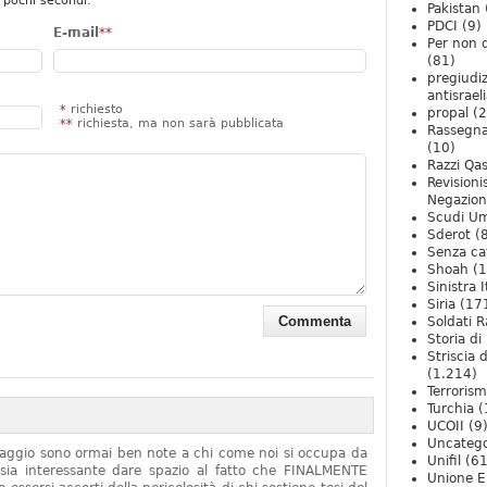
 pochi secondi.
Pakistan
PDCI
(9)
E-mail
**
Per non 
(81)
pregiudiz
antisrael
*
richiesto
propal
(2
**
richiesta, ma non sarà pubblicata
Rassegn
(10)
Razzi Qa
Revision
Negazio
Scudi U
Sderot
(8
Senza ca
Shoah
(1
Sinistra I
Siria
(17
Soldati R
Storia di 
Striscia 
(1.214)
Terroris
Turchia
(
UCOII
(9
Uncatego
onaggio sono ormai ben note a chi come noi si occupa da
Unifil
(61
sia interessante dare spazio al fatto che FINALMENTE
Unione E