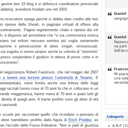
 gestire ben 33 blog e si definisce coordinatore provinciale
Calabria), avendone fondato uno nel 2003.
Daniel
vergogn
esto ricercatore spiega perché si debba dare credito alle tesi
iù riprese della Shoah, in paginate virtuali di offese alla
centramento. Pagine regolarmente citate e riprese dai siti
ah, è disposto ad ammettere che “vi sia controversia storica
Daniel
siano sei milioni nessuno sembra più voglia seriamente
Pazzesc
inazione e persecuzione di ebrei, zingari, omosessuali,
ne parli
dall'acc
e sia seguita in senso proprio anche la volontà di “sterminio”
osso sospendere il giudizio in attesa di prove certe o in
vincimento”.
France
del negazionista Robert Faurisson, che nel maggio del 2007
Mi piac
to a tenere una lezione presso l’università di Teramo.
E
una sola
seconda
einterpretata, viene fornita anche una lettura delle leggi
leggi razziali furono cose di 70 anni fa che si collocano in un
ragrande maggioranza, hanno meno di 70 anni e quasi tutti gli
retta di quegli anni. A trarne profitto sono gli ebrei di età
i nazionali.
le scuole per raccontare quello che ricordano o pensano di
Categorie
ebrei trarrebbero profitto dalla figura di
Erich Priebke
, ex
er l’eccidio delle Fosse Ardeatine: “Non si parli di giustizia
A.N.P.
(3