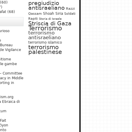
pregiudizio
(60)
antisraeliano
7)
Razzi
afat
(68)
Shoah
Siria
Qassam
Soldati
Rapiti
Storia di Israele
Striscia di Gaza
Terrorismo
urioso
terrorismo
antisraeliano
o
terrorismo islamico
 Bureau
terrorismo
de Vigilance
palestinese
mitisme
lle gambe
– Committee
acy in Middle
rting in
tism.org
 Ebraica di
kum
Fait
Ziyon
ento