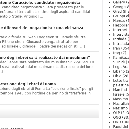
Gallery
(
onio Caracciolo, candidato negazionista
George W
 candidato negazionista Si era presentato per le
Gilad Sha
rà una lettera ufficiale Uno degli aspiranti candidati
Gruppi eb
nto 5 Stelle, Antonio […]
Hamas
(
Hezbolla
e difensori dei negazionisti: una vicinanza
Internet
Intervist
ario difende sul web i negazionisti: Israele sfrutta
Intifada
(
 Ritiene che «l’Olocausto venga sfruttato per
Intrafada
 ad Israele»; difende il padre dei negazionisti […]
Iran
(354
Iraq
(7)
nio degli ebrei sarà realizzato dai musulmani”
Kamikaze
 degli ebrei sarà realizzato dai musulmani” 22/06/2010
Suicidi
(
arà realizzato dai musulmani; la distruzione del loro
Lega Ara
…]
Libano
(
Libia
(28
Lotte tra
ortazione degli ebrei di Roma
palestine
zione degli ebrei di Roma La “soluzione finale” per gli
Manifesta
ttembre 1943 con l’ordine da Berlino di “trasferire in
Israele
(5
Massimo
Nasrallah
Nazismo
OLP (PLO
ONG
(33
ONU (UN
Paesi de