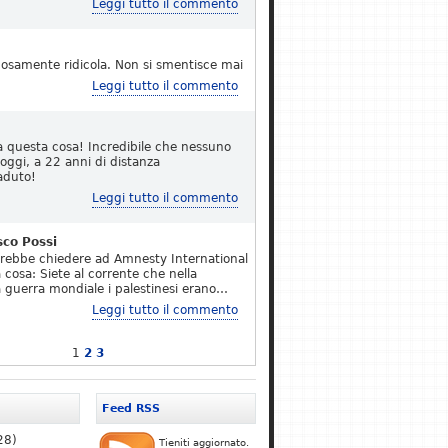
Leggi tutto il commento
osamente ridicola. Non si smentisce mai
Leggi tutto il commento
a questa cosa! Incredibile che nessuno
 oggi, a 22 anni di distanza
aduto!
Leggi tutto il commento
sco Possi
erebbe chiedere ad Amnesty International
 cosa: Siete al corrente che nella
 guerra mondiale i palestinesi erano…
Leggi tutto il commento
1
2
3
Feed RSS
28)
Tieniti aggiornato.