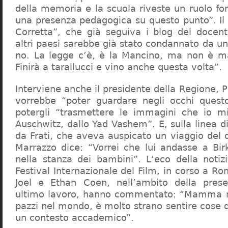
della memoria e la scuola riveste un ruolo f
una presenza pedagogica su questo punto”. Il 
Corretta”, che già seguiva i blog del docen
altri paesi sarebbe già stato condannato da un t
no. La legge c’è, è la Mancino, ma non è ma
Finirà a tarallucci e vino anche questa volta”.
Interviene anche il presidente della Regione, 
vorrebbe “poter guardare negli occhi questo
potergli “trasmettere le immagini che io m
Auschwitz, dallo Yad Vashem”. E, sulla linea 
da Frati, che aveva auspicato un viaggio del
Marrazzo dice: “Vorrei che lui andasse a Bi
nella stanza dei bambini”. L’eco della notiz
Festival Internazionale del Film, in corso a Rom
Joel e Ethan Coen, nell’ambito della prese
ultimo lavoro, hanno commentato: “Mamma m
pazzi nel mondo, è molto strano sentire cose 
un contesto accademico”.