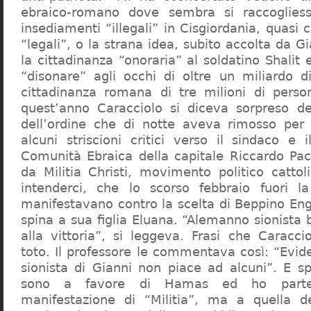
ebraico-romano dove sembra si raccogliess
insediamenti “illegali” in Cisgiordania, quasi c
“legali”, o la strana idea, subito accolta da G
la cittadinanza “onoraria” al soldatino Shali
“disonare” agli occhi di oltre un miliardo d
cittadinanza romana di tre milioni di perso
quest’anno Caracciolo si diceva sorpreso del
dell’ordine che di notte aveva rimosso per
alcuni striscioni critici verso il sindaco e 
Comunità Ebraica della capitale Riccardo Paci
da Militia Christi, movimento politico cattoli
intenderci, che lo scorso febbraio fuori la
manifestavano contro la scelta di Beppino Eng
spina a sua figlia Eluana. “Alemanno sionista
alla vittoria”, si leggeva. Frasi che Caracci
toto. Il professore le commentava così: “Evid
sionista di Gianni non piace ad alcuni”. E s
sono a favore di Hamas ed ho partec
manifestazione di “Militia”, ma a quella 