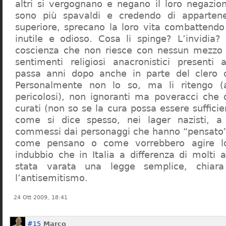
altri si vergognano e negano il loro negazion
sono più spavaldi e credendo di apparten
superiore, sprecano la loro vita combattendo
inutile e odioso. Cosa li spinge? L’invidia? 
coscienza che non riesce con nessun mezzo a
sentimenti religiosi anacronistici presenti
passa anni dopo anche in parte del clero cr
Personalmente non lo so, ma li ritengo (
pericolosi), non ignoranti ma poveracci che
curati (non so se la cura possa essere suffici
come si dice spesso, nei lager nazisti, a 
commessi dai personaggi che hanno “pensato”
come pensano o come vorrebbero agire l
indubbio che in Italia a differenza di molti a
stata varata una legge semplice, chiar
l’antisemitismo.
24 Ott 2009, 18:41
#15
Marco