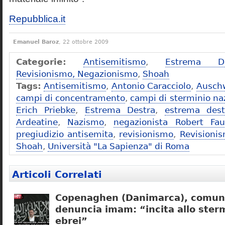
Repubblica.it
Emanuel Baroz
, 22 ottobre 2009
Categorie:
Antisemitismo
,
Estrema De
Revisionismo, Negazionismo
,
Shoah
Tags:
Antisemitismo
,
Antonio Caracciolo
,
Ausch
campi di concentramento
,
campi di sterminio naz
Erich Priebke
,
Estrema Destra
,
estrema dest
Ardeatine
,
Nazismo
,
negazionista Robert Fau
pregiudizio antisemita
,
revisionismo
,
Revisioni
Shoah
,
Università "La Sapienza" di Roma
Articoli Correlati
Copenaghen (Danimarca), comuni
denuncia imam: “incita allo sterm
ebrei”