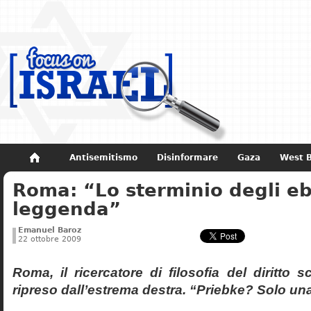
Antisemitismo
Disinformare
Gaza
West 
Roma: “Lo sterminio degli eb
Non dimenticare
Storia di Israele
leggenda”
Emanuel Baroz
22 ottobre 2009
Roma, il ricercatore di filosofia del diritto 
ripreso dall’estrema destra. “Priebke? Solo un