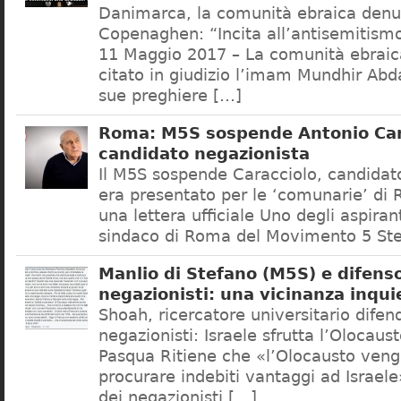
Danimarca, la comunità ebraica denu
Copenaghen: “Incita all’antisemitis
11 Maggio 2017 – La comunità ebrai
citato in giudizio l’imam Mundhir Abd
sue preghiere […]
Roma: M5S sospende Antonio Car
candidato negazionista
Il M5S sospende Caracciolo, candidato
era presentato per le ‘comunarie’ di
una lettera ufficiale Uno degli aspiran
sindaco di Roma del Movimento 5 Ste
Manlio di Stefano (M5S) e difenso
negazionisti: una vicinanza inqui
Shoah, ricercatore universitario difen
negazionisti: Israele sfrutta l’Olocaus
Pasqua Ritiene che «l’Olocausto venga
procurare indebiti vantaggi ad Israele
dei negazionisti […]