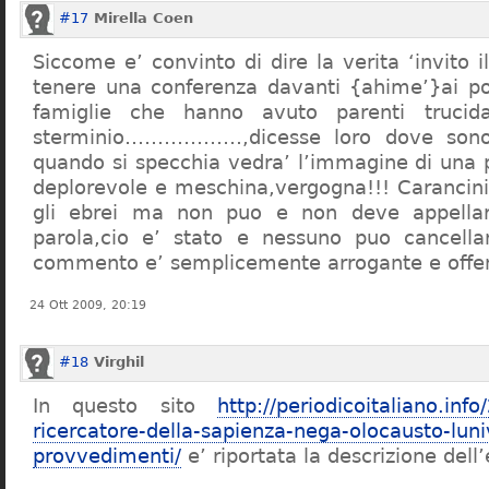
#17
Mirella Coen
Siccome e’ convinto di dire la verita ‘invito i
tenere una conferenza davanti {ahime’}ai poc
famiglie che hanno avuto parenti trucid
sterminio………………,dicesse loro dove sono f
quando si specchia vedra’ l’immagine di una 
deplorevole e meschina,vergogna!!! Carancin
gli ebrei ma non puo e non deve appellarsi
parola,cio e’ stato e nessuno puo cancellar
commento e’ semplicemente arrogante e offe
24 Ott 2009, 20:19
#18
Virghil
In questo sito
http://periodicoitaliano.inf
ricercatore-della-sapienza-nega-olocausto-lun
provvedimenti/
e’ riportata la descrizione dell’