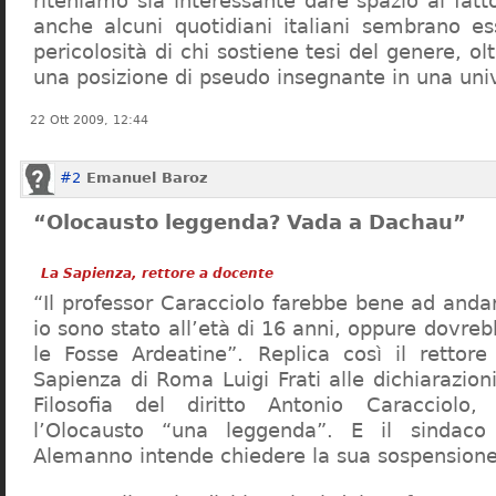
riteniamo sia interessante dare spazio al fa
anche alcuni quotidiani italiani sembrano ess
pericolosità di chi sostiene tesi del genere, o
una posizione di pseudo insegnante in una uni
22 Ott 2009, 12:44
#2
Emanuel Baroz
“Olocausto leggenda? Vada a Dachau”
La Sapienza, rettore a docente
“Il professor Caracciolo farebbe bene ad and
io sono stato all’età di 16 anni, oppure dovre
le Fosse Ardeatine”. Replica così il rettore 
Sapienza di Roma Luigi Frati alle dichiarazioni
Filosofia del diritto Antonio Caracciolo
l’Olocausto “una leggenda”. E il sindac
Alemanno intende chiedere la sua sospensione