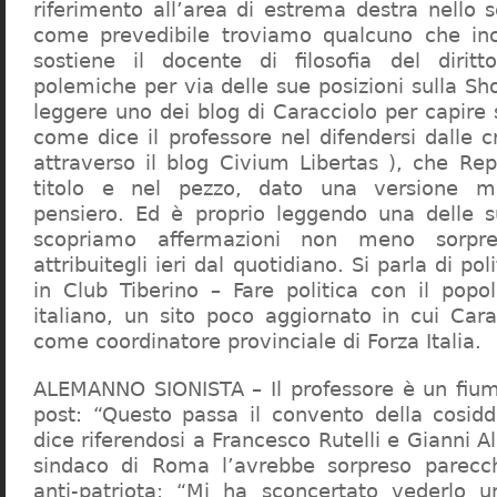
riferimento all’area di estrema destra nello s
come prevedibile troviamo qualcuno che in
sostiene il docente di filosofia del diritt
polemiche per via delle sue posizioni sulla S
leggere uno dei blog di Caracciolo per capire
come dice il professore nel difendersi dalle cr
attraverso il blog Civium Libertas ), che Rep
titolo e nel pezzo, dato una versione mi
pensiero. Ed è proprio leggendo una delle s
scopriamo affermazioni non meno sorpre
attribuitegli ieri dal quotidiano. Si parla di po
in Club Tiberino – Fare politica con il popo
italiano, un sito poco aggiornato in cui Cara
come coordinatore provinciale di Forza Italia.
ALEMANNO SIONISTA – Il professore è un fium
post: “Questo passa il convento della cosid
dice riferendosi a Francesco Rutelli e Gianni 
sindaco di Roma l’avrebbe sorpreso parecch
anti-patriota: “Mi ha sconcertato vederlo u