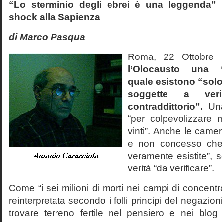
“Lo sterminio degli ebrei è una leggenda” p
shock alla Sapienza
di Marco Pasqua
Roma, 22 Ottobr
l’Olocausto una 
quale esistono “solo 
soggette a veri
contraddittorio”.
Una
“per colpevolizzare 
vinti”. Anche le cam
e non concesso che
veramente esistite”, 
verità “da verificare”.
Come “i sei milioni di morti nei campi di concentr
reinterpretata secondo i folli principi del negazi
trovare terreno fertile nel pensiero e nei blog