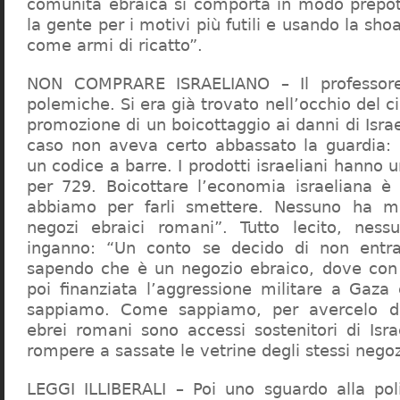
comunità ebraica si comporta in modo prepo
la gente per i motivi più futili e usando la sho
come armi di ricatto”.
NON COMPRARE ISRAELIANO – Il professor
polemiche. Si era già trovato nell’occhio del ci
promozione di un boicottaggio ai danni di Isra
caso non aveva certo abbassato la guardia: 
un codice a barre. I prodotti israeliani hanno u
per 729. Boicottare l’economia israeliana è
abbiamo per farli smettere. Nessuno ha m
negozi ebraici romani”. Tutto lecito, ness
inganno: “Un conto se decido di non entr
sapendo che è un negozio ebraico, dove con 
poi finanziata l’aggressione militare a Gaza
sappiamo. Come sappiamo, per avercelo de
ebrei romani sono accessi sostenitori di Isra
rompere a sassate le vetrine degli stessi negoz
LEGGI ILLIBERALI – Poi uno sguardo alla poli