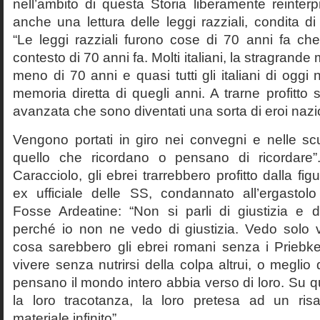
nell’ambito di questa Storia liberamente reinterpr
anche una lettura delle leggi razziali, condita di
“Le leggi razziali furono cose di 70 anni fa che
contesto di 70 anni fa. Molti italiani, la stragran
meno di 70 anni e quasi tutti gli italiani di og
memoria diretta di quegli anni. A trarne profitto 
avanzata che sono diventati una sorta di eroi nazio
Vengono portati in giro nei convegni e nelle sc
quello che ricordano o pensano di ricordare
Caracciolo, gli ebrei trarrebbero profitto dalla fig
ex ufficiale delle SS, condannato all’ergastolo 
Fosse Ardeatine: “Non si parli di giustizia e 
perché io non ne vedo di giustizia. Vedo solo 
cosa sarebbero gli ebrei romani senza i Prieb
vivere senza nutrirsi della colpa altrui, o meglio
pensano il mondo intero abbia verso di loro. Su 
la loro tracotanza, la loro pretesa ad un ris
materiale infinito”.