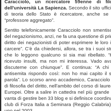
Caracciolo, un ricercatore 59enne di filo
dell’università La Sapienza.
Secondo il sito uffic
di teoria dello Stato è ricercatore, anche se
“professore aggregato”.
Sentito telefonicamente Caracciolo non smentisc
del negazionismo, anzi, ne fa una questione di pri
diritto dei negazionisti di poter esprimere le loro 
carcere”. C’è da chiedersi, allora, se tra i suoi 
che lo leggono qualcuno si sia mai ribellato. 
ricevuto insulti, ma non mi interessa. Vado av
discuterne con chiunque”. E continua: “A ch
antisemita rispondo così: non ho mai capito il s
parola”. Lo scorso anno accademico, Caracciolo
di filosofia del diritto, nell’ambito del corso di laurea
Europei. Oltre a salire in cattedra nel più grande
vanta di gestire ben 33 blog e si definisce coordin
club di Forza Italia a Seminara (Reggio Calabria
uno nel 2003.