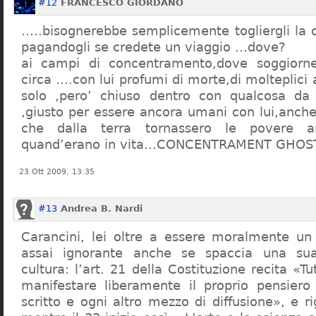
#12
FRANCESCO GIORDANO
…..bisognerebbe semplicemente togliergli la c
pagandogli se credete un viaggio …dove?
ai campi di concentramento,dove soggiorn
circa ….con lui profumi di morte,di molteplici 
solo ,pero’ chiuso dentro con qualcosa d
,giusto per essere ancora umani con lui,anch
che dalla terra tornassero le povere a
quand’erano in vita…CONCENTRAMENT GHOST
23 Ott 2009, 13:35
#13
Andrea B. Nardi
Carancini, lei oltre a essere moralmente un
assai ignorante anche se spaccia una su
cultura: l’art. 21 della Costituzione recita «Tu
manifestare liberamente il proprio pensiero
scritto e ogni altro mezzo di diffusione», e 