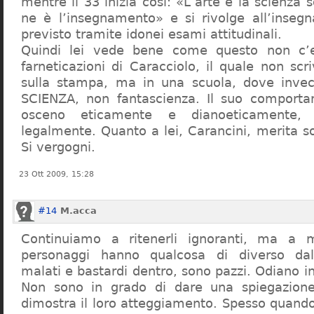
mentre il 33 inizia così: «L’arte e la scienza s
ne è l’insegnamento» e si rivolge all’inseg
previsto tramite idonei esami attitudinali.
Quindi lei vede bene come questo non c’e
farneticazioni di Caracciolo, il quale non scr
sulla stampa, ma in una scuola, dove inve
SCIENZA, non fantascienza. Il suo comport
osceno eticamente e dianoeticamente, 
legalmente. Quanto a lei, Carancini, merita so
Si vergogni.
23 Ott 2009, 15:28
#14
M.acca
Continuiamo a ritenerli ignoranti, ma a 
personaggi hanno qualcosa di diverso dal
malati e bastardi dentro, sono pazzi. Odiano i
Non sono in grado di dare una spiegazione
dimostra il loro atteggiamento. Spesso quando