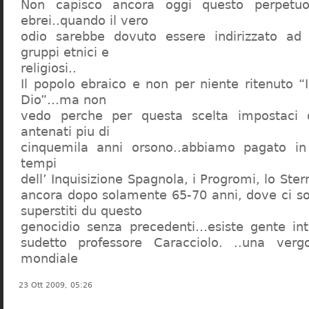
Non capisco ancora oggi questo perpetuo
ebrei..quando il vero
odio sarebbe dovuto essere indirizzato ad
gruppi etnici e
religiosi..
Il popolo ebraico e non per niente ritenuto “
Dio”…ma non
vedo perche per questa scelta impostaci 
antenati piu di
cinquemila anni orsono..abbiamo pagato in
tempi
dell’ Inquisizione Spagnola, i Progromi, lo St
ancora dopo solamente 65-70 anni, dove ci s
superstiti du questo
genocidio senza precedenti…esiste gente int
sudetto professore Caracciolo. ..una verg
mondiale
23 Ott 2009, 05:26