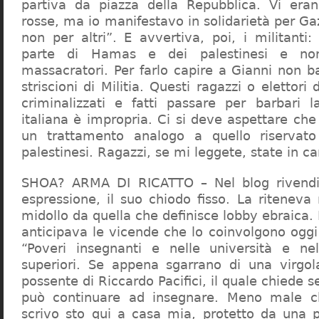
partiva da piazza della Repubblica. Vi era
rosse, ma io manifestavo in solidarietà per Gaz
non per altri”. E avvertiva, poi, i militanti
parte di Hamas e dei palestinesi e non 
massacratori. Per farlo capire a Gianni non b
striscioni di Militia. Questi ragazzi o elettori
criminalizzati e fatti passare per barbari l
italiana è impropria. Ci si deve aspettare che 
un trattamento analogo a quello riserva
palestinesi. Ragazzi, se mi leggete, state in 
SHOA? ARMA DI RICATTO – Nel blog rivendic
espressione, il suo chiodo fisso. La riteneva
midollo da quella che definisce lobby ebraica.
anticipava le vicende che lo coinvolgono oggi
“Poveri insegnanti e nelle università e ne
superiori. Se appena sgarrano di una virgol
possente di Riccardo Pacifici, il quale chiede s
può continuare ad insegnare. Meno male c
scrivo sto qui a casa mia, protetto da una 