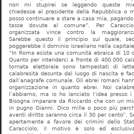
non mi stupirei se leggendo queste mie
chiedesse al presidente della Repubblica o 
posso continuare a stare a casa mia, pagando 
tasse dovute al comune”. Per Caraccio
organizzata vince contro la maggioranza
Sarebbe questo il principio sul quale, se
poggerebbe il dominio israeliano nella capita
“In Roma esiste una comunità ebraica di 10 
Quanto per intenderci a fronte di 400.000 cal
tornata elettorale sono tempestati di lette
calabresità desunta dal luogo di nascita e fa
dall’anagrafe comunale. Gli ebrei romani hann
organizzazione in quanto ebrei. Noi calabr
l’abbiamo, ma io ho lanciato l’idea presso 
Bisogna imparare da Riccardo che con un migl
in pugno Gianni. Dico mille o poco più perch
aventi diritto saranno circa il 30 per cento”. S
apertamente a favore dei crimini dello Stat
Caracciolo, il motivo è solo ed esclusi