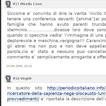
#17
Mirella Coen
Siccome e’ convinto di dire la verita ‘invito i
tenere una conferenza davanti {ahime’}ai poc
famiglie che hanno avuto parenti trucid
sterminio………………,dicesse loro dove sono f
quando si specchia vedra’ l’immagine di una 
deplorevole e meschina,vergogna!!! Carancin
gli ebrei ma non puo e non deve appellarsi
parola,cio e’ stato e nessuno puo cancellar
commento e’ semplicemente arrogante e offe
24 Ott 2009, 20:19
#18
Virghil
In questo sito
http://periodicoitaliano.inf
ricercatore-della-sapienza-nega-olocausto-lun
provvedimenti/
e’ riportata la descrizione dell’