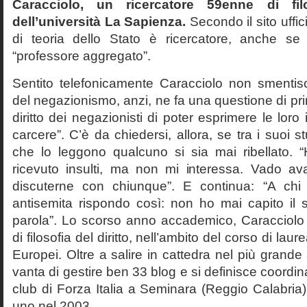
Caracciolo, un ricercatore 59enne di filo
dell’università La Sapienza.
Secondo il sito uffic
di teoria dello Stato è ricercatore, anche se
“professore aggregato”.
Sentito telefonicamente Caracciolo non smentisc
del negazionismo, anzi, ne fa una questione di pri
diritto dei negazionisti di poter esprimere le loro 
carcere”. C’è da chiedersi, allora, se tra i suoi 
che lo leggono qualcuno si sia mai ribellato. 
ricevuto insulti, ma non mi interessa. Vado av
discuterne con chiunque”. E continua: “A ch
antisemita rispondo così: non ho mai capito il s
parola”. Lo scorso anno accademico, Caracciolo
di filosofia del diritto, nell’ambito del corso di laurea
Europei. Oltre a salire in cattedra nel più grande
vanta di gestire ben 33 blog e si definisce coordin
club di Forza Italia a Seminara (Reggio Calabria
uno nel 2003.