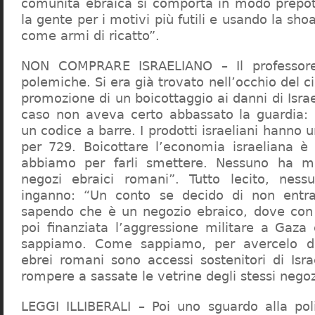
comunità ebraica si comporta in modo prepo
la gente per i motivi più futili e usando la sho
come armi di ricatto”.
NON COMPRARE ISRAELIANO – Il professor
polemiche. Si era già trovato nell’occhio del ci
promozione di un boicottaggio ai danni di Isra
caso non aveva certo abbassato la guardia: 
un codice a barre. I prodotti israeliani hanno u
per 729. Boicottare l’economia israeliana è
abbiamo per farli smettere. Nessuno ha m
negozi ebraici romani”. Tutto lecito, ness
inganno: “Un conto se decido di non entr
sapendo che è un negozio ebraico, dove con 
poi finanziata l’aggressione militare a Gaza
sappiamo. Come sappiamo, per avercelo de
ebrei romani sono accessi sostenitori di Isra
rompere a sassate le vetrine degli stessi negoz
LEGGI ILLIBERALI – Poi uno sguardo alla poli