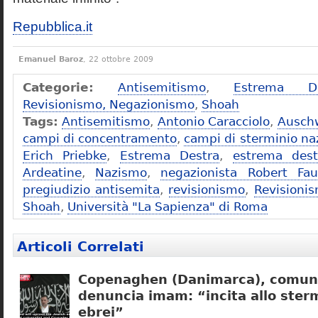
Repubblica.it
Emanuel Baroz
, 22 ottobre 2009
Categorie:
Antisemitismo
,
Estrema De
Revisionismo, Negazionismo
,
Shoah
Tags:
Antisemitismo
,
Antonio Caracciolo
,
Ausch
campi di concentramento
,
campi di sterminio naz
Erich Priebke
,
Estrema Destra
,
estrema dest
Ardeatine
,
Nazismo
,
negazionista Robert Fau
pregiudizio antisemita
,
revisionismo
,
Revisioni
Shoah
,
Università "La Sapienza" di Roma
Articoli Correlati
Copenaghen (Danimarca), comuni
denuncia imam: “incita allo sterm
ebrei”