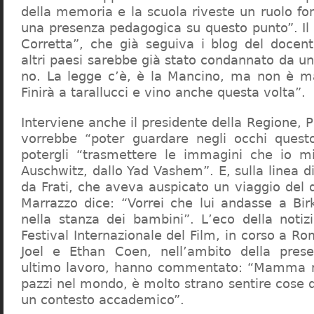
della memoria e la scuola riveste un ruolo f
una presenza pedagogica su questo punto”. Il 
Corretta”, che già seguiva i blog del docen
altri paesi sarebbe già stato condannato da un t
no. La legge c’è, è la Mancino, ma non è ma
Finirà a tarallucci e vino anche questa volta”.
Interviene anche il presidente della Regione, 
vorrebbe “poter guardare negli occhi questo
potergli “trasmettere le immagini che io m
Auschwitz, dallo Yad Vashem”. E, sulla linea 
da Frati, che aveva auspicato un viaggio del
Marrazzo dice: “Vorrei che lui andasse a Bi
nella stanza dei bambini”. L’eco della notiz
Festival Internazionale del Film, in corso a Rom
Joel e Ethan Coen, nell’ambito della prese
ultimo lavoro, hanno commentato: “Mamma m
pazzi nel mondo, è molto strano sentire cose 
un contesto accademico”.