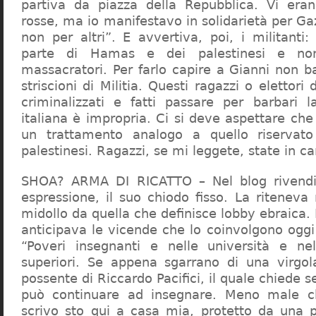
partiva da piazza della Repubblica. Vi era
rosse, ma io manifestavo in solidarietà per Gaz
non per altri”. E avvertiva, poi, i militanti
parte di Hamas e dei palestinesi e non 
massacratori. Per farlo capire a Gianni non b
striscioni di Militia. Questi ragazzi o elettori
criminalizzati e fatti passare per barbari l
italiana è impropria. Ci si deve aspettare che 
un trattamento analogo a quello riserva
palestinesi. Ragazzi, se mi leggete, state in 
SHOA? ARMA DI RICATTO – Nel blog rivendic
espressione, il suo chiodo fisso. La riteneva
midollo da quella che definisce lobby ebraica.
anticipava le vicende che lo coinvolgono oggi
“Poveri insegnanti e nelle università e ne
superiori. Se appena sgarrano di una virgol
possente di Riccardo Pacifici, il quale chiede s
può continuare ad insegnare. Meno male c
scrivo sto qui a casa mia, protetto da una 