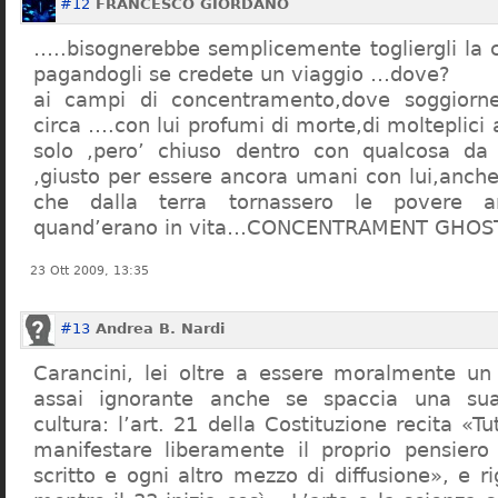
#12
FRANCESCO GIORDANO
…..bisognerebbe semplicemente togliergli la c
pagandogli se credete un viaggio …dove?
ai campi di concentramento,dove soggiorn
circa ….con lui profumi di morte,di molteplici 
solo ,pero’ chiuso dentro con qualcosa d
,giusto per essere ancora umani con lui,anch
che dalla terra tornassero le povere a
quand’erano in vita…CONCENTRAMENT GHOST
23 Ott 2009, 13:35
#13
Andrea B. Nardi
Carancini, lei oltre a essere moralmente un
assai ignorante anche se spaccia una su
cultura: l’art. 21 della Costituzione recita «Tu
manifestare liberamente il proprio pensiero
scritto e ogni altro mezzo di diffusione», e 