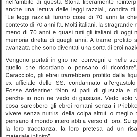
nell’ambito di questa Storia liberamente reinterpr
anche una lettura delle leggi razziali, condita di
“Le leggi razziali furono cose di 70 anni fa che
contesto di 70 anni fa. Molti italiani, la stragran
meno di 70 anni e quasi tutti gli italiani di og
memoria diretta di quegli anni. A trarne profitto 
avanzata che sono diventati una sorta di eroi nazio
Vengono portati in giro nei convegni e nelle sc
quello che ricordano o pensano di ricordare
Caracciolo, gli ebrei trarrebbero profitto dalla fig
ex ufficiale delle SS, condannato all’ergastolo 
Fosse Ardeatine: “Non si parli di giustizia e 
perché io non ne vedo di giustizia. Vedo solo 
cosa sarebbero gli ebrei romani senza i Prieb
vivere senza nutrirsi della colpa altrui, o meglio
pensano il mondo intero abbia verso di loro. Su 
la loro tracotanza, la loro pretesa ad un ris
materiale infinito”.