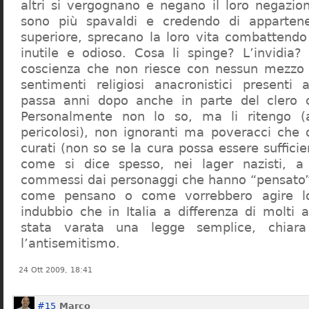
altri si vergognano e negano il loro negazion
sono più spavaldi e credendo di apparten
superiore, sprecano la loro vita combattendo
inutile e odioso. Cosa li spinge? L’invidia? 
coscienza che non riesce con nessun mezzo a
sentimenti religiosi anacronistici presenti
passa anni dopo anche in parte del clero cr
Personalmente non lo so, ma li ritengo (
pericolosi), non ignoranti ma poveracci che
curati (non so se la cura possa essere suffici
come si dice spesso, nei lager nazisti, a 
commessi dai personaggi che hanno “pensato”
come pensano o come vorrebbero agire l
indubbio che in Italia a differenza di molti a
stata varata una legge semplice, chiar
l’antisemitismo.
24 Ott 2009, 18:41
#15
Marco