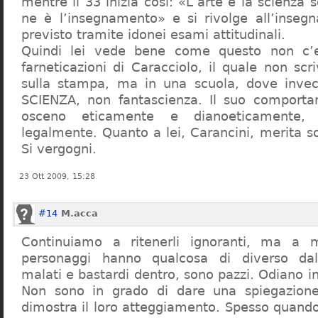
mentre il 33 inizia così: «L’arte e la scienza s
ne è l’insegnamento» e si rivolge all’inseg
previsto tramite idonei esami attitudinali.
Quindi lei vede bene come questo non c’e
farneticazioni di Caracciolo, il quale non scr
sulla stampa, ma in una scuola, dove inve
SCIENZA, non fantascienza. Il suo comport
osceno eticamente e dianoeticamente, 
legalmente. Quanto a lei, Carancini, merita so
Si vergogni.
23 Ott 2009, 15:28
#14
M.acca
Continuiamo a ritenerli ignoranti, ma a 
personaggi hanno qualcosa di diverso dal
malati e bastardi dentro, sono pazzi. Odiano i
Non sono in grado di dare una spiegazione
dimostra il loro atteggiamento. Spesso quando