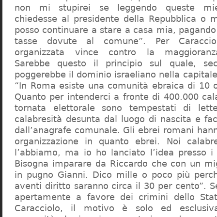
non mi stupirei se leggendo queste mie
chiedesse al presidente della Repubblica o 
posso continuare a stare a casa mia, pagando 
tasse dovute al comune”. Per Caraccio
organizzata vince contro la maggioranza
Sarebbe questo il principio sul quale, se
poggerebbe il dominio israeliano nella capita
“In Roma esiste una comunità ebraica di 10 
Quanto per intenderci a fronte di 400.000 cal
tornata elettorale sono tempestati di lette
calabresità desunta dal luogo di nascita e fa
dall’anagrafe comunale. Gli ebrei romani hann
organizzazione in quanto ebrei. Noi calabr
l’abbiamo, ma io ho lanciato l’idea presso 
Bisogna imparare da Riccardo che con un migl
in pugno Gianni. Dico mille o poco più perch
aventi diritto saranno circa il 30 per cento”. S
apertamente a favore dei crimini dello Stat
Caracciolo, il motivo è solo ed esclusi