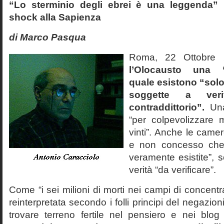
“Lo sterminio degli ebrei è una leggenda” p
shock alla Sapienza
di Marco Pasqua
Roma, 22 Ottobr
l’Olocausto una 
quale esistono “solo 
soggette a veri
contraddittorio”.
Una
“per colpevolizzare 
vinti”. Anche le cam
e non concesso che
veramente esistite”, 
verità “da verificare”.
Come “i sei milioni di morti nei campi di concentr
reinterpretata secondo i folli principi del negazi
trovare terreno fertile nel pensiero e nei blog