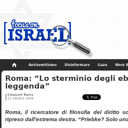
Antisemitismo
Disinformare
Gaza
West 
Roma: “Lo sterminio degli eb
Non dimenticare
Storia di Israele
leggenda”
Emanuel Baroz
22 ottobre 2009
Roma, il ricercatore di filosofia del diritto 
ripreso dall’estrema destra. “Priebke? Solo un