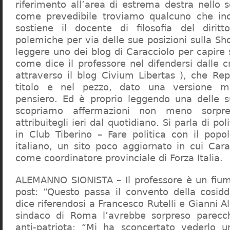
riferimento all’area di estrema destra nello s
come prevedibile troviamo qualcuno che in
sostiene il docente di filosofia del diritt
polemiche per via delle sue posizioni sulla S
leggere uno dei blog di Caracciolo per capire
come dice il professore nel difendersi dalle cr
attraverso il blog Civium Libertas ), che Rep
titolo e nel pezzo, dato una versione mi
pensiero. Ed è proprio leggendo una delle s
scopriamo affermazioni non meno sorpre
attribuitegli ieri dal quotidiano. Si parla di po
in Club Tiberino – Fare politica con il popo
italiano, un sito poco aggiornato in cui Cara
come coordinatore provinciale di Forza Italia.
ALEMANNO SIONISTA – Il professore è un fium
post: “Questo passa il convento della cosid
dice riferendosi a Francesco Rutelli e Gianni 
sindaco di Roma l’avrebbe sorpreso parecch
anti-patriota: “Mi ha sconcertato vederlo u