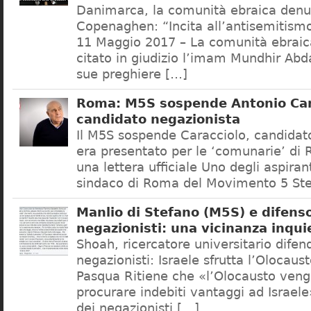
Danimarca, la comunità ebraica denu
Copenaghen: “Incita all’antisemitis
11 Maggio 2017 – La comunità ebrai
citato in giudizio l’imam Mundhir Abd
sue preghiere […]
Roma: M5S sospende Antonio Car
candidato negazionista
Il M5S sospende Caracciolo, candidato
era presentato per le ‘comunarie’ di
una lettera ufficiale Uno degli aspiran
sindaco di Roma del Movimento 5 Ste
Manlio di Stefano (M5S) e difenso
negazionisti: una vicinanza inqui
Shoah, ricercatore universitario difen
negazionisti: Israele sfrutta l’Olocaus
Pasqua Ritiene che «l’Olocausto venga
procurare indebiti vantaggi ad Israele
dei negazionisti […]