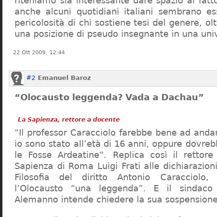
riteniamo sia interessante dare spazio al fa
anche alcuni quotidiani italiani sembrano ess
pericolosità di chi sostiene tesi del genere, o
una posizione di pseudo insegnante in una uni
22 Ott 2009, 12:44
#2
Emanuel Baroz
“Olocausto leggenda? Vada a Dachau”
La Sapienza, rettore a docente
“Il professor Caracciolo farebbe bene ad and
io sono stato all’età di 16 anni, oppure dovre
le Fosse Ardeatine”. Replica così il rettore 
Sapienza di Roma Luigi Frati alle dichiarazioni
Filosofia del diritto Antonio Caracciolo
l’Olocausto “una leggenda”. E il sindac
Alemanno intende chiedere la sua sospensione