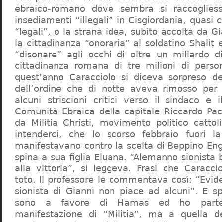
ebraico-romano dove sembra si raccogliess
insediamenti “illegali” in Cisgiordania, quasi c
“legali”, o la strana idea, subito accolta da G
la cittadinanza “onoraria” al soldatino Shali
“disonare” agli occhi di oltre un miliardo d
cittadinanza romana di tre milioni di perso
quest’anno Caracciolo si diceva sorpreso del
dell’ordine che di notte aveva rimosso per
alcuni striscioni critici verso il sindaco e 
Comunità Ebraica della capitale Riccardo Paci
da Militia Christi, movimento politico cattoli
intenderci, che lo scorso febbraio fuori la
manifestavano contro la scelta di Beppino Eng
spina a sua figlia Eluana. “Alemanno sionista
alla vittoria”, si leggeva. Frasi che Caracci
toto. Il professore le commentava così: “Evid
sionista di Gianni non piace ad alcuni”. E s
sono a favore di Hamas ed ho partec
manifestazione di “Militia”, ma a quella 