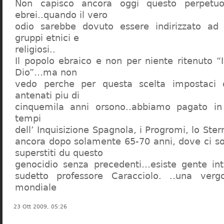
Non capisco ancora oggi questo perpetuo
ebrei..quando il vero
odio sarebbe dovuto essere indirizzato ad
gruppi etnici e
religiosi..
Il popolo ebraico e non per niente ritenuto “
Dio”…ma non
vedo perche per questa scelta impostaci 
antenati piu di
cinquemila anni orsono..abbiamo pagato in
tempi
dell’ Inquisizione Spagnola, i Progromi, lo St
ancora dopo solamente 65-70 anni, dove ci s
superstiti du questo
genocidio senza precedenti…esiste gente int
sudetto professore Caracciolo. ..una verg
mondiale
23 Ott 2009, 05:26