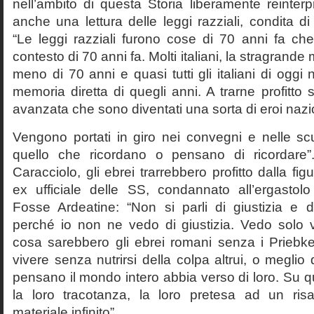
nell’ambito di questa Storia liberamente reinterpr
anche una lettura delle leggi razziali, condita di
“Le leggi razziali furono cose di 70 anni fa che
contesto di 70 anni fa. Molti italiani, la stragran
meno di 70 anni e quasi tutti gli italiani di og
memoria diretta di quegli anni. A trarne profitto 
avanzata che sono diventati una sorta di eroi nazio
Vengono portati in giro nei convegni e nelle sc
quello che ricordano o pensano di ricordare
Caracciolo, gli ebrei trarrebbero profitto dalla fig
ex ufficiale delle SS, condannato all’ergastolo 
Fosse Ardeatine: “Non si parli di giustizia e 
perché io non ne vedo di giustizia. Vedo solo 
cosa sarebbero gli ebrei romani senza i Prieb
vivere senza nutrirsi della colpa altrui, o meglio
pensano il mondo intero abbia verso di loro. Su 
la loro tracotanza, la loro pretesa ad un ris
materiale infinito”.