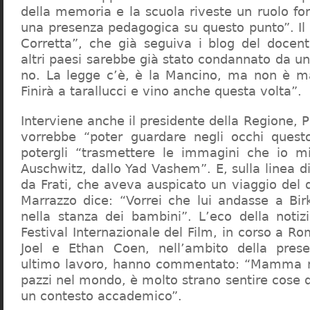
della memoria e la scuola riveste un ruolo f
una presenza pedagogica su questo punto”. Il 
Corretta”, che già seguiva i blog del docen
altri paesi sarebbe già stato condannato da un t
no. La legge c’è, è la Mancino, ma non è ma
Finirà a tarallucci e vino anche questa volta”.
Interviene anche il presidente della Regione, 
vorrebbe “poter guardare negli occhi questo
potergli “trasmettere le immagini che io m
Auschwitz, dallo Yad Vashem”. E, sulla linea 
da Frati, che aveva auspicato un viaggio del
Marrazzo dice: “Vorrei che lui andasse a Bi
nella stanza dei bambini”. L’eco della notiz
Festival Internazionale del Film, in corso a Rom
Joel e Ethan Coen, nell’ambito della prese
ultimo lavoro, hanno commentato: “Mamma m
pazzi nel mondo, è molto strano sentire cose 
un contesto accademico”.