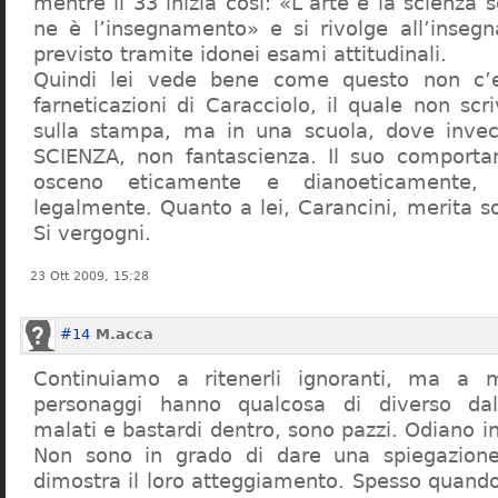
mentre il 33 inizia così: «L’arte e la scienza s
ne è l’insegnamento» e si rivolge all’inseg
previsto tramite idonei esami attitudinali.
Quindi lei vede bene come questo non c’e
farneticazioni di Caracciolo, il quale non scr
sulla stampa, ma in una scuola, dove inve
SCIENZA, non fantascienza. Il suo comport
osceno eticamente e dianoeticamente, 
legalmente. Quanto a lei, Carancini, merita so
Si vergogni.
23 Ott 2009, 15:28
#14
M.acca
Continuiamo a ritenerli ignoranti, ma a 
personaggi hanno qualcosa di diverso dal
malati e bastardi dentro, sono pazzi. Odiano i
Non sono in grado di dare una spiegazione
dimostra il loro atteggiamento. Spesso quando