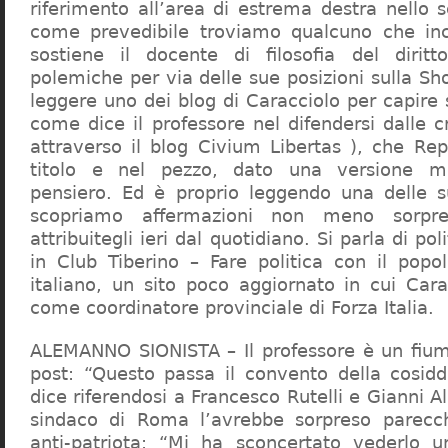
riferimento all’area di estrema destra nello s
come prevedibile troviamo qualcuno che in
sostiene il docente di filosofia del diritt
polemiche per via delle sue posizioni sulla S
leggere uno dei blog di Caracciolo per capire
come dice il professore nel difendersi dalle cr
attraverso il blog Civium Libertas ), che Rep
titolo e nel pezzo, dato una versione mi
pensiero. Ed è proprio leggendo una delle s
scopriamo affermazioni non meno sorpre
attribuitegli ieri dal quotidiano. Si parla di po
in Club Tiberino – Fare politica con il popo
italiano, un sito poco aggiornato in cui Cara
come coordinatore provinciale di Forza Italia.
ALEMANNO SIONISTA – Il professore è un fium
post: “Questo passa il convento della cosid
dice riferendosi a Francesco Rutelli e Gianni 
sindaco di Roma l’avrebbe sorpreso parecch
anti-patriota: “Mi ha sconcertato vederlo u