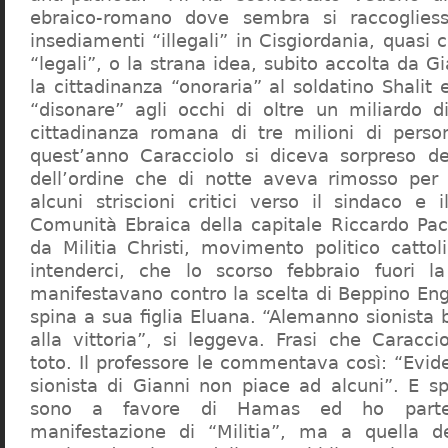
ebraico-romano dove sembra si raccogliess
insediamenti “illegali” in Cisgiordania, quasi c
“legali”, o la strana idea, subito accolta da G
la cittadinanza “onoraria” al soldatino Shali
“disonare” agli occhi di oltre un miliardo d
cittadinanza romana di tre milioni di perso
quest’anno Caracciolo si diceva sorpreso del
dell’ordine che di notte aveva rimosso per
alcuni striscioni critici verso il sindaco e 
Comunità Ebraica della capitale Riccardo Paci
da Militia Christi, movimento politico cattoli
intenderci, che lo scorso febbraio fuori la
manifestavano contro la scelta di Beppino Eng
spina a sua figlia Eluana. “Alemanno sionista
alla vittoria”, si leggeva. Frasi che Caracci
toto. Il professore le commentava così: “Evid
sionista di Gianni non piace ad alcuni”. E s
sono a favore di Hamas ed ho partec
manifestazione di “Militia”, ma a quella 