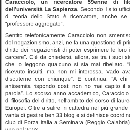
Caracciolo, un ricercatore 59enne di filo
dell’università La Sapienza.
Secondo il sito uffic
di teoria dello Stato è ricercatore, anche se
“professore aggregato”.
Sentito telefonicamente Caracciolo non smentisc
del negazionismo, anzi, ne fa una questione di pri
diritto dei negazionisti di poter esprimere le loro 
carcere”. C’è da chiedersi, allora, se tra i suoi 
che lo leggono qualcuno si sia mai ribellato. 
ricevuto insulti, ma non mi interessa. Vado av
discuterne con chiunque”. E continua: “A ch
antisemita rispondo così: non ho mai capito il s
parola”. Lo scorso anno accademico, Caracciolo
di filosofia del diritto, nell’ambito del corso di laurea
Europei. Oltre a salire in cattedra nel più grande
vanta di gestire ben 33 blog e si definisce coordin
club di Forza Italia a Seminara (Reggio Calabria
uno nel 2003.