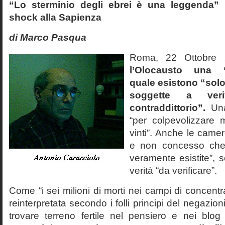
“Lo sterminio degli ebrei è una leggenda” p
shock alla Sapienza
di Marco Pasqua
Roma, 22 Ottobr
l’Olocausto una 
quale esistono “solo 
soggette a veri
contraddittorio”.
Una
“per colpevolizzare 
vinti”. Anche le cam
e non concesso che
veramente esistite”, 
verità “da verificare”.
Come “i sei milioni di morti nei campi di concentr
reinterpretata secondo i folli principi del negazi
trovare terreno fertile nel pensiero e nei blog