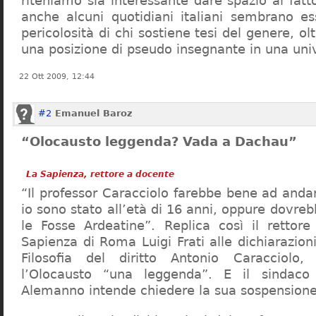
riteniamo sia interessante dare spazio al fa
anche alcuni quotidiani italiani sembrano ess
pericolosità di chi sostiene tesi del genere, o
una posizione di pseudo insegnante in una uni
22 Ott 2009, 12:44
#2
Emanuel Baroz
“Olocausto leggenda? Vada a Dachau”
La Sapienza, rettore a docente
“Il professor Caracciolo farebbe bene ad and
io sono stato all’età di 16 anni, oppure dovre
le Fosse Ardeatine”. Replica così il rettore 
Sapienza di Roma Luigi Frati alle dichiarazioni
Filosofia del diritto Antonio Caracciolo
l’Olocausto “una leggenda”. E il sindac
Alemanno intende chiedere la sua sospensione