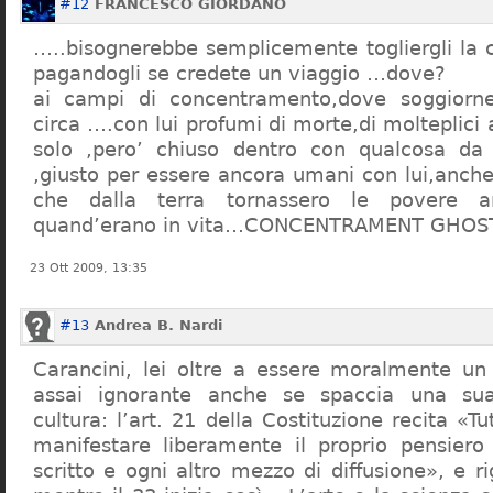
#12
FRANCESCO GIORDANO
…..bisognerebbe semplicemente togliergli la c
pagandogli se credete un viaggio …dove?
ai campi di concentramento,dove soggiorn
circa ….con lui profumi di morte,di molteplici 
solo ,pero’ chiuso dentro con qualcosa d
,giusto per essere ancora umani con lui,anch
che dalla terra tornassero le povere a
quand’erano in vita…CONCENTRAMENT GHOST
23 Ott 2009, 13:35
#13
Andrea B. Nardi
Carancini, lei oltre a essere moralmente un
assai ignorante anche se spaccia una su
cultura: l’art. 21 della Costituzione recita «Tu
manifestare liberamente il proprio pensiero
scritto e ogni altro mezzo di diffusione», e 