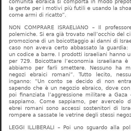
comunità ebraica si comporta in modo prepo
la gente per i motivi più futili e usando la sho
come armi di ricatto”.
NON COMPRARE ISRAELIANO – Il professor
polemiche. Si era già trovato nell’occhio del ci
promozione di un boicottaggio ai danni di Isra
caso non aveva certo abbassato la guardia: 
un codice a barre. I prodotti israeliani hanno u
per 729. Boicottare l’economia israeliana è
abbiamo per farli smettere. Nessuno ha m
negozi ebraici romani”. Tutto lecito, ness
inganno: “Un conto se decido di non entr
sapendo che è un negozio ebraico, dove con 
poi finanziata l’aggressione militare a Gaza
sappiamo. Come sappiamo, per avercelo de
ebrei romani sono accessi sostenitori di Isra
rompere a sassate le vetrine degli stessi negoz
LEGGI ILLIBERALI – Poi uno sguardo alla poli