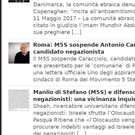
Danimarca, la comunità ebraica denu
Copenaghen: “Incita all’antisemitis
11 Maggio 2017 – La comunità ebrai
citato in giudizio l’imam Mundhir Abd
sue preghiere […]
Roma: M5S sospende Antonio Car
candidato negazionista
Il M5S sospende Caracciolo, candidato
era presentato per le ‘comunarie’ di
una lettera ufficiale Uno degli aspiran
sindaco di Roma del Movimento 5 Ste
Manlio di Stefano (M5S) e difenso
negazionisti: una vicinanza inqui
Shoah, ricercatore universitario difen
negazionisti: Israele sfrutta l’Olocaus
Pasqua Ritiene che «l’Olocausto venga
procurare indebiti vantaggi ad Israele
dei negazionisti […]