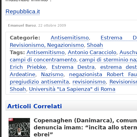
Repubblica.it
Emanuel Baroz
, 22 ottobre 2009
Categorie:
Antisemitismo
,
Estrema De
Revisionismo, Negazionismo
,
Shoah
Tags:
Antisemitismo
,
Antonio Caracciolo
,
Ausch
campi di concentramento
,
campi di sterminio naz
Erich Priebke
,
Estrema Destra
,
estrema dest
Ardeatine
,
Nazismo
,
negazionista Robert Fau
pregiudizio antisemita
,
revisionismo
,
Revisioni
Shoah
,
Università "La Sapienza" di Roma
Articoli Correlati
Copenaghen (Danimarca), comuni
denuncia imam: “incita allo sterm
ebrei”