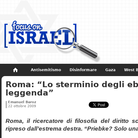
Antisemitismo
Disinformare
Gaza
West 
Roma: “Lo sterminio degli eb
Non dimenticare
Storia di Israele
leggenda”
Emanuel Baroz
22 ottobre 2009
Roma, il ricercatore di filosofia del diritto 
ripreso dall’estrema destra. “Priebke? Solo un