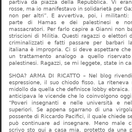
partiva da piazza della Repubblica. Vi era
rosse, ma io manifestavo in solidarietà per Gaz
non per altri”. E avvertiva, poi, i militanti
parte di Hamas e dei palestinesi e non 
massacratori. Per farlo capire a Gianni non b
striscioni di Militia. Questi ragazzi o elettori
criminalizzati e fatti passare per barbari l
italiana è impropria. Ci si deve aspettare che 
un trattamento analogo a quello riserva
palestinesi. Ragazzi, se mi leggete, state in 
SHOA? ARMA DI RICATTO – Nel blog rivendic
espressione, il suo chiodo fisso. La riteneva
midollo da quella che definisce lobby ebraica.
anticipava le vicende che lo coinvolgono oggi
“Poveri insegnanti e nelle università e ne
superiori. Se appena sgarrano di una virgol
possente di Riccardo Pacifici, il quale chiede s
può continuare ad insegnare. Meno male c
scrivo sto qui a casa mia, protetto da una 