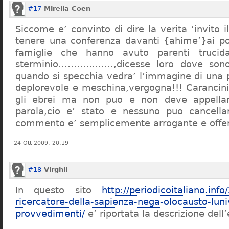
#17
Mirella Coen
Siccome e’ convinto di dire la verita ‘invito i
tenere una conferenza davanti {ahime’}ai poc
famiglie che hanno avuto parenti trucid
sterminio………………,dicesse loro dove sono f
quando si specchia vedra’ l’immagine di una 
deplorevole e meschina,vergogna!!! Carancin
gli ebrei ma non puo e non deve appellarsi
parola,cio e’ stato e nessuno puo cancellar
commento e’ semplicemente arrogante e offe
24 Ott 2009, 20:19
#18
Virghil
In questo sito
http://periodicoitaliano.inf
ricercatore-della-sapienza-nega-olocausto-lun
provvedimenti/
e’ riportata la descrizione dell’