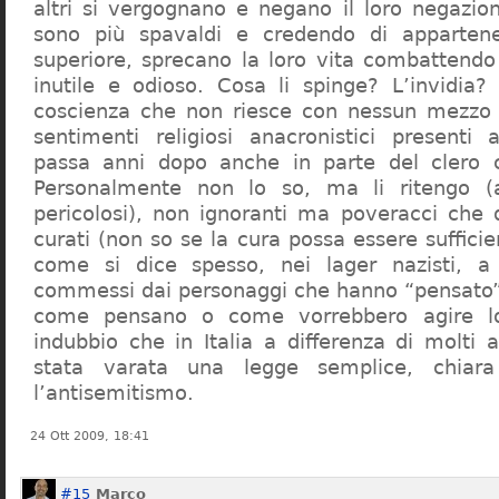
altri si vergognano e negano il loro negazion
sono più spavaldi e credendo di apparten
superiore, sprecano la loro vita combattendo
inutile e odioso. Cosa li spinge? L’invidia? 
coscienza che non riesce con nessun mezzo a
sentimenti religiosi anacronistici presenti
passa anni dopo anche in parte del clero cr
Personalmente non lo so, ma li ritengo (
pericolosi), non ignoranti ma poveracci che
curati (non so se la cura possa essere suffici
come si dice spesso, nei lager nazisti, a 
commessi dai personaggi che hanno “pensato”
come pensano o come vorrebbero agire l
indubbio che in Italia a differenza di molti a
stata varata una legge semplice, chiar
l’antisemitismo.
24 Ott 2009, 18:41
#15
Marco