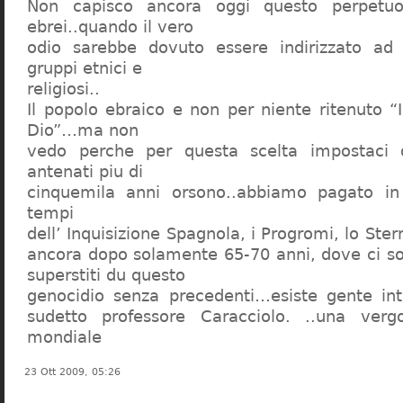
Non capisco ancora oggi questo perpetuo
ebrei..quando il vero
odio sarebbe dovuto essere indirizzato ad
gruppi etnici e
religiosi..
Il popolo ebraico e non per niente ritenuto “
Dio”…ma non
vedo perche per questa scelta impostaci 
antenati piu di
cinquemila anni orsono..abbiamo pagato in
tempi
dell’ Inquisizione Spagnola, i Progromi, lo St
ancora dopo solamente 65-70 anni, dove ci s
superstiti du questo
genocidio senza precedenti…esiste gente int
sudetto professore Caracciolo. ..una verg
mondiale
23 Ott 2009, 05:26