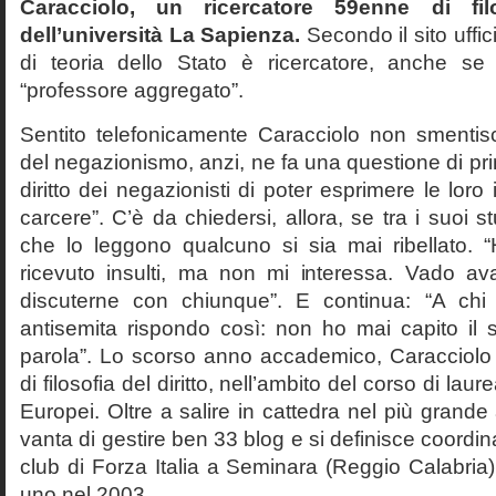
Caracciolo, un ricercatore 59enne di filo
dell’università La Sapienza.
Secondo il sito uffic
di teoria dello Stato è ricercatore, anche se
“professore aggregato”.
Sentito telefonicamente Caracciolo non smentisc
del negazionismo, anzi, ne fa una questione di pri
diritto dei negazionisti di poter esprimere le loro 
carcere”. C’è da chiedersi, allora, se tra i suoi 
che lo leggono qualcuno si sia mai ribellato. 
ricevuto insulti, ma non mi interessa. Vado av
discuterne con chiunque”. E continua: “A ch
antisemita rispondo così: non ho mai capito il s
parola”. Lo scorso anno accademico, Caracciolo
di filosofia del diritto, nell’ambito del corso di laurea
Europei. Oltre a salire in cattedra nel più grande
vanta di gestire ben 33 blog e si definisce coordin
club di Forza Italia a Seminara (Reggio Calabria
uno nel 2003.