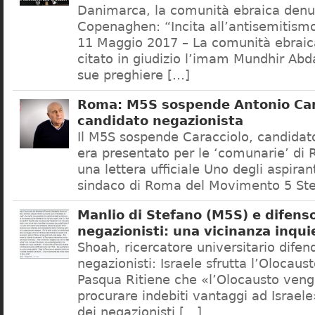
Danimarca, la comunità ebraica denu
Copenaghen: “Incita all’antisemitis
11 Maggio 2017 – La comunità ebrai
citato in giudizio l’imam Mundhir Abd
sue preghiere […]
Roma: M5S sospende Antonio Car
candidato negazionista
Il M5S sospende Caracciolo, candidato
era presentato per le ‘comunarie’ di
una lettera ufficiale Uno degli aspiran
sindaco di Roma del Movimento 5 Ste
Manlio di Stefano (M5S) e difenso
negazionisti: una vicinanza inqui
Shoah, ricercatore universitario difen
negazionisti: Israele sfrutta l’Olocaus
Pasqua Ritiene che «l’Olocausto venga
procurare indebiti vantaggi ad Israele
dei negazionisti […]