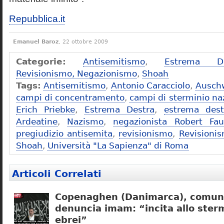
Repubblica.it
Emanuel Baroz
, 22 ottobre 2009
Categorie:
Antisemitismo
,
Estrema De
Revisionismo, Negazionismo
,
Shoah
Tags:
Antisemitismo
,
Antonio Caracciolo
,
Ausch
campi di concentramento
,
campi di sterminio naz
Erich Priebke
,
Estrema Destra
,
estrema dest
Ardeatine
,
Nazismo
,
negazionista Robert Fau
pregiudizio antisemita
,
revisionismo
,
Revisioni
Shoah
,
Università "La Sapienza" di Roma
Articoli Correlati
Copenaghen (Danimarca), comuni
denuncia imam: “incita allo sterm
ebrei”