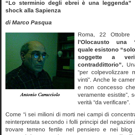
“Lo sterminio degli ebrei è una leggenda” p
shock alla Sapienza
di Marco Pasqua
Roma, 22 Ottobr
l’Olocausto una 
quale esistono “solo 
soggette a veri
contraddittorio”.
Una
“per colpevolizzare 
vinti”. Anche le cam
e non concesso che
veramente esistite”, 
verità “da verificare”.
Come “i sei milioni di morti nei campi di concentr
reinterpretata secondo i folli principi del negazi
trovare terreno fertile nel pensiero e nei blog