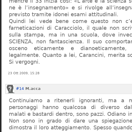
mentre il 33 inizia così: «L’arte e la scienza s
ne è l’insegnamento» e si rivolge all’inseg
previsto tramite idonei esami attitudinali.
Quindi lei vede bene come questo non c’e
farneticazioni di Caracciolo, il quale non scr
sulla stampa, ma in una scuola, dove inve
SCIENZA, non fantascienza. Il suo comport
osceno eticamente e dianoeticamente, 
legalmente. Quanto a lei, Carancini, merita so
Si vergogni.
23 Ott 2009, 15:28
#14
M.acca
Continuiamo a ritenerli ignoranti, ma a 
personaggi hanno qualcosa di diverso dal
malati e bastardi dentro, sono pazzi. Odiano i
Non sono in grado di dare una spiegazione
dimostra il loro atteggiamento. Spesso quando