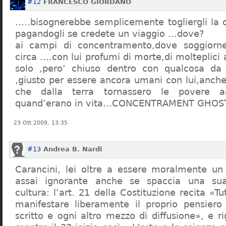
#12
FRANCESCO GIORDANO
…..bisognerebbe semplicemente togliergli la c
pagandogli se credete un viaggio …dove?
ai campi di concentramento,dove soggiorn
circa ….con lui profumi di morte,di molteplici 
solo ,pero’ chiuso dentro con qualcosa d
,giusto per essere ancora umani con lui,anch
che dalla terra tornassero le povere a
quand’erano in vita…CONCENTRAMENT GHOST
23 Ott 2009, 13:35
#13
Andrea B. Nardi
Carancini, lei oltre a essere moralmente un
assai ignorante anche se spaccia una su
cultura: l’art. 21 della Costituzione recita «Tu
manifestare liberamente il proprio pensiero
scritto e ogni altro mezzo di diffusione», e 