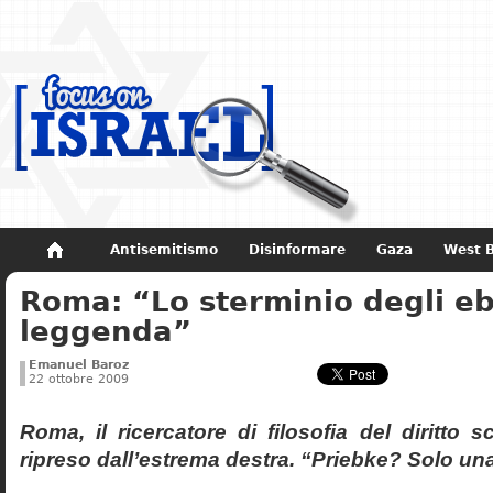
Antisemitismo
Disinformare
Gaza
West 
Roma: “Lo sterminio degli eb
Non dimenticare
Storia di Israele
leggenda”
Emanuel Baroz
22 ottobre 2009
Roma, il ricercatore di filosofia del diritto 
ripreso dall’estrema destra. “Priebke? Solo un