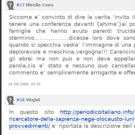
#17
Mirella Coen
Siccome e’ convinto di dire la verita ‘invito i
tenere una conferenza davanti {ahime’}ai poc
famiglie che hanno avuto parenti trucid
sterminio………………,dicesse loro dove sono f
quando si specchia vedra’ l’immagine di una 
deplorevole e meschina,vergogna!!! Carancin
gli ebrei ma non puo e non deve appellarsi
parola,cio e’ stato e nessuno puo cancellar
commento e’ semplicemente arrogante e offe
24 Ott 2009, 20:19
#18
Virghil
In questo sito
http://periodicoitaliano.inf
ricercatore-della-sapienza-nega-olocausto-lun
provvedimenti/
e’ riportata la descrizione dell’