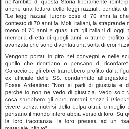
nell’ambito di questa Storia liberamente reinterpr
anche una lettura delle leggi razziali, condita di
“Le leggi razziali furono cose di 70 anni fa che
contesto di 70 anni fa. Molti italiani, la stragran
meno di 70 anni e quasi tutti gli italiani di og
memoria diretta di quegli anni. A trarne profitto 
avanzata che sono diventati una sorta di eroi nazio
Vengono portati in giro nei convegni e nelle sc
quello che ricordano o pensano di ricordare
Caracciolo, gli ebrei trarrebbero profitto dalla fig
ex ufficiale delle SS, condannato all’ergastolo 
Fosse Ardeatine: “Non si parli di giustizia e 
perché io non ne vedo di giustizia. Vedo solo 
cosa sarebbero gli ebrei romani senza i Prieb
vivere senza nutrirsi della colpa altrui, o meglio
pensano il mondo intero abbia verso di loro. Su 
la loro tracotanza, la loro pretesa ad un ris
materiale infinito”.