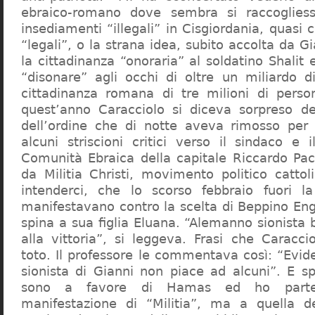
ebraico-romano dove sembra si raccogliess
insediamenti “illegali” in Cisgiordania, quasi c
“legali”, o la strana idea, subito accolta da G
la cittadinanza “onoraria” al soldatino Shali
“disonare” agli occhi di oltre un miliardo d
cittadinanza romana di tre milioni di perso
quest’anno Caracciolo si diceva sorpreso del
dell’ordine che di notte aveva rimosso per
alcuni striscioni critici verso il sindaco e 
Comunità Ebraica della capitale Riccardo Paci
da Militia Christi, movimento politico cattoli
intenderci, che lo scorso febbraio fuori la
manifestavano contro la scelta di Beppino Eng
spina a sua figlia Eluana. “Alemanno sionista
alla vittoria”, si leggeva. Frasi che Caracci
toto. Il professore le commentava così: “Evid
sionista di Gianni non piace ad alcuni”. E s
sono a favore di Hamas ed ho partec
manifestazione di “Militia”, ma a quella 