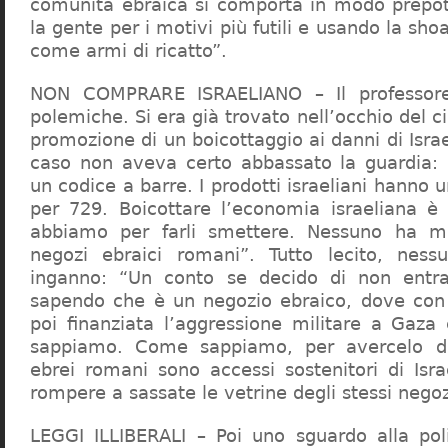
comunità ebraica si comporta in modo prepo
la gente per i motivi più futili e usando la sho
come armi di ricatto”.
NON COMPRARE ISRAELIANO – Il professor
polemiche. Si era già trovato nell’occhio del ci
promozione di un boicottaggio ai danni di Isra
caso non aveva certo abbassato la guardia: 
un codice a barre. I prodotti israeliani hanno u
per 729. Boicottare l’economia israeliana è
abbiamo per farli smettere. Nessuno ha m
negozi ebraici romani”. Tutto lecito, ness
inganno: “Un conto se decido di non entr
sapendo che è un negozio ebraico, dove con 
poi finanziata l’aggressione militare a Gaza
sappiamo. Come sappiamo, per avercelo de
ebrei romani sono accessi sostenitori di Isra
rompere a sassate le vetrine degli stessi negoz
LEGGI ILLIBERALI – Poi uno sguardo alla poli