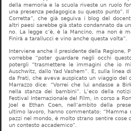
della memoria e la scuola riveste un ruolo f
una presenza pedagogica su questo punto”. Il 
Corretta”, che già seguiva i blog del docen
altri paesi sarebbe già stato condannato da un t
no. La legge c’è, è la Mancino, ma non è ma
Finirà a tarallucci e vino anche questa volta”.
Interviene anche il presidente della Regione, 
vorrebbe “poter guardare negli occhi questo
potergli “trasmettere le immagini che io m
Auschwitz, dallo Yad Vashem”. E, sulla linea 
da Frati, che aveva auspicato un viaggio del
Marrazzo dice: “Vorrei che lui andasse a Bi
nella stanza dei bambini”. L’eco della notiz
Festival Internazionale del Film, in corso a Rom
Joel e Ethan Coen, nell’ambito della prese
ultimo lavoro, hanno commentato: “Mamma m
pazzi nel mondo, è molto strano sentire cose 
un contesto accademico”.