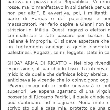
partiva da piazza della Repubblica. Vi era
rosse, ma io manifestavo in solidarietà per Gaz
non per altri”. E avvertiva, poi, i militanti
parte di Hamas e dei palestinesi e non 
massacratori. Per farlo capire a Gianni non b
striscioni di Militia. Questi ragazzi o elettori
criminalizzati e fatti passare per barbari l
italiana è impropria. Ci si deve aspettare che 
un trattamento analogo a quello riserva
palestinesi. Ragazzi, se mi leggete, state in 
SHOA? ARMA DI RICATTO – Nel blog rivendic
espressione, il suo chiodo fisso. La riteneva
midollo da quella che definisce lobby ebraica.
anticipava le vicende che lo coinvolgono oggi
“Poveri insegnanti e nelle università e ne
superiori. Se appena sgarrano di una virgol
possente di Riccardo Pacifici, il quale chiede s
può continuare ad insegnare. Meno male c
scrivo sto qui a casa mia, protetto da una 