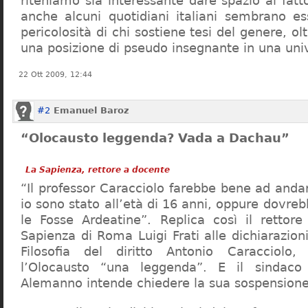
riteniamo sia interessante dare spazio al fa
anche alcuni quotidiani italiani sembrano ess
pericolosità di chi sostiene tesi del genere, o
una posizione di pseudo insegnante in una uni
22 Ott 2009, 12:44
#2
Emanuel Baroz
“Olocausto leggenda? Vada a Dachau”
La Sapienza, rettore a docente
“Il professor Caracciolo farebbe bene ad and
io sono stato all’età di 16 anni, oppure dovre
le Fosse Ardeatine”. Replica così il rettore 
Sapienza di Roma Luigi Frati alle dichiarazioni
Filosofia del diritto Antonio Caracciolo
l’Olocausto “una leggenda”. E il sindac
Alemanno intende chiedere la sua sospensione