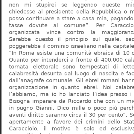
non mi stupirei se leggendo queste mie
chiedesse al presidente della Repubblica o 
posso continuare a stare a casa mia, pagando 
tasse dovute al comune”. Per Caraccio
organizzata vince contro la maggioranza
Sarebbe questo il principio sul quale, se
poggerebbe il dominio israeliano nella capita
“In Roma esiste una comunità ebraica di 10 
Quanto per intenderci a fronte di 400.000 cal
tornata elettorale sono tempestati di lette
calabresità desunta dal luogo di nascita e fa
dall’anagrafe comunale. Gli ebrei romani hann
organizzazione in quanto ebrei. Noi calabr
l’abbiamo, ma io ho lanciato l’idea presso 
Bisogna imparare da Riccardo che con un migl
in pugno Gianni. Dico mille o poco più perch
aventi diritto saranno circa il 30 per cento”. S
apertamente a favore dei crimini dello Stat
Caracciolo, il motivo è solo ed esclusi