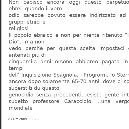
Non capisco ancora oggi questo perpetuo
ebrei..quando il vero
odio sarebbe dovuto essere indirizzato ad
gruppi etnici e
religiosi..
Il popolo ebraico e non per niente ritenuto “
Dio”…ma non
vedo perche per questa scelta impostaci 
antenati piu di
cinquemila anni orsono..abbiamo pagato in
tempi
dell’ Inquisizione Spagnola, i Progromi, lo St
ancora dopo solamente 65-70 anni, dove ci s
superstiti du questo
genocidio senza precedenti…esiste gente int
sudetto professore Caracciolo. ..una verg
mondiale
23 Ott 2009, 05:26