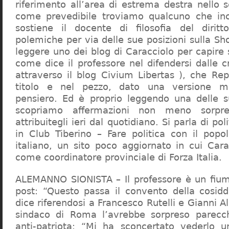
riferimento all’area di estrema destra nello s
come prevedibile troviamo qualcuno che in
sostiene il docente di filosofia del diritt
polemiche per via delle sue posizioni sulla S
leggere uno dei blog di Caracciolo per capire
come dice il professore nel difendersi dalle cr
attraverso il blog Civium Libertas ), che Rep
titolo e nel pezzo, dato una versione mi
pensiero. Ed è proprio leggendo una delle s
scopriamo affermazioni non meno sorpre
attribuitegli ieri dal quotidiano. Si parla di po
in Club Tiberino – Fare politica con il popo
italiano, un sito poco aggiornato in cui Cara
come coordinatore provinciale di Forza Italia.
ALEMANNO SIONISTA – Il professore è un fium
post: “Questo passa il convento della cosid
dice riferendosi a Francesco Rutelli e Gianni 
sindaco di Roma l’avrebbe sorpreso parecch
anti-patriota: “Mi ha sconcertato vederlo u