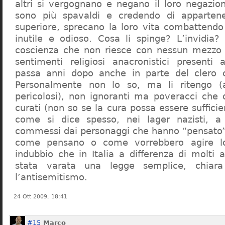
altri si vergognano e negano il loro negazion
sono più spavaldi e credendo di apparten
superiore, sprecano la loro vita combattendo
inutile e odioso. Cosa li spinge? L’invidia? 
coscienza che non riesce con nessun mezzo a
sentimenti religiosi anacronistici presenti
passa anni dopo anche in parte del clero cr
Personalmente non lo so, ma li ritengo (
pericolosi), non ignoranti ma poveracci che
curati (non so se la cura possa essere suffici
come si dice spesso, nei lager nazisti, a 
commessi dai personaggi che hanno “pensato”
come pensano o come vorrebbero agire l
indubbio che in Italia a differenza di molti a
stata varata una legge semplice, chiar
l’antisemitismo.
24 Ott 2009, 18:41
#15
Marco