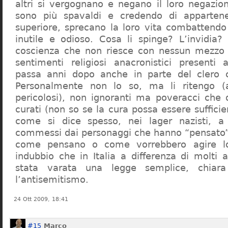
altri si vergognano e negano il loro negazion
sono più spavaldi e credendo di apparten
superiore, sprecano la loro vita combattendo
inutile e odioso. Cosa li spinge? L’invidia? 
coscienza che non riesce con nessun mezzo a
sentimenti religiosi anacronistici presenti
passa anni dopo anche in parte del clero cr
Personalmente non lo so, ma li ritengo (
pericolosi), non ignoranti ma poveracci che
curati (non so se la cura possa essere suffici
come si dice spesso, nei lager nazisti, a 
commessi dai personaggi che hanno “pensato”
come pensano o come vorrebbero agire l
indubbio che in Italia a differenza di molti a
stata varata una legge semplice, chiar
l’antisemitismo.
24 Ott 2009, 18:41
#15
Marco