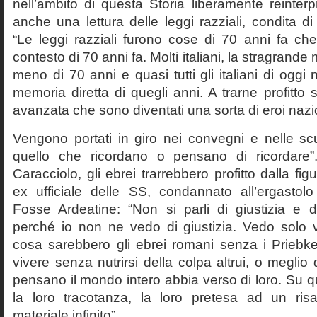
nell’ambito di questa Storia liberamente reinterpr
anche una lettura delle leggi razziali, condita di
“Le leggi razziali furono cose di 70 anni fa che
contesto di 70 anni fa. Molti italiani, la stragran
meno di 70 anni e quasi tutti gli italiani di og
memoria diretta di quegli anni. A trarne profitto 
avanzata che sono diventati una sorta di eroi nazio
Vengono portati in giro nei convegni e nelle sc
quello che ricordano o pensano di ricordare
Caracciolo, gli ebrei trarrebbero profitto dalla fig
ex ufficiale delle SS, condannato all’ergastolo 
Fosse Ardeatine: “Non si parli di giustizia e 
perché io non ne vedo di giustizia. Vedo solo 
cosa sarebbero gli ebrei romani senza i Prieb
vivere senza nutrirsi della colpa altrui, o meglio
pensano il mondo intero abbia verso di loro. Su 
la loro tracotanza, la loro pretesa ad un ris
materiale infinito”.