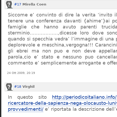
#17
Mirella Coen
Siccome e’ convinto di dire la verita ‘invito i
tenere una conferenza davanti {ahime’}ai poc
famiglie che hanno avuto parenti trucid
sterminio………………,dicesse loro dove sono f
quando si specchia vedra’ l’immagine di una 
deplorevole e meschina,vergogna!!! Carancin
gli ebrei ma non puo e non deve appellarsi
parola,cio e’ stato e nessuno puo cancellar
commento e’ semplicemente arrogante e offe
24 Ott 2009, 20:19
#18
Virghil
In questo sito
http://periodicoitaliano.inf
ricercatore-della-sapienza-nega-olocausto-lun
provvedimenti/
e’ riportata la descrizione dell’