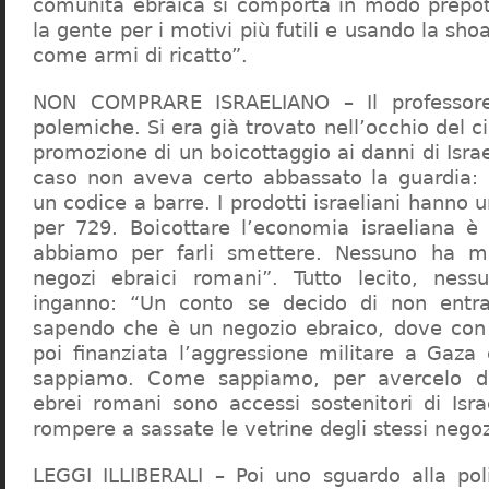
comunità ebraica si comporta in modo prepo
la gente per i motivi più futili e usando la sho
come armi di ricatto”.
NON COMPRARE ISRAELIANO – Il professor
polemiche. Si era già trovato nell’occhio del ci
promozione di un boicottaggio ai danni di Isra
caso non aveva certo abbassato la guardia: 
un codice a barre. I prodotti israeliani hanno u
per 729. Boicottare l’economia israeliana è
abbiamo per farli smettere. Nessuno ha m
negozi ebraici romani”. Tutto lecito, ness
inganno: “Un conto se decido di non entr
sapendo che è un negozio ebraico, dove con 
poi finanziata l’aggressione militare a Gaza
sappiamo. Come sappiamo, per avercelo de
ebrei romani sono accessi sostenitori di Isra
rompere a sassate le vetrine degli stessi negoz
LEGGI ILLIBERALI – Poi uno sguardo alla poli