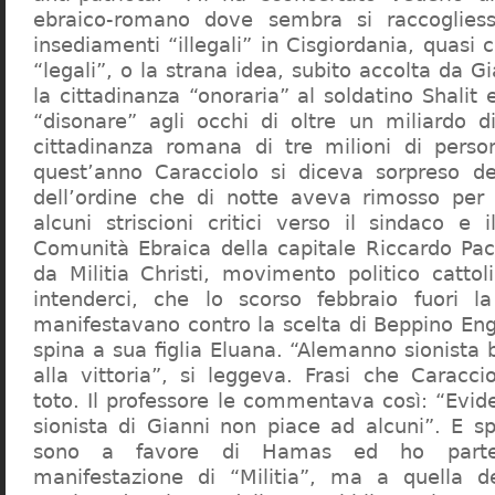
ebraico-romano dove sembra si raccogliess
insediamenti “illegali” in Cisgiordania, quasi c
“legali”, o la strana idea, subito accolta da G
la cittadinanza “onoraria” al soldatino Shali
“disonare” agli occhi di oltre un miliardo d
cittadinanza romana di tre milioni di perso
quest’anno Caracciolo si diceva sorpreso del
dell’ordine che di notte aveva rimosso per
alcuni striscioni critici verso il sindaco e 
Comunità Ebraica della capitale Riccardo Paci
da Militia Christi, movimento politico cattoli
intenderci, che lo scorso febbraio fuori la
manifestavano contro la scelta di Beppino Eng
spina a sua figlia Eluana. “Alemanno sionista
alla vittoria”, si leggeva. Frasi che Caracci
toto. Il professore le commentava così: “Evid
sionista di Gianni non piace ad alcuni”. E s
sono a favore di Hamas ed ho partec
manifestazione di “Militia”, ma a quella 