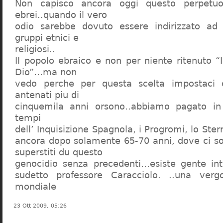
Non capisco ancora oggi questo perpetuo
ebrei..quando il vero
odio sarebbe dovuto essere indirizzato ad
gruppi etnici e
religiosi..
Il popolo ebraico e non per niente ritenuto “
Dio”…ma non
vedo perche per questa scelta impostaci 
antenati piu di
cinquemila anni orsono..abbiamo pagato in
tempi
dell’ Inquisizione Spagnola, i Progromi, lo St
ancora dopo solamente 65-70 anni, dove ci s
superstiti du questo
genocidio senza precedenti…esiste gente int
sudetto professore Caracciolo. ..una verg
mondiale
23 Ott 2009, 05:26