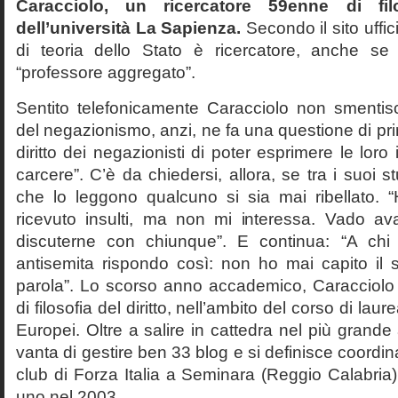
Caracciolo, un ricercatore 59enne di filo
dell’università La Sapienza.
Secondo il sito uffic
di teoria dello Stato è ricercatore, anche se
“professore aggregato”.
Sentito telefonicamente Caracciolo non smentisc
del negazionismo, anzi, ne fa una questione di pri
diritto dei negazionisti di poter esprimere le loro 
carcere”. C’è da chiedersi, allora, se tra i suoi 
che lo leggono qualcuno si sia mai ribellato. 
ricevuto insulti, ma non mi interessa. Vado av
discuterne con chiunque”. E continua: “A ch
antisemita rispondo così: non ho mai capito il s
parola”. Lo scorso anno accademico, Caracciolo
di filosofia del diritto, nell’ambito del corso di laurea
Europei. Oltre a salire in cattedra nel più grande
vanta di gestire ben 33 blog e si definisce coordin
club di Forza Italia a Seminara (Reggio Calabria
uno nel 2003.