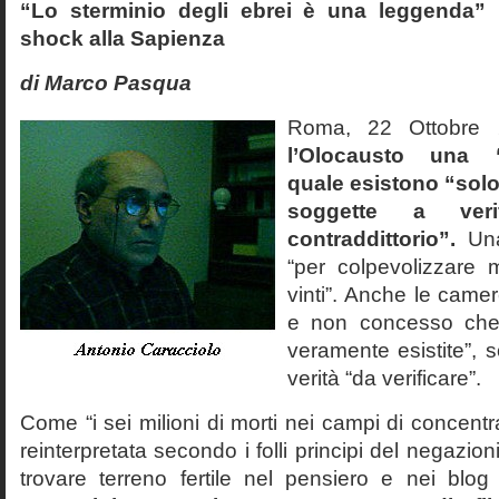
“Lo sterminio degli ebrei è una leggenda” p
shock alla Sapienza
di Marco Pasqua
Roma, 22 Ottobr
l’Olocausto una 
quale esistono “solo 
soggette a veri
contraddittorio”.
Una
“per colpevolizzare 
vinti”. Anche le cam
e non concesso che
veramente esistite”, 
verità “da verificare”.
Come “i sei milioni di morti nei campi di concentr
reinterpretata secondo i folli principi del negazi
trovare terreno fertile nel pensiero e nei blog