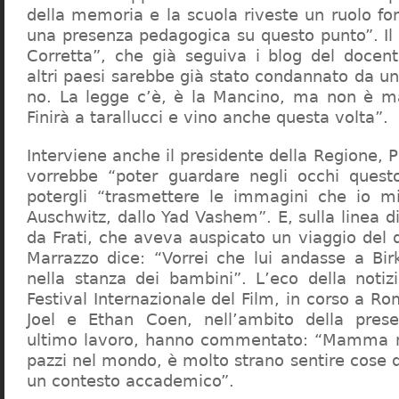
della memoria e la scuola riveste un ruolo f
una presenza pedagogica su questo punto”. Il 
Corretta”, che già seguiva i blog del docen
altri paesi sarebbe già stato condannato da un t
no. La legge c’è, è la Mancino, ma non è ma
Finirà a tarallucci e vino anche questa volta”.
Interviene anche il presidente della Regione, 
vorrebbe “poter guardare negli occhi questo
potergli “trasmettere le immagini che io m
Auschwitz, dallo Yad Vashem”. E, sulla linea 
da Frati, che aveva auspicato un viaggio del
Marrazzo dice: “Vorrei che lui andasse a Bi
nella stanza dei bambini”. L’eco della notiz
Festival Internazionale del Film, in corso a Rom
Joel e Ethan Coen, nell’ambito della prese
ultimo lavoro, hanno commentato: “Mamma m
pazzi nel mondo, è molto strano sentire cose 
un contesto accademico”.