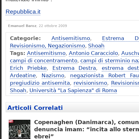
Repubblica.it
Emanuel Baroz
, 22 ottobre 2009
Categorie:
Antisemitismo
,
Estrema De
Revisionismo, Negazionismo
,
Shoah
Tags:
Antisemitismo
,
Antonio Caracciolo
,
Ausch
campi di concentramento
,
campi di sterminio naz
Erich Priebke
,
Estrema Destra
,
estrema dest
Ardeatine
,
Nazismo
,
negazionista Robert Fau
pregiudizio antisemita
,
revisionismo
,
Revisioni
Shoah
,
Università "La Sapienza" di Roma
Articoli Correlati
Copenaghen (Danimarca), comuni
denuncia imam: “incita allo sterm
ebrei”