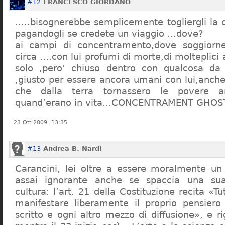
#12
FRANCESCO GIORDANO
…..bisognerebbe semplicemente togliergli la c
pagandogli se credete un viaggio …dove?
ai campi di concentramento,dove soggiorn
circa ….con lui profumi di morte,di molteplici 
solo ,pero’ chiuso dentro con qualcosa d
,giusto per essere ancora umani con lui,anch
che dalla terra tornassero le povere a
quand’erano in vita…CONCENTRAMENT GHOST
23 Ott 2009, 13:35
#13
Andrea B. Nardi
Carancini, lei oltre a essere moralmente un
assai ignorante anche se spaccia una su
cultura: l’art. 21 della Costituzione recita «Tu
manifestare liberamente il proprio pensiero
scritto e ogni altro mezzo di diffusione», e 