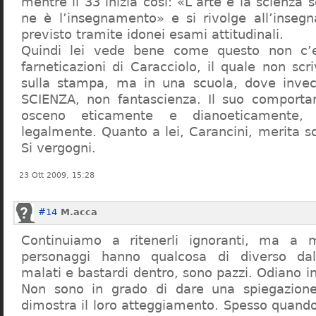
mentre il 33 inizia così: «L’arte e la scienza s
ne è l’insegnamento» e si rivolge all’inseg
previsto tramite idonei esami attitudinali.
Quindi lei vede bene come questo non c’e
farneticazioni di Caracciolo, il quale non scr
sulla stampa, ma in una scuola, dove inve
SCIENZA, non fantascienza. Il suo comport
osceno eticamente e dianoeticamente, 
legalmente. Quanto a lei, Carancini, merita so
Si vergogni.
23 Ott 2009, 15:28
#14
M.acca
Continuiamo a ritenerli ignoranti, ma a 
personaggi hanno qualcosa di diverso dal
malati e bastardi dentro, sono pazzi. Odiano i
Non sono in grado di dare una spiegazione
dimostra il loro atteggiamento. Spesso quando