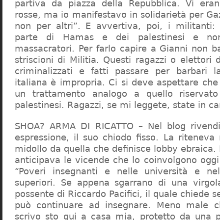
partiva da piazza della Repubblica. Vi era
rosse, ma io manifestavo in solidarietà per Gaz
non per altri”. E avvertiva, poi, i militanti
parte di Hamas e dei palestinesi e non 
massacratori. Per farlo capire a Gianni non b
striscioni di Militia. Questi ragazzi o elettori
criminalizzati e fatti passare per barbari l
italiana è impropria. Ci si deve aspettare che 
un trattamento analogo a quello riserva
palestinesi. Ragazzi, se mi leggete, state in 
SHOA? ARMA DI RICATTO – Nel blog rivendic
espressione, il suo chiodo fisso. La riteneva
midollo da quella che definisce lobby ebraica.
anticipava le vicende che lo coinvolgono oggi
“Poveri insegnanti e nelle università e ne
superiori. Se appena sgarrano di una virgol
possente di Riccardo Pacifici, il quale chiede s
può continuare ad insegnare. Meno male c
scrivo sto qui a casa mia, protetto da una 