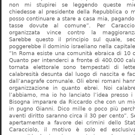
non mi stupirei se leggendo queste mie
chiedesse al presidente della Repubblica o 
posso continuare a stare a casa mia, pagando 
tasse dovute al comune”. Per Caraccio
organizzata vince contro la maggioranza
Sarebbe questo il principio sul quale, se
poggerebbe il dominio israeliano nella capita
“In Roma esiste una comunità ebraica di 10 
Quanto per intenderci a fronte di 400.000 cal
tornata elettorale sono tempestati di lette
calabresità desunta dal luogo di nascita e fa
dall’anagrafe comunale. Gli ebrei romani hann
organizzazione in quanto ebrei. Noi calabr
l’abbiamo, ma io ho lanciato l’idea presso 
Bisogna imparare da Riccardo che con un migl
in pugno Gianni. Dico mille o poco più perch
aventi diritto saranno circa il 30 per cento”. S
apertamente a favore dei crimini dello Stat
Caracciolo, il motivo è solo ed esclusi