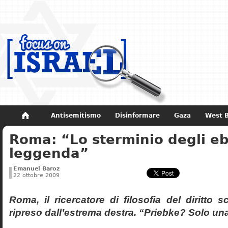
Antisemitismo
Disinformare
Gaza
West 
Roma: “Lo sterminio degli eb
Non dimenticare
Storia di Israele
leggenda”
Emanuel Baroz
22 ottobre 2009
Roma, il ricercatore di filosofia del diritto 
ripreso dall’estrema destra. “Priebke? Solo un