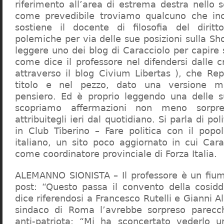
riferimento all’area di estrema destra nello s
come prevedibile troviamo qualcuno che in
sostiene il docente di filosofia del diritt
polemiche per via delle sue posizioni sulla S
leggere uno dei blog di Caracciolo per capire
come dice il professore nel difendersi dalle cr
attraverso il blog Civium Libertas ), che Rep
titolo e nel pezzo, dato una versione mi
pensiero. Ed è proprio leggendo una delle s
scopriamo affermazioni non meno sorpre
attribuitegli ieri dal quotidiano. Si parla di po
in Club Tiberino – Fare politica con il popo
italiano, un sito poco aggiornato in cui Cara
come coordinatore provinciale di Forza Italia.
ALEMANNO SIONISTA – Il professore è un fium
post: “Questo passa il convento della cosid
dice riferendosi a Francesco Rutelli e Gianni 
sindaco di Roma l’avrebbe sorpreso parecch
anti-patriota: “Mi ha sconcertato vederlo u