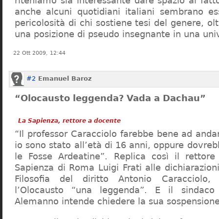
riteniamo sia interessante dare spazio al fa
anche alcuni quotidiani italiani sembrano ess
pericolosità di chi sostiene tesi del genere, o
una posizione di pseudo insegnante in una uni
22 Ott 2009, 12:44
#2
Emanuel Baroz
“Olocausto leggenda? Vada a Dachau”
La Sapienza, rettore a docente
“Il professor Caracciolo farebbe bene ad and
io sono stato all’età di 16 anni, oppure dovre
le Fosse Ardeatine”. Replica così il rettore 
Sapienza di Roma Luigi Frati alle dichiarazioni
Filosofia del diritto Antonio Caracciolo
l’Olocausto “una leggenda”. E il sindac
Alemanno intende chiedere la sua sospensione