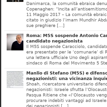
Danimarca, la comunità ebraica denu
Copenaghen: “Incita all’antisemitis
11 Maggio 2017 – La comunità ebrai
citato in giudizio l’imam Mundhir Abd
sue preghiere […]
Roma: M5S sospende Antonio Car
candidato negazionista
Il M5S sospende Caracciolo, candidato
era presentato per le ‘comunarie’ di
una lettera ufficiale Uno degli aspiran
sindaco di Roma del Movimento 5 Ste
Manlio di Stefano (M5S) e difenso
negazionisti: una vicinanza inqui
Shoah, ricercatore universitario difen
negazionisti: Israele sfrutta l’Olocaus
Pasqua Ritiene che «l’Olocausto venga
procurare indebiti vantaggi ad Israele
dei negazionisti […]