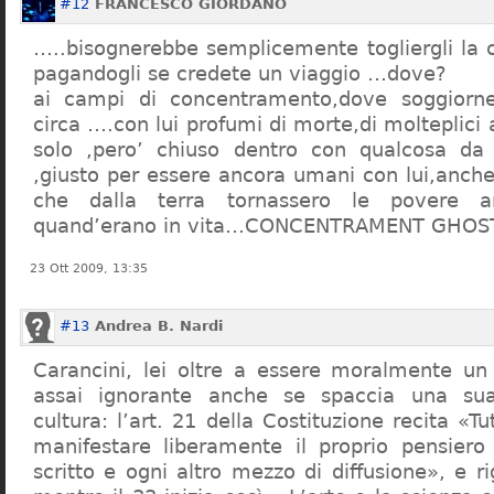
#12
FRANCESCO GIORDANO
…..bisognerebbe semplicemente togliergli la c
pagandogli se credete un viaggio …dove?
ai campi di concentramento,dove soggiorn
circa ….con lui profumi di morte,di molteplici 
solo ,pero’ chiuso dentro con qualcosa d
,giusto per essere ancora umani con lui,anch
che dalla terra tornassero le povere a
quand’erano in vita…CONCENTRAMENT GHOST
23 Ott 2009, 13:35
#13
Andrea B. Nardi
Carancini, lei oltre a essere moralmente un
assai ignorante anche se spaccia una su
cultura: l’art. 21 della Costituzione recita «Tu
manifestare liberamente il proprio pensiero
scritto e ogni altro mezzo di diffusione», e 