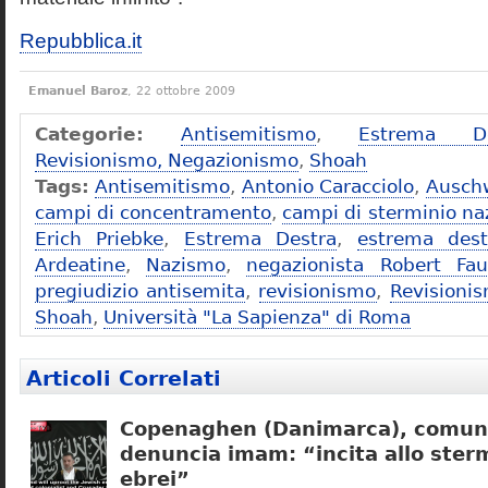
Repubblica.it
Emanuel Baroz
, 22 ottobre 2009
Categorie:
Antisemitismo
,
Estrema De
Revisionismo, Negazionismo
,
Shoah
Tags:
Antisemitismo
,
Antonio Caracciolo
,
Ausch
campi di concentramento
,
campi di sterminio naz
Erich Priebke
,
Estrema Destra
,
estrema dest
Ardeatine
,
Nazismo
,
negazionista Robert Fau
pregiudizio antisemita
,
revisionismo
,
Revisioni
Shoah
,
Università "La Sapienza" di Roma
Articoli Correlati
Copenaghen (Danimarca), comuni
denuncia imam: “incita allo sterm
ebrei”