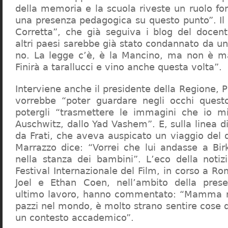
della memoria e la scuola riveste un ruolo f
una presenza pedagogica su questo punto”. Il 
Corretta”, che già seguiva i blog del docen
altri paesi sarebbe già stato condannato da un t
no. La legge c’è, è la Mancino, ma non è ma
Finirà a tarallucci e vino anche questa volta”.
Interviene anche il presidente della Regione, 
vorrebbe “poter guardare negli occhi questo
potergli “trasmettere le immagini che io m
Auschwitz, dallo Yad Vashem”. E, sulla linea 
da Frati, che aveva auspicato un viaggio del
Marrazzo dice: “Vorrei che lui andasse a Bi
nella stanza dei bambini”. L’eco della notiz
Festival Internazionale del Film, in corso a Rom
Joel e Ethan Coen, nell’ambito della prese
ultimo lavoro, hanno commentato: “Mamma m
pazzi nel mondo, è molto strano sentire cose 
un contesto accademico”.