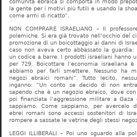
comunità ebraica si comporta in modo prepo
la gente per i motivi più futili e usando la sho
come armi di ricatto”.
NON COMPRARE ISRAELIANO – Il professor
polemiche. Si era già trovato nell’occhio del ci
promozione di un boicottaggio ai danni di Isra
caso non aveva certo abbassato la guardia: 
un codice a barre. I prodotti israeliani hanno u
per 729. Boicottare l’economia israeliana è
abbiamo per farli smettere. Nessuno ha m
negozi ebraici romani”. Tutto lecito, ness
inganno: “Un conto se decido di non entr
sapendo che è un negozio ebraico, dove con 
poi finanziata l’aggressione militare a Gaza
sappiamo. Come sappiamo, per avercelo de
ebrei romani sono accessi sostenitori di Isra
rompere a sassate le vetrine degli stessi negoz
LEGGI ILLIBERALI – Poi uno sguardo alla poli