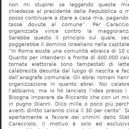
non mi stupirei se leggendo queste mie
chiedesse al presidente della Repubblica o 
posso continuare a stare a casa mia, pagando 
tasse dovute al comune”. Per Caraccio
organizzata vince contro la maggioranza
Sarebbe questo il principio sul quale, se
poggerebbe il dominio israeliano nella capita
“In Roma esiste una comunità ebraica di 10 
Quanto per intenderci a fronte di 400.000 cal
tornata elettorale sono tempestati di lette
calabresità desunta dal luogo di nascita e fa
dall’anagrafe comunale. Gli ebrei romani hann
organizzazione in quanto ebrei. Noi calabr
l’abbiamo, ma io ho lanciato l’idea presso 
Bisogna imparare da Riccardo che con un migl
in pugno Gianni. Dico mille o poco più perch
aventi diritto saranno circa il 30 per cento”. S
apertamente a favore dei crimini dello Stat
Caracciolo, il motivo è solo ed esclusi