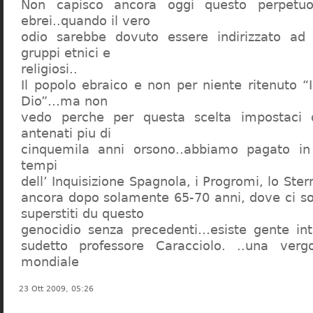
Non capisco ancora oggi questo perpetuo
ebrei..quando il vero
odio sarebbe dovuto essere indirizzato ad
gruppi etnici e
religiosi..
Il popolo ebraico e non per niente ritenuto “
Dio”…ma non
vedo perche per questa scelta impostaci 
antenati piu di
cinquemila anni orsono..abbiamo pagato in
tempi
dell’ Inquisizione Spagnola, i Progromi, lo St
ancora dopo solamente 65-70 anni, dove ci s
superstiti du questo
genocidio senza precedenti…esiste gente int
sudetto professore Caracciolo. ..una verg
mondiale
23 Ott 2009, 05:26