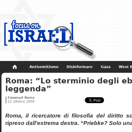
Antisemitismo
Disinformare
Gaza
West 
Roma: “Lo sterminio degli eb
Non dimenticare
Storia di Israele
leggenda”
Emanuel Baroz
22 ottobre 2009
Roma, il ricercatore di filosofia del diritto 
ripreso dall’estrema destra. “Priebke? Solo un