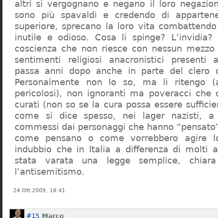
altri si vergognano e negano il loro negazion
sono più spavaldi e credendo di apparten
superiore, sprecano la loro vita combattendo
inutile e odioso. Cosa li spinge? L’invidia? 
coscienza che non riesce con nessun mezzo a
sentimenti religiosi anacronistici presenti
passa anni dopo anche in parte del clero cr
Personalmente non lo so, ma li ritengo (
pericolosi), non ignoranti ma poveracci che
curati (non so se la cura possa essere suffici
come si dice spesso, nei lager nazisti, a 
commessi dai personaggi che hanno “pensato”
come pensano o come vorrebbero agire l
indubbio che in Italia a differenza di molti a
stata varata una legge semplice, chiar
l’antisemitismo.
24 Ott 2009, 18:41
#15
Marco