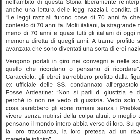
nell’ambito di questa Storia liberamente reinterpr
anche una lettura delle leggi razziali, condita di
“Le leggi razziali furono cose di 70 anni fa che
contesto di 70 anni fa. Molti italiani, la stragran
meno di 70 anni e quasi tutti gli italiani di og
memoria diretta di quegli anni. A trarne profitto 
avanzata che sono diventati una sorta di eroi nazio
Vengono portati in giro nei convegni e nelle sc
quello che ricordano o pensano di ricordare
Caracciolo, gli ebrei trarrebbero profitto dalla fig
ex ufficiale delle SS, condannato all’ergastolo 
Fosse Ardeatine: “Non si parli di giustizia e 
perché io non ne vedo di giustizia. Vedo solo 
cosa sarebbero gli ebrei romani senza i Prieb
vivere senza nutrirsi della colpa altrui, o meglio
pensano il mondo intero abbia verso di loro. Su 
la loro tracotanza, la loro pretesa ad un ris
materiale infinito”.