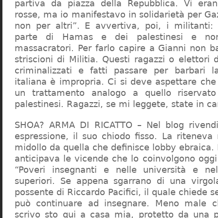
partiva da piazza della Repubblica. Vi era
rosse, ma io manifestavo in solidarietà per Gaz
non per altri”. E avvertiva, poi, i militanti
parte di Hamas e dei palestinesi e non 
massacratori. Per farlo capire a Gianni non b
striscioni di Militia. Questi ragazzi o elettori
criminalizzati e fatti passare per barbari l
italiana è impropria. Ci si deve aspettare che 
un trattamento analogo a quello riserva
palestinesi. Ragazzi, se mi leggete, state in 
SHOA? ARMA DI RICATTO – Nel blog rivendic
espressione, il suo chiodo fisso. La riteneva
midollo da quella che definisce lobby ebraica.
anticipava le vicende che lo coinvolgono oggi
“Poveri insegnanti e nelle università e ne
superiori. Se appena sgarrano di una virgol
possente di Riccardo Pacifici, il quale chiede s
può continuare ad insegnare. Meno male c
scrivo sto qui a casa mia, protetto da una 