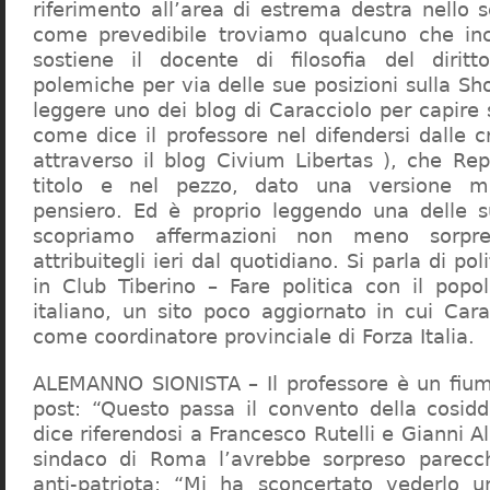
riferimento all’area di estrema destra nello s
come prevedibile troviamo qualcuno che in
sostiene il docente di filosofia del diritt
polemiche per via delle sue posizioni sulla S
leggere uno dei blog di Caracciolo per capire
come dice il professore nel difendersi dalle cr
attraverso il blog Civium Libertas ), che Rep
titolo e nel pezzo, dato una versione mi
pensiero. Ed è proprio leggendo una delle s
scopriamo affermazioni non meno sorpre
attribuitegli ieri dal quotidiano. Si parla di po
in Club Tiberino – Fare politica con il popo
italiano, un sito poco aggiornato in cui Cara
come coordinatore provinciale di Forza Italia.
ALEMANNO SIONISTA – Il professore è un fium
post: “Questo passa il convento della cosid
dice riferendosi a Francesco Rutelli e Gianni 
sindaco di Roma l’avrebbe sorpreso parecch
anti-patriota: “Mi ha sconcertato vederlo u