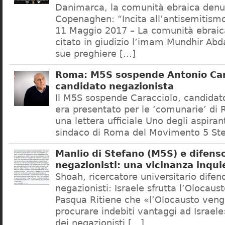
Danimarca, la comunità ebraica denu
Copenaghen: “Incita all’antisemitis
11 Maggio 2017 – La comunità ebrai
citato in giudizio l’imam Mundhir Abd
sue preghiere […]
Roma: M5S sospende Antonio Car
candidato negazionista
Il M5S sospende Caracciolo, candidato
era presentato per le ‘comunarie’ di
una lettera ufficiale Uno degli aspiran
sindaco di Roma del Movimento 5 Ste
Manlio di Stefano (M5S) e difenso
negazionisti: una vicinanza inqui
Shoah, ricercatore universitario difen
negazionisti: Israele sfrutta l’Olocaus
Pasqua Ritiene che «l’Olocausto venga
procurare indebiti vantaggi ad Israele
dei negazionisti […]