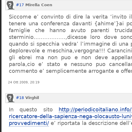
#17
Mirella Coen
Siccome e’ convinto di dire la verita ‘invito i
tenere una conferenza davanti {ahime’}ai poc
famiglie che hanno avuto parenti trucid
sterminio………………,dicesse loro dove sono f
quando si specchia vedra’ l’immagine di una 
deplorevole e meschina,vergogna!!! Carancin
gli ebrei ma non puo e non deve appellarsi
parola,cio e’ stato e nessuno puo cancellar
commento e’ semplicemente arrogante e offe
24 Ott 2009, 20:19
#18
Virghil
In questo sito
http://periodicoitaliano.inf
ricercatore-della-sapienza-nega-olocausto-lun
provvedimenti/
e’ riportata la descrizione dell’