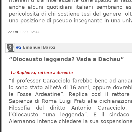
riteniamo sia interessante dare spazio al fa
anche alcuni quotidiani italiani sembrano ess
pericolosità di chi sostiene tesi del genere, o
una posizione di pseudo insegnante in una uni
22 Ott 2009, 12:44
#2
Emanuel Baroz
“Olocausto leggenda? Vada a Dachau”
La Sapienza, rettore a docente
“Il professor Caracciolo farebbe bene ad and
io sono stato all’età di 16 anni, oppure dovre
le Fosse Ardeatine”. Replica così il rettore 
Sapienza di Roma Luigi Frati alle dichiarazioni
Filosofia del diritto Antonio Caracciolo
l’Olocausto “una leggenda”. E il sindac
Alemanno intende chiedere la sua sospensione