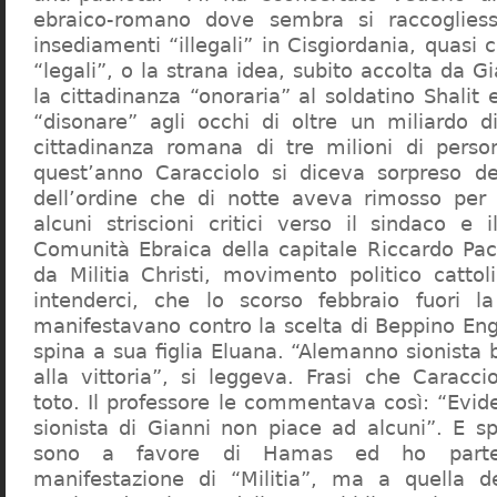
ebraico-romano dove sembra si raccogliess
insediamenti “illegali” in Cisgiordania, quasi c
“legali”, o la strana idea, subito accolta da G
la cittadinanza “onoraria” al soldatino Shali
“disonare” agli occhi di oltre un miliardo d
cittadinanza romana di tre milioni di perso
quest’anno Caracciolo si diceva sorpreso del
dell’ordine che di notte aveva rimosso per
alcuni striscioni critici verso il sindaco e 
Comunità Ebraica della capitale Riccardo Paci
da Militia Christi, movimento politico cattoli
intenderci, che lo scorso febbraio fuori la
manifestavano contro la scelta di Beppino Eng
spina a sua figlia Eluana. “Alemanno sionista
alla vittoria”, si leggeva. Frasi che Caracci
toto. Il professore le commentava così: “Evid
sionista di Gianni non piace ad alcuni”. E s
sono a favore di Hamas ed ho partec
manifestazione di “Militia”, ma a quella 