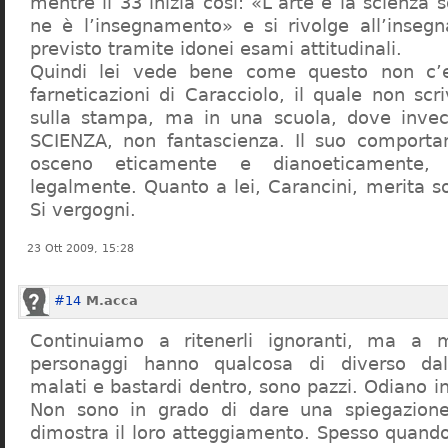
mentre il 33 inizia così: «L’arte e la scienza s
ne è l’insegnamento» e si rivolge all’inseg
previsto tramite idonei esami attitudinali.
Quindi lei vede bene come questo non c’e
farneticazioni di Caracciolo, il quale non scr
sulla stampa, ma in una scuola, dove inve
SCIENZA, non fantascienza. Il suo comport
osceno eticamente e dianoeticamente, 
legalmente. Quanto a lei, Carancini, merita so
Si vergogni.
23 Ott 2009, 15:28
#14
M.acca
Continuiamo a ritenerli ignoranti, ma a 
personaggi hanno qualcosa di diverso dal
malati e bastardi dentro, sono pazzi. Odiano i
Non sono in grado di dare una spiegazione
dimostra il loro atteggiamento. Spesso quando