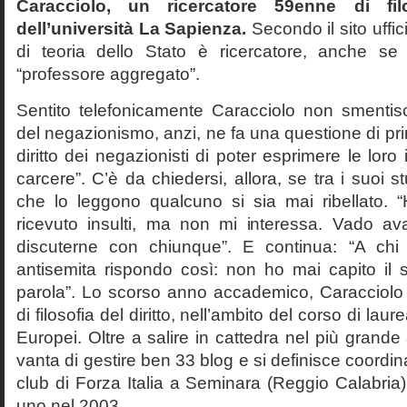
Caracciolo, un ricercatore 59enne di filo
dell’università La Sapienza.
Secondo il sito uffic
di teoria dello Stato è ricercatore, anche se
“professore aggregato”.
Sentito telefonicamente Caracciolo non smentisc
del negazionismo, anzi, ne fa una questione di pri
diritto dei negazionisti di poter esprimere le loro 
carcere”. C’è da chiedersi, allora, se tra i suoi 
che lo leggono qualcuno si sia mai ribellato. 
ricevuto insulti, ma non mi interessa. Vado av
discuterne con chiunque”. E continua: “A ch
antisemita rispondo così: non ho mai capito il s
parola”. Lo scorso anno accademico, Caracciolo
di filosofia del diritto, nell’ambito del corso di laurea
Europei. Oltre a salire in cattedra nel più grande
vanta di gestire ben 33 blog e si definisce coordin
club di Forza Italia a Seminara (Reggio Calabria
uno nel 2003.