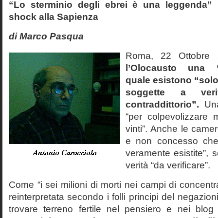
“Lo sterminio degli ebrei è una leggenda” p
shock alla Sapienza
di Marco Pasqua
Roma, 22 Ottobr
l’Olocausto una 
quale esistono “solo 
soggette a veri
contraddittorio”.
Una
“per colpevolizzare 
vinti”. Anche le cam
e non concesso che
veramente esistite”, 
verità “da verificare”.
Come “i sei milioni di morti nei campi di concentr
reinterpretata secondo i folli principi del negazi
trovare terreno fertile nel pensiero e nei blog