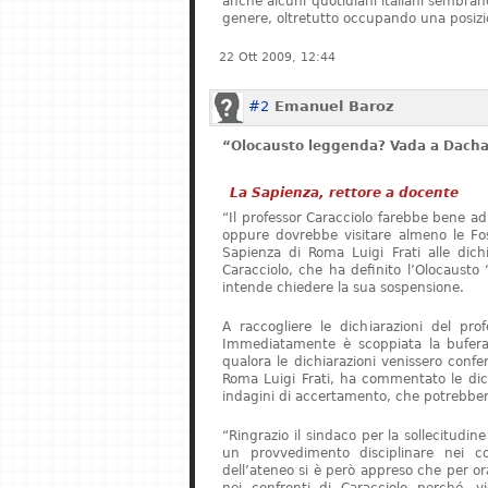
anche alcuni quotidiani italiani sembrano 
genere, oltretutto occupando una posizi
22 Ott 2009, 12:44
#2
Emanuel Baroz
“Olocausto leggenda? Vada a Dach
La Sapienza, rettore a docente
“Il professor Caracciolo farebbe bene ad
oppure dovrebbe visitare almeno le Foss
Sapienza di Roma Luigi Frati alle dichia
Caracciolo, che ha definito l’Olocaust
intende chiedere la sua sospensione.
A raccogliere le dichiarazioni del pro
Immediatamente è scoppiata la bufera.
qualora le dichiarazioni venissero confer
Roma Luigi Frati, ha commentato le dich
indagini di accertamento, che potrebbero
“Ringrazio il sindaco per la sollecitudin
un provvedimento disciplinare nei co
dell’ateneo si è però appreso che per o