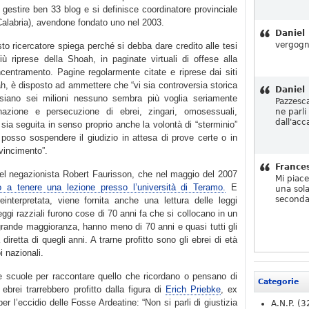
 gestire ben 33 blog e si definisce coordinatore provinciale
Calabria), avendone fondato uno nel 2003.
Daniel
vergogn
esto ricercatore spiega perché si debba dare credito alle tesi
iù riprese della Shoah, in paginate virtuali di offese alla
centramento. Pagine regolarmente citate e riprese dai siti
ah, è disposto ad ammettere che “vi sia controversia storica
Daniel
siano sei milioni nessuno sembra più voglia seriamente
Pazzesc
inazione e persecuzione di ebrei, zingari, omosessuali,
ne parli
dall'acc
e sia seguita in senso proprio anche la volontà di “sterminio”
osso sospendere il giudizio in attesa di prove certe o in
vincimento”.
France
del negazionista Robert Faurisson, che nel maggio del 2007
Mi piac
to a tenere una lezione presso l’università di Teramo.
E
una sola
seconda
einterpretata, viene fornita anche una lettura delle leggi
leggi razziali furono cose di 70 anni fa che si collocano in un
ragrande maggioranza, hanno meno di 70 anni e quasi tutti gli
retta di quegli anni. A trarne profitto sono gli ebrei di età
i nazionali.
le scuole per raccontare quello che ricordano o pensano di
Categorie
ebrei trarrebbero profitto dalla figura di
Erich Priebke
, ex
er l’eccidio delle Fosse Ardeatine: “Non si parli di giustizia
A.N.P.
(3