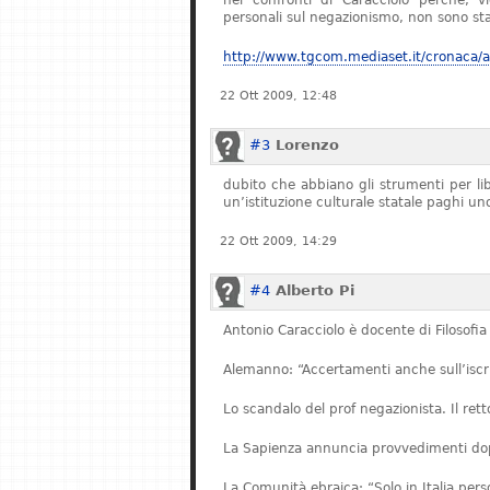
nei confronti di Caracciolo perché, v
personali sul negazionismo, non sono stat
http://www.tgcom.mediaset.it/cronaca/ar
22 Ott 2009, 12:48
#3
Lorenzo
dubito che abbiano gli strumenti per l
un’istituzione culturale statale paghi u
22 Ott 2009, 14:29
#4
Alberto Pi
Antonio Caracciolo è docente di Filosofia 
Alemanno: “Accertamenti anche sull’iscriz
Lo scandalo del prof negazionista. Il re
La Sapienza annuncia provvedimenti dopo
La Comunità ebraica: “Solo in Italia pe