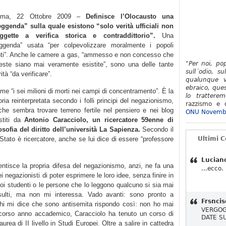
oma, 22 Ottobre 2009 –
Definisce l’Olocausto una
eggenda” sulla quale esistono “solo verità ufficiali non
ggette a verifica storica e contraddittorio”.
Una
eggenda” usata “per colpevolizzare moralmente i popoli
nti”. Anche le camere a gas, “ammesso e non concesso che
"Per noi, po
este siano mai veramente esistite”, sono una delle tante
sull´odio, su
ità “da verificare”.
qualunque v
ebraico, ques
me “i sei milioni di morti nei campi di concentramento”. È la
lo tratterem
oria reinterpretata secondo i folli principi del negazionismo,
razzismo e d
che sembra trovare terreno fertile nel pensiero e nei blog
ONU Novemb
stiti da
Antonio Caracciolo, un ricercatore 59enne di
losofia del diritto dell’università La Sapienza.
Secondo il
o Stato è ricercatore, anche se lui dice di essere “professore
Ultimi 
Lucian
ntisce la propria difesa del negazionismo, anzi, ne fa una
...ecco.
ei negazionisti di poter esprimere le loro idee, senza finire in
suoi studenti o le persone che lo leggono qualcuno si sia mai
insulti, ma non mi interessa. Vado avanti: sono pronto a
Frsncis
chi mi dice che sono antisemita rispondo così: non ho mai
VERGOG
o scorso anno accademico, Caracciolo ha tenuto un corso di
DATE S
laurea di II livello in Studi Europei. Oltre a salire in cattedra