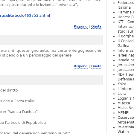
iene spiegato negli ambienti universitari le sue idee
Federazio
e esposte durante le lezioni all’università”.
Italiana
Fiamma N
ticoli/articolo463752.shtml
Honest Re
ICT – Cen
|
Rispondi
Quota
Internazi
studi sul
Il Borghe
Il Contad
Galilea
iberarsi di questo ignorante, ma certo è vergognoso che
Informaz
no stipendio a un personaggio del genere.
Israel na
Israele.n
Jerusale
|
Rispondi
Quota
Jerusale
JIDF (Jew
Defense 
Kolot
L'Informa
del diritto
Licra
Logan’s 
ione a Forza Italia”
M.acca
Malas Not
ttore: “Vada a Dachau”
MEMRI
Osservat
Antisemi
 l’articolo di Repubblica
Palestini
Watch
rsonaggi del genere non vengono puniti”