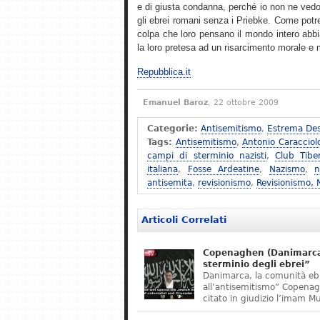
e di giusta condanna, perché io non ne vedo
gli ebrei romani senza i Priebke. Come potreb
colpa che loro pensano il mondo intero abbi
la loro pretesa ad un risarcimento morale e ma
Repubblica.it
Emanuel Baroz
, 22 ottobre 2009
Categorie:
Antisemitismo
,
Estrema Des
Tags:
Antisemitismo
,
Antonio Caracciol
campi di sterminio nazisti
,
Club Tibe
italiana
,
Fosse Ardeatine
,
Nazismo
,
n
antisemita
,
revisionismo
,
Revisionismo,
Articoli Correlati
Copenaghen (Danimarca)
sterminio degli ebrei”
Danimarca, la comunità eb
all’antisemitismo” Copena
citato in giudizio l’imam M