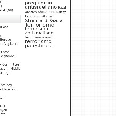
pregiudizio
(60)
antisraeliano
7)
Razzi
afat
(68)
Shoah
Siria
Qassam
Soldati
Rapiti
Storia di Israele
Striscia di Gaza
Terrorismo
urioso
terrorismo
antisraeliano
o
terrorismo islamico
 Bureau
terrorismo
de Vigilance
palestinese
mitisme
lle gambe
– Committee
acy in Middle
rting in
tism.org
 Ebraica di
kum
Fait
Ziyon
ento