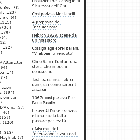
risoluzioni del Consiglio di
9)
Sicurezza dell´Onu
. Bush
(8)
lit
(123)
Così parlava Montanelli
raici
(4)
A proposito dell
1.315)
´antisionismo
h
(364)
(178)
Hebron 1929: scene da
e
(4)
un massacro
32)
(122)
Cossiga agli ebrei italiani:
)
"Vi abbiamo venduto"
Chi è Samir Kuntar: una
/ Attentatori
storia che in pochi
194)
conoscono
ba
(14)
237)
Testi palestinesi: ebrei
)
denigrati come serpenti
 fazioni
assassini
si
(194)
zioni per
1967: così parlava Pier
)
Paolo Pasolini
 D'Alema
(57)
Il caso Al Dura: cronaca
(40)
di una bugia fatta
(159)
passare per realtà
)
(120)
)
I falsi miti dell
)
(313)
´operazione "Cast Lead"
l Maghreb
(7)
a Gaza