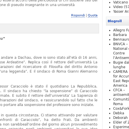
essersi accorti della pericolosità di chi sostiene tesi del
Vaticano
one di pseudo insegnante in una università
Video
(5
Yasser Ar
|
Rispondi
Quota
Blogroll
Allegro F
Barbara
au”
Bennaur
BNVCA –
National 
Contre
 andare a Dachau, dove io sono stato all’età di 16 anni,
l’Antise
e Ardeatine”. Replica così il rettore dell’università La
Bugie da
razioni del ricercatore di Filosofia del diritto Antonio
lunghe
o “una leggenda”. E il sindaco di Roma Gianni Alemanno
CAMERA 
for Accur
East Repo
America
fessor Caracciolo è stato il quotidiano La Repubblica.
CFCA –
 Il sindaco ha chiesto “la sospensione” di Caracciolo
antisemi
mate. E subito il rettore dell’universita’ La Sapienza di
Comunità
iarazioni del sindaco, e rassicurandolo sul fatto che le
Roma
 portare alla sospensione del professore sono iniziate.
Cox&For
Debka
e in questa circostanza. Ci stiamo attivando per valutare
Deborah 
nfronti di Caracciolo”, ha detto Frati. Da ambienti
Elder of 
ra non sarebbeall’ordine del giorno alcun provvedimento
Esperim