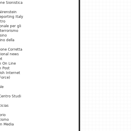
ne Sionistica
irenstein
porting Italy
tro
onale per gli
 terrorismo
sino
ino della
ione Corretta
tional news
et
m On Line
m Post
ish Internet
Force)
le
Centro Studi
icias
orio
tismo
an Media