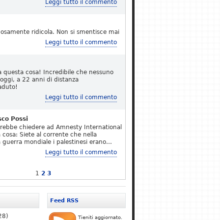
Leggi tutto il commento
osamente ridicola. Non si smentisce mai
Leggi tutto il commento
a questa cosa! Incredibile che nessuno
 oggi, a 22 anni di distanza
aduto!
Leggi tutto il commento
sco Possi
erebbe chiedere ad Amnesty International
 cosa: Siete al corrente che nella
 guerra mondiale i palestinesi erano…
Leggi tutto il commento
1
2
3
Feed RSS
28)
Tieniti aggiornato.