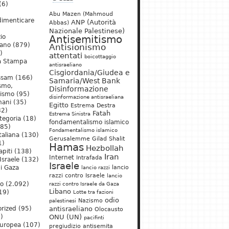
(6)
Abu Mazen (Mahmoud
dimenticare
ANP (Autorità
Abbas)
Nazionale Palestinese)
io
Antisemitismo
iano
(879)
Antisionismo
)
attentati
boicottaggio
a Stampa
antisraeliano
Cisgiordania/Giudea e
ssam
(166)
Samaria/West Bank
ismo,
Disinformazione
nismo
(95)
disinformazione antisraeliana
mani
(35)
Egitto
Estrema Destra
2)
Fatah
Estrema Sinistra
tegoria
(18)
fondamentalismo islamico
85)
Fondamentalismo islamico
taliana
(130)
Gerusalemme
Gilad Shalit
1)
Hamas
Hezbollah
apiti
(138)
Iran
Internet
Intrafada
Israele
(132)
Israele
lancio
di Gaza
lancio razzi
razzi contro Israele
lancio
mo
(2.092)
razzi contro Israele da Gaza
Libano
19)
Lotte tra fazioni
odio
)
Nazismo
palestinesi
rized
(95)
antisraeliano
Olocausto
)
ONU (UN)
pacifinti
uropea
(107)
pregiudizio antisemita