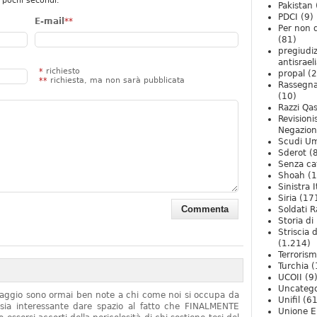
 pochi secondi.
Pakistan
PDCI
(9)
E-mail
**
Per non 
(81)
pregiudiz
antisrael
*
richiesto
propal
(2
**
richiesta, ma non sarà pubblicata
Rassegn
(10)
Razzi Qa
Revision
Negazio
Scudi U
Sderot
(8
Senza ca
Shoah
(1
Sinistra I
Siria
(17
Soldati R
Storia di 
Striscia 
(1.214)
Terroris
Turchia
(
UCOII
(9
Uncatego
onaggio sono ormai ben note a chi come noi si occupa da
Unifil
(61
sia interessante dare spazio al fatto che FINALMENTE
Unione E