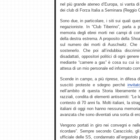
nel più grande ateneo d’Europa, si vanta di
dei club di Forza Italia a Seminara (Reggio 
Sono due, in particolare, i siti sui quali qu
negazioniste. In “Club Tiberino”, parla a p
memoria degli ebrei morti nei campi di con
della destra estrema. A proposito della Sho
sul numero dei morti di Auschwitz. Che 
sostenerlo. Che poi all’indubbia discrim
disadattati, oppositori politici di ogni gener
mediante “camere a gas” è cosa su cui io p
attesa di un mio personale ed informato con
Scende in campo, a più riprese, in difesa 
suscitò proteste e sdegno perché
invita
nell’ambito di questa Storia liberamente r
razziali, condita di elementi antisemiti: “Le 
contesto di 70 anni fa. Molti italiani, la st
italiani di oggi non hanno nessuna memoria di
avanzata che sono diventati una sorta di ero
Vengono portati in giro nei convegni e nel
ricordare”. Sempre secondo Caracciolo, gli 
ufficiale delle SS, condannato all’ergastolo p