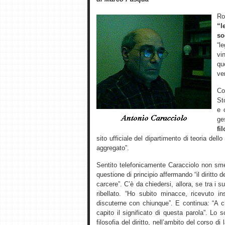
R
“l
so
“l
vi
qu
ver
Co
St
e 
ge
fi
sito ufficiale del dipartimento di teoria dell
aggregato”.
Sentito telefonicamente Caracciolo non sme
questione di principio affermando “il diritto d
carcere”. C’è da chiedersi, allora, se tra i 
ribellato. “Ho subito minacce, ricevuto 
discuterne con chiunque”. E continua: “A 
capito il significato di questa parola”. L
filosofia del diritto, nell’ambito del corso di 