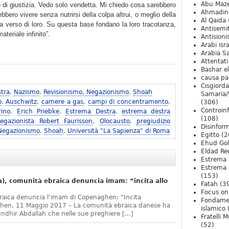
Abu Maz
 di giustizia. Vedo solo vendetta. Mi chiedo cosa sarebbero
Ahmadin
bero vivere senza nutrirsi della colpa altrui, o meglio della
Al Qaida
a verso di loro. Su questa base fondano la loro tracotanza,
Antisemi
teriale infinito”.
Antision
Arabi isra
Arabia S
Attentati
Bashar e
causa pa
Cisgiord
tra
,
Nazismo
,
Revisionismo, Negazionismo
,
Shoah
Samaria/
o
,
Auschwitz
,
camere a gas
,
campi di concentramento
,
(306)
Controin
rino
,
Erich Priebke
,
Estrema Destra
,
estrema destra
(108)
egazionista Robert Faurisson
,
Olocausto
,
pregiudizio
Disinfor
 Negazionismo
,
Shoah
,
Università "La Sapienza" di Roma
Egitto
(2
Ehud Go
Eldad Re
Estrema 
Estrema 
(153)
, comunità ebraica denuncia imam: “incita allo
Fatah
(3
Focus on 
raica denuncia l’imam di Copenaghen: “Incita
Fondame
ghen, 11 Maggio 2017 – La comunità ebraica danese ha
islamico
undhir Abdallah che nelle sue preghiere […]
Fratelli 
(52)