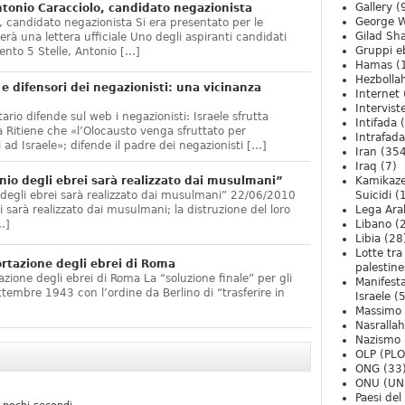
Gallery
(
onio Caracciolo, candidato negazionista
George W
 candidato negazionista Si era presentato per le
Gilad Sha
rà una lettera ufficiale Uno degli aspiranti candidati
Gruppi eb
nto 5 Stelle, Antonio […]
Hamas
(
Hezbolla
e difensori dei negazionisti: una vicinanza
Internet
Intervist
ario difende sul web i negazionisti: Israele sfrutta
Intifada
(
 Ritiene che «l’Olocausto venga sfruttato per
Intrafada
 ad Israele»; difende il padre dei negazionisti […]
Iran
(354
Iraq
(7)
nio degli ebrei sarà realizzato dai musulmani”
Kamikaze
 degli ebrei sarà realizzato dai musulmani” 22/06/2010
Suicidi
(
arà realizzato dai musulmani; la distruzione del loro
Lega Ara
…]
Libano
(
Libia
(28
Lotte tra
ortazione degli ebrei di Roma
palestine
zione degli ebrei di Roma La “soluzione finale” per gli
Manifesta
ttembre 1943 con l’ordine da Berlino di “trasferire in
Israele
(5
Massimo
Nasrallah
Nazismo
OLP (PLO
ONG
(33
ONU (UN
Paesi de