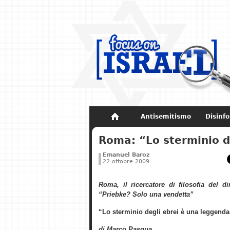
Antisemitismo
Disinf
Non dimenticare
Storia di Israel
Roma: “Lo sterminio d
Emanuel Baroz
22 ottobre 2009
Roma, il ricercatore di filosofia del di
“Priebke? Solo una vendetta”
“Lo sterminio degli ebrei è una leggenda
di Marco Pasqua