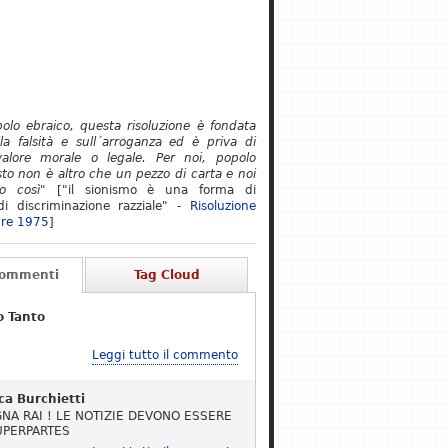
polo ebraico, questa risoluzione è fondata
lla falsità e sull´arroganza ed è priva di
alore morale o legale. Per noi, popolo
to non è altro che un pezzo di carta e noi
o così"
["il sionismo è una forma di
i discriminazione razziale" -
Risoluzione
re 1975
]
Commenti
Tag Cloud
o Tanto
Leggi tutto il commento
ca Burchietti
NA RAI ! LE NOTIZIE DEVONO ESSERE
UPERPARTES