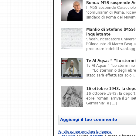
Roma: M5S sospende Ant
Il M5S sospende Caracciolo,
‘comunarie’ di Roma. Riceve
sindaco di Roma del Movime
Manlio di Stefano (M5S) 
inquietante
Shoah, ricercatore universit
l’Olocausto di Marco Pasqua
procurare indebiti vantaggi
Tv Al Aqsa: ” ”Lo stermi
Tv Al Aqsa: ” ”Lo sterminio
”Lo sterminio degli ebrei s
stato sarà effettuata solo [
16 ottobre 1943: la dep
16 ottobre 1943: la deporta
ebrei romani arriva il 24 se
Germania” e […]
Aggiungi il tuo commento
Fai clic qui per annullare la risposta.