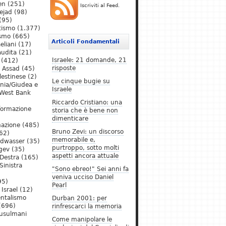
en
(251)
Iscriviti al Feed.
ejad
(98)
(95)
tismo
(1.377)
ismo
(665)
Articoli Fondamentali
eliani
(17)
audita
(21)
Israele: 21 domande, 21
(412)
risposte
l Assad
(45)
lestinese
(2)
Le cinque bugie su
ania/Giudea e
Israele
West Bank
Riccardo Cristiano: una
formazione
storia che è bene non
dimenticare
mazione
(485)
Bruno Zevi: un discorso
62)
memorabile e,
ldwasser
(35)
purtroppo, sotto molti
gev
(35)
aspetti ancora attuale
Destra
(165)
Sinistra
"Sono ebreo!" Sei anni fa
veniva ucciso Daniel
95)
Pearl
Israel
(12)
ntalismo
Durban 2001: per
(696)
rinfrescarci la memoria
Musulmani
Come manipolare le