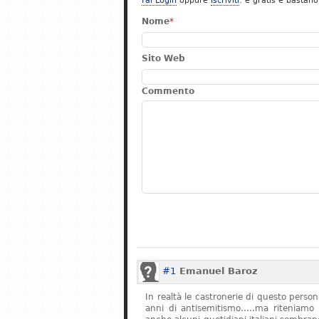
Fai Login
oppure
Iscriviti
: è gratis e bastano
Nome
*
Sito Web
Commento
#1
Emanuel Baroz
In realtà le castronerie di questo pers
anni di antisemitismo…..ma riteniamo 