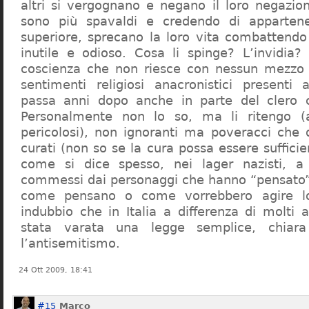
altri si vergognano e negano il loro negazion
sono più spavaldi e credendo di apparten
superiore, sprecano la loro vita combattendo
inutile e odioso. Cosa li spinge? L’invidia? 
coscienza che non riesce con nessun mezzo a
sentimenti religiosi anacronistici presenti
passa anni dopo anche in parte del clero cr
Personalmente non lo so, ma li ritengo (
pericolosi), non ignoranti ma poveracci che
curati (non so se la cura possa essere suffici
come si dice spesso, nei lager nazisti, a 
commessi dai personaggi che hanno “pensato”
come pensano o come vorrebbero agire l
indubbio che in Italia a differenza di molti a
stata varata una legge semplice, chiar
l’antisemitismo.
24 Ott 2009, 18:41
#15
Marco