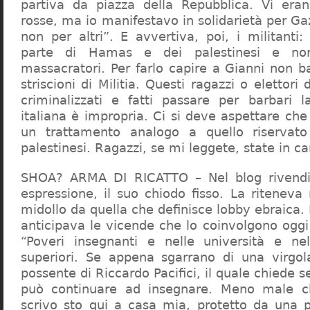
partiva da piazza della Repubblica. Vi era
rosse, ma io manifestavo in solidarietà per Gaz
non per altri”. E avvertiva, poi, i militanti
parte di Hamas e dei palestinesi e non 
massacratori. Per farlo capire a Gianni non b
striscioni di Militia. Questi ragazzi o elettori
criminalizzati e fatti passare per barbari l
italiana è impropria. Ci si deve aspettare che 
un trattamento analogo a quello riserva
palestinesi. Ragazzi, se mi leggete, state in 
SHOA? ARMA DI RICATTO – Nel blog rivendic
espressione, il suo chiodo fisso. La riteneva
midollo da quella che definisce lobby ebraica.
anticipava le vicende che lo coinvolgono oggi
“Poveri insegnanti e nelle università e ne
superiori. Se appena sgarrano di una virgol
possente di Riccardo Pacifici, il quale chiede s
può continuare ad insegnare. Meno male c
scrivo sto qui a casa mia, protetto da una 