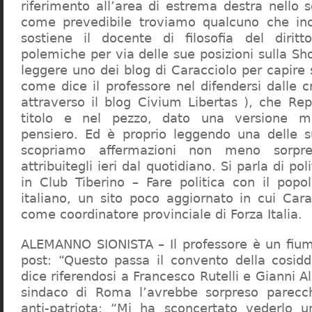
riferimento all’area di estrema destra nello s
come prevedibile troviamo qualcuno che in
sostiene il docente di filosofia del diritt
polemiche per via delle sue posizioni sulla S
leggere uno dei blog di Caracciolo per capire
come dice il professore nel difendersi dalle cr
attraverso il blog Civium Libertas ), che Rep
titolo e nel pezzo, dato una versione mi
pensiero. Ed è proprio leggendo una delle s
scopriamo affermazioni non meno sorpre
attribuitegli ieri dal quotidiano. Si parla di po
in Club Tiberino – Fare politica con il popo
italiano, un sito poco aggiornato in cui Cara
come coordinatore provinciale di Forza Italia.
ALEMANNO SIONISTA – Il professore è un fium
post: “Questo passa il convento della cosid
dice riferendosi a Francesco Rutelli e Gianni 
sindaco di Roma l’avrebbe sorpreso parecch
anti-patriota: “Mi ha sconcertato vederlo u