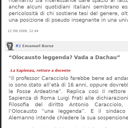
riteniamo sia interessante dare spazio al fa
anche alcuni quotidiani italiani sembrano ess
pericolosità di chi sostiene tesi del genere, o
una posizione di pseudo insegnante in una uni
22 Ott 2009, 12:44
#2
Emanuel Baroz
“Olocausto leggenda? Vada a Dachau”
La Sapienza, rettore a docente
“Il professor Caracciolo farebbe bene ad and
io sono stato all’età di 16 anni, oppure dovre
le Fosse Ardeatine”. Replica così il rettore 
Sapienza di Roma Luigi Frati alle dichiarazioni
Filosofia del diritto Antonio Caracciolo
l’Olocausto “una leggenda”. E il sindac
Alemanno intende chiedere la sua sospensione