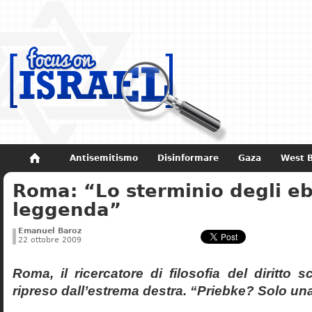
Antisemitismo
Disinformare
Gaza
West 
Roma: “Lo sterminio degli eb
Non dimenticare
Storia di Israele
leggenda”
Emanuel Baroz
22 ottobre 2009
Roma, il ricercatore di filosofia del diritto 
ripreso dall’estrema destra. “Priebke? Solo un