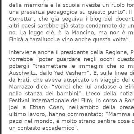
della memoria e la scuola riveste un ruolo f
una presenza pedagogica su questo punto”. Il 
Corretta”, che già seguiva i blog del docen
altri paesi sarebbe già stato condannato da un t
no. La legge c’è, è la Mancino, ma non è ma
Finirà a tarallucci e vino anche questa volta”.
Interviene anche il presidente della Regione, 
vorrebbe “poter guardare negli occhi questo
potergli “trasmettere le immagini che io m
Auschwitz, dallo Yad Vashem”. E, sulla linea 
da Frati, che aveva auspicato un viaggio del
Marrazzo dice: “Vorrei che lui andasse a Bi
nella stanza dei bambini”. L’eco della notiz
Festival Internazionale del Film, in corso a Rom
Joel e Ethan Coen, nell’ambito della prese
ultimo lavoro, hanno commentato: “Mamma m
pazzi nel mondo, è molto strano sentire cose 
un contesto accademico”.