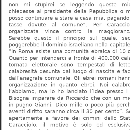
non mi stupirei se leggendo queste mie
chiedesse al presidente della Repubblica o 
posso continuare a stare a casa mia, pagando 
tasse dovute al comune”. Per Caraccio
organizzata vince contro la maggioranza
Sarebbe questo il principio sul quale, se
poggerebbe il dominio israeliano nella capita
“In Roma esiste una comunità ebraica di 10 
Quanto per intenderci a fronte di 400.000 cal
tornata elettorale sono tempestati di lette
calabresità desunta dal luogo di nascita e fa
dall’anagrafe comunale. Gli ebrei romani hann
organizzazione in quanto ebrei. Noi calabr
l’abbiamo, ma io ho lanciato l’idea presso 
Bisogna imparare da Riccardo che con un migl
in pugno Gianni. Dico mille o poco più perch
aventi diritto saranno circa il 30 per cento”. S
apertamente a favore dei crimini dello Stat
Caracciolo, il motivo è solo ed esclusi