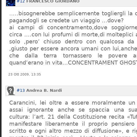
#12
FRANCESCO GIORDANO
…..bisognerebbe semplicemente togliergli la c
pagandogli se credete un viaggio …dove?
ai campi di concentramento,dove soggiorn
circa ….con lui profumi di morte,di molteplici 
solo ,pero’ chiuso dentro con qualcosa d
,giusto per essere ancora umani con lui,anch
che dalla terra tornassero le povere a
quand’erano in vita…CONCENTRAMENT GHOST
23 Ott 2009, 13:35
#13
Andrea B. Nardi
Carancini, lei oltre a essere moralmente un
assai ignorante anche se spaccia una su
cultura: l’art. 21 della Costituzione recita «Tu
manifestare liberamente il proprio pensiero
scritto e ogni altro mezzo di diffusione», e 