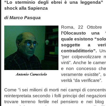
“Lo sterminio degli ebrei è una leggenda” p
shock alla Sapienza
di Marco Pasqua
Roma, 22 Ottobr
l’Olocausto una 
quale esistono “solo 
soggette a veri
contraddittorio”.
Una
“per colpevolizzare 
vinti”. Anche le cam
e non concesso che
veramente esistite”, 
verità “da verificare”.
Come “i sei milioni di morti nei campi di concentr
reinterpretata secondo i folli principi del negazi
trovare terreno fertile nel pensiero e nei blog