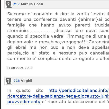
#17
Mirella Coen
Siccome e’ convinto di dire la verita ‘invito i
tenere una conferenza davanti {ahime’}ai poc
famiglie che hanno avuto parenti trucid
sterminio………………,dicesse loro dove sono f
quando si specchia vedra’ l’immagine di una 
deplorevole e meschina,vergogna!!! Carancin
gli ebrei ma non puo e non deve appellarsi
parola,cio e’ stato e nessuno puo cancellar
commento e’ semplicemente arrogante e offe
24 Ott 2009, 20:19
#18
Virghil
In questo sito
http://periodicoitaliano.inf
ricercatore-della-sapienza-nega-olocausto-lun
provvedimenti/
e’ riportata la descrizione dell’