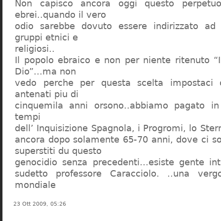
Non capisco ancora oggi questo perpetuo
ebrei..quando il vero
odio sarebbe dovuto essere indirizzato ad
gruppi etnici e
religiosi..
Il popolo ebraico e non per niente ritenuto “
Dio”…ma non
vedo perche per questa scelta impostaci 
antenati piu di
cinquemila anni orsono..abbiamo pagato in
tempi
dell’ Inquisizione Spagnola, i Progromi, lo St
ancora dopo solamente 65-70 anni, dove ci s
superstiti du questo
genocidio senza precedenti…esiste gente int
sudetto professore Caracciolo. ..una verg
mondiale
23 Ott 2009, 05:26