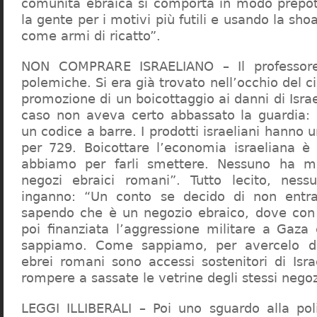
comunità ebraica si comporta in modo prepo
la gente per i motivi più futili e usando la sho
come armi di ricatto”.
NON COMPRARE ISRAELIANO – Il professor
polemiche. Si era già trovato nell’occhio del ci
promozione di un boicottaggio ai danni di Isra
caso non aveva certo abbassato la guardia: 
un codice a barre. I prodotti israeliani hanno u
per 729. Boicottare l’economia israeliana è
abbiamo per farli smettere. Nessuno ha m
negozi ebraici romani”. Tutto lecito, ness
inganno: “Un conto se decido di non entr
sapendo che è un negozio ebraico, dove con 
poi finanziata l’aggressione militare a Gaza
sappiamo. Come sappiamo, per avercelo de
ebrei romani sono accessi sostenitori di Isra
rompere a sassate le vetrine degli stessi negoz
LEGGI ILLIBERALI – Poi uno sguardo alla poli