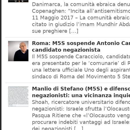
Danimarca, la comunità ebraica denu
Copenaghen: “Incita all’antisemitis
11 Maggio 2017 – La comunità ebrai
citato in giudizio l’imam Mundhir Abd
sue preghiere […]
Roma: M5S sospende Antonio Car
candidato negazionista
Il M5S sospende Caracciolo, candidato
era presentato per le ‘comunarie’ di
una lettera ufficiale Uno degli aspiran
sindaco di Roma del Movimento 5 Ste
Manlio di Stefano (M5S) e difenso
negazionisti: una vicinanza inqui
Shoah, ricercatore universitario difen
negazionisti: Israele sfrutta l’Olocaus
Pasqua Ritiene che «l’Olocausto venga
procurare indebiti vantaggi ad Israele
dei negazionisti […]