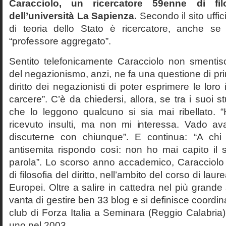
Caracciolo, un ricercatore 59enne di filo
dell’università La Sapienza.
Secondo il sito uffic
di teoria dello Stato è ricercatore, anche se
“professore aggregato”.
Sentito telefonicamente Caracciolo non smentisc
del negazionismo, anzi, ne fa una questione di pri
diritto dei negazionisti di poter esprimere le loro 
carcere”. C’è da chiedersi, allora, se tra i suoi 
che lo leggono qualcuno si sia mai ribellato. 
ricevuto insulti, ma non mi interessa. Vado av
discuterne con chiunque”. E continua: “A ch
antisemita rispondo così: non ho mai capito il s
parola”. Lo scorso anno accademico, Caracciolo
di filosofia del diritto, nell’ambito del corso di laurea
Europei. Oltre a salire in cattedra nel più grande
vanta di gestire ben 33 blog e si definisce coordin
club di Forza Italia a Seminara (Reggio Calabria
uno nel 2003.