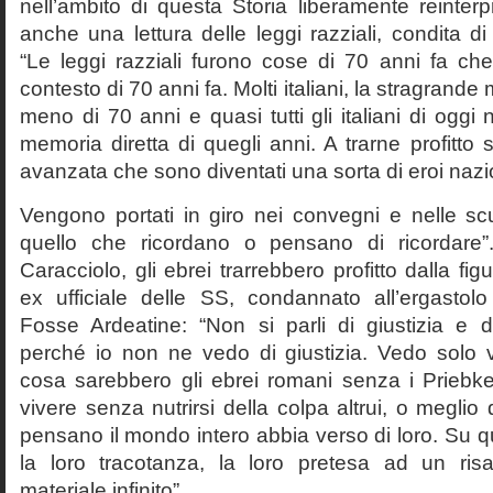
nell’ambito di questa Storia liberamente reinterpr
anche una lettura delle leggi razziali, condita di
“Le leggi razziali furono cose di 70 anni fa che
contesto di 70 anni fa. Molti italiani, la stragran
meno di 70 anni e quasi tutti gli italiani di og
memoria diretta di quegli anni. A trarne profitto 
avanzata che sono diventati una sorta di eroi nazio
Vengono portati in giro nei convegni e nelle sc
quello che ricordano o pensano di ricordare
Caracciolo, gli ebrei trarrebbero profitto dalla fig
ex ufficiale delle SS, condannato all’ergastolo 
Fosse Ardeatine: “Non si parli di giustizia e 
perché io non ne vedo di giustizia. Vedo solo 
cosa sarebbero gli ebrei romani senza i Prieb
vivere senza nutrirsi della colpa altrui, o meglio
pensano il mondo intero abbia verso di loro. Su 
la loro tracotanza, la loro pretesa ad un ris
materiale infinito”.