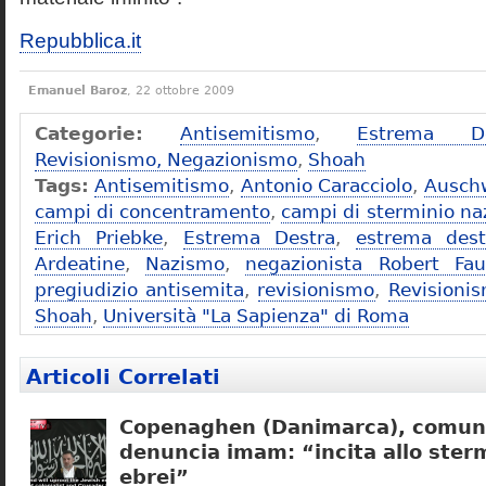
Repubblica.it
Emanuel Baroz
, 22 ottobre 2009
Categorie:
Antisemitismo
,
Estrema De
Revisionismo, Negazionismo
,
Shoah
Tags:
Antisemitismo
,
Antonio Caracciolo
,
Ausch
campi di concentramento
,
campi di sterminio naz
Erich Priebke
,
Estrema Destra
,
estrema dest
Ardeatine
,
Nazismo
,
negazionista Robert Fau
pregiudizio antisemita
,
revisionismo
,
Revisioni
Shoah
,
Università "La Sapienza" di Roma
Articoli Correlati
Copenaghen (Danimarca), comuni
denuncia imam: “incita allo sterm
ebrei”