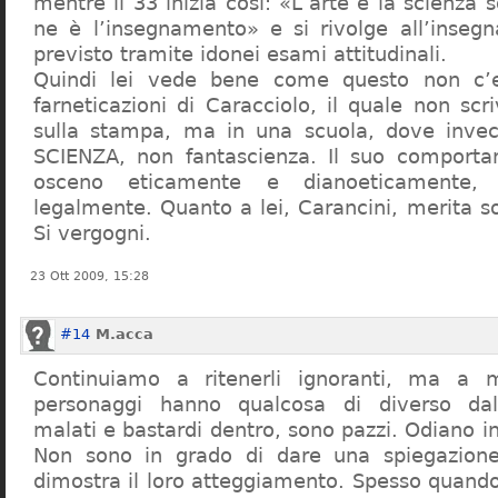
mentre il 33 inizia così: «L’arte e la scienza s
ne è l’insegnamento» e si rivolge all’inseg
previsto tramite idonei esami attitudinali.
Quindi lei vede bene come questo non c’e
farneticazioni di Caracciolo, il quale non scr
sulla stampa, ma in una scuola, dove inve
SCIENZA, non fantascienza. Il suo comport
osceno eticamente e dianoeticamente, 
legalmente. Quanto a lei, Carancini, merita so
Si vergogni.
23 Ott 2009, 15:28
#14
M.acca
Continuiamo a ritenerli ignoranti, ma a 
personaggi hanno qualcosa di diverso dal
malati e bastardi dentro, sono pazzi. Odiano i
Non sono in grado di dare una spiegazione
dimostra il loro atteggiamento. Spesso quando