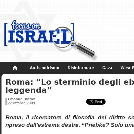
Antisemitismo
Disinformare
Gaza
West 
Roma: “Lo sterminio degli eb
Non dimenticare
Storia di Israele
leggenda”
Emanuel Baroz
22 ottobre 2009
Roma, il ricercatore di filosofia del diritto 
ripreso dall’estrema destra. “Priebke? Solo un