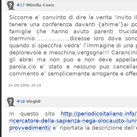
#17
Mirella Coen
Siccome e’ convinto di dire la verita ‘invito i
tenere una conferenza davanti {ahime’}ai poc
famiglie che hanno avuto parenti trucid
sterminio………………,dicesse loro dove sono f
quando si specchia vedra’ l’immagine di una 
deplorevole e meschina,vergogna!!! Carancin
gli ebrei ma non puo e non deve appellarsi
parola,cio e’ stato e nessuno puo cancellar
commento e’ semplicemente arrogante e offe
24 Ott 2009, 20:19
#18
Virghil
In questo sito
http://periodicoitaliano.inf
ricercatore-della-sapienza-nega-olocausto-lun
provvedimenti/
e’ riportata la descrizione dell’