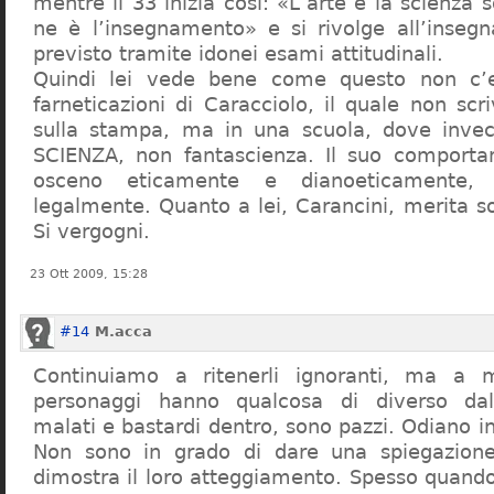
mentre il 33 inizia così: «L’arte e la scienza s
ne è l’insegnamento» e si rivolge all’inseg
previsto tramite idonei esami attitudinali.
Quindi lei vede bene come questo non c’e
farneticazioni di Caracciolo, il quale non scr
sulla stampa, ma in una scuola, dove inve
SCIENZA, non fantascienza. Il suo comport
osceno eticamente e dianoeticamente, 
legalmente. Quanto a lei, Carancini, merita so
Si vergogni.
23 Ott 2009, 15:28
#14
M.acca
Continuiamo a ritenerli ignoranti, ma a 
personaggi hanno qualcosa di diverso dal
malati e bastardi dentro, sono pazzi. Odiano i
Non sono in grado di dare una spiegazione
dimostra il loro atteggiamento. Spesso quando