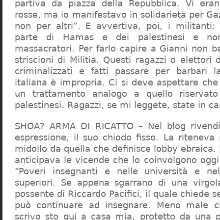
partiva da piazza della Repubblica. Vi era
rosse, ma io manifestavo in solidarietà per Gaz
non per altri”. E avvertiva, poi, i militanti
parte di Hamas e dei palestinesi e non 
massacratori. Per farlo capire a Gianni non b
striscioni di Militia. Questi ragazzi o elettori
criminalizzati e fatti passare per barbari l
italiana è impropria. Ci si deve aspettare che 
un trattamento analogo a quello riserva
palestinesi. Ragazzi, se mi leggete, state in 
SHOA? ARMA DI RICATTO – Nel blog rivendic
espressione, il suo chiodo fisso. La riteneva
midollo da quella che definisce lobby ebraica.
anticipava le vicende che lo coinvolgono oggi
“Poveri insegnanti e nelle università e ne
superiori. Se appena sgarrano di una virgol
possente di Riccardo Pacifici, il quale chiede s
può continuare ad insegnare. Meno male c
scrivo sto qui a casa mia, protetto da una 