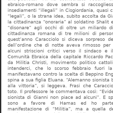
ebraico-romano dove sembra si raccogliess
insediamenti “illegali” in Cisgiordania, quasi c
“legali”, o la strana idea, subito accolta da G
la cittadinanza “onoraria” al soldatino Shali
“disonare” agli occhi di oltre un miliardo d
cittadinanza romana di tre milioni di perso
quest’anno Caracciolo si diceva sorpreso del
dell’ordine che di notte aveva rimosso per
alcuni striscioni critici verso il sindaco e 
Comunità Ebraica della capitale Riccardo Paci
da Militia Christi, movimento politico cattoli
intenderci, che lo scorso febbraio fuori la
manifestavano contro la scelta di Beppino Eng
spina a sua figlia Eluana. “Alemanno sionista
alla vittoria”, si leggeva. Frasi che Caracci
toto. Il professore le commentava così: “Evid
sionista di Gianni non piace ad alcuni”. E s
sono a favore di Hamas ed ho partec
manifestazione di “Militia”, ma a quella 