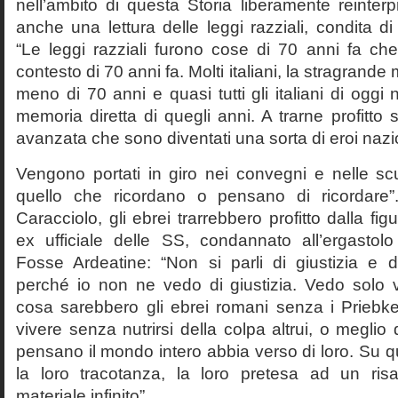
nell’ambito di questa Storia liberamente reinterpr
anche una lettura delle leggi razziali, condita di
“Le leggi razziali furono cose di 70 anni fa che
contesto di 70 anni fa. Molti italiani, la stragran
meno di 70 anni e quasi tutti gli italiani di og
memoria diretta di quegli anni. A trarne profitto 
avanzata che sono diventati una sorta di eroi nazio
Vengono portati in giro nei convegni e nelle sc
quello che ricordano o pensano di ricordare
Caracciolo, gli ebrei trarrebbero profitto dalla fig
ex ufficiale delle SS, condannato all’ergastolo 
Fosse Ardeatine: “Non si parli di giustizia e 
perché io non ne vedo di giustizia. Vedo solo 
cosa sarebbero gli ebrei romani senza i Prieb
vivere senza nutrirsi della colpa altrui, o meglio
pensano il mondo intero abbia verso di loro. Su 
la loro tracotanza, la loro pretesa ad un ris
materiale infinito”.