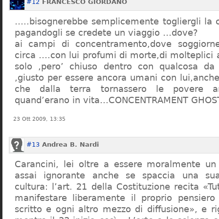
#12
FRANCESCO GIORDANO
…..bisognerebbe semplicemente togliergli la c
pagandogli se credete un viaggio …dove?
ai campi di concentramento,dove soggiorn
circa ….con lui profumi di morte,di molteplici 
solo ,pero’ chiuso dentro con qualcosa d
,giusto per essere ancora umani con lui,anch
che dalla terra tornassero le povere a
quand’erano in vita…CONCENTRAMENT GHOST
23 Ott 2009, 13:35
#13
Andrea B. Nardi
Carancini, lei oltre a essere moralmente un
assai ignorante anche se spaccia una su
cultura: l’art. 21 della Costituzione recita «Tu
manifestare liberamente il proprio pensiero
scritto e ogni altro mezzo di diffusione», e 