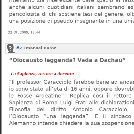
riteniamo sia interessante dare spazio al fa
anche alcuni quotidiani italiani sembrano ess
pericolosità di chi sostiene tesi del genere, o
una posizione di pseudo insegnante in una uni
22 Ott 2009, 12:44
#2
Emanuel Baroz
“Olocausto leggenda? Vada a Dachau”
La Sapienza, rettore a docente
“Il professor Caracciolo farebbe bene ad and
io sono stato all’età di 16 anni, oppure dovre
le Fosse Ardeatine”. Replica così il rettore 
Sapienza di Roma Luigi Frati alle dichiarazioni
Filosofia del diritto Antonio Caracciolo
l’Olocausto “una leggenda”. E il sindac
Alemanno intende chiedere la sua sospensione