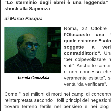
“Lo sterminio degli ebrei è una leggenda” p
shock alla Sapienza
di Marco Pasqua
Roma, 22 Ottobr
l’Olocausto una 
quale esistono “solo 
soggette a veri
contraddittorio”.
Una
“per colpevolizzare 
vinti”. Anche le cam
e non concesso che
veramente esistite”, 
verità “da verificare”.
Come “i sei milioni di morti nei campi di concentr
reinterpretata secondo i folli principi del negazi
trovare terreno fertile nel pensiero e nei blog