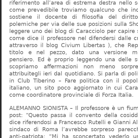
riferimento all’area di estrema destra nello s
come prevedibile troviamo qualcuno che in
sostiene il docente di filosofia del diritt
polemiche per via delle sue posizioni sulla S
leggere uno dei blog di Caracciolo per capire
come dice il professore nel difendersi dalle cr
attraverso il blog Civium Libertas ), che Rep
titolo e nel pezzo, dato una versione mi
pensiero. Ed è proprio leggendo una delle s
scopriamo affermazioni non meno sorpre
attribuitegli ieri dal quotidiano. Si parla di po
in Club Tiberino – Fare politica con il popo
italiano, un sito poco aggiornato in cui Cara
come coordinatore provinciale di Forza Italia.
ALEMANNO SIONISTA – Il professore è un fium
post: “Questo passa il convento della cosid
dice riferendosi a Francesco Rutelli e Gianni 
sindaco di Roma l’avrebbe sorpreso parecch
anti-patriota: “Mi ha sconcertato vederlo u