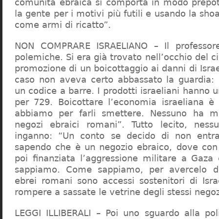
comunità ebraica si comporta in modo prepo
la gente per i motivi più futili e usando la sho
come armi di ricatto”.
NON COMPRARE ISRAELIANO – Il professor
polemiche. Si era già trovato nell’occhio del ci
promozione di un boicottaggio ai danni di Isra
caso non aveva certo abbassato la guardia: 
un codice a barre. I prodotti israeliani hanno u
per 729. Boicottare l’economia israeliana è
abbiamo per farli smettere. Nessuno ha m
negozi ebraici romani”. Tutto lecito, ness
inganno: “Un conto se decido di non entr
sapendo che è un negozio ebraico, dove con 
poi finanziata l’aggressione militare a Gaza
sappiamo. Come sappiamo, per avercelo de
ebrei romani sono accessi sostenitori di Isra
rompere a sassate le vetrine degli stessi negoz
LEGGI ILLIBERALI – Poi uno sguardo alla poli