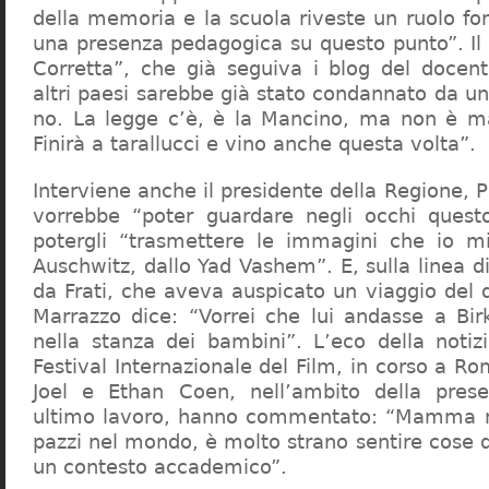
della memoria e la scuola riveste un ruolo f
una presenza pedagogica su questo punto”. Il 
Corretta”, che già seguiva i blog del docen
altri paesi sarebbe già stato condannato da un t
no. La legge c’è, è la Mancino, ma non è ma
Finirà a tarallucci e vino anche questa volta”.
Interviene anche il presidente della Regione, 
vorrebbe “poter guardare negli occhi questo
potergli “trasmettere le immagini che io m
Auschwitz, dallo Yad Vashem”. E, sulla linea 
da Frati, che aveva auspicato un viaggio del
Marrazzo dice: “Vorrei che lui andasse a Bi
nella stanza dei bambini”. L’eco della notiz
Festival Internazionale del Film, in corso a Rom
Joel e Ethan Coen, nell’ambito della prese
ultimo lavoro, hanno commentato: “Mamma m
pazzi nel mondo, è molto strano sentire cose 
un contesto accademico”.