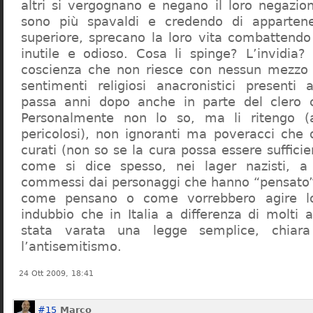
altri si vergognano e negano il loro negazion
sono più spavaldi e credendo di apparten
superiore, sprecano la loro vita combattendo
inutile e odioso. Cosa li spinge? L’invidia? 
coscienza che non riesce con nessun mezzo a
sentimenti religiosi anacronistici presenti
passa anni dopo anche in parte del clero cr
Personalmente non lo so, ma li ritengo (
pericolosi), non ignoranti ma poveracci che
curati (non so se la cura possa essere suffici
come si dice spesso, nei lager nazisti, a 
commessi dai personaggi che hanno “pensato”
come pensano o come vorrebbero agire l
indubbio che in Italia a differenza di molti a
stata varata una legge semplice, chiar
l’antisemitismo.
24 Ott 2009, 18:41
#15
Marco