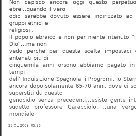
Non capisco ancora oggi questo perpetuo
ebrei..quando il vero
odio sarebbe dovuto essere indirizzato ad
gruppi etnici e
religiosi..
Il popolo ebraico e non per niente ritenuto “
Dio”…ma non
vedo perche per questa scelta impostaci 
antenati piu di
cinquemila anni orsono..abbiamo pagato in
tempi
dell’ Inquisizione Spagnola, i Progromi, lo St
ancora dopo solamente 65-70 anni, dove ci s
superstiti du questo
genocidio senza precedenti…esiste gente int
sudetto professore Caracciolo. ..una verg
mondiale
23 Ott 2009, 05:26