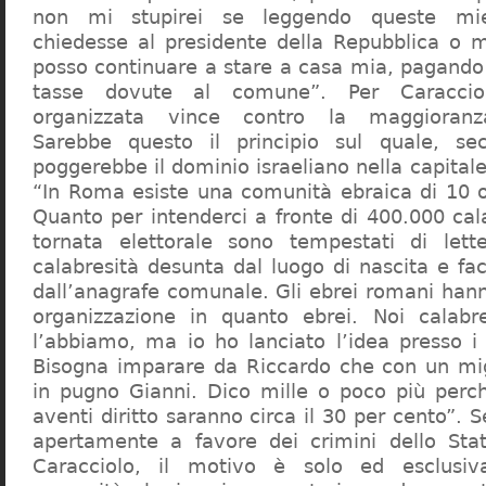
non mi stupirei se leggendo queste mie
chiedesse al presidente della Repubblica o 
posso continuare a stare a casa mia, pagando 
tasse dovute al comune”. Per Caraccio
organizzata vince contro la maggioranza
Sarebbe questo il principio sul quale, se
poggerebbe il dominio israeliano nella capita
“In Roma esiste una comunità ebraica di 10 
Quanto per intenderci a fronte di 400.000 cal
tornata elettorale sono tempestati di lette
calabresità desunta dal luogo di nascita e fa
dall’anagrafe comunale. Gli ebrei romani hann
organizzazione in quanto ebrei. Noi calabr
l’abbiamo, ma io ho lanciato l’idea presso 
Bisogna imparare da Riccardo che con un migl
in pugno Gianni. Dico mille o poco più perch
aventi diritto saranno circa il 30 per cento”. S
apertamente a favore dei crimini dello Stat
Caracciolo, il motivo è solo ed esclusi