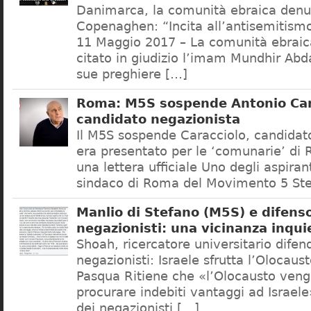
Danimarca, la comunità ebraica denu
Copenaghen: “Incita all’antisemitis
11 Maggio 2017 – La comunità ebrai
citato in giudizio l’imam Mundhir Abd
sue preghiere […]
Roma: M5S sospende Antonio Car
candidato negazionista
Il M5S sospende Caracciolo, candidato
era presentato per le ‘comunarie’ di
una lettera ufficiale Uno degli aspiran
sindaco di Roma del Movimento 5 Ste
Manlio di Stefano (M5S) e difenso
negazionisti: una vicinanza inqui
Shoah, ricercatore universitario difen
negazionisti: Israele sfrutta l’Olocaus
Pasqua Ritiene che «l’Olocausto venga
procurare indebiti vantaggi ad Israele
dei negazionisti […]