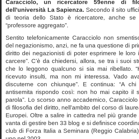
Caracciolo, un ricercatore 59enne di filo
dell’università La Sapienza.
Secondo il sito uffic
di teoria dello Stato è ricercatore, anche se
“professore aggregato”.
Sentito telefonicamente Caracciolo non smentisc
del negazionismo, anzi, ne fa una questione di pri
diritto dei negazionisti di poter esprimere le loro 
carcere”. C’è da chiedersi, allora, se tra i suoi 
che lo leggono qualcuno si sia mai ribellato. 
ricevuto insulti, ma non mi interessa. Vado av
discuterne con chiunque”. E continua: “A ch
antisemita rispondo così: non ho mai capito il s
parola”. Lo scorso anno accademico, Caracciolo
di filosofia del diritto, nell’ambito del corso di laurea
Europei. Oltre a salire in cattedra nel più grande
vanta di gestire ben 33 blog e si definisce coordin
club di Forza Italia a Seminara (Reggio Calabria
uno nel 2003.