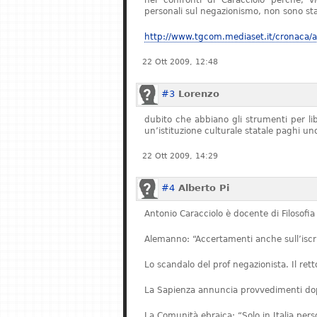
nei confronti di Caracciolo perché, v
personali sul negazionismo, non sono stat
http://www.tgcom.mediaset.it/cronaca/ar
22 Ott 2009, 12:48
#3
Lorenzo
dubito che abbiano gli strumenti per l
un’istituzione culturale statale paghi u
22 Ott 2009, 14:29
#4
Alberto Pi
Antonio Caracciolo è docente di Filosofia 
Alemanno: “Accertamenti anche sull’iscriz
Lo scandalo del prof negazionista. Il re
La Sapienza annuncia provvedimenti dopo
La Comunità ebraica: “Solo in Italia pe