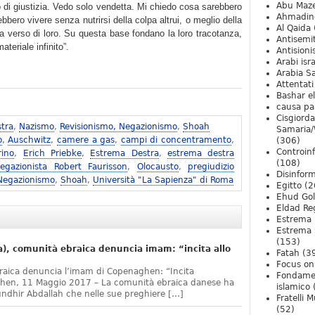
Abu Maz
 di giustizia. Vedo solo vendetta. Mi chiedo cosa sarebbero
Ahmadin
bero vivere senza nutrirsi della colpa altrui, o meglio della
Al Qaida
a verso di loro. Su questa base fondano la loro tracotanza,
Antisemi
teriale infinito”.
Antision
Arabi isra
Arabia S
Attentati
Bashar e
causa pa
Cisgiord
tra
,
Nazismo
,
Revisionismo, Negazionismo
,
Shoah
Samaria/
o
,
Auschwitz
,
camere a gas
,
campi di concentramento
,
(306)
Controin
rino
,
Erich Priebke
,
Estrema Destra
,
estrema destra
(108)
egazionista Robert Faurisson
,
Olocausto
,
pregiudizio
Disinfor
 Negazionismo
,
Shoah
,
Università "La Sapienza" di Roma
Egitto
(2
Ehud Go
Eldad Re
Estrema 
Estrema 
(153)
, comunità ebraica denuncia imam: “incita allo
Fatah
(3
Focus on 
raica denuncia l’imam di Copenaghen: “Incita
Fondame
ghen, 11 Maggio 2017 – La comunità ebraica danese ha
islamico
undhir Abdallah che nelle sue preghiere […]
Fratelli 
(52)