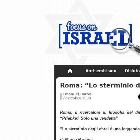
Antisemitismo
Disinf
Non dimenticare
Storia di Israel
Roma: “Lo sterminio d
Emanuel Baroz
22 ottobre 2009
Roma, il ricercatore di filosofia del di
“Priebke? Solo una vendetta”
“Lo sterminio degli ebrei è una leggenda
di Marco Pasqua