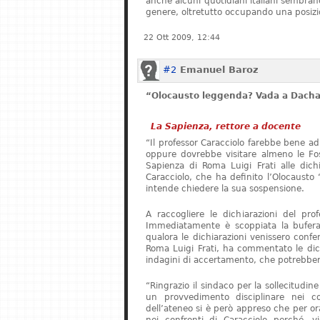
anche alcuni quotidiani italiani sembrano 
genere, oltretutto occupando una posizi
22 Ott 2009, 12:44
#2
Emanuel Baroz
“Olocausto leggenda? Vada a Dach
La Sapienza, rettore a docente
“Il professor Caracciolo farebbe bene ad
oppure dovrebbe visitare almeno le Foss
Sapienza di Roma Luigi Frati alle dichia
Caracciolo, che ha definito l’Olocaust
intende chiedere la sua sospensione.
A raccogliere le dichiarazioni del pro
Immediatamente è scoppiata la bufera.
qualora le dichiarazioni venissero confer
Roma Luigi Frati, ha commentato le dich
indagini di accertamento, che potrebbero
“Ringrazio il sindaco per la sollecitudin
un provvedimento disciplinare nei co
dell’ateneo si è però appreso che per o