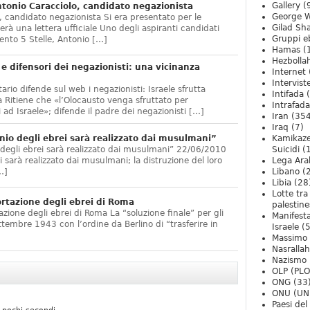
Gallery
(
onio Caracciolo, candidato negazionista
George W
 candidato negazionista Si era presentato per le
Gilad Sha
rà una lettera ufficiale Uno degli aspiranti candidati
Gruppi eb
nto 5 Stelle, Antonio […]
Hamas
(
Hezbolla
e difensori dei negazionisti: una vicinanza
Internet
Intervist
ario difende sul web i negazionisti: Israele sfrutta
Intifada
(
 Ritiene che «l’Olocausto venga sfruttato per
Intrafada
 ad Israele»; difende il padre dei negazionisti […]
Iran
(354
Iraq
(7)
nio degli ebrei sarà realizzato dai musulmani”
Kamikaze
 degli ebrei sarà realizzato dai musulmani” 22/06/2010
Suicidi
(
arà realizzato dai musulmani; la distruzione del loro
Lega Ara
…]
Libano
(
Libia
(28
Lotte tra
ortazione degli ebrei di Roma
palestine
zione degli ebrei di Roma La “soluzione finale” per gli
Manifesta
ttembre 1943 con l’ordine da Berlino di “trasferire in
Israele
(5
Massimo
Nasrallah
Nazismo
OLP (PLO
ONG
(33
ONU (UN
Paesi de