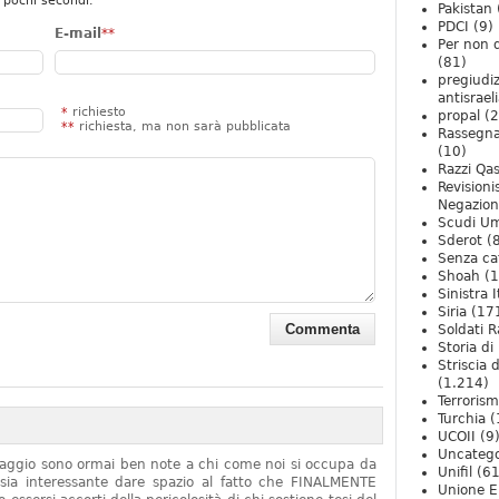
 pochi secondi.
Pakistan
PDCI
(9)
E-mail
**
Per non 
(81)
pregiudiz
antisrael
*
richiesto
propal
(2
**
richiesta, ma non sarà pubblicata
Rassegn
(10)
Razzi Qa
Revision
Negazio
Scudi U
Sderot
(8
Senza ca
Shoah
(1
Sinistra I
Siria
(17
Soldati R
Storia di 
Striscia 
(1.214)
Terroris
Turchia
(
UCOII
(9
Uncatego
onaggio sono ormai ben note a chi come noi si occupa da
Unifil
(61
sia interessante dare spazio al fatto che FINALMENTE
Unione E