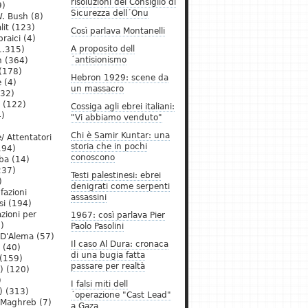
risoluzioni del Consiglio di
9)
Sicurezza dell´Onu
. Bush
(8)
lit
(123)
Così parlava Montanelli
raici
(4)
A proposito dell
1.315)
´antisionismo
h
(364)
(178)
Hebron 1929: scene da
e
(4)
un massacro
32)
(122)
Cossiga agli ebrei italiani:
)
"Vi abbiamo venduto"
Chi è Samir Kuntar: una
/ Attentatori
storia che in pochi
194)
conoscono
ba
(14)
237)
Testi palestinesi: ebrei
)
denigrati come serpenti
 fazioni
assassini
si
(194)
zioni per
1967: così parlava Pier
)
Paolo Pasolini
 D'Alema
(57)
Il caso Al Dura: cronaca
(40)
di una bugia fatta
(159)
passare per realtà
)
(120)
)
I falsi miti dell
)
(313)
´operazione "Cast Lead"
l Maghreb
(7)
a Gaza