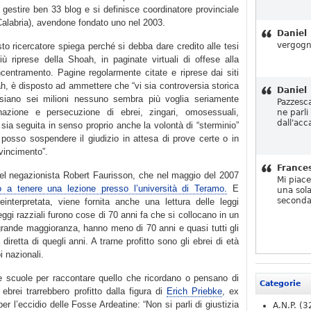
 gestire ben 33 blog e si definisce coordinatore provinciale
Calabria), avendone fondato uno nel 2003.
Daniel
vergogn
esto ricercatore spiega perché si debba dare credito alle tesi
iù riprese della Shoah, in paginate virtuali di offese alla
centramento. Pagine regolarmente citate e riprese dai siti
ah, è disposto ad ammettere che “vi sia controversia storica
Daniel
siano sei milioni nessuno sembra più voglia seriamente
Pazzesc
inazione e persecuzione di ebrei, zingari, omosessuali,
ne parli
dall'acc
e sia seguita in senso proprio anche la volontà di “sterminio”
osso sospendere il giudizio in attesa di prove certe o in
vincimento”.
France
del negazionista Robert Faurisson, che nel maggio del 2007
Mi piac
to a tenere una lezione presso l’università di Teramo.
E
una sola
seconda
einterpretata, viene fornita anche una lettura delle leggi
leggi razziali furono cose di 70 anni fa che si collocano in un
ragrande maggioranza, hanno meno di 70 anni e quasi tutti gli
retta di quegli anni. A trarne profitto sono gli ebrei di età
i nazionali.
le scuole per raccontare quello che ricordano o pensano di
Categorie
ebrei trarrebbero profitto dalla figura di
Erich Priebke
, ex
er l’eccidio delle Fosse Ardeatine: “Non si parli di giustizia
A.N.P.
(3