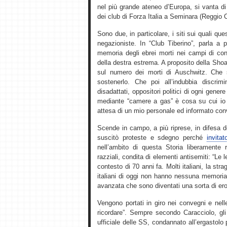
nel più grande ateneo d’Europa, si vanta di
dei club di Forza Italia a Seminara (Reggio 
Sono due, in particolare, i siti sui quali qu
negazioniste. In “Club Tiberino”, parla a p
memoria degli ebrei morti nei campi di con
della destra estrema. A proposito della Sho
sul numero dei morti di Auschwitz. Che 
sostenerlo. Che poi all’indubbia discrim
disadattati, oppositori politici di ogni gener
mediante “camere a gas” è cosa su cui io p
attesa di un mio personale ed informato con
Scende in campo, a più riprese, in difesa 
suscitò proteste e sdegno perché
invita
nell’ambito di questa Storia liberamente r
razziali, condita di elementi antisemiti: “Le 
contesto di 70 anni fa. Molti italiani, la st
italiani di oggi non hanno nessuna memoria di
avanzata che sono diventati una sorta di ero
Vengono portati in giro nei convegni e nel
ricordare”. Sempre secondo Caracciolo, gli 
ufficiale delle SS, condannato all’ergastolo p