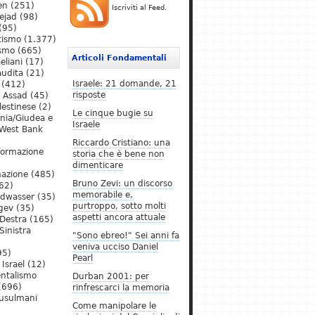
en
(251)
Iscriviti al Feed.
ejad
(98)
(95)
tismo
(1.377)
ismo
(665)
Articoli Fondamentali
eliani
(17)
audita
(21)
Israele: 21 domande, 21
(412)
risposte
l Assad
(45)
lestinese
(2)
Le cinque bugie su
ania/Giudea e
Israele
West Bank
Riccardo Cristiano: una
formazione
storia che è bene non
dimenticare
mazione
(485)
Bruno Zevi: un discorso
62)
memorabile e,
ldwasser
(35)
purtroppo, sotto molti
gev
(35)
aspetti ancora attuale
Destra
(165)
Sinistra
"Sono ebreo!" Sei anni fa
veniva ucciso Daniel
95)
Pearl
Israel
(12)
ntalismo
Durban 2001: per
(696)
rinfrescarci la memoria
Musulmani
Come manipolare le