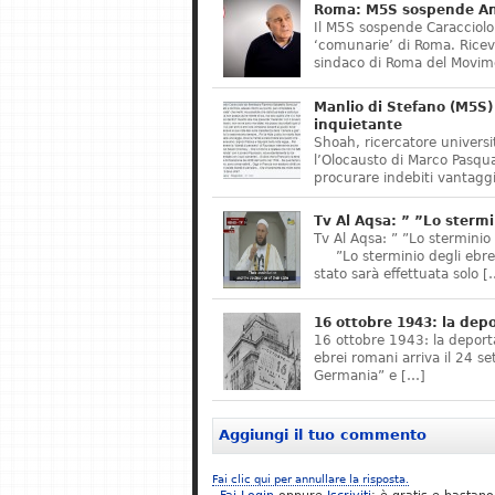
Roma: M5S sospende Ant
Il M5S sospende Caracciolo,
‘comunarie’ di Roma. Riceve
sindaco di Roma del Movime
Manlio di Stefano (M5S) 
inquietante
Shoah, ricercatore universit
l’Olocausto di Marco Pasqua
procurare indebiti vantaggi
Tv Al Aqsa: ” ”Lo stermi
Tv Al Aqsa: ” ”Lo sterminio
”Lo sterminio degli ebrei s
stato sarà effettuata solo [
16 ottobre 1943: la dep
16 ottobre 1943: la deporta
ebrei romani arriva il 24 se
Germania” e […]
Aggiungi il tuo commento
Fai clic qui per annullare la risposta.