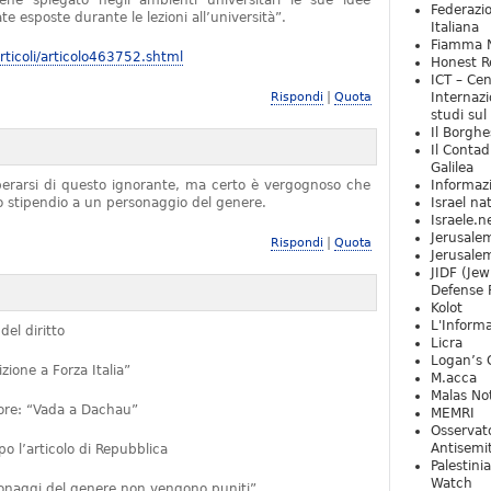
iene spiegato negli ambienti universitari le sue idee
Federazio
e esposte durante le lezioni all’università”.
Italiana
Fiamma N
ticoli/articolo463752.shtml
Honest Re
ICT – Cen
|
Rispondi
Quota
Internazi
studi sul
Il Borghe
Il Contad
Galilea
iberarsi di questo ignorante, ma certo è vergognoso che
Informaz
no stipendio a un personaggio del genere.
Israel na
Israele.n
Jerusale
|
Rispondi
Quota
Jerusale
JIDF (Jew
Defense 
Kolot
L'Informa
del diritto
Licra
Logan’s 
ione a Forza Italia”
M.acca
Malas Not
ttore: “Vada a Dachau”
MEMRI
Osservat
Antisemi
 l’articolo di Repubblica
Palestini
Watch
rsonaggi del genere non vengono puniti”