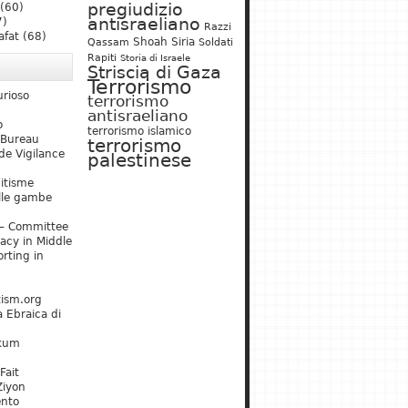
pregiudizio
(60)
antisraeliano
7)
Razzi
afat
(68)
Shoah
Siria
Qassam
Soldati
Rapiti
Storia di Israele
Striscia di Gaza
Terrorismo
urioso
terrorismo
antisraeliano
o
terrorismo islamico
 Bureau
terrorismo
de Vigilance
palestinese
mitisme
lle gambe
– Committee
acy in Middle
rting in
tism.org
 Ebraica di
kum
Fait
Ziyon
ento