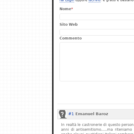
Fai Login
oppure
Iscriviti
: è gratis e bastano
Nome
*
Sito Web
Commento
#1
Emanuel Baroz
In realtà le castronerie di questo pers
anni di antisemitismo…..ma riteniamo 