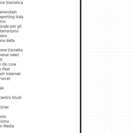
ne Sionistica
irenstein
porting Italy
tro
onale per gli
 terrorismo
sino
ino della
ione Corretta
tional news
et
m On Line
m Post
ish Internet
Force)
le
Centro Studi
icias
orio
tismo
an Media