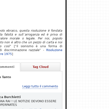
polo ebraico, questa risoluzione è fondata
lla falsità e sull´arroganza ed è priva di
alore morale o legale. Per noi, popolo
to non è altro che un pezzo di carta e noi
o così"
["il sionismo è una forma di
i discriminazione razziale" -
Risoluzione
re 1975
]
Commenti
Tag Cloud
o Tanto
Leggi tutto il commento
ca Burchietti
NA RAI ! LE NOTIZIE DEVONO ESSERE
UPERPARTES