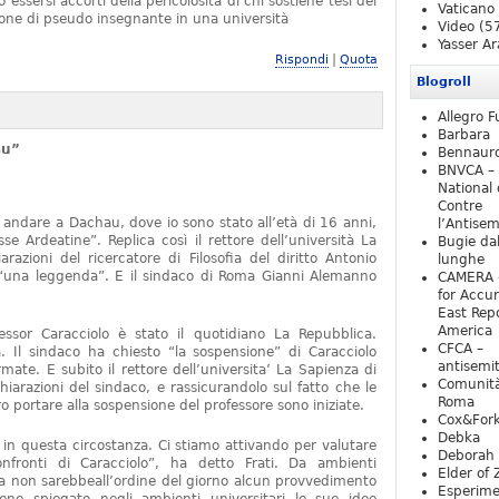
essersi accorti della pericolosità di chi sostiene tesi del
Vaticano
one di pseudo insegnante in una università
Video
(5
Yasser Ar
|
Rispondi
Quota
Blogroll
Allegro F
Barbara
au”
Bennaur
BNVCA –
National 
Contre
 andare a Dachau, dove io sono stato all’età di 16 anni,
l’Antise
e Ardeatine”. Replica così il rettore dell’università La
Bugie da
razioni del ricercatore di Filosofia del diritto Antonio
lunghe
o “una leggenda”. E il sindaco di Roma Gianni Alemanno
CAMERA 
for Accur
East Repo
America
fessor Caracciolo è stato il quotidiano La Repubblica.
CFCA –
 Il sindaco ha chiesto “la sospensione” di Caracciolo
antisemi
mate. E subito il rettore dell’universita’ La Sapienza di
Comunità
iarazioni del sindaco, e rassicurandolo sul fatto che le
Roma
 portare alla sospensione del professore sono iniziate.
Cox&For
Debka
e in questa circostanza. Ci stiamo attivando per valutare
Deborah 
nfronti di Caracciolo”, ha detto Frati. Da ambienti
Elder of 
ra non sarebbeall’ordine del giorno alcun provvedimento
Esperim