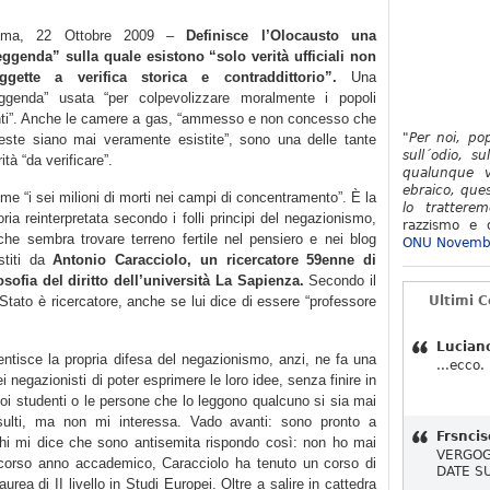
oma, 22 Ottobre 2009 –
Definisce l’Olocausto una
eggenda” sulla quale esistono “solo verità ufficiali non
ggette a verifica storica e contraddittorio”.
Una
eggenda” usata “per colpevolizzare moralmente i popoli
nti”. Anche le camere a gas, “ammesso e non concesso che
"Per noi, po
este siano mai veramente esistite”, sono una delle tante
sull´odio, su
ità “da verificare”.
qualunque v
ebraico, ques
me “i sei milioni di morti nei campi di concentramento”. È la
lo tratterem
oria reinterpretata secondo i folli principi del negazionismo,
razzismo e d
che sembra trovare terreno fertile nel pensiero e nei blog
ONU Novemb
stiti da
Antonio Caracciolo, un ricercatore 59enne di
losofia del diritto dell’università La Sapienza.
Secondo il
o Stato è ricercatore, anche se lui dice di essere “professore
Ultimi 
Lucian
ntisce la propria difesa del negazionismo, anzi, ne fa una
...ecco.
ei negazionisti di poter esprimere le loro idee, senza finire in
suoi studenti o le persone che lo leggono qualcuno si sia mai
insulti, ma non mi interessa. Vado avanti: sono pronto a
Frsncis
chi mi dice che sono antisemita rispondo così: non ho mai
VERGOG
o scorso anno accademico, Caracciolo ha tenuto un corso di
DATE S
laurea di II livello in Studi Europei. Oltre a salire in cattedra