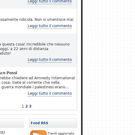
Leggi tutto il commento
osamente ridicola. Non si smentisce mai
Leggi tutto il commento
a questa cosa! Incredibile che nessuno
 oggi, a 22 anni di distanza
aduto!
Leggi tutto il commento
sco Possi
erebbe chiedere ad Amnesty International
 cosa: Siete al corrente che nella
 guerra mondiale i palestinesi erano…
Leggi tutto il commento
1
2
3
Feed RSS
28)
Tieniti aggiornato.