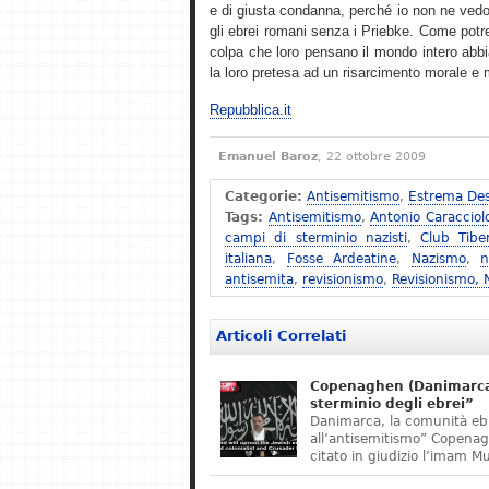
e di giusta condanna, perché io non ne vedo
gli ebrei romani senza i Priebke. Come potreb
colpa che loro pensano il mondo intero abbi
la loro pretesa ad un risarcimento morale e ma
Repubblica.it
Emanuel Baroz
, 22 ottobre 2009
Categorie:
Antisemitismo
,
Estrema Des
Tags:
Antisemitismo
,
Antonio Caracciol
campi di sterminio nazisti
,
Club Tibe
italiana
,
Fosse Ardeatine
,
Nazismo
,
n
antisemita
,
revisionismo
,
Revisionismo,
Articoli Correlati
Copenaghen (Danimarca)
sterminio degli ebrei”
Danimarca, la comunità eb
all’antisemitismo” Copena
citato in giudizio l’imam M