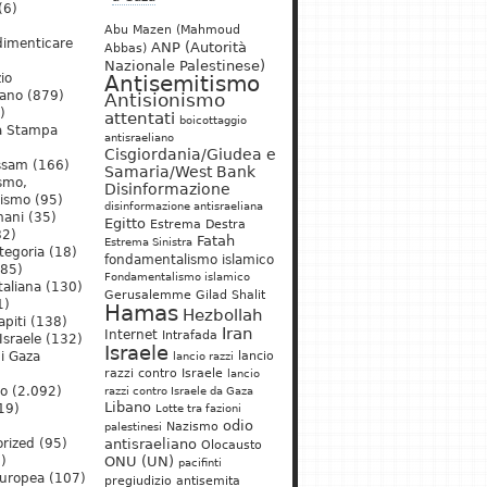
(6)
Abu Mazen (Mahmoud
dimenticare
ANP (Autorità
Abbas)
Nazionale Palestinese)
io
Antisemitismo
iano
(879)
Antisionismo
)
attentati
boicottaggio
a Stampa
antisraeliano
Cisgiordania/Giudea e
ssam
(166)
Samaria/West Bank
ismo,
Disinformazione
nismo
(95)
disinformazione antisraeliana
mani
(35)
Egitto
Estrema Destra
2)
Fatah
Estrema Sinistra
tegoria
(18)
fondamentalismo islamico
85)
Fondamentalismo islamico
taliana
(130)
Gerusalemme
Gilad Shalit
1)
Hamas
Hezbollah
apiti
(138)
Iran
Internet
Intrafada
Israele
(132)
Israele
lancio
di Gaza
lancio razzi
razzi contro Israele
lancio
mo
(2.092)
razzi contro Israele da Gaza
Libano
19)
Lotte tra fazioni
odio
)
Nazismo
palestinesi
rized
(95)
antisraeliano
Olocausto
)
ONU (UN)
pacifinti
uropea
(107)
pregiudizio antisemita