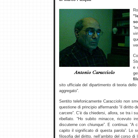
R
“l
so
“l
vi
qu
ver
Co
St
e 
ge
fi
sito ufficiale del dipartimento di teoria dell
aggregato”.
Sentito telefonicamente Caracciolo non sme
questione di principio affermando “il diritto d
carcere”. C’è da chiedersi, allora, se tra i 
ribellato. “Ho subito minacce, ricevuto 
discuterne con chiunque”. E continua: “A 
capito il significato di questa parola”. L
filosofia del diritto, nell’ambito del corso di 