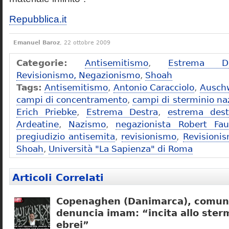
Repubblica.it
Emanuel Baroz
, 22 ottobre 2009
Categorie:
Antisemitismo
,
Estrema De
Revisionismo, Negazionismo
,
Shoah
Tags:
Antisemitismo
,
Antonio Caracciolo
,
Ausch
campi di concentramento
,
campi di sterminio naz
Erich Priebke
,
Estrema Destra
,
estrema dest
Ardeatine
,
Nazismo
,
negazionista Robert Fau
pregiudizio antisemita
,
revisionismo
,
Revisioni
Shoah
,
Università "La Sapienza" di Roma
Articoli Correlati
Copenaghen (Danimarca), comuni
denuncia imam: “incita allo sterm
ebrei”