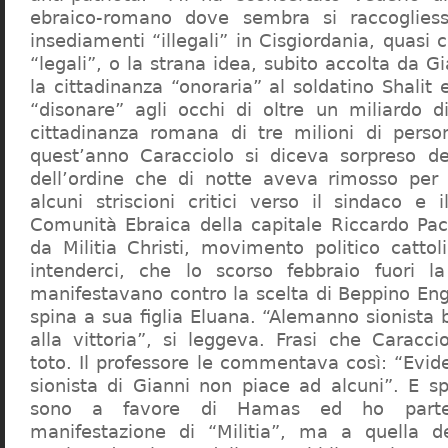
ebraico-romano dove sembra si raccogliess
insediamenti “illegali” in Cisgiordania, quasi c
“legali”, o la strana idea, subito accolta da G
la cittadinanza “onoraria” al soldatino Shali
“disonare” agli occhi di oltre un miliardo d
cittadinanza romana di tre milioni di perso
quest’anno Caracciolo si diceva sorpreso del
dell’ordine che di notte aveva rimosso per
alcuni striscioni critici verso il sindaco e 
Comunità Ebraica della capitale Riccardo Paci
da Militia Christi, movimento politico cattoli
intenderci, che lo scorso febbraio fuori la
manifestavano contro la scelta di Beppino Eng
spina a sua figlia Eluana. “Alemanno sionista
alla vittoria”, si leggeva. Frasi che Caracci
toto. Il professore le commentava così: “Evid
sionista di Gianni non piace ad alcuni”. E s
sono a favore di Hamas ed ho partec
manifestazione di “Militia”, ma a quella 