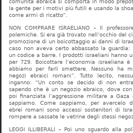
comunità ebraica si comporta in modo prepo
la gente per i motivi più futili e usando la sho
come armi di ricatto”.
NON COMPRARE ISRAELIANO – Il professor
polemiche. Si era già trovato nell’occhio del ci
promozione di un boicottaggio ai danni di Isra
caso non aveva certo abbassato la guardia: 
un codice a barre. I prodotti israeliani hanno u
per 729. Boicottare l’economia israeliana è
abbiamo per farli smettere. Nessuno ha m
negozi ebraici romani”. Tutto lecito, ness
inganno: “Un conto se decido di non entr
sapendo che è un negozio ebraico, dove con 
poi finanziata l’aggressione militare a Gaza
sappiamo. Come sappiamo, per avercelo de
ebrei romani sono accessi sostenitori di Isra
rompere a sassate le vetrine degli stessi negoz
LEGGI ILLIBERALI – Poi uno sguardo alla poli