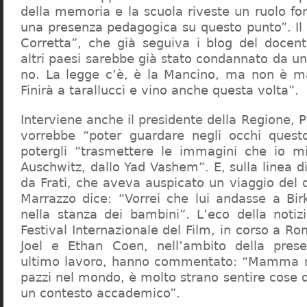
della memoria e la scuola riveste un ruolo f
una presenza pedagogica su questo punto”. Il 
Corretta”, che già seguiva i blog del docen
altri paesi sarebbe già stato condannato da un t
no. La legge c’è, è la Mancino, ma non è ma
Finirà a tarallucci e vino anche questa volta”.
Interviene anche il presidente della Regione, 
vorrebbe “poter guardare negli occhi questo
potergli “trasmettere le immagini che io m
Auschwitz, dallo Yad Vashem”. E, sulla linea 
da Frati, che aveva auspicato un viaggio del
Marrazzo dice: “Vorrei che lui andasse a Bi
nella stanza dei bambini”. L’eco della notiz
Festival Internazionale del Film, in corso a Rom
Joel e Ethan Coen, nell’ambito della prese
ultimo lavoro, hanno commentato: “Mamma m
pazzi nel mondo, è molto strano sentire cose 
un contesto accademico”.