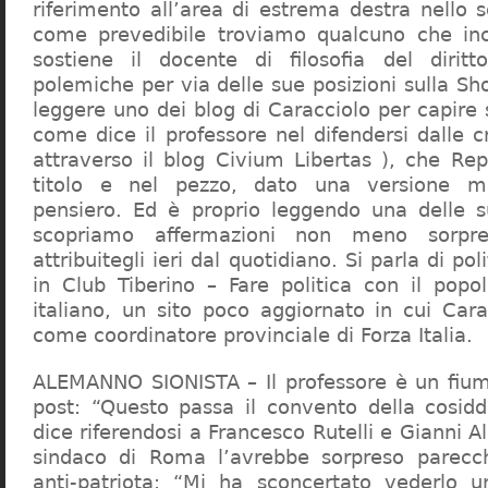
riferimento all’area di estrema destra nello s
come prevedibile troviamo qualcuno che in
sostiene il docente di filosofia del diritt
polemiche per via delle sue posizioni sulla S
leggere uno dei blog di Caracciolo per capire
come dice il professore nel difendersi dalle cr
attraverso il blog Civium Libertas ), che Rep
titolo e nel pezzo, dato una versione mi
pensiero. Ed è proprio leggendo una delle s
scopriamo affermazioni non meno sorpre
attribuitegli ieri dal quotidiano. Si parla di po
in Club Tiberino – Fare politica con il popo
italiano, un sito poco aggiornato in cui Cara
come coordinatore provinciale di Forza Italia.
ALEMANNO SIONISTA – Il professore è un fium
post: “Questo passa il convento della cosid
dice riferendosi a Francesco Rutelli e Gianni 
sindaco di Roma l’avrebbe sorpreso parecch
anti-patriota: “Mi ha sconcertato vederlo u