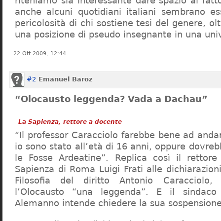
riteniamo sia interessante dare spazio al fa
anche alcuni quotidiani italiani sembrano ess
pericolosità di chi sostiene tesi del genere, o
una posizione di pseudo insegnante in una uni
22 Ott 2009, 12:44
#2
Emanuel Baroz
“Olocausto leggenda? Vada a Dachau”
La Sapienza, rettore a docente
“Il professor Caracciolo farebbe bene ad and
io sono stato all’età di 16 anni, oppure dovre
le Fosse Ardeatine”. Replica così il rettore 
Sapienza di Roma Luigi Frati alle dichiarazioni
Filosofia del diritto Antonio Caracciolo
l’Olocausto “una leggenda”. E il sindac
Alemanno intende chiedere la sua sospensione