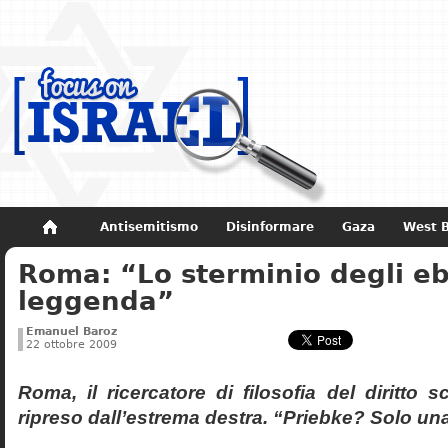
Antisemitismo
Disinformare
Gaza
West 
Roma: “Lo sterminio degli eb
Non dimenticare
Storia di Israele
leggenda”
Emanuel Baroz
22 ottobre 2009
Roma, il ricercatore di filosofia del diritto 
ripreso dall’estrema destra. “Priebke? Solo un