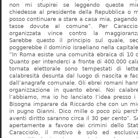
non mi stupirei se leggendo queste mie
chiedesse al presidente della Repubblica o 
posso continuare a stare a casa mia, pagando 
tasse dovute al comune”. Per Caraccio
organizzata vince contro la maggioranza
Sarebbe questo il principio sul quale, se
poggerebbe il dominio israeliano nella capita
“In Roma esiste una comunità ebraica di 10 
Quanto per intenderci a fronte di 400.000 cal
tornata elettorale sono tempestati di lette
calabresità desunta dal luogo di nascita e fa
dall’anagrafe comunale. Gli ebrei romani hann
organizzazione in quanto ebrei. Noi calabr
l’abbiamo, ma io ho lanciato l’idea presso 
Bisogna imparare da Riccardo che con un migl
in pugno Gianni. Dico mille o poco più perch
aventi diritto saranno circa il 30 per cento”. S
apertamente a favore dei crimini dello Stat
Caracciolo, il motivo è solo ed esclusi