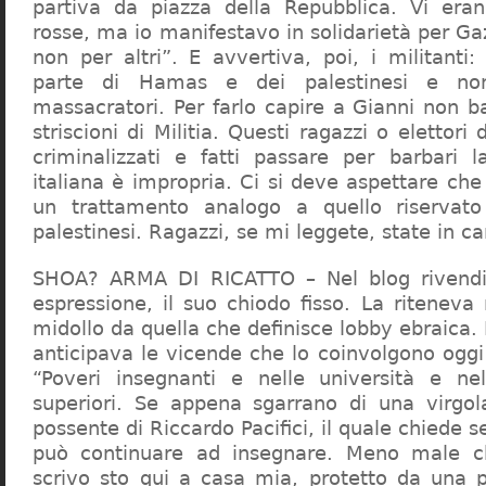
partiva da piazza della Repubblica. Vi era
rosse, ma io manifestavo in solidarietà per Gaz
non per altri”. E avvertiva, poi, i militanti
parte di Hamas e dei palestinesi e non 
massacratori. Per farlo capire a Gianni non b
striscioni di Militia. Questi ragazzi o elettori
criminalizzati e fatti passare per barbari l
italiana è impropria. Ci si deve aspettare che 
un trattamento analogo a quello riserva
palestinesi. Ragazzi, se mi leggete, state in 
SHOA? ARMA DI RICATTO – Nel blog rivendic
espressione, il suo chiodo fisso. La riteneva
midollo da quella che definisce lobby ebraica.
anticipava le vicende che lo coinvolgono oggi
“Poveri insegnanti e nelle università e ne
superiori. Se appena sgarrano di una virgol
possente di Riccardo Pacifici, il quale chiede s
può continuare ad insegnare. Meno male c
scrivo sto qui a casa mia, protetto da una 