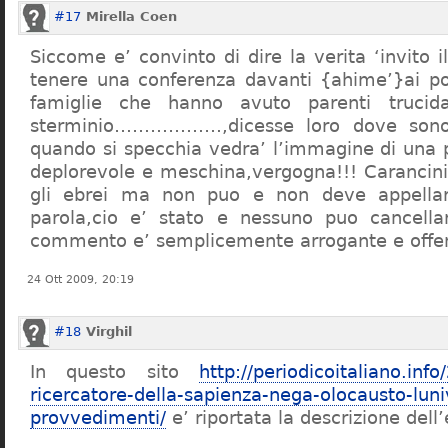
#17
Mirella Coen
Siccome e’ convinto di dire la verita ‘invito i
tenere una conferenza davanti {ahime’}ai poc
famiglie che hanno avuto parenti trucid
sterminio………………,dicesse loro dove sono f
quando si specchia vedra’ l’immagine di una 
deplorevole e meschina,vergogna!!! Carancin
gli ebrei ma non puo e non deve appellarsi
parola,cio e’ stato e nessuno puo cancellar
commento e’ semplicemente arrogante e offe
24 Ott 2009, 20:19
#18
Virghil
In questo sito
http://periodicoitaliano.inf
ricercatore-della-sapienza-nega-olocausto-lun
provvedimenti/
e’ riportata la descrizione dell’