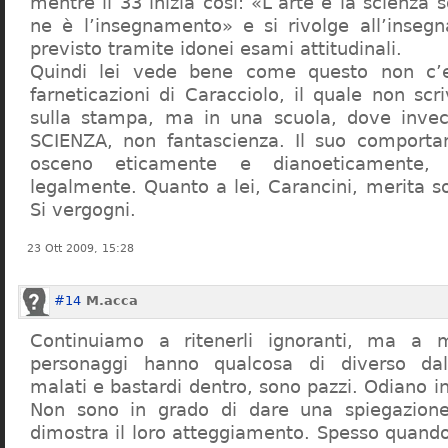
mentre il 33 inizia così: «L’arte e la scienza s
ne è l’insegnamento» e si rivolge all’inseg
previsto tramite idonei esami attitudinali.
Quindi lei vede bene come questo non c’e
farneticazioni di Caracciolo, il quale non scr
sulla stampa, ma in una scuola, dove inve
SCIENZA, non fantascienza. Il suo comport
osceno eticamente e dianoeticamente, 
legalmente. Quanto a lei, Carancini, merita so
Si vergogni.
23 Ott 2009, 15:28
#14
M.acca
Continuiamo a ritenerli ignoranti, ma a 
personaggi hanno qualcosa di diverso dal
malati e bastardi dentro, sono pazzi. Odiano i
Non sono in grado di dare una spiegazione
dimostra il loro atteggiamento. Spesso quando