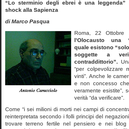
“Lo sterminio degli ebrei è una leggenda” p
shock alla Sapienza
di Marco Pasqua
Roma, 22 Ottobr
l’Olocausto una 
quale esistono “solo 
soggette a veri
contraddittorio”.
Una
“per colpevolizzare 
vinti”. Anche le cam
e non concesso che
veramente esistite”, 
verità “da verificare”.
Come “i sei milioni di morti nei campi di concentr
reinterpretata secondo i folli principi del negazi
trovare terreno fertile nel pensiero e nei blog