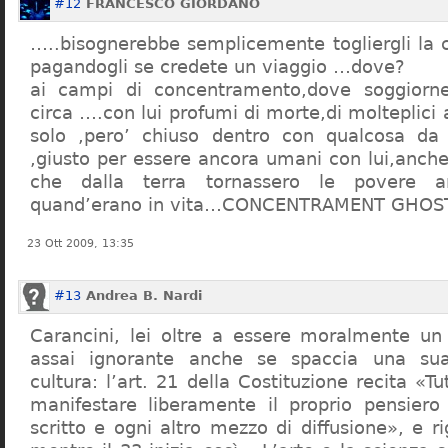
#12
FRANCESCO GIORDANO
…..bisognerebbe semplicemente togliergli la c
pagandogli se credete un viaggio …dove?
ai campi di concentramento,dove soggiorn
circa ….con lui profumi di morte,di molteplici 
solo ,pero’ chiuso dentro con qualcosa d
,giusto per essere ancora umani con lui,anch
che dalla terra tornassero le povere a
quand’erano in vita…CONCENTRAMENT GHOST
23 Ott 2009, 13:35
#13
Andrea B. Nardi
Carancini, lei oltre a essere moralmente un
assai ignorante anche se spaccia una su
cultura: l’art. 21 della Costituzione recita «Tu
manifestare liberamente il proprio pensiero
scritto e ogni altro mezzo di diffusione», e 