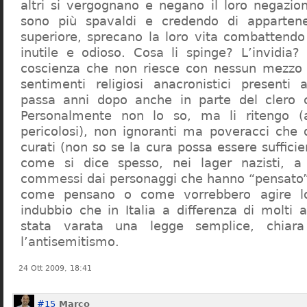
altri si vergognano e negano il loro negazion
sono più spavaldi e credendo di apparten
superiore, sprecano la loro vita combattendo
inutile e odioso. Cosa li spinge? L’invidia? 
coscienza che non riesce con nessun mezzo a
sentimenti religiosi anacronistici presenti
passa anni dopo anche in parte del clero cr
Personalmente non lo so, ma li ritengo (
pericolosi), non ignoranti ma poveracci che
curati (non so se la cura possa essere suffici
come si dice spesso, nei lager nazisti, a 
commessi dai personaggi che hanno “pensato”
come pensano o come vorrebbero agire l
indubbio che in Italia a differenza di molti a
stata varata una legge semplice, chiar
l’antisemitismo.
24 Ott 2009, 18:41
#15
Marco