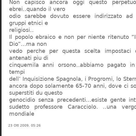
Non capisco ancora oggi questo perpetuo
ebrei..quando il vero
odio sarebbe dovuto essere indirizzato ad
gruppi etnici e
religiosi..
Il popolo ebraico e non per niente ritenuto “
Dio”…ma non
vedo perche per questa scelta impostaci 
antenati piu di
cinquemila anni orsono..abbiamo pagato in
tempi
dell’ Inquisizione Spagnola, i Progromi, lo St
ancora dopo solamente 65-70 anni, dove ci s
superstiti du questo
genocidio senza precedenti…esiste gente int
sudetto professore Caracciolo. ..una verg
mondiale
23 Ott 2009, 05:26