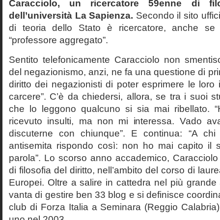
Caracciolo, un ricercatore 59enne di filo
dell’università La Sapienza.
Secondo il sito uffic
di teoria dello Stato è ricercatore, anche se
“professore aggregato”.
Sentito telefonicamente Caracciolo non smentisc
del negazionismo, anzi, ne fa una questione di pri
diritto dei negazionisti di poter esprimere le loro 
carcere”. C’è da chiedersi, allora, se tra i suoi 
che lo leggono qualcuno si sia mai ribellato. 
ricevuto insulti, ma non mi interessa. Vado av
discuterne con chiunque”. E continua: “A ch
antisemita rispondo così: non ho mai capito il s
parola”. Lo scorso anno accademico, Caracciolo
di filosofia del diritto, nell’ambito del corso di laurea
Europei. Oltre a salire in cattedra nel più grande
vanta di gestire ben 33 blog e si definisce coordin
club di Forza Italia a Seminara (Reggio Calabria
uno nel 2003.