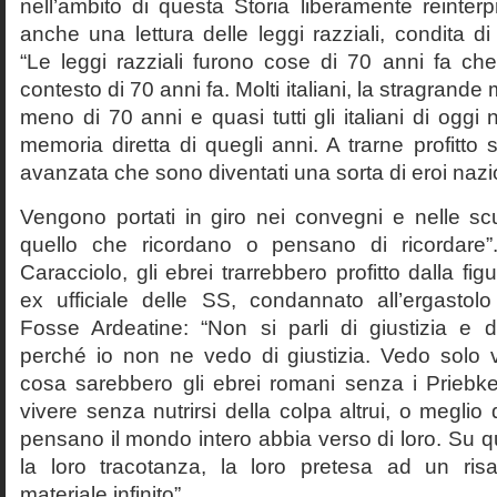
nell’ambito di questa Storia liberamente reinterpr
anche una lettura delle leggi razziali, condita di
“Le leggi razziali furono cose di 70 anni fa che
contesto di 70 anni fa. Molti italiani, la stragran
meno di 70 anni e quasi tutti gli italiani di og
memoria diretta di quegli anni. A trarne profitto 
avanzata che sono diventati una sorta di eroi nazio
Vengono portati in giro nei convegni e nelle sc
quello che ricordano o pensano di ricordare
Caracciolo, gli ebrei trarrebbero profitto dalla fig
ex ufficiale delle SS, condannato all’ergastolo 
Fosse Ardeatine: “Non si parli di giustizia e 
perché io non ne vedo di giustizia. Vedo solo 
cosa sarebbero gli ebrei romani senza i Prieb
vivere senza nutrirsi della colpa altrui, o meglio
pensano il mondo intero abbia verso di loro. Su 
la loro tracotanza, la loro pretesa ad un ris
materiale infinito”.