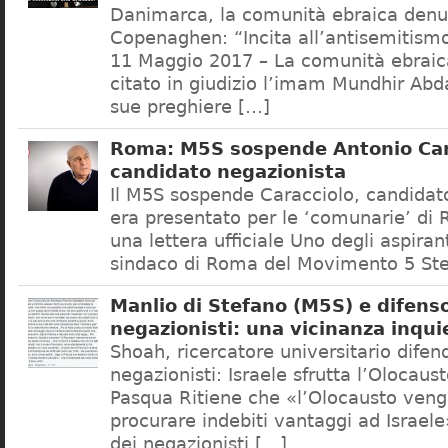
Danimarca, la comunità ebraica denu
Copenaghen: “Incita all’antisemitis
11 Maggio 2017 – La comunità ebrai
citato in giudizio l’imam Mundhir Abd
sue preghiere […]
Roma: M5S sospende Antonio Car
candidato negazionista
Il M5S sospende Caracciolo, candidato
era presentato per le ‘comunarie’ di
una lettera ufficiale Uno degli aspiran
sindaco di Roma del Movimento 5 Ste
Manlio di Stefano (M5S) e difenso
negazionisti: una vicinanza inqui
Shoah, ricercatore universitario difen
negazionisti: Israele sfrutta l’Olocaus
Pasqua Ritiene che «l’Olocausto venga
procurare indebiti vantaggi ad Israele
dei negazionisti […]