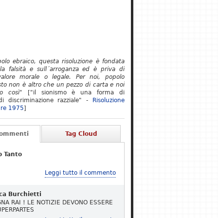
polo ebraico, questa risoluzione è fondata
lla falsità e sull´arroganza ed è priva di
alore morale o legale. Per noi, popolo
to non è altro che un pezzo di carta e noi
o così"
["il sionismo è una forma di
i discriminazione razziale" -
Risoluzione
re 1975
]
Commenti
Tag Cloud
o Tanto
Leggi tutto il commento
ca Burchietti
NA RAI ! LE NOTIZIE DEVONO ESSERE
UPERPARTES