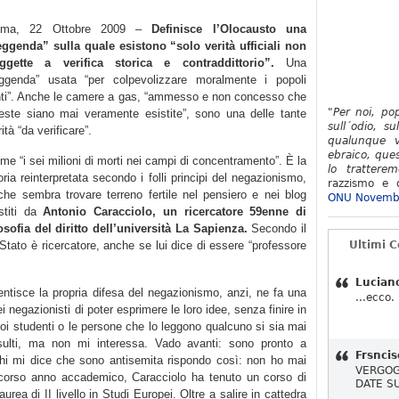
oma, 22 Ottobre 2009 –
Definisce l’Olocausto una
eggenda” sulla quale esistono “solo verità ufficiali non
ggette a verifica storica e contraddittorio”.
Una
eggenda” usata “per colpevolizzare moralmente i popoli
nti”. Anche le camere a gas, “ammesso e non concesso che
"Per noi, po
este siano mai veramente esistite”, sono una delle tante
sull´odio, su
ità “da verificare”.
qualunque v
ebraico, ques
me “i sei milioni di morti nei campi di concentramento”. È la
lo tratterem
oria reinterpretata secondo i folli principi del negazionismo,
razzismo e d
che sembra trovare terreno fertile nel pensiero e nei blog
ONU Novemb
stiti da
Antonio Caracciolo, un ricercatore 59enne di
losofia del diritto dell’università La Sapienza.
Secondo il
o Stato è ricercatore, anche se lui dice di essere “professore
Ultimi 
Lucian
ntisce la propria difesa del negazionismo, anzi, ne fa una
...ecco.
ei negazionisti di poter esprimere le loro idee, senza finire in
suoi studenti o le persone che lo leggono qualcuno si sia mai
insulti, ma non mi interessa. Vado avanti: sono pronto a
Frsncis
chi mi dice che sono antisemita rispondo così: non ho mai
VERGOG
o scorso anno accademico, Caracciolo ha tenuto un corso di
DATE S
laurea di II livello in Studi Europei. Oltre a salire in cattedra