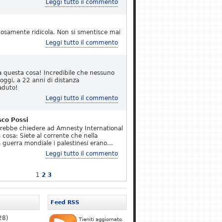
Leggi tutto il commento
osamente ridicola. Non si smentisce mai
Leggi tutto il commento
a questa cosa! Incredibile che nessuno
 oggi, a 22 anni di distanza
aduto!
Leggi tutto il commento
sco Possi
erebbe chiedere ad Amnesty International
 cosa: Siete al corrente che nella
 guerra mondiale i palestinesi erano…
Leggi tutto il commento
1
2
3
Feed RSS
28)
Tieniti aggiornato.