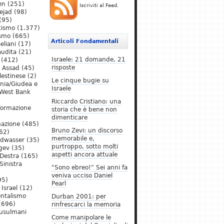
en
(251)
Iscriviti al Feed.
ejad
(98)
(95)
tismo
(1.377)
ismo
(665)
Articoli Fondamentali
eliani
(17)
audita
(21)
Israele: 21 domande, 21
(412)
risposte
l Assad
(45)
lestinese
(2)
Le cinque bugie su
ania/Giudea e
Israele
West Bank
Riccardo Cristiano: una
formazione
storia che è bene non
dimenticare
mazione
(485)
Bruno Zevi: un discorso
62)
memorabile e,
ldwasser
(35)
purtroppo, sotto molti
gev
(35)
aspetti ancora attuale
Destra
(165)
Sinistra
"Sono ebreo!" Sei anni fa
veniva ucciso Daniel
95)
Pearl
Israel
(12)
ntalismo
Durban 2001: per
(696)
rinfrescarci la memoria
Musulmani
Come manipolare le