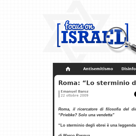
Antisemitismo
Disinf
Non dimenticare
Storia di Israel
Roma: “Lo sterminio d
Emanuel Baroz
22 ottobre 2009
Roma, il ricercatore di filosofia del di
“Priebke? Solo una vendetta”
“Lo sterminio degli ebrei è una leggenda
di Marco Pasqua