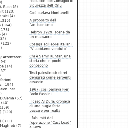
risoluzioni del Consiglio di
9)
Sicurezza dell´Onu
. Bush
(8)
lit
(123)
Così parlava Montanelli
raici
(4)
A proposito dell
1.315)
´antisionismo
h
(364)
(178)
Hebron 1929: scene da
e
(4)
un massacro
32)
(122)
Cossiga agli ebrei italiani:
)
"Vi abbiamo venduto"
Chi è Samir Kuntar: una
/ Attentatori
storia che in pochi
194)
conoscono
ba
(14)
237)
Testi palestinesi: ebrei
)
denigrati come serpenti
 fazioni
assassini
si
(194)
zioni per
1967: così parlava Pier
)
Paolo Pasolini
 D'Alema
(57)
Il caso Al Dura: cronaca
(40)
di una bugia fatta
(159)
passare per realtà
)
(120)
)
I falsi miti dell
)
(313)
´operazione "Cast Lead"
l Maghreb
(7)
a Gaza