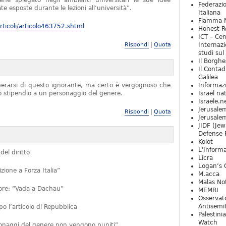
iene spiegato negli ambienti universitari le sue idee
Federazio
e esposte durante le lezioni all’università”.
Italiana
Fiamma N
ticoli/articolo463752.shtml
Honest Re
ICT – Cen
|
Rispondi
Quota
Internazi
studi sul
Il Borghe
Il Contad
Galilea
iberarsi di questo ignorante, ma certo è vergognoso che
Informaz
no stipendio a un personaggio del genere.
Israel na
Israele.n
Jerusale
|
Rispondi
Quota
Jerusale
JIDF (Jew
Defense 
Kolot
L'Informa
del diritto
Licra
Logan’s 
ione a Forza Italia”
M.acca
Malas Not
ttore: “Vada a Dachau”
MEMRI
Osservat
Antisemi
 l’articolo di Repubblica
Palestini
Watch
rsonaggi del genere non vengono puniti”