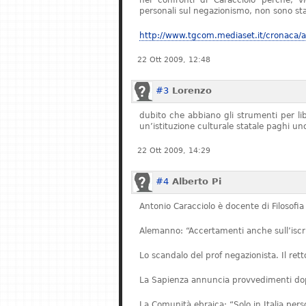
nei confronti di Caracciolo perché, v
personali sul negazionismo, non sono stat
http://www.tgcom.mediaset.it/cronaca/ar
22 Ott 2009, 12:48
#3
Lorenzo
dubito che abbiano gli strumenti per l
un’istituzione culturale statale paghi u
22 Ott 2009, 14:29
#4
Alberto Pi
Antonio Caracciolo è docente di Filosofia 
Alemanno: “Accertamenti anche sull’iscriz
Lo scandalo del prof negazionista. Il re
La Sapienza annuncia provvedimenti dopo
La Comunità ebraica: “Solo in Italia pe