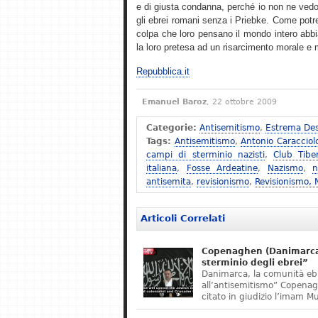
e di giusta condanna, perché io non ne vedo
gli ebrei romani senza i Priebke. Come potreb
colpa che loro pensano il mondo intero abbi
la loro pretesa ad un risarcimento morale e ma
Repubblica.it
Emanuel Baroz
, 22 ottobre 2009
Categorie:
Antisemitismo
,
Estrema Des
Tags:
Antisemitismo
,
Antonio Caracciol
campi di sterminio nazisti
,
Club Tibe
italiana
,
Fosse Ardeatine
,
Nazismo
,
n
antisemita
,
revisionismo
,
Revisionismo,
Articoli Correlati
Copenaghen (Danimarca)
sterminio degli ebrei”
Danimarca, la comunità eb
all’antisemitismo” Copena
citato in giudizio l’imam M