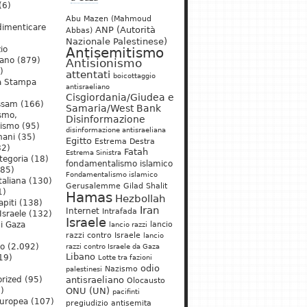
(6)
Abu Mazen (Mahmoud
dimenticare
ANP (Autorità
Abbas)
Nazionale Palestinese)
io
Antisemitismo
iano
(879)
Antisionismo
)
attentati
boicottaggio
a Stampa
antisraeliano
Cisgiordania/Giudea e
ssam
(166)
Samaria/West Bank
ismo,
Disinformazione
nismo
(95)
disinformazione antisraeliana
mani
(35)
Egitto
Estrema Destra
2)
Fatah
Estrema Sinistra
tegoria
(18)
fondamentalismo islamico
85)
Fondamentalismo islamico
taliana
(130)
Gerusalemme
Gilad Shalit
1)
Hamas
Hezbollah
apiti
(138)
Iran
Internet
Intrafada
Israele
(132)
Israele
lancio
di Gaza
lancio razzi
razzi contro Israele
lancio
mo
(2.092)
razzi contro Israele da Gaza
Libano
19)
Lotte tra fazioni
odio
)
Nazismo
palestinesi
rized
(95)
antisraeliano
Olocausto
)
ONU (UN)
pacifinti
uropea
(107)
pregiudizio antisemita