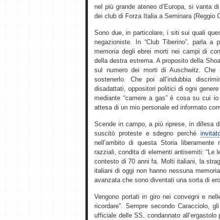
nel più grande ateneo d’Europa, si vanta di
dei club di Forza Italia a Seminara (Reggio 
Sono due, in particolare, i siti sui quali qu
negazioniste. In “Club Tiberino”, parla a p
memoria degli ebrei morti nei campi di con
della destra estrema. A proposito della Sho
sul numero dei morti di Auschwitz. Che 
sostenerlo. Che poi all’indubbia discrim
disadattati, oppositori politici di ogni gener
mediante “camere a gas” è cosa su cui io p
attesa di un mio personale ed informato con
Scende in campo, a più riprese, in difesa 
suscitò proteste e sdegno perché
invita
nell’ambito di questa Storia liberamente r
razziali, condita di elementi antisemiti: “Le 
contesto di 70 anni fa. Molti italiani, la st
italiani di oggi non hanno nessuna memoria di
avanzata che sono diventati una sorta di ero
Vengono portati in giro nei convegni e nel
ricordare”. Sempre secondo Caracciolo, gli 
ufficiale delle SS, condannato all’ergastolo p