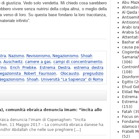
Abu Maz
 di giustizia. Vedo solo vendetta. Mi chiedo cosa sarebbero
Ahmadin
bero vivere senza nutrirsi della colpa altrui, o meglio della
Al Qaida
a verso di loro. Su questa base fondano la loro tracotanza,
Antisemi
teriale infinito”.
Antision
Arabi isra
Arabia S
Attentati
Bashar e
causa pa
Cisgiord
tra
,
Nazismo
,
Revisionismo, Negazionismo
,
Shoah
Samaria/
o
,
Auschwitz
,
camere a gas
,
campi di concentramento
,
(306)
Controin
rino
,
Erich Priebke
,
Estrema Destra
,
estrema destra
(108)
egazionista Robert Faurisson
,
Olocausto
,
pregiudizio
Disinfor
 Negazionismo
,
Shoah
,
Università "La Sapienza" di Roma
Egitto
(2
Ehud Go
Eldad Re
Estrema 
Estrema 
(153)
, comunità ebraica denuncia imam: “incita allo
Fatah
(3
Focus on 
raica denuncia l’imam di Copenaghen: “Incita
Fondame
ghen, 11 Maggio 2017 – La comunità ebraica danese ha
islamico
undhir Abdallah che nelle sue preghiere […]
Fratelli 
(52)