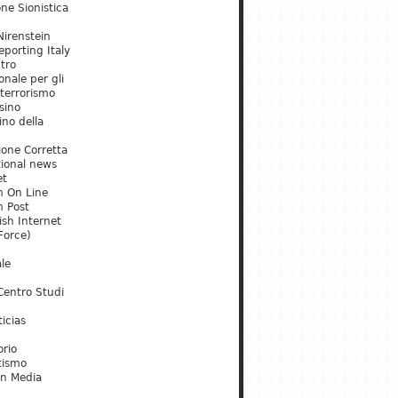
ne Sionistica
irenstein
porting Italy
tro
onale per gli
 terrorismo
sino
ino della
ione Corretta
tional news
et
m On Line
m Post
ish Internet
Force)
le
Centro Studi
icias
orio
tismo
an Media