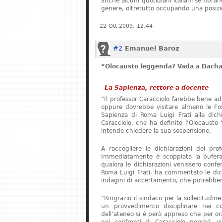
anche alcuni quotidiani italiani sembrano 
genere, oltretutto occupando una posizi
22 Ott 2009, 12:44
#2
Emanuel Baroz
“Olocausto leggenda? Vada a Dach
La Sapienza, rettore a docente
“Il professor Caracciolo farebbe bene ad
oppure dovrebbe visitare almeno le Foss
Sapienza di Roma Luigi Frati alle dichia
Caracciolo, che ha definito l’Olocaust
intende chiedere la sua sospensione.
A raccogliere le dichiarazioni del pro
Immediatamente è scoppiata la bufera.
qualora le dichiarazioni venissero confer
Roma Luigi Frati, ha commentato le dich
indagini di accertamento, che potrebbero
“Ringrazio il sindaco per la sollecitudin
un provvedimento disciplinare nei co
dell’ateneo si è però appreso che per o