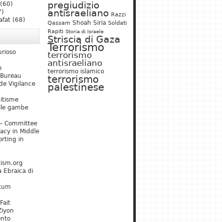
pregiudizio
(60)
antisraeliano
7)
Razzi
afat
(68)
Shoah
Siria
Qassam
Soldati
Rapiti
Storia di Israele
Striscia di Gaza
Terrorismo
urioso
terrorismo
antisraeliano
o
terrorismo islamico
 Bureau
terrorismo
de Vigilance
palestinese
mitisme
lle gambe
– Committee
acy in Middle
rting in
tism.org
 Ebraica di
kum
Fait
Ziyon
ento