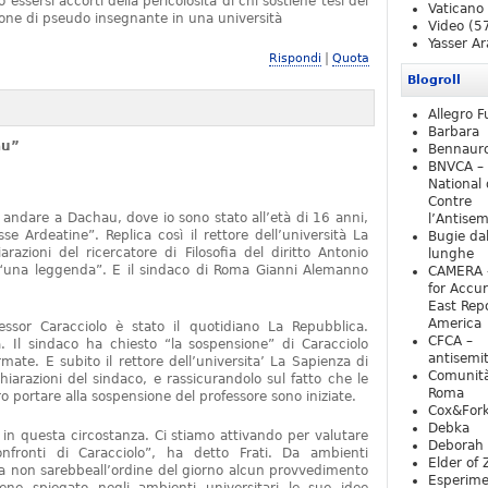
essersi accorti della pericolosità di chi sostiene tesi del
Vaticano
one di pseudo insegnante in una università
Video
(5
Yasser Ar
|
Rispondi
Quota
Blogroll
Allegro F
Barbara
au”
Bennaur
BNVCA –
National 
Contre
 andare a Dachau, dove io sono stato all’età di 16 anni,
l’Antise
e Ardeatine”. Replica così il rettore dell’università La
Bugie da
razioni del ricercatore di Filosofia del diritto Antonio
lunghe
o “una leggenda”. E il sindaco di Roma Gianni Alemanno
CAMERA 
for Accur
East Repo
America
fessor Caracciolo è stato il quotidiano La Repubblica.
CFCA –
 Il sindaco ha chiesto “la sospensione” di Caracciolo
antisemi
mate. E subito il rettore dell’universita’ La Sapienza di
Comunità
iarazioni del sindaco, e rassicurandolo sul fatto che le
Roma
 portare alla sospensione del professore sono iniziate.
Cox&For
Debka
e in questa circostanza. Ci stiamo attivando per valutare
Deborah 
nfronti di Caracciolo”, ha detto Frati. Da ambienti
Elder of 
ra non sarebbeall’ordine del giorno alcun provvedimento
Esperim