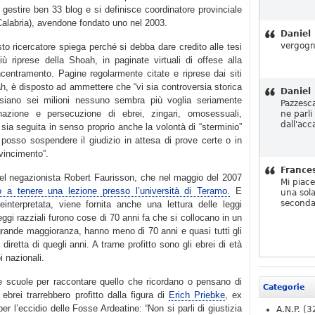
 gestire ben 33 blog e si definisce coordinatore provinciale
Calabria), avendone fondato uno nel 2003.
Daniel
vergogn
esto ricercatore spiega perché si debba dare credito alle tesi
iù riprese della Shoah, in paginate virtuali di offese alla
centramento. Pagine regolarmente citate e riprese dai siti
ah, è disposto ad ammettere che “vi sia controversia storica
Daniel
siano sei milioni nessuno sembra più voglia seriamente
Pazzesc
inazione e persecuzione di ebrei, zingari, omosessuali,
ne parli
dall'acc
e sia seguita in senso proprio anche la volontà di “sterminio”
osso sospendere il giudizio in attesa di prove certe o in
vincimento”.
France
del negazionista Robert Faurisson, che nel maggio del 2007
Mi piac
to a tenere una lezione presso l’università di Teramo.
E
una sola
seconda
einterpretata, viene fornita anche una lettura delle leggi
leggi razziali furono cose di 70 anni fa che si collocano in un
ragrande maggioranza, hanno meno di 70 anni e quasi tutti gli
retta di quegli anni. A trarne profitto sono gli ebrei di età
i nazionali.
le scuole per raccontare quello che ricordano o pensano di
Categorie
ebrei trarrebbero profitto dalla figura di
Erich Priebke
, ex
er l’eccidio delle Fosse Ardeatine: “Non si parli di giustizia
A.N.P.
(3