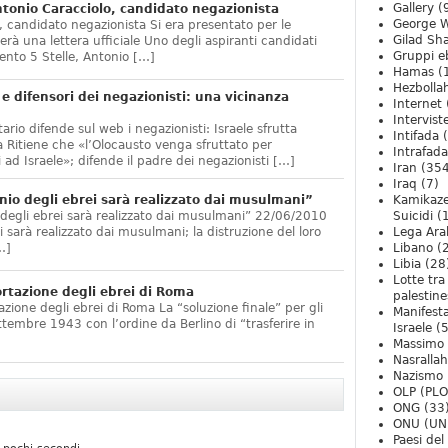
Gallery
(
onio Caracciolo, candidato negazionista
George W
 candidato negazionista Si era presentato per le
Gilad Sha
rà una lettera ufficiale Uno degli aspiranti candidati
Gruppi eb
nto 5 Stelle, Antonio […]
Hamas
(
Hezbolla
e difensori dei negazionisti: una vicinanza
Internet
Intervist
ario difende sul web i negazionisti: Israele sfrutta
Intifada
(
 Ritiene che «l’Olocausto venga sfruttato per
Intrafada
 ad Israele»; difende il padre dei negazionisti […]
Iran
(354
Iraq
(7)
nio degli ebrei sarà realizzato dai musulmani”
Kamikaze
 degli ebrei sarà realizzato dai musulmani” 22/06/2010
Suicidi
(
arà realizzato dai musulmani; la distruzione del loro
Lega Ara
…]
Libano
(
Libia
(28
Lotte tra
ortazione degli ebrei di Roma
palestine
zione degli ebrei di Roma La “soluzione finale” per gli
Manifesta
ttembre 1943 con l’ordine da Berlino di “trasferire in
Israele
(5
Massimo
Nasrallah
Nazismo
OLP (PLO
ONG
(33
ONU (UN
Paesi de