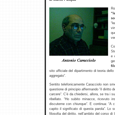
R
“l
so
“l
vi
qu
ver
Co
St
e 
ge
fi
sito ufficiale del dipartimento di teoria dell
aggregato”.
Sentito telefonicamente Caracciolo non sme
questione di principio affermando “il diritto d
carcere”. C’è da chiedersi, allora, se tra i 
ribellato. “Ho subito minacce, ricevuto 
discuterne con chiunque”. E continua: “A 
capito il significato di questa parola”. L
filosofia del diritto, nell’ambito del corso di 