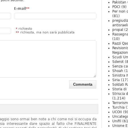
 pochi secondi.
Pakistan
PDCI
(9)
E-mail
**
Per non 
(81)
pregiudiz
antisrael
*
richiesto
propal
(2
**
richiesta, ma non sarà pubblicata
Rassegn
(10)
Razzi Qa
Revision
Negazio
Scudi U
Sderot
(8
Senza ca
Shoah
(1
Sinistra I
Siria
(17
Soldati R
Storia di 
Striscia 
(1.214)
Terroris
Turchia
(
UCOII
(9
Uncatego
onaggio sono ormai ben note a chi come noi si occupa da
Unifil
(61
sia interessante dare spazio al fatto che FINALMENTE
Unione E