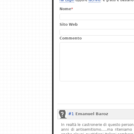
Fai Login
oppure
Iscriviti
: è gratis e bastano
Nome
*
Sito Web
Commento
#1
Emanuel Baroz
In realtà le castronerie di questo pers
anni di antisemitismo…..ma riteniamo 