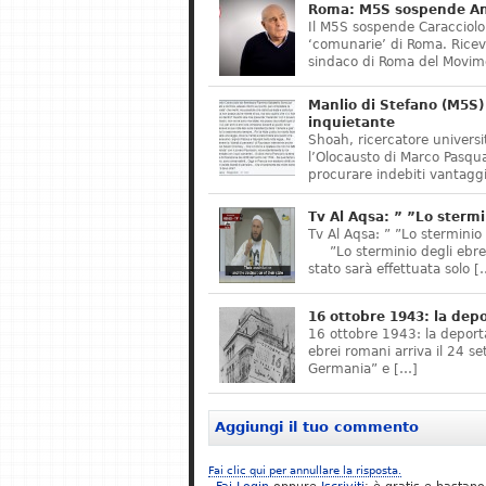
Roma: M5S sospende Ant
Il M5S sospende Caracciolo,
‘comunarie’ di Roma. Riceve
sindaco di Roma del Movime
Manlio di Stefano (M5S) 
inquietante
Shoah, ricercatore universit
l’Olocausto di Marco Pasqua
procurare indebiti vantaggi
Tv Al Aqsa: ” ”Lo stermi
Tv Al Aqsa: ” ”Lo sterminio
”Lo sterminio degli ebrei s
stato sarà effettuata solo [
16 ottobre 1943: la dep
16 ottobre 1943: la deporta
ebrei romani arriva il 24 se
Germania” e […]
Aggiungi il tuo commento
Fai clic qui per annullare la risposta.