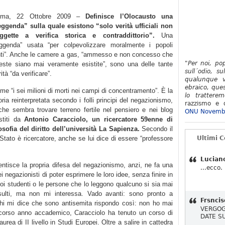
oma, 22 Ottobre 2009 –
Definisce l’Olocausto una
eggenda” sulla quale esistono “solo verità ufficiali non
ggette a verifica storica e contraddittorio”.
Una
eggenda” usata “per colpevolizzare moralmente i popoli
nti”. Anche le camere a gas, “ammesso e non concesso che
"Per noi, po
este siano mai veramente esistite”, sono una delle tante
sull´odio, su
ità “da verificare”.
qualunque v
ebraico, ques
me “i sei milioni di morti nei campi di concentramento”. È la
lo tratterem
oria reinterpretata secondo i folli principi del negazionismo,
razzismo e d
che sembra trovare terreno fertile nel pensiero e nei blog
ONU Novemb
stiti da
Antonio Caracciolo, un ricercatore 59enne di
losofia del diritto dell’università La Sapienza.
Secondo il
o Stato è ricercatore, anche se lui dice di essere “professore
Ultimi 
Lucian
ntisce la propria difesa del negazionismo, anzi, ne fa una
...ecco.
ei negazionisti di poter esprimere le loro idee, senza finire in
suoi studenti o le persone che lo leggono qualcuno si sia mai
insulti, ma non mi interessa. Vado avanti: sono pronto a
Frsncis
chi mi dice che sono antisemita rispondo così: non ho mai
VERGOG
o scorso anno accademico, Caracciolo ha tenuto un corso di
DATE S
laurea di II livello in Studi Europei. Oltre a salire in cattedra