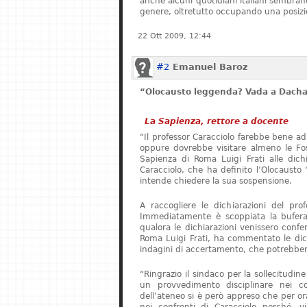
anche alcuni quotidiani italiani sembrano 
genere, oltretutto occupando una posizi
22 Ott 2009, 12:44
#2
Emanuel Baroz
“Olocausto leggenda? Vada a Dach
La Sapienza, rettore a docente
“Il professor Caracciolo farebbe bene ad
oppure dovrebbe visitare almeno le Foss
Sapienza di Roma Luigi Frati alle dichia
Caracciolo, che ha definito l’Olocaust
intende chiedere la sua sospensione.
A raccogliere le dichiarazioni del pro
Immediatamente è scoppiata la bufera.
qualora le dichiarazioni venissero confer
Roma Luigi Frati, ha commentato le dich
indagini di accertamento, che potrebbero
“Ringrazio il sindaco per la sollecitudin
un provvedimento disciplinare nei co
dell’ateneo si è però appreso che per o