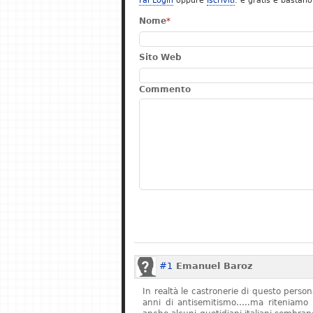
Fai Login
oppure
Iscriviti
: è gratis e bastano
Nome
*
Sito Web
Commento
#1
Emanuel Baroz
In realtà le castronerie di questo pers
anni di antisemitismo…..ma riteniamo 