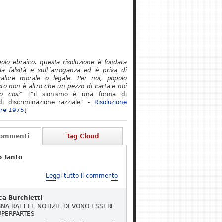
polo ebraico, questa risoluzione è fondata
lla falsità e sull´arroganza ed è priva di
alore morale o legale. Per noi, popolo
to non è altro che un pezzo di carta e noi
o così"
["il sionismo è una forma di
i discriminazione razziale" -
Risoluzione
re 1975
]
Commenti
Tag Cloud
o Tanto
Leggi tutto il commento
ca Burchietti
NA RAI ! LE NOTIZIE DEVONO ESSERE
UPERPARTES