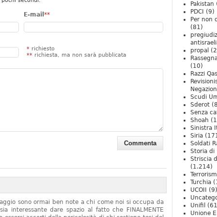
 pochi secondi.
Pakistan
PDCI
(9)
E-mail
**
Per non 
(81)
pregiudiz
antisrael
*
richiesto
propal
(2
**
richiesta, ma non sarà pubblicata
Rassegn
(10)
Razzi Qa
Revision
Negazio
Scudi U
Sderot
(8
Senza ca
Shoah
(1
Sinistra I
Siria
(17
Soldati R
Storia di 
Striscia 
(1.214)
Terroris
Turchia
(
UCOII
(9
Uncatego
onaggio sono ormai ben note a chi come noi si occupa da
Unifil
(61
sia interessante dare spazio al fatto che FINALMENTE
Unione E