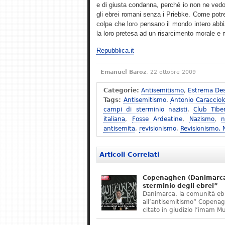
e di giusta condanna, perché io non ne vedo
gli ebrei romani senza i Priebke. Come potreb
colpa che loro pensano il mondo intero abbi
la loro pretesa ad un risarcimento morale e ma
Repubblica.it
Emanuel Baroz
, 22 ottobre 2009
Categorie:
Antisemitismo
,
Estrema Des
Tags:
Antisemitismo
,
Antonio Caracciol
campi di sterminio nazisti
,
Club Tibe
italiana
,
Fosse Ardeatine
,
Nazismo
,
n
antisemita
,
revisionismo
,
Revisionismo,
Articoli Correlati
Copenaghen (Danimarca)
sterminio degli ebrei”
Danimarca, la comunità eb
all’antisemitismo” Copena
citato in giudizio l’imam M