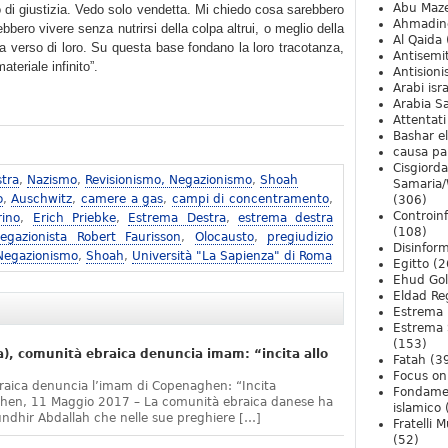
Abu Maz
 di giustizia. Vedo solo vendetta. Mi chiedo cosa sarebbero
Ahmadin
bero vivere senza nutrirsi della colpa altrui, o meglio della
Al Qaida
a verso di loro. Su questa base fondano la loro tracotanza,
Antisemi
teriale infinito”.
Antision
Arabi isra
Arabia S
Attentati
Bashar e
causa pa
Cisgiord
tra
,
Nazismo
,
Revisionismo, Negazionismo
,
Shoah
Samaria/
o
,
Auschwitz
,
camere a gas
,
campi di concentramento
,
(306)
Controin
rino
,
Erich Priebke
,
Estrema Destra
,
estrema destra
(108)
egazionista Robert Faurisson
,
Olocausto
,
pregiudizio
Disinfor
 Negazionismo
,
Shoah
,
Università "La Sapienza" di Roma
Egitto
(2
Ehud Go
Eldad Re
Estrema 
Estrema 
(153)
, comunità ebraica denuncia imam: “incita allo
Fatah
(3
Focus on 
raica denuncia l’imam di Copenaghen: “Incita
Fondame
ghen, 11 Maggio 2017 – La comunità ebraica danese ha
islamico
undhir Abdallah che nelle sue preghiere […]
Fratelli 
(52)