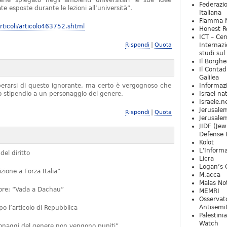
iene spiegato negli ambienti universitari le sue idee
Federazio
e esposte durante le lezioni all’università”.
Italiana
Fiamma N
ticoli/articolo463752.shtml
Honest Re
ICT – Cen
|
Rispondi
Quota
Internazi
studi sul
Il Borghe
Il Contad
Galilea
iberarsi di questo ignorante, ma certo è vergognoso che
Informaz
no stipendio a un personaggio del genere.
Israel na
Israele.n
Jerusale
|
Rispondi
Quota
Jerusale
JIDF (Jew
Defense 
Kolot
L'Informa
del diritto
Licra
Logan’s 
ione a Forza Italia”
M.acca
Malas Not
ttore: “Vada a Dachau”
MEMRI
Osservat
Antisemi
 l’articolo di Repubblica
Palestini
Watch
rsonaggi del genere non vengono puniti”