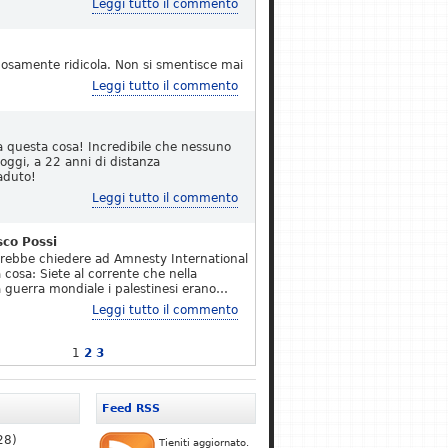
Leggi tutto il commento
osamente ridicola. Non si smentisce mai
Leggi tutto il commento
a questa cosa! Incredibile che nessuno
 oggi, a 22 anni di distanza
aduto!
Leggi tutto il commento
sco Possi
erebbe chiedere ad Amnesty International
 cosa: Siete al corrente che nella
 guerra mondiale i palestinesi erano…
Leggi tutto il commento
1
2
3
Feed RSS
28)
Tieniti aggiornato.