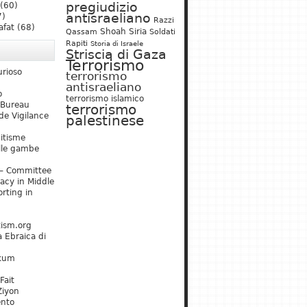
pregiudizio
(60)
antisraeliano
7)
Razzi
afat
(68)
Shoah
Siria
Qassam
Soldati
Rapiti
Storia di Israele
Striscia di Gaza
Terrorismo
urioso
terrorismo
antisraeliano
o
terrorismo islamico
 Bureau
terrorismo
de Vigilance
palestinese
mitisme
lle gambe
– Committee
acy in Middle
rting in
tism.org
 Ebraica di
kum
Fait
Ziyon
ento