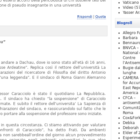
essersi accorti della pericolosità di chi sostiene tesi del
Vaticano
one di pseudo insegnante in una università
Video
(5
Yasser Ar
|
Rispondi
Quota
Blogroll
Allegro F
Barbara
au”
Bennaur
BNVCA –
National 
Contre
 andare a Dachau, dove io sono stato all’età di 16 anni,
l’Antise
e Ardeatine”. Replica così il rettore dell’università La
Bugie da
razioni del ricercatore di Filosofia del diritto Antonio
lunghe
o “una leggenda”. E il sindaco di Roma Gianni Alemanno
CAMERA 
for Accur
East Repo
America
fessor Caracciolo è stato il quotidiano La Repubblica.
CFCA –
 Il sindaco ha chiesto “la sospensione” di Caracciolo
antisemi
mate. E subito il rettore dell’universita’ La Sapienza di
Comunità
iarazioni del sindaco, e rassicurandolo sul fatto che le
Roma
 portare alla sospensione del professore sono iniziate.
Cox&For
Debka
e in questa circostanza. Ci stiamo attivando per valutare
Deborah 
nfronti di Caracciolo”, ha detto Frati. Da ambienti
Elder of 
ra non sarebbeall’ordine del giorno alcun provvedimento
Esperim