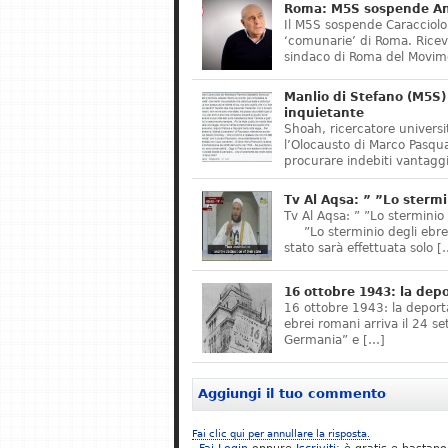
Roma: M5S sospende Ant
Il M5S sospende Caracciolo,
‘comunarie’ di Roma. Riceve
sindaco di Roma del Movime
Manlio di Stefano (M5S) 
inquietante
Shoah, ricercatore universit
l’Olocausto di Marco Pasqua
procurare indebiti vantaggi
Tv Al Aqsa: ” ”Lo stermi
Tv Al Aqsa: ” ”Lo sterminio
”Lo sterminio degli ebrei s
stato sarà effettuata solo [
16 ottobre 1943: la dep
16 ottobre 1943: la deporta
ebrei romani arriva il 24 se
Germania” e […]
Aggiungi il tuo commento
Fai clic qui per annullare la risposta.