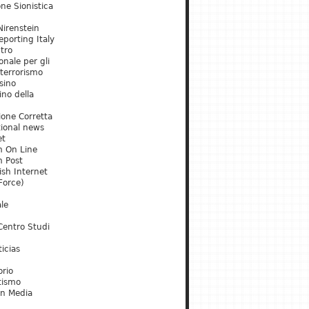
ne Sionistica
irenstein
porting Italy
tro
onale per gli
 terrorismo
sino
ino della
ione Corretta
tional news
et
m On Line
m Post
ish Internet
Force)
le
Centro Studi
icias
orio
tismo
an Media