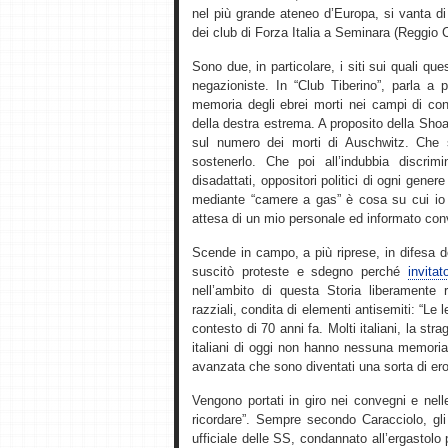
nel più grande ateneo d’Europa, si vanta di
dei club di Forza Italia a Seminara (Reggio 
Sono due, in particolare, i siti sui quali qu
negazioniste. In “Club Tiberino”, parla a p
memoria degli ebrei morti nei campi di con
della destra estrema. A proposito della Sho
sul numero dei morti di Auschwitz. Che 
sostenerlo. Che poi all’indubbia discrim
disadattati, oppositori politici di ogni gener
mediante “camere a gas” è cosa su cui io p
attesa di un mio personale ed informato con
Scende in campo, a più riprese, in difesa 
suscitò proteste e sdegno perché
invita
nell’ambito di questa Storia liberamente r
razziali, condita di elementi antisemiti: “Le 
contesto di 70 anni fa. Molti italiani, la st
italiani di oggi non hanno nessuna memoria di
avanzata che sono diventati una sorta di ero
Vengono portati in giro nei convegni e nel
ricordare”. Sempre secondo Caracciolo, gli 
ufficiale delle SS, condannato all’ergastolo p