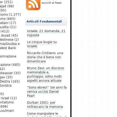
en
(251)
Iscriviti al Feed.
ejad
(98)
(95)
tismo
(1.377)
ismo
(665)
Articoli Fondamentali
eliani
(17)
audita
(21)
Israele: 21 domande, 21
(412)
risposte
l Assad
(45)
lestinese
(2)
Le cinque bugie su
ania/Giudea e
Israele
West Bank
Riccardo Cristiano: una
formazione
storia che è bene non
dimenticare
mazione
(485)
Bruno Zevi: un discorso
62)
memorabile e,
ldwasser
(35)
purtroppo, sotto molti
gev
(35)
aspetti ancora attuale
Destra
(165)
Sinistra
"Sono ebreo!" Sei anni fa
veniva ucciso Daniel
95)
Pearl
Israel
(12)
ntalismo
Durban 2001: per
(696)
rinfrescarci la memoria
Musulmani
Come manipolare le