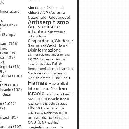
(6)
Abu Mazen (Mahmoud
dimenticare
ANP (Autorità
Abbas)
Nazionale Palestinese)
io
Antisemitismo
iano
(879)
Antisionismo
)
attentati
boicottaggio
a Stampa
antisraeliano
Cisgiordania/Giudea e
ssam
(166)
Samaria/West Bank
ismo,
Disinformazione
nismo
(95)
disinformazione antisraeliana
mani
(35)
Egitto
Estrema Destra
2)
Fatah
Estrema Sinistra
tegoria
(18)
fondamentalismo islamico
85)
Fondamentalismo islamico
taliana
(130)
Gerusalemme
Gilad Shalit
1)
Hamas
Hezbollah
apiti
(138)
Iran
Internet
Intrafada
Israele
(132)
Israele
lancio
di Gaza
lancio razzi
razzi contro Israele
lancio
mo
(2.092)
razzi contro Israele da Gaza
Libano
19)
Lotte tra fazioni
odio
)
Nazismo
palestinesi
rized
(95)
antisraeliano
Olocausto
)
ONU (UN)
pacifinti
uropea
(107)
pregiudizio antisemita