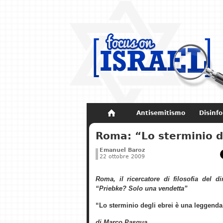
Antisemitismo
Disinf
Non dimenticare
Storia di Israel
Roma: “Lo sterminio d
Emanuel Baroz
22 ottobre 2009
Roma, il ricercatore di filosofia del di
“Priebke? Solo una vendetta”
“Lo sterminio degli ebrei è una leggenda
di Marco Pasqua