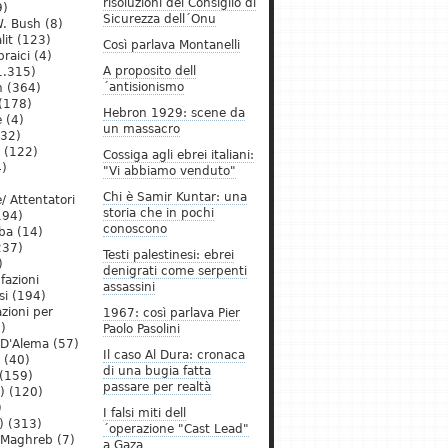
risoluzioni del Consiglio di
9)
Sicurezza dell´Onu
. Bush
(8)
lit
(123)
Così parlava Montanelli
raici
(4)
A proposito dell
1.315)
´antisionismo
h
(364)
(178)
Hebron 1929: scene da
e
(4)
un massacro
32)
(122)
Cossiga agli ebrei italiani:
)
"Vi abbiamo venduto"
Chi è Samir Kuntar: una
/ Attentatori
storia che in pochi
194)
conoscono
ba
(14)
237)
Testi palestinesi: ebrei
)
denigrati come serpenti
 fazioni
assassini
si
(194)
zioni per
1967: così parlava Pier
)
Paolo Pasolini
 D'Alema
(57)
Il caso Al Dura: cronaca
(40)
di una bugia fatta
(159)
passare per realtà
)
(120)
)
I falsi miti dell
)
(313)
´operazione "Cast Lead"
l Maghreb
(7)
a Gaza