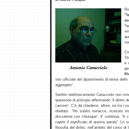
R
“l
so
“l
vi
qu
ver
Co
St
e 
ge
fi
sito ufficiale del dipartimento di teoria dell
aggregato”.
Sentito telefonicamente Caracciolo non sme
questione di principio affermando “il diritto d
carcere”. C’è da chiedersi, allora, se tra i 
ribellato. “Ho subito minacce, ricevuto 
discuterne con chiunque”. E continua: “A 
capito il significato di questa parola”. L
filosofia del diritto, nell’ambito del corso di 