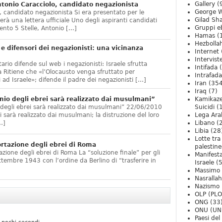
Gallery
(
onio Caracciolo, candidato negazionista
George W
 candidato negazionista Si era presentato per le
Gilad Sha
rà una lettera ufficiale Uno degli aspiranti candidati
Gruppi eb
nto 5 Stelle, Antonio […]
Hamas
(
Hezbolla
e difensori dei negazionisti: una vicinanza
Internet
Intervist
ario difende sul web i negazionisti: Israele sfrutta
Intifada
(
 Ritiene che «l’Olocausto venga sfruttato per
Intrafada
 ad Israele»; difende il padre dei negazionisti […]
Iran
(354
Iraq
(7)
nio degli ebrei sarà realizzato dai musulmani”
Kamikaze
 degli ebrei sarà realizzato dai musulmani” 22/06/2010
Suicidi
(
arà realizzato dai musulmani; la distruzione del loro
Lega Ara
…]
Libano
(
Libia
(28
Lotte tra
ortazione degli ebrei di Roma
palestine
zione degli ebrei di Roma La “soluzione finale” per gli
Manifesta
ttembre 1943 con l’ordine da Berlino di “trasferire in
Israele
(5
Massimo
Nasrallah
Nazismo
OLP (PLO
ONG
(33
ONU (UN
Paesi de