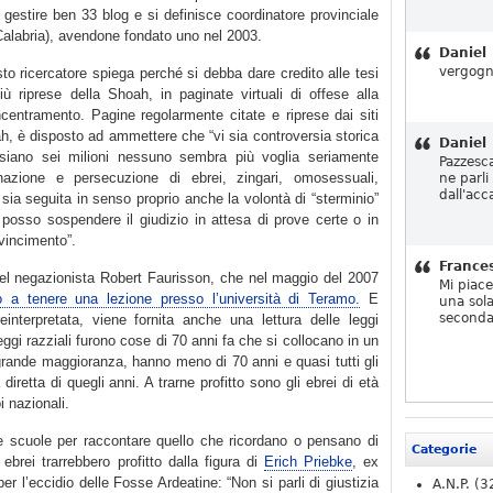
 gestire ben 33 blog e si definisce coordinatore provinciale
Calabria), avendone fondato uno nel 2003.
Daniel
vergogn
esto ricercatore spiega perché si debba dare credito alle tesi
iù riprese della Shoah, in paginate virtuali di offese alla
centramento. Pagine regolarmente citate e riprese dai siti
ah, è disposto ad ammettere che “vi sia controversia storica
Daniel
siano sei milioni nessuno sembra più voglia seriamente
Pazzesc
inazione e persecuzione di ebrei, zingari, omosessuali,
ne parli
dall'acc
e sia seguita in senso proprio anche la volontà di “sterminio”
osso sospendere il giudizio in attesa di prove certe o in
vincimento”.
France
del negazionista Robert Faurisson, che nel maggio del 2007
Mi piac
to a tenere una lezione presso l’università di Teramo.
E
una sola
seconda
einterpretata, viene fornita anche una lettura delle leggi
leggi razziali furono cose di 70 anni fa che si collocano in un
ragrande maggioranza, hanno meno di 70 anni e quasi tutti gli
retta di quegli anni. A trarne profitto sono gli ebrei di età
i nazionali.
le scuole per raccontare quello che ricordano o pensano di
Categorie
ebrei trarrebbero profitto dalla figura di
Erich Priebke
, ex
er l’eccidio delle Fosse Ardeatine: “Non si parli di giustizia
A.N.P.
(3