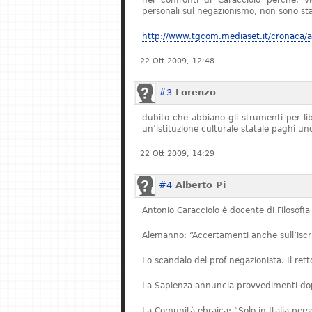
nei confronti di Caracciolo perché, v
personali sul negazionismo, non sono stat
http://www.tgcom.mediaset.it/cronaca/ar
22 Ott 2009, 12:48
#3
Lorenzo
dubito che abbiano gli strumenti per l
un’istituzione culturale statale paghi u
22 Ott 2009, 14:29
#4
Alberto Pi
Antonio Caracciolo è docente di Filosofia 
Alemanno: “Accertamenti anche sull’iscriz
Lo scandalo del prof negazionista. Il re
La Sapienza annuncia provvedimenti dopo
La Comunità ebraica: “Solo in Italia pe