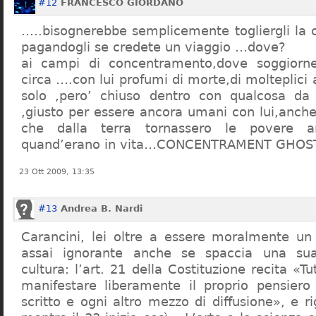
#12
FRANCESCO GIORDANO
…..bisognerebbe semplicemente togliergli la c
pagandogli se credete un viaggio …dove?
ai campi di concentramento,dove soggiorn
circa ….con lui profumi di morte,di molteplici 
solo ,pero’ chiuso dentro con qualcosa d
,giusto per essere ancora umani con lui,anch
che dalla terra tornassero le povere a
quand’erano in vita…CONCENTRAMENT GHOST
23 Ott 2009, 13:35
#13
Andrea B. Nardi
Carancini, lei oltre a essere moralmente un
assai ignorante anche se spaccia una su
cultura: l’art. 21 della Costituzione recita «Tu
manifestare liberamente il proprio pensiero
scritto e ogni altro mezzo di diffusione», e 