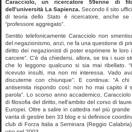
Caracciolo, un ricercatore 59enne di filo
dell’università La Sapienza.
Secondo il sito uffic
di teoria dello Stato è ricercatore, anche se
“professore aggregato”.
Sentito telefonicamente Caracciolo non smentisc
del negazionismo, anzi, ne fa una questione di pri
diritto dei negazionisti di poter esprimere le loro 
carcere”. C’è da chiedersi, allora, se tra i suoi 
che lo leggono qualcuno si sia mai ribellato. 
ricevuto insulti, ma non mi interessa. Vado av
discuterne con chiunque”. E continua: “A ch
antisemita rispondo così: non ho mai capito il s
parola”. Lo scorso anno accademico, Caracciolo
di filosofia del diritto, nell’ambito del corso di laurea
Europei. Oltre a salire in cattedra nel più grande
vanta di gestire ben 33 blog e si definisce coordin
club di Forza Italia a Seminara (Reggio Calabria
uno nel 2003.