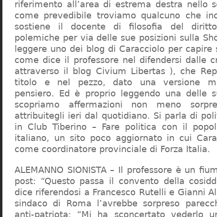
riferimento all’area di estrema destra nello s
come prevedibile troviamo qualcuno che in
sostiene il docente di filosofia del diritt
polemiche per via delle sue posizioni sulla S
leggere uno dei blog di Caracciolo per capire
come dice il professore nel difendersi dalle cr
attraverso il blog Civium Libertas ), che Rep
titolo e nel pezzo, dato una versione mi
pensiero. Ed è proprio leggendo una delle s
scopriamo affermazioni non meno sorpre
attribuitegli ieri dal quotidiano. Si parla di po
in Club Tiberino – Fare politica con il popo
italiano, un sito poco aggiornato in cui Cara
come coordinatore provinciale di Forza Italia.
ALEMANNO SIONISTA – Il professore è un fium
post: “Questo passa il convento della cosid
dice riferendosi a Francesco Rutelli e Gianni 
sindaco di Roma l’avrebbe sorpreso parecch
anti-patriota: “Mi ha sconcertato vederlo u