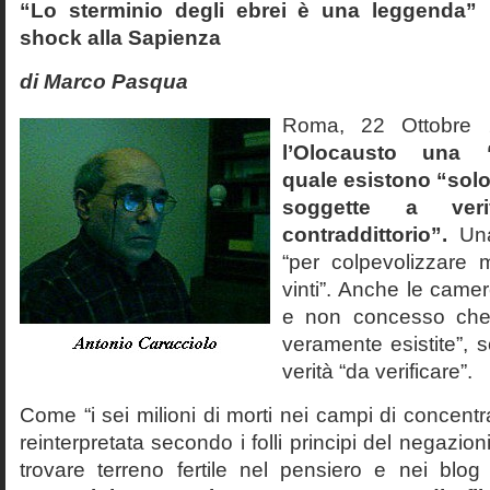
“Lo sterminio degli ebrei è una leggenda” p
shock alla Sapienza
di Marco Pasqua
Roma, 22 Ottobr
l’Olocausto una 
quale esistono “solo 
soggette a veri
contraddittorio”.
Una
“per colpevolizzare 
vinti”. Anche le cam
e non concesso che
veramente esistite”, 
verità “da verificare”.
Come “i sei milioni di morti nei campi di concentr
reinterpretata secondo i folli principi del negazi
trovare terreno fertile nel pensiero e nei blog