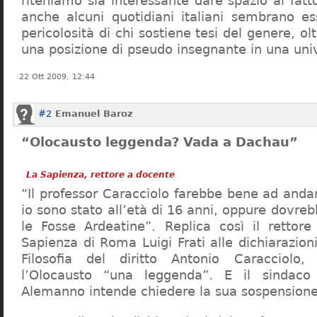
riteniamo sia interessante dare spazio al fa
anche alcuni quotidiani italiani sembrano ess
pericolosità di chi sostiene tesi del genere, o
una posizione di pseudo insegnante in una uni
22 Ott 2009, 12:44
#2
Emanuel Baroz
“Olocausto leggenda? Vada a Dachau”
La Sapienza, rettore a docente
“Il professor Caracciolo farebbe bene ad and
io sono stato all’età di 16 anni, oppure dovre
le Fosse Ardeatine”. Replica così il rettore 
Sapienza di Roma Luigi Frati alle dichiarazioni
Filosofia del diritto Antonio Caracciolo
l’Olocausto “una leggenda”. E il sindac
Alemanno intende chiedere la sua sospensione