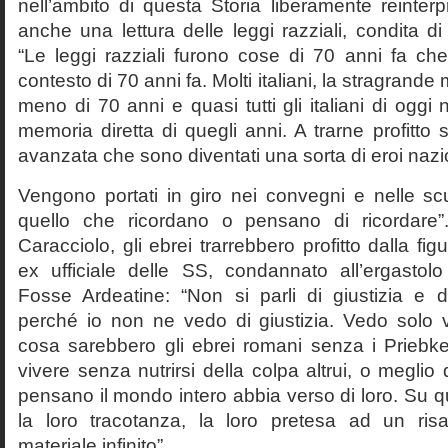
nell’ambito di questa Storia liberamente reinterpr
anche una lettura delle leggi razziali, condita di
“Le leggi razziali furono cose di 70 anni fa che
contesto di 70 anni fa. Molti italiani, la stragran
meno di 70 anni e quasi tutti gli italiani di og
memoria diretta di quegli anni. A trarne profitto 
avanzata che sono diventati una sorta di eroi nazio
Vengono portati in giro nei convegni e nelle sc
quello che ricordano o pensano di ricordare
Caracciolo, gli ebrei trarrebbero profitto dalla fig
ex ufficiale delle SS, condannato all’ergastolo 
Fosse Ardeatine: “Non si parli di giustizia e 
perché io non ne vedo di giustizia. Vedo solo 
cosa sarebbero gli ebrei romani senza i Prieb
vivere senza nutrirsi della colpa altrui, o meglio
pensano il mondo intero abbia verso di loro. Su 
la loro tracotanza, la loro pretesa ad un ris
materiale infinito”.