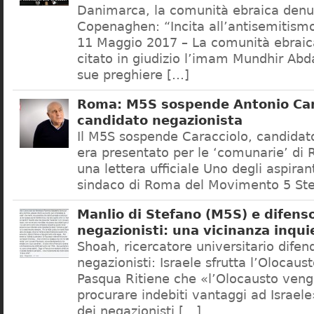
Danimarca, la comunità ebraica denu
Copenaghen: “Incita all’antisemitis
11 Maggio 2017 – La comunità ebrai
citato in giudizio l’imam Mundhir Abd
sue preghiere […]
Roma: M5S sospende Antonio Car
candidato negazionista
Il M5S sospende Caracciolo, candidato
era presentato per le ‘comunarie’ di
una lettera ufficiale Uno degli aspiran
sindaco di Roma del Movimento 5 Ste
Manlio di Stefano (M5S) e difenso
negazionisti: una vicinanza inqui
Shoah, ricercatore universitario difen
negazionisti: Israele sfrutta l’Olocaus
Pasqua Ritiene che «l’Olocausto venga
procurare indebiti vantaggi ad Israele
dei negazionisti […]