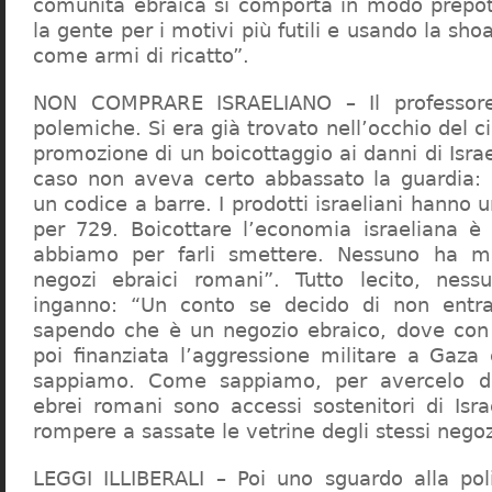
comunità ebraica si comporta in modo prepo
la gente per i motivi più futili e usando la sho
come armi di ricatto”.
NON COMPRARE ISRAELIANO – Il professor
polemiche. Si era già trovato nell’occhio del ci
promozione di un boicottaggio ai danni di Isra
caso non aveva certo abbassato la guardia: 
un codice a barre. I prodotti israeliani hanno u
per 729. Boicottare l’economia israeliana è
abbiamo per farli smettere. Nessuno ha m
negozi ebraici romani”. Tutto lecito, ness
inganno: “Un conto se decido di non entr
sapendo che è un negozio ebraico, dove con 
poi finanziata l’aggressione militare a Gaza
sappiamo. Come sappiamo, per avercelo de
ebrei romani sono accessi sostenitori di Isra
rompere a sassate le vetrine degli stessi negoz
LEGGI ILLIBERALI – Poi uno sguardo alla poli