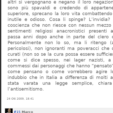
altri si vergognano e negano il loro negazion
sono più spavaldi e credendo di apparten
superiore, sprecano la loro vita combattendo
inutile e odioso. Cosa li spinge? L’invidia? 
coscienza che non riesce con nessun mezzo a
sentimenti religiosi anacronistici presenti
passa anni dopo anche in parte del clero cr
Personalmente non lo so, ma li ritengo (
pericolosi), non ignoranti ma poveracci che
curati (non so se la cura possa essere suffici
come si dice spesso, nei lager nazisti, a 
commessi dai personaggi che hanno “pensato”
come pensano o come vorrebbero agire l
indubbio che in Italia a differenza di molti a
stata varata una legge semplice, chiar
l’antisemitismo.
24 Ott 2009, 18:41
#15
Marco