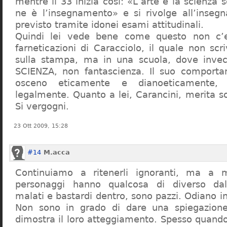
mentre il 33 inizia così: «L’arte e la scienza s
ne è l’insegnamento» e si rivolge all’inseg
previsto tramite idonei esami attitudinali.
Quindi lei vede bene come questo non c’e
farneticazioni di Caracciolo, il quale non scr
sulla stampa, ma in una scuola, dove inve
SCIENZA, non fantascienza. Il suo comport
osceno eticamente e dianoeticamente, 
legalmente. Quanto a lei, Carancini, merita so
Si vergogni.
23 Ott 2009, 15:28
#14
M.acca
Continuiamo a ritenerli ignoranti, ma a 
personaggi hanno qualcosa di diverso dal
malati e bastardi dentro, sono pazzi. Odiano i
Non sono in grado di dare una spiegazione
dimostra il loro atteggiamento. Spesso quando