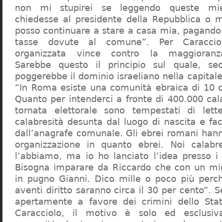
non mi stupirei se leggendo queste mie
chiedesse al presidente della Repubblica o 
posso continuare a stare a casa mia, pagando 
tasse dovute al comune”. Per Caraccio
organizzata vince contro la maggioranza
Sarebbe questo il principio sul quale, se
poggerebbe il dominio israeliano nella capita
“In Roma esiste una comunità ebraica di 10 
Quanto per intenderci a fronte di 400.000 cal
tornata elettorale sono tempestati di lette
calabresità desunta dal luogo di nascita e fa
dall’anagrafe comunale. Gli ebrei romani hann
organizzazione in quanto ebrei. Noi calabr
l’abbiamo, ma io ho lanciato l’idea presso 
Bisogna imparare da Riccardo che con un migl
in pugno Gianni. Dico mille o poco più perch
aventi diritto saranno circa il 30 per cento”. S
apertamente a favore dei crimini dello Stat
Caracciolo, il motivo è solo ed esclusi