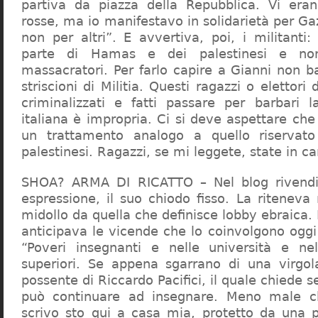
partiva da piazza della Repubblica. Vi era
rosse, ma io manifestavo in solidarietà per Gaz
non per altri”. E avvertiva, poi, i militanti
parte di Hamas e dei palestinesi e non 
massacratori. Per farlo capire a Gianni non b
striscioni di Militia. Questi ragazzi o elettori
criminalizzati e fatti passare per barbari l
italiana è impropria. Ci si deve aspettare che 
un trattamento analogo a quello riserva
palestinesi. Ragazzi, se mi leggete, state in 
SHOA? ARMA DI RICATTO – Nel blog rivendic
espressione, il suo chiodo fisso. La riteneva
midollo da quella che definisce lobby ebraica.
anticipava le vicende che lo coinvolgono oggi
“Poveri insegnanti e nelle università e ne
superiori. Se appena sgarrano di una virgol
possente di Riccardo Pacifici, il quale chiede s
può continuare ad insegnare. Meno male c
scrivo sto qui a casa mia, protetto da una 