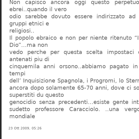
Non capisco ancora oggi questo perpetuo
ebrei..quando il vero
odio sarebbe dovuto essere indirizzato ad
gruppi etnici e
religiosi..
Il popolo ebraico e non per niente ritenuto “
Dio”…ma non
vedo perche per questa scelta impostaci 
antenati piu di
cinquemila anni orsono..abbiamo pagato in
tempi
dell’ Inquisizione Spagnola, i Progromi, lo St
ancora dopo solamente 65-70 anni, dove ci s
superstiti du questo
genocidio senza precedenti…esiste gente int
sudetto professore Caracciolo. ..una verg
mondiale
23 Ott 2009, 05:26