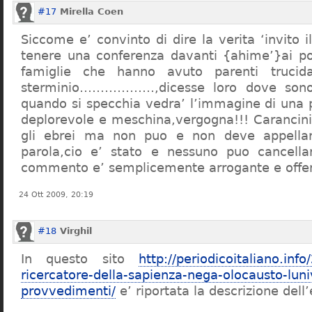
#17
Mirella Coen
Siccome e’ convinto di dire la verita ‘invito i
tenere una conferenza davanti {ahime’}ai poc
famiglie che hanno avuto parenti trucid
sterminio………………,dicesse loro dove sono f
quando si specchia vedra’ l’immagine di una 
deplorevole e meschina,vergogna!!! Carancin
gli ebrei ma non puo e non deve appellarsi
parola,cio e’ stato e nessuno puo cancellar
commento e’ semplicemente arrogante e offe
24 Ott 2009, 20:19
#18
Virghil
In questo sito
http://periodicoitaliano.inf
ricercatore-della-sapienza-nega-olocausto-lun
provvedimenti/
e’ riportata la descrizione dell’