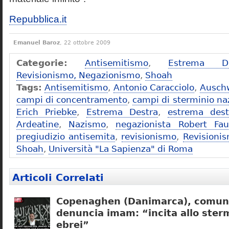
Repubblica.it
Emanuel Baroz
, 22 ottobre 2009
Categorie:
Antisemitismo
,
Estrema De
Revisionismo, Negazionismo
,
Shoah
Tags:
Antisemitismo
,
Antonio Caracciolo
,
Ausch
campi di concentramento
,
campi di sterminio naz
Erich Priebke
,
Estrema Destra
,
estrema dest
Ardeatine
,
Nazismo
,
negazionista Robert Fau
pregiudizio antisemita
,
revisionismo
,
Revisioni
Shoah
,
Università "La Sapienza" di Roma
Articoli Correlati
Copenaghen (Danimarca), comuni
denuncia imam: “incita allo sterm
ebrei”