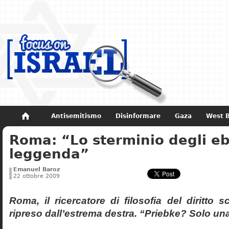
Antisemitismo
Disinformare
Gaza
West 
Roma: “Lo sterminio degli eb
Non dimenticare
Storia di Israele
leggenda”
Emanuel Baroz
22 ottobre 2009
Roma, il ricercatore di filosofia del diritto 
ripreso dall’estrema destra. “Priebke? Solo un