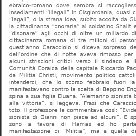
ebraico-romano dove sembra si raccogliess
insediamenti “illegali” in Cisgiordania, quasi c
“legali”, o la strana idea, subito accolta da G
la cittadinanza “onoraria” al soldatino Shali
“disonare” agli occhi di oltre un miliardo d
cittadinanza romana di tre milioni di perso
quest’anno Caracciolo si diceva sorpreso del
dell’ordine che di notte aveva rimosso per
alcuni striscioni critici verso il sindaco e 
Comunità Ebraica della capitale Riccardo Paci
da Militia Christi, movimento politico cattoli
intenderci, che lo scorso febbraio fuori la
manifestavano contro la scelta di Beppino Eng
spina a sua figlia Eluana. “Alemanno sionista
alla vittoria”, si leggeva. Frasi che Caracci
toto. Il professore le commentava così: “Evid
sionista di Gianni non piace ad alcuni”. E s
sono a favore di Hamas ed ho partec
manifestazione di “Militia”, ma a quella 