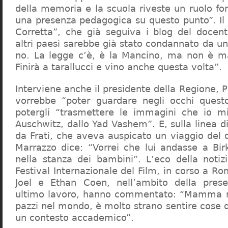
della memoria e la scuola riveste un ruolo f
una presenza pedagogica su questo punto”. Il 
Corretta”, che già seguiva i blog del docen
altri paesi sarebbe già stato condannato da un t
no. La legge c’è, è la Mancino, ma non è ma
Finirà a tarallucci e vino anche questa volta”.
Interviene anche il presidente della Regione, 
vorrebbe “poter guardare negli occhi questo
potergli “trasmettere le immagini che io m
Auschwitz, dallo Yad Vashem”. E, sulla linea 
da Frati, che aveva auspicato un viaggio del
Marrazzo dice: “Vorrei che lui andasse a Bi
nella stanza dei bambini”. L’eco della notiz
Festival Internazionale del Film, in corso a Rom
Joel e Ethan Coen, nell’ambito della prese
ultimo lavoro, hanno commentato: “Mamma m
pazzi nel mondo, è molto strano sentire cose 
un contesto accademico”.