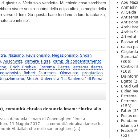
Abu Maz
 di giustizia. Vedo solo vendetta. Mi chiedo cosa sarebbero
Ahmadin
bero vivere senza nutrirsi della colpa altrui, o meglio della
Al Qaida
a verso di loro. Su questa base fondano la loro tracotanza,
Antisemi
teriale infinito”.
Antision
Arabi isra
Arabia S
Attentati
Bashar e
causa pa
Cisgiord
tra
,
Nazismo
,
Revisionismo, Negazionismo
,
Shoah
Samaria/
o
,
Auschwitz
,
camere a gas
,
campi di concentramento
,
(306)
Controin
rino
,
Erich Priebke
,
Estrema Destra
,
estrema destra
(108)
egazionista Robert Faurisson
,
Olocausto
,
pregiudizio
Disinfor
 Negazionismo
,
Shoah
,
Università "La Sapienza" di Roma
Egitto
(2
Ehud Go
Eldad Re
Estrema 
Estrema 
(153)
, comunità ebraica denuncia imam: “incita allo
Fatah
(3
Focus on 
raica denuncia l’imam di Copenaghen: “Incita
Fondame
ghen, 11 Maggio 2017 – La comunità ebraica danese ha
islamico
undhir Abdallah che nelle sue preghiere […]
Fratelli 
(52)