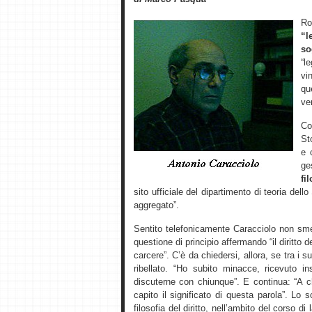
R
“l
so
“l
vi
qu
ver
Co
St
e 
ge
fi
sito ufficiale del dipartimento di teoria dell
aggregato”.
Sentito telefonicamente Caracciolo non sme
questione di principio affermando “il diritto d
carcere”. C’è da chiedersi, allora, se tra i 
ribellato. “Ho subito minacce, ricevuto 
discuterne con chiunque”. E continua: “A 
capito il significato di questa parola”. L
filosofia del diritto, nell’ambito del corso di 