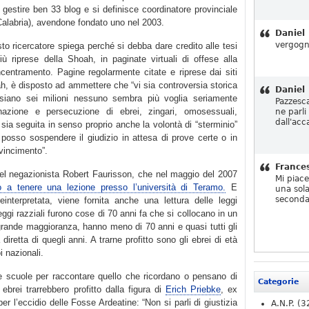
 gestire ben 33 blog e si definisce coordinatore provinciale
Calabria), avendone fondato uno nel 2003.
Daniel
vergogn
esto ricercatore spiega perché si debba dare credito alle tesi
iù riprese della Shoah, in paginate virtuali di offese alla
centramento. Pagine regolarmente citate e riprese dai siti
ah, è disposto ad ammettere che “vi sia controversia storica
Daniel
siano sei milioni nessuno sembra più voglia seriamente
Pazzesc
inazione e persecuzione di ebrei, zingari, omosessuali,
ne parli
dall'acc
e sia seguita in senso proprio anche la volontà di “sterminio”
osso sospendere il giudizio in attesa di prove certe o in
vincimento”.
France
del negazionista Robert Faurisson, che nel maggio del 2007
Mi piac
to a tenere una lezione presso l’università di Teramo.
E
una sola
seconda
einterpretata, viene fornita anche una lettura delle leggi
leggi razziali furono cose di 70 anni fa che si collocano in un
ragrande maggioranza, hanno meno di 70 anni e quasi tutti gli
retta di quegli anni. A trarne profitto sono gli ebrei di età
i nazionali.
le scuole per raccontare quello che ricordano o pensano di
Categorie
ebrei trarrebbero profitto dalla figura di
Erich Priebke
, ex
er l’eccidio delle Fosse Ardeatine: “Non si parli di giustizia
A.N.P.
(3