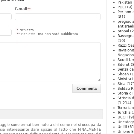
 pochi secondi.
Pakistan
PDCI
(9)
E-mail
**
Per non 
(81)
pregiudiz
antisrael
*
richiesto
propal
(2
**
richiesta, ma non sarà pubblicata
Rassegn
(10)
Razzi Qa
Revision
Negazio
Scudi U
Sderot
(8
Senza ca
Shoah
(1
Sinistra I
Siria
(17
Soldati R
Storia di 
Striscia 
(1.214)
Terroris
Turchia
(
UCOII
(9
Uncatego
onaggio sono ormai ben note a chi come noi si occupa da
Unifil
(61
sia interessante dare spazio al fatto che FINALMENTE
Unione E