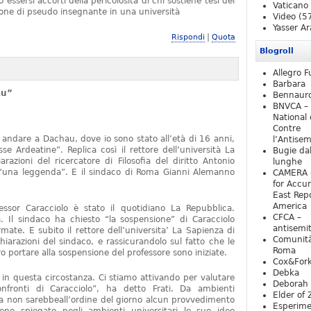
essersi accorti della pericolosità di chi sostiene tesi del
Vaticano
one di pseudo insegnante in una università
Video
(5
Yasser Ar
|
Rispondi
Quota
Blogroll
Allegro F
Barbara
au”
Bennaur
BNVCA –
National 
Contre
 andare a Dachau, dove io sono stato all’età di 16 anni,
l’Antise
e Ardeatine”. Replica così il rettore dell’università La
Bugie da
razioni del ricercatore di Filosofia del diritto Antonio
lunghe
o “una leggenda”. E il sindaco di Roma Gianni Alemanno
CAMERA 
for Accur
East Repo
America
fessor Caracciolo è stato il quotidiano La Repubblica.
CFCA –
 Il sindaco ha chiesto “la sospensione” di Caracciolo
antisemi
mate. E subito il rettore dell’universita’ La Sapienza di
Comunità
iarazioni del sindaco, e rassicurandolo sul fatto che le
Roma
 portare alla sospensione del professore sono iniziate.
Cox&For
Debka
e in questa circostanza. Ci stiamo attivando per valutare
Deborah 
nfronti di Caracciolo”, ha detto Frati. Da ambienti
Elder of 
ra non sarebbeall’ordine del giorno alcun provvedimento
Esperim