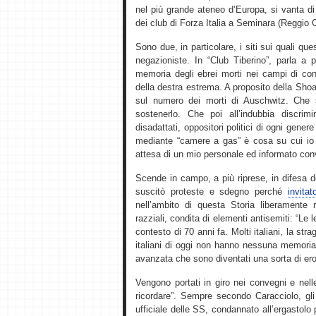
nel più grande ateneo d’Europa, si vanta di
dei club di Forza Italia a Seminara (Reggio 
Sono due, in particolare, i siti sui quali qu
negazioniste. In “Club Tiberino”, parla a p
memoria degli ebrei morti nei campi di con
della destra estrema. A proposito della Sho
sul numero dei morti di Auschwitz. Che 
sostenerlo. Che poi all’indubbia discrim
disadattati, oppositori politici di ogni gener
mediante “camere a gas” è cosa su cui io p
attesa di un mio personale ed informato con
Scende in campo, a più riprese, in difesa 
suscitò proteste e sdegno perché
invita
nell’ambito di questa Storia liberamente r
razziali, condita di elementi antisemiti: “Le 
contesto di 70 anni fa. Molti italiani, la st
italiani di oggi non hanno nessuna memoria di
avanzata che sono diventati una sorta di ero
Vengono portati in giro nei convegni e nel
ricordare”. Sempre secondo Caracciolo, gli 
ufficiale delle SS, condannato all’ergastolo p