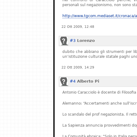
nei confronti di Caracciolo perché, v
personali sul negazionismo, non sono stat
http://www.tgcom.mediaset.it/cronaca/ar
22 Ott 2009, 12:48
#3
Lorenzo
dubito che abbiano gli strumenti per l
un’istituzione culturale statale paghi u
22 Ott 2009, 14:29
#4
Alberto Pi
Antonio Caracciolo è docente di Filosofia 
Alemanno: “Accertamenti anche sull’iscriz
Lo scandalo del prof negazionista. Il re
La Sapienza annuncia provvedimenti dopo
La Comunità ebraica: “Solo in Italia pe