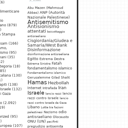
(6)
Abu Mazen (Mahmoud
dimenticare
ANP (Autorità
Abbas)
Nazionale Palestinese)
io
Antisemitismo
iano
(879)
Antisionismo
)
attentati
boicottaggio
a Stampa
antisraeliano
Cisgiordania/Giudea e
ssam
(166)
Samaria/West Bank
ismo,
Disinformazione
nismo
(95)
disinformazione antisraeliana
mani
(35)
Egitto
Estrema Destra
2)
Fatah
Estrema Sinistra
tegoria
(18)
fondamentalismo islamico
85)
Fondamentalismo islamico
taliana
(130)
Gerusalemme
Gilad Shalit
1)
Hamas
Hezbollah
apiti
(138)
Iran
Internet
Intrafada
Israele
(132)
Israele
lancio
di Gaza
lancio razzi
razzi contro Israele
lancio
mo
(2.092)
razzi contro Israele da Gaza
Libano
19)
Lotte tra fazioni
odio
)
Nazismo
palestinesi
rized
(95)
antisraeliano
Olocausto
)
ONU (UN)
pacifinti
uropea
(107)
pregiudizio antisemita