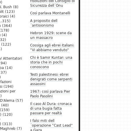
risoluzioni del Consiglio di
9)
Sicurezza dell´Onu
. Bush
(8)
lit
(123)
Così parlava Montanelli
raici
(4)
A proposito dell
1.315)
´antisionismo
h
(364)
(178)
Hebron 1929: scene da
e
(4)
un massacro
32)
(122)
Cossiga agli ebrei italiani:
)
"Vi abbiamo venduto"
Chi è Samir Kuntar: una
/ Attentatori
storia che in pochi
194)
conoscono
ba
(14)
237)
Testi palestinesi: ebrei
)
denigrati come serpenti
 fazioni
assassini
si
(194)
zioni per
1967: così parlava Pier
)
Paolo Pasolini
 D'Alema
(57)
Il caso Al Dura: cronaca
(40)
di una bugia fatta
(159)
passare per realtà
)
(120)
)
I falsi miti dell
)
(313)
´operazione "Cast Lead"
l Maghreb
(7)
a Gaza