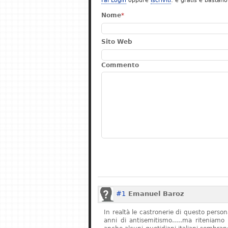
Fai Login
oppure
Iscriviti
: è gratis e bastano
Nome
*
Sito Web
Commento
#1
Emanuel Baroz
In realtà le castronerie di questo pers
anni di antisemitismo…..ma riteniamo 