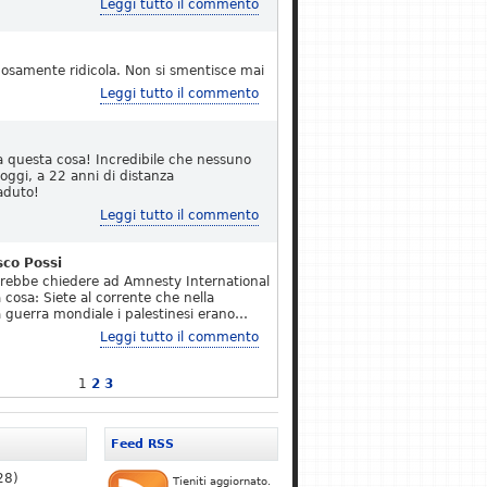
Leggi tutto il commento
osamente ridicola. Non si smentisce mai
Leggi tutto il commento
a questa cosa! Incredibile che nessuno
 oggi, a 22 anni di distanza
aduto!
Leggi tutto il commento
sco Possi
erebbe chiedere ad Amnesty International
 cosa: Siete al corrente che nella
 guerra mondiale i palestinesi erano…
Leggi tutto il commento
1
2
3
Feed RSS
28)
Tieniti aggiornato.