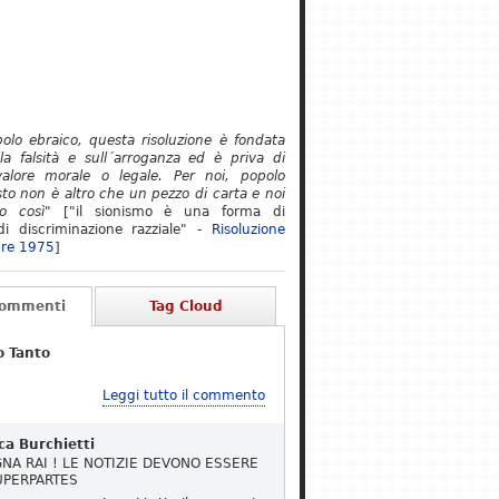
polo ebraico, questa risoluzione è fondata
lla falsità e sull´arroganza ed è priva di
alore morale o legale. Per noi, popolo
to non è altro che un pezzo di carta e noi
o così"
["il sionismo è una forma di
i discriminazione razziale" -
Risoluzione
re 1975
]
Commenti
Tag Cloud
o Tanto
Leggi tutto il commento
ca Burchietti
NA RAI ! LE NOTIZIE DEVONO ESSERE
UPERPARTES