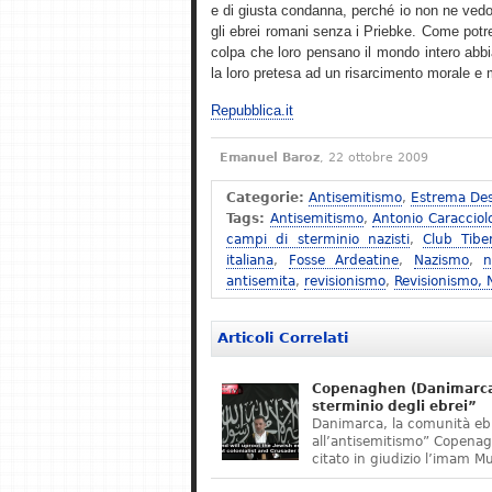
e di giusta condanna, perché io non ne vedo
gli ebrei romani senza i Priebke. Come potreb
colpa che loro pensano il mondo intero abbi
la loro pretesa ad un risarcimento morale e ma
Repubblica.it
Emanuel Baroz
, 22 ottobre 2009
Categorie:
Antisemitismo
,
Estrema Des
Tags:
Antisemitismo
,
Antonio Caracciol
campi di sterminio nazisti
,
Club Tibe
italiana
,
Fosse Ardeatine
,
Nazismo
,
n
antisemita
,
revisionismo
,
Revisionismo,
Articoli Correlati
Copenaghen (Danimarca)
sterminio degli ebrei”
Danimarca, la comunità eb
all’antisemitismo” Copena
citato in giudizio l’imam M