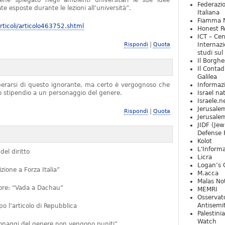
iene spiegato negli ambienti universitari le sue idee
Federazio
e esposte durante le lezioni all’università”.
Italiana
Fiamma N
ticoli/articolo463752.shtml
Honest Re
ICT – Cen
|
Rispondi
Quota
Internazi
studi sul
Il Borghe
Il Contad
Galilea
iberarsi di questo ignorante, ma certo è vergognoso che
Informaz
no stipendio a un personaggio del genere.
Israel na
Israele.n
Jerusale
|
Rispondi
Quota
Jerusale
JIDF (Jew
Defense 
Kolot
L'Informa
del diritto
Licra
Logan’s 
ione a Forza Italia”
M.acca
Malas Not
ttore: “Vada a Dachau”
MEMRI
Osservat
Antisemi
 l’articolo di Repubblica
Palestini
Watch
rsonaggi del genere non vengono puniti”