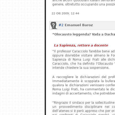
anche alcuni quotidiani italiani sembrano 
genere, oltretutto occupando una posizi
22 Ott 2009, 12:44
#2
Emanuel Baroz
“Olocausto leggenda? Vada a Dach
La Sapienza, rettore a docente
“Il professor Caracciolo farebbe bene ad
oppure dovrebbe visitare almeno le Foss
Sapienza di Roma Luigi Frati alle dichia
Caracciolo, che ha definito l’Olocaust
intende chiedere la sua sospensione.
A raccogliere le dichiarazioni del pro
Immediatamente è scoppiata la bufera.
qualora le dichiarazioni venissero confer
Roma Luigi Frati, ha commentato le dich
indagini di accertamento, che potrebbero
“Ringrazio il sindaco per la sollecitudin
un provvedimento disciplinare nei co
dell’ateneo si è però appreso che per o