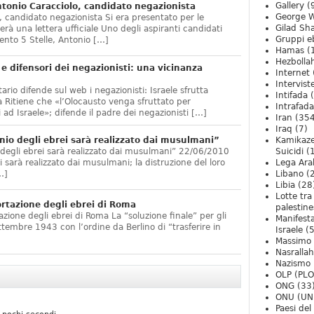
Gallery
(
onio Caracciolo, candidato negazionista
George W
 candidato negazionista Si era presentato per le
Gilad Sha
rà una lettera ufficiale Uno degli aspiranti candidati
Gruppi eb
nto 5 Stelle, Antonio […]
Hamas
(
Hezbolla
e difensori dei negazionisti: una vicinanza
Internet
Intervist
ario difende sul web i negazionisti: Israele sfrutta
Intifada
(
 Ritiene che «l’Olocausto venga sfruttato per
Intrafada
 ad Israele»; difende il padre dei negazionisti […]
Iran
(354
Iraq
(7)
nio degli ebrei sarà realizzato dai musulmani”
Kamikaze
 degli ebrei sarà realizzato dai musulmani” 22/06/2010
Suicidi
(
arà realizzato dai musulmani; la distruzione del loro
Lega Ara
…]
Libano
(
Libia
(28
Lotte tra
ortazione degli ebrei di Roma
palestine
zione degli ebrei di Roma La “soluzione finale” per gli
Manifesta
ttembre 1943 con l’ordine da Berlino di “trasferire in
Israele
(5
Massimo
Nasrallah
Nazismo
OLP (PLO
ONG
(33
ONU (UN
Paesi de