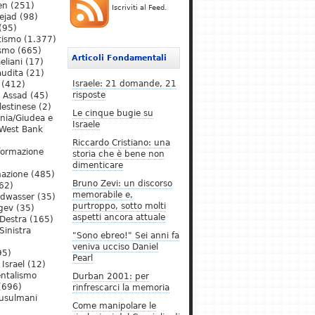
en
(251)
Iscriviti al Feed.
ejad
(98)
(95)
tismo
(1.377)
ismo
(665)
Articoli Fondamentali
eliani
(17)
audita
(21)
Israele: 21 domande, 21
(412)
risposte
l Assad
(45)
lestinese
(2)
Le cinque bugie su
ania/Giudea e
Israele
West Bank
Riccardo Cristiano: una
formazione
storia che è bene non
dimenticare
mazione
(485)
Bruno Zevi: un discorso
62)
memorabile e,
ldwasser
(35)
purtroppo, sotto molti
gev
(35)
aspetti ancora attuale
Destra
(165)
Sinistra
"Sono ebreo!" Sei anni fa
veniva ucciso Daniel
95)
Pearl
Israel
(12)
ntalismo
Durban 2001: per
(696)
rinfrescarci la memoria
Musulmani
Come manipolare le