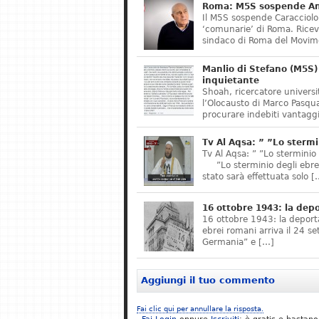
Roma: M5S sospende Ant
Il M5S sospende Caracciolo,
‘comunarie’ di Roma. Riceve
sindaco di Roma del Movime
Manlio di Stefano (M5S) 
inquietante
Shoah, ricercatore universit
l’Olocausto di Marco Pasqua
procurare indebiti vantaggi
Tv Al Aqsa: ” ”Lo stermi
Tv Al Aqsa: ” ”Lo sterminio
”Lo sterminio degli ebrei s
stato sarà effettuata solo [
16 ottobre 1943: la dep
16 ottobre 1943: la deporta
ebrei romani arriva il 24 se
Germania” e […]
Aggiungi il tuo commento
Fai clic qui per annullare la risposta.