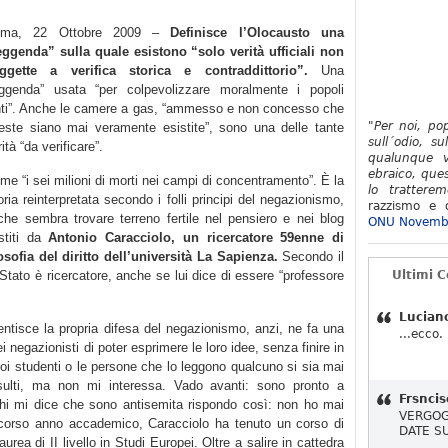
oma, 22 Ottobre 2009 –
Definisce l’Olocausto una
eggenda” sulla quale esistono “solo verità ufficiali non
ggette a verifica storica e contraddittorio”.
Una
eggenda” usata “per colpevolizzare moralmente i popoli
nti”. Anche le camere a gas, “ammesso e non concesso che
"Per noi, po
este siano mai veramente esistite”, sono una delle tante
sull´odio, su
ità “da verificare”.
qualunque v
ebraico, ques
me “i sei milioni di morti nei campi di concentramento”. È la
lo tratterem
oria reinterpretata secondo i folli principi del negazionismo,
razzismo e d
che sembra trovare terreno fertile nel pensiero e nei blog
ONU Novemb
stiti da
Antonio Caracciolo, un ricercatore 59enne di
losofia del diritto dell’università La Sapienza.
Secondo il
o Stato è ricercatore, anche se lui dice di essere “professore
Ultimi 
Lucian
ntisce la propria difesa del negazionismo, anzi, ne fa una
...ecco.
ei negazionisti di poter esprimere le loro idee, senza finire in
suoi studenti o le persone che lo leggono qualcuno si sia mai
insulti, ma non mi interessa. Vado avanti: sono pronto a
Frsncis
chi mi dice che sono antisemita rispondo così: non ho mai
VERGOG
o scorso anno accademico, Caracciolo ha tenuto un corso di
DATE S
laurea di II livello in Studi Europei. Oltre a salire in cattedra