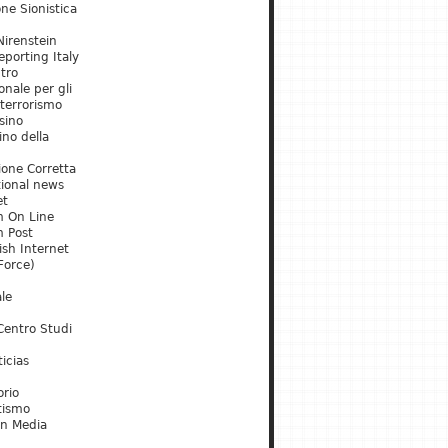
ne Sionistica
irenstein
porting Italy
tro
onale per gli
 terrorismo
sino
ino della
ione Corretta
tional news
et
m On Line
m Post
ish Internet
Force)
le
Centro Studi
icias
orio
tismo
an Media