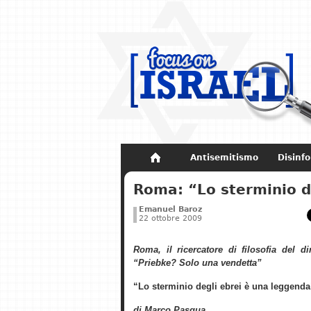
Antisemitismo
Disinf
Non dimenticare
Storia di Israel
Roma: “Lo sterminio d
Emanuel Baroz
22 ottobre 2009
Roma, il ricercatore di filosofia del di
“Priebke? Solo una vendetta”
“Lo sterminio degli ebrei è una leggenda
di Marco Pasqua