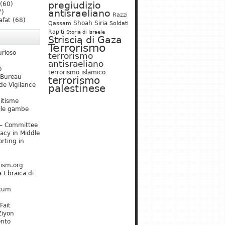
pregiudizio
(60)
antisraeliano
7)
Razzi
afat
(68)
Shoah
Siria
Qassam
Soldati
Rapiti
Storia di Israele
Striscia di Gaza
Terrorismo
urioso
terrorismo
antisraeliano
o
terrorismo islamico
 Bureau
terrorismo
de Vigilance
palestinese
mitisme
lle gambe
– Committee
acy in Middle
rting in
tism.org
 Ebraica di
kum
Fait
Ziyon
ento