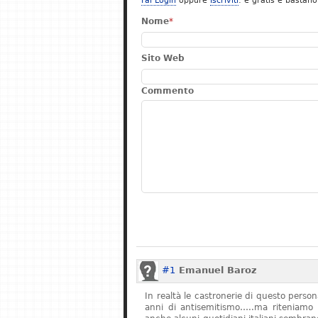
Fai Login
oppure
Iscriviti
: è gratis e bastano
Nome
*
Sito Web
Commento
#1
Emanuel Baroz
In realtà le castronerie di questo pers
anni di antisemitismo…..ma riteniamo 