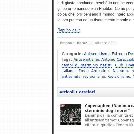
e di giusta condanna, perché io non ne vedo
gli ebrei romani senza i Priebke. Come potreb
colpa che loro pensano il mondo intero abbi
la loro pretesa ad un risarcimento morale e ma
Repubblica.it
Emanuel Baroz
, 22 ottobre 2009
Categorie:
Antisemitismo
,
Estrema Des
Tags:
Antisemitismo
,
Antonio Caracciol
campi di sterminio nazisti
,
Club Tibe
italiana
,
Fosse Ardeatine
,
Nazismo
,
n
antisemita
,
revisionismo
,
Revisionismo,
Articoli Correlati
Copenaghen (Danimarca)
sterminio degli ebrei”
Danimarca, la comunità eb
all’antisemitismo” Copena
citato in giudizio l’imam M