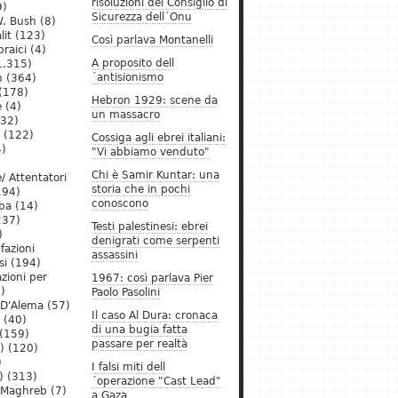
risoluzioni del Consiglio di
9)
Sicurezza dell´Onu
. Bush
(8)
lit
(123)
Così parlava Montanelli
raici
(4)
A proposito dell
1.315)
´antisionismo
h
(364)
(178)
Hebron 1929: scene da
e
(4)
un massacro
32)
(122)
Cossiga agli ebrei italiani:
)
"Vi abbiamo venduto"
Chi è Samir Kuntar: una
/ Attentatori
storia che in pochi
194)
conoscono
ba
(14)
237)
Testi palestinesi: ebrei
)
denigrati come serpenti
 fazioni
assassini
si
(194)
zioni per
1967: così parlava Pier
)
Paolo Pasolini
 D'Alema
(57)
Il caso Al Dura: cronaca
(40)
di una bugia fatta
(159)
passare per realtà
)
(120)
)
I falsi miti dell
)
(313)
´operazione "Cast Lead"
l Maghreb
(7)
a Gaza