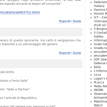
iene spiegato negli ambienti universitari le sue idee
Federazio
e esposte durante le lezioni all’università”.
Italiana
Fiamma N
ticoli/articolo463752.shtml
Honest Re
ICT – Cen
|
Rispondi
Quota
Internazi
studi sul
Il Borghe
Il Contad
Galilea
iberarsi di questo ignorante, ma certo è vergognoso che
Informaz
no stipendio a un personaggio del genere.
Israel na
Israele.n
Jerusale
|
Rispondi
Quota
Jerusale
JIDF (Jew
Defense 
Kolot
L'Informa
del diritto
Licra
Logan’s 
ione a Forza Italia”
M.acca
Malas Not
ttore: “Vada a Dachau”
MEMRI
Osservat
Antisemi
 l’articolo di Repubblica
Palestini
Watch
rsonaggi del genere non vengono puniti”