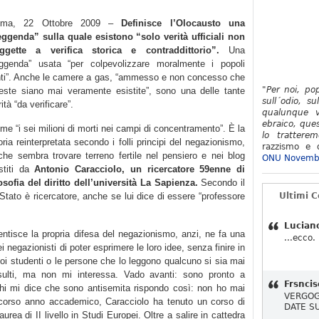
oma, 22 Ottobre 2009 –
Definisce l’Olocausto una
eggenda” sulla quale esistono “solo verità ufficiali non
ggette a verifica storica e contraddittorio”.
Una
eggenda” usata “per colpevolizzare moralmente i popoli
nti”. Anche le camere a gas, “ammesso e non concesso che
"Per noi, po
este siano mai veramente esistite”, sono una delle tante
sull´odio, su
ità “da verificare”.
qualunque v
ebraico, ques
me “i sei milioni di morti nei campi di concentramento”. È la
lo tratterem
oria reinterpretata secondo i folli principi del negazionismo,
razzismo e d
che sembra trovare terreno fertile nel pensiero e nei blog
ONU Novemb
stiti da
Antonio Caracciolo, un ricercatore 59enne di
losofia del diritto dell’università La Sapienza.
Secondo il
o Stato è ricercatore, anche se lui dice di essere “professore
Ultimi 
Lucian
ntisce la propria difesa del negazionismo, anzi, ne fa una
...ecco.
ei negazionisti di poter esprimere le loro idee, senza finire in
suoi studenti o le persone che lo leggono qualcuno si sia mai
insulti, ma non mi interessa. Vado avanti: sono pronto a
Frsncis
chi mi dice che sono antisemita rispondo così: non ho mai
VERGOG
o scorso anno accademico, Caracciolo ha tenuto un corso di
DATE S
laurea di II livello in Studi Europei. Oltre a salire in cattedra