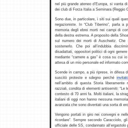
nel più grande ateneo d’Europa, si vanta di
dei club di Forza Italia a Seminara (Reggio 
Sono due, in particolare, i siti sui quali qu
negazioniste. In “Club Tiberino”, parla a p
memoria degli ebrei morti nei campi di con
della destra estrema. A proposito della Sho
sul numero dei morti di Auschwitz. Che 
sostenerlo. Che poi all’indubbia discrim
disadattati, oppositori politici di ogni gener
mediante “camere a gas” è cosa su cui io p
attesa di un mio personale ed informato con
Scende in campo, a più riprese, in difesa 
suscitò proteste e sdegno perché
invita
nell’ambito di questa Storia liberamente r
razziali, condita di elementi antisemiti: “Le 
contesto di 70 anni fa. Molti italiani, la st
italiani di oggi non hanno nessuna memoria di
avanzata che sono diventati una sorta di ero
Vengono portati in giro nei convegni e nel
ricordare”. Sempre secondo Caracciolo, gli 
ufficiale delle SS, condannato all’ergastolo p