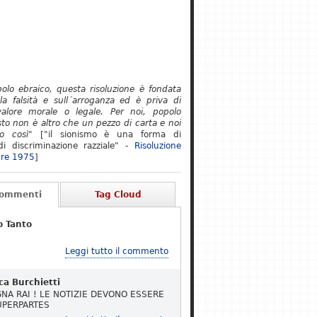
polo ebraico, questa risoluzione è fondata
lla falsità e sull´arroganza ed è priva di
alore morale o legale. Per noi, popolo
to non è altro che un pezzo di carta e noi
o così"
["il sionismo è una forma di
i discriminazione razziale" -
Risoluzione
re 1975
]
Commenti
Tag Cloud
o Tanto
Leggi tutto il commento
ca Burchietti
NA RAI ! LE NOTIZIE DEVONO ESSERE
UPERPARTES