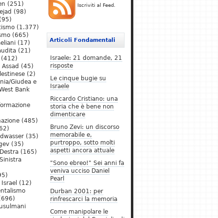
en
(251)
Iscriviti al Feed.
ejad
(98)
(95)
tismo
(1.377)
ismo
(665)
Articoli Fondamentali
eliani
(17)
audita
(21)
Israele: 21 domande, 21
(412)
risposte
l Assad
(45)
lestinese
(2)
Le cinque bugie su
ania/Giudea e
Israele
West Bank
Riccardo Cristiano: una
formazione
storia che è bene non
dimenticare
mazione
(485)
Bruno Zevi: un discorso
62)
memorabile e,
ldwasser
(35)
purtroppo, sotto molti
gev
(35)
aspetti ancora attuale
Destra
(165)
Sinistra
"Sono ebreo!" Sei anni fa
veniva ucciso Daniel
95)
Pearl
Israel
(12)
ntalismo
Durban 2001: per
(696)
rinfrescarci la memoria
Musulmani
Come manipolare le