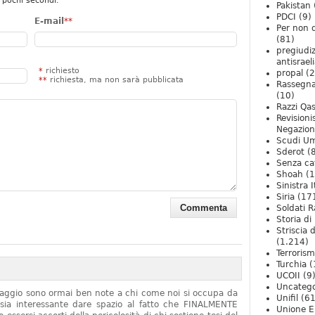
 pochi secondi.
Pakistan
PDCI
(9)
E-mail
**
Per non 
(81)
pregiudiz
antisrael
*
richiesto
propal
(2
**
richiesta, ma non sarà pubblicata
Rassegn
(10)
Razzi Qa
Revision
Negazio
Scudi U
Sderot
(8
Senza ca
Shoah
(1
Sinistra I
Siria
(17
Soldati R
Storia di 
Striscia 
(1.214)
Terroris
Turchia
(
UCOII
(9
Uncatego
onaggio sono ormai ben note a chi come noi si occupa da
Unifil
(61
sia interessante dare spazio al fatto che FINALMENTE
Unione E