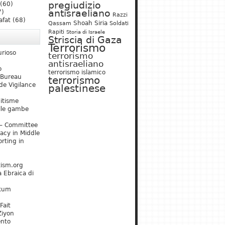
pregiudizio
(60)
antisraeliano
7)
Razzi
afat
(68)
Shoah
Siria
Qassam
Soldati
Rapiti
Storia di Israele
Striscia di Gaza
Terrorismo
urioso
terrorismo
antisraeliano
o
terrorismo islamico
 Bureau
terrorismo
de Vigilance
palestinese
mitisme
lle gambe
– Committee
acy in Middle
rting in
tism.org
 Ebraica di
kum
Fait
Ziyon
ento