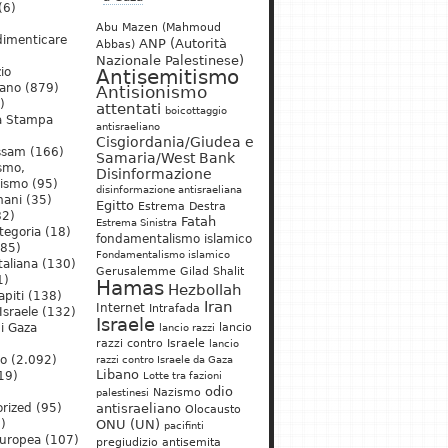
(6)
Abu Mazen (Mahmoud
dimenticare
ANP (Autorità
Abbas)
Nazionale Palestinese)
io
Antisemitismo
iano
(879)
Antisionismo
)
attentati
boicottaggio
a Stampa
antisraeliano
Cisgiordania/Giudea e
ssam
(166)
Samaria/West Bank
ismo,
Disinformazione
nismo
(95)
disinformazione antisraeliana
mani
(35)
Egitto
Estrema Destra
2)
Fatah
Estrema Sinistra
tegoria
(18)
fondamentalismo islamico
85)
Fondamentalismo islamico
taliana
(130)
Gerusalemme
Gilad Shalit
1)
Hamas
Hezbollah
apiti
(138)
Iran
Internet
Intrafada
Israele
(132)
Israele
lancio
di Gaza
lancio razzi
razzi contro Israele
lancio
mo
(2.092)
razzi contro Israele da Gaza
Libano
19)
Lotte tra fazioni
odio
)
Nazismo
palestinesi
rized
(95)
antisraeliano
Olocausto
)
ONU (UN)
pacifinti
uropea
(107)
pregiudizio antisemita