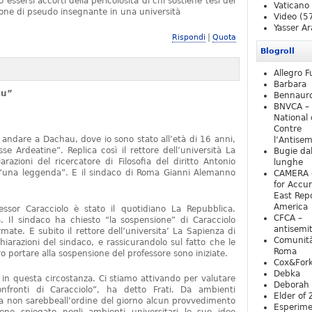
essersi accorti della pericolosità di chi sostiene tesi del
Vaticano
one di pseudo insegnante in una università
Video
(5
Yasser Ar
|
Rispondi
Quota
Blogroll
Allegro F
Barbara
au”
Bennaur
BNVCA –
National 
Contre
 andare a Dachau, dove io sono stato all’età di 16 anni,
l’Antise
e Ardeatine”. Replica così il rettore dell’università La
Bugie da
razioni del ricercatore di Filosofia del diritto Antonio
lunghe
o “una leggenda”. E il sindaco di Roma Gianni Alemanno
CAMERA 
for Accur
East Repo
America
fessor Caracciolo è stato il quotidiano La Repubblica.
CFCA –
 Il sindaco ha chiesto “la sospensione” di Caracciolo
antisemi
mate. E subito il rettore dell’universita’ La Sapienza di
Comunità
iarazioni del sindaco, e rassicurandolo sul fatto che le
Roma
 portare alla sospensione del professore sono iniziate.
Cox&For
Debka
e in questa circostanza. Ci stiamo attivando per valutare
Deborah 
nfronti di Caracciolo”, ha detto Frati. Da ambienti
Elder of 
ra non sarebbeall’ordine del giorno alcun provvedimento
Esperim