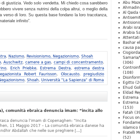
Abu Maz
 di giustizia. Vedo solo vendetta. Mi chiedo cosa sarebbero
Ahmadin
bero vivere senza nutrirsi della colpa altrui, o meglio della
Al Qaida
a verso di loro. Su questa base fondano la loro tracotanza,
Antisemi
teriale infinito”.
Antision
Arabi isra
Arabia S
Attentati
Bashar e
causa pa
Cisgiord
tra
,
Nazismo
,
Revisionismo, Negazionismo
,
Shoah
Samaria/
o
,
Auschwitz
,
camere a gas
,
campi di concentramento
,
(306)
Controin
rino
,
Erich Priebke
,
Estrema Destra
,
estrema destra
(108)
egazionista Robert Faurisson
,
Olocausto
,
pregiudizio
Disinfor
 Negazionismo
,
Shoah
,
Università "La Sapienza" di Roma
Egitto
(2
Ehud Go
Eldad Re
Estrema 
Estrema 
(153)
, comunità ebraica denuncia imam: “incita allo
Fatah
(3
Focus on 
raica denuncia l’imam di Copenaghen: “Incita
Fondame
ghen, 11 Maggio 2017 – La comunità ebraica danese ha
islamico
undhir Abdallah che nelle sue preghiere […]
Fratelli 
(52)