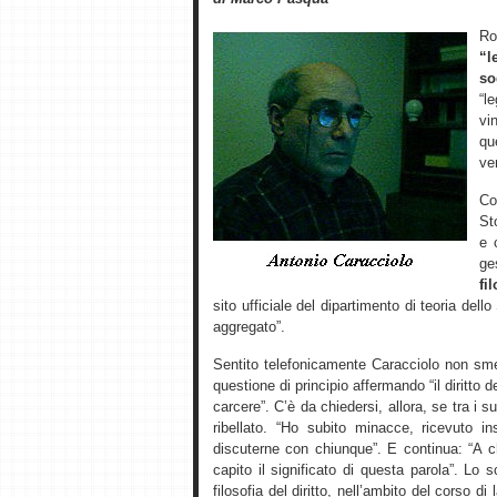
R
“l
so
“l
vi
qu
ver
Co
St
e 
ge
fi
sito ufficiale del dipartimento di teoria dell
aggregato”.
Sentito telefonicamente Caracciolo non sme
questione di principio affermando “il diritto d
carcere”. C’è da chiedersi, allora, se tra i 
ribellato. “Ho subito minacce, ricevuto 
discuterne con chiunque”. E continua: “A 
capito il significato di questa parola”. L
filosofia del diritto, nell’ambito del corso di 