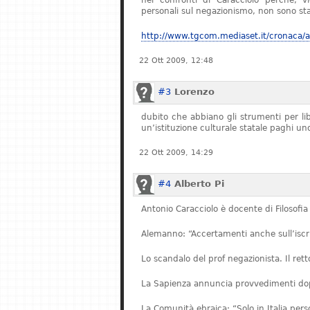
nei confronti di Caracciolo perché, v
personali sul negazionismo, non sono stat
http://www.tgcom.mediaset.it/cronaca/ar
22 Ott 2009, 12:48
#3
Lorenzo
dubito che abbiano gli strumenti per l
un’istituzione culturale statale paghi u
22 Ott 2009, 14:29
#4
Alberto Pi
Antonio Caracciolo è docente di Filosofia 
Alemanno: “Accertamenti anche sull’iscriz
Lo scandalo del prof negazionista. Il re
La Sapienza annuncia provvedimenti dopo
La Comunità ebraica: “Solo in Italia pe