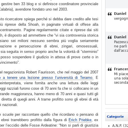
 gestire ben 33 blog e si definisce coordinatore provinciale
Calabria), avendone fondato uno nel 2003.
Daniel
vergogn
esto ricercatore spiega perché si debba dare credito alle tesi
iù riprese della Shoah, in paginate virtuali di offese alla
centramento. Pagine regolarmente citate e riprese dai siti
ah, è disposto ad ammettere che “vi sia controversia storica
Daniel
siano sei milioni nessuno sembra più voglia seriamente
Pazzesc
inazione e persecuzione di ebrei, zingari, omosessuali,
ne parli
dall'acc
e sia seguita in senso proprio anche la volontà di “sterminio”
osso sospendere il giudizio in attesa di prove certe o in
vincimento”.
France
del negazionista Robert Faurisson, che nel maggio del 2007
Mi piac
to a tenere una lezione presso l’università di Teramo.
E
una sola
seconda
einterpretata, viene fornita anche una lettura delle leggi
leggi razziali furono cose di 70 anni fa che si collocano in un
ragrande maggioranza, hanno meno di 70 anni e quasi tutti gli
retta di quegli anni. A trarne profitto sono gli ebrei di età
i nazionali.
le scuole per raccontare quello che ricordano o pensano di
Categorie
ebrei trarrebbero profitto dalla figura di
Erich Priebke
, ex
er l’eccidio delle Fosse Ardeatine: “Non si parli di giustizia
A.N.P.
(3