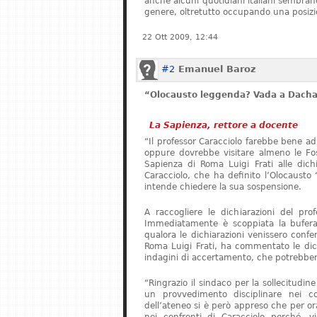
anche alcuni quotidiani italiani sembrano 
genere, oltretutto occupando una posizi
22 Ott 2009, 12:44
#2
Emanuel Baroz
“Olocausto leggenda? Vada a Dach
La Sapienza, rettore a docente
“Il professor Caracciolo farebbe bene ad
oppure dovrebbe visitare almeno le Foss
Sapienza di Roma Luigi Frati alle dichia
Caracciolo, che ha definito l’Olocaust
intende chiedere la sua sospensione.
A raccogliere le dichiarazioni del pro
Immediatamente è scoppiata la bufera.
qualora le dichiarazioni venissero confer
Roma Luigi Frati, ha commentato le dich
indagini di accertamento, che potrebbero
“Ringrazio il sindaco per la sollecitudin
un provvedimento disciplinare nei co
dell’ateneo si è però appreso che per o