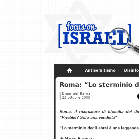
Antisemitismo
Disinf
Non dimenticare
Storia di Israel
Roma: “Lo sterminio d
Emanuel Baroz
22 ottobre 2009
Roma, il ricercatore di filosofia del di
“Priebke? Solo una vendetta”
“Lo sterminio degli ebrei è una leggenda
di Marco Pasqua