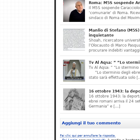
Roma: M5S sospende Ant
Il M5S sospende Caracciolo,
‘comunarie’ di Roma. Riceve
sindaco di Roma del Movime
Manlio di Stefano (M5S) 
inquietante
Shoah, ricercatore universit
l’Olocausto di Marco Pasqua
procurare indebiti vantaggi
Tv Al Aqsa: ” ”Lo stermi
Tv Al Aqsa: ” ”Lo sterminio
”Lo sterminio degli ebrei s
stato sarà effettuata solo [
16 ottobre 1943: la dep
16 ottobre 1943: la deporta
ebrei romani arriva il 24 se
Germania” e […]
Aggiungi il tuo commento
Fai clic qui per annullare la risposta.