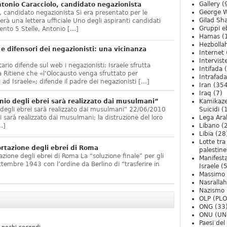
Gallery
(
onio Caracciolo, candidato negazionista
George W
 candidato negazionista Si era presentato per le
Gilad Sha
rà una lettera ufficiale Uno degli aspiranti candidati
Gruppi eb
nto 5 Stelle, Antonio […]
Hamas
(
Hezbolla
e difensori dei negazionisti: una vicinanza
Internet
Intervist
ario difende sul web i negazionisti: Israele sfrutta
Intifada
(
 Ritiene che «l’Olocausto venga sfruttato per
Intrafada
 ad Israele»; difende il padre dei negazionisti […]
Iran
(354
Iraq
(7)
nio degli ebrei sarà realizzato dai musulmani”
Kamikaze
 degli ebrei sarà realizzato dai musulmani” 22/06/2010
Suicidi
(
arà realizzato dai musulmani; la distruzione del loro
Lega Ara
…]
Libano
(
Libia
(28
Lotte tra
ortazione degli ebrei di Roma
palestine
zione degli ebrei di Roma La “soluzione finale” per gli
Manifesta
ttembre 1943 con l’ordine da Berlino di “trasferire in
Israele
(5
Massimo
Nasrallah
Nazismo
OLP (PLO
ONG
(33
ONU (UN
Paesi de