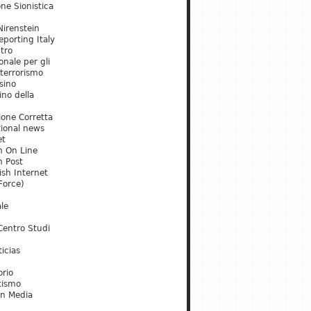
ne Sionistica
irenstein
porting Italy
tro
onale per gli
 terrorismo
sino
ino della
ione Corretta
tional news
et
m On Line
m Post
ish Internet
Force)
le
Centro Studi
icias
orio
tismo
an Media