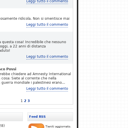
Leggi tutto il commento
osamente ridicola. Non si smentisce mai
Leggi tutto il commento
a questa cosa! Incredibile che nessuno
 oggi, a 22 anni di distanza
aduto!
Leggi tutto il commento
sco Possi
erebbe chiedere ad Amnesty International
 cosa: Siete al corrente che nella
 guerra mondiale i palestinesi erano…
Leggi tutto il commento
1
2
3
Feed RSS
28)
Tieniti aggiornato.