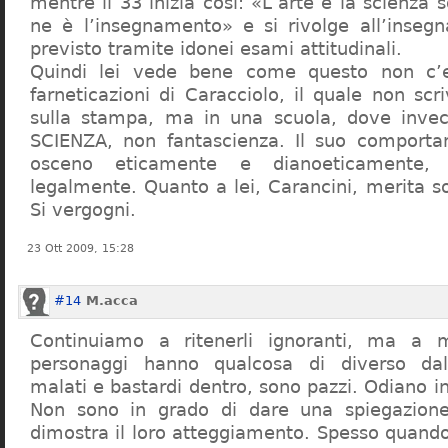
mentre il 33 inizia così: «L’arte e la scienza s
ne è l’insegnamento» e si rivolge all’inseg
previsto tramite idonei esami attitudinali.
Quindi lei vede bene come questo non c’e
farneticazioni di Caracciolo, il quale non scr
sulla stampa, ma in una scuola, dove inve
SCIENZA, non fantascienza. Il suo comport
osceno eticamente e dianoeticamente, 
legalmente. Quanto a lei, Carancini, merita so
Si vergogni.
23 Ott 2009, 15:28
#14
M.acca
Continuiamo a ritenerli ignoranti, ma a 
personaggi hanno qualcosa di diverso dal
malati e bastardi dentro, sono pazzi. Odiano i
Non sono in grado di dare una spiegazione
dimostra il loro atteggiamento. Spesso quando