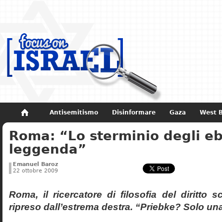
Antisemitismo
Disinformare
Gaza
West 
Roma: “Lo sterminio degli eb
Non dimenticare
Storia di Israele
leggenda”
Emanuel Baroz
22 ottobre 2009
Roma, il ricercatore di filosofia del diritto 
ripreso dall’estrema destra. “Priebke? Solo un