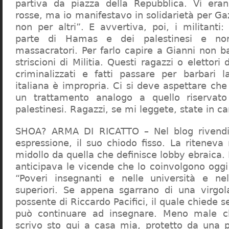
partiva da piazza della Repubblica. Vi era
rosse, ma io manifestavo in solidarietà per Gaz
non per altri”. E avvertiva, poi, i militanti
parte di Hamas e dei palestinesi e non 
massacratori. Per farlo capire a Gianni non b
striscioni di Militia. Questi ragazzi o elettori
criminalizzati e fatti passare per barbari l
italiana è impropria. Ci si deve aspettare che 
un trattamento analogo a quello riserva
palestinesi. Ragazzi, se mi leggete, state in 
SHOA? ARMA DI RICATTO – Nel blog rivendic
espressione, il suo chiodo fisso. La riteneva
midollo da quella che definisce lobby ebraica.
anticipava le vicende che lo coinvolgono oggi
“Poveri insegnanti e nelle università e ne
superiori. Se appena sgarrano di una virgol
possente di Riccardo Pacifici, il quale chiede s
può continuare ad insegnare. Meno male c
scrivo sto qui a casa mia, protetto da una 