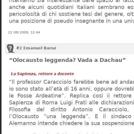
riteniamo sia interessante dare spazio al fa
anche alcuni quotidiani italiani sembrano ess
pericolosità di chi sostiene tesi del genere, o
una posizione di pseudo insegnante in una uni
22 Ott 2009, 12:44
#2
Emanuel Baroz
“Olocausto leggenda? Vada a Dachau”
La Sapienza, rettore a docente
“Il professor Caracciolo farebbe bene ad and
io sono stato all’età di 16 anni, oppure dovre
le Fosse Ardeatine”. Replica così il rettore 
Sapienza di Roma Luigi Frati alle dichiarazioni
Filosofia del diritto Antonio Caracciolo
l’Olocausto “una leggenda”. E il sindac
Alemanno intende chiedere la sua sospensione