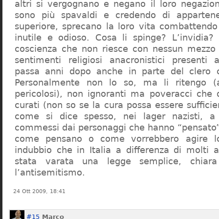
altri si vergognano e negano il loro negazion
sono più spavaldi e credendo di apparten
superiore, sprecano la loro vita combattendo
inutile e odioso. Cosa li spinge? L’invidia? 
coscienza che non riesce con nessun mezzo a
sentimenti religiosi anacronistici presenti
passa anni dopo anche in parte del clero cr
Personalmente non lo so, ma li ritengo (
pericolosi), non ignoranti ma poveracci che
curati (non so se la cura possa essere suffici
come si dice spesso, nei lager nazisti, a 
commessi dai personaggi che hanno “pensato”
come pensano o come vorrebbero agire l
indubbio che in Italia a differenza di molti a
stata varata una legge semplice, chiar
l’antisemitismo.
24 Ott 2009, 18:41
#15
Marco