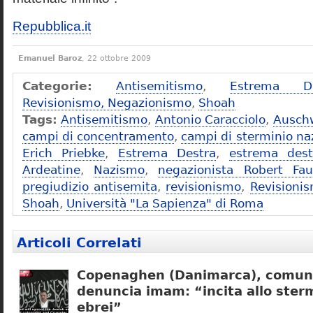
Repubblica.it
Emanuel Baroz
, 22 ottobre 2009
Categorie:
Antisemitismo
,
Estrema De
Revisionismo, Negazionismo
,
Shoah
Tags:
Antisemitismo
,
Antonio Caracciolo
,
Ausch
campi di concentramento
,
campi di sterminio naz
Erich Priebke
,
Estrema Destra
,
estrema dest
Ardeatine
,
Nazismo
,
negazionista Robert Fau
pregiudizio antisemita
,
revisionismo
,
Revisioni
Shoah
,
Università "La Sapienza" di Roma
Articoli Correlati
Copenaghen (Danimarca), comuni
denuncia imam: “incita allo sterm
ebrei”