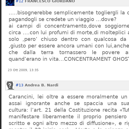
#12
FRANCESCO GIORDANO
…..bisognerebbe semplicemente togliergli la c
pagandogli se credete un viaggio …dove?
ai campi di concentramento,dove soggiorn
circa ….con lui profumi di morte,di molteplici 
solo ,pero’ chiuso dentro con qualcosa d
,giusto per essere ancora umani con lui,anch
che dalla terra tornassero le povere a
quand’erano in vita…CONCENTRAMENT GHOST
23 Ott 2009, 13:35
#13
Andrea B. Nardi
Carancini, lei oltre a essere moralmente un
assai ignorante anche se spaccia una su
cultura: l’art. 21 della Costituzione recita «Tu
manifestare liberamente il proprio pensiero
scritto e ogni altro mezzo di diffusione», e 