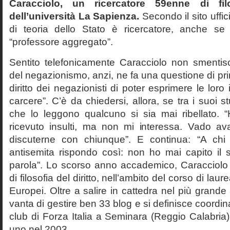
Caracciolo, un ricercatore 59enne di filo
dell’università La Sapienza.
Secondo il sito uffic
di teoria dello Stato è ricercatore, anche se
“professore aggregato”.
Sentito telefonicamente Caracciolo non smentisc
del negazionismo, anzi, ne fa una questione di pri
diritto dei negazionisti di poter esprimere le loro 
carcere”. C’è da chiedersi, allora, se tra i suoi 
che lo leggono qualcuno si sia mai ribellato. 
ricevuto insulti, ma non mi interessa. Vado av
discuterne con chiunque”. E continua: “A ch
antisemita rispondo così: non ho mai capito il s
parola”. Lo scorso anno accademico, Caracciolo
di filosofia del diritto, nell’ambito del corso di laurea
Europei. Oltre a salire in cattedra nel più grande
vanta di gestire ben 33 blog e si definisce coordin
club di Forza Italia a Seminara (Reggio Calabria
uno nel 2003.