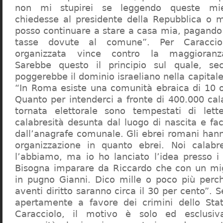
non mi stupirei se leggendo queste mie
chiedesse al presidente della Repubblica o 
posso continuare a stare a casa mia, pagando 
tasse dovute al comune”. Per Caraccio
organizzata vince contro la maggioranza
Sarebbe questo il principio sul quale, se
poggerebbe il dominio israeliano nella capita
“In Roma esiste una comunità ebraica di 10 
Quanto per intenderci a fronte di 400.000 cal
tornata elettorale sono tempestati di lette
calabresità desunta dal luogo di nascita e fa
dall’anagrafe comunale. Gli ebrei romani hann
organizzazione in quanto ebrei. Noi calabr
l’abbiamo, ma io ho lanciato l’idea presso 
Bisogna imparare da Riccardo che con un migl
in pugno Gianni. Dico mille o poco più perch
aventi diritto saranno circa il 30 per cento”. S
apertamente a favore dei crimini dello Stat
Caracciolo, il motivo è solo ed esclusi