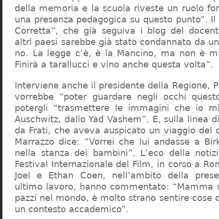
della memoria e la scuola riveste un ruolo f
una presenza pedagogica su questo punto”. Il 
Corretta”, che già seguiva i blog del docen
altri paesi sarebbe già stato condannato da un t
no. La legge c’è, è la Mancino, ma non è ma
Finirà a tarallucci e vino anche questa volta”.
Interviene anche il presidente della Regione, 
vorrebbe “poter guardare negli occhi questo
potergli “trasmettere le immagini che io m
Auschwitz, dallo Yad Vashem”. E, sulla linea 
da Frati, che aveva auspicato un viaggio del
Marrazzo dice: “Vorrei che lui andasse a Bi
nella stanza dei bambini”. L’eco della notiz
Festival Internazionale del Film, in corso a Rom
Joel e Ethan Coen, nell’ambito della prese
ultimo lavoro, hanno commentato: “Mamma m
pazzi nel mondo, è molto strano sentire cose 
un contesto accademico”.