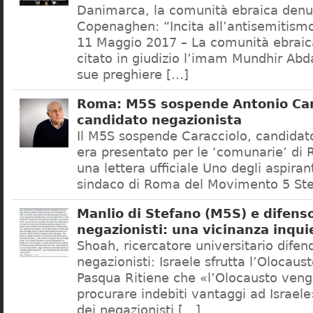
Danimarca, la comunità ebraica denu
Copenaghen: “Incita all’antisemitis
11 Maggio 2017 – La comunità ebrai
citato in giudizio l’imam Mundhir Abd
sue preghiere […]
Roma: M5S sospende Antonio Car
candidato negazionista
Il M5S sospende Caracciolo, candidato
era presentato per le ‘comunarie’ di
una lettera ufficiale Uno degli aspiran
sindaco di Roma del Movimento 5 Ste
Manlio di Stefano (M5S) e difenso
negazionisti: una vicinanza inqui
Shoah, ricercatore universitario difen
negazionisti: Israele sfrutta l’Olocaus
Pasqua Ritiene che «l’Olocausto venga
procurare indebiti vantaggi ad Israele
dei negazionisti […]