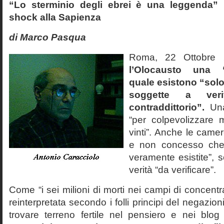
“Lo sterminio degli ebrei è una leggenda” p
shock alla Sapienza
di Marco Pasqua
Roma, 22 Ottobr
l’Olocausto una 
quale esistono “solo 
soggette a veri
contraddittorio”.
Una
“per colpevolizzare 
vinti”. Anche le cam
e non concesso che
veramente esistite”, 
verità “da verificare”.
Come “i sei milioni di morti nei campi di concentr
reinterpretata secondo i folli principi del negazi
trovare terreno fertile nel pensiero e nei blog