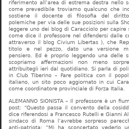
riferimento all’area di estrema destra nello s
come prevedibile troviamo qualcuno che in
sostiene il docente di filosofia del diritt
polemiche per via delle sue posizioni sulla S
leggere uno dei blog di Caracciolo per capire
come dice il professore nel difendersi dalle cr
attraverso il blog Civium Libertas ), che Rep
titolo e nel pezzo, dato una versione mi
pensiero. Ed è proprio leggendo una delle s
scopriamo affermazioni non meno sorpre
attribuitegli ieri dal quotidiano. Si parla di po
in Club Tiberino – Fare politica con il popo
italiano, un sito poco aggiornato in cui Cara
come coordinatore provinciale di Forza Italia.
ALEMANNO SIONISTA – Il professore è un fium
post: “Questo passa il convento della cosid
dice riferendosi a Francesco Rutelli e Gianni 
sindaco di Roma l’avrebbe sorpreso parecch
anti-patriota: “Mi ha sconcertato vederlo u