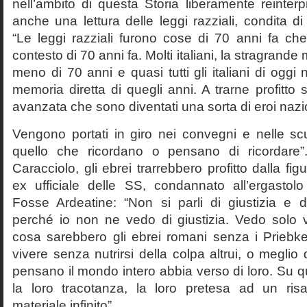
nell’ambito di questa Storia liberamente reinterpr
anche una lettura delle leggi razziali, condita di
“Le leggi razziali furono cose di 70 anni fa che
contesto di 70 anni fa. Molti italiani, la stragran
meno di 70 anni e quasi tutti gli italiani di og
memoria diretta di quegli anni. A trarne profitto 
avanzata che sono diventati una sorta di eroi nazio
Vengono portati in giro nei convegni e nelle sc
quello che ricordano o pensano di ricordare
Caracciolo, gli ebrei trarrebbero profitto dalla fig
ex ufficiale delle SS, condannato all’ergastolo 
Fosse Ardeatine: “Non si parli di giustizia e 
perché io non ne vedo di giustizia. Vedo solo 
cosa sarebbero gli ebrei romani senza i Prieb
vivere senza nutrirsi della colpa altrui, o meglio
pensano il mondo intero abbia verso di loro. Su 
la loro tracotanza, la loro pretesa ad un ris
materiale infinito”.