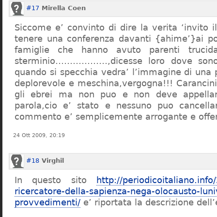
#17
Mirella Coen
Siccome e’ convinto di dire la verita ‘invito i
tenere una conferenza davanti {ahime’}ai poc
famiglie che hanno avuto parenti trucid
sterminio………………,dicesse loro dove sono f
quando si specchia vedra’ l’immagine di una 
deplorevole e meschina,vergogna!!! Carancin
gli ebrei ma non puo e non deve appellarsi
parola,cio e’ stato e nessuno puo cancellar
commento e’ semplicemente arrogante e offe
24 Ott 2009, 20:19
#18
Virghil
In questo sito
http://periodicoitaliano.inf
ricercatore-della-sapienza-nega-olocausto-lun
provvedimenti/
e’ riportata la descrizione dell’