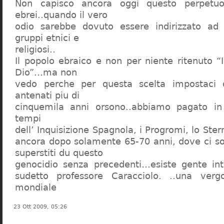
Non capisco ancora oggi questo perpetuo
ebrei..quando il vero
odio sarebbe dovuto essere indirizzato ad
gruppi etnici e
religiosi..
Il popolo ebraico e non per niente ritenuto “
Dio”…ma non
vedo perche per questa scelta impostaci 
antenati piu di
cinquemila anni orsono..abbiamo pagato in
tempi
dell’ Inquisizione Spagnola, i Progromi, lo St
ancora dopo solamente 65-70 anni, dove ci s
superstiti du questo
genocidio senza precedenti…esiste gente int
sudetto professore Caracciolo. ..una verg
mondiale
23 Ott 2009, 05:26