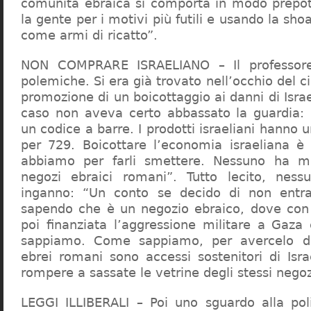
comunità ebraica si comporta in modo prepo
la gente per i motivi più futili e usando la sho
come armi di ricatto”.
NON COMPRARE ISRAELIANO – Il professor
polemiche. Si era già trovato nell’occhio del ci
promozione di un boicottaggio ai danni di Isra
caso non aveva certo abbassato la guardia: 
un codice a barre. I prodotti israeliani hanno u
per 729. Boicottare l’economia israeliana è
abbiamo per farli smettere. Nessuno ha m
negozi ebraici romani”. Tutto lecito, ness
inganno: “Un conto se decido di non entr
sapendo che è un negozio ebraico, dove con 
poi finanziata l’aggressione militare a Gaza
sappiamo. Come sappiamo, per avercelo de
ebrei romani sono accessi sostenitori di Isra
rompere a sassate le vetrine degli stessi negoz
LEGGI ILLIBERALI – Poi uno sguardo alla poli