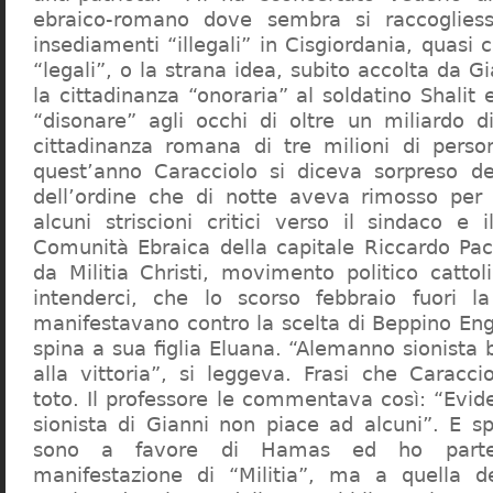
ebraico-romano dove sembra si raccogliess
insediamenti “illegali” in Cisgiordania, quasi c
“legali”, o la strana idea, subito accolta da G
la cittadinanza “onoraria” al soldatino Shali
“disonare” agli occhi di oltre un miliardo d
cittadinanza romana di tre milioni di perso
quest’anno Caracciolo si diceva sorpreso del
dell’ordine che di notte aveva rimosso per
alcuni striscioni critici verso il sindaco e 
Comunità Ebraica della capitale Riccardo Paci
da Militia Christi, movimento politico cattoli
intenderci, che lo scorso febbraio fuori la
manifestavano contro la scelta di Beppino Eng
spina a sua figlia Eluana. “Alemanno sionista
alla vittoria”, si leggeva. Frasi che Caracci
toto. Il professore le commentava così: “Evid
sionista di Gianni non piace ad alcuni”. E s
sono a favore di Hamas ed ho partec
manifestazione di “Militia”, ma a quella 