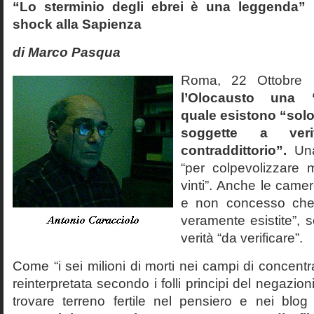
“Lo sterminio degli ebrei è una leggenda” p
shock alla Sapienza
di Marco Pasqua
Roma, 22 Ottobr
l’Olocausto una 
quale esistono “solo 
soggette a veri
contraddittorio”.
Una
“per colpevolizzare 
vinti”. Anche le cam
e non concesso che
veramente esistite”, 
verità “da verificare”.
Come “i sei milioni di morti nei campi di concentr
reinterpretata secondo i folli principi del negazi
trovare terreno fertile nel pensiero e nei blog