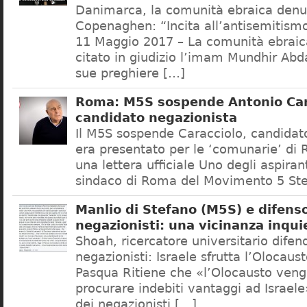
Danimarca, la comunità ebraica denu
Copenaghen: “Incita all’antisemitis
11 Maggio 2017 – La comunità ebrai
citato in giudizio l’imam Mundhir Abd
sue preghiere […]
Roma: M5S sospende Antonio Car
candidato negazionista
Il M5S sospende Caracciolo, candidato
era presentato per le ‘comunarie’ di
una lettera ufficiale Uno degli aspiran
sindaco di Roma del Movimento 5 Ste
Manlio di Stefano (M5S) e difenso
negazionisti: una vicinanza inqui
Shoah, ricercatore universitario difen
negazionisti: Israele sfrutta l’Olocaus
Pasqua Ritiene che «l’Olocausto venga
procurare indebiti vantaggi ad Israele
dei negazionisti […]