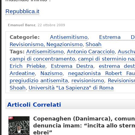
Repubblica.it
Emanuel Baroz
, 22 ottobre 2009
Categorie:
Antisemitismo
,
Estrema De
Revisionismo, Negazionismo
,
Shoah
Tags:
Antisemitismo
,
Antonio Caracciolo
,
Ausch
campi di concentramento
,
campi di sterminio naz
Erich Priebke
,
Estrema Destra
,
estrema dest
Ardeatine
,
Nazismo
,
negazionista Robert Fau
pregiudizio antisemita
,
revisionismo
,
Revisioni
Shoah
,
Università "La Sapienza" di Roma
Articoli Correlati
Copenaghen (Danimarca), comuni
denuncia imam: “incita allo sterm
ebrei”