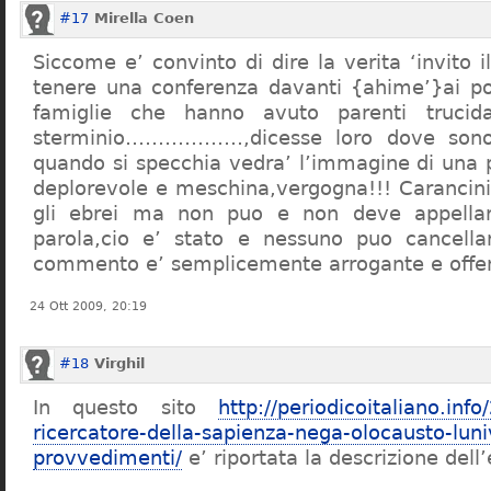
#17
Mirella Coen
Siccome e’ convinto di dire la verita ‘invito i
tenere una conferenza davanti {ahime’}ai poc
famiglie che hanno avuto parenti trucid
sterminio………………,dicesse loro dove sono f
quando si specchia vedra’ l’immagine di una 
deplorevole e meschina,vergogna!!! Carancin
gli ebrei ma non puo e non deve appellarsi
parola,cio e’ stato e nessuno puo cancellar
commento e’ semplicemente arrogante e offe
24 Ott 2009, 20:19
#18
Virghil
In questo sito
http://periodicoitaliano.inf
ricercatore-della-sapienza-nega-olocausto-lun
provvedimenti/
e’ riportata la descrizione dell’