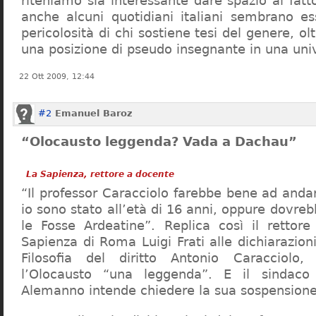
riteniamo sia interessante dare spazio al fa
anche alcuni quotidiani italiani sembrano ess
pericolosità di chi sostiene tesi del genere, o
una posizione di pseudo insegnante in una uni
22 Ott 2009, 12:44
#2
Emanuel Baroz
“Olocausto leggenda? Vada a Dachau”
La Sapienza, rettore a docente
“Il professor Caracciolo farebbe bene ad and
io sono stato all’età di 16 anni, oppure dovre
le Fosse Ardeatine”. Replica così il rettore 
Sapienza di Roma Luigi Frati alle dichiarazioni
Filosofia del diritto Antonio Caracciolo
l’Olocausto “una leggenda”. E il sindac
Alemanno intende chiedere la sua sospensione