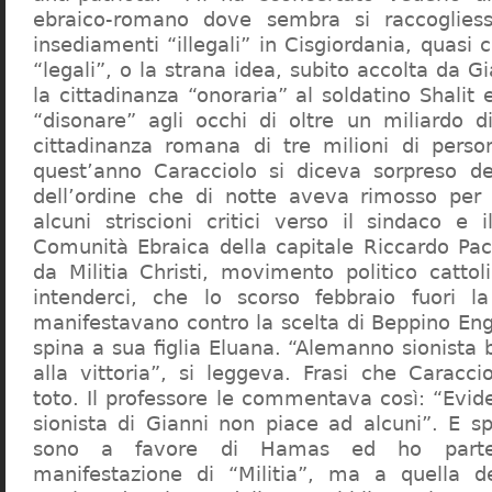
ebraico-romano dove sembra si raccogliess
insediamenti “illegali” in Cisgiordania, quasi c
“legali”, o la strana idea, subito accolta da G
la cittadinanza “onoraria” al soldatino Shali
“disonare” agli occhi di oltre un miliardo d
cittadinanza romana di tre milioni di perso
quest’anno Caracciolo si diceva sorpreso del
dell’ordine che di notte aveva rimosso per
alcuni striscioni critici verso il sindaco e 
Comunità Ebraica della capitale Riccardo Paci
da Militia Christi, movimento politico cattoli
intenderci, che lo scorso febbraio fuori la
manifestavano contro la scelta di Beppino Eng
spina a sua figlia Eluana. “Alemanno sionista
alla vittoria”, si leggeva. Frasi che Caracci
toto. Il professore le commentava così: “Evid
sionista di Gianni non piace ad alcuni”. E s
sono a favore di Hamas ed ho partec
manifestazione di “Militia”, ma a quella 