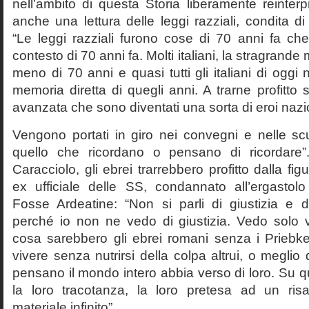
nell’ambito di questa Storia liberamente reinterpr
anche una lettura delle leggi razziali, condita di
“Le leggi razziali furono cose di 70 anni fa che
contesto di 70 anni fa. Molti italiani, la stragran
meno di 70 anni e quasi tutti gli italiani di og
memoria diretta di quegli anni. A trarne profitto 
avanzata che sono diventati una sorta di eroi nazio
Vengono portati in giro nei convegni e nelle sc
quello che ricordano o pensano di ricordare
Caracciolo, gli ebrei trarrebbero profitto dalla fig
ex ufficiale delle SS, condannato all’ergastolo 
Fosse Ardeatine: “Non si parli di giustizia e 
perché io non ne vedo di giustizia. Vedo solo 
cosa sarebbero gli ebrei romani senza i Prieb
vivere senza nutrirsi della colpa altrui, o meglio
pensano il mondo intero abbia verso di loro. Su 
la loro tracotanza, la loro pretesa ad un ris
materiale infinito”.