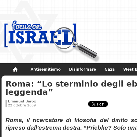
Antisemitismo
Disinformare
Gaza
West 
Roma: “Lo sterminio degli eb
Non dimenticare
Storia di Israele
leggenda”
Emanuel Baroz
22 ottobre 2009
Roma, il ricercatore di filosofia del diritto 
ripreso dall’estrema destra. “Priebke? Solo un