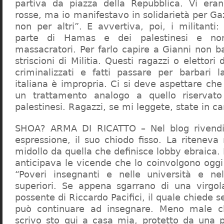
partiva da piazza della Repubblica. Vi era
rosse, ma io manifestavo in solidarietà per Gaz
non per altri”. E avvertiva, poi, i militanti
parte di Hamas e dei palestinesi e non 
massacratori. Per farlo capire a Gianni non b
striscioni di Militia. Questi ragazzi o elettori
criminalizzati e fatti passare per barbari l
italiana è impropria. Ci si deve aspettare che 
un trattamento analogo a quello riserva
palestinesi. Ragazzi, se mi leggete, state in 
SHOA? ARMA DI RICATTO – Nel blog rivendic
espressione, il suo chiodo fisso. La riteneva
midollo da quella che definisce lobby ebraica.
anticipava le vicende che lo coinvolgono oggi
“Poveri insegnanti e nelle università e ne
superiori. Se appena sgarrano di una virgol
possente di Riccardo Pacifici, il quale chiede s
può continuare ad insegnare. Meno male c
scrivo sto qui a casa mia, protetto da una 