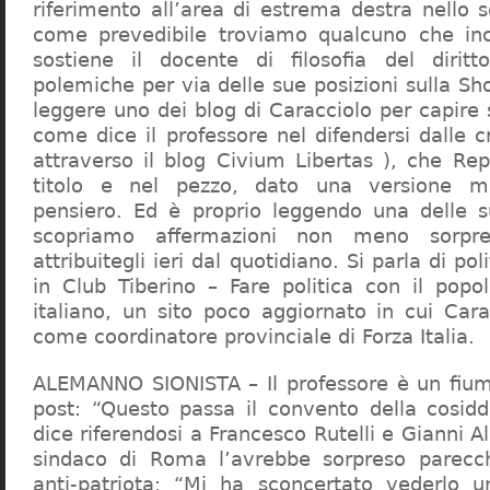
riferimento all’area di estrema destra nello s
come prevedibile troviamo qualcuno che in
sostiene il docente di filosofia del diritt
polemiche per via delle sue posizioni sulla S
leggere uno dei blog di Caracciolo per capire
come dice il professore nel difendersi dalle cr
attraverso il blog Civium Libertas ), che Rep
titolo e nel pezzo, dato una versione mi
pensiero. Ed è proprio leggendo una delle s
scopriamo affermazioni non meno sorpre
attribuitegli ieri dal quotidiano. Si parla di po
in Club Tiberino – Fare politica con il popo
italiano, un sito poco aggiornato in cui Cara
come coordinatore provinciale di Forza Italia.
ALEMANNO SIONISTA – Il professore è un fium
post: “Questo passa il convento della cosid
dice riferendosi a Francesco Rutelli e Gianni 
sindaco di Roma l’avrebbe sorpreso parecch
anti-patriota: “Mi ha sconcertato vederlo u