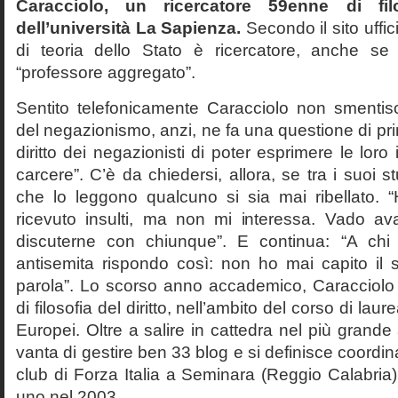
Caracciolo, un ricercatore 59enne di filo
dell’università La Sapienza.
Secondo il sito uffic
di teoria dello Stato è ricercatore, anche se
“professore aggregato”.
Sentito telefonicamente Caracciolo non smentisc
del negazionismo, anzi, ne fa una questione di pri
diritto dei negazionisti di poter esprimere le loro 
carcere”. C’è da chiedersi, allora, se tra i suoi 
che lo leggono qualcuno si sia mai ribellato. 
ricevuto insulti, ma non mi interessa. Vado av
discuterne con chiunque”. E continua: “A ch
antisemita rispondo così: non ho mai capito il s
parola”. Lo scorso anno accademico, Caracciolo
di filosofia del diritto, nell’ambito del corso di laurea
Europei. Oltre a salire in cattedra nel più grande
vanta di gestire ben 33 blog e si definisce coordin
club di Forza Italia a Seminara (Reggio Calabria
uno nel 2003.