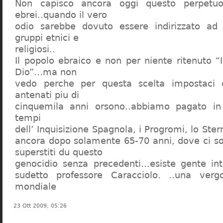
Non capisco ancora oggi questo perpetuo
ebrei..quando il vero
odio sarebbe dovuto essere indirizzato ad
gruppi etnici e
religiosi..
Il popolo ebraico e non per niente ritenuto “
Dio”…ma non
vedo perche per questa scelta impostaci 
antenati piu di
cinquemila anni orsono..abbiamo pagato in
tempi
dell’ Inquisizione Spagnola, i Progromi, lo St
ancora dopo solamente 65-70 anni, dove ci s
superstiti du questo
genocidio senza precedenti…esiste gente int
sudetto professore Caracciolo. ..una verg
mondiale
23 Ott 2009, 05:26