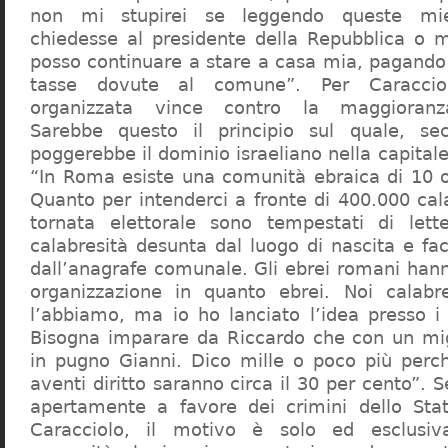
non mi stupirei se leggendo queste mie
chiedesse al presidente della Repubblica o 
posso continuare a stare a casa mia, pagando 
tasse dovute al comune”. Per Caraccio
organizzata vince contro la maggioranza
Sarebbe questo il principio sul quale, se
poggerebbe il dominio israeliano nella capita
“In Roma esiste una comunità ebraica di 10 
Quanto per intenderci a fronte di 400.000 cal
tornata elettorale sono tempestati di lette
calabresità desunta dal luogo di nascita e fa
dall’anagrafe comunale. Gli ebrei romani hann
organizzazione in quanto ebrei. Noi calabr
l’abbiamo, ma io ho lanciato l’idea presso 
Bisogna imparare da Riccardo che con un migl
in pugno Gianni. Dico mille o poco più perch
aventi diritto saranno circa il 30 per cento”. S
apertamente a favore dei crimini dello Stat
Caracciolo, il motivo è solo ed esclusi