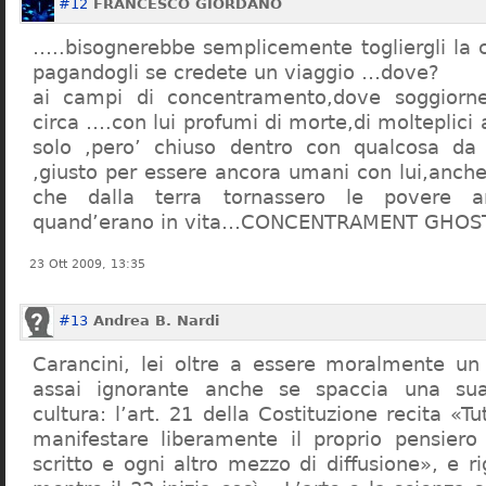
#12
FRANCESCO GIORDANO
…..bisognerebbe semplicemente togliergli la c
pagandogli se credete un viaggio …dove?
ai campi di concentramento,dove soggiorn
circa ….con lui profumi di morte,di molteplici 
solo ,pero’ chiuso dentro con qualcosa d
,giusto per essere ancora umani con lui,anch
che dalla terra tornassero le povere a
quand’erano in vita…CONCENTRAMENT GHOST
23 Ott 2009, 13:35
#13
Andrea B. Nardi
Carancini, lei oltre a essere moralmente un
assai ignorante anche se spaccia una su
cultura: l’art. 21 della Costituzione recita «Tu
manifestare liberamente il proprio pensiero
scritto e ogni altro mezzo di diffusione», e 