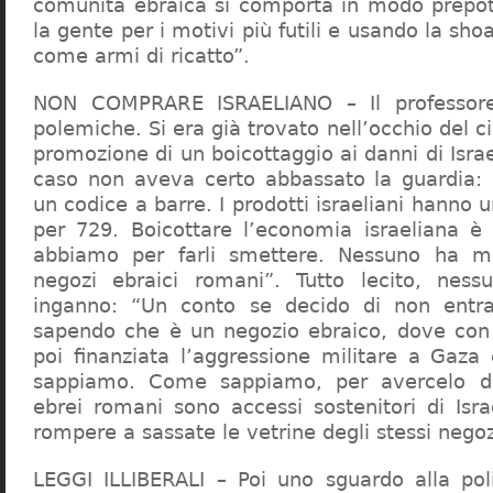
comunità ebraica si comporta in modo prepo
la gente per i motivi più futili e usando la sho
come armi di ricatto”.
NON COMPRARE ISRAELIANO – Il professor
polemiche. Si era già trovato nell’occhio del ci
promozione di un boicottaggio ai danni di Isra
caso non aveva certo abbassato la guardia: 
un codice a barre. I prodotti israeliani hanno u
per 729. Boicottare l’economia israeliana è
abbiamo per farli smettere. Nessuno ha m
negozi ebraici romani”. Tutto lecito, ness
inganno: “Un conto se decido di non entr
sapendo che è un negozio ebraico, dove con 
poi finanziata l’aggressione militare a Gaza
sappiamo. Come sappiamo, per avercelo de
ebrei romani sono accessi sostenitori di Isra
rompere a sassate le vetrine degli stessi negoz
LEGGI ILLIBERALI – Poi uno sguardo alla poli