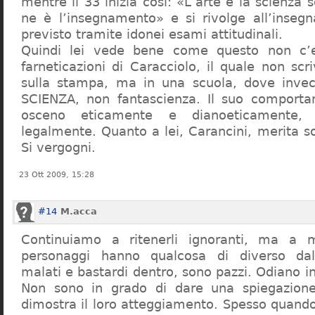
mentre il 33 inizia così: «L’arte e la scienza s
ne è l’insegnamento» e si rivolge all’inseg
previsto tramite idonei esami attitudinali.
Quindi lei vede bene come questo non c’e
farneticazioni di Caracciolo, il quale non scr
sulla stampa, ma in una scuola, dove inve
SCIENZA, non fantascienza. Il suo comport
osceno eticamente e dianoeticamente, 
legalmente. Quanto a lei, Carancini, merita so
Si vergogni.
23 Ott 2009, 15:28
#14
M.acca
Continuiamo a ritenerli ignoranti, ma a 
personaggi hanno qualcosa di diverso dal
malati e bastardi dentro, sono pazzi. Odiano i
Non sono in grado di dare una spiegazione
dimostra il loro atteggiamento. Spesso quando