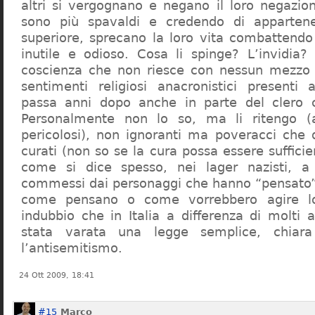
altri si vergognano e negano il loro negazion
sono più spavaldi e credendo di apparten
superiore, sprecano la loro vita combattendo
inutile e odioso. Cosa li spinge? L’invidia? 
coscienza che non riesce con nessun mezzo a
sentimenti religiosi anacronistici presenti
passa anni dopo anche in parte del clero cr
Personalmente non lo so, ma li ritengo (
pericolosi), non ignoranti ma poveracci che
curati (non so se la cura possa essere suffici
come si dice spesso, nei lager nazisti, a 
commessi dai personaggi che hanno “pensato”
come pensano o come vorrebbero agire l
indubbio che in Italia a differenza di molti a
stata varata una legge semplice, chiar
l’antisemitismo.
24 Ott 2009, 18:41
#15
Marco