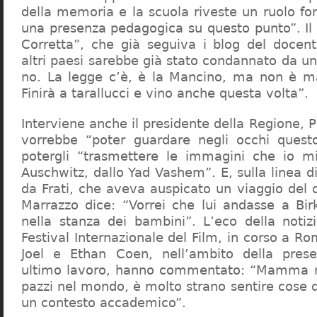
della memoria e la scuola riveste un ruolo f
una presenza pedagogica su questo punto”. Il 
Corretta”, che già seguiva i blog del docen
altri paesi sarebbe già stato condannato da un t
no. La legge c’è, è la Mancino, ma non è ma
Finirà a tarallucci e vino anche questa volta”.
Interviene anche il presidente della Regione, 
vorrebbe “poter guardare negli occhi questo
potergli “trasmettere le immagini che io m
Auschwitz, dallo Yad Vashem”. E, sulla linea 
da Frati, che aveva auspicato un viaggio del
Marrazzo dice: “Vorrei che lui andasse a Bi
nella stanza dei bambini”. L’eco della notiz
Festival Internazionale del Film, in corso a Rom
Joel e Ethan Coen, nell’ambito della prese
ultimo lavoro, hanno commentato: “Mamma m
pazzi nel mondo, è molto strano sentire cose 
un contesto accademico”.