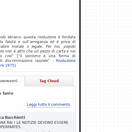
polo ebraico, questa risoluzione è fondata
lla falsità e sull´arroganza ed è priva di
alore morale o legale. Per noi, popolo
to non è altro che un pezzo di carta e noi
o così"
["il sionismo è una forma di
i discriminazione razziale" -
Risoluzione
re 1975
]
Commenti
Tag Cloud
o Tanto
Leggi tutto il commento
ca Burchietti
NA RAI ! LE NOTIZIE DEVONO ESSERE
UPERPARTES