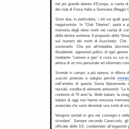
nel più grande ateneo d’Europa, si vanta di
dei club di Forza Italia a Seminara (Reggio 
Sono due, in particolare, i siti sui quali qu
negazioniste. In “Club Tiberino”, parla a p
memoria degli ebrei morti nei campi di con
della destra estrema. A proposito della Sho
sul numero dei morti di Auschwitz. Che 
sostenerlo. Che poi all’indubbia discrim
disadattati, oppositori politici di ogni gener
mediante “camere a gas” è cosa su cui io p
attesa di un mio personale ed informato con
Scende in campo, a più riprese, in difesa 
suscitò proteste e sdegno perché
invita
nell’ambito di questa Storia liberamente r
razziali, condita di elementi antisemiti: “Le 
contesto di 70 anni fa. Molti italiani, la st
italiani di oggi non hanno nessuna memoria di
avanzata che sono diventati una sorta di ero
Vengono portati in giro nei convegni e nel
ricordare”. Sempre secondo Caracciolo, gli 
ufficiale delle SS, condannato all’ergastolo p