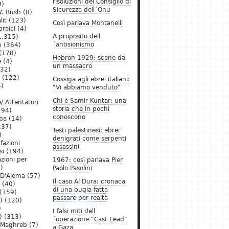
risoluzioni del Consiglio di
9)
Sicurezza dell´Onu
. Bush
(8)
lit
(123)
Così parlava Montanelli
raici
(4)
A proposito dell
1.315)
´antisionismo
h
(364)
(178)
Hebron 1929: scene da
e
(4)
un massacro
32)
(122)
Cossiga agli ebrei italiani:
)
"Vi abbiamo venduto"
Chi è Samir Kuntar: una
/ Attentatori
storia che in pochi
194)
conoscono
ba
(14)
237)
Testi palestinesi: ebrei
)
denigrati come serpenti
 fazioni
assassini
si
(194)
zioni per
1967: così parlava Pier
)
Paolo Pasolini
 D'Alema
(57)
Il caso Al Dura: cronaca
(40)
di una bugia fatta
(159)
passare per realtà
)
(120)
)
I falsi miti dell
)
(313)
´operazione "Cast Lead"
l Maghreb
(7)
a Gaza