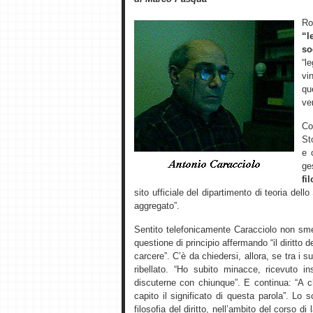
R
“l
so
“l
vi
qu
ver
Co
St
e 
ge
fi
sito ufficiale del dipartimento di teoria dell
aggregato”.
Sentito telefonicamente Caracciolo non sme
questione di principio affermando “il diritto d
carcere”. C’è da chiedersi, allora, se tra i 
ribellato. “Ho subito minacce, ricevuto 
discuterne con chiunque”. E continua: “A 
capito il significato di questa parola”. L
filosofia del diritto, nell’ambito del corso di 