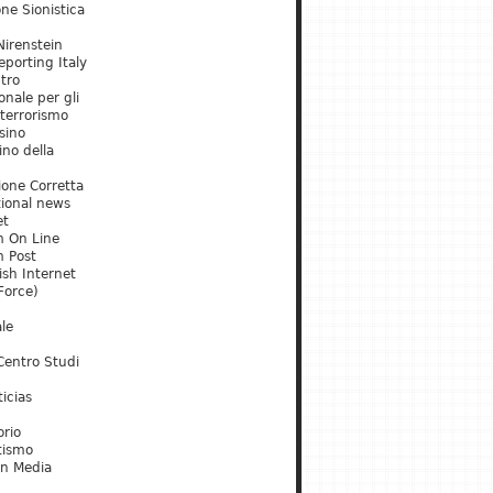
ne Sionistica
irenstein
porting Italy
tro
onale per gli
 terrorismo
sino
ino della
ione Corretta
tional news
et
m On Line
m Post
ish Internet
Force)
le
Centro Studi
icias
orio
tismo
an Media