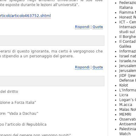
iene spiegato negli ambienti universitari le sue idee
Federazio
e esposte durante le lezioni all’università”.
Italiana
Fiamma N
ticoli/articolo463752.shtml
Honest Re
ICT – Cen
|
Rispondi
Quota
Internazi
studi sul
Il Borghe
Il Contad
Galilea
iberarsi di questo ignorante, ma certo è vergognoso che
Informaz
no stipendio a un personaggio del genere.
Israel na
Israele.n
Jerusale
|
Rispondi
Quota
Jerusale
JIDF (Jew
Defense 
Kolot
L'Informa
del diritto
Licra
Logan’s 
ione a Forza Italia”
M.acca
Malas Not
ttore: “Vada a Dachau”
MEMRI
Osservat
Antisemi
 l’articolo di Repubblica
Palestini
Watch
rsonaggi del genere non vengono puniti”