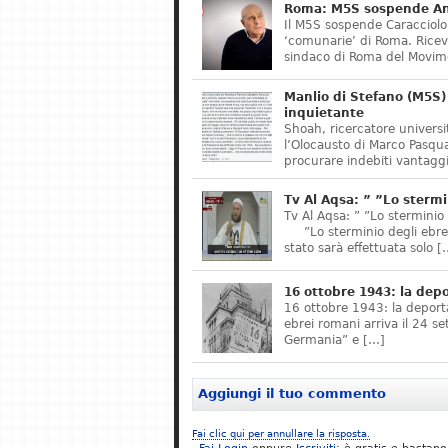
Roma: M5S sospende Ant
Il M5S sospende Caracciolo,
‘comunarie’ di Roma. Riceve
sindaco di Roma del Movime
Manlio di Stefano (M5S) 
inquietante
Shoah, ricercatore universit
l’Olocausto di Marco Pasqua
procurare indebiti vantaggi
Tv Al Aqsa: ” ”Lo stermi
Tv Al Aqsa: ” ”Lo sterminio
”Lo sterminio degli ebrei s
stato sarà effettuata solo [
16 ottobre 1943: la dep
16 ottobre 1943: la deporta
ebrei romani arriva il 24 se
Germania” e […]
Aggiungi il tuo commento
Fai clic qui per annullare la risposta.