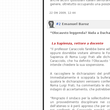
anche alcuni quotidiani italiani sembrano 
genere, oltretutto occupando una posizi
22 Ott 2009, 12:44
#2
Emanuel Baroz
“Olocausto leggenda? Vada a Dach
La Sapienza, rettore a docente
“Il professor Caracciolo farebbe bene ad
oppure dovrebbe visitare almeno le Foss
Sapienza di Roma Luigi Frati alle dichia
Caracciolo, che ha definito l’Olocaust
intende chiedere la sua sospensione.
A raccogliere le dichiarazioni del pro
Immediatamente è scoppiata la bufera.
qualora le dichiarazioni venissero confer
Roma Luigi Frati, ha commentato le dich
indagini di accertamento, che potrebbero
“Ringrazio il sindaco per la sollecitudin
un provvedimento disciplinare nei co
dell’ateneo si è però appreso che per o