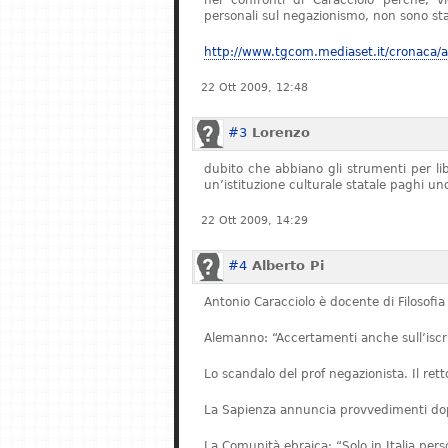
nei confronti di Caracciolo perché, v
personali sul negazionismo, non sono stat
http://www.tgcom.mediaset.it/cronaca/ar
22 Ott 2009, 12:48
#3
Lorenzo
dubito che abbiano gli strumenti per l
un’istituzione culturale statale paghi u
22 Ott 2009, 14:29
#4
Alberto Pi
Antonio Caracciolo è docente di Filosofia 
Alemanno: “Accertamenti anche sull’iscriz
Lo scandalo del prof negazionista. Il re
La Sapienza annuncia provvedimenti dopo
La Comunità ebraica: “Solo in Italia pe