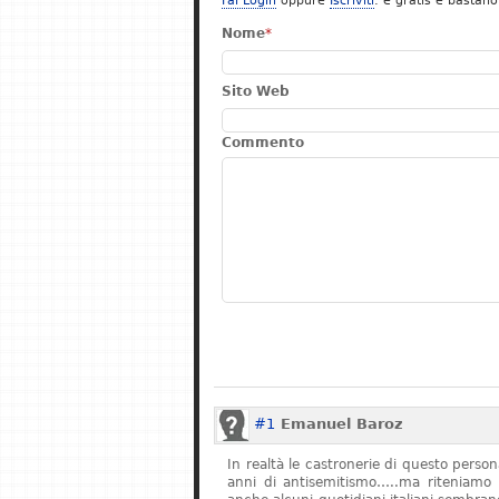
Fai Login
oppure
Iscriviti
: è gratis e bastano
Nome
*
Sito Web
Commento
#1
Emanuel Baroz
In realtà le castronerie di questo pers
anni di antisemitismo…..ma riteniamo 