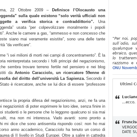
oma, 22 Ottobre 2009 –
Definisce l’Olocausto una
eggenda” sulla quale esistono “solo verità ufficiali non
ggette a verifica storica e contraddittorio”.
Una
eggenda” usata “per colpevolizzare moralmente i popoli
nti”. Anche le camere a gas, “ammesso e non concesso che
"Per noi, po
este siano mai veramente esistite”, sono una delle tante
sull´odio, su
ità “da verificare”.
qualunque v
ebraico, ques
me “i sei milioni di morti nei campi di concentramento”. È la
lo tratterem
oria reinterpretata secondo i folli principi del negazionismo,
razzismo e d
che sembra trovare terreno fertile nel pensiero e nei blog
ONU Novemb
stiti da
Antonio Caracciolo, un ricercatore 59enne di
losofia del diritto dell’università La Sapienza.
Secondo il
o Stato è ricercatore, anche se lui dice di essere “professore
Ultimi 
Lucian
ntisce la propria difesa del negazionismo, anzi, ne fa una
...ecco.
ei negazionisti di poter esprimere le loro idee, senza finire in
suoi studenti o le persone che lo leggono qualcuno si sia mai
insulti, ma non mi interessa. Vado avanti: sono pronto a
Frsncis
chi mi dice che sono antisemita rispondo così: non ho mai
VERGOG
o scorso anno accademico, Caracciolo ha tenuto un corso di
DATE S
laurea di II livello in Studi Europei. Oltre a salire in cattedra