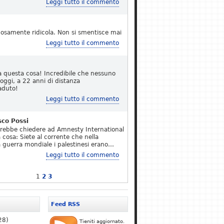
Leggi tutto il commento
osamente ridicola. Non si smentisce mai
Leggi tutto il commento
a questa cosa! Incredibile che nessuno
 oggi, a 22 anni di distanza
aduto!
Leggi tutto il commento
sco Possi
erebbe chiedere ad Amnesty International
 cosa: Siete al corrente che nella
 guerra mondiale i palestinesi erano…
Leggi tutto il commento
1
2
3
Feed RSS
28)
Tieniti aggiornato.