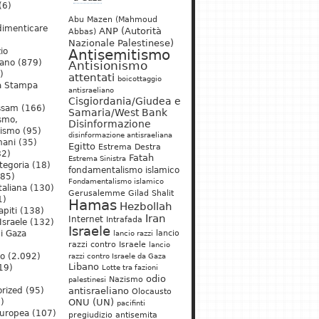
(6)
Abu Mazen (Mahmoud
dimenticare
ANP (Autorità
Abbas)
Nazionale Palestinese)
io
Antisemitismo
iano
(879)
Antisionismo
)
attentati
boicottaggio
a Stampa
antisraeliano
Cisgiordania/Giudea e
ssam
(166)
Samaria/West Bank
ismo,
Disinformazione
nismo
(95)
disinformazione antisraeliana
mani
(35)
Egitto
Estrema Destra
2)
Fatah
Estrema Sinistra
tegoria
(18)
fondamentalismo islamico
85)
Fondamentalismo islamico
taliana
(130)
Gerusalemme
Gilad Shalit
1)
Hamas
Hezbollah
apiti
(138)
Iran
Internet
Intrafada
Israele
(132)
Israele
lancio
di Gaza
lancio razzi
razzi contro Israele
lancio
mo
(2.092)
razzi contro Israele da Gaza
Libano
19)
Lotte tra fazioni
odio
)
Nazismo
palestinesi
rized
(95)
antisraeliano
Olocausto
)
ONU (UN)
pacifinti
uropea
(107)
pregiudizio antisemita