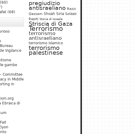
pregiudizio
(60)
antisraeliano
7)
Razzi
afat
(68)
Shoah
Siria
Qassam
Soldati
Rapiti
Storia di Israele
Striscia di Gaza
Terrorismo
urioso
terrorismo
antisraeliano
o
terrorismo islamico
 Bureau
terrorismo
de Vigilance
palestinese
mitisme
lle gambe
– Committee
acy in Middle
rting in
tism.org
 Ebraica di
kum
Fait
Ziyon
ento