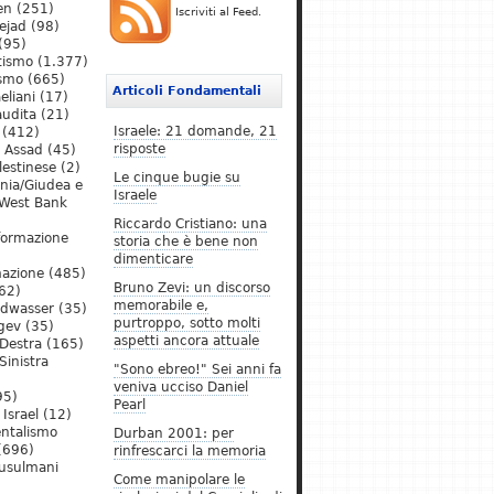
en
(251)
Iscriviti al Feed.
ejad
(98)
(95)
tismo
(1.377)
ismo
(665)
Articoli Fondamentali
eliani
(17)
audita
(21)
Israele: 21 domande, 21
(412)
risposte
l Assad
(45)
lestinese
(2)
Le cinque bugie su
ania/Giudea e
Israele
West Bank
Riccardo Cristiano: una
formazione
storia che è bene non
dimenticare
mazione
(485)
Bruno Zevi: un discorso
62)
memorabile e,
ldwasser
(35)
purtroppo, sotto molti
gev
(35)
aspetti ancora attuale
Destra
(165)
Sinistra
"Sono ebreo!" Sei anni fa
veniva ucciso Daniel
95)
Pearl
Israel
(12)
ntalismo
Durban 2001: per
(696)
rinfrescarci la memoria
Musulmani
Come manipolare le