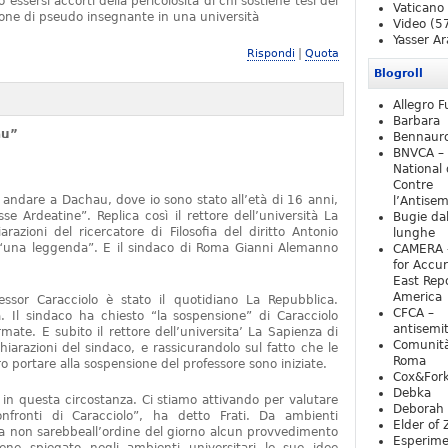
essersi accorti della pericolosità di chi sostiene tesi del
Vaticano
one di pseudo insegnante in una università
Video
(5
Yasser Ar
|
Rispondi
Quota
Blogroll
Allegro F
Barbara
au”
Bennaur
BNVCA –
National 
Contre
 andare a Dachau, dove io sono stato all’età di 16 anni,
l’Antise
e Ardeatine”. Replica così il rettore dell’università La
Bugie da
razioni del ricercatore di Filosofia del diritto Antonio
lunghe
o “una leggenda”. E il sindaco di Roma Gianni Alemanno
CAMERA 
for Accur
East Repo
America
fessor Caracciolo è stato il quotidiano La Repubblica.
CFCA –
 Il sindaco ha chiesto “la sospensione” di Caracciolo
antisemi
mate. E subito il rettore dell’universita’ La Sapienza di
Comunità
iarazioni del sindaco, e rassicurandolo sul fatto che le
Roma
 portare alla sospensione del professore sono iniziate.
Cox&For
Debka
e in questa circostanza. Ci stiamo attivando per valutare
Deborah 
nfronti di Caracciolo”, ha detto Frati. Da ambienti
Elder of 
ra non sarebbeall’ordine del giorno alcun provvedimento
Esperim