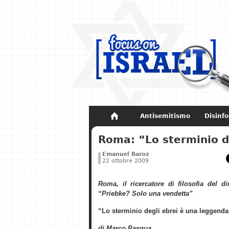
Antisemitismo
Disinf
Non dimenticare
Storia di Israel
Roma: “Lo sterminio d
Emanuel Baroz
22 ottobre 2009
Roma, il ricercatore di filosofia del di
“Priebke? Solo una vendetta”
“Lo sterminio degli ebrei è una leggenda
di Marco Pasqua