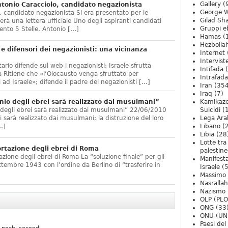
Gallery
(
onio Caracciolo, candidato negazionista
George W
 candidato negazionista Si era presentato per le
Gilad Sha
rà una lettera ufficiale Uno degli aspiranti candidati
Gruppi eb
nto 5 Stelle, Antonio […]
Hamas
(
Hezbolla
e difensori dei negazionisti: una vicinanza
Internet
Intervist
ario difende sul web i negazionisti: Israele sfrutta
Intifada
(
 Ritiene che «l’Olocausto venga sfruttato per
Intrafada
 ad Israele»; difende il padre dei negazionisti […]
Iran
(354
Iraq
(7)
nio degli ebrei sarà realizzato dai musulmani”
Kamikaze
 degli ebrei sarà realizzato dai musulmani” 22/06/2010
Suicidi
(
arà realizzato dai musulmani; la distruzione del loro
Lega Ara
…]
Libano
(
Libia
(28
Lotte tra
ortazione degli ebrei di Roma
palestine
zione degli ebrei di Roma La “soluzione finale” per gli
Manifesta
ttembre 1943 con l’ordine da Berlino di “trasferire in
Israele
(5
Massimo
Nasrallah
Nazismo
OLP (PLO
ONG
(33
ONU (UN
Paesi de