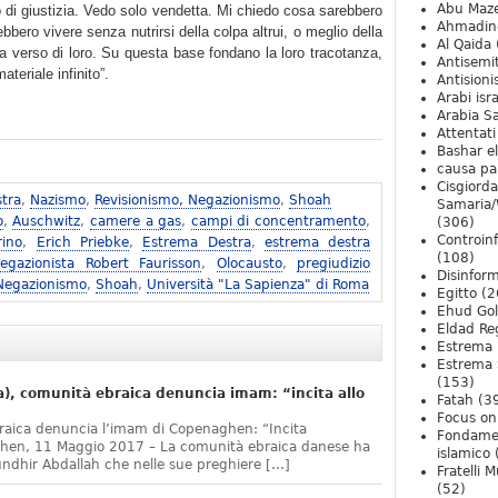
Abu Maz
 di giustizia. Vedo solo vendetta. Mi chiedo cosa sarebbero
Ahmadin
bero vivere senza nutrirsi della colpa altrui, o meglio della
Al Qaida
a verso di loro. Su questa base fondano la loro tracotanza,
Antisemi
teriale infinito”.
Antision
Arabi isra
Arabia S
Attentati
Bashar e
causa pa
Cisgiord
tra
,
Nazismo
,
Revisionismo, Negazionismo
,
Shoah
Samaria/
o
,
Auschwitz
,
camere a gas
,
campi di concentramento
,
(306)
Controin
rino
,
Erich Priebke
,
Estrema Destra
,
estrema destra
(108)
egazionista Robert Faurisson
,
Olocausto
,
pregiudizio
Disinfor
 Negazionismo
,
Shoah
,
Università "La Sapienza" di Roma
Egitto
(2
Ehud Go
Eldad Re
Estrema 
Estrema 
(153)
, comunità ebraica denuncia imam: “incita allo
Fatah
(3
Focus on 
raica denuncia l’imam di Copenaghen: “Incita
Fondame
ghen, 11 Maggio 2017 – La comunità ebraica danese ha
islamico
undhir Abdallah che nelle sue preghiere […]
Fratelli 
(52)