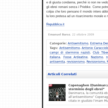
e di giusta condanna, perché io non ne vedo
gli ebrei romani senza i Priebke. Come potreb
colpa che loro pensano il mondo intero abbi
la loro pretesa ad un risarcimento morale e ma
Repubblica.it
Emanuel Baroz
, 22 ottobre 2009
Categorie:
Antisemitismo
,
Estrema Des
Tags:
Antisemitismo
,
Antonio Caracciol
campi di sterminio nazisti
,
Club Tibe
italiana
,
Fosse Ardeatine
,
Nazismo
,
n
antisemita
,
revisionismo
,
Revisionismo,
Articoli Correlati
Copenaghen (Danimarca)
sterminio degli ebrei”
Danimarca, la comunità eb
all’antisemitismo” Copena
citato in giudizio l’imam M