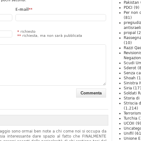
 pochi secondi.
Pakistan
PDCI
(9)
E-mail
**
Per non 
(81)
pregiudiz
antisrael
*
richiesto
propal
(2
**
richiesta, ma non sarà pubblicata
Rassegn
(10)
Razzi Qa
Revision
Negazio
Scudi U
Sderot
(8
Senza ca
Shoah
(1
Sinistra I
Siria
(17
Soldati R
Storia di 
Striscia 
(1.214)
Terroris
Turchia
(
UCOII
(9
Uncatego
onaggio sono ormai ben note a chi come noi si occupa da
Unifil
(61
sia interessante dare spazio al fatto che FINALMENTE
Unione E