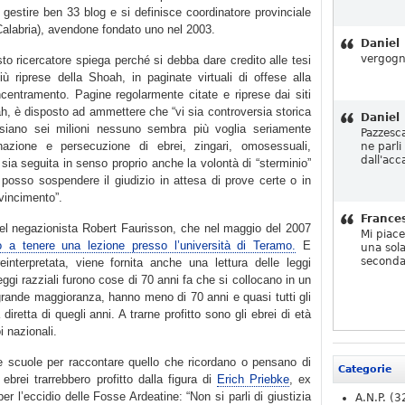
 gestire ben 33 blog e si definisce coordinatore provinciale
Calabria), avendone fondato uno nel 2003.
Daniel
vergogn
esto ricercatore spiega perché si debba dare credito alle tesi
iù riprese della Shoah, in paginate virtuali di offese alla
centramento. Pagine regolarmente citate e riprese dai siti
ah, è disposto ad ammettere che “vi sia controversia storica
Daniel
siano sei milioni nessuno sembra più voglia seriamente
Pazzesc
inazione e persecuzione di ebrei, zingari, omosessuali,
ne parli
dall'acc
e sia seguita in senso proprio anche la volontà di “sterminio”
osso sospendere il giudizio in attesa di prove certe o in
vincimento”.
France
del negazionista Robert Faurisson, che nel maggio del 2007
Mi piac
to a tenere una lezione presso l’università di Teramo.
E
una sola
seconda
einterpretata, viene fornita anche una lettura delle leggi
leggi razziali furono cose di 70 anni fa che si collocano in un
ragrande maggioranza, hanno meno di 70 anni e quasi tutti gli
retta di quegli anni. A trarne profitto sono gli ebrei di età
i nazionali.
le scuole per raccontare quello che ricordano o pensano di
Categorie
ebrei trarrebbero profitto dalla figura di
Erich Priebke
, ex
er l’eccidio delle Fosse Ardeatine: “Non si parli di giustizia
A.N.P.
(3