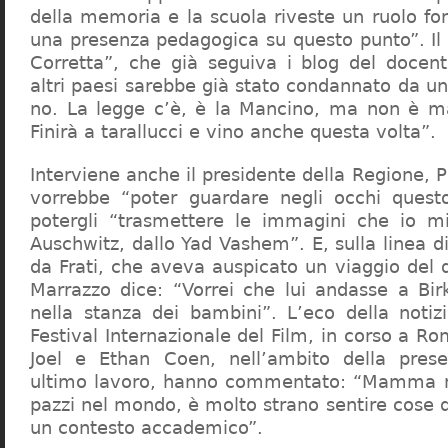
della memoria e la scuola riveste un ruolo f
una presenza pedagogica su questo punto”. Il 
Corretta”, che già seguiva i blog del docen
altri paesi sarebbe già stato condannato da un t
no. La legge c’è, è la Mancino, ma non è ma
Finirà a tarallucci e vino anche questa volta”.
Interviene anche il presidente della Regione, 
vorrebbe “poter guardare negli occhi questo
potergli “trasmettere le immagini che io m
Auschwitz, dallo Yad Vashem”. E, sulla linea 
da Frati, che aveva auspicato un viaggio del
Marrazzo dice: “Vorrei che lui andasse a Bi
nella stanza dei bambini”. L’eco della notiz
Festival Internazionale del Film, in corso a Rom
Joel e Ethan Coen, nell’ambito della prese
ultimo lavoro, hanno commentato: “Mamma m
pazzi nel mondo, è molto strano sentire cose 
un contesto accademico”.