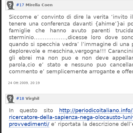
#17
Mirella Coen
Siccome e’ convinto di dire la verita ‘invito i
tenere una conferenza davanti {ahime’}ai poc
famiglie che hanno avuto parenti trucid
sterminio………………,dicesse loro dove sono f
quando si specchia vedra’ l’immagine di una 
deplorevole e meschina,vergogna!!! Carancin
gli ebrei ma non puo e non deve appellarsi
parola,cio e’ stato e nessuno puo cancellar
commento e’ semplicemente arrogante e offe
24 Ott 2009, 20:19
#18
Virghil
In questo sito
http://periodicoitaliano.inf
ricercatore-della-sapienza-nega-olocausto-lun
provvedimenti/
e’ riportata la descrizione dell’