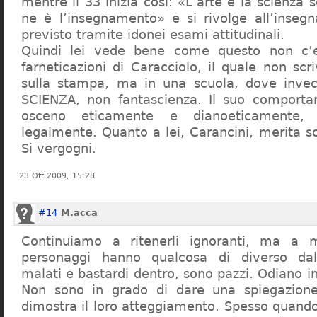
mentre il 33 inizia così: «L’arte e la scienza s
ne è l’insegnamento» e si rivolge all’inseg
previsto tramite idonei esami attitudinali.
Quindi lei vede bene come questo non c’e
farneticazioni di Caracciolo, il quale non scr
sulla stampa, ma in una scuola, dove inve
SCIENZA, non fantascienza. Il suo comport
osceno eticamente e dianoeticamente, 
legalmente. Quanto a lei, Carancini, merita so
Si vergogni.
23 Ott 2009, 15:28
#14
M.acca
Continuiamo a ritenerli ignoranti, ma a 
personaggi hanno qualcosa di diverso dal
malati e bastardi dentro, sono pazzi. Odiano i
Non sono in grado di dare una spiegazione
dimostra il loro atteggiamento. Spesso quando