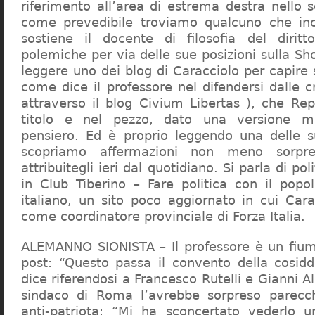
riferimento all’area di estrema destra nello s
come prevedibile troviamo qualcuno che in
sostiene il docente di filosofia del diritt
polemiche per via delle sue posizioni sulla S
leggere uno dei blog di Caracciolo per capire
come dice il professore nel difendersi dalle cr
attraverso il blog Civium Libertas ), che Rep
titolo e nel pezzo, dato una versione mi
pensiero. Ed è proprio leggendo una delle s
scopriamo affermazioni non meno sorpre
attribuitegli ieri dal quotidiano. Si parla di po
in Club Tiberino – Fare politica con il popo
italiano, un sito poco aggiornato in cui Cara
come coordinatore provinciale di Forza Italia.
ALEMANNO SIONISTA – Il professore è un fium
post: “Questo passa il convento della cosid
dice riferendosi a Francesco Rutelli e Gianni 
sindaco di Roma l’avrebbe sorpreso parecch
anti-patriota: “Mi ha sconcertato vederlo u