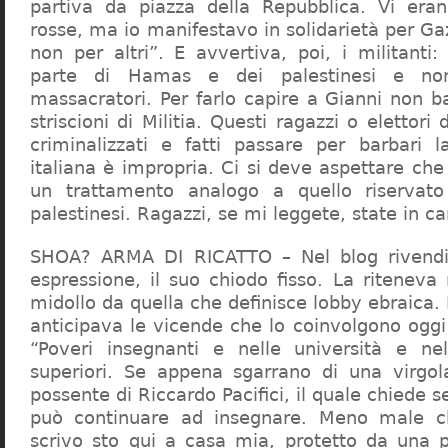
partiva da piazza della Repubblica. Vi era
rosse, ma io manifestavo in solidarietà per Gaz
non per altri”. E avvertiva, poi, i militanti
parte di Hamas e dei palestinesi e non 
massacratori. Per farlo capire a Gianni non b
striscioni di Militia. Questi ragazzi o elettori
criminalizzati e fatti passare per barbari l
italiana è impropria. Ci si deve aspettare che 
un trattamento analogo a quello riserva
palestinesi. Ragazzi, se mi leggete, state in 
SHOA? ARMA DI RICATTO – Nel blog rivendic
espressione, il suo chiodo fisso. La riteneva
midollo da quella che definisce lobby ebraica.
anticipava le vicende che lo coinvolgono oggi
“Poveri insegnanti e nelle università e ne
superiori. Se appena sgarrano di una virgol
possente di Riccardo Pacifici, il quale chiede s
può continuare ad insegnare. Meno male c
scrivo sto qui a casa mia, protetto da una 