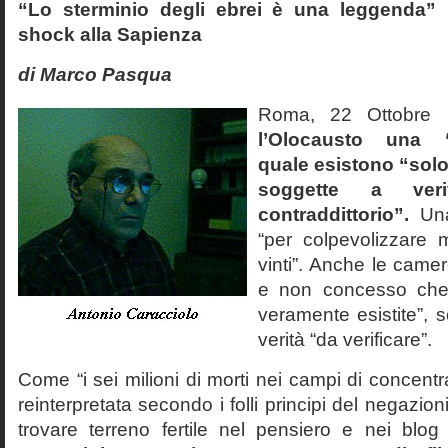
“Lo sterminio degli ebrei è una leggenda” p
shock alla Sapienza
di Marco Pasqua
Roma, 22 Ottobr
l’Olocausto una 
quale esistono “solo 
soggette a veri
contraddittorio”.
Una
“per colpevolizzare 
vinti”. Anche le cam
e non concesso che
veramente esistite”, 
verità “da verificare”.
Come “i sei milioni di morti nei campi di concentr
reinterpretata secondo i folli principi del negazi
trovare terreno fertile nel pensiero e nei blog