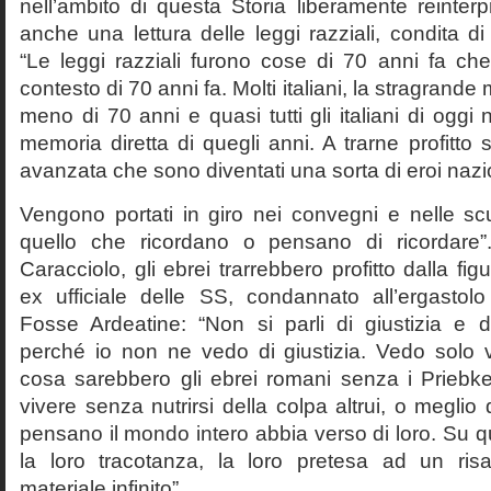
nell’ambito di questa Storia liberamente reinterpr
anche una lettura delle leggi razziali, condita di
“Le leggi razziali furono cose di 70 anni fa che
contesto di 70 anni fa. Molti italiani, la stragran
meno di 70 anni e quasi tutti gli italiani di og
memoria diretta di quegli anni. A trarne profitto 
avanzata che sono diventati una sorta di eroi nazio
Vengono portati in giro nei convegni e nelle sc
quello che ricordano o pensano di ricordare
Caracciolo, gli ebrei trarrebbero profitto dalla fig
ex ufficiale delle SS, condannato all’ergastolo 
Fosse Ardeatine: “Non si parli di giustizia e 
perché io non ne vedo di giustizia. Vedo solo 
cosa sarebbero gli ebrei romani senza i Prieb
vivere senza nutrirsi della colpa altrui, o meglio
pensano il mondo intero abbia verso di loro. Su 
la loro tracotanza, la loro pretesa ad un ris
materiale infinito”.