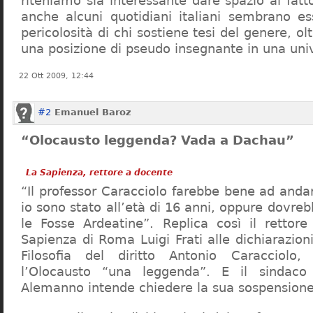
riteniamo sia interessante dare spazio al fa
anche alcuni quotidiani italiani sembrano ess
pericolosità di chi sostiene tesi del genere, o
una posizione di pseudo insegnante in una uni
22 Ott 2009, 12:44
#2
Emanuel Baroz
“Olocausto leggenda? Vada a Dachau”
La Sapienza, rettore a docente
“Il professor Caracciolo farebbe bene ad and
io sono stato all’età di 16 anni, oppure dovre
le Fosse Ardeatine”. Replica così il rettore 
Sapienza di Roma Luigi Frati alle dichiarazioni
Filosofia del diritto Antonio Caracciolo
l’Olocausto “una leggenda”. E il sindac
Alemanno intende chiedere la sua sospensione