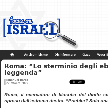
Antisemitismo
Disinformare
Gaza
West 
Roma: “Lo sterminio degli eb
Non dimenticare
Storia di Israele
leggenda”
Emanuel Baroz
22 ottobre 2009
Roma, il ricercatore di filosofia del diritto 
ripreso dall’estrema destra. “Priebke? Solo un