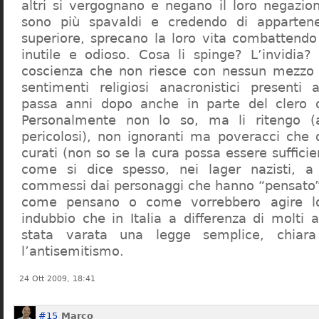
altri si vergognano e negano il loro negazion
sono più spavaldi e credendo di apparten
superiore, sprecano la loro vita combattendo
inutile e odioso. Cosa li spinge? L’invidia? 
coscienza che non riesce con nessun mezzo a
sentimenti religiosi anacronistici presenti
passa anni dopo anche in parte del clero cr
Personalmente non lo so, ma li ritengo (
pericolosi), non ignoranti ma poveracci che
curati (non so se la cura possa essere suffici
come si dice spesso, nei lager nazisti, a 
commessi dai personaggi che hanno “pensato”
come pensano o come vorrebbero agire l
indubbio che in Italia a differenza di molti a
stata varata una legge semplice, chiar
l’antisemitismo.
24 Ott 2009, 18:41
#15
Marco