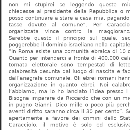
non mi stupirei se leggendo queste mie
chiedesse al presidente della Repubblica o 
posso continuare a stare a casa mia, pagando 
tasse dovute al comune”. Per Caraccio
organizzata vince contro la maggioranza
Sarebbe questo il principio sul quale, se
poggerebbe il dominio israeliano nella capita
“In Roma esiste una comunità ebraica di 10 
Quanto per intenderci a fronte di 400.000 cal
tornata elettorale sono tempestati di lette
calabresità desunta dal luogo di nascita e fa
dall’anagrafe comunale. Gli ebrei romani hann
organizzazione in quanto ebrei. Noi calabr
l’abbiamo, ma io ho lanciato l’idea presso 
Bisogna imparare da Riccardo che con un migl
in pugno Gianni. Dico mille o poco più perch
aventi diritto saranno circa il 30 per cento”. S
apertamente a favore dei crimini dello Stat
Caracciolo, il motivo è solo ed esclusi