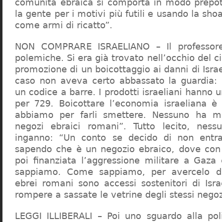
comunità ebraica si comporta in modo prepo
la gente per i motivi più futili e usando la sho
come armi di ricatto”.
NON COMPRARE ISRAELIANO – Il professor
polemiche. Si era già trovato nell’occhio del ci
promozione di un boicottaggio ai danni di Isra
caso non aveva certo abbassato la guardia: 
un codice a barre. I prodotti israeliani hanno u
per 729. Boicottare l’economia israeliana è
abbiamo per farli smettere. Nessuno ha m
negozi ebraici romani”. Tutto lecito, ness
inganno: “Un conto se decido di non entr
sapendo che è un negozio ebraico, dove con 
poi finanziata l’aggressione militare a Gaza
sappiamo. Come sappiamo, per avercelo de
ebrei romani sono accessi sostenitori di Isra
rompere a sassate le vetrine degli stessi negoz
LEGGI ILLIBERALI – Poi uno sguardo alla poli