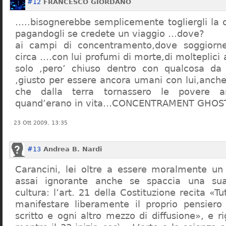
#12
FRANCESCO GIORDANO
…..bisognerebbe semplicemente togliergli la c
pagandogli se credete un viaggio …dove?
ai campi di concentramento,dove soggiorn
circa ….con lui profumi di morte,di molteplici 
solo ,pero’ chiuso dentro con qualcosa d
,giusto per essere ancora umani con lui,anch
che dalla terra tornassero le povere a
quand’erano in vita…CONCENTRAMENT GHOST
23 Ott 2009, 13:35
#13
Andrea B. Nardi
Carancini, lei oltre a essere moralmente un
assai ignorante anche se spaccia una su
cultura: l’art. 21 della Costituzione recita «Tu
manifestare liberamente il proprio pensiero
scritto e ogni altro mezzo di diffusione», e 