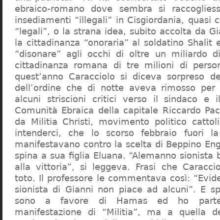
ebraico-romano dove sembra si raccogliess
insediamenti “illegali” in Cisgiordania, quasi c
“legali”, o la strana idea, subito accolta da G
la cittadinanza “onoraria” al soldatino Shali
“disonare” agli occhi di oltre un miliardo d
cittadinanza romana di tre milioni di perso
quest’anno Caracciolo si diceva sorpreso del
dell’ordine che di notte aveva rimosso per
alcuni striscioni critici verso il sindaco e 
Comunità Ebraica della capitale Riccardo Paci
da Militia Christi, movimento politico cattoli
intenderci, che lo scorso febbraio fuori la
manifestavano contro la scelta di Beppino Eng
spina a sua figlia Eluana. “Alemanno sionista
alla vittoria”, si leggeva. Frasi che Caracci
toto. Il professore le commentava così: “Evid
sionista di Gianni non piace ad alcuni”. E s
sono a favore di Hamas ed ho partec
manifestazione di “Militia”, ma a quella 