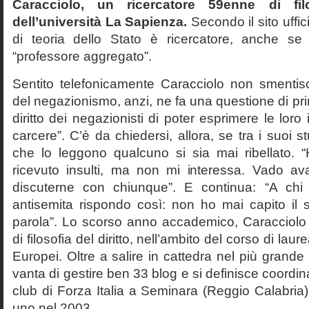
Caracciolo, un ricercatore 59enne di filo
dell’università La Sapienza.
Secondo il sito uffic
di teoria dello Stato è ricercatore, anche se
“professore aggregato”.
Sentito telefonicamente Caracciolo non smentisc
del negazionismo, anzi, ne fa una questione di pri
diritto dei negazionisti di poter esprimere le loro 
carcere”. C’è da chiedersi, allora, se tra i suoi 
che lo leggono qualcuno si sia mai ribellato. 
ricevuto insulti, ma non mi interessa. Vado av
discuterne con chiunque”. E continua: “A ch
antisemita rispondo così: non ho mai capito il s
parola”. Lo scorso anno accademico, Caracciolo
di filosofia del diritto, nell’ambito del corso di laurea
Europei. Oltre a salire in cattedra nel più grande
vanta di gestire ben 33 blog e si definisce coordin
club di Forza Italia a Seminara (Reggio Calabria
uno nel 2003.