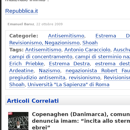
Repubblica.it
Emanuel Baroz
, 22 ottobre 2009
Categorie:
Antisemitismo
,
Estrema De
Revisionismo, Negazionismo
,
Shoah
Tags:
Antisemitismo
,
Antonio Caracciolo
,
Ausch
campi di concentramento
,
campi di sterminio naz
Erich Priebke
,
Estrema Destra
,
estrema dest
Ardeatine
,
Nazismo
,
negazionista Robert Fau
pregiudizio antisemita
,
revisionismo
,
Revisioni
Shoah
,
Università "La Sapienza" di Roma
Articoli Correlati
Copenaghen (Danimarca), comuni
denuncia imam: “incita allo sterm
ebrei”