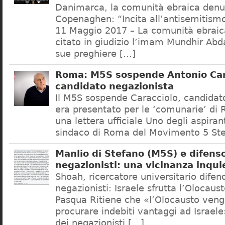
Danimarca, la comunità ebraica denu
Copenaghen: “Incita all’antisemitis
11 Maggio 2017 – La comunità ebrai
citato in giudizio l’imam Mundhir Abd
sue preghiere […]
Roma: M5S sospende Antonio Car
candidato negazionista
Il M5S sospende Caracciolo, candidato
era presentato per le ‘comunarie’ di
una lettera ufficiale Uno degli aspiran
sindaco di Roma del Movimento 5 Ste
Manlio di Stefano (M5S) e difenso
negazionisti: una vicinanza inqui
Shoah, ricercatore universitario difen
negazionisti: Israele sfrutta l’Olocaus
Pasqua Ritiene che «l’Olocausto venga
procurare indebiti vantaggi ad Israele
dei negazionisti […]