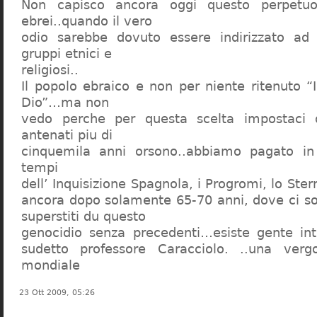
Non capisco ancora oggi questo perpetuo
ebrei..quando il vero
odio sarebbe dovuto essere indirizzato ad
gruppi etnici e
religiosi..
Il popolo ebraico e non per niente ritenuto “
Dio”…ma non
vedo perche per questa scelta impostaci 
antenati piu di
cinquemila anni orsono..abbiamo pagato in
tempi
dell’ Inquisizione Spagnola, i Progromi, lo St
ancora dopo solamente 65-70 anni, dove ci s
superstiti du questo
genocidio senza precedenti…esiste gente int
sudetto professore Caracciolo. ..una verg
mondiale
23 Ott 2009, 05:26