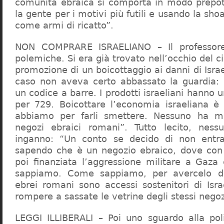
comunità ebraica si comporta in modo prepo
la gente per i motivi più futili e usando la sho
come armi di ricatto”.
NON COMPRARE ISRAELIANO – Il professor
polemiche. Si era già trovato nell’occhio del ci
promozione di un boicottaggio ai danni di Isra
caso non aveva certo abbassato la guardia: 
un codice a barre. I prodotti israeliani hanno u
per 729. Boicottare l’economia israeliana è
abbiamo per farli smettere. Nessuno ha m
negozi ebraici romani”. Tutto lecito, ness
inganno: “Un conto se decido di non entr
sapendo che è un negozio ebraico, dove con 
poi finanziata l’aggressione militare a Gaza
sappiamo. Come sappiamo, per avercelo de
ebrei romani sono accessi sostenitori di Isra
rompere a sassate le vetrine degli stessi negoz
LEGGI ILLIBERALI – Poi uno sguardo alla poli