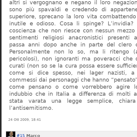
altri si vergognano e negano il loro negazion
sono più spavaldi e credendo di apparten
superiore, sprecano la loro vita combattendo
inutile e odioso. Cosa li spinge? L’invidia? 
coscienza che non riesce con nessun mezzo a
sentimenti religiosi anacronistici presenti
passa anni dopo anche in parte del clero cr
Personalmente non lo so, ma li ritengo (
pericolosi), non ignoranti ma poveracci che
curati (non so se la cura possa essere suffici
come si dice spesso, nei lager nazisti, a 
commessi dai personaggi che hanno “pensato”
come pensano o come vorrebbero agire l
indubbio che in Italia a differenza di molti a
stata varata una legge semplice, chiar
l’antisemitismo.
24 Ott 2009, 18:41
#15
Marco