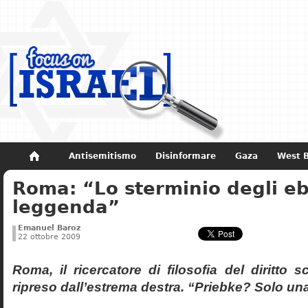
Antisemitismo
Disinformare
Gaza
West 
Roma: “Lo sterminio degli eb
Non dimenticare
Storia di Israele
leggenda”
Emanuel Baroz
22 ottobre 2009
Roma, il ricercatore di filosofia del diritto 
ripreso dall’estrema destra. “Priebke? Solo un