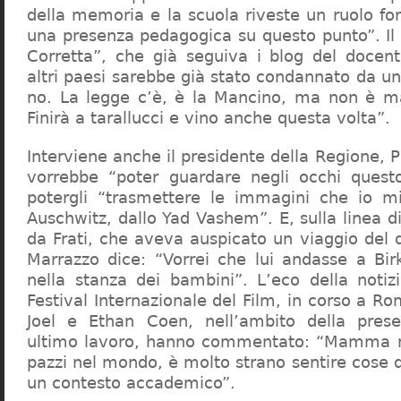
della memoria e la scuola riveste un ruolo f
una presenza pedagogica su questo punto”. Il 
Corretta”, che già seguiva i blog del docen
altri paesi sarebbe già stato condannato da un t
no. La legge c’è, è la Mancino, ma non è ma
Finirà a tarallucci e vino anche questa volta”.
Interviene anche il presidente della Regione, 
vorrebbe “poter guardare negli occhi questo
potergli “trasmettere le immagini che io m
Auschwitz, dallo Yad Vashem”. E, sulla linea 
da Frati, che aveva auspicato un viaggio del
Marrazzo dice: “Vorrei che lui andasse a Bi
nella stanza dei bambini”. L’eco della notiz
Festival Internazionale del Film, in corso a Rom
Joel e Ethan Coen, nell’ambito della prese
ultimo lavoro, hanno commentato: “Mamma m
pazzi nel mondo, è molto strano sentire cose 
un contesto accademico”.