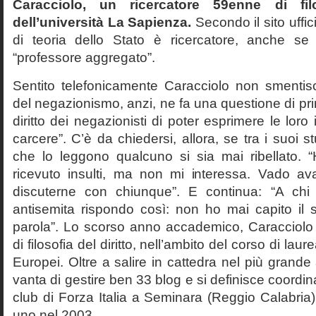
Caracciolo, un ricercatore 59enne di filo
dell’università La Sapienza.
Secondo il sito uffic
di teoria dello Stato è ricercatore, anche se
“professore aggregato”.
Sentito telefonicamente Caracciolo non smentisc
del negazionismo, anzi, ne fa una questione di pri
diritto dei negazionisti di poter esprimere le loro 
carcere”. C’è da chiedersi, allora, se tra i suoi 
che lo leggono qualcuno si sia mai ribellato. 
ricevuto insulti, ma non mi interessa. Vado av
discuterne con chiunque”. E continua: “A ch
antisemita rispondo così: non ho mai capito il s
parola”. Lo scorso anno accademico, Caracciolo
di filosofia del diritto, nell’ambito del corso di laurea
Europei. Oltre a salire in cattedra nel più grande
vanta di gestire ben 33 blog e si definisce coordin
club di Forza Italia a Seminara (Reggio Calabria
uno nel 2003.