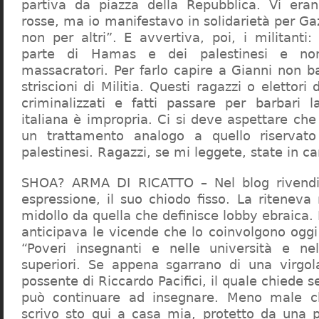
partiva da piazza della Repubblica. Vi era
rosse, ma io manifestavo in solidarietà per Gaz
non per altri”. E avvertiva, poi, i militanti
parte di Hamas e dei palestinesi e non 
massacratori. Per farlo capire a Gianni non b
striscioni di Militia. Questi ragazzi o elettori
criminalizzati e fatti passare per barbari l
italiana è impropria. Ci si deve aspettare che 
un trattamento analogo a quello riserva
palestinesi. Ragazzi, se mi leggete, state in 
SHOA? ARMA DI RICATTO – Nel blog rivendic
espressione, il suo chiodo fisso. La riteneva
midollo da quella che definisce lobby ebraica.
anticipava le vicende che lo coinvolgono oggi
“Poveri insegnanti e nelle università e ne
superiori. Se appena sgarrano di una virgol
possente di Riccardo Pacifici, il quale chiede s
può continuare ad insegnare. Meno male c
scrivo sto qui a casa mia, protetto da una 