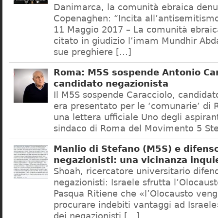
Danimarca, la comunità ebraica denu
Copenaghen: “Incita all’antisemitis
11 Maggio 2017 – La comunità ebrai
citato in giudizio l’imam Mundhir Abd
sue preghiere […]
Roma: M5S sospende Antonio Car
candidato negazionista
Il M5S sospende Caracciolo, candidato
era presentato per le ‘comunarie’ di
una lettera ufficiale Uno degli aspiran
sindaco di Roma del Movimento 5 Ste
Manlio di Stefano (M5S) e difenso
negazionisti: una vicinanza inqui
Shoah, ricercatore universitario difen
negazionisti: Israele sfrutta l’Olocaus
Pasqua Ritiene che «l’Olocausto venga
procurare indebiti vantaggi ad Israele
dei negazionisti […]