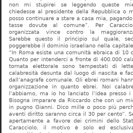
non mi stupirei se leggendo queste mie
chiedesse al presidente della Repubblica o 
posso continuare a stare a casa mia, pagando 
tasse dovute al comune”. Per Caraccio
organizzata vince contro la maggioranza
Sarebbe questo il principio sul quale, se
poggerebbe il dominio israeliano nella capita
“In Roma esiste una comunità ebraica di 10 
Quanto per intenderci a fronte di 400.000 cal
tornata elettorale sono tempestati di lette
calabresità desunta dal luogo di nascita e fa
dall’anagrafe comunale. Gli ebrei romani hann
organizzazione in quanto ebrei. Noi calabr
l’abbiamo, ma io ho lanciato l’idea presso 
Bisogna imparare da Riccardo che con un migl
in pugno Gianni. Dico mille o poco più perch
aventi diritto saranno circa il 30 per cento”. S
apertamente a favore dei crimini dello Stat
Caracciolo, il motivo è solo ed esclusi