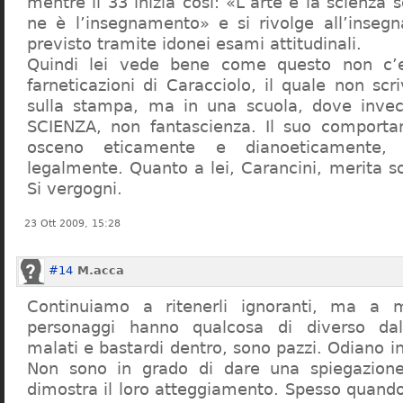
mentre il 33 inizia così: «L’arte e la scienza s
ne è l’insegnamento» e si rivolge all’inseg
previsto tramite idonei esami attitudinali.
Quindi lei vede bene come questo non c’e
farneticazioni di Caracciolo, il quale non scr
sulla stampa, ma in una scuola, dove inve
SCIENZA, non fantascienza. Il suo comport
osceno eticamente e dianoeticamente, 
legalmente. Quanto a lei, Carancini, merita so
Si vergogni.
23 Ott 2009, 15:28
#14
M.acca
Continuiamo a ritenerli ignoranti, ma a 
personaggi hanno qualcosa di diverso dal
malati e bastardi dentro, sono pazzi. Odiano i
Non sono in grado di dare una spiegazione
dimostra il loro atteggiamento. Spesso quando