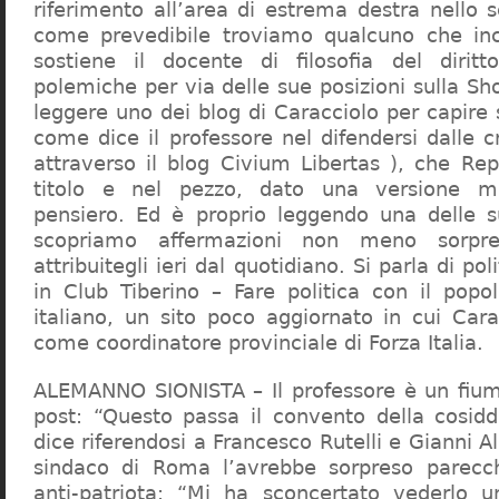
riferimento all’area di estrema destra nello s
come prevedibile troviamo qualcuno che in
sostiene il docente di filosofia del diritt
polemiche per via delle sue posizioni sulla S
leggere uno dei blog di Caracciolo per capire
come dice il professore nel difendersi dalle cr
attraverso il blog Civium Libertas ), che Rep
titolo e nel pezzo, dato una versione mi
pensiero. Ed è proprio leggendo una delle s
scopriamo affermazioni non meno sorpre
attribuitegli ieri dal quotidiano. Si parla di po
in Club Tiberino – Fare politica con il popo
italiano, un sito poco aggiornato in cui Cara
come coordinatore provinciale di Forza Italia.
ALEMANNO SIONISTA – Il professore è un fium
post: “Questo passa il convento della cosid
dice riferendosi a Francesco Rutelli e Gianni 
sindaco di Roma l’avrebbe sorpreso parecch
anti-patriota: “Mi ha sconcertato vederlo u