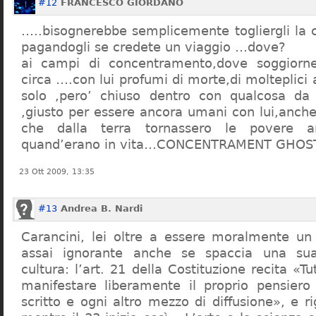
#12
FRANCESCO GIORDANO
…..bisognerebbe semplicemente togliergli la c
pagandogli se credete un viaggio …dove?
ai campi di concentramento,dove soggiorn
circa ….con lui profumi di morte,di molteplici 
solo ,pero’ chiuso dentro con qualcosa d
,giusto per essere ancora umani con lui,anch
che dalla terra tornassero le povere a
quand’erano in vita…CONCENTRAMENT GHOST
23 Ott 2009, 13:35
#13
Andrea B. Nardi
Carancini, lei oltre a essere moralmente un
assai ignorante anche se spaccia una su
cultura: l’art. 21 della Costituzione recita «Tu
manifestare liberamente il proprio pensiero
scritto e ogni altro mezzo di diffusione», e 