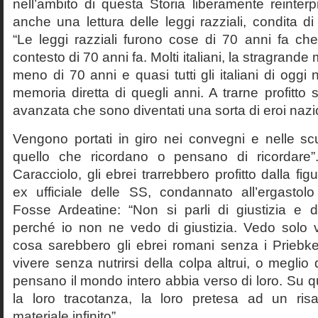
nell’ambito di questa Storia liberamente reinterpr
anche una lettura delle leggi razziali, condita di
“Le leggi razziali furono cose di 70 anni fa che
contesto di 70 anni fa. Molti italiani, la stragran
meno di 70 anni e quasi tutti gli italiani di og
memoria diretta di quegli anni. A trarne profitto 
avanzata che sono diventati una sorta di eroi nazio
Vengono portati in giro nei convegni e nelle sc
quello che ricordano o pensano di ricordare
Caracciolo, gli ebrei trarrebbero profitto dalla fig
ex ufficiale delle SS, condannato all’ergastolo 
Fosse Ardeatine: “Non si parli di giustizia e 
perché io non ne vedo di giustizia. Vedo solo 
cosa sarebbero gli ebrei romani senza i Prieb
vivere senza nutrirsi della colpa altrui, o meglio
pensano il mondo intero abbia verso di loro. Su 
la loro tracotanza, la loro pretesa ad un ris
materiale infinito”.