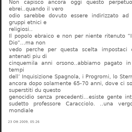
Non capisco ancora oggi questo perpetuo
ebrei..quando il vero
odio sarebbe dovuto essere indirizzato ad
gruppi etnici e
religiosi..
Il popolo ebraico e non per niente ritenuto “
Dio”…ma non
vedo perche per questa scelta impostaci 
antenati piu di
cinquemila anni orsono..abbiamo pagato in
tempi
dell’ Inquisizione Spagnola, i Progromi, lo St
ancora dopo solamente 65-70 anni, dove ci s
superstiti du questo
genocidio senza precedenti…esiste gente int
sudetto professore Caracciolo. ..una verg
mondiale
23 Ott 2009, 05:26