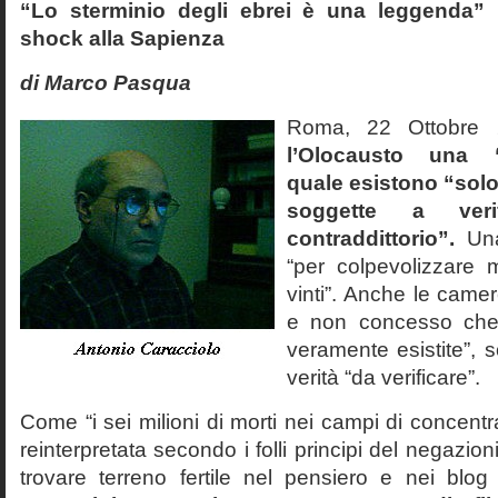
“Lo sterminio degli ebrei è una leggenda” p
shock alla Sapienza
di Marco Pasqua
Roma, 22 Ottobr
l’Olocausto una 
quale esistono “solo 
soggette a veri
contraddittorio”.
Una
“per colpevolizzare 
vinti”. Anche le cam
e non concesso che
veramente esistite”, 
verità “da verificare”.
Come “i sei milioni di morti nei campi di concentr
reinterpretata secondo i folli principi del negazi
trovare terreno fertile nel pensiero e nei blog