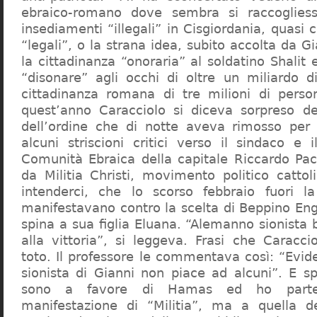
ebraico-romano dove sembra si raccogliess
insediamenti “illegali” in Cisgiordania, quasi c
“legali”, o la strana idea, subito accolta da G
la cittadinanza “onoraria” al soldatino Shali
“disonare” agli occhi di oltre un miliardo d
cittadinanza romana di tre milioni di perso
quest’anno Caracciolo si diceva sorpreso del
dell’ordine che di notte aveva rimosso per
alcuni striscioni critici verso il sindaco e 
Comunità Ebraica della capitale Riccardo Paci
da Militia Christi, movimento politico cattoli
intenderci, che lo scorso febbraio fuori la
manifestavano contro la scelta di Beppino Eng
spina a sua figlia Eluana. “Alemanno sionista
alla vittoria”, si leggeva. Frasi che Caracci
toto. Il professore le commentava così: “Evid
sionista di Gianni non piace ad alcuni”. E s
sono a favore di Hamas ed ho partec
manifestazione di “Militia”, ma a quella 