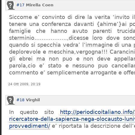
#17
Mirella Coen
Siccome e’ convinto di dire la verita ‘invito i
tenere una conferenza davanti {ahime’}ai poc
famiglie che hanno avuto parenti trucid
sterminio………………,dicesse loro dove sono f
quando si specchia vedra’ l’immagine di una 
deplorevole e meschina,vergogna!!! Carancin
gli ebrei ma non puo e non deve appellarsi
parola,cio e’ stato e nessuno puo cancellar
commento e’ semplicemente arrogante e offe
24 Ott 2009, 20:19
#18
Virghil
In questo sito
http://periodicoitaliano.inf
ricercatore-della-sapienza-nega-olocausto-lun
provvedimenti/
e’ riportata la descrizione dell’