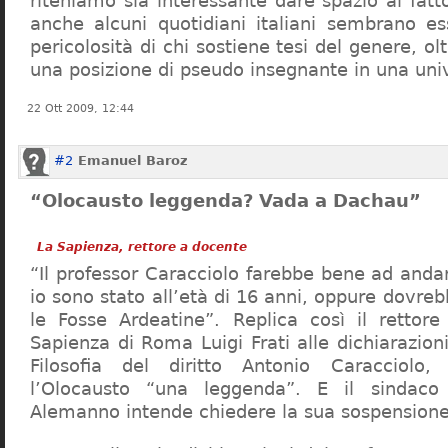
riteniamo sia interessante dare spazio al fa
anche alcuni quotidiani italiani sembrano ess
pericolosità di chi sostiene tesi del genere, o
una posizione di pseudo insegnante in una uni
22 Ott 2009, 12:44
#2
Emanuel Baroz
“Olocausto leggenda? Vada a Dachau”
La Sapienza, rettore a docente
“Il professor Caracciolo farebbe bene ad and
io sono stato all’età di 16 anni, oppure dovre
le Fosse Ardeatine”. Replica così il rettore 
Sapienza di Roma Luigi Frati alle dichiarazioni
Filosofia del diritto Antonio Caracciolo
l’Olocausto “una leggenda”. E il sindac
Alemanno intende chiedere la sua sospensione