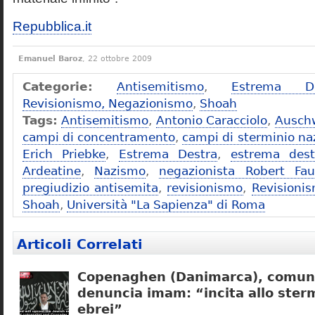
Repubblica.it
Emanuel Baroz
, 22 ottobre 2009
Categorie:
Antisemitismo
,
Estrema De
Revisionismo, Negazionismo
,
Shoah
Tags:
Antisemitismo
,
Antonio Caracciolo
,
Ausch
campi di concentramento
,
campi di sterminio naz
Erich Priebke
,
Estrema Destra
,
estrema dest
Ardeatine
,
Nazismo
,
negazionista Robert Fau
pregiudizio antisemita
,
revisionismo
,
Revisioni
Shoah
,
Università "La Sapienza" di Roma
Articoli Correlati
Copenaghen (Danimarca), comuni
denuncia imam: “incita allo sterm
ebrei”