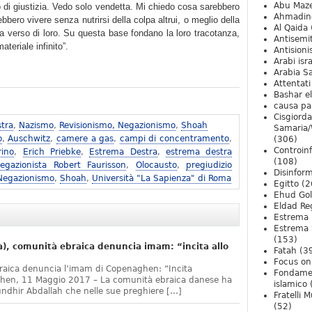
Abu Maz
 di giustizia. Vedo solo vendetta. Mi chiedo cosa sarebbero
Ahmadin
bero vivere senza nutrirsi della colpa altrui, o meglio della
Al Qaida
a verso di loro. Su questa base fondano la loro tracotanza,
Antisemi
teriale infinito”.
Antision
Arabi isra
Arabia S
Attentati
Bashar e
causa pa
Cisgiord
tra
,
Nazismo
,
Revisionismo, Negazionismo
,
Shoah
Samaria/
o
,
Auschwitz
,
camere a gas
,
campi di concentramento
,
(306)
Controin
rino
,
Erich Priebke
,
Estrema Destra
,
estrema destra
(108)
egazionista Robert Faurisson
,
Olocausto
,
pregiudizio
Disinfor
 Negazionismo
,
Shoah
,
Università "La Sapienza" di Roma
Egitto
(2
Ehud Go
Eldad Re
Estrema 
Estrema 
(153)
, comunità ebraica denuncia imam: “incita allo
Fatah
(3
Focus on 
raica denuncia l’imam di Copenaghen: “Incita
Fondame
ghen, 11 Maggio 2017 – La comunità ebraica danese ha
islamico
undhir Abdallah che nelle sue preghiere […]
Fratelli 
(52)