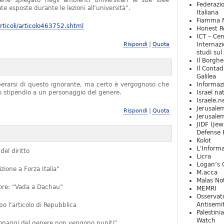
iene spiegato negli ambienti universitari le sue idee
Federazio
e esposte durante le lezioni all’università”.
Italiana
Fiamma N
ticoli/articolo463752.shtml
Honest Re
ICT – Cen
|
Rispondi
Quota
Internazi
studi sul
Il Borghe
Il Contad
Galilea
iberarsi di questo ignorante, ma certo è vergognoso che
Informaz
no stipendio a un personaggio del genere.
Israel na
Israele.n
Jerusale
|
Rispondi
Quota
Jerusale
JIDF (Jew
Defense 
Kolot
L'Informa
del diritto
Licra
Logan’s 
ione a Forza Italia”
M.acca
Malas Not
ttore: “Vada a Dachau”
MEMRI
Osservat
Antisemi
 l’articolo di Repubblica
Palestini
Watch
rsonaggi del genere non vengono puniti”