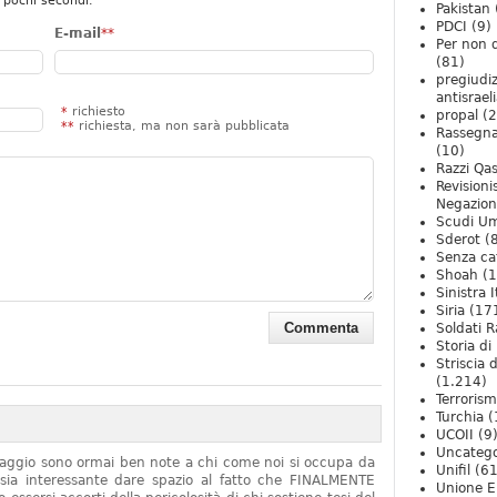
 pochi secondi.
Pakistan
PDCI
(9)
E-mail
**
Per non 
(81)
pregiudiz
antisrael
*
richiesto
propal
(2
**
richiesta, ma non sarà pubblicata
Rassegn
(10)
Razzi Qa
Revision
Negazio
Scudi U
Sderot
(8
Senza ca
Shoah
(1
Sinistra I
Siria
(17
Soldati R
Storia di 
Striscia 
(1.214)
Terroris
Turchia
(
UCOII
(9
Uncatego
onaggio sono ormai ben note a chi come noi si occupa da
Unifil
(61
sia interessante dare spazio al fatto che FINALMENTE
Unione E