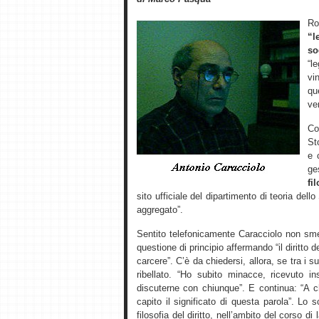
R
“l
so
“l
vi
qu
ver
Co
St
e 
ge
fi
sito ufficiale del dipartimento di teoria dell
aggregato”.
Sentito telefonicamente Caracciolo non sme
questione di principio affermando “il diritto d
carcere”. C’è da chiedersi, allora, se tra i 
ribellato. “Ho subito minacce, ricevuto 
discuterne con chiunque”. E continua: “A 
capito il significato di questa parola”. L
filosofia del diritto, nell’ambito del corso di 