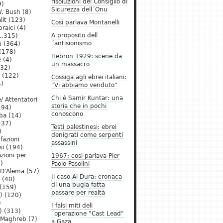
risoluzioni del Consiglio di
9)
Sicurezza dell´Onu
. Bush
(8)
lit
(123)
Così parlava Montanelli
raici
(4)
A proposito dell
1.315)
´antisionismo
h
(364)
(178)
Hebron 1929: scene da
e
(4)
un massacro
32)
(122)
Cossiga agli ebrei italiani:
)
"Vi abbiamo venduto"
Chi è Samir Kuntar: una
/ Attentatori
storia che in pochi
194)
conoscono
ba
(14)
237)
Testi palestinesi: ebrei
)
denigrati come serpenti
 fazioni
assassini
si
(194)
zioni per
1967: così parlava Pier
)
Paolo Pasolini
 D'Alema
(57)
Il caso Al Dura: cronaca
(40)
di una bugia fatta
(159)
passare per realtà
)
(120)
)
I falsi miti dell
)
(313)
´operazione "Cast Lead"
l Maghreb
(7)
a Gaza