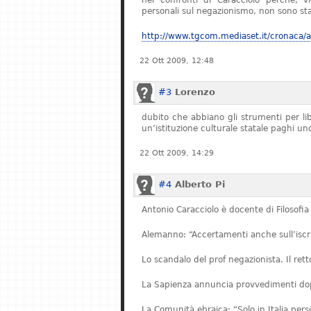
nei confronti di Caracciolo perché, v
personali sul negazionismo, non sono stat
http://www.tgcom.mediaset.it/cronaca/ar
22 Ott 2009, 12:48
#3
Lorenzo
dubito che abbiano gli strumenti per l
un’istituzione culturale statale paghi u
22 Ott 2009, 14:29
#4
Alberto Pi
Antonio Caracciolo è docente di Filosofia 
Alemanno: “Accertamenti anche sull’iscriz
Lo scandalo del prof negazionista. Il re
La Sapienza annuncia provvedimenti dopo
La Comunità ebraica: “Solo in Italia pe