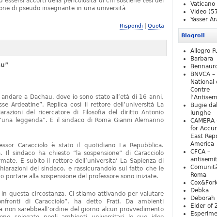
essersi accorti della pericolosità di chi sostiene tesi del
Vaticano
one di pseudo insegnante in una università
Video
(5
Yasser Ar
|
Rispondi
Quota
Blogroll
Allegro F
Barbara
au”
Bennaur
BNVCA –
National 
Contre
 andare a Dachau, dove io sono stato all’età di 16 anni,
l’Antise
e Ardeatine”. Replica così il rettore dell’università La
Bugie da
razioni del ricercatore di Filosofia del diritto Antonio
lunghe
o “una leggenda”. E il sindaco di Roma Gianni Alemanno
CAMERA 
for Accur
East Repo
America
fessor Caracciolo è stato il quotidiano La Repubblica.
CFCA –
 Il sindaco ha chiesto “la sospensione” di Caracciolo
antisemi
mate. E subito il rettore dell’universita’ La Sapienza di
Comunità
iarazioni del sindaco, e rassicurandolo sul fatto che le
Roma
 portare alla sospensione del professore sono iniziate.
Cox&For
Debka
e in questa circostanza. Ci stiamo attivando per valutare
Deborah 
nfronti di Caracciolo”, ha detto Frati. Da ambienti
Elder of 
ra non sarebbeall’ordine del giorno alcun provvedimento
Esperim