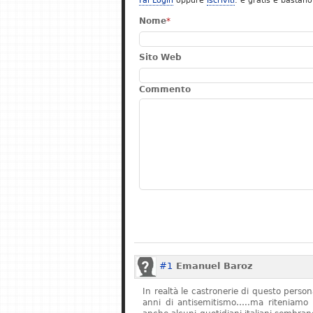
Fai Login
oppure
Iscriviti
: è gratis e bastano
Nome
*
Sito Web
Commento
#1
Emanuel Baroz
In realtà le castronerie di questo pers
anni di antisemitismo…..ma riteniamo 