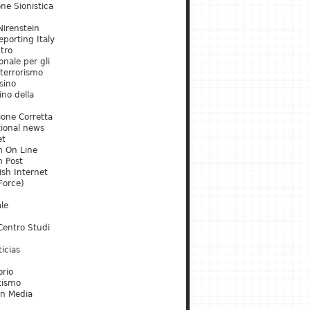
ne Sionistica
irenstein
porting Italy
tro
onale per gli
 terrorismo
sino
ino della
ione Corretta
tional news
et
m On Line
m Post
ish Internet
Force)
le
Centro Studi
icias
orio
tismo
an Media