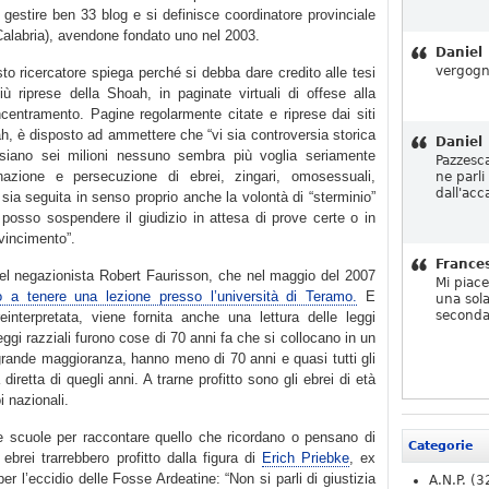
 gestire ben 33 blog e si definisce coordinatore provinciale
Calabria), avendone fondato uno nel 2003.
Daniel
vergogn
esto ricercatore spiega perché si debba dare credito alle tesi
iù riprese della Shoah, in paginate virtuali di offese alla
centramento. Pagine regolarmente citate e riprese dai siti
ah, è disposto ad ammettere che “vi sia controversia storica
Daniel
siano sei milioni nessuno sembra più voglia seriamente
Pazzesc
inazione e persecuzione di ebrei, zingari, omosessuali,
ne parli
dall'acc
e sia seguita in senso proprio anche la volontà di “sterminio”
osso sospendere il giudizio in attesa di prove certe o in
vincimento”.
France
del negazionista Robert Faurisson, che nel maggio del 2007
Mi piac
to a tenere una lezione presso l’università di Teramo.
E
una sola
seconda
einterpretata, viene fornita anche una lettura delle leggi
leggi razziali furono cose di 70 anni fa che si collocano in un
ragrande maggioranza, hanno meno di 70 anni e quasi tutti gli
retta di quegli anni. A trarne profitto sono gli ebrei di età
i nazionali.
le scuole per raccontare quello che ricordano o pensano di
Categorie
ebrei trarrebbero profitto dalla figura di
Erich Priebke
, ex
er l’eccidio delle Fosse Ardeatine: “Non si parli di giustizia
A.N.P.
(3