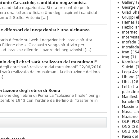
Gallery
(
onio Caracciolo, candidato negazionista
George W
 candidato negazionista Si era presentato per le
Gilad Sha
rà una lettera ufficiale Uno degli aspiranti candidati
Gruppi eb
nto 5 Stelle, Antonio […]
Hamas
(
Hezbolla
e difensori dei negazionisti: una vicinanza
Internet
Intervist
ario difende sul web i negazionisti: Israele sfrutta
Intifada
(
 Ritiene che «l’Olocausto venga sfruttato per
Intrafada
 ad Israele»; difende il padre dei negazionisti […]
Iran
(354
Iraq
(7)
nio degli ebrei sarà realizzato dai musulmani”
Kamikaze
 degli ebrei sarà realizzato dai musulmani” 22/06/2010
Suicidi
(
arà realizzato dai musulmani; la distruzione del loro
Lega Ara
…]
Libano
(
Libia
(28
Lotte tra
ortazione degli ebrei di Roma
palestine
zione degli ebrei di Roma La “soluzione finale” per gli
Manifesta
ttembre 1943 con l’ordine da Berlino di “trasferire in
Israele
(5
Massimo
Nasrallah
Nazismo
OLP (PLO
ONG
(33
ONU (UN
Paesi de