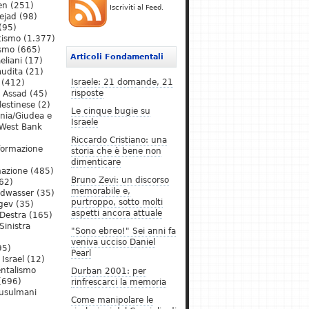
en
(251)
Iscriviti al Feed.
ejad
(98)
(95)
tismo
(1.377)
ismo
(665)
Articoli Fondamentali
eliani
(17)
audita
(21)
Israele: 21 domande, 21
(412)
risposte
l Assad
(45)
lestinese
(2)
Le cinque bugie su
ania/Giudea e
Israele
West Bank
Riccardo Cristiano: una
formazione
storia che è bene non
dimenticare
mazione
(485)
Bruno Zevi: un discorso
62)
memorabile e,
ldwasser
(35)
purtroppo, sotto molti
gev
(35)
aspetti ancora attuale
Destra
(165)
Sinistra
"Sono ebreo!" Sei anni fa
veniva ucciso Daniel
95)
Pearl
Israel
(12)
ntalismo
Durban 2001: per
(696)
rinfrescarci la memoria
Musulmani
Come manipolare le