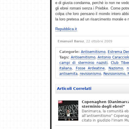
e di giusta condanna, perché io non ne vedo
gli ebrei romani senza i Priebke. Come potreb
colpa che loro pensano il mondo intero abbi
la loro pretesa ad un risarcimento morale e ma
Repubblica.it
Emanuel Baroz
, 22 ottobre 2009
Categorie:
Antisemitismo
,
Estrema Des
Tags:
Antisemitismo
,
Antonio Caracciol
campi di sterminio nazisti
,
Club Tibe
italiana
,
Fosse Ardeatine
,
Nazismo
,
n
antisemita
,
revisionismo
,
Revisionismo,
Articoli Correlati
Copenaghen (Danimarca)
sterminio degli ebrei”
Danimarca, la comunità eb
all’antisemitismo” Copena
citato in giudizio l’imam M