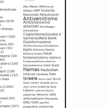
(6)
Abu Mazen (Mahmoud
dimenticare
ANP (Autorità
Abbas)
Nazionale Palestinese)
io
Antisemitismo
iano
(879)
Antisionismo
)
attentati
boicottaggio
a Stampa
antisraeliano
Cisgiordania/Giudea e
ssam
(166)
Samaria/West Bank
ismo,
Disinformazione
nismo
(95)
disinformazione antisraeliana
mani
(35)
Egitto
Estrema Destra
2)
Fatah
Estrema Sinistra
tegoria
(18)
fondamentalismo islamico
85)
Fondamentalismo islamico
taliana
(130)
Gerusalemme
Gilad Shalit
1)
Hamas
Hezbollah
apiti
(138)
Iran
Internet
Intrafada
Israele
(132)
Israele
lancio
di Gaza
lancio razzi
razzi contro Israele
lancio
mo
(2.092)
razzi contro Israele da Gaza
Libano
19)
Lotte tra fazioni
odio
)
Nazismo
palestinesi
rized
(95)
antisraeliano
Olocausto
)
ONU (UN)
pacifinti
uropea
(107)
pregiudizio antisemita