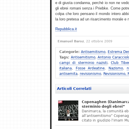
e di giusta condanna, perché io non ne vedo
gli ebrei romani senza i Priebke. Come potreb
colpa che loro pensano il mondo intero abbi
la loro pretesa ad un risarcimento morale e ma
Repubblica.it
Emanuel Baroz
, 22 ottobre 2009
Categorie:
Antisemitismo
,
Estrema Des
Tags:
Antisemitismo
,
Antonio Caracciol
campi di sterminio nazisti
,
Club Tibe
italiana
,
Fosse Ardeatine
,
Nazismo
,
n
antisemita
,
revisionismo
,
Revisionismo,
Articoli Correlati
Copenaghen (Danimarca)
sterminio degli ebrei”
Danimarca, la comunità eb
all’antisemitismo” Copena
citato in giudizio l’imam M