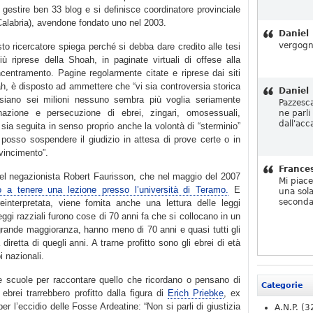
 gestire ben 33 blog e si definisce coordinatore provinciale
Calabria), avendone fondato uno nel 2003.
Daniel
vergogn
esto ricercatore spiega perché si debba dare credito alle tesi
iù riprese della Shoah, in paginate virtuali di offese alla
centramento. Pagine regolarmente citate e riprese dai siti
ah, è disposto ad ammettere che “vi sia controversia storica
Daniel
siano sei milioni nessuno sembra più voglia seriamente
Pazzesc
inazione e persecuzione di ebrei, zingari, omosessuali,
ne parli
dall'acc
e sia seguita in senso proprio anche la volontà di “sterminio”
osso sospendere il giudizio in attesa di prove certe o in
vincimento”.
France
del negazionista Robert Faurisson, che nel maggio del 2007
Mi piac
to a tenere una lezione presso l’università di Teramo.
E
una sola
seconda
einterpretata, viene fornita anche una lettura delle leggi
leggi razziali furono cose di 70 anni fa che si collocano in un
ragrande maggioranza, hanno meno di 70 anni e quasi tutti gli
retta di quegli anni. A trarne profitto sono gli ebrei di età
i nazionali.
le scuole per raccontare quello che ricordano o pensano di
Categorie
ebrei trarrebbero profitto dalla figura di
Erich Priebke
, ex
er l’eccidio delle Fosse Ardeatine: “Non si parli di giustizia
A.N.P.
(3