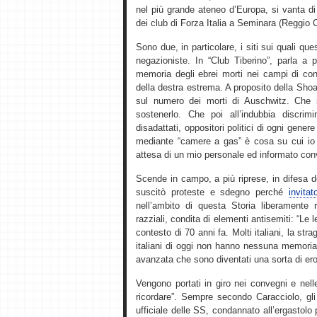
nel più grande ateneo d’Europa, si vanta di
dei club di Forza Italia a Seminara (Reggio 
Sono due, in particolare, i siti sui quali qu
negazioniste. In “Club Tiberino”, parla a p
memoria degli ebrei morti nei campi di con
della destra estrema. A proposito della Sho
sul numero dei morti di Auschwitz. Che 
sostenerlo. Che poi all’indubbia discrim
disadattati, oppositori politici di ogni gener
mediante “camere a gas” è cosa su cui io p
attesa di un mio personale ed informato con
Scende in campo, a più riprese, in difesa 
suscitò proteste e sdegno perché
invita
nell’ambito di questa Storia liberamente r
razziali, condita di elementi antisemiti: “Le 
contesto di 70 anni fa. Molti italiani, la st
italiani di oggi non hanno nessuna memoria di
avanzata che sono diventati una sorta di ero
Vengono portati in giro nei convegni e nel
ricordare”. Sempre secondo Caracciolo, gli 
ufficiale delle SS, condannato all’ergastolo p