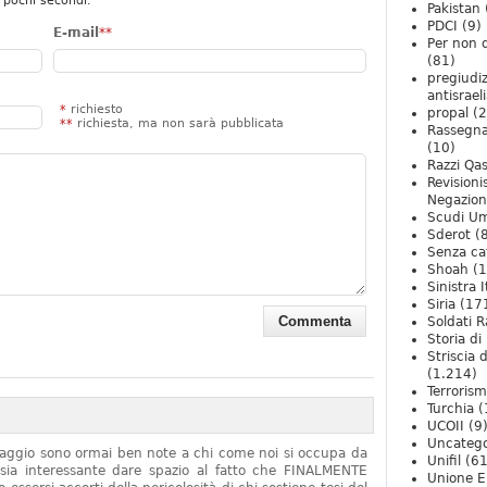
 pochi secondi.
Pakistan
PDCI
(9)
E-mail
**
Per non 
(81)
pregiudiz
antisrael
*
richiesto
propal
(2
**
richiesta, ma non sarà pubblicata
Rassegn
(10)
Razzi Qa
Revision
Negazio
Scudi U
Sderot
(8
Senza ca
Shoah
(1
Sinistra I
Siria
(17
Soldati R
Storia di 
Striscia 
(1.214)
Terroris
Turchia
(
UCOII
(9
Uncatego
onaggio sono ormai ben note a chi come noi si occupa da
Unifil
(61
sia interessante dare spazio al fatto che FINALMENTE
Unione E