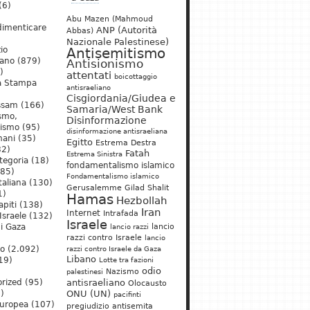
(6)
Abu Mazen (Mahmoud
dimenticare
ANP (Autorità
Abbas)
Nazionale Palestinese)
io
Antisemitismo
iano
(879)
Antisionismo
)
attentati
boicottaggio
a Stampa
antisraeliano
Cisgiordania/Giudea e
ssam
(166)
Samaria/West Bank
ismo,
Disinformazione
nismo
(95)
disinformazione antisraeliana
mani
(35)
Egitto
Estrema Destra
2)
Fatah
Estrema Sinistra
tegoria
(18)
fondamentalismo islamico
85)
Fondamentalismo islamico
taliana
(130)
Gerusalemme
Gilad Shalit
1)
Hamas
Hezbollah
apiti
(138)
Iran
Internet
Intrafada
Israele
(132)
Israele
lancio
di Gaza
lancio razzi
razzi contro Israele
lancio
mo
(2.092)
razzi contro Israele da Gaza
Libano
19)
Lotte tra fazioni
odio
)
Nazismo
palestinesi
rized
(95)
antisraeliano
Olocausto
)
ONU (UN)
pacifinti
uropea
(107)
pregiudizio antisemita