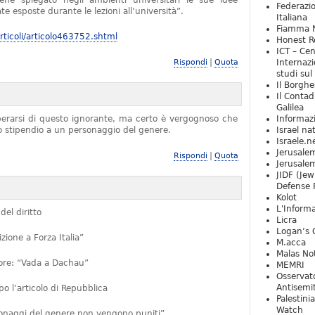
iene spiegato negli ambienti universitari le sue idee
Federazio
e esposte durante le lezioni all’università”.
Italiana
Fiamma N
ticoli/articolo463752.shtml
Honest Re
ICT – Cen
|
Rispondi
Quota
Internazi
studi sul
Il Borghe
Il Contad
Galilea
iberarsi di questo ignorante, ma certo è vergognoso che
Informaz
no stipendio a un personaggio del genere.
Israel na
Israele.n
Jerusale
|
Rispondi
Quota
Jerusale
JIDF (Jew
Defense 
Kolot
L'Informa
del diritto
Licra
Logan’s 
ione a Forza Italia”
M.acca
Malas Not
ttore: “Vada a Dachau”
MEMRI
Osservat
Antisemi
 l’articolo di Repubblica
Palestini
Watch
rsonaggi del genere non vengono puniti”