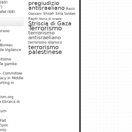
pregiudizio
(60)
antisraeliano
7)
Razzi
afat
(68)
Shoah
Siria
Qassam
Soldati
Rapiti
Storia di Israele
Striscia di Gaza
Terrorismo
urioso
terrorismo
antisraeliano
o
terrorismo islamico
 Bureau
terrorismo
de Vigilance
palestinese
mitisme
lle gambe
– Committee
acy in Middle
rting in
tism.org
 Ebraica di
kum
Fait
Ziyon
ento