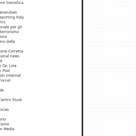
ne Sionistica
irenstein
porting Italy
tro
onale per gli
 terrorismo
sino
ino della
ione Corretta
tional news
et
m On Line
m Post
ish Internet
Force)
le
Centro Studi
icias
orio
tismo
an Media