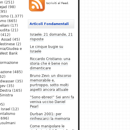
en
(251)
Iscriviti al Feed.
ejad
(98)
(95)
tismo
(1.377)
ismo
(665)
Articoli Fondamentali
eliani
(17)
audita
(21)
Israele: 21 domande, 21
(412)
risposte
l Assad
(45)
lestinese
(2)
Le cinque bugie su
ania/Giudea e
Israele
West Bank
Riccardo Cristiano: una
formazione
storia che è bene non
dimenticare
mazione
(485)
Bruno Zevi: un discorso
62)
memorabile e,
ldwasser
(35)
purtroppo, sotto molti
gev
(35)
aspetti ancora attuale
Destra
(165)
Sinistra
"Sono ebreo!" Sei anni fa
veniva ucciso Daniel
95)
Pearl
Israel
(12)
ntalismo
Durban 2001: per
(696)
rinfrescarci la memoria
Musulmani
Come manipolare le