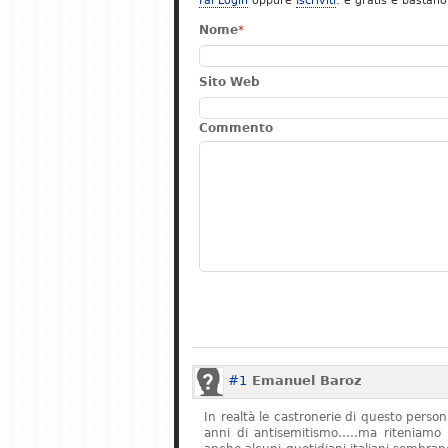
Fai Login
oppure
Iscriviti
: è gratis e bastano
Nome
*
Sito Web
Commento
#1
Emanuel Baroz
In realtà le castronerie di questo pers
anni di antisemitismo…..ma riteniamo 