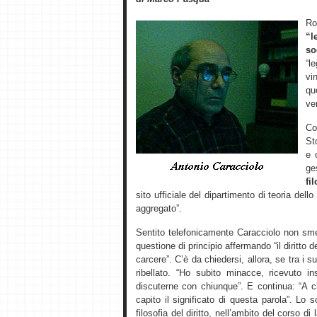
R
“l
so
“l
vi
qu
ver
Co
St
e 
ge
fi
sito ufficiale del dipartimento di teoria dell
aggregato”.
Sentito telefonicamente Caracciolo non sme
questione di principio affermando “il diritto d
carcere”. C’è da chiedersi, allora, se tra i 
ribellato. “Ho subito minacce, ricevuto 
discuterne con chiunque”. E continua: “A 
capito il significato di questa parola”. L
filosofia del diritto, nell’ambito del corso di 