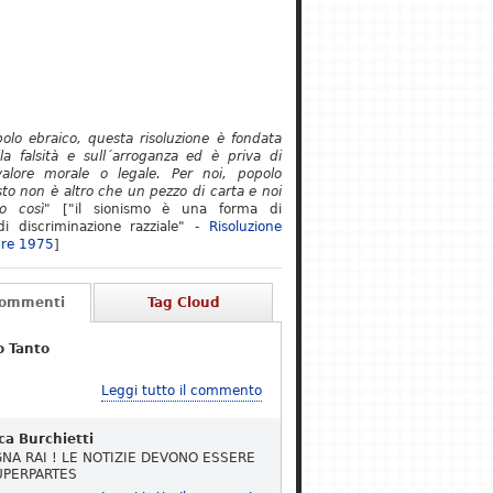
polo ebraico, questa risoluzione è fondata
lla falsità e sull´arroganza ed è priva di
alore morale o legale. Per noi, popolo
to non è altro che un pezzo di carta e noi
o così"
["il sionismo è una forma di
i discriminazione razziale" -
Risoluzione
re 1975
]
Commenti
Tag Cloud
o Tanto
Leggi tutto il commento
ca Burchietti
NA RAI ! LE NOTIZIE DEVONO ESSERE
UPERPARTES