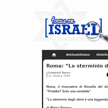
Antisemitismo
Disinf
Non dimenticare
Storia di Israel
Roma: “Lo sterminio d
Emanuel Baroz
22 ottobre 2009
Roma, il ricercatore di filosofia del di
“Priebke? Solo una vendetta”
“Lo sterminio degli ebrei è una leggenda
di Marco Pasqua