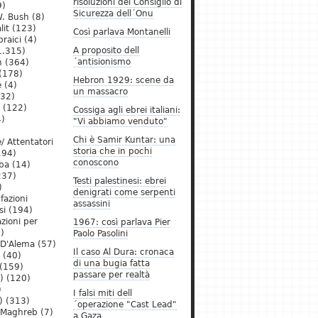
risoluzioni del Consiglio di
9)
Sicurezza dell´Onu
. Bush
(8)
lit
(123)
Così parlava Montanelli
raici
(4)
A proposito dell
1.315)
´antisionismo
h
(364)
(178)
Hebron 1929: scene da
e
(4)
un massacro
32)
(122)
Cossiga agli ebrei italiani:
)
"Vi abbiamo venduto"
Chi è Samir Kuntar: una
/ Attentatori
storia che in pochi
194)
conoscono
ba
(14)
237)
Testi palestinesi: ebrei
)
denigrati come serpenti
 fazioni
assassini
si
(194)
zioni per
1967: così parlava Pier
)
Paolo Pasolini
 D'Alema
(57)
Il caso Al Dura: cronaca
(40)
di una bugia fatta
(159)
passare per realtà
)
(120)
)
I falsi miti dell
)
(313)
´operazione "Cast Lead"
l Maghreb
(7)
a Gaza