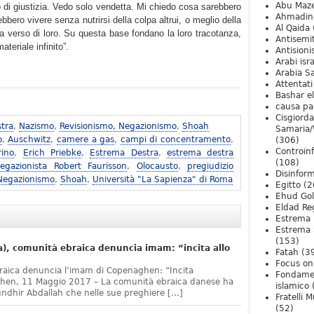
Abu Maz
 di giustizia. Vedo solo vendetta. Mi chiedo cosa sarebbero
Ahmadin
bero vivere senza nutrirsi della colpa altrui, o meglio della
Al Qaida
a verso di loro. Su questa base fondano la loro tracotanza,
Antisemi
teriale infinito”.
Antision
Arabi isra
Arabia S
Attentati
Bashar e
causa pa
Cisgiord
tra
,
Nazismo
,
Revisionismo, Negazionismo
,
Shoah
Samaria/
o
,
Auschwitz
,
camere a gas
,
campi di concentramento
,
(306)
Controin
rino
,
Erich Priebke
,
Estrema Destra
,
estrema destra
(108)
egazionista Robert Faurisson
,
Olocausto
,
pregiudizio
Disinfor
 Negazionismo
,
Shoah
,
Università "La Sapienza" di Roma
Egitto
(2
Ehud Go
Eldad Re
Estrema 
Estrema 
(153)
, comunità ebraica denuncia imam: “incita allo
Fatah
(3
Focus on 
raica denuncia l’imam di Copenaghen: “Incita
Fondame
ghen, 11 Maggio 2017 – La comunità ebraica danese ha
islamico
undhir Abdallah che nelle sue preghiere […]
Fratelli 
(52)