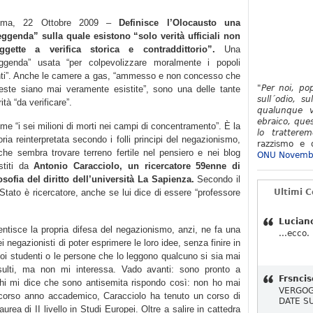
oma, 22 Ottobre 2009 –
Definisce l’Olocausto una
eggenda” sulla quale esistono “solo verità ufficiali non
ggette a verifica storica e contraddittorio”.
Una
eggenda” usata “per colpevolizzare moralmente i popoli
nti”. Anche le camere a gas, “ammesso e non concesso che
"Per noi, po
este siano mai veramente esistite”, sono una delle tante
sull´odio, su
ità “da verificare”.
qualunque v
ebraico, ques
me “i sei milioni di morti nei campi di concentramento”. È la
lo tratterem
oria reinterpretata secondo i folli principi del negazionismo,
razzismo e d
che sembra trovare terreno fertile nel pensiero e nei blog
ONU Novemb
stiti da
Antonio Caracciolo, un ricercatore 59enne di
losofia del diritto dell’università La Sapienza.
Secondo il
o Stato è ricercatore, anche se lui dice di essere “professore
Ultimi 
Lucian
ntisce la propria difesa del negazionismo, anzi, ne fa una
...ecco.
ei negazionisti di poter esprimere le loro idee, senza finire in
suoi studenti o le persone che lo leggono qualcuno si sia mai
insulti, ma non mi interessa. Vado avanti: sono pronto a
Frsncis
chi mi dice che sono antisemita rispondo così: non ho mai
VERGOG
o scorso anno accademico, Caracciolo ha tenuto un corso di
DATE S
laurea di II livello in Studi Europei. Oltre a salire in cattedra