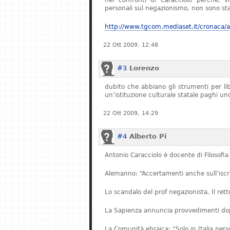
nei confronti di Caracciolo perché, v
personali sul negazionismo, non sono stat
http://www.tgcom.mediaset.it/cronaca/ar
22 Ott 2009, 12:48
#3
Lorenzo
dubito che abbiano gli strumenti per l
un’istituzione culturale statale paghi u
22 Ott 2009, 14:29
#4
Alberto Pi
Antonio Caracciolo è docente di Filosofia 
Alemanno: “Accertamenti anche sull’iscriz
Lo scandalo del prof negazionista. Il re
La Sapienza annuncia provvedimenti dopo
La Comunità ebraica: “Solo in Italia pe