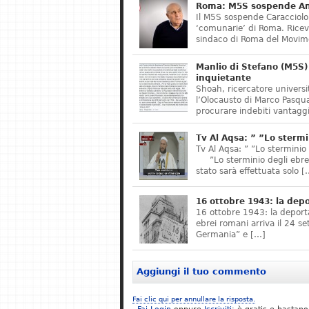
Roma: M5S sospende Ant
Il M5S sospende Caracciolo,
‘comunarie’ di Roma. Riceve
sindaco di Roma del Movime
Manlio di Stefano (M5S) 
inquietante
Shoah, ricercatore universit
l’Olocausto di Marco Pasqua
procurare indebiti vantaggi
Tv Al Aqsa: ” ”Lo stermi
Tv Al Aqsa: ” ”Lo sterminio
”Lo sterminio degli ebrei s
stato sarà effettuata solo [
16 ottobre 1943: la dep
16 ottobre 1943: la deporta
ebrei romani arriva il 24 se
Germania” e […]
Aggiungi il tuo commento
Fai clic qui per annullare la risposta.