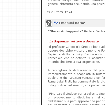
anche alcuni quotidiani italiani sembrano 
genere, oltretutto occupando una posizi
22 Ott 2009, 12:44
#2
Emanuel Baroz
“Olocausto leggenda? Vada a Dach
La Sapienza, rettore a docente
“Il professor Caracciolo farebbe bene ad
oppure dovrebbe visitare almeno le Foss
Sapienza di Roma Luigi Frati alle dichia
Caracciolo, che ha definito l’Olocaust
intende chiedere la sua sospensione.
A raccogliere le dichiarazioni del pro
Immediatamente è scoppiata la bufera.
qualora le dichiarazioni venissero confer
Roma Luigi Frati, ha commentato le dich
indagini di accertamento, che potrebbero
“Ringrazio il sindaco per la sollecitudin
un provvedimento disciplinare nei co
dell’ateneo si è però appreso che per o