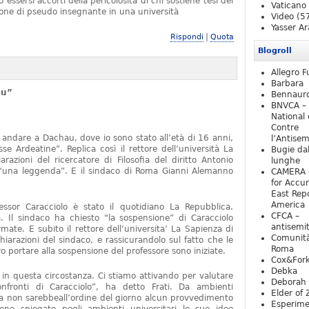
essersi accorti della pericolosità di chi sostiene tesi del
Vaticano
one di pseudo insegnante in una università
Video
(5
Yasser Ar
|
Rispondi
Quota
Blogroll
Allegro F
Barbara
au”
Bennaur
BNVCA –
National 
Contre
 andare a Dachau, dove io sono stato all’età di 16 anni,
l’Antise
e Ardeatine”. Replica così il rettore dell’università La
Bugie da
razioni del ricercatore di Filosofia del diritto Antonio
lunghe
o “una leggenda”. E il sindaco di Roma Gianni Alemanno
CAMERA 
for Accur
East Repo
America
fessor Caracciolo è stato il quotidiano La Repubblica.
CFCA –
 Il sindaco ha chiesto “la sospensione” di Caracciolo
antisemi
mate. E subito il rettore dell’universita’ La Sapienza di
Comunità
iarazioni del sindaco, e rassicurandolo sul fatto che le
Roma
 portare alla sospensione del professore sono iniziate.
Cox&For
Debka
e in questa circostanza. Ci stiamo attivando per valutare
Deborah 
nfronti di Caracciolo”, ha detto Frati. Da ambienti
Elder of 
ra non sarebbeall’ordine del giorno alcun provvedimento
Esperim