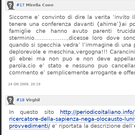
#17
Mirella Coen
Siccome e’ convinto di dire la verita ‘invito i
tenere una conferenza davanti {ahime’}ai poc
famiglie che hanno avuto parenti trucid
sterminio………………,dicesse loro dove sono f
quando si specchia vedra’ l’immagine di una 
deplorevole e meschina,vergogna!!! Carancin
gli ebrei ma non puo e non deve appellarsi
parola,cio e’ stato e nessuno puo cancellar
commento e’ semplicemente arrogante e offe
24 Ott 2009, 20:19
#18
Virghil
In questo sito
http://periodicoitaliano.inf
ricercatore-della-sapienza-nega-olocausto-lun
provvedimenti/
e’ riportata la descrizione dell’