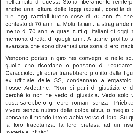
nell’ambito di questa Storia liberamente reinterpr
anche una lettura delle leggi razziali, condita di
“Le leggi razziali furono cose di 70 anni fa che
contesto di 70 anni fa. Molti italiani, la stragran
meno di 70 anni e quasi tutti gli italiani di og
memoria diretta di quegli anni. A trarne profitto 
avanzata che sono diventati una sorta di eroi nazio
Vengono portati in giro nei convegni e nelle sc
quello che ricordano o pensano di ricordare
Caracciolo, gli ebrei trarrebbero profitto dalla fig
ex ufficiale delle SS, condannato all’ergastolo 
Fosse Ardeatine: “Non si parli di giustizia e 
perché io non ne vedo di giustizia. Vedo solo 
cosa sarebbero gli ebrei romani senza i Prieb
vivere senza nutrirsi della colpa altrui, o meglio
pensano il mondo intero abbia verso di loro. Su 
la loro tracotanza, la loro pretesa ad un ris
materiale infinito”.