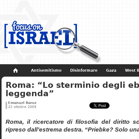
Antisemitismo
Disinformare
Gaza
West 
Roma: “Lo sterminio degli eb
Non dimenticare
Storia di Israele
leggenda”
Emanuel Baroz
22 ottobre 2009
Roma, il ricercatore di filosofia del diritto 
ripreso dall’estrema destra. “Priebke? Solo un