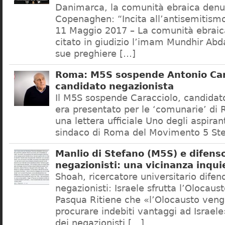
Danimarca, la comunità ebraica denu
Copenaghen: “Incita all’antisemitis
11 Maggio 2017 – La comunità ebrai
citato in giudizio l’imam Mundhir Abd
sue preghiere […]
Roma: M5S sospende Antonio Car
candidato negazionista
Il M5S sospende Caracciolo, candidato
era presentato per le ‘comunarie’ di
una lettera ufficiale Uno degli aspiran
sindaco di Roma del Movimento 5 Ste
Manlio di Stefano (M5S) e difenso
negazionisti: una vicinanza inqui
Shoah, ricercatore universitario difen
negazionisti: Israele sfrutta l’Olocaus
Pasqua Ritiene che «l’Olocausto venga
procurare indebiti vantaggi ad Israele
dei negazionisti […]