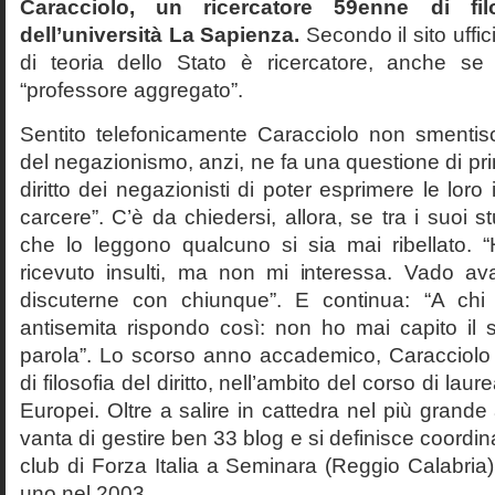
Caracciolo, un ricercatore 59enne di filo
dell’università La Sapienza.
Secondo il sito uffic
di teoria dello Stato è ricercatore, anche se
“professore aggregato”.
Sentito telefonicamente Caracciolo non smentisc
del negazionismo, anzi, ne fa una questione di pri
diritto dei negazionisti di poter esprimere le loro 
carcere”. C’è da chiedersi, allora, se tra i suoi 
che lo leggono qualcuno si sia mai ribellato. 
ricevuto insulti, ma non mi interessa. Vado av
discuterne con chiunque”. E continua: “A ch
antisemita rispondo così: non ho mai capito il s
parola”. Lo scorso anno accademico, Caracciolo
di filosofia del diritto, nell’ambito del corso di laurea
Europei. Oltre a salire in cattedra nel più grande
vanta di gestire ben 33 blog e si definisce coordin
club di Forza Italia a Seminara (Reggio Calabria
uno nel 2003.