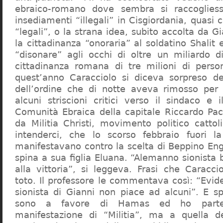
ebraico-romano dove sembra si raccogliess
insediamenti “illegali” in Cisgiordania, quasi c
“legali”, o la strana idea, subito accolta da G
la cittadinanza “onoraria” al soldatino Shali
“disonare” agli occhi di oltre un miliardo d
cittadinanza romana di tre milioni di perso
quest’anno Caracciolo si diceva sorpreso del
dell’ordine che di notte aveva rimosso per
alcuni striscioni critici verso il sindaco e 
Comunità Ebraica della capitale Riccardo Paci
da Militia Christi, movimento politico cattoli
intenderci, che lo scorso febbraio fuori la
manifestavano contro la scelta di Beppino Eng
spina a sua figlia Eluana. “Alemanno sionista
alla vittoria”, si leggeva. Frasi che Caracci
toto. Il professore le commentava così: “Evid
sionista di Gianni non piace ad alcuni”. E s
sono a favore di Hamas ed ho partec
manifestazione di “Militia”, ma a quella 