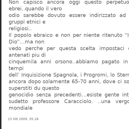
Non capisco ancora oggi questo perpetuo
ebrei..quando il vero
odio sarebbe dovuto essere indirizzato ad
gruppi etnici e
religiosi..
Il popolo ebraico e non per niente ritenuto “
Dio”…ma non
vedo perche per questa scelta impostaci 
antenati piu di
cinquemila anni orsono..abbiamo pagato in
tempi
dell’ Inquisizione Spagnola, i Progromi, lo St
ancora dopo solamente 65-70 anni, dove ci s
superstiti du questo
genocidio senza precedenti…esiste gente int
sudetto professore Caracciolo. ..una verg
mondiale
23 Ott 2009, 05:26