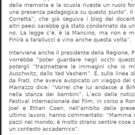
della memoria e la scuola riveste un ruolo f
una presenza pedagogica su questo punto”. Il 
Corretta”, che già seguiva i blog del docen
altri paesi sarebbe già stato condannato da un t
no. La legge c’è, è la Mancino, ma non è ma
Finirà a tarallucci e vino anche questa volta”.
Interviene anche il presidente della Regione, 
vorrebbe “poter guardare negli occhi questo
potergli “trasmettere le immagini che io m
Auschwitz, dallo Yad Vashem”. E, sulla linea 
da Frati, che aveva auspicato un viaggio del
Marrazzo dice: “Vorrei che lui andasse a Bi
nella stanza dei bambini”. L’eco della notiz
Festival Internazionale del Film, in corso a Rom
Joel e Ethan Coen, nell’ambito della prese
ultimo lavoro, hanno commentato: “Mamma m
pazzi nel mondo, è molto strano sentire cose 
un contesto accademico”.