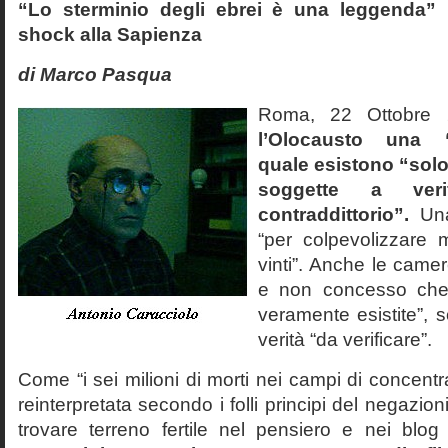
“Lo sterminio degli ebrei è una leggenda” p
shock alla Sapienza
di Marco Pasqua
Roma, 22 Ottobr
l’Olocausto una 
quale esistono “solo 
soggette a veri
contraddittorio”.
Una
“per colpevolizzare 
vinti”. Anche le cam
e non concesso che
veramente esistite”, 
verità “da verificare”.
Come “i sei milioni di morti nei campi di concentr
reinterpretata secondo i folli principi del negazi
trovare terreno fertile nel pensiero e nei blog