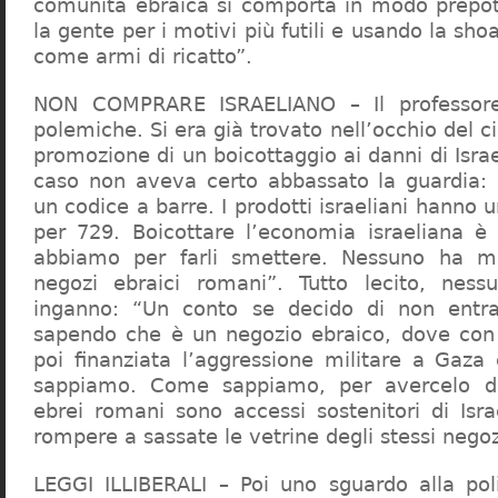
comunità ebraica si comporta in modo prepo
la gente per i motivi più futili e usando la sho
come armi di ricatto”.
NON COMPRARE ISRAELIANO – Il professor
polemiche. Si era già trovato nell’occhio del ci
promozione di un boicottaggio ai danni di Isra
caso non aveva certo abbassato la guardia: 
un codice a barre. I prodotti israeliani hanno u
per 729. Boicottare l’economia israeliana è
abbiamo per farli smettere. Nessuno ha m
negozi ebraici romani”. Tutto lecito, ness
inganno: “Un conto se decido di non entr
sapendo che è un negozio ebraico, dove con 
poi finanziata l’aggressione militare a Gaza
sappiamo. Come sappiamo, per avercelo de
ebrei romani sono accessi sostenitori di Isra
rompere a sassate le vetrine degli stessi negoz
LEGGI ILLIBERALI – Poi uno sguardo alla poli