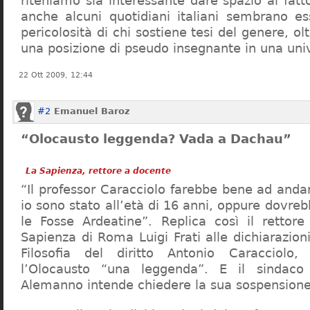
riteniamo sia interessante dare spazio al fa
anche alcuni quotidiani italiani sembrano ess
pericolosità di chi sostiene tesi del genere, o
una posizione di pseudo insegnante in una uni
22 Ott 2009, 12:44
#2
Emanuel Baroz
“Olocausto leggenda? Vada a Dachau”
La Sapienza, rettore a docente
“Il professor Caracciolo farebbe bene ad and
io sono stato all’età di 16 anni, oppure dovre
le Fosse Ardeatine”. Replica così il rettore 
Sapienza di Roma Luigi Frati alle dichiarazioni
Filosofia del diritto Antonio Caracciolo
l’Olocausto “una leggenda”. E il sindac
Alemanno intende chiedere la sua sospensione