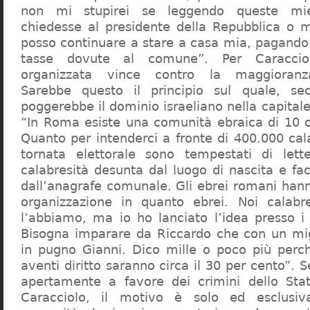
non mi stupirei se leggendo queste mie
chiedesse al presidente della Repubblica o 
posso continuare a stare a casa mia, pagando 
tasse dovute al comune”. Per Caraccio
organizzata vince contro la maggioranza
Sarebbe questo il principio sul quale, se
poggerebbe il dominio israeliano nella capita
“In Roma esiste una comunità ebraica di 10 
Quanto per intenderci a fronte di 400.000 cal
tornata elettorale sono tempestati di lette
calabresità desunta dal luogo di nascita e fa
dall’anagrafe comunale. Gli ebrei romani hann
organizzazione in quanto ebrei. Noi calabr
l’abbiamo, ma io ho lanciato l’idea presso 
Bisogna imparare da Riccardo che con un migl
in pugno Gianni. Dico mille o poco più perch
aventi diritto saranno circa il 30 per cento”. S
apertamente a favore dei crimini dello Stat
Caracciolo, il motivo è solo ed esclusi