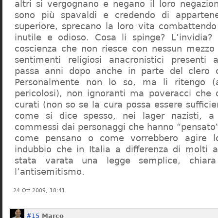
altri si vergognano e negano il loro negazion
sono più spavaldi e credendo di apparten
superiore, sprecano la loro vita combattendo
inutile e odioso. Cosa li spinge? L’invidia? 
coscienza che non riesce con nessun mezzo a
sentimenti religiosi anacronistici presenti
passa anni dopo anche in parte del clero cr
Personalmente non lo so, ma li ritengo (
pericolosi), non ignoranti ma poveracci che
curati (non so se la cura possa essere suffici
come si dice spesso, nei lager nazisti, a 
commessi dai personaggi che hanno “pensato”
come pensano o come vorrebbero agire l
indubbio che in Italia a differenza di molti a
stata varata una legge semplice, chiar
l’antisemitismo.
24 Ott 2009, 18:41
#15
Marco