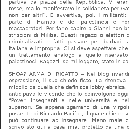
partiva da piazza della Repubblica. Vi era
rosse, ma io manifestavo in solidarietà per Gaz
non per altri”. E avvertiva, poi, i militanti
parte di Hamas e dei palestinesi e non 
massacratori. Per farlo capire a Gianni non b
striscioni di Militia. Questi ragazzi o elettori
criminalizzati e fatti passare per barbari l
italiana è impropria. Ci si deve aspettare che 
un trattamento analogo a quello riserva
palestinesi. Ragazzi, se mi leggete, state in 
SHOA? ARMA DI RICATTO – Nel blog rivendic
espressione, il suo chiodo fisso. La riteneva
midollo da quella che definisce lobby ebraica.
anticipava le vicende che lo coinvolgono oggi
“Poveri insegnanti e nelle università e ne
superiori. Se appena sgarrano di una virgol
possente di Riccardo Pacifici, il quale chiede s
può continuare ad insegnare. Meno male c
scrivo sto qui a casa mia, protetto da una 