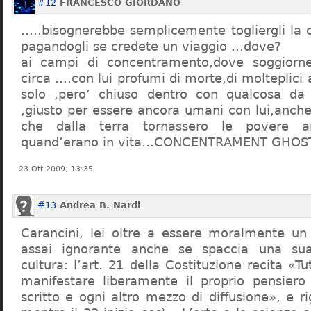
#12
FRANCESCO GIORDANO
…..bisognerebbe semplicemente togliergli la c
pagandogli se credete un viaggio …dove?
ai campi di concentramento,dove soggiorn
circa ….con lui profumi di morte,di molteplici 
solo ,pero’ chiuso dentro con qualcosa d
,giusto per essere ancora umani con lui,anch
che dalla terra tornassero le povere a
quand’erano in vita…CONCENTRAMENT GHOST
23 Ott 2009, 13:35
#13
Andrea B. Nardi
Carancini, lei oltre a essere moralmente un
assai ignorante anche se spaccia una su
cultura: l’art. 21 della Costituzione recita «Tu
manifestare liberamente il proprio pensiero
scritto e ogni altro mezzo di diffusione», e 