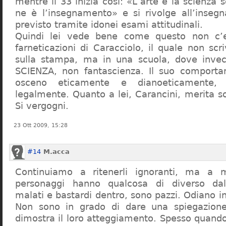
mentre il 33 inizia così: «L’arte e la scienza s
ne è l’insegnamento» e si rivolge all’inseg
previsto tramite idonei esami attitudinali.
Quindi lei vede bene come questo non c’e
farneticazioni di Caracciolo, il quale non scr
sulla stampa, ma in una scuola, dove inve
SCIENZA, non fantascienza. Il suo comport
osceno eticamente e dianoeticamente, 
legalmente. Quanto a lei, Carancini, merita so
Si vergogni.
23 Ott 2009, 15:28
#14
M.acca
Continuiamo a ritenerli ignoranti, ma a 
personaggi hanno qualcosa di diverso dal
malati e bastardi dentro, sono pazzi. Odiano i
Non sono in grado di dare una spiegazione
dimostra il loro atteggiamento. Spesso quando