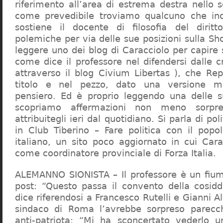
riferimento all’area di estrema destra nello s
come prevedibile troviamo qualcuno che in
sostiene il docente di filosofia del diritt
polemiche per via delle sue posizioni sulla S
leggere uno dei blog di Caracciolo per capire
come dice il professore nel difendersi dalle cr
attraverso il blog Civium Libertas ), che Rep
titolo e nel pezzo, dato una versione mi
pensiero. Ed è proprio leggendo una delle s
scopriamo affermazioni non meno sorpre
attribuitegli ieri dal quotidiano. Si parla di po
in Club Tiberino – Fare politica con il popo
italiano, un sito poco aggiornato in cui Cara
come coordinatore provinciale di Forza Italia.
ALEMANNO SIONISTA – Il professore è un fium
post: “Questo passa il convento della cosid
dice riferendosi a Francesco Rutelli e Gianni 
sindaco di Roma l’avrebbe sorpreso parecch
anti-patriota: “Mi ha sconcertato vederlo u