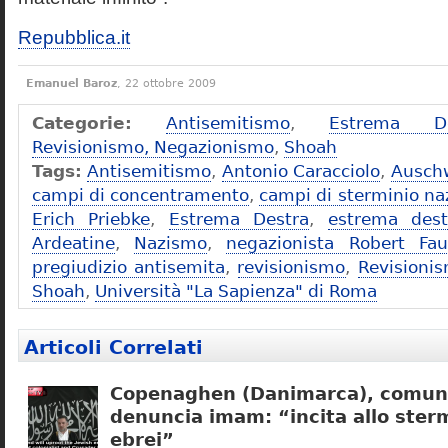
Repubblica.it
Emanuel Baroz
, 22 ottobre 2009
Categorie:
Antisemitismo
,
Estrema De
Revisionismo, Negazionismo
,
Shoah
Tags:
Antisemitismo
,
Antonio Caracciolo
,
Ausch
campi di concentramento
,
campi di sterminio naz
Erich Priebke
,
Estrema Destra
,
estrema dest
Ardeatine
,
Nazismo
,
negazionista Robert Fau
pregiudizio antisemita
,
revisionismo
,
Revisioni
Shoah
,
Università "La Sapienza" di Roma
Articoli Correlati
Copenaghen (Danimarca), comuni
denuncia imam: “incita allo sterm
ebrei”