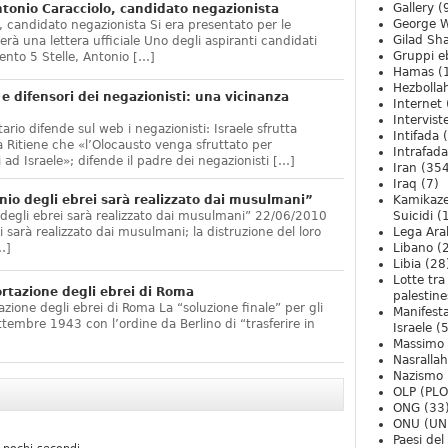
Gallery
(
onio Caracciolo, candidato negazionista
George W
 candidato negazionista Si era presentato per le
Gilad Sha
rà una lettera ufficiale Uno degli aspiranti candidati
Gruppi eb
nto 5 Stelle, Antonio […]
Hamas
(
Hezbolla
e difensori dei negazionisti: una vicinanza
Internet
Intervist
ario difende sul web i negazionisti: Israele sfrutta
Intifada
(
 Ritiene che «l’Olocausto venga sfruttato per
Intrafada
 ad Israele»; difende il padre dei negazionisti […]
Iran
(354
Iraq
(7)
nio degli ebrei sarà realizzato dai musulmani”
Kamikaze
 degli ebrei sarà realizzato dai musulmani” 22/06/2010
Suicidi
(
arà realizzato dai musulmani; la distruzione del loro
Lega Ara
…]
Libano
(
Libia
(28
Lotte tra
ortazione degli ebrei di Roma
palestine
zione degli ebrei di Roma La “soluzione finale” per gli
Manifesta
ttembre 1943 con l’ordine da Berlino di “trasferire in
Israele
(5
Massimo
Nasrallah
Nazismo
OLP (PLO
ONG
(33
ONU (UN
Paesi de