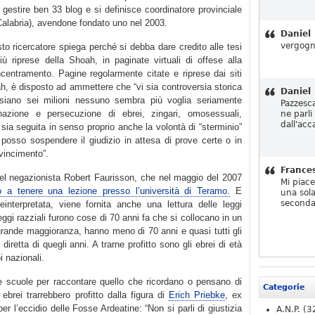
 gestire ben 33 blog e si definisce coordinatore provinciale
Calabria), avendone fondato uno nel 2003.
Daniel
vergogn
esto ricercatore spiega perché si debba dare credito alle tesi
iù riprese della Shoah, in paginate virtuali di offese alla
centramento. Pagine regolarmente citate e riprese dai siti
ah, è disposto ad ammettere che “vi sia controversia storica
Daniel
siano sei milioni nessuno sembra più voglia seriamente
Pazzesc
inazione e persecuzione di ebrei, zingari, omosessuali,
ne parli
dall'acc
e sia seguita in senso proprio anche la volontà di “sterminio”
osso sospendere il giudizio in attesa di prove certe o in
vincimento”.
France
del negazionista Robert Faurisson, che nel maggio del 2007
Mi piac
to a tenere una lezione presso l’università di Teramo.
E
una sola
seconda
einterpretata, viene fornita anche una lettura delle leggi
leggi razziali furono cose di 70 anni fa che si collocano in un
ragrande maggioranza, hanno meno di 70 anni e quasi tutti gli
retta di quegli anni. A trarne profitto sono gli ebrei di età
i nazionali.
le scuole per raccontare quello che ricordano o pensano di
Categorie
ebrei trarrebbero profitto dalla figura di
Erich Priebke
, ex
er l’eccidio delle Fosse Ardeatine: “Non si parli di giustizia
A.N.P.
(3