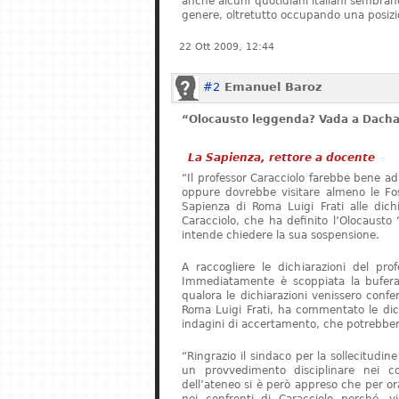
anche alcuni quotidiani italiani sembrano 
genere, oltretutto occupando una posizi
22 Ott 2009, 12:44
#2
Emanuel Baroz
“Olocausto leggenda? Vada a Dach
La Sapienza, rettore a docente
“Il professor Caracciolo farebbe bene ad
oppure dovrebbe visitare almeno le Foss
Sapienza di Roma Luigi Frati alle dichia
Caracciolo, che ha definito l’Olocaust
intende chiedere la sua sospensione.
A raccogliere le dichiarazioni del pro
Immediatamente è scoppiata la bufera.
qualora le dichiarazioni venissero confer
Roma Luigi Frati, ha commentato le dich
indagini di accertamento, che potrebbero
“Ringrazio il sindaco per la sollecitudin
un provvedimento disciplinare nei co
dell’ateneo si è però appreso che per o