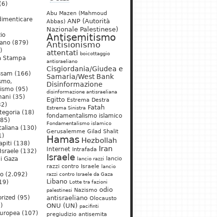
(6)
Abu Mazen (Mahmoud
dimenticare
ANP (Autorità
Abbas)
Nazionale Palestinese)
io
Antisemitismo
iano
(879)
Antisionismo
)
attentati
boicottaggio
a Stampa
antisraeliano
Cisgiordania/Giudea e
ssam
(166)
Samaria/West Bank
ismo,
Disinformazione
nismo
(95)
disinformazione antisraeliana
mani
(35)
Egitto
Estrema Destra
2)
Fatah
Estrema Sinistra
tegoria
(18)
fondamentalismo islamico
85)
Fondamentalismo islamico
taliana
(130)
Gerusalemme
Gilad Shalit
1)
Hamas
Hezbollah
apiti
(138)
Iran
Internet
Intrafada
Israele
(132)
Israele
lancio
di Gaza
lancio razzi
razzi contro Israele
lancio
mo
(2.092)
razzi contro Israele da Gaza
Libano
19)
Lotte tra fazioni
odio
)
Nazismo
palestinesi
rized
(95)
antisraeliano
Olocausto
)
ONU (UN)
pacifinti
uropea
(107)
pregiudizio antisemita