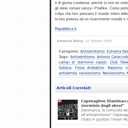
e di giusta condanna, perché io non ne vedo
gli ebrei romani senza i Priebke. Come potreb
colpa che loro pensano il mondo intero abbi
la loro pretesa ad un risarcimento morale e ma
Repubblica.it
Emanuel Baroz
, 22 ottobre 2009
Categorie:
Antisemitismo
,
Estrema Des
Tags:
Antisemitismo
,
Antonio Caracciol
campi di sterminio nazisti
,
Club Tibe
italiana
,
Fosse Ardeatine
,
Nazismo
,
n
antisemita
,
revisionismo
,
Revisionismo,
Articoli Correlati
Copenaghen (Danimarca)
sterminio degli ebrei”
Danimarca, la comunità eb
all’antisemitismo” Copena
citato in giudizio l’imam M