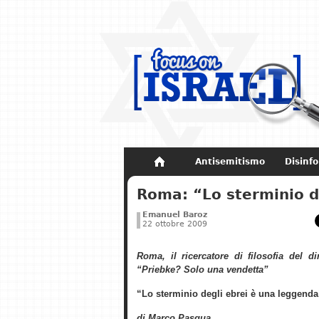
Antisemitismo
Disinf
Non dimenticare
Storia di Israel
Roma: “Lo sterminio d
Emanuel Baroz
22 ottobre 2009
Roma, il ricercatore di filosofia del di
“Priebke? Solo una vendetta”
“Lo sterminio degli ebrei è una leggenda
di Marco Pasqua