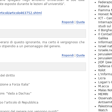
iene spiegato negli ambienti universitari le sue idee
Federazio
e esposte durante le lezioni all’università”.
Italiana
Fiamma N
ticoli/articolo463752.shtml
Honest Re
ICT – Cen
|
Rispondi
Quota
Internazi
studi sul
Il Borghe
Il Contad
Galilea
iberarsi di questo ignorante, ma certo è vergognoso che
Informaz
no stipendio a un personaggio del genere.
Israel na
Israele.n
Jerusale
|
Rispondi
Quota
Jerusale
JIDF (Jew
Defense 
Kolot
L'Informa
del diritto
Licra
Logan’s 
ione a Forza Italia”
M.acca
Malas Not
ttore: “Vada a Dachau”
MEMRI
Osservat
Antisemi
 l’articolo di Repubblica
Palestini
Watch
rsonaggi del genere non vengono puniti”