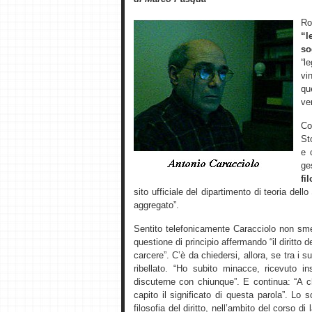
R
“l
so
“l
vi
qu
ver
Co
St
e 
ge
fi
sito ufficiale del dipartimento di teoria dell
aggregato”.
Sentito telefonicamente Caracciolo non sme
questione di principio affermando “il diritto d
carcere”. C’è da chiedersi, allora, se tra i 
ribellato. “Ho subito minacce, ricevuto 
discuterne con chiunque”. E continua: “A 
capito il significato di questa parola”. L
filosofia del diritto, nell’ambito del corso di 