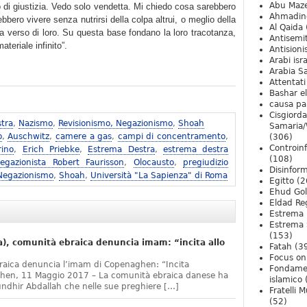
Abu Maz
 di giustizia. Vedo solo vendetta. Mi chiedo cosa sarebbero
Ahmadin
bero vivere senza nutrirsi della colpa altrui, o meglio della
Al Qaida
a verso di loro. Su questa base fondano la loro tracotanza,
Antisemi
teriale infinito”.
Antision
Arabi isra
Arabia S
Attentati
Bashar e
causa pa
Cisgiord
tra
,
Nazismo
,
Revisionismo, Negazionismo
,
Shoah
Samaria/
o
,
Auschwitz
,
camere a gas
,
campi di concentramento
,
(306)
Controin
rino
,
Erich Priebke
,
Estrema Destra
,
estrema destra
(108)
egazionista Robert Faurisson
,
Olocausto
,
pregiudizio
Disinfor
 Negazionismo
,
Shoah
,
Università "La Sapienza" di Roma
Egitto
(2
Ehud Go
Eldad Re
Estrema 
Estrema 
(153)
, comunità ebraica denuncia imam: “incita allo
Fatah
(3
Focus on 
raica denuncia l’imam di Copenaghen: “Incita
Fondame
ghen, 11 Maggio 2017 – La comunità ebraica danese ha
islamico
undhir Abdallah che nelle sue preghiere […]
Fratelli 
(52)