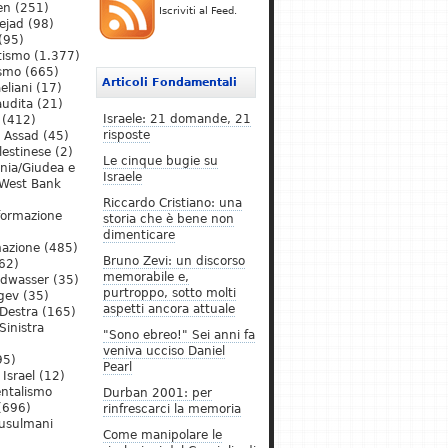
en
(251)
Iscriviti al Feed.
ejad
(98)
(95)
tismo
(1.377)
ismo
(665)
Articoli Fondamentali
eliani
(17)
audita
(21)
Israele: 21 domande, 21
(412)
risposte
l Assad
(45)
lestinese
(2)
Le cinque bugie su
ania/Giudea e
Israele
West Bank
Riccardo Cristiano: una
formazione
storia che è bene non
dimenticare
mazione
(485)
Bruno Zevi: un discorso
62)
memorabile e,
ldwasser
(35)
purtroppo, sotto molti
gev
(35)
aspetti ancora attuale
Destra
(165)
Sinistra
"Sono ebreo!" Sei anni fa
veniva ucciso Daniel
95)
Pearl
Israel
(12)
ntalismo
Durban 2001: per
(696)
rinfrescarci la memoria
Musulmani
Come manipolare le