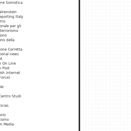
ne Sionistica
irenstein
porting Italy
tro
onale per gli
 terrorismo
sino
ino della
ione Corretta
tional news
et
m On Line
m Post
ish Internet
Force)
le
Centro Studi
icias
orio
tismo
an Media