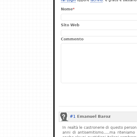
Fai Login
oppure
Iscriviti
: è gratis e bastano
Nome
*
Sito Web
Commento
#1
Emanuel Baroz
In realtà le castronerie di questo pers
anni di antisemitismo…..ma riteniamo 