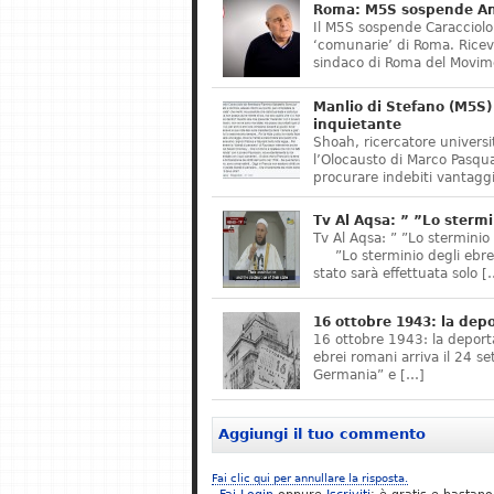
Roma: M5S sospende Ant
Il M5S sospende Caracciolo,
‘comunarie’ di Roma. Riceve
sindaco di Roma del Movime
Manlio di Stefano (M5S) 
inquietante
Shoah, ricercatore universit
l’Olocausto di Marco Pasqua
procurare indebiti vantaggi
Tv Al Aqsa: ” ”Lo stermi
Tv Al Aqsa: ” ”Lo sterminio
”Lo sterminio degli ebrei s
stato sarà effettuata solo [
16 ottobre 1943: la dep
16 ottobre 1943: la deporta
ebrei romani arriva il 24 se
Germania” e […]
Aggiungi il tuo commento
Fai clic qui per annullare la risposta.