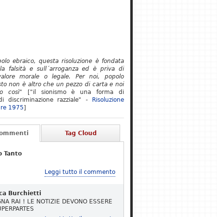
polo ebraico, questa risoluzione è fondata
lla falsità e sull´arroganza ed è priva di
alore morale o legale. Per noi, popolo
to non è altro che un pezzo di carta e noi
o così"
["il sionismo è una forma di
i discriminazione razziale" -
Risoluzione
re 1975
]
Commenti
Tag Cloud
o Tanto
Leggi tutto il commento
ca Burchietti
NA RAI ! LE NOTIZIE DEVONO ESSERE
UPERPARTES