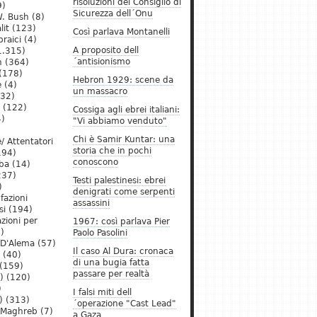
risoluzioni del Consiglio di
9)
Sicurezza dell´Onu
. Bush
(8)
lit
(123)
Così parlava Montanelli
raici
(4)
A proposito dell
1.315)
´antisionismo
h
(364)
(178)
Hebron 1929: scene da
e
(4)
un massacro
32)
(122)
Cossiga agli ebrei italiani:
)
"Vi abbiamo venduto"
Chi è Samir Kuntar: una
/ Attentatori
storia che in pochi
194)
conoscono
ba
(14)
237)
Testi palestinesi: ebrei
)
denigrati come serpenti
 fazioni
assassini
si
(194)
zioni per
1967: così parlava Pier
)
Paolo Pasolini
 D'Alema
(57)
Il caso Al Dura: cronaca
(40)
di una bugia fatta
(159)
passare per realtà
)
(120)
)
I falsi miti dell
)
(313)
´operazione "Cast Lead"
l Maghreb
(7)
a Gaza