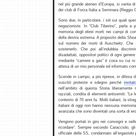
nel più grande ateneo d’Europa, si vanta di
dei club di Forza Italia a Seminara (Reggio 
Sono due, in particolare, i siti sui quali qu
negazioniste. In “Club Tiberino”, parla a p
memoria degli ebrei morti nei campi di con
della destra estrema. A proposito della Sho
sul numero dei morti di Auschwitz. Che 
sostenerlo. Che poi all’indubbia discrim
disadattati, oppositori politici di ogni gener
mediante “camere a gas” è cosa su cui io p
attesa di un mio personale ed informato con
Scende in campo, a più riprese, in difesa 
suscitò proteste e sdegno perché
invita
nell’ambito di questa Storia liberamente r
razziali, condita di elementi antisemiti: “Le 
contesto di 70 anni fa. Molti italiani, la st
italiani di oggi non hanno nessuna memoria di
avanzata che sono diventati una sorta di ero
Vengono portati in giro nei convegni e nel
ricordare”. Sempre secondo Caracciolo, gli 
ufficiale delle SS, condannato all’ergastolo p