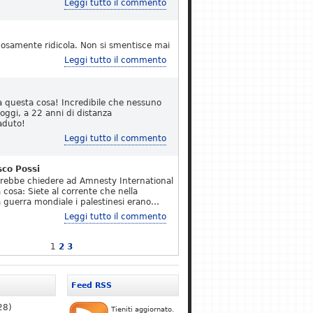
Leggi tutto il commento
osamente ridicola. Non si smentisce mai
Leggi tutto il commento
a questa cosa! Incredibile che nessuno
 oggi, a 22 anni di distanza
aduto!
Leggi tutto il commento
sco Possi
erebbe chiedere ad Amnesty International
 cosa: Siete al corrente che nella
 guerra mondiale i palestinesi erano…
Leggi tutto il commento
1
2
3
Feed RSS
28)
Tieniti aggiornato.