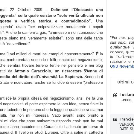
oma, 22 Ottobre 2009 –
Definisce l’Olocausto una
eggenda” sulla quale esistono “solo verità ufficiali non
ggette a verifica storica e contraddittorio”.
Una
eggenda” usata “per colpevolizzare moralmente i popoli
nti”. Anche le camere a gas, “ammesso e non concesso che
"Per noi, po
este siano mai veramente esistite”, sono una delle tante
sull´odio, su
ità “da verificare”.
qualunque v
ebraico, ques
me “i sei milioni di morti nei campi di concentramento”. È la
lo tratterem
oria reinterpretata secondo i folli principi del negazionismo,
razzismo e d
che sembra trovare terreno fertile nel pensiero e nei blog
ONU Novemb
stiti da
Antonio Caracciolo, un ricercatore 59enne di
losofia del diritto dell’università La Sapienza.
Secondo il
o Stato è ricercatore, anche se lui dice di essere “professore
Ultimi 
Lucian
ntisce la propria difesa del negazionismo, anzi, ne fa una
...ecco.
ei negazionisti di poter esprimere le loro idee, senza finire in
suoi studenti o le persone che lo leggono qualcuno si sia mai
insulti, ma non mi interessa. Vado avanti: sono pronto a
Frsncis
chi mi dice che sono antisemita rispondo così: non ho mai
VERGOG
o scorso anno accademico, Caracciolo ha tenuto un corso di
DATE S
laurea di II livello in Studi Europei. Oltre a salire in cattedra