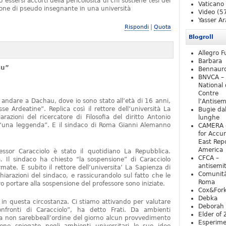
essersi accorti della pericolosità di chi sostiene tesi del
Vaticano
one di pseudo insegnante in una università
Video
(5
Yasser Ar
|
Rispondi
Quota
Blogroll
Allegro F
Barbara
au”
Bennaur
BNVCA –
National 
Contre
 andare a Dachau, dove io sono stato all’età di 16 anni,
l’Antise
e Ardeatine”. Replica così il rettore dell’università La
Bugie da
razioni del ricercatore di Filosofia del diritto Antonio
lunghe
o “una leggenda”. E il sindaco di Roma Gianni Alemanno
CAMERA 
for Accur
East Repo
America
fessor Caracciolo è stato il quotidiano La Repubblica.
CFCA –
 Il sindaco ha chiesto “la sospensione” di Caracciolo
antisemi
mate. E subito il rettore dell’universita’ La Sapienza di
Comunità
iarazioni del sindaco, e rassicurandolo sul fatto che le
Roma
 portare alla sospensione del professore sono iniziate.
Cox&For
Debka
e in questa circostanza. Ci stiamo attivando per valutare
Deborah 
nfronti di Caracciolo”, ha detto Frati. Da ambienti
Elder of 
ra non sarebbeall’ordine del giorno alcun provvedimento
Esperim