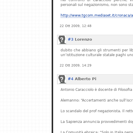
nei confronti di Caracciolo perché, v
personali sul negazionismo, non sono stat
http://www.tgcom.mediaset.it/cronaca/ar
22 Ott 2009, 12:48
#3
Lorenzo
dubito che abbiano gli strumenti per l
un’istituzione culturale statale paghi u
22 Ott 2009, 14:29
#4
Alberto Pi
Antonio Caracciolo è docente di Filosofia 
Alemanno: “Accertamenti anche sull’iscriz
Lo scandalo del prof negazionista. Il re
La Sapienza annuncia provvedimenti dopo
La Comunità ebraica: “Solo in Italia pe