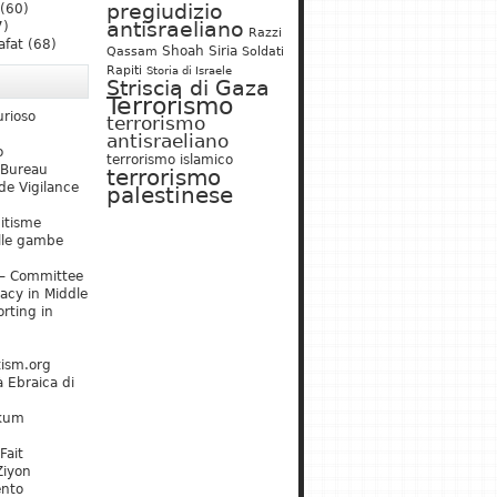
pregiudizio
(60)
antisraeliano
7)
Razzi
afat
(68)
Shoah
Siria
Qassam
Soldati
Rapiti
Storia di Israele
Striscia di Gaza
Terrorismo
urioso
terrorismo
antisraeliano
o
terrorismo islamico
 Bureau
terrorismo
de Vigilance
palestinese
mitisme
lle gambe
– Committee
acy in Middle
rting in
tism.org
 Ebraica di
kum
Fait
Ziyon
ento