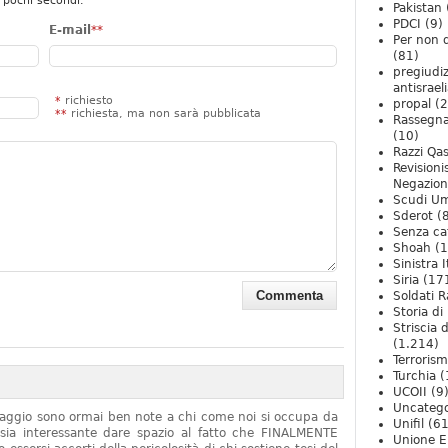
 pochi secondi.
Pakistan
PDCI
(9)
E-mail
**
Per non 
(81)
pregiudiz
antisrael
*
richiesto
propal
(2
**
richiesta, ma non sarà pubblicata
Rassegn
(10)
Razzi Qa
Revision
Negazio
Scudi U
Sderot
(8
Senza ca
Shoah
(1
Sinistra I
Siria
(17
Soldati R
Storia di 
Striscia 
(1.214)
Terroris
Turchia
(
UCOII
(9
Uncatego
onaggio sono ormai ben note a chi come noi si occupa da
Unifil
(61
sia interessante dare spazio al fatto che FINALMENTE
Unione E