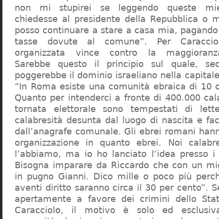
non mi stupirei se leggendo queste mie
chiedesse al presidente della Repubblica o 
posso continuare a stare a casa mia, pagando 
tasse dovute al comune”. Per Caraccio
organizzata vince contro la maggioranza
Sarebbe questo il principio sul quale, se
poggerebbe il dominio israeliano nella capita
“In Roma esiste una comunità ebraica di 10 
Quanto per intenderci a fronte di 400.000 cal
tornata elettorale sono tempestati di lette
calabresità desunta dal luogo di nascita e fa
dall’anagrafe comunale. Gli ebrei romani hann
organizzazione in quanto ebrei. Noi calabr
l’abbiamo, ma io ho lanciato l’idea presso 
Bisogna imparare da Riccardo che con un migl
in pugno Gianni. Dico mille o poco più perch
aventi diritto saranno circa il 30 per cento”. S
apertamente a favore dei crimini dello Stat
Caracciolo, il motivo è solo ed esclusi