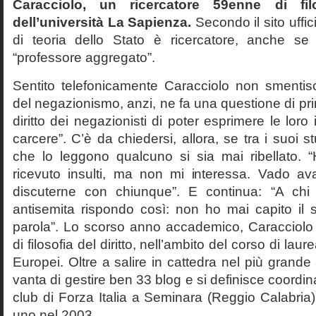
Caracciolo, un ricercatore 59enne di filo
dell’università La Sapienza.
Secondo il sito uffic
di teoria dello Stato è ricercatore, anche se
“professore aggregato”.
Sentito telefonicamente Caracciolo non smentisc
del negazionismo, anzi, ne fa una questione di pri
diritto dei negazionisti di poter esprimere le loro 
carcere”. C’è da chiedersi, allora, se tra i suoi 
che lo leggono qualcuno si sia mai ribellato. 
ricevuto insulti, ma non mi interessa. Vado av
discuterne con chiunque”. E continua: “A ch
antisemita rispondo così: non ho mai capito il s
parola”. Lo scorso anno accademico, Caracciolo
di filosofia del diritto, nell’ambito del corso di laurea
Europei. Oltre a salire in cattedra nel più grande
vanta di gestire ben 33 blog e si definisce coordin
club di Forza Italia a Seminara (Reggio Calabria
uno nel 2003.