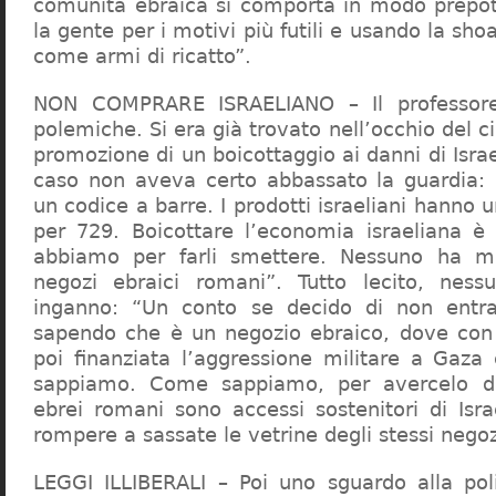
comunità ebraica si comporta in modo prepo
la gente per i motivi più futili e usando la sho
come armi di ricatto”.
NON COMPRARE ISRAELIANO – Il professor
polemiche. Si era già trovato nell’occhio del ci
promozione di un boicottaggio ai danni di Isra
caso non aveva certo abbassato la guardia: 
un codice a barre. I prodotti israeliani hanno u
per 729. Boicottare l’economia israeliana è
abbiamo per farli smettere. Nessuno ha m
negozi ebraici romani”. Tutto lecito, ness
inganno: “Un conto se decido di non entr
sapendo che è un negozio ebraico, dove con 
poi finanziata l’aggressione militare a Gaza
sappiamo. Come sappiamo, per avercelo de
ebrei romani sono accessi sostenitori di Isra
rompere a sassate le vetrine degli stessi negoz
LEGGI ILLIBERALI – Poi uno sguardo alla poli