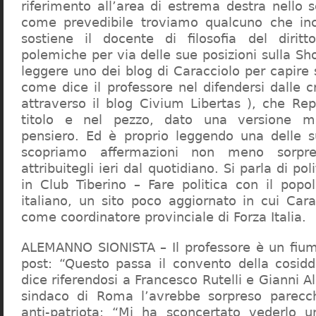
riferimento all’area di estrema destra nello s
come prevedibile troviamo qualcuno che in
sostiene il docente di filosofia del diritt
polemiche per via delle sue posizioni sulla S
leggere uno dei blog di Caracciolo per capire
come dice il professore nel difendersi dalle cr
attraverso il blog Civium Libertas ), che Rep
titolo e nel pezzo, dato una versione mi
pensiero. Ed è proprio leggendo una delle s
scopriamo affermazioni non meno sorpre
attribuitegli ieri dal quotidiano. Si parla di po
in Club Tiberino – Fare politica con il popo
italiano, un sito poco aggiornato in cui Cara
come coordinatore provinciale di Forza Italia.
ALEMANNO SIONISTA – Il professore è un fium
post: “Questo passa il convento della cosid
dice riferendosi a Francesco Rutelli e Gianni 
sindaco di Roma l’avrebbe sorpreso parecch
anti-patriota: “Mi ha sconcertato vederlo u