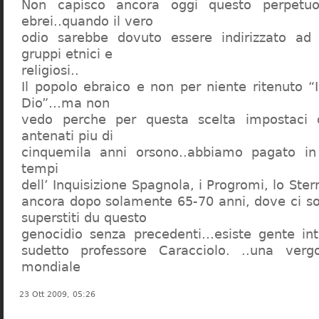
Non capisco ancora oggi questo perpetuo
ebrei..quando il vero
odio sarebbe dovuto essere indirizzato ad
gruppi etnici e
religiosi..
Il popolo ebraico e non per niente ritenuto “
Dio”…ma non
vedo perche per questa scelta impostaci 
antenati piu di
cinquemila anni orsono..abbiamo pagato in
tempi
dell’ Inquisizione Spagnola, i Progromi, lo St
ancora dopo solamente 65-70 anni, dove ci s
superstiti du questo
genocidio senza precedenti…esiste gente int
sudetto professore Caracciolo. ..una verg
mondiale
23 Ott 2009, 05:26