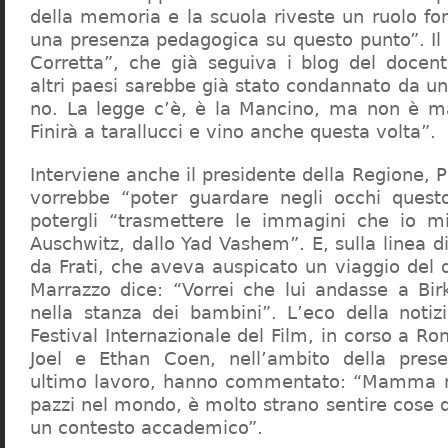
della memoria e la scuola riveste un ruolo f
una presenza pedagogica su questo punto”. Il 
Corretta”, che già seguiva i blog del docen
altri paesi sarebbe già stato condannato da un t
no. La legge c’è, è la Mancino, ma non è ma
Finirà a tarallucci e vino anche questa volta”.
Interviene anche il presidente della Regione, 
vorrebbe “poter guardare negli occhi questo
potergli “trasmettere le immagini che io m
Auschwitz, dallo Yad Vashem”. E, sulla linea 
da Frati, che aveva auspicato un viaggio del
Marrazzo dice: “Vorrei che lui andasse a Bi
nella stanza dei bambini”. L’eco della notiz
Festival Internazionale del Film, in corso a Rom
Joel e Ethan Coen, nell’ambito della prese
ultimo lavoro, hanno commentato: “Mamma m
pazzi nel mondo, è molto strano sentire cose 
un contesto accademico”.