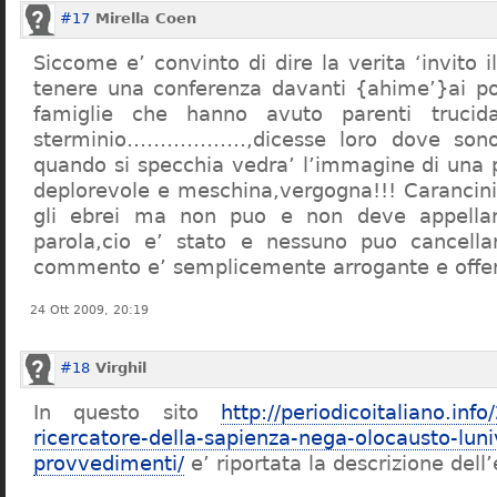
#17
Mirella Coen
Siccome e’ convinto di dire la verita ‘invito i
tenere una conferenza davanti {ahime’}ai poc
famiglie che hanno avuto parenti trucid
sterminio………………,dicesse loro dove sono f
quando si specchia vedra’ l’immagine di una 
deplorevole e meschina,vergogna!!! Carancin
gli ebrei ma non puo e non deve appellarsi
parola,cio e’ stato e nessuno puo cancellar
commento e’ semplicemente arrogante e offe
24 Ott 2009, 20:19
#18
Virghil
In questo sito
http://periodicoitaliano.inf
ricercatore-della-sapienza-nega-olocausto-lun
provvedimenti/
e’ riportata la descrizione dell’