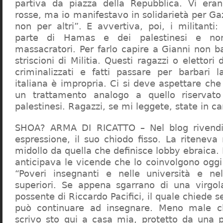
partiva da piazza della Repubblica. Vi era
rosse, ma io manifestavo in solidarietà per Gaz
non per altri”. E avvertiva, poi, i militanti
parte di Hamas e dei palestinesi e non 
massacratori. Per farlo capire a Gianni non b
striscioni di Militia. Questi ragazzi o elettori
criminalizzati e fatti passare per barbari l
italiana è impropria. Ci si deve aspettare che 
un trattamento analogo a quello riserva
palestinesi. Ragazzi, se mi leggete, state in 
SHOA? ARMA DI RICATTO – Nel blog rivendic
espressione, il suo chiodo fisso. La riteneva
midollo da quella che definisce lobby ebraica.
anticipava le vicende che lo coinvolgono oggi
“Poveri insegnanti e nelle università e ne
superiori. Se appena sgarrano di una virgol
possente di Riccardo Pacifici, il quale chiede s
può continuare ad insegnare. Meno male c
scrivo sto qui a casa mia, protetto da una 