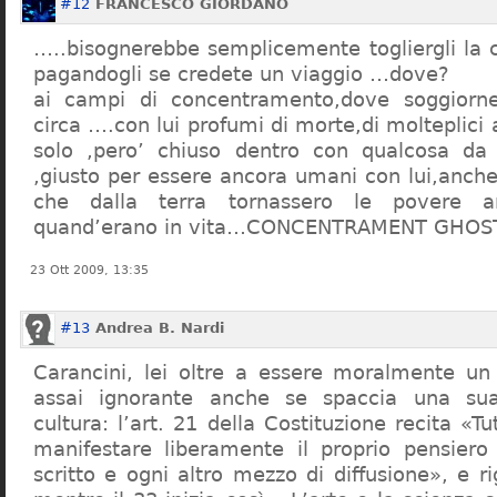
#12
FRANCESCO GIORDANO
…..bisognerebbe semplicemente togliergli la c
pagandogli se credete un viaggio …dove?
ai campi di concentramento,dove soggiorn
circa ….con lui profumi di morte,di molteplici 
solo ,pero’ chiuso dentro con qualcosa d
,giusto per essere ancora umani con lui,anch
che dalla terra tornassero le povere a
quand’erano in vita…CONCENTRAMENT GHOST
23 Ott 2009, 13:35
#13
Andrea B. Nardi
Carancini, lei oltre a essere moralmente un
assai ignorante anche se spaccia una su
cultura: l’art. 21 della Costituzione recita «Tu
manifestare liberamente il proprio pensiero
scritto e ogni altro mezzo di diffusione», e 