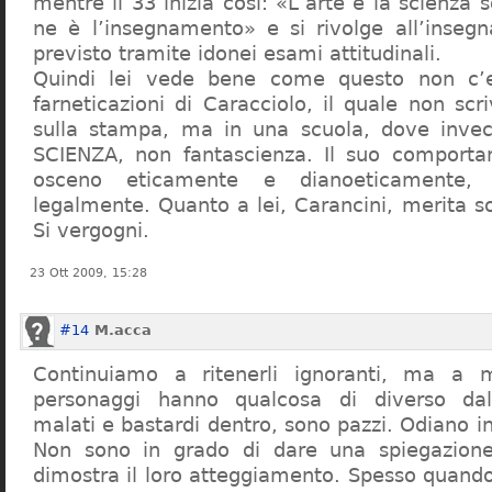
mentre il 33 inizia così: «L’arte e la scienza s
ne è l’insegnamento» e si rivolge all’inseg
previsto tramite idonei esami attitudinali.
Quindi lei vede bene come questo non c’e
farneticazioni di Caracciolo, il quale non scr
sulla stampa, ma in una scuola, dove inve
SCIENZA, non fantascienza. Il suo comport
osceno eticamente e dianoeticamente, 
legalmente. Quanto a lei, Carancini, merita so
Si vergogni.
23 Ott 2009, 15:28
#14
M.acca
Continuiamo a ritenerli ignoranti, ma a 
personaggi hanno qualcosa di diverso dal
malati e bastardi dentro, sono pazzi. Odiano i
Non sono in grado di dare una spiegazione
dimostra il loro atteggiamento. Spesso quando