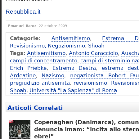
Repubblica.it
Emanuel Baroz
, 22 ottobre 2009
Categorie:
Antisemitismo
,
Estrema De
Revisionismo, Negazionismo
,
Shoah
Tags:
Antisemitismo
,
Antonio Caracciolo
,
Ausch
campi di concentramento
,
campi di sterminio naz
Erich Priebke
,
Estrema Destra
,
estrema dest
Ardeatine
,
Nazismo
,
negazionista Robert Fau
pregiudizio antisemita
,
revisionismo
,
Revisioni
Shoah
,
Università "La Sapienza" di Roma
Articoli Correlati
Copenaghen (Danimarca), comuni
denuncia imam: “incita allo sterm
ebrei”