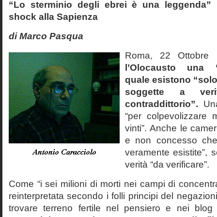
“Lo sterminio degli ebrei è una leggenda” p
shock alla Sapienza
di Marco Pasqua
Roma, 22 Ottobr
l’Olocausto una 
quale esistono “solo 
soggette a veri
contraddittorio”.
Una
“per colpevolizzare 
vinti”. Anche le cam
e non concesso che
veramente esistite”, 
verità “da verificare”.
Come “i sei milioni di morti nei campi di concentr
reinterpretata secondo i folli principi del negazi
trovare terreno fertile nel pensiero e nei blog