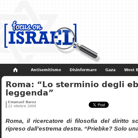
Antisemitismo
Disinformare
Gaza
West 
Roma: “Lo sterminio degli eb
Non dimenticare
Storia di Israele
leggenda”
Emanuel Baroz
22 ottobre 2009
Roma, il ricercatore di filosofia del diritto 
ripreso dall’estrema destra. “Priebke? Solo un