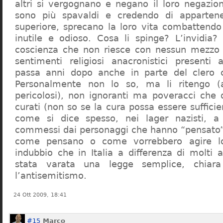
altri si vergognano e negano il loro negazion
sono più spavaldi e credendo di apparten
superiore, sprecano la loro vita combattendo
inutile e odioso. Cosa li spinge? L’invidia? 
coscienza che non riesce con nessun mezzo a
sentimenti religiosi anacronistici presenti
passa anni dopo anche in parte del clero cr
Personalmente non lo so, ma li ritengo (
pericolosi), non ignoranti ma poveracci che
curati (non so se la cura possa essere suffici
come si dice spesso, nei lager nazisti, a 
commessi dai personaggi che hanno “pensato”
come pensano o come vorrebbero agire l
indubbio che in Italia a differenza di molti a
stata varata una legge semplice, chiar
l’antisemitismo.
24 Ott 2009, 18:41
#15
Marco