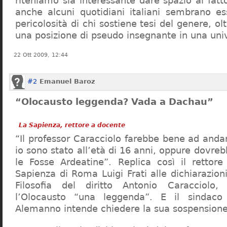
riteniamo sia interessante dare spazio al fa
anche alcuni quotidiani italiani sembrano ess
pericolosità di chi sostiene tesi del genere, o
una posizione di pseudo insegnante in una uni
22 Ott 2009, 12:44
#2
Emanuel Baroz
“Olocausto leggenda? Vada a Dachau”
La Sapienza, rettore a docente
“Il professor Caracciolo farebbe bene ad and
io sono stato all’età di 16 anni, oppure dovre
le Fosse Ardeatine”. Replica così il rettore 
Sapienza di Roma Luigi Frati alle dichiarazioni
Filosofia del diritto Antonio Caracciolo
l’Olocausto “una leggenda”. E il sindac
Alemanno intende chiedere la sua sospensione