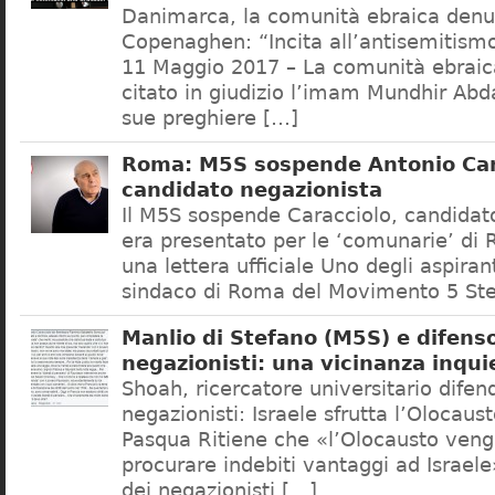
Danimarca, la comunità ebraica denu
Copenaghen: “Incita all’antisemitis
11 Maggio 2017 – La comunità ebrai
citato in giudizio l’imam Mundhir Abd
sue preghiere […]
Roma: M5S sospende Antonio Car
candidato negazionista
Il M5S sospende Caracciolo, candidato
era presentato per le ‘comunarie’ di
una lettera ufficiale Uno degli aspiran
sindaco di Roma del Movimento 5 Ste
Manlio di Stefano (M5S) e difenso
negazionisti: una vicinanza inqui
Shoah, ricercatore universitario difen
negazionisti: Israele sfrutta l’Olocaus
Pasqua Ritiene che «l’Olocausto venga
procurare indebiti vantaggi ad Israele
dei negazionisti […]