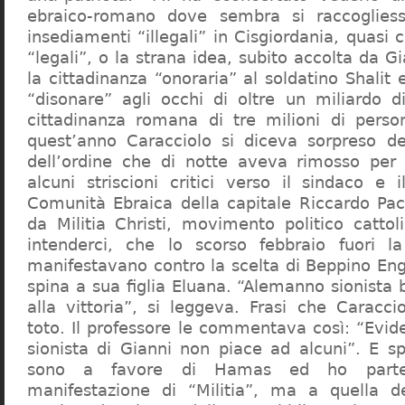
ebraico-romano dove sembra si raccogliess
insediamenti “illegali” in Cisgiordania, quasi c
“legali”, o la strana idea, subito accolta da G
la cittadinanza “onoraria” al soldatino Shali
“disonare” agli occhi di oltre un miliardo d
cittadinanza romana di tre milioni di perso
quest’anno Caracciolo si diceva sorpreso del
dell’ordine che di notte aveva rimosso per
alcuni striscioni critici verso il sindaco e 
Comunità Ebraica della capitale Riccardo Paci
da Militia Christi, movimento politico cattoli
intenderci, che lo scorso febbraio fuori la
manifestavano contro la scelta di Beppino Eng
spina a sua figlia Eluana. “Alemanno sionista
alla vittoria”, si leggeva. Frasi che Caracci
toto. Il professore le commentava così: “Evid
sionista di Gianni non piace ad alcuni”. E s
sono a favore di Hamas ed ho partec
manifestazione di “Militia”, ma a quella 