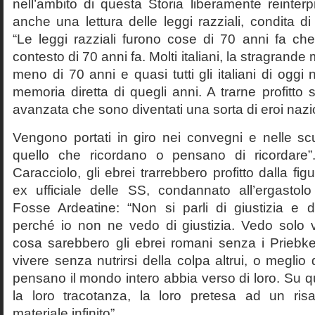
nell’ambito di questa Storia liberamente reinterpr
anche una lettura delle leggi razziali, condita di
“Le leggi razziali furono cose di 70 anni fa che
contesto di 70 anni fa. Molti italiani, la stragran
meno di 70 anni e quasi tutti gli italiani di og
memoria diretta di quegli anni. A trarne profitto 
avanzata che sono diventati una sorta di eroi nazio
Vengono portati in giro nei convegni e nelle sc
quello che ricordano o pensano di ricordare
Caracciolo, gli ebrei trarrebbero profitto dalla fig
ex ufficiale delle SS, condannato all’ergastolo 
Fosse Ardeatine: “Non si parli di giustizia e 
perché io non ne vedo di giustizia. Vedo solo 
cosa sarebbero gli ebrei romani senza i Prieb
vivere senza nutrirsi della colpa altrui, o meglio
pensano il mondo intero abbia verso di loro. Su 
la loro tracotanza, la loro pretesa ad un ris
materiale infinito”.