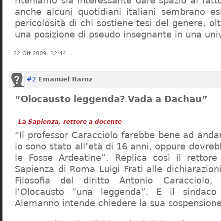
riteniamo sia interessante dare spazio al fa
anche alcuni quotidiani italiani sembrano ess
pericolosità di chi sostiene tesi del genere, o
una posizione di pseudo insegnante in una uni
22 Ott 2009, 12:44
#2
Emanuel Baroz
“Olocausto leggenda? Vada a Dachau”
La Sapienza, rettore a docente
“Il professor Caracciolo farebbe bene ad and
io sono stato all’età di 16 anni, oppure dovre
le Fosse Ardeatine”. Replica così il rettore 
Sapienza di Roma Luigi Frati alle dichiarazioni
Filosofia del diritto Antonio Caracciolo
l’Olocausto “una leggenda”. E il sindac
Alemanno intende chiedere la sua sospensione