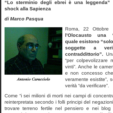
“Lo sterminio degli ebrei è una leggenda” p
shock alla Sapienza
di Marco Pasqua
Roma, 22 Ottobr
l’Olocausto una 
quale esistono “solo 
soggette a veri
contraddittorio”.
Una
“per colpevolizzare 
vinti”. Anche le cam
e non concesso che
veramente esistite”, 
verità “da verificare”.
Come “i sei milioni di morti nei campi di concentr
reinterpretata secondo i folli principi del negazi
trovare terreno fertile nel pensiero e nei blog