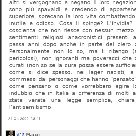
altri si vergognano e negano il loro negazion
sono più spavaldi e credendo di apparten
superiore, sprecano la loro vita combattendo
inutile e odioso. Cosa li spinge? L’invidia? 
coscienza che non riesce con nessun mezzo a
sentimenti religiosi anacronistici presenti
passa anni dopo anche in parte del clero cr
Personalmente non lo so, ma li ritengo (
pericolosi), non ignoranti ma poveracci che
curati (non so se la cura possa essere suffici
come si dice spesso, nei lager nazisti, a 
commessi dai personaggi che hanno “pensato”
come pensano o come vorrebbero agire l
indubbio che in Italia a differenza di molti a
stata varata una legge semplice, chiar
l’antisemitismo.
24 Ott 2009, 18:41
#15
Marco