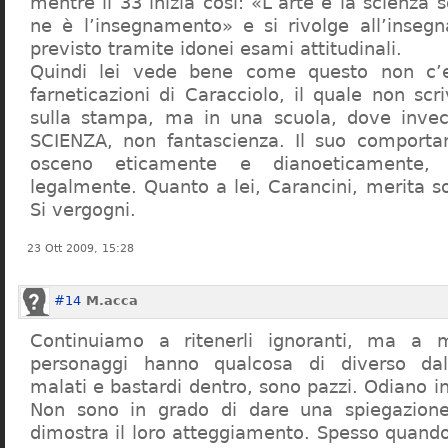
mentre il 33 inizia così: «L’arte e la scienza s
ne è l’insegnamento» e si rivolge all’inseg
previsto tramite idonei esami attitudinali.
Quindi lei vede bene come questo non c’e
farneticazioni di Caracciolo, il quale non scr
sulla stampa, ma in una scuola, dove inve
SCIENZA, non fantascienza. Il suo comport
osceno eticamente e dianoeticamente, 
legalmente. Quanto a lei, Carancini, merita so
Si vergogni.
23 Ott 2009, 15:28
#14
M.acca
Continuiamo a ritenerli ignoranti, ma a 
personaggi hanno qualcosa di diverso dal
malati e bastardi dentro, sono pazzi. Odiano i
Non sono in grado di dare una spiegazione
dimostra il loro atteggiamento. Spesso quando