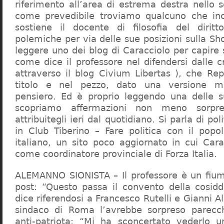
riferimento all’area di estrema destra nello s
come prevedibile troviamo qualcuno che in
sostiene il docente di filosofia del diritt
polemiche per via delle sue posizioni sulla S
leggere uno dei blog di Caracciolo per capire
come dice il professore nel difendersi dalle cr
attraverso il blog Civium Libertas ), che Rep
titolo e nel pezzo, dato una versione mi
pensiero. Ed è proprio leggendo una delle s
scopriamo affermazioni non meno sorpre
attribuitegli ieri dal quotidiano. Si parla di po
in Club Tiberino – Fare politica con il popo
italiano, un sito poco aggiornato in cui Cara
come coordinatore provinciale di Forza Italia.
ALEMANNO SIONISTA – Il professore è un fium
post: “Questo passa il convento della cosid
dice riferendosi a Francesco Rutelli e Gianni 
sindaco di Roma l’avrebbe sorpreso parecch
anti-patriota: “Mi ha sconcertato vederlo u