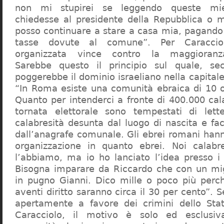
non mi stupirei se leggendo queste mie
chiedesse al presidente della Repubblica o 
posso continuare a stare a casa mia, pagando 
tasse dovute al comune”. Per Caraccio
organizzata vince contro la maggioranza
Sarebbe questo il principio sul quale, se
poggerebbe il dominio israeliano nella capita
“In Roma esiste una comunità ebraica di 10 
Quanto per intenderci a fronte di 400.000 cal
tornata elettorale sono tempestati di lette
calabresità desunta dal luogo di nascita e fa
dall’anagrafe comunale. Gli ebrei romani hann
organizzazione in quanto ebrei. Noi calabr
l’abbiamo, ma io ho lanciato l’idea presso 
Bisogna imparare da Riccardo che con un migl
in pugno Gianni. Dico mille o poco più perch
aventi diritto saranno circa il 30 per cento”. S
apertamente a favore dei crimini dello Stat
Caracciolo, il motivo è solo ed esclusi