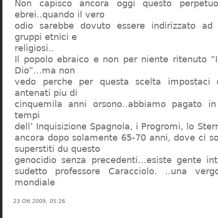
Non capisco ancora oggi questo perpetuo
ebrei..quando il vero
odio sarebbe dovuto essere indirizzato ad
gruppi etnici e
religiosi..
Il popolo ebraico e non per niente ritenuto “
Dio”…ma non
vedo perche per questa scelta impostaci 
antenati piu di
cinquemila anni orsono..abbiamo pagato in
tempi
dell’ Inquisizione Spagnola, i Progromi, lo St
ancora dopo solamente 65-70 anni, dove ci s
superstiti du questo
genocidio senza precedenti…esiste gente int
sudetto professore Caracciolo. ..una verg
mondiale
23 Ott 2009, 05:26