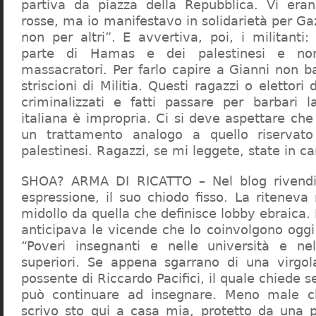
partiva da piazza della Repubblica. Vi era
rosse, ma io manifestavo in solidarietà per Gaz
non per altri”. E avvertiva, poi, i militanti
parte di Hamas e dei palestinesi e non 
massacratori. Per farlo capire a Gianni non b
striscioni di Militia. Questi ragazzi o elettori
criminalizzati e fatti passare per barbari l
italiana è impropria. Ci si deve aspettare che 
un trattamento analogo a quello riserva
palestinesi. Ragazzi, se mi leggete, state in 
SHOA? ARMA DI RICATTO – Nel blog rivendic
espressione, il suo chiodo fisso. La riteneva
midollo da quella che definisce lobby ebraica.
anticipava le vicende che lo coinvolgono oggi
“Poveri insegnanti e nelle università e ne
superiori. Se appena sgarrano di una virgol
possente di Riccardo Pacifici, il quale chiede s
può continuare ad insegnare. Meno male c
scrivo sto qui a casa mia, protetto da una 