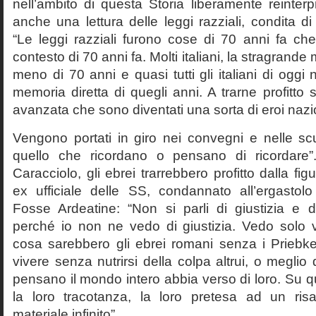
nell’ambito di questa Storia liberamente reinterpr
anche una lettura delle leggi razziali, condita di
“Le leggi razziali furono cose di 70 anni fa che
contesto di 70 anni fa. Molti italiani, la stragran
meno di 70 anni e quasi tutti gli italiani di og
memoria diretta di quegli anni. A trarne profitto 
avanzata che sono diventati una sorta di eroi nazio
Vengono portati in giro nei convegni e nelle sc
quello che ricordano o pensano di ricordare
Caracciolo, gli ebrei trarrebbero profitto dalla fig
ex ufficiale delle SS, condannato all’ergastolo 
Fosse Ardeatine: “Non si parli di giustizia e 
perché io non ne vedo di giustizia. Vedo solo 
cosa sarebbero gli ebrei romani senza i Prieb
vivere senza nutrirsi della colpa altrui, o meglio
pensano il mondo intero abbia verso di loro. Su 
la loro tracotanza, la loro pretesa ad un ris
materiale infinito”.