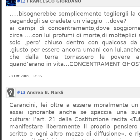
#12
FRANCESCO GIORDANO
…..bisognerebbe semplicemente togliergli la c
pagandogli se credete un viaggio …dove?
ai campi di concentramento,dove soggiorn
circa ….con lui profumi di morte,di molteplici 
solo ,pero’ chiuso dentro con qualcosa d
,giusto per essere ancora umani con lui,anch
che dalla terra tornassero le povere a
quand’erano in vita…CONCENTRAMENT GHOST
23 Ott 2009, 13:35
#13
Andrea B. Nardi
Carancini, lei oltre a essere moralmente un
assai ignorante anche se spaccia una su
cultura: l’art. 21 della Costituzione recita «Tu
manifestare liberamente il proprio pensiero
scritto e ogni altro mezzo di diffusione», e 