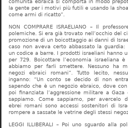
comunità ebraica si comporta in modo prepo
la gente per i motivi più futili e usando la sho
come armi di ricatto”.
NON COMPRARE ISRAELIANO – Il professor
polemiche. Si era già trovato nell’occhio del ci
promozione di un boicottaggio ai danni di Isra
caso non aveva certo abbassato la guardia: 
un codice a barre. I prodotti israeliani hanno u
per 729. Boicottare l’economia israeliana è
abbiamo per farli smettere. Nessuno ha m
negozi ebraici romani”. Tutto lecito, ness
inganno: “Un conto se decido di non entr
sapendo che è un negozio ebraico, dove con 
poi finanziata l’aggressione militare a Gaza
sappiamo. Come sappiamo, per avercelo de
ebrei romani sono accessi sostenitori di Isra
rompere a sassate le vetrine degli stessi negoz
LEGGI ILLIBERALI – Poi uno sguardo alla poli