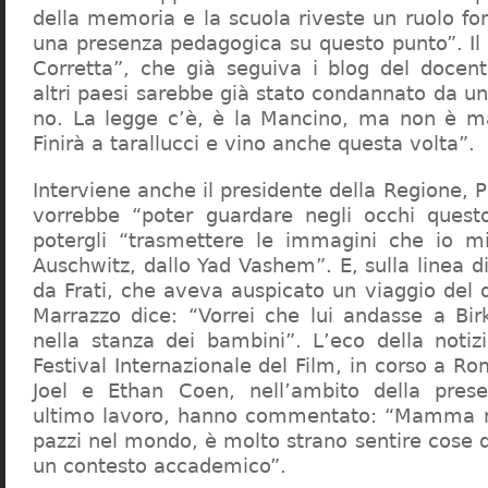
della memoria e la scuola riveste un ruolo f
una presenza pedagogica su questo punto”. Il 
Corretta”, che già seguiva i blog del docen
altri paesi sarebbe già stato condannato da un t
no. La legge c’è, è la Mancino, ma non è ma
Finirà a tarallucci e vino anche questa volta”.
Interviene anche il presidente della Regione, 
vorrebbe “poter guardare negli occhi questo
potergli “trasmettere le immagini che io m
Auschwitz, dallo Yad Vashem”. E, sulla linea 
da Frati, che aveva auspicato un viaggio del
Marrazzo dice: “Vorrei che lui andasse a Bi
nella stanza dei bambini”. L’eco della notiz
Festival Internazionale del Film, in corso a Rom
Joel e Ethan Coen, nell’ambito della prese
ultimo lavoro, hanno commentato: “Mamma m
pazzi nel mondo, è molto strano sentire cose 
un contesto accademico”.