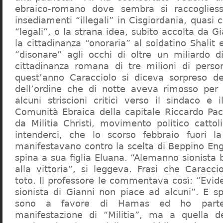
ebraico-romano dove sembra si raccogliess
insediamenti “illegali” in Cisgiordania, quasi c
“legali”, o la strana idea, subito accolta da G
la cittadinanza “onoraria” al soldatino Shali
“disonare” agli occhi di oltre un miliardo d
cittadinanza romana di tre milioni di perso
quest’anno Caracciolo si diceva sorpreso del
dell’ordine che di notte aveva rimosso per
alcuni striscioni critici verso il sindaco e 
Comunità Ebraica della capitale Riccardo Paci
da Militia Christi, movimento politico cattoli
intenderci, che lo scorso febbraio fuori la
manifestavano contro la scelta di Beppino Eng
spina a sua figlia Eluana. “Alemanno sionista
alla vittoria”, si leggeva. Frasi che Caracci
toto. Il professore le commentava così: “Evid
sionista di Gianni non piace ad alcuni”. E s
sono a favore di Hamas ed ho partec
manifestazione di “Militia”, ma a quella 