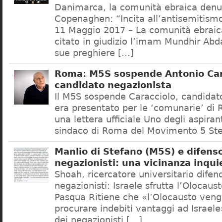
Danimarca, la comunità ebraica denu
Copenaghen: “Incita all’antisemitis
11 Maggio 2017 – La comunità ebrai
citato in giudizio l’imam Mundhir Abd
sue preghiere […]
Roma: M5S sospende Antonio Car
candidato negazionista
Il M5S sospende Caracciolo, candidato
era presentato per le ‘comunarie’ di
una lettera ufficiale Uno degli aspiran
sindaco di Roma del Movimento 5 Ste
Manlio di Stefano (M5S) e difenso
negazionisti: una vicinanza inqui
Shoah, ricercatore universitario difen
negazionisti: Israele sfrutta l’Olocaus
Pasqua Ritiene che «l’Olocausto venga
procurare indebiti vantaggi ad Israele
dei negazionisti […]