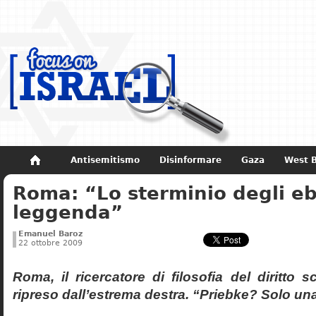
Antisemitismo
Disinformare
Gaza
West 
Roma: “Lo sterminio degli eb
Non dimenticare
Storia di Israele
leggenda”
Emanuel Baroz
22 ottobre 2009
Roma, il ricercatore di filosofia del diritto 
ripreso dall’estrema destra. “Priebke? Solo un