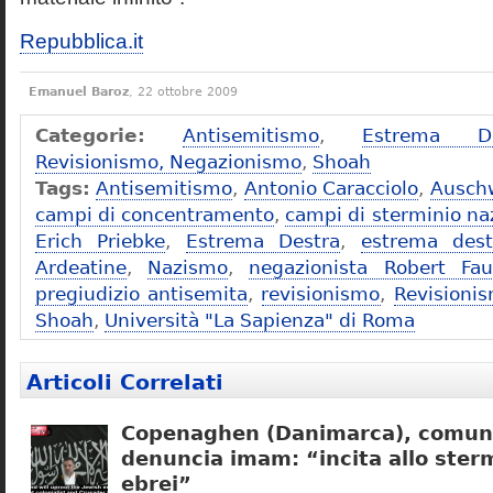
Repubblica.it
Emanuel Baroz
, 22 ottobre 2009
Categorie:
Antisemitismo
,
Estrema De
Revisionismo, Negazionismo
,
Shoah
Tags:
Antisemitismo
,
Antonio Caracciolo
,
Ausch
campi di concentramento
,
campi di sterminio naz
Erich Priebke
,
Estrema Destra
,
estrema dest
Ardeatine
,
Nazismo
,
negazionista Robert Fau
pregiudizio antisemita
,
revisionismo
,
Revisioni
Shoah
,
Università "La Sapienza" di Roma
Articoli Correlati
Copenaghen (Danimarca), comuni
denuncia imam: “incita allo sterm
ebrei”