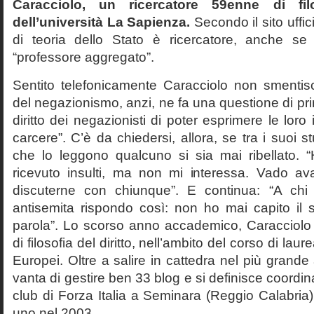
Caracciolo, un ricercatore 59enne di filo
dell’università La Sapienza.
Secondo il sito uffic
di teoria dello Stato è ricercatore, anche se
“professore aggregato”.
Sentito telefonicamente Caracciolo non smentisc
del negazionismo, anzi, ne fa una questione di pri
diritto dei negazionisti di poter esprimere le loro 
carcere”. C’è da chiedersi, allora, se tra i suoi 
che lo leggono qualcuno si sia mai ribellato. 
ricevuto insulti, ma non mi interessa. Vado av
discuterne con chiunque”. E continua: “A ch
antisemita rispondo così: non ho mai capito il s
parola”. Lo scorso anno accademico, Caracciolo
di filosofia del diritto, nell’ambito del corso di laurea
Europei. Oltre a salire in cattedra nel più grande
vanta di gestire ben 33 blog e si definisce coordin
club di Forza Italia a Seminara (Reggio Calabria
uno nel 2003.