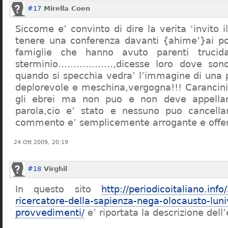
#17
Mirella Coen
Siccome e’ convinto di dire la verita ‘invito i
tenere una conferenza davanti {ahime’}ai poc
famiglie che hanno avuto parenti trucid
sterminio………………,dicesse loro dove sono f
quando si specchia vedra’ l’immagine di una 
deplorevole e meschina,vergogna!!! Carancin
gli ebrei ma non puo e non deve appellarsi
parola,cio e’ stato e nessuno puo cancellar
commento e’ semplicemente arrogante e offe
24 Ott 2009, 20:19
#18
Virghil
In questo sito
http://periodicoitaliano.inf
ricercatore-della-sapienza-nega-olocausto-lun
provvedimenti/
e’ riportata la descrizione dell’