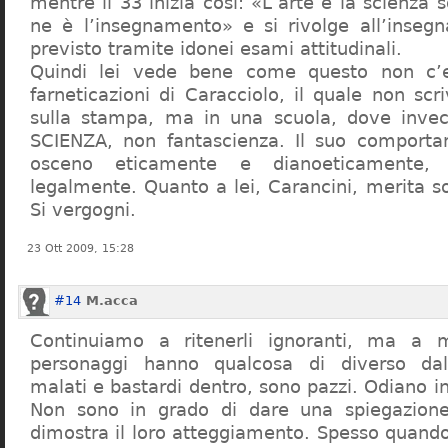
mentre il 33 inizia così: «L’arte e la scienza s
ne è l’insegnamento» e si rivolge all’inseg
previsto tramite idonei esami attitudinali.
Quindi lei vede bene come questo non c’e
farneticazioni di Caracciolo, il quale non scr
sulla stampa, ma in una scuola, dove inve
SCIENZA, non fantascienza. Il suo comport
osceno eticamente e dianoeticamente, 
legalmente. Quanto a lei, Carancini, merita so
Si vergogni.
23 Ott 2009, 15:28
#14
M.acca
Continuiamo a ritenerli ignoranti, ma a 
personaggi hanno qualcosa di diverso dal
malati e bastardi dentro, sono pazzi. Odiano i
Non sono in grado di dare una spiegazione
dimostra il loro atteggiamento. Spesso quando