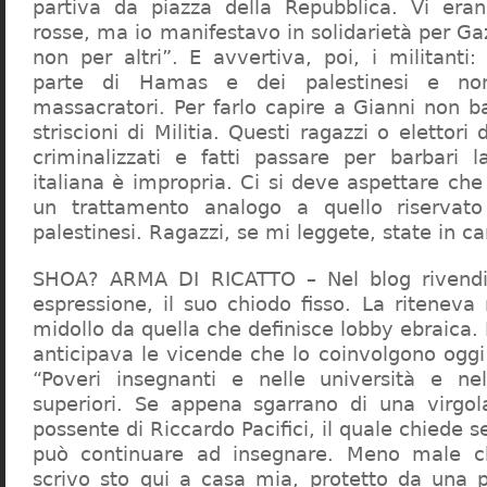
partiva da piazza della Repubblica. Vi era
rosse, ma io manifestavo in solidarietà per Gaz
non per altri”. E avvertiva, poi, i militanti
parte di Hamas e dei palestinesi e non 
massacratori. Per farlo capire a Gianni non b
striscioni di Militia. Questi ragazzi o elettori
criminalizzati e fatti passare per barbari l
italiana è impropria. Ci si deve aspettare che 
un trattamento analogo a quello riserva
palestinesi. Ragazzi, se mi leggete, state in 
SHOA? ARMA DI RICATTO – Nel blog rivendic
espressione, il suo chiodo fisso. La riteneva
midollo da quella che definisce lobby ebraica.
anticipava le vicende che lo coinvolgono oggi
“Poveri insegnanti e nelle università e ne
superiori. Se appena sgarrano di una virgol
possente di Riccardo Pacifici, il quale chiede s
può continuare ad insegnare. Meno male c
scrivo sto qui a casa mia, protetto da una 