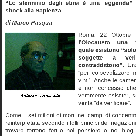
“Lo sterminio degli ebrei è una leggenda” p
shock alla Sapienza
di Marco Pasqua
Roma, 22 Ottobr
l’Olocausto una 
quale esistono “solo 
soggette a veri
contraddittorio”.
Una
“per colpevolizzare 
vinti”. Anche le cam
e non concesso che
veramente esistite”, 
verità “da verificare”.
Come “i sei milioni di morti nei campi di concentr
reinterpretata secondo i folli principi del negazi
trovare terreno fertile nel pensiero e nei blog