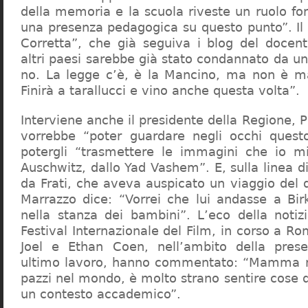
della memoria e la scuola riveste un ruolo f
una presenza pedagogica su questo punto”. Il 
Corretta”, che già seguiva i blog del docen
altri paesi sarebbe già stato condannato da un t
no. La legge c’è, è la Mancino, ma non è ma
Finirà a tarallucci e vino anche questa volta”.
Interviene anche il presidente della Regione, 
vorrebbe “poter guardare negli occhi questo
potergli “trasmettere le immagini che io m
Auschwitz, dallo Yad Vashem”. E, sulla linea 
da Frati, che aveva auspicato un viaggio del
Marrazzo dice: “Vorrei che lui andasse a Bi
nella stanza dei bambini”. L’eco della notiz
Festival Internazionale del Film, in corso a Rom
Joel e Ethan Coen, nell’ambito della prese
ultimo lavoro, hanno commentato: “Mamma m
pazzi nel mondo, è molto strano sentire cose 
un contesto accademico”.