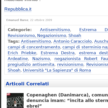
Repubblica.it
Emanuel Baroz
, 22 ottobre 2009
Categorie:
Antisemitismo
,
Estrema De
Revisionismo, Negazionismo
,
Shoah
Tags:
Antisemitismo
,
Antonio Caracciolo
,
Ausch
campi di concentramento
,
campi di sterminio naz
Erich Priebke
,
Estrema Destra
,
estrema dest
Ardeatine
,
Nazismo
,
negazionista Robert Fau
pregiudizio antisemita
,
revisionismo
,
Revisioni
Shoah
,
Università "La Sapienza" di Roma
Articoli Correlati
Copenaghen (Danimarca), comuni
denuncia imam: “incita allo sterm
ebrei”