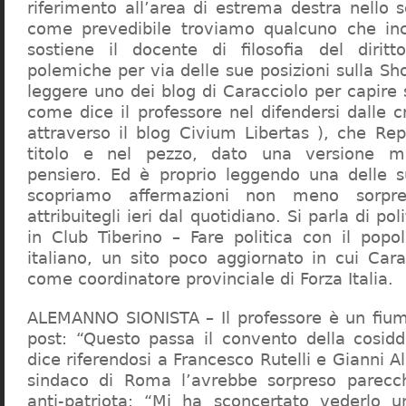
riferimento all’area di estrema destra nello s
come prevedibile troviamo qualcuno che in
sostiene il docente di filosofia del diritt
polemiche per via delle sue posizioni sulla S
leggere uno dei blog di Caracciolo per capire
come dice il professore nel difendersi dalle cr
attraverso il blog Civium Libertas ), che Rep
titolo e nel pezzo, dato una versione mi
pensiero. Ed è proprio leggendo una delle s
scopriamo affermazioni non meno sorpre
attribuitegli ieri dal quotidiano. Si parla di po
in Club Tiberino – Fare politica con il popo
italiano, un sito poco aggiornato in cui Cara
come coordinatore provinciale di Forza Italia.
ALEMANNO SIONISTA – Il professore è un fium
post: “Questo passa il convento della cosid
dice riferendosi a Francesco Rutelli e Gianni 
sindaco di Roma l’avrebbe sorpreso parecch
anti-patriota: “Mi ha sconcertato vederlo u