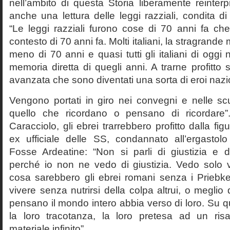
nell’ambito di questa Storia liberamente reinterpr
anche una lettura delle leggi razziali, condita di
“Le leggi razziali furono cose di 70 anni fa che
contesto di 70 anni fa. Molti italiani, la stragran
meno di 70 anni e quasi tutti gli italiani di og
memoria diretta di quegli anni. A trarne profitto 
avanzata che sono diventati una sorta di eroi nazio
Vengono portati in giro nei convegni e nelle sc
quello che ricordano o pensano di ricordare
Caracciolo, gli ebrei trarrebbero profitto dalla fig
ex ufficiale delle SS, condannato all’ergastolo 
Fosse Ardeatine: “Non si parli di giustizia e 
perché io non ne vedo di giustizia. Vedo solo 
cosa sarebbero gli ebrei romani senza i Prieb
vivere senza nutrirsi della colpa altrui, o meglio
pensano il mondo intero abbia verso di loro. Su 
la loro tracotanza, la loro pretesa ad un ris
materiale infinito”.