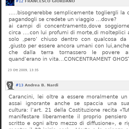
#12
FRANCESCO GIORDANO
…..bisognerebbe semplicemente togliergli la c
pagandogli se credete un viaggio …dove?
ai campi di concentramento,dove soggiorn
circa ….con lui profumi di morte,di molteplici 
solo ,pero’ chiuso dentro con qualcosa d
,giusto per essere ancora umani con lui,anch
che dalla terra tornassero le povere a
quand’erano in vita…CONCENTRAMENT GHOST
23 Ott 2009, 13:35
#13
Andrea B. Nardi
Carancini, lei oltre a essere moralmente un
assai ignorante anche se spaccia una su
cultura: l’art. 21 della Costituzione recita «Tu
manifestare liberamente il proprio pensiero
scritto e ogni altro mezzo di diffusione», e 