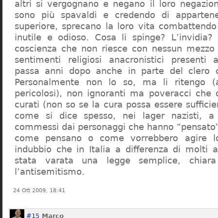
altri si vergognano e negano il loro negazion
sono più spavaldi e credendo di apparten
superiore, sprecano la loro vita combattendo
inutile e odioso. Cosa li spinge? L’invidia? 
coscienza che non riesce con nessun mezzo a
sentimenti religiosi anacronistici presenti
passa anni dopo anche in parte del clero cr
Personalmente non lo so, ma li ritengo (
pericolosi), non ignoranti ma poveracci che
curati (non so se la cura possa essere suffici
come si dice spesso, nei lager nazisti, a 
commessi dai personaggi che hanno “pensato”
come pensano o come vorrebbero agire l
indubbio che in Italia a differenza di molti a
stata varata una legge semplice, chiar
l’antisemitismo.
24 Ott 2009, 18:41
#15
Marco