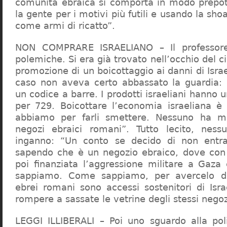
comunità ebraica si comporta in modo prepo
la gente per i motivi più futili e usando la sho
come armi di ricatto”.
NON COMPRARE ISRAELIANO – Il professor
polemiche. Si era già trovato nell’occhio del ci
promozione di un boicottaggio ai danni di Isra
caso non aveva certo abbassato la guardia: 
un codice a barre. I prodotti israeliani hanno u
per 729. Boicottare l’economia israeliana è
abbiamo per farli smettere. Nessuno ha m
negozi ebraici romani”. Tutto lecito, ness
inganno: “Un conto se decido di non entr
sapendo che è un negozio ebraico, dove con 
poi finanziata l’aggressione militare a Gaza
sappiamo. Come sappiamo, per avercelo de
ebrei romani sono accessi sostenitori di Isra
rompere a sassate le vetrine degli stessi negoz
LEGGI ILLIBERALI – Poi uno sguardo alla poli