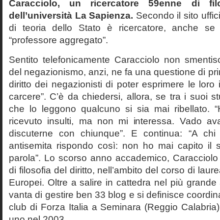
Caracciolo, un ricercatore 59enne di filo
dell’università La Sapienza.
Secondo il sito uffic
di teoria dello Stato è ricercatore, anche se
“professore aggregato”.
Sentito telefonicamente Caracciolo non smentisc
del negazionismo, anzi, ne fa una questione di pri
diritto dei negazionisti di poter esprimere le loro 
carcere”. C’è da chiedersi, allora, se tra i suoi 
che lo leggono qualcuno si sia mai ribellato. 
ricevuto insulti, ma non mi interessa. Vado av
discuterne con chiunque”. E continua: “A ch
antisemita rispondo così: non ho mai capito il s
parola”. Lo scorso anno accademico, Caracciolo
di filosofia del diritto, nell’ambito del corso di laurea
Europei. Oltre a salire in cattedra nel più grande
vanta di gestire ben 33 blog e si definisce coordin
club di Forza Italia a Seminara (Reggio Calabria
uno nel 2003.