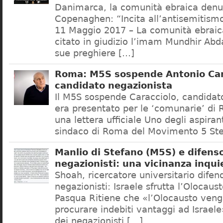
Danimarca, la comunità ebraica denu
Copenaghen: “Incita all’antisemitis
11 Maggio 2017 – La comunità ebrai
citato in giudizio l’imam Mundhir Abd
sue preghiere […]
Roma: M5S sospende Antonio Car
candidato negazionista
Il M5S sospende Caracciolo, candidato
era presentato per le ‘comunarie’ di
una lettera ufficiale Uno degli aspiran
sindaco di Roma del Movimento 5 Ste
Manlio di Stefano (M5S) e difenso
negazionisti: una vicinanza inqui
Shoah, ricercatore universitario difen
negazionisti: Israele sfrutta l’Olocaus
Pasqua Ritiene che «l’Olocausto venga
procurare indebiti vantaggi ad Israele
dei negazionisti […]