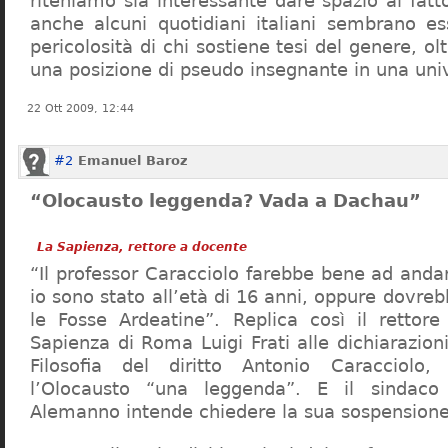
riteniamo sia interessante dare spazio al fa
anche alcuni quotidiani italiani sembrano ess
pericolosità di chi sostiene tesi del genere, o
una posizione di pseudo insegnante in una uni
22 Ott 2009, 12:44
#2
Emanuel Baroz
“Olocausto leggenda? Vada a Dachau”
La Sapienza, rettore a docente
“Il professor Caracciolo farebbe bene ad and
io sono stato all’età di 16 anni, oppure dovre
le Fosse Ardeatine”. Replica così il rettore 
Sapienza di Roma Luigi Frati alle dichiarazioni
Filosofia del diritto Antonio Caracciolo
l’Olocausto “una leggenda”. E il sindac
Alemanno intende chiedere la sua sospensione