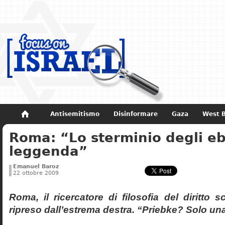
Antisemitismo
Disinformare
Gaza
West 
Roma: “Lo sterminio degli eb
Non dimenticare
Storia di Israele
leggenda”
Emanuel Baroz
22 ottobre 2009
Roma, il ricercatore di filosofia del diritto 
ripreso dall’estrema destra. “Priebke? Solo un