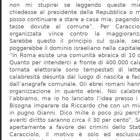
non mi stupirei se leggendo queste mie
chiedesse al presidente della Repubblica o 
posso continuare a stare a casa mia, pagando 
tasse dovute al comune”. Per Caraccio
organizzata vince contro la maggioranza
Sarebbe questo il principio sul quale, se
poggerebbe il dominio israeliano nella capita
“In Roma esiste una comunità ebraica di 10 
Quanto per intenderci a fronte di 400.000 cal
tornata elettorale sono tempestati di lette
calabresità desunta dal luogo di nascita e fa
dall’anagrafe comunale. Gli ebrei romani hann
organizzazione in quanto ebrei. Noi calabr
l’abbiamo, ma io ho lanciato l’idea presso 
Bisogna imparare da Riccardo che con un migl
in pugno Gianni. Dico mille o poco più perch
aventi diritto saranno circa il 30 per cento”. S
apertamente a favore dei crimini dello Stat
Caracciolo, il motivo è solo ed esclusi