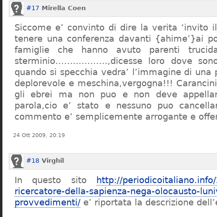
#17
Mirella Coen
Siccome e’ convinto di dire la verita ‘invito i
tenere una conferenza davanti {ahime’}ai poc
famiglie che hanno avuto parenti trucid
sterminio………………,dicesse loro dove sono f
quando si specchia vedra’ l’immagine di una 
deplorevole e meschina,vergogna!!! Carancin
gli ebrei ma non puo e non deve appellarsi
parola,cio e’ stato e nessuno puo cancellar
commento e’ semplicemente arrogante e offe
24 Ott 2009, 20:19
#18
Virghil
In questo sito
http://periodicoitaliano.inf
ricercatore-della-sapienza-nega-olocausto-lun
provvedimenti/
e’ riportata la descrizione dell’