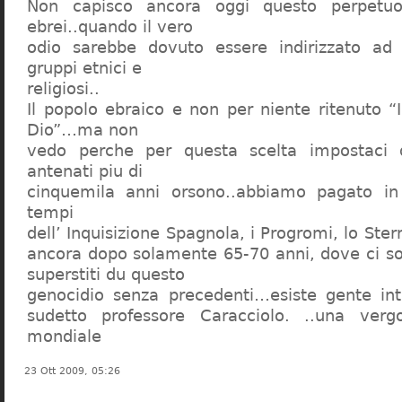
Non capisco ancora oggi questo perpetuo
ebrei..quando il vero
odio sarebbe dovuto essere indirizzato ad
gruppi etnici e
religiosi..
Il popolo ebraico e non per niente ritenuto “
Dio”…ma non
vedo perche per questa scelta impostaci 
antenati piu di
cinquemila anni orsono..abbiamo pagato in
tempi
dell’ Inquisizione Spagnola, i Progromi, lo St
ancora dopo solamente 65-70 anni, dove ci s
superstiti du questo
genocidio senza precedenti…esiste gente int
sudetto professore Caracciolo. ..una verg
mondiale
23 Ott 2009, 05:26