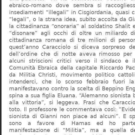
ebraico-romano dove sembra si raccogliess
insediamenti “illegali” in Cisgiordania, quasi c
“legali”, o la strana idea, subito accolta da G
la cittadinanza “onoraria” al soldatino Shali
“disonare” agli occhi di oltre un miliardo d
cittadinanza romana di tre milioni di perso
quest’anno Caracciolo si diceva sorpreso del
dell’ordine che di notte aveva rimosso per
alcuni striscioni critici verso il sindaco e 
Comunità Ebraica della capitale Riccardo Paci
da Militia Christi, movimento politico cattoli
intenderci, che lo scorso febbraio fuori la
manifestavano contro la scelta di Beppino Eng
spina a sua figlia Eluana. “Alemanno sionista
alla vittoria”, si leggeva. Frasi che Caracci
toto. Il professore le commentava così: “Evid
sionista di Gianni non piace ad alcuni”. E s
sono a favore di Hamas ed ho partec
manifestazione di “Militia”, ma a quella 