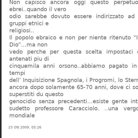
Non capisco ancora oggi questo perpetuo
ebrei..quando il vero
odio sarebbe dovuto essere indirizzato ad
gruppi etnici e
religiosi..
Il popolo ebraico e non per niente ritenuto “
Dio”…ma non
vedo perche per questa scelta impostaci 
antenati piu di
cinquemila anni orsono..abbiamo pagato in
tempi
dell’ Inquisizione Spagnola, i Progromi, lo St
ancora dopo solamente 65-70 anni, dove ci s
superstiti du questo
genocidio senza precedenti…esiste gente int
sudetto professore Caracciolo. ..una verg
mondiale
23 Ott 2009, 05:26