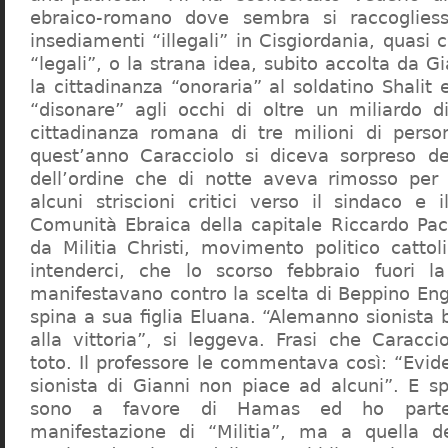
ebraico-romano dove sembra si raccogliess
insediamenti “illegali” in Cisgiordania, quasi c
“legali”, o la strana idea, subito accolta da G
la cittadinanza “onoraria” al soldatino Shali
“disonare” agli occhi di oltre un miliardo d
cittadinanza romana di tre milioni di perso
quest’anno Caracciolo si diceva sorpreso del
dell’ordine che di notte aveva rimosso per
alcuni striscioni critici verso il sindaco e 
Comunità Ebraica della capitale Riccardo Paci
da Militia Christi, movimento politico cattoli
intenderci, che lo scorso febbraio fuori la
manifestavano contro la scelta di Beppino Eng
spina a sua figlia Eluana. “Alemanno sionista
alla vittoria”, si leggeva. Frasi che Caracci
toto. Il professore le commentava così: “Evid
sionista di Gianni non piace ad alcuni”. E s
sono a favore di Hamas ed ho partec
manifestazione di “Militia”, ma a quella 