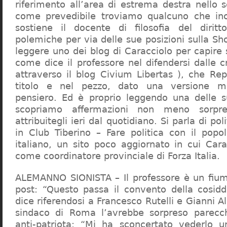
riferimento all’area di estrema destra nello s
come prevedibile troviamo qualcuno che in
sostiene il docente di filosofia del diritt
polemiche per via delle sue posizioni sulla S
leggere uno dei blog di Caracciolo per capire
come dice il professore nel difendersi dalle cr
attraverso il blog Civium Libertas ), che Rep
titolo e nel pezzo, dato una versione mi
pensiero. Ed è proprio leggendo una delle s
scopriamo affermazioni non meno sorpre
attribuitegli ieri dal quotidiano. Si parla di po
in Club Tiberino – Fare politica con il popo
italiano, un sito poco aggiornato in cui Cara
come coordinatore provinciale di Forza Italia.
ALEMANNO SIONISTA – Il professore è un fium
post: “Questo passa il convento della cosid
dice riferendosi a Francesco Rutelli e Gianni 
sindaco di Roma l’avrebbe sorpreso parecch
anti-patriota: “Mi ha sconcertato vederlo u