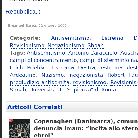
Repubblica.it
Emanuel Baroz
, 22 ottobre 2009
Categorie:
Antisemitismo
,
Estrema De
Revisionismo, Negazionismo
,
Shoah
Tags:
Antisemitismo
,
Antonio Caracciolo
,
Ausch
campi di concentramento
,
campi di sterminio naz
Erich Priebke
,
Estrema Destra
,
estrema dest
Ardeatine
,
Nazismo
,
negazionista Robert Fau
pregiudizio antisemita
,
revisionismo
,
Revisioni
Shoah
,
Università "La Sapienza" di Roma
Articoli Correlati
Copenaghen (Danimarca), comuni
denuncia imam: “incita allo sterm
ebrei”