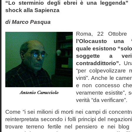
“Lo sterminio degli ebrei è una leggenda” p
shock alla Sapienza
di Marco Pasqua
Roma, 22 Ottobr
l’Olocausto una 
quale esistono “solo 
soggette a veri
contraddittorio”.
Una
“per colpevolizzare 
vinti”. Anche le cam
e non concesso che
veramente esistite”, 
verità “da verificare”.
Come “i sei milioni di morti nei campi di concentr
reinterpretata secondo i folli principi del negazi
trovare terreno fertile nel pensiero e nei blog