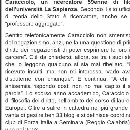
Caracciolo, un ricercatore 59enne di filo
dell’università La Sapienza.
Secondo il sito uffic
di teoria dello Stato è ricercatore, anche se
“professore aggregato”.
Sentito telefonicamente Caracciolo non smentisc
del negazionismo, anzi, ne fa una questione di pri
diritto dei negazionisti di poter esprimere le loro 
carcere”. C’è da chiedersi, allora, se tra i suoi 
che lo leggono qualcuno si sia mai ribellato. 
ricevuto insulti, ma non mi interessa. Vado av
discuterne con chiunque”. E continua: “A ch
antisemita rispondo così: non ho mai capito il s
parola”. Lo scorso anno accademico, Caracciolo
di filosofia del diritto, nell’ambito del corso di laurea
Europei. Oltre a salire in cattedra nel più grande
vanta di gestire ben 33 blog e si definisce coordin
club di Forza Italia a Seminara (Reggio Calabria
uno nel 2003.