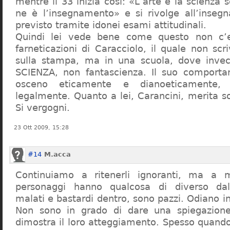
mentre il 33 inizia così: «L’arte e la scienza s
ne è l’insegnamento» e si rivolge all’inseg
previsto tramite idonei esami attitudinali.
Quindi lei vede bene come questo non c’e
farneticazioni di Caracciolo, il quale non scr
sulla stampa, ma in una scuola, dove inve
SCIENZA, non fantascienza. Il suo comport
osceno eticamente e dianoeticamente, 
legalmente. Quanto a lei, Carancini, merita so
Si vergogni.
23 Ott 2009, 15:28
#14
M.acca
Continuiamo a ritenerli ignoranti, ma a 
personaggi hanno qualcosa di diverso dal
malati e bastardi dentro, sono pazzi. Odiano i
Non sono in grado di dare una spiegazione
dimostra il loro atteggiamento. Spesso quando