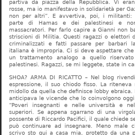
partiva da piazza della Repubblica. Vi era
rosse, ma io manifestavo in solidarietà per Gaz
non per altri”. E avvertiva, poi, i militanti
parte di Hamas e dei palestinesi e non 
massacratori. Per farlo capire a Gianni non b
striscioni di Militia. Questi ragazzi o elettori
criminalizzati e fatti passare per barbari l
italiana è impropria. Ci si deve aspettare che 
un trattamento analogo a quello riserva
palestinesi. Ragazzi, se mi leggete, state in 
SHOA? ARMA DI RICATTO – Nel blog rivendic
espressione, il suo chiodo fisso. La riteneva
midollo da quella che definisce lobby ebraica.
anticipava le vicende che lo coinvolgono oggi
“Poveri insegnanti e nelle università e ne
superiori. Se appena sgarrano di una virgol
possente di Riccardo Pacifici, il quale chiede s
può continuare ad insegnare. Meno male c
scrivo sto qui a casa mia, protetto da una 