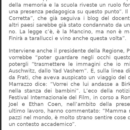
della memoria e la scuola riveste un ruolo f
una presenza pedagogica su questo punto”. Il 
Corretta”, che già seguiva i blog del docen
altri paesi sarebbe già stato condannato da un t
no. La legge c’è, è la Mancino, ma non è ma
Finirà a tarallucci e vino anche questa volta”.
Interviene anche il presidente della Regione, 
vorrebbe “poter guardare negli occhi questo
potergli “trasmettere le immagini che io m
Auschwitz, dallo Yad Vashem”. E, sulla linea 
da Frati, che aveva auspicato un viaggio del
Marrazzo dice: “Vorrei che lui andasse a Bi
nella stanza dei bambini”. L’eco della notiz
Festival Internazionale del Film, in corso a Rom
Joel e Ethan Coen, nell’ambito della prese
ultimo lavoro, hanno commentato: “Mamma m
pazzi nel mondo, è molto strano sentire cose 
un contesto accademico”.