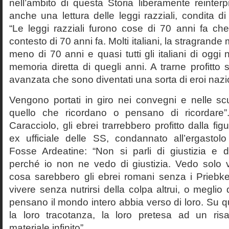
nell’ambito di questa Storia liberamente reinterpr
anche una lettura delle leggi razziali, condita di
“Le leggi razziali furono cose di 70 anni fa che
contesto di 70 anni fa. Molti italiani, la stragran
meno di 70 anni e quasi tutti gli italiani di og
memoria diretta di quegli anni. A trarne profitto 
avanzata che sono diventati una sorta di eroi nazio
Vengono portati in giro nei convegni e nelle sc
quello che ricordano o pensano di ricordare
Caracciolo, gli ebrei trarrebbero profitto dalla fig
ex ufficiale delle SS, condannato all’ergastolo 
Fosse Ardeatine: “Non si parli di giustizia e 
perché io non ne vedo di giustizia. Vedo solo 
cosa sarebbero gli ebrei romani senza i Prieb
vivere senza nutrirsi della colpa altrui, o meglio
pensano il mondo intero abbia verso di loro. Su 
la loro tracotanza, la loro pretesa ad un ris
materiale infinito”.