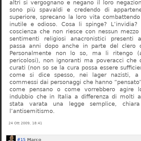
altri si vergognano e negano il loro negazion
sono più spavaldi e credendo di apparten
superiore, sprecano la loro vita combattendo
inutile e odioso. Cosa li spinge? L’invidia? 
coscienza che non riesce con nessun mezzo a
sentimenti religiosi anacronistici presenti
passa anni dopo anche in parte del clero cr
Personalmente non lo so, ma li ritengo (
pericolosi), non ignoranti ma poveracci che
curati (non so se la cura possa essere suffici
come si dice spesso, nei lager nazisti, a 
commessi dai personaggi che hanno “pensato”
come pensano o come vorrebbero agire l
indubbio che in Italia a differenza di molti a
stata varata una legge semplice, chiar
l’antisemitismo.
24 Ott 2009, 18:41
#15
Marco