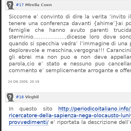
#17
Mirella Coen
Siccome e’ convinto di dire la verita ‘invito i
tenere una conferenza davanti {ahime’}ai poc
famiglie che hanno avuto parenti trucid
sterminio………………,dicesse loro dove sono f
quando si specchia vedra’ l’immagine di una 
deplorevole e meschina,vergogna!!! Carancin
gli ebrei ma non puo e non deve appellarsi
parola,cio e’ stato e nessuno puo cancellar
commento e’ semplicemente arrogante e offe
24 Ott 2009, 20:19
#18
Virghil
In questo sito
http://periodicoitaliano.inf
ricercatore-della-sapienza-nega-olocausto-lun
provvedimenti/
e’ riportata la descrizione dell’