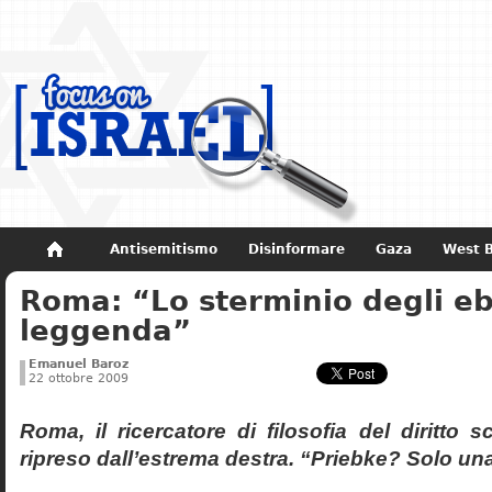
Antisemitismo
Disinformare
Gaza
West 
Roma: “Lo sterminio degli eb
Non dimenticare
Storia di Israele
leggenda”
Emanuel Baroz
22 ottobre 2009
Roma, il ricercatore di filosofia del diritto 
ripreso dall’estrema destra. “Priebke? Solo un