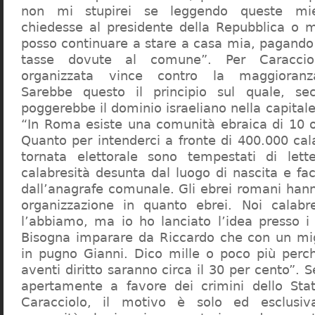
non mi stupirei se leggendo queste mie
chiedesse al presidente della Repubblica o 
posso continuare a stare a casa mia, pagando 
tasse dovute al comune”. Per Caraccio
organizzata vince contro la maggioranza
Sarebbe questo il principio sul quale, se
poggerebbe il dominio israeliano nella capita
“In Roma esiste una comunità ebraica di 10 
Quanto per intenderci a fronte di 400.000 cal
tornata elettorale sono tempestati di lette
calabresità desunta dal luogo di nascita e fa
dall’anagrafe comunale. Gli ebrei romani hann
organizzazione in quanto ebrei. Noi calabr
l’abbiamo, ma io ho lanciato l’idea presso 
Bisogna imparare da Riccardo che con un migl
in pugno Gianni. Dico mille o poco più perch
aventi diritto saranno circa il 30 per cento”. S
apertamente a favore dei crimini dello Stat
Caracciolo, il motivo è solo ed esclusi