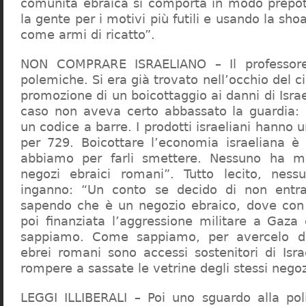
comunità ebraica si comporta in modo prepo
la gente per i motivi più futili e usando la sho
come armi di ricatto”.
NON COMPRARE ISRAELIANO – Il professor
polemiche. Si era già trovato nell’occhio del ci
promozione di un boicottaggio ai danni di Isra
caso non aveva certo abbassato la guardia: 
un codice a barre. I prodotti israeliani hanno u
per 729. Boicottare l’economia israeliana è
abbiamo per farli smettere. Nessuno ha m
negozi ebraici romani”. Tutto lecito, ness
inganno: “Un conto se decido di non entr
sapendo che è un negozio ebraico, dove con 
poi finanziata l’aggressione militare a Gaza
sappiamo. Come sappiamo, per avercelo de
ebrei romani sono accessi sostenitori di Isra
rompere a sassate le vetrine degli stessi negoz
LEGGI ILLIBERALI – Poi uno sguardo alla poli