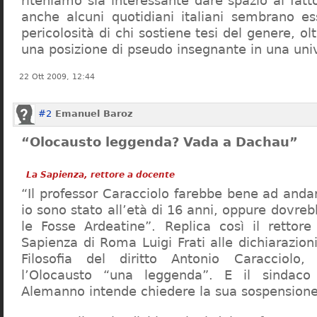
riteniamo sia interessante dare spazio al fa
anche alcuni quotidiani italiani sembrano ess
pericolosità di chi sostiene tesi del genere, o
una posizione di pseudo insegnante in una uni
22 Ott 2009, 12:44
#2
Emanuel Baroz
“Olocausto leggenda? Vada a Dachau”
La Sapienza, rettore a docente
“Il professor Caracciolo farebbe bene ad and
io sono stato all’età di 16 anni, oppure dovre
le Fosse Ardeatine”. Replica così il rettore 
Sapienza di Roma Luigi Frati alle dichiarazioni
Filosofia del diritto Antonio Caracciolo
l’Olocausto “una leggenda”. E il sindac
Alemanno intende chiedere la sua sospensione