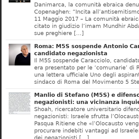
Danimarca, la comunità ebraica denu
Copenaghen: “Incita all’antisemitis
11 Maggio 2017 – La comunità ebrai
citato in giudizio l’imam Mundhir Abd
sue preghiere […]
Roma: M5S sospende Antonio Car
candidato negazionista
Il M5S sospende Caracciolo, candidato
era presentato per le ‘comunarie’ di
una lettera ufficiale Uno degli aspiran
sindaco di Roma del Movimento 5 Ste
Manlio di Stefano (M5S) e difenso
negazionisti: una vicinanza inqui
Shoah, ricercatore universitario difen
negazionisti: Israele sfrutta l’Olocaus
Pasqua Ritiene che «l’Olocausto venga
procurare indebiti vantaggi ad Israele
dei negazionisti […]