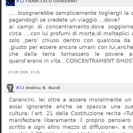
#12
FRANCESCO GIORDANO
…..bisognerebbe semplicemente togliergli la c
pagandogli se credete un viaggio …dove?
ai campi di concentramento,dove soggiorn
circa ….con lui profumi di morte,di molteplici 
solo ,pero’ chiuso dentro con qualcosa d
,giusto per essere ancora umani con lui,anch
che dalla terra tornassero le povere a
quand’erano in vita…CONCENTRAMENT GHOST
23 Ott 2009, 13:35
#13
Andrea B. Nardi
Carancini, lei oltre a essere moralmente un
assai ignorante anche se spaccia una su
cultura: l’art. 21 della Costituzione recita «Tu
manifestare liberamente il proprio pensiero
scritto e ogni altro mezzo di diffusione», e 