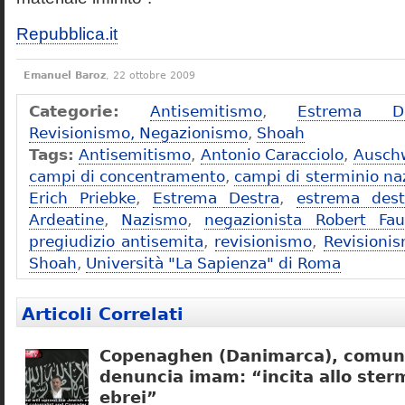
Repubblica.it
Emanuel Baroz
, 22 ottobre 2009
Categorie:
Antisemitismo
,
Estrema De
Revisionismo, Negazionismo
,
Shoah
Tags:
Antisemitismo
,
Antonio Caracciolo
,
Ausch
campi di concentramento
,
campi di sterminio naz
Erich Priebke
,
Estrema Destra
,
estrema dest
Ardeatine
,
Nazismo
,
negazionista Robert Fau
pregiudizio antisemita
,
revisionismo
,
Revisioni
Shoah
,
Università "La Sapienza" di Roma
Articoli Correlati
Copenaghen (Danimarca), comuni
denuncia imam: “incita allo sterm
ebrei”