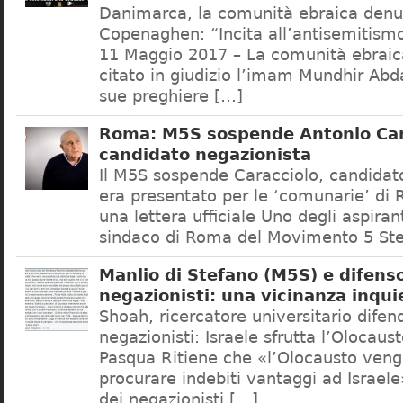
Danimarca, la comunità ebraica denu
Copenaghen: “Incita all’antisemitis
11 Maggio 2017 – La comunità ebrai
citato in giudizio l’imam Mundhir Abd
sue preghiere […]
Roma: M5S sospende Antonio Car
candidato negazionista
Il M5S sospende Caracciolo, candidato
era presentato per le ‘comunarie’ di
una lettera ufficiale Uno degli aspiran
sindaco di Roma del Movimento 5 Ste
Manlio di Stefano (M5S) e difenso
negazionisti: una vicinanza inqui
Shoah, ricercatore universitario difen
negazionisti: Israele sfrutta l’Olocaus
Pasqua Ritiene che «l’Olocausto venga
procurare indebiti vantaggi ad Israele
dei negazionisti […]