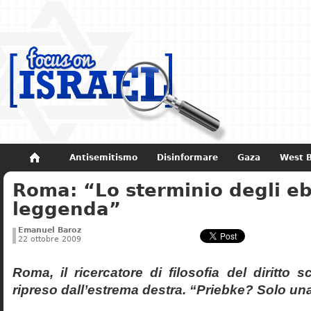
Antisemitismo
Disinformare
Gaza
West 
Roma: “Lo sterminio degli eb
Non dimenticare
Storia di Israele
leggenda”
Emanuel Baroz
22 ottobre 2009
Roma, il ricercatore di filosofia del diritto 
ripreso dall’estrema destra. “Priebke? Solo un