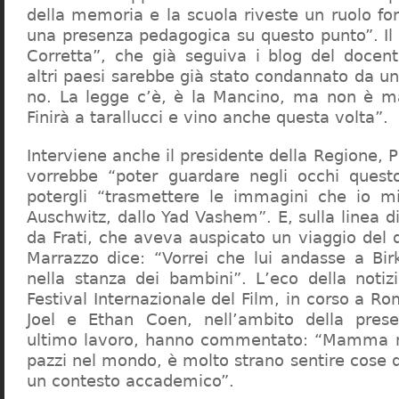
della memoria e la scuola riveste un ruolo f
una presenza pedagogica su questo punto”. Il 
Corretta”, che già seguiva i blog del docen
altri paesi sarebbe già stato condannato da un t
no. La legge c’è, è la Mancino, ma non è ma
Finirà a tarallucci e vino anche questa volta”.
Interviene anche il presidente della Regione, 
vorrebbe “poter guardare negli occhi questo
potergli “trasmettere le immagini che io m
Auschwitz, dallo Yad Vashem”. E, sulla linea 
da Frati, che aveva auspicato un viaggio del
Marrazzo dice: “Vorrei che lui andasse a Bi
nella stanza dei bambini”. L’eco della notiz
Festival Internazionale del Film, in corso a Rom
Joel e Ethan Coen, nell’ambito della prese
ultimo lavoro, hanno commentato: “Mamma m
pazzi nel mondo, è molto strano sentire cose 
un contesto accademico”.