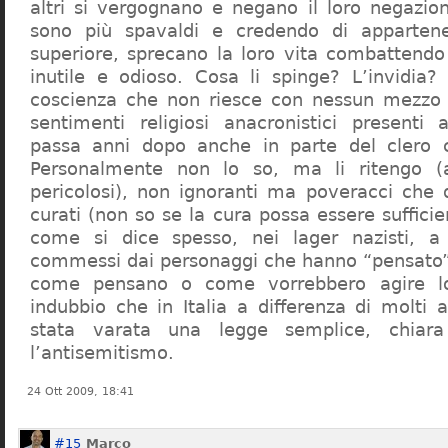
altri si vergognano e negano il loro negazion
sono più spavaldi e credendo di apparten
superiore, sprecano la loro vita combattendo
inutile e odioso. Cosa li spinge? L’invidia? 
coscienza che non riesce con nessun mezzo a
sentimenti religiosi anacronistici presenti
passa anni dopo anche in parte del clero cr
Personalmente non lo so, ma li ritengo (
pericolosi), non ignoranti ma poveracci che
curati (non so se la cura possa essere suffici
come si dice spesso, nei lager nazisti, a 
commessi dai personaggi che hanno “pensato”
come pensano o come vorrebbero agire l
indubbio che in Italia a differenza di molti a
stata varata una legge semplice, chiar
l’antisemitismo.
24 Ott 2009, 18:41
#15
Marco