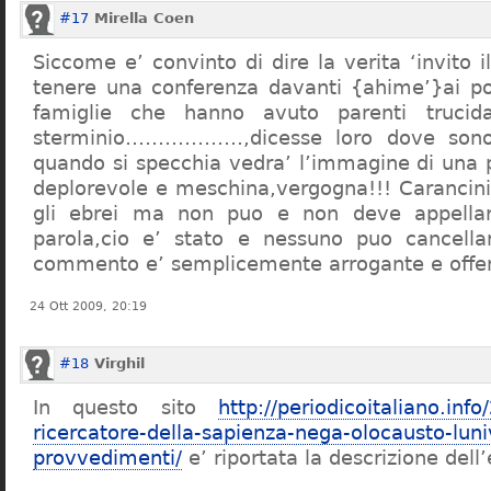
#17
Mirella Coen
Siccome e’ convinto di dire la verita ‘invito i
tenere una conferenza davanti {ahime’}ai poc
famiglie che hanno avuto parenti trucid
sterminio………………,dicesse loro dove sono f
quando si specchia vedra’ l’immagine di una 
deplorevole e meschina,vergogna!!! Carancin
gli ebrei ma non puo e non deve appellarsi
parola,cio e’ stato e nessuno puo cancellar
commento e’ semplicemente arrogante e offe
24 Ott 2009, 20:19
#18
Virghil
In questo sito
http://periodicoitaliano.inf
ricercatore-della-sapienza-nega-olocausto-lun
provvedimenti/
e’ riportata la descrizione dell’