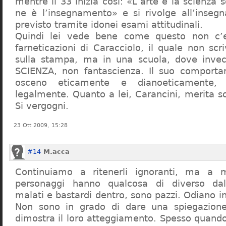
mentre il 33 inizia così: «L’arte e la scienza s
ne è l’insegnamento» e si rivolge all’inseg
previsto tramite idonei esami attitudinali.
Quindi lei vede bene come questo non c’e
farneticazioni di Caracciolo, il quale non scr
sulla stampa, ma in una scuola, dove inve
SCIENZA, non fantascienza. Il suo comport
osceno eticamente e dianoeticamente, 
legalmente. Quanto a lei, Carancini, merita so
Si vergogni.
23 Ott 2009, 15:28
#14
M.acca
Continuiamo a ritenerli ignoranti, ma a 
personaggi hanno qualcosa di diverso dal
malati e bastardi dentro, sono pazzi. Odiano i
Non sono in grado di dare una spiegazione
dimostra il loro atteggiamento. Spesso quando