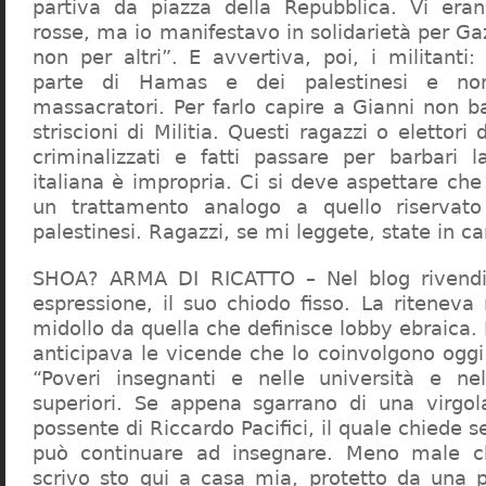
partiva da piazza della Repubblica. Vi era
rosse, ma io manifestavo in solidarietà per Gaz
non per altri”. E avvertiva, poi, i militanti
parte di Hamas e dei palestinesi e non 
massacratori. Per farlo capire a Gianni non b
striscioni di Militia. Questi ragazzi o elettori
criminalizzati e fatti passare per barbari l
italiana è impropria. Ci si deve aspettare che 
un trattamento analogo a quello riserva
palestinesi. Ragazzi, se mi leggete, state in 
SHOA? ARMA DI RICATTO – Nel blog rivendic
espressione, il suo chiodo fisso. La riteneva
midollo da quella che definisce lobby ebraica.
anticipava le vicende che lo coinvolgono oggi
“Poveri insegnanti e nelle università e ne
superiori. Se appena sgarrano di una virgol
possente di Riccardo Pacifici, il quale chiede s
può continuare ad insegnare. Meno male c
scrivo sto qui a casa mia, protetto da una 