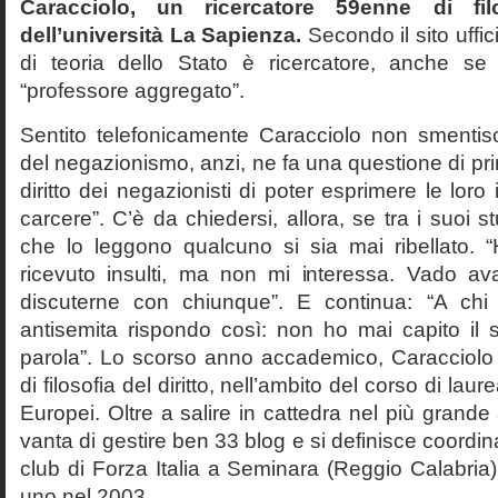
Caracciolo, un ricercatore 59enne di filo
dell’università La Sapienza.
Secondo il sito uffic
di teoria dello Stato è ricercatore, anche se
“professore aggregato”.
Sentito telefonicamente Caracciolo non smentisc
del negazionismo, anzi, ne fa una questione di pri
diritto dei negazionisti di poter esprimere le loro 
carcere”. C’è da chiedersi, allora, se tra i suoi 
che lo leggono qualcuno si sia mai ribellato. 
ricevuto insulti, ma non mi interessa. Vado av
discuterne con chiunque”. E continua: “A ch
antisemita rispondo così: non ho mai capito il s
parola”. Lo scorso anno accademico, Caracciolo
di filosofia del diritto, nell’ambito del corso di laurea
Europei. Oltre a salire in cattedra nel più grande
vanta di gestire ben 33 blog e si definisce coordin
club di Forza Italia a Seminara (Reggio Calabria
uno nel 2003.