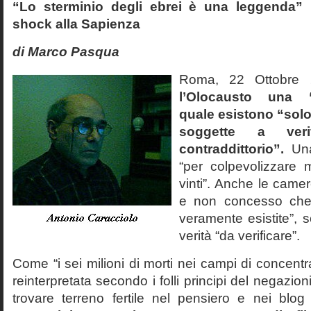
“Lo sterminio degli ebrei è una leggenda” p
shock alla Sapienza
di Marco Pasqua
Roma, 22 Ottobr
l’Olocausto una 
quale esistono “solo 
soggette a veri
contraddittorio”.
Una
“per colpevolizzare 
vinti”. Anche le cam
e non concesso che
veramente esistite”, 
verità “da verificare”.
Come “i sei milioni di morti nei campi di concentr
reinterpretata secondo i folli principi del negazi
trovare terreno fertile nel pensiero e nei blog