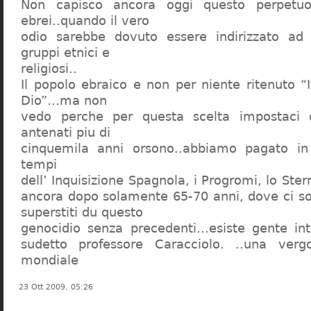
Non capisco ancora oggi questo perpetuo
ebrei..quando il vero
odio sarebbe dovuto essere indirizzato ad
gruppi etnici e
religiosi..
Il popolo ebraico e non per niente ritenuto “
Dio”…ma non
vedo perche per questa scelta impostaci 
antenati piu di
cinquemila anni orsono..abbiamo pagato in
tempi
dell’ Inquisizione Spagnola, i Progromi, lo St
ancora dopo solamente 65-70 anni, dove ci s
superstiti du questo
genocidio senza precedenti…esiste gente int
sudetto professore Caracciolo. ..una verg
mondiale
23 Ott 2009, 05:26