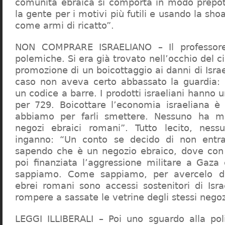
comunità ebraica si comporta in modo prepo
la gente per i motivi più futili e usando la sho
come armi di ricatto”.
NON COMPRARE ISRAELIANO – Il professor
polemiche. Si era già trovato nell’occhio del ci
promozione di un boicottaggio ai danni di Isra
caso non aveva certo abbassato la guardia: 
un codice a barre. I prodotti israeliani hanno u
per 729. Boicottare l’economia israeliana è
abbiamo per farli smettere. Nessuno ha m
negozi ebraici romani”. Tutto lecito, ness
inganno: “Un conto se decido di non entr
sapendo che è un negozio ebraico, dove con 
poi finanziata l’aggressione militare a Gaza
sappiamo. Come sappiamo, per avercelo de
ebrei romani sono accessi sostenitori di Isra
rompere a sassate le vetrine degli stessi negoz
LEGGI ILLIBERALI – Poi uno sguardo alla poli