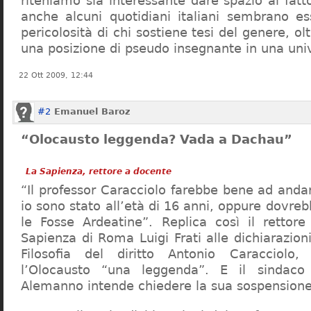
riteniamo sia interessante dare spazio al fa
anche alcuni quotidiani italiani sembrano ess
pericolosità di chi sostiene tesi del genere, o
una posizione di pseudo insegnante in una uni
22 Ott 2009, 12:44
#2
Emanuel Baroz
“Olocausto leggenda? Vada a Dachau”
La Sapienza, rettore a docente
“Il professor Caracciolo farebbe bene ad and
io sono stato all’età di 16 anni, oppure dovre
le Fosse Ardeatine”. Replica così il rettore 
Sapienza di Roma Luigi Frati alle dichiarazioni
Filosofia del diritto Antonio Caracciolo
l’Olocausto “una leggenda”. E il sindac
Alemanno intende chiedere la sua sospensione