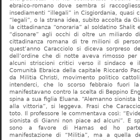
ebraico-romano dove sembra si raccogliess
insediamenti “illegali” in Cisgiordania, quasi c
“legali”, o la strana idea, subito accolta da G
la cittadinanza “onoraria” al soldatino Shali
“disonare” agli occhi di oltre un miliardo d
cittadinanza romana di tre milioni di perso
quest’anno Caracciolo si diceva sorpreso del
dell’ordine che di notte aveva rimosso per
alcuni striscioni critici verso il sindaco e 
Comunità Ebraica della capitale Riccardo Paci
da Militia Christi, movimento politico cattoli
intenderci, che lo scorso febbraio fuori la
manifestavano contro la scelta di Beppino Eng
spina a sua figlia Eluana. “Alemanno sionista
alla vittoria”, si leggeva. Frasi che Caracci
toto. Il professore le commentava così: “Evid
sionista di Gianni non piace ad alcuni”. E s
sono a favore di Hamas ed ho partec
manifestazione di “Militia”, ma a quella 