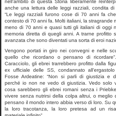
nell’ambito di questa Storia liberamente reinterpr
anche una lettura delle leggi razziali, condita di
“Le leggi razziali furono cose di 70 anni fa che
contesto di 70 anni fa. Molti italiani, la stragran
meno di 70 anni e quasi tutti gli italiani di og
memoria diretta di quegli anni. A trarne profitto 
avanzata che sono diventati una sorta di eroi nazio
Vengono portati in giro nei convegni e nelle sc
quello che ricordano o pensano di ricordare
Caracciolo, gli ebrei trarrebbero profitto dalla fig
ex ufficiale delle SS, condannato all’ergastolo 
Fosse Ardeatine: “Non si parli di giustizia e 
perché io non ne vedo di giustizia. Vedo solo 
cosa sarebbero gli ebrei romani senza i Prieb
vivere senza nutrirsi della colpa altrui, o meglio
pensano il mondo intero abbia verso di loro. Su 
la loro tracotanza, la loro pretesa ad un ris
materiale infinito”.