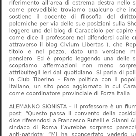
riferimento all’area di estrema destra nello s
come prevedibile troviamo qualcuno che in
sostiene il docente di filosofia del diritt
polemiche per via delle sue posizioni sulla S
leggere uno dei blog di Caracciolo per capire
come dice il professore nel difendersi dalle cr
attraverso il blog Civium Libertas ), che Rep
titolo e nel pezzo, dato una versione mi
pensiero. Ed è proprio leggendo una delle s
scopriamo affermazioni non meno sorpre
attribuitegli ieri dal quotidiano. Si parla di po
in Club Tiberino – Fare politica con il popo
italiano, un sito poco aggiornato in cui Cara
come coordinatore provinciale di Forza Italia.
ALEMANNO SIONISTA – Il professore è un fium
post: “Questo passa il convento della cosid
dice riferendosi a Francesco Rutelli e Gianni 
sindaco di Roma l’avrebbe sorpreso parecch
anti-patriota: “Mi ha sconcertato vederlo u