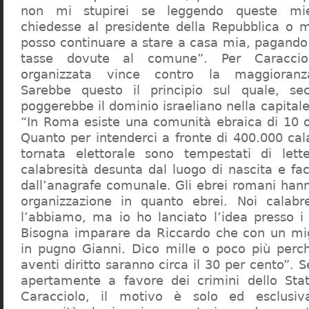
non mi stupirei se leggendo queste mie
chiedesse al presidente della Repubblica o 
posso continuare a stare a casa mia, pagando 
tasse dovute al comune”. Per Caraccio
organizzata vince contro la maggioranza
Sarebbe questo il principio sul quale, se
poggerebbe il dominio israeliano nella capita
“In Roma esiste una comunità ebraica di 10 
Quanto per intenderci a fronte di 400.000 cal
tornata elettorale sono tempestati di lette
calabresità desunta dal luogo di nascita e fa
dall’anagrafe comunale. Gli ebrei romani hann
organizzazione in quanto ebrei. Noi calabr
l’abbiamo, ma io ho lanciato l’idea presso 
Bisogna imparare da Riccardo che con un migl
in pugno Gianni. Dico mille o poco più perch
aventi diritto saranno circa il 30 per cento”. S
apertamente a favore dei crimini dello Stat
Caracciolo, il motivo è solo ed esclusi