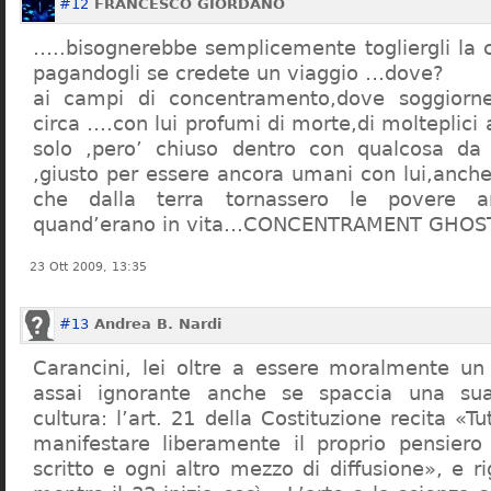
#12
FRANCESCO GIORDANO
…..bisognerebbe semplicemente togliergli la c
pagandogli se credete un viaggio …dove?
ai campi di concentramento,dove soggiorn
circa ….con lui profumi di morte,di molteplici 
solo ,pero’ chiuso dentro con qualcosa d
,giusto per essere ancora umani con lui,anch
che dalla terra tornassero le povere a
quand’erano in vita…CONCENTRAMENT GHOST
23 Ott 2009, 13:35
#13
Andrea B. Nardi
Carancini, lei oltre a essere moralmente un
assai ignorante anche se spaccia una su
cultura: l’art. 21 della Costituzione recita «Tu
manifestare liberamente il proprio pensiero
scritto e ogni altro mezzo di diffusione», e 