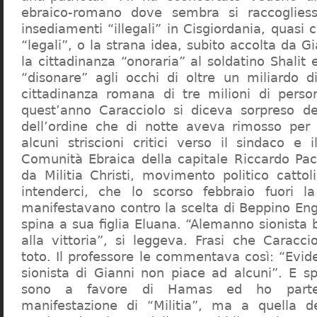
ebraico-romano dove sembra si raccogliess
insediamenti “illegali” in Cisgiordania, quasi c
“legali”, o la strana idea, subito accolta da G
la cittadinanza “onoraria” al soldatino Shali
“disonare” agli occhi di oltre un miliardo d
cittadinanza romana di tre milioni di perso
quest’anno Caracciolo si diceva sorpreso del
dell’ordine che di notte aveva rimosso per
alcuni striscioni critici verso il sindaco e 
Comunità Ebraica della capitale Riccardo Paci
da Militia Christi, movimento politico cattoli
intenderci, che lo scorso febbraio fuori la
manifestavano contro la scelta di Beppino Eng
spina a sua figlia Eluana. “Alemanno sionista
alla vittoria”, si leggeva. Frasi che Caracci
toto. Il professore le commentava così: “Evid
sionista di Gianni non piace ad alcuni”. E s
sono a favore di Hamas ed ho partec
manifestazione di “Militia”, ma a quella 