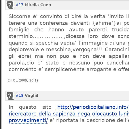
#17
Mirella Coen
Siccome e’ convinto di dire la verita ‘invito i
tenere una conferenza davanti {ahime’}ai poc
famiglie che hanno avuto parenti trucid
sterminio………………,dicesse loro dove sono f
quando si specchia vedra’ l’immagine di una 
deplorevole e meschina,vergogna!!! Carancin
gli ebrei ma non puo e non deve appellarsi
parola,cio e’ stato e nessuno puo cancellar
commento e’ semplicemente arrogante e offe
24 Ott 2009, 20:19
#18
Virghil
In questo sito
http://periodicoitaliano.inf
ricercatore-della-sapienza-nega-olocausto-lun
provvedimenti/
e’ riportata la descrizione dell’