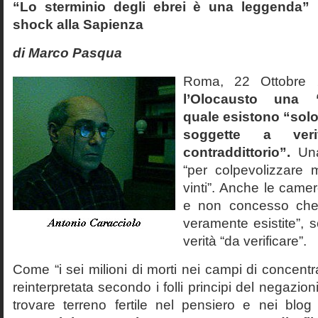
“Lo sterminio degli ebrei è una leggenda” p
shock alla Sapienza
di Marco Pasqua
Roma, 22 Ottobr
l’Olocausto una 
quale esistono “solo 
soggette a veri
contraddittorio”.
Una
“per colpevolizzare 
vinti”. Anche le cam
e non concesso che
veramente esistite”, 
verità “da verificare”.
Come “i sei milioni di morti nei campi di concentr
reinterpretata secondo i folli principi del negazi
trovare terreno fertile nel pensiero e nei blog