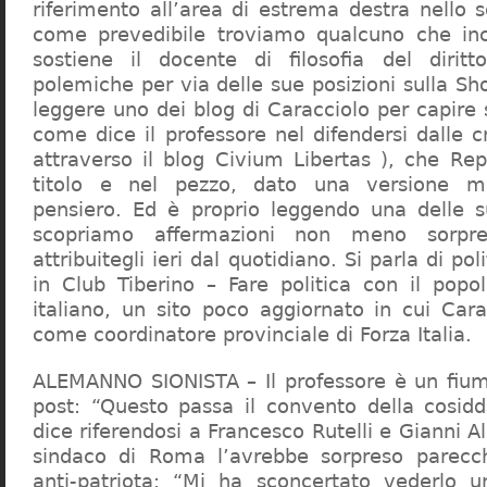
riferimento all’area di estrema destra nello s
come prevedibile troviamo qualcuno che in
sostiene il docente di filosofia del diritt
polemiche per via delle sue posizioni sulla S
leggere uno dei blog di Caracciolo per capire
come dice il professore nel difendersi dalle cr
attraverso il blog Civium Libertas ), che Rep
titolo e nel pezzo, dato una versione mi
pensiero. Ed è proprio leggendo una delle s
scopriamo affermazioni non meno sorpre
attribuitegli ieri dal quotidiano. Si parla di po
in Club Tiberino – Fare politica con il popo
italiano, un sito poco aggiornato in cui Cara
come coordinatore provinciale di Forza Italia.
ALEMANNO SIONISTA – Il professore è un fium
post: “Questo passa il convento della cosid
dice riferendosi a Francesco Rutelli e Gianni 
sindaco di Roma l’avrebbe sorpreso parecch
anti-patriota: “Mi ha sconcertato vederlo u