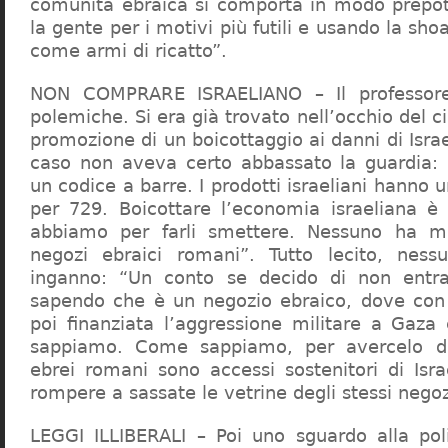
comunità ebraica si comporta in modo prepo
la gente per i motivi più futili e usando la sho
come armi di ricatto”.
NON COMPRARE ISRAELIANO – Il professor
polemiche. Si era già trovato nell’occhio del ci
promozione di un boicottaggio ai danni di Isra
caso non aveva certo abbassato la guardia: 
un codice a barre. I prodotti israeliani hanno u
per 729. Boicottare l’economia israeliana è
abbiamo per farli smettere. Nessuno ha m
negozi ebraici romani”. Tutto lecito, ness
inganno: “Un conto se decido di non entr
sapendo che è un negozio ebraico, dove con 
poi finanziata l’aggressione militare a Gaza
sappiamo. Come sappiamo, per avercelo de
ebrei romani sono accessi sostenitori di Isra
rompere a sassate le vetrine degli stessi negoz
LEGGI ILLIBERALI – Poi uno sguardo alla poli