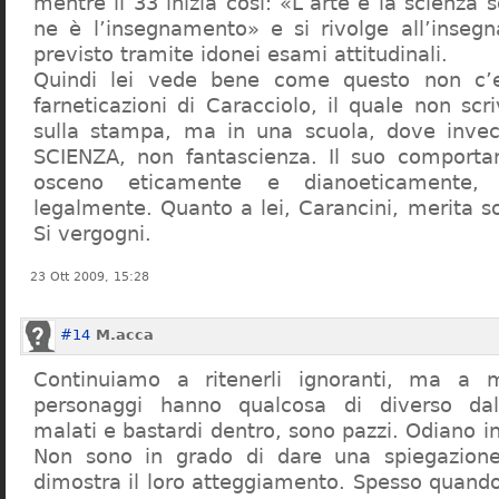
mentre il 33 inizia così: «L’arte e la scienza s
ne è l’insegnamento» e si rivolge all’inseg
previsto tramite idonei esami attitudinali.
Quindi lei vede bene come questo non c’e
farneticazioni di Caracciolo, il quale non scr
sulla stampa, ma in una scuola, dove inve
SCIENZA, non fantascienza. Il suo comport
osceno eticamente e dianoeticamente, 
legalmente. Quanto a lei, Carancini, merita so
Si vergogni.
23 Ott 2009, 15:28
#14
M.acca
Continuiamo a ritenerli ignoranti, ma a 
personaggi hanno qualcosa di diverso dal
malati e bastardi dentro, sono pazzi. Odiano i
Non sono in grado di dare una spiegazione
dimostra il loro atteggiamento. Spesso quando