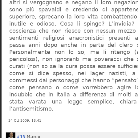
altri si vergognano e negano il loro negazion
sono più spavaldi e credendo di apparten
superiore, sprecano la loro vita combattendo
inutile e odioso. Cosa li spinge? L’invidia? 
coscienza che non riesce con nessun mezzo a
sentimenti religiosi anacronistici presenti
passa anni dopo anche in parte del clero cr
Personalmente non lo so, ma li ritengo (
pericolosi), non ignoranti ma poveracci che
curati (non so se la cura possa essere suffici
come si dice spesso, nei lager nazisti, a 
commessi dai personaggi che hanno “pensato”
come pensano o come vorrebbero agire l
indubbio che in Italia a differenza di molti a
stata varata una legge semplice, chiar
l’antisemitismo.
24 Ott 2009, 18:41
#15
Marco