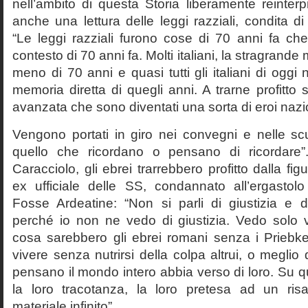
nell’ambito di questa Storia liberamente reinterpr
anche una lettura delle leggi razziali, condita di
“Le leggi razziali furono cose di 70 anni fa che
contesto di 70 anni fa. Molti italiani, la stragran
meno di 70 anni e quasi tutti gli italiani di og
memoria diretta di quegli anni. A trarne profitto 
avanzata che sono diventati una sorta di eroi nazio
Vengono portati in giro nei convegni e nelle sc
quello che ricordano o pensano di ricordare
Caracciolo, gli ebrei trarrebbero profitto dalla fig
ex ufficiale delle SS, condannato all’ergastolo 
Fosse Ardeatine: “Non si parli di giustizia e 
perché io non ne vedo di giustizia. Vedo solo 
cosa sarebbero gli ebrei romani senza i Prieb
vivere senza nutrirsi della colpa altrui, o meglio
pensano il mondo intero abbia verso di loro. Su 
la loro tracotanza, la loro pretesa ad un ris
materiale infinito”.