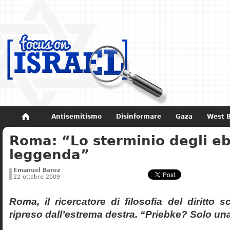
Antisemitismo
Disinformare
Gaza
West 
Roma: “Lo sterminio degli eb
Non dimenticare
Storia di Israele
leggenda”
Emanuel Baroz
22 ottobre 2009
Roma, il ricercatore di filosofia del diritto 
ripreso dall’estrema destra. “Priebke? Solo un