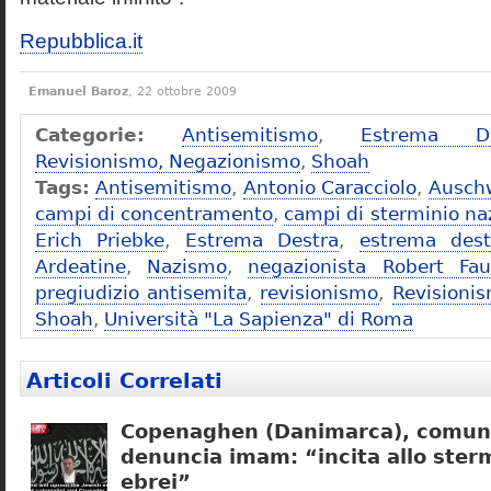
Repubblica.it
Emanuel Baroz
, 22 ottobre 2009
Categorie:
Antisemitismo
,
Estrema De
Revisionismo, Negazionismo
,
Shoah
Tags:
Antisemitismo
,
Antonio Caracciolo
,
Ausch
campi di concentramento
,
campi di sterminio naz
Erich Priebke
,
Estrema Destra
,
estrema dest
Ardeatine
,
Nazismo
,
negazionista Robert Fau
pregiudizio antisemita
,
revisionismo
,
Revisioni
Shoah
,
Università "La Sapienza" di Roma
Articoli Correlati
Copenaghen (Danimarca), comuni
denuncia imam: “incita allo sterm
ebrei”