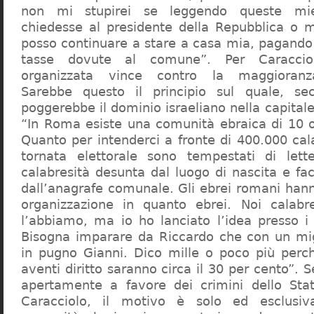
non mi stupirei se leggendo queste mie
chiedesse al presidente della Repubblica o 
posso continuare a stare a casa mia, pagando 
tasse dovute al comune”. Per Caraccio
organizzata vince contro la maggioranza
Sarebbe questo il principio sul quale, se
poggerebbe il dominio israeliano nella capita
“In Roma esiste una comunità ebraica di 10 
Quanto per intenderci a fronte di 400.000 cal
tornata elettorale sono tempestati di lette
calabresità desunta dal luogo di nascita e fa
dall’anagrafe comunale. Gli ebrei romani hann
organizzazione in quanto ebrei. Noi calabr
l’abbiamo, ma io ho lanciato l’idea presso 
Bisogna imparare da Riccardo che con un migl
in pugno Gianni. Dico mille o poco più perch
aventi diritto saranno circa il 30 per cento”. S
apertamente a favore dei crimini dello Stat
Caracciolo, il motivo è solo ed esclusi