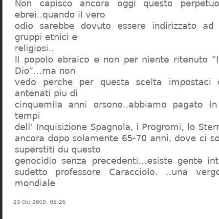
Non capisco ancora oggi questo perpetuo
ebrei..quando il vero
odio sarebbe dovuto essere indirizzato ad
gruppi etnici e
religiosi..
Il popolo ebraico e non per niente ritenuto “
Dio”…ma non
vedo perche per questa scelta impostaci 
antenati piu di
cinquemila anni orsono..abbiamo pagato in
tempi
dell’ Inquisizione Spagnola, i Progromi, lo St
ancora dopo solamente 65-70 anni, dove ci s
superstiti du questo
genocidio senza precedenti…esiste gente int
sudetto professore Caracciolo. ..una verg
mondiale
23 Ott 2009, 05:26