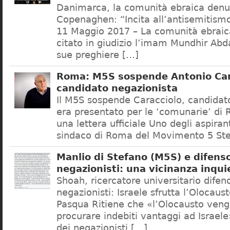
Danimarca, la comunità ebraica denu
Copenaghen: “Incita all’antisemitis
11 Maggio 2017 – La comunità ebrai
citato in giudizio l’imam Mundhir Abd
sue preghiere […]
Roma: M5S sospende Antonio Car
candidato negazionista
Il M5S sospende Caracciolo, candidato
era presentato per le ‘comunarie’ di
una lettera ufficiale Uno degli aspiran
sindaco di Roma del Movimento 5 Ste
Manlio di Stefano (M5S) e difenso
negazionisti: una vicinanza inqui
Shoah, ricercatore universitario difen
negazionisti: Israele sfrutta l’Olocaus
Pasqua Ritiene che «l’Olocausto venga
procurare indebiti vantaggi ad Israele
dei negazionisti […]