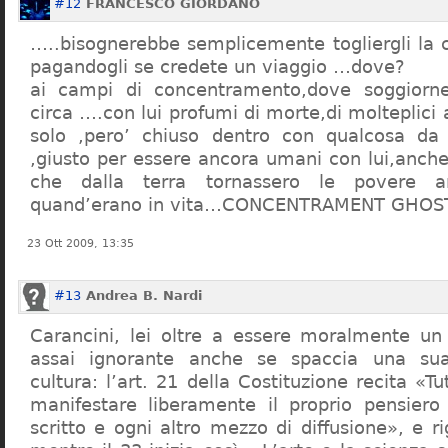
#12
FRANCESCO GIORDANO
…..bisognerebbe semplicemente togliergli la c
pagandogli se credete un viaggio …dove?
ai campi di concentramento,dove soggiorn
circa ….con lui profumi di morte,di molteplici 
solo ,pero’ chiuso dentro con qualcosa d
,giusto per essere ancora umani con lui,anch
che dalla terra tornassero le povere a
quand’erano in vita…CONCENTRAMENT GHOST
23 Ott 2009, 13:35
#13
Andrea B. Nardi
Carancini, lei oltre a essere moralmente un
assai ignorante anche se spaccia una su
cultura: l’art. 21 della Costituzione recita «Tu
manifestare liberamente il proprio pensiero
scritto e ogni altro mezzo di diffusione», e 