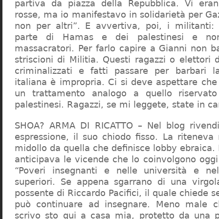
partiva da piazza della Repubblica. Vi era
rosse, ma io manifestavo in solidarietà per Gaz
non per altri”. E avvertiva, poi, i militanti
parte di Hamas e dei palestinesi e non 
massacratori. Per farlo capire a Gianni non b
striscioni di Militia. Questi ragazzi o elettori
criminalizzati e fatti passare per barbari l
italiana è impropria. Ci si deve aspettare che 
un trattamento analogo a quello riserva
palestinesi. Ragazzi, se mi leggete, state in 
SHOA? ARMA DI RICATTO – Nel blog rivendic
espressione, il suo chiodo fisso. La riteneva
midollo da quella che definisce lobby ebraica.
anticipava le vicende che lo coinvolgono oggi
“Poveri insegnanti e nelle università e ne
superiori. Se appena sgarrano di una virgol
possente di Riccardo Pacifici, il quale chiede s
può continuare ad insegnare. Meno male c
scrivo sto qui a casa mia, protetto da una 