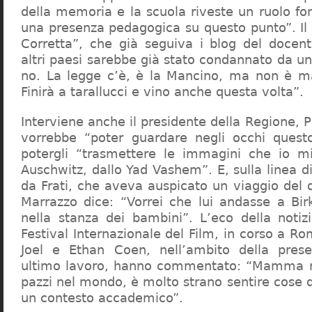
della memoria e la scuola riveste un ruolo f
una presenza pedagogica su questo punto”. Il 
Corretta”, che già seguiva i blog del docen
altri paesi sarebbe già stato condannato da un t
no. La legge c’è, è la Mancino, ma non è ma
Finirà a tarallucci e vino anche questa volta”.
Interviene anche il presidente della Regione, 
vorrebbe “poter guardare negli occhi questo
potergli “trasmettere le immagini che io m
Auschwitz, dallo Yad Vashem”. E, sulla linea 
da Frati, che aveva auspicato un viaggio del
Marrazzo dice: “Vorrei che lui andasse a Bi
nella stanza dei bambini”. L’eco della notiz
Festival Internazionale del Film, in corso a Rom
Joel e Ethan Coen, nell’ambito della prese
ultimo lavoro, hanno commentato: “Mamma m
pazzi nel mondo, è molto strano sentire cose 
un contesto accademico”.