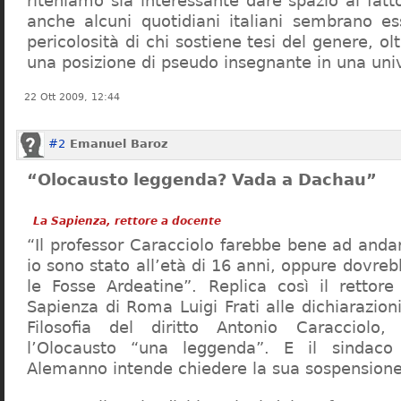
riteniamo sia interessante dare spazio al fa
anche alcuni quotidiani italiani sembrano ess
pericolosità di chi sostiene tesi del genere, o
una posizione di pseudo insegnante in una uni
22 Ott 2009, 12:44
#2
Emanuel Baroz
“Olocausto leggenda? Vada a Dachau”
La Sapienza, rettore a docente
“Il professor Caracciolo farebbe bene ad and
io sono stato all’età di 16 anni, oppure dovre
le Fosse Ardeatine”. Replica così il rettore 
Sapienza di Roma Luigi Frati alle dichiarazioni
Filosofia del diritto Antonio Caracciolo
l’Olocausto “una leggenda”. E il sindac
Alemanno intende chiedere la sua sospensione