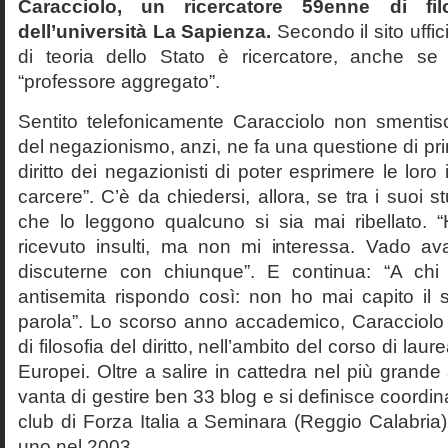
Caracciolo, un ricercatore 59enne di filo
dell’università La Sapienza.
Secondo il sito uffic
di teoria dello Stato è ricercatore, anche se
“professore aggregato”.
Sentito telefonicamente Caracciolo non smentisc
del negazionismo, anzi, ne fa una questione di pri
diritto dei negazionisti di poter esprimere le loro 
carcere”. C’è da chiedersi, allora, se tra i suoi 
che lo leggono qualcuno si sia mai ribellato. 
ricevuto insulti, ma non mi interessa. Vado av
discuterne con chiunque”. E continua: “A ch
antisemita rispondo così: non ho mai capito il s
parola”. Lo scorso anno accademico, Caracciolo
di filosofia del diritto, nell’ambito del corso di laurea
Europei. Oltre a salire in cattedra nel più grande
vanta di gestire ben 33 blog e si definisce coordin
club di Forza Italia a Seminara (Reggio Calabria
uno nel 2003.