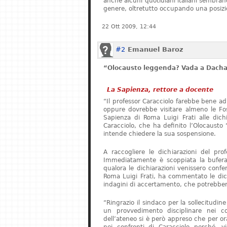
anche alcuni quotidiani italiani sembrano 
genere, oltretutto occupando una posizi
22 Ott 2009, 12:44
#2
Emanuel Baroz
“Olocausto leggenda? Vada a Dach
La Sapienza, rettore a docente
“Il professor Caracciolo farebbe bene ad
oppure dovrebbe visitare almeno le Foss
Sapienza di Roma Luigi Frati alle dichia
Caracciolo, che ha definito l’Olocaust
intende chiedere la sua sospensione.
A raccogliere le dichiarazioni del pro
Immediatamente è scoppiata la bufera.
qualora le dichiarazioni venissero confer
Roma Luigi Frati, ha commentato le dich
indagini di accertamento, che potrebbero
“Ringrazio il sindaco per la sollecitudin
un provvedimento disciplinare nei co
dell’ateneo si è però appreso che per o