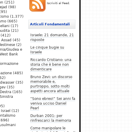
en
(251)
Iscriviti al Feed.
ejad
(98)
(95)
tismo
(1.377)
ismo
(665)
Articoli Fondamentali
eliani
(17)
audita
(21)
Israele: 21 domande, 21
(412)
risposte
l Assad
(45)
lestinese
(2)
Le cinque bugie su
ania/Giudea e
Israele
West Bank
Riccardo Cristiano: una
formazione
storia che è bene non
dimenticare
mazione
(485)
Bruno Zevi: un discorso
62)
memorabile e,
ldwasser
(35)
purtroppo, sotto molti
gev
(35)
aspetti ancora attuale
Destra
(165)
Sinistra
"Sono ebreo!" Sei anni fa
veniva ucciso Daniel
95)
Pearl
Israel
(12)
ntalismo
Durban 2001: per
(696)
rinfrescarci la memoria
Musulmani
Come manipolare le