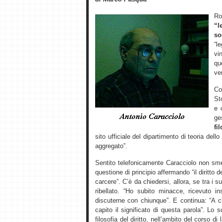
R
“l
so
“l
vi
qu
ver
Co
St
e 
ge
fi
sito ufficiale del dipartimento di teoria dell
aggregato”.
Sentito telefonicamente Caracciolo non sme
questione di principio affermando “il diritto d
carcere”. C’è da chiedersi, allora, se tra i 
ribellato. “Ho subito minacce, ricevuto 
discuterne con chiunque”. E continua: “A 
capito il significato di questa parola”. L
filosofia del diritto, nell’ambito del corso di 