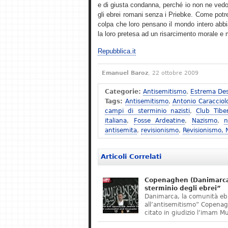
e di giusta condanna, perché io non ne vedo
gli ebrei romani senza i Priebke. Come potreb
colpa che loro pensano il mondo intero abbi
la loro pretesa ad un risarcimento morale e ma
Repubblica.it
Emanuel Baroz
, 22 ottobre 2009
Categorie:
Antisemitismo
,
Estrema Des
Tags:
Antisemitismo
,
Antonio Caracciol
campi di sterminio nazisti
,
Club Tibe
italiana
,
Fosse Ardeatine
,
Nazismo
,
n
antisemita
,
revisionismo
,
Revisionismo,
Articoli Correlati
Copenaghen (Danimarca)
sterminio degli ebrei”
Danimarca, la comunità eb
all’antisemitismo” Copena
citato in giudizio l’imam M