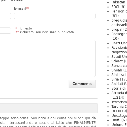
 pochi secondi.
Pakistan
PDCI
(9)
E-mail
**
Per non 
(81)
pregiudiz
antisrael
*
richiesto
propal
(2
**
richiesta, ma non sarà pubblicata
Rassegn
(10)
Razzi Qa
Revision
Negazio
Scudi U
Sderot
(8
Senza ca
Shoah
(1
Sinistra I
Siria
(17
Soldati R
Storia di 
Striscia 
(1.214)
Terroris
Turchia
(
UCOII
(9
Uncatego
onaggio sono ormai ben note a chi come noi si occupa da
Unifil
(61
sia interessante dare spazio al fatto che FINALMENTE
Unione E