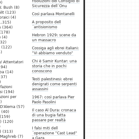
risoluzioni del Consiglio di
9)
Sicurezza dell´Onu
. Bush
(8)
lit
(123)
Così parlava Montanelli
raici
(4)
A proposito dell
1.315)
´antisionismo
h
(364)
(178)
Hebron 1929: scene da
e
(4)
un massacro
32)
(122)
Cossiga agli ebrei italiani:
)
"Vi abbiamo venduto"
Chi è Samir Kuntar: una
/ Attentatori
storia che in pochi
194)
conoscono
ba
(14)
237)
Testi palestinesi: ebrei
)
denigrati come serpenti
 fazioni
assassini
si
(194)
zioni per
1967: così parlava Pier
)
Paolo Pasolini
 D'Alema
(57)
Il caso Al Dura: cronaca
(40)
di una bugia fatta
(159)
passare per realtà
)
(120)
)
I falsi miti dell
)
(313)
´operazione "Cast Lead"
l Maghreb
(7)
a Gaza