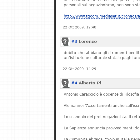
nei confronti di Caracciolo perché, v
personali sul negazionismo, non sono stat
http://www.tgcom.mediaset.it/cronaca/ar
22 Ott 2009, 12:48
#3
Lorenzo
dubito che abbiano gli strumenti per l
un’istituzione culturale statale paghi u
22 Ott 2009, 14:29
#4
Alberto Pi
Antonio Caracciolo è docente di Filosofia 
Alemanno: “Accertamenti anche sull’iscriz
Lo scandalo del prof negazionista. Il re
La Sapienza annuncia provvedimenti dopo
La Comunità ebraica: “Solo in Italia pe