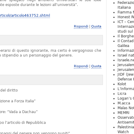
iene spiegato negli ambienti universitari le sue idee
Federazio
e esposte durante le lezioni all’università”.
Italiana
Fiamma N
ticoli/articolo463752.shtml
Honest Re
ICT – Cen
|
Rispondi
Quota
Internazi
studi sul
Il Borghe
Il Contad
Galilea
iberarsi di questo ignorante, ma certo è vergognoso che
Informaz
no stipendio a un personaggio del genere.
Israel na
Israele.n
Jerusale
|
Rispondi
Quota
Jerusale
JIDF (Jew
Defense 
Kolot
L'Informa
del diritto
Licra
Logan’s 
ione a Forza Italia”
M.acca
Malas Not
ttore: “Vada a Dachau”
MEMRI
Osservat
Antisemi
 l’articolo di Repubblica
Palestini
Watch
rsonaggi del genere non vengono puniti”