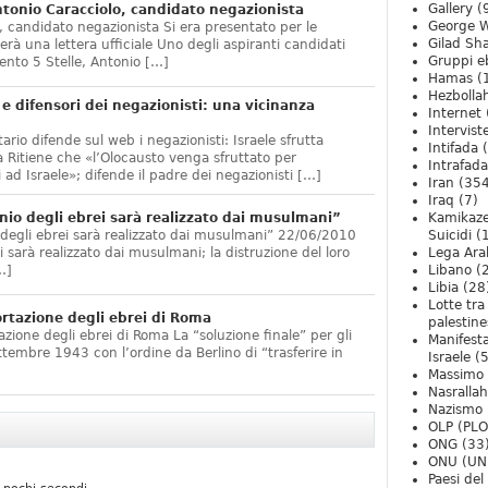
Gallery
(
onio Caracciolo, candidato negazionista
George W
 candidato negazionista Si era presentato per le
Gilad Sha
rà una lettera ufficiale Uno degli aspiranti candidati
Gruppi eb
nto 5 Stelle, Antonio […]
Hamas
(
Hezbolla
e difensori dei negazionisti: una vicinanza
Internet
Intervist
ario difende sul web i negazionisti: Israele sfrutta
Intifada
(
 Ritiene che «l’Olocausto venga sfruttato per
Intrafada
 ad Israele»; difende il padre dei negazionisti […]
Iran
(354
Iraq
(7)
nio degli ebrei sarà realizzato dai musulmani”
Kamikaze
 degli ebrei sarà realizzato dai musulmani” 22/06/2010
Suicidi
(
arà realizzato dai musulmani; la distruzione del loro
Lega Ara
…]
Libano
(
Libia
(28
Lotte tra
ortazione degli ebrei di Roma
palestine
zione degli ebrei di Roma La “soluzione finale” per gli
Manifesta
ttembre 1943 con l’ordine da Berlino di “trasferire in
Israele
(5
Massimo
Nasrallah
Nazismo
OLP (PLO
ONG
(33
ONU (UN
Paesi de