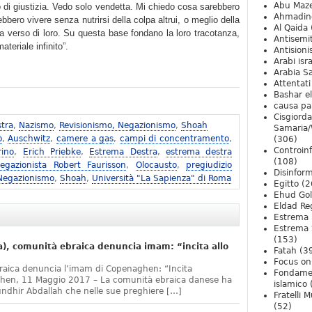
Abu Maz
 di giustizia. Vedo solo vendetta. Mi chiedo cosa sarebbero
Ahmadin
bero vivere senza nutrirsi della colpa altrui, o meglio della
Al Qaida
a verso di loro. Su questa base fondano la loro tracotanza,
Antisemi
teriale infinito”.
Antision
Arabi isra
Arabia S
Attentati
Bashar e
causa pa
Cisgiord
tra
,
Nazismo
,
Revisionismo, Negazionismo
,
Shoah
Samaria/
o
,
Auschwitz
,
camere a gas
,
campi di concentramento
,
(306)
Controin
rino
,
Erich Priebke
,
Estrema Destra
,
estrema destra
(108)
egazionista Robert Faurisson
,
Olocausto
,
pregiudizio
Disinfor
 Negazionismo
,
Shoah
,
Università "La Sapienza" di Roma
Egitto
(2
Ehud Go
Eldad Re
Estrema 
Estrema 
(153)
, comunità ebraica denuncia imam: “incita allo
Fatah
(3
Focus on 
raica denuncia l’imam di Copenaghen: “Incita
Fondame
ghen, 11 Maggio 2017 – La comunità ebraica danese ha
islamico
undhir Abdallah che nelle sue preghiere […]
Fratelli 
(52)