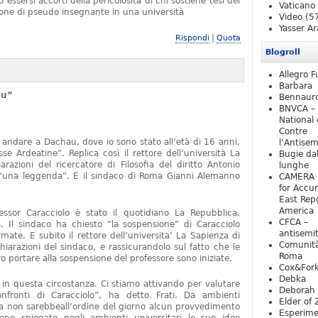
essersi accorti della pericolosità di chi sostiene tesi del
Vaticano
one di pseudo insegnante in una università
Video
(5
Yasser Ar
|
Rispondi
Quota
Blogroll
Allegro F
Barbara
au”
Bennaur
BNVCA –
National 
Contre
 andare a Dachau, dove io sono stato all’età di 16 anni,
l’Antise
e Ardeatine”. Replica così il rettore dell’università La
Bugie da
razioni del ricercatore di Filosofia del diritto Antonio
lunghe
o “una leggenda”. E il sindaco di Roma Gianni Alemanno
CAMERA 
for Accur
East Repo
America
fessor Caracciolo è stato il quotidiano La Repubblica.
CFCA –
 Il sindaco ha chiesto “la sospensione” di Caracciolo
antisemi
mate. E subito il rettore dell’universita’ La Sapienza di
Comunità
iarazioni del sindaco, e rassicurandolo sul fatto che le
Roma
 portare alla sospensione del professore sono iniziate.
Cox&For
Debka
e in questa circostanza. Ci stiamo attivando per valutare
Deborah 
nfronti di Caracciolo”, ha detto Frati. Da ambienti
Elder of 
ra non sarebbeall’ordine del giorno alcun provvedimento
Esperim