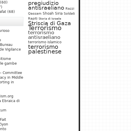
pregiudizio
(60)
antisraeliano
7)
Razzi
afat
(68)
Shoah
Siria
Qassam
Soldati
Rapiti
Storia di Israele
Striscia di Gaza
Terrorismo
urioso
terrorismo
antisraeliano
o
terrorismo islamico
 Bureau
terrorismo
de Vigilance
palestinese
mitisme
lle gambe
– Committee
acy in Middle
rting in
tism.org
 Ebraica di
kum
Fait
Ziyon
ento