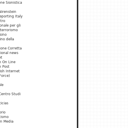
ne Sionistica
irenstein
porting Italy
tro
onale per gli
 terrorismo
sino
ino della
ione Corretta
tional news
et
m On Line
m Post
ish Internet
Force)
le
Centro Studi
icias
orio
tismo
an Media