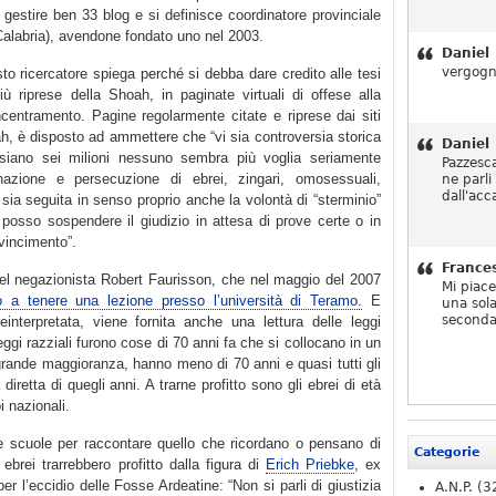
 gestire ben 33 blog e si definisce coordinatore provinciale
Calabria), avendone fondato uno nel 2003.
Daniel
vergogn
esto ricercatore spiega perché si debba dare credito alle tesi
iù riprese della Shoah, in paginate virtuali di offese alla
centramento. Pagine regolarmente citate e riprese dai siti
ah, è disposto ad ammettere che “vi sia controversia storica
Daniel
siano sei milioni nessuno sembra più voglia seriamente
Pazzesc
inazione e persecuzione di ebrei, zingari, omosessuali,
ne parli
dall'acc
e sia seguita in senso proprio anche la volontà di “sterminio”
osso sospendere il giudizio in attesa di prove certe o in
vincimento”.
France
del negazionista Robert Faurisson, che nel maggio del 2007
Mi piac
to a tenere una lezione presso l’università di Teramo.
E
una sola
seconda
einterpretata, viene fornita anche una lettura delle leggi
leggi razziali furono cose di 70 anni fa che si collocano in un
ragrande maggioranza, hanno meno di 70 anni e quasi tutti gli
retta di quegli anni. A trarne profitto sono gli ebrei di età
i nazionali.
le scuole per raccontare quello che ricordano o pensano di
Categorie
ebrei trarrebbero profitto dalla figura di
Erich Priebke
, ex
er l’eccidio delle Fosse Ardeatine: “Non si parli di giustizia
A.N.P.
(3