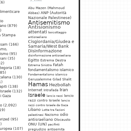
(6)
Abu Mazen (Mahmoud
dimenticare
ANP (Autorità
Abbas)
Nazionale Palestinese)
io
Antisemitismo
iano
(879)
Antisionismo
)
attentati
boicottaggio
a Stampa
antisraeliano
Cisgiordania/Giudea e
ssam
(166)
Samaria/West Bank
ismo,
Disinformazione
nismo
(95)
disinformazione antisraeliana
mani
(35)
Egitto
Estrema Destra
2)
Fatah
Estrema Sinistra
tegoria
(18)
fondamentalismo islamico
85)
Fondamentalismo islamico
taliana
(130)
Gerusalemme
Gilad Shalit
1)
Hamas
Hezbollah
apiti
(138)
Iran
Internet
Intrafada
Israele
(132)
Israele
lancio
di Gaza
lancio razzi
razzi contro Israele
lancio
mo
(2.092)
razzi contro Israele da Gaza
Libano
19)
Lotte tra fazioni
odio
)
Nazismo
palestinesi
rized
(95)
antisraeliano
Olocausto
)
ONU (UN)
pacifinti
uropea
(107)
pregiudizio antisemita