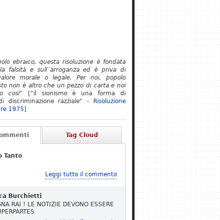
polo ebraico, questa risoluzione è fondata
lla falsità e sull´arroganza ed è priva di
alore morale o legale. Per noi, popolo
to non è altro che un pezzo di carta e noi
o così"
["il sionismo è una forma di
i discriminazione razziale" -
Risoluzione
re 1975
]
Commenti
Tag Cloud
o Tanto
Leggi tutto il commento
ca Burchietti
NA RAI ! LE NOTIZIE DEVONO ESSERE
UPERPARTES