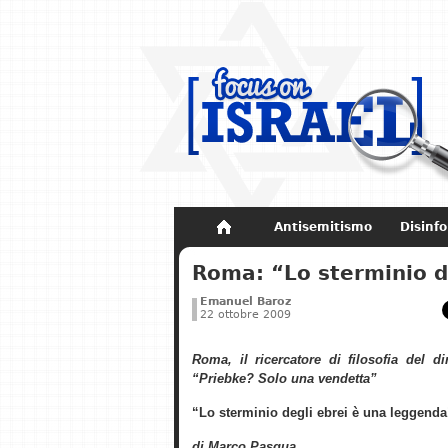
Antisemitismo
Disinf
Non dimenticare
Storia di Israel
Roma: “Lo sterminio d
Emanuel Baroz
22 ottobre 2009
Roma, il ricercatore di filosofia del di
“Priebke? Solo una vendetta”
“Lo sterminio degli ebrei è una leggenda
di Marco Pasqua