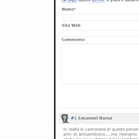
Fai Login
oppure
Iscriviti
: è gratis e bastano
Nome
*
Sito Web
Commento
#1
Emanuel Baroz
In realtà le castronerie di questo pers
anni di antisemitismo…..ma riteniamo 