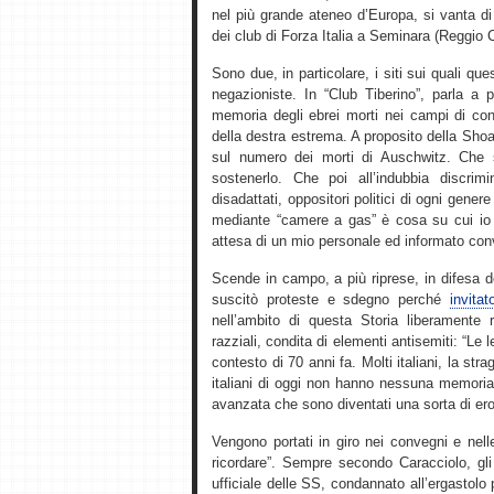
nel più grande ateneo d’Europa, si vanta di
dei club di Forza Italia a Seminara (Reggio 
Sono due, in particolare, i siti sui quali qu
negazioniste. In “Club Tiberino”, parla a p
memoria degli ebrei morti nei campi di con
della destra estrema. A proposito della Sho
sul numero dei morti di Auschwitz. Che 
sostenerlo. Che poi all’indubbia discrim
disadattati, oppositori politici di ogni gener
mediante “camere a gas” è cosa su cui io p
attesa di un mio personale ed informato con
Scende in campo, a più riprese, in difesa 
suscitò proteste e sdegno perché
invita
nell’ambito di questa Storia liberamente r
razziali, condita di elementi antisemiti: “Le 
contesto di 70 anni fa. Molti italiani, la st
italiani di oggi non hanno nessuna memoria di
avanzata che sono diventati una sorta di ero
Vengono portati in giro nei convegni e nel
ricordare”. Sempre secondo Caracciolo, gli 
ufficiale delle SS, condannato all’ergastolo p