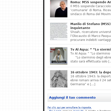
Roma: M5S sospende Ant
Il M5S sospende Caracciolo,
‘comunarie’ di Roma. Riceve
sindaco di Roma del Movime
Manlio di Stefano (M5S) 
inquietante
Shoah, ricercatore universit
l’Olocausto di Marco Pasqua
procurare indebiti vantaggi
Tv Al Aqsa: ” ”Lo stermi
Tv Al Aqsa: ” ”Lo sterminio
”Lo sterminio degli ebrei s
stato sarà effettuata solo [
16 ottobre 1943: la dep
16 ottobre 1943: la deporta
ebrei romani arriva il 24 se
Germania” e […]
Aggiungi il tuo commento
Fai clic qui per annullare la risposta.