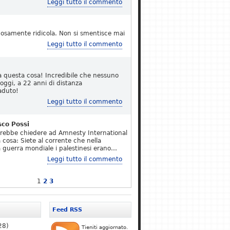
Leggi tutto il commento
osamente ridicola. Non si smentisce mai
Leggi tutto il commento
a questa cosa! Incredibile che nessuno
 oggi, a 22 anni di distanza
aduto!
Leggi tutto il commento
sco Possi
erebbe chiedere ad Amnesty International
 cosa: Siete al corrente che nella
 guerra mondiale i palestinesi erano…
Leggi tutto il commento
1
2
3
Feed RSS
28)
Tieniti aggiornato.