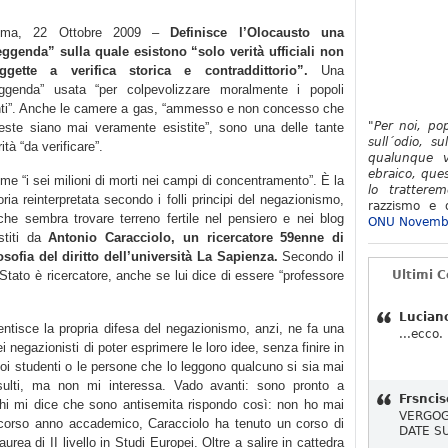
oma, 22 Ottobre 2009 –
Definisce l’Olocausto una
eggenda” sulla quale esistono “solo verità ufficiali non
ggette a verifica storica e contraddittorio”.
Una
eggenda” usata “per colpevolizzare moralmente i popoli
nti”. Anche le camere a gas, “ammesso e non concesso che
"Per noi, po
este siano mai veramente esistite”, sono una delle tante
sull´odio, su
ità “da verificare”.
qualunque v
ebraico, ques
me “i sei milioni di morti nei campi di concentramento”. È la
lo tratterem
oria reinterpretata secondo i folli principi del negazionismo,
razzismo e d
che sembra trovare terreno fertile nel pensiero e nei blog
ONU Novemb
stiti da
Antonio Caracciolo, un ricercatore 59enne di
losofia del diritto dell’università La Sapienza.
Secondo il
o Stato è ricercatore, anche se lui dice di essere “professore
Ultimi 
Lucian
ntisce la propria difesa del negazionismo, anzi, ne fa una
...ecco.
ei negazionisti di poter esprimere le loro idee, senza finire in
suoi studenti o le persone che lo leggono qualcuno si sia mai
insulti, ma non mi interessa. Vado avanti: sono pronto a
Frsncis
chi mi dice che sono antisemita rispondo così: non ho mai
VERGOG
o scorso anno accademico, Caracciolo ha tenuto un corso di
DATE S
laurea di II livello in Studi Europei. Oltre a salire in cattedra