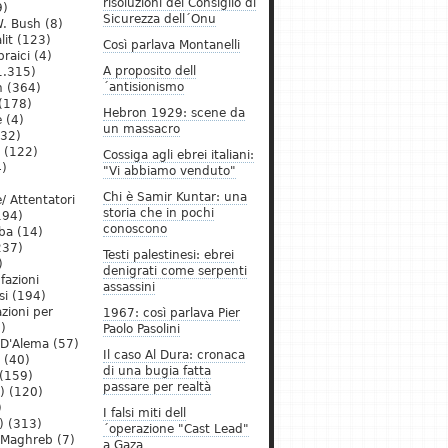
risoluzioni del Consiglio di
9)
Sicurezza dell´Onu
. Bush
(8)
lit
(123)
Così parlava Montanelli
raici
(4)
A proposito dell
1.315)
´antisionismo
h
(364)
(178)
Hebron 1929: scene da
e
(4)
un massacro
32)
(122)
Cossiga agli ebrei italiani:
)
"Vi abbiamo venduto"
Chi è Samir Kuntar: una
/ Attentatori
storia che in pochi
194)
conoscono
ba
(14)
237)
Testi palestinesi: ebrei
)
denigrati come serpenti
 fazioni
assassini
si
(194)
zioni per
1967: così parlava Pier
)
Paolo Pasolini
 D'Alema
(57)
Il caso Al Dura: cronaca
(40)
di una bugia fatta
(159)
passare per realtà
)
(120)
)
I falsi miti dell
)
(313)
´operazione "Cast Lead"
l Maghreb
(7)
a Gaza