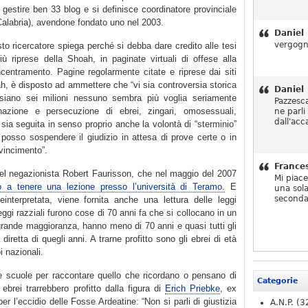
 gestire ben 33 blog e si definisce coordinatore provinciale
Calabria), avendone fondato uno nel 2003.
Daniel
vergogn
esto ricercatore spiega perché si debba dare credito alle tesi
iù riprese della Shoah, in paginate virtuali di offese alla
centramento. Pagine regolarmente citate e riprese dai siti
ah, è disposto ad ammettere che “vi sia controversia storica
Daniel
siano sei milioni nessuno sembra più voglia seriamente
Pazzesc
inazione e persecuzione di ebrei, zingari, omosessuali,
ne parli
dall'acc
e sia seguita in senso proprio anche la volontà di “sterminio”
osso sospendere il giudizio in attesa di prove certe o in
vincimento”.
France
del negazionista Robert Faurisson, che nel maggio del 2007
Mi piac
to a tenere una lezione presso l’università di Teramo.
E
una sola
seconda
einterpretata, viene fornita anche una lettura delle leggi
leggi razziali furono cose di 70 anni fa che si collocano in un
ragrande maggioranza, hanno meno di 70 anni e quasi tutti gli
retta di quegli anni. A trarne profitto sono gli ebrei di età
i nazionali.
le scuole per raccontare quello che ricordano o pensano di
Categorie
ebrei trarrebbero profitto dalla figura di
Erich Priebke
, ex
er l’eccidio delle Fosse Ardeatine: “Non si parli di giustizia
A.N.P.
(3