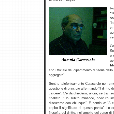
R
“l
so
“l
vi
qu
ver
Co
St
e 
ge
fi
sito ufficiale del dipartimento di teoria dell
aggregato”.
Sentito telefonicamente Caracciolo non sme
questione di principio affermando “il diritto d
carcere”. C’è da chiedersi, allora, se tra i 
ribellato. “Ho subito minacce, ricevuto 
discuterne con chiunque”. E continua: “A 
capito il significato di questa parola”. L
filosofia del diritto, nell’ambito del corso di 