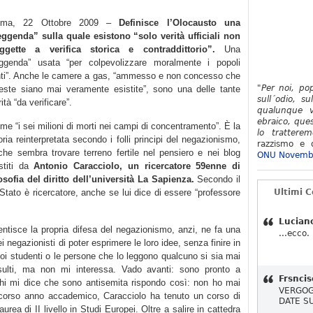
oma, 22 Ottobre 2009 –
Definisce l’Olocausto una
eggenda” sulla quale esistono “solo verità ufficiali non
ggette a verifica storica e contraddittorio”.
Una
eggenda” usata “per colpevolizzare moralmente i popoli
nti”. Anche le camere a gas, “ammesso e non concesso che
"Per noi, po
este siano mai veramente esistite”, sono una delle tante
sull´odio, su
ità “da verificare”.
qualunque v
ebraico, ques
me “i sei milioni di morti nei campi di concentramento”. È la
lo tratterem
oria reinterpretata secondo i folli principi del negazionismo,
razzismo e d
che sembra trovare terreno fertile nel pensiero e nei blog
ONU Novemb
stiti da
Antonio Caracciolo, un ricercatore 59enne di
losofia del diritto dell’università La Sapienza.
Secondo il
o Stato è ricercatore, anche se lui dice di essere “professore
Ultimi 
Lucian
ntisce la propria difesa del negazionismo, anzi, ne fa una
...ecco.
ei negazionisti di poter esprimere le loro idee, senza finire in
suoi studenti o le persone che lo leggono qualcuno si sia mai
insulti, ma non mi interessa. Vado avanti: sono pronto a
Frsncis
chi mi dice che sono antisemita rispondo così: non ho mai
VERGOG
o scorso anno accademico, Caracciolo ha tenuto un corso di
DATE S
laurea di II livello in Studi Europei. Oltre a salire in cattedra