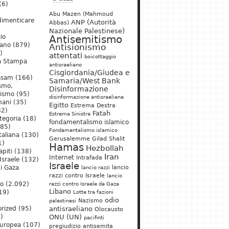
(6)
Abu Mazen (Mahmoud
dimenticare
ANP (Autorità
Abbas)
Nazionale Palestinese)
io
Antisemitismo
iano
(879)
Antisionismo
)
attentati
boicottaggio
a Stampa
antisraeliano
Cisgiordania/Giudea e
ssam
(166)
Samaria/West Bank
ismo,
Disinformazione
nismo
(95)
disinformazione antisraeliana
mani
(35)
Egitto
Estrema Destra
2)
Fatah
Estrema Sinistra
tegoria
(18)
fondamentalismo islamico
85)
Fondamentalismo islamico
taliana
(130)
Gerusalemme
Gilad Shalit
1)
Hamas
Hezbollah
apiti
(138)
Iran
Internet
Intrafada
Israele
(132)
Israele
lancio
di Gaza
lancio razzi
razzi contro Israele
lancio
mo
(2.092)
razzi contro Israele da Gaza
Libano
19)
Lotte tra fazioni
odio
)
Nazismo
palestinesi
rized
(95)
antisraeliano
Olocausto
)
ONU (UN)
pacifinti
uropea
(107)
pregiudizio antisemita