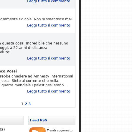
Leggi tutto il commento
osamente ridicola. Non si smentisce mai
Leggi tutto il commento
a questa cosa! Incredibile che nessuno
 oggi, a 22 anni di distanza
aduto!
Leggi tutto il commento
sco Possi
erebbe chiedere ad Amnesty International
 cosa: Siete al corrente che nella
 guerra mondiale i palestinesi erano…
Leggi tutto il commento
1
2
3
Feed RSS
28)
Tieniti aggiornato.