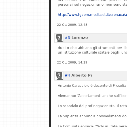
nei confronti di Caracciolo perché, v
personali sul negazionismo, non sono stat
http://www.tgcom.mediaset.it/cronaca/ar
22 Ott 2009, 12:48
#3
Lorenzo
dubito che abbiano gli strumenti per l
un’istituzione culturale statale paghi u
22 Ott 2009, 14:29
#4
Alberto Pi
Antonio Caracciolo è docente di Filosofia 
Alemanno: “Accertamenti anche sull’iscriz
Lo scandalo del prof negazionista. Il re
La Sapienza annuncia provvedimenti dopo
La Comunità ebraica: “Solo in Italia pe