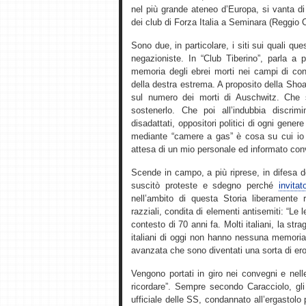
nel più grande ateneo d’Europa, si vanta di
dei club di Forza Italia a Seminara (Reggio 
Sono due, in particolare, i siti sui quali qu
negazioniste. In “Club Tiberino”, parla a p
memoria degli ebrei morti nei campi di con
della destra estrema. A proposito della Sho
sul numero dei morti di Auschwitz. Che 
sostenerlo. Che poi all’indubbia discrim
disadattati, oppositori politici di ogni gener
mediante “camere a gas” è cosa su cui io p
attesa di un mio personale ed informato con
Scende in campo, a più riprese, in difesa 
suscitò proteste e sdegno perché
invita
nell’ambito di questa Storia liberamente r
razziali, condita di elementi antisemiti: “Le 
contesto di 70 anni fa. Molti italiani, la st
italiani di oggi non hanno nessuna memoria di
avanzata che sono diventati una sorta di ero
Vengono portati in giro nei convegni e nel
ricordare”. Sempre secondo Caracciolo, gli 
ufficiale delle SS, condannato all’ergastolo p