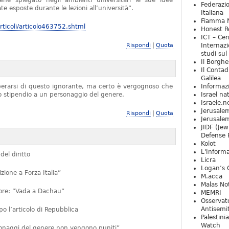
iene spiegato negli ambienti universitari le sue idee
Federazio
e esposte durante le lezioni all’università”.
Italiana
Fiamma N
ticoli/articolo463752.shtml
Honest Re
ICT – Cen
|
Rispondi
Quota
Internazi
studi sul
Il Borghe
Il Contad
Galilea
iberarsi di questo ignorante, ma certo è vergognoso che
Informaz
no stipendio a un personaggio del genere.
Israel na
Israele.n
Jerusale
|
Rispondi
Quota
Jerusale
JIDF (Jew
Defense 
Kolot
L'Informa
del diritto
Licra
Logan’s 
ione a Forza Italia”
M.acca
Malas Not
ttore: “Vada a Dachau”
MEMRI
Osservat
Antisemi
 l’articolo di Repubblica
Palestini
Watch
rsonaggi del genere non vengono puniti”