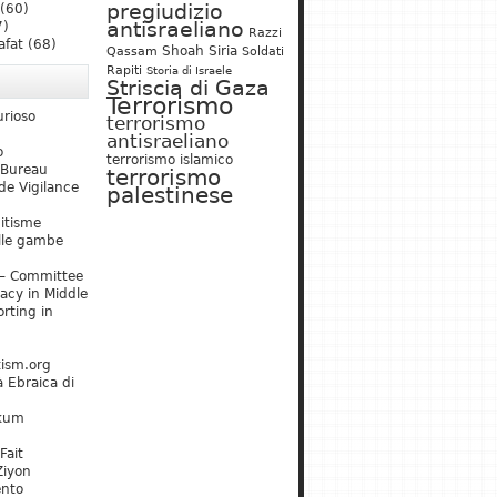
pregiudizio
(60)
antisraeliano
7)
Razzi
afat
(68)
Shoah
Siria
Qassam
Soldati
Rapiti
Storia di Israele
Striscia di Gaza
Terrorismo
urioso
terrorismo
antisraeliano
o
terrorismo islamico
 Bureau
terrorismo
de Vigilance
palestinese
mitisme
lle gambe
– Committee
acy in Middle
rting in
tism.org
 Ebraica di
kum
Fait
Ziyon
ento