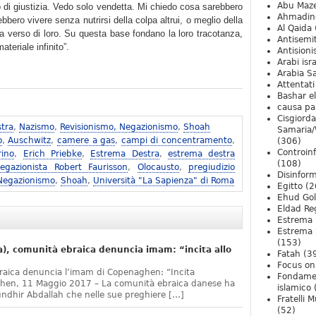
Abu Maz
 di giustizia. Vedo solo vendetta. Mi chiedo cosa sarebbero
Ahmadin
bero vivere senza nutrirsi della colpa altrui, o meglio della
Al Qaida
a verso di loro. Su questa base fondano la loro tracotanza,
Antisemi
teriale infinito”.
Antision
Arabi isra
Arabia S
Attentati
Bashar e
causa pa
Cisgiord
tra
,
Nazismo
,
Revisionismo, Negazionismo
,
Shoah
Samaria/
o
,
Auschwitz
,
camere a gas
,
campi di concentramento
,
(306)
Controin
rino
,
Erich Priebke
,
Estrema Destra
,
estrema destra
(108)
egazionista Robert Faurisson
,
Olocausto
,
pregiudizio
Disinfor
 Negazionismo
,
Shoah
,
Università "La Sapienza" di Roma
Egitto
(2
Ehud Go
Eldad Re
Estrema 
Estrema 
(153)
, comunità ebraica denuncia imam: “incita allo
Fatah
(3
Focus on 
raica denuncia l’imam di Copenaghen: “Incita
Fondame
ghen, 11 Maggio 2017 – La comunità ebraica danese ha
islamico
undhir Abdallah che nelle sue preghiere […]
Fratelli 
(52)