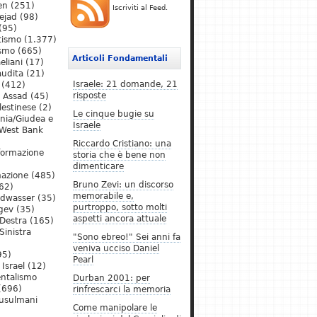
en
(251)
Iscriviti al Feed.
ejad
(98)
(95)
tismo
(1.377)
ismo
(665)
Articoli Fondamentali
eliani
(17)
audita
(21)
Israele: 21 domande, 21
(412)
risposte
l Assad
(45)
lestinese
(2)
Le cinque bugie su
ania/Giudea e
Israele
West Bank
Riccardo Cristiano: una
formazione
storia che è bene non
dimenticare
mazione
(485)
Bruno Zevi: un discorso
62)
memorabile e,
ldwasser
(35)
purtroppo, sotto molti
gev
(35)
aspetti ancora attuale
Destra
(165)
Sinistra
"Sono ebreo!" Sei anni fa
veniva ucciso Daniel
95)
Pearl
Israel
(12)
ntalismo
Durban 2001: per
(696)
rinfrescarci la memoria
Musulmani
Come manipolare le