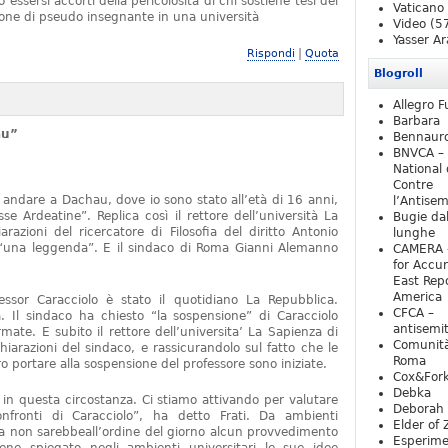
essersi accorti della pericolosità di chi sostiene tesi del
Vaticano
one di pseudo insegnante in una università
Video
(5
Yasser Ar
|
Rispondi
Quota
Blogroll
Allegro F
Barbara
au”
Bennaur
BNVCA –
National 
Contre
 andare a Dachau, dove io sono stato all’età di 16 anni,
l’Antise
e Ardeatine”. Replica così il rettore dell’università La
Bugie da
razioni del ricercatore di Filosofia del diritto Antonio
lunghe
o “una leggenda”. E il sindaco di Roma Gianni Alemanno
CAMERA 
for Accur
East Repo
America
fessor Caracciolo è stato il quotidiano La Repubblica.
CFCA –
 Il sindaco ha chiesto “la sospensione” di Caracciolo
antisemi
mate. E subito il rettore dell’universita’ La Sapienza di
Comunità
iarazioni del sindaco, e rassicurandolo sul fatto che le
Roma
 portare alla sospensione del professore sono iniziate.
Cox&For
Debka
e in questa circostanza. Ci stiamo attivando per valutare
Deborah 
nfronti di Caracciolo”, ha detto Frati. Da ambienti
Elder of 
ra non sarebbeall’ordine del giorno alcun provvedimento
Esperim