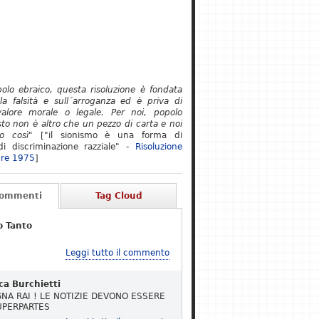
polo ebraico, questa risoluzione è fondata
lla falsità e sull´arroganza ed è priva di
alore morale o legale. Per noi, popolo
to non è altro che un pezzo di carta e noi
o così"
["il sionismo è una forma di
i discriminazione razziale" -
Risoluzione
re 1975
]
Commenti
Tag Cloud
o Tanto
Leggi tutto il commento
ca Burchietti
NA RAI ! LE NOTIZIE DEVONO ESSERE
UPERPARTES