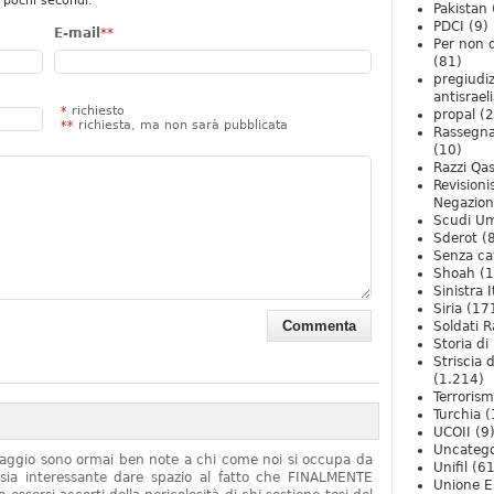
 pochi secondi.
Pakistan
PDCI
(9)
E-mail
**
Per non 
(81)
pregiudiz
antisrael
*
richiesto
propal
(2
**
richiesta, ma non sarà pubblicata
Rassegn
(10)
Razzi Qa
Revision
Negazio
Scudi U
Sderot
(8
Senza ca
Shoah
(1
Sinistra I
Siria
(17
Soldati R
Storia di 
Striscia 
(1.214)
Terroris
Turchia
(
UCOII
(9
Uncatego
onaggio sono ormai ben note a chi come noi si occupa da
Unifil
(61
sia interessante dare spazio al fatto che FINALMENTE
Unione E