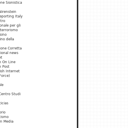
ne Sionistica
irenstein
porting Italy
tro
onale per gli
 terrorismo
sino
ino della
ione Corretta
tional news
et
m On Line
m Post
ish Internet
Force)
le
Centro Studi
icias
orio
tismo
an Media