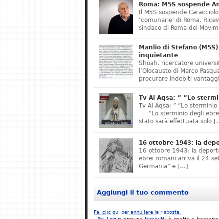
Roma: M5S sospende Ant
Il M5S sospende Caracciolo,
‘comunarie’ di Roma. Riceve
sindaco di Roma del Movime
Manlio di Stefano (M5S) 
inquietante
Shoah, ricercatore universit
l’Olocausto di Marco Pasqua
procurare indebiti vantaggi
Tv Al Aqsa: ” ”Lo stermi
Tv Al Aqsa: ” ”Lo sterminio
”Lo sterminio degli ebrei s
stato sarà effettuata solo [
16 ottobre 1943: la dep
16 ottobre 1943: la deporta
ebrei romani arriva il 24 se
Germania” e […]
Aggiungi il tuo commento
Fai clic qui per annullare la risposta.