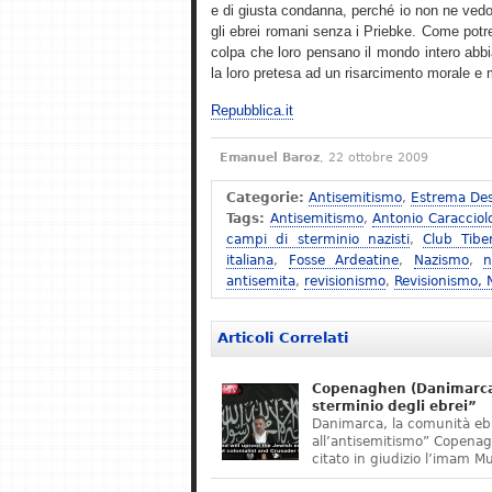
e di giusta condanna, perché io non ne vedo
gli ebrei romani senza i Priebke. Come potreb
colpa che loro pensano il mondo intero abbi
la loro pretesa ad un risarcimento morale e ma
Repubblica.it
Emanuel Baroz
, 22 ottobre 2009
Categorie:
Antisemitismo
,
Estrema Des
Tags:
Antisemitismo
,
Antonio Caracciol
campi di sterminio nazisti
,
Club Tibe
italiana
,
Fosse Ardeatine
,
Nazismo
,
n
antisemita
,
revisionismo
,
Revisionismo,
Articoli Correlati
Copenaghen (Danimarca)
sterminio degli ebrei”
Danimarca, la comunità eb
all’antisemitismo” Copena
citato in giudizio l’imam M