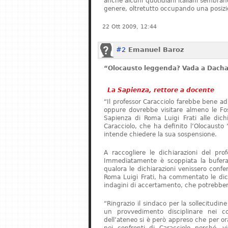
anche alcuni quotidiani italiani sembrano 
genere, oltretutto occupando una posizi
22 Ott 2009, 12:44
#2
Emanuel Baroz
“Olocausto leggenda? Vada a Dach
La Sapienza, rettore a docente
“Il professor Caracciolo farebbe bene ad
oppure dovrebbe visitare almeno le Foss
Sapienza di Roma Luigi Frati alle dichia
Caracciolo, che ha definito l’Olocaust
intende chiedere la sua sospensione.
A raccogliere le dichiarazioni del pro
Immediatamente è scoppiata la bufera.
qualora le dichiarazioni venissero confer
Roma Luigi Frati, ha commentato le dich
indagini di accertamento, che potrebbero
“Ringrazio il sindaco per la sollecitudin
un provvedimento disciplinare nei co
dell’ateneo si è però appreso che per o