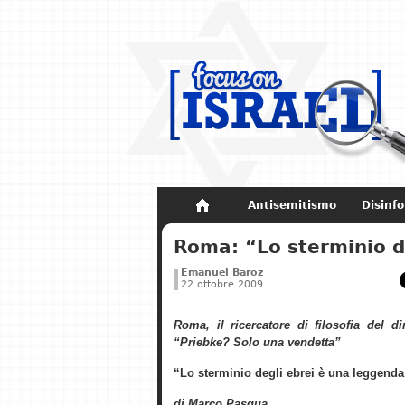
Antisemitismo
Disinf
Non dimenticare
Storia di Israel
Roma: “Lo sterminio d
Emanuel Baroz
22 ottobre 2009
Roma, il ricercatore di filosofia del di
“Priebke? Solo una vendetta”
“Lo sterminio degli ebrei è una leggenda
di Marco Pasqua