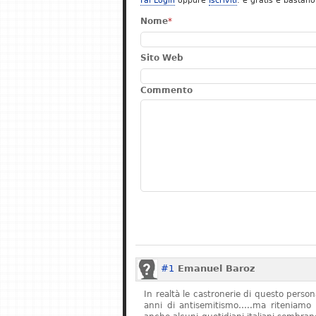
Fai Login
oppure
Iscriviti
: è gratis e bastano
Nome
*
Sito Web
Commento
#1
Emanuel Baroz
In realtà le castronerie di questo pers
anni di antisemitismo…..ma riteniamo 