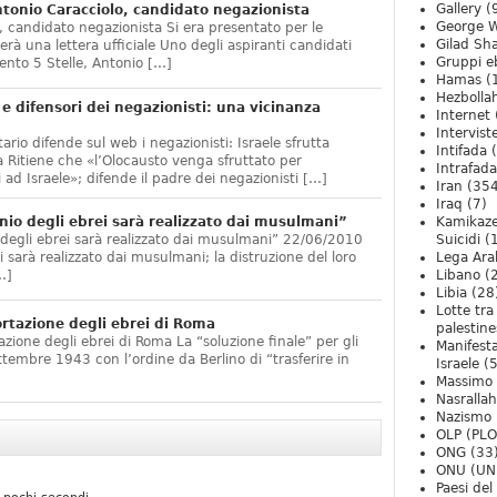
Gallery
(
onio Caracciolo, candidato negazionista
George W
 candidato negazionista Si era presentato per le
Gilad Sha
rà una lettera ufficiale Uno degli aspiranti candidati
Gruppi eb
nto 5 Stelle, Antonio […]
Hamas
(
Hezbolla
e difensori dei negazionisti: una vicinanza
Internet
Intervist
ario difende sul web i negazionisti: Israele sfrutta
Intifada
(
 Ritiene che «l’Olocausto venga sfruttato per
Intrafada
 ad Israele»; difende il padre dei negazionisti […]
Iran
(354
Iraq
(7)
nio degli ebrei sarà realizzato dai musulmani”
Kamikaze
 degli ebrei sarà realizzato dai musulmani” 22/06/2010
Suicidi
(
arà realizzato dai musulmani; la distruzione del loro
Lega Ara
…]
Libano
(
Libia
(28
Lotte tra
ortazione degli ebrei di Roma
palestine
zione degli ebrei di Roma La “soluzione finale” per gli
Manifesta
ttembre 1943 con l’ordine da Berlino di “trasferire in
Israele
(5
Massimo
Nasrallah
Nazismo
OLP (PLO
ONG
(33
ONU (UN
Paesi de