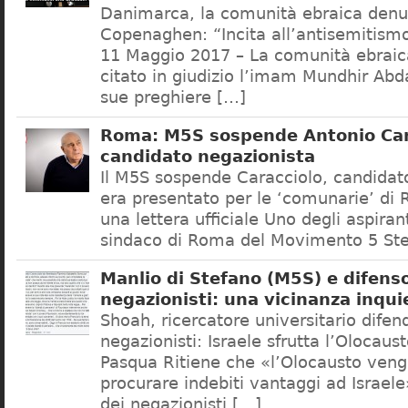
Danimarca, la comunità ebraica denu
Copenaghen: “Incita all’antisemitis
11 Maggio 2017 – La comunità ebrai
citato in giudizio l’imam Mundhir Abd
sue preghiere […]
Roma: M5S sospende Antonio Car
candidato negazionista
Il M5S sospende Caracciolo, candidato
era presentato per le ‘comunarie’ di
una lettera ufficiale Uno degli aspiran
sindaco di Roma del Movimento 5 Ste
Manlio di Stefano (M5S) e difenso
negazionisti: una vicinanza inqui
Shoah, ricercatore universitario difen
negazionisti: Israele sfrutta l’Olocaus
Pasqua Ritiene che «l’Olocausto venga
procurare indebiti vantaggi ad Israele
dei negazionisti […]