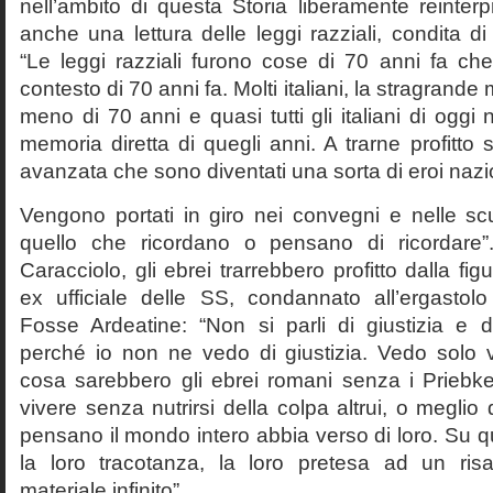
nell’ambito di questa Storia liberamente reinterpr
anche una lettura delle leggi razziali, condita di
“Le leggi razziali furono cose di 70 anni fa che
contesto di 70 anni fa. Molti italiani, la stragran
meno di 70 anni e quasi tutti gli italiani di og
memoria diretta di quegli anni. A trarne profitto 
avanzata che sono diventati una sorta di eroi nazio
Vengono portati in giro nei convegni e nelle sc
quello che ricordano o pensano di ricordare
Caracciolo, gli ebrei trarrebbero profitto dalla fig
ex ufficiale delle SS, condannato all’ergastolo 
Fosse Ardeatine: “Non si parli di giustizia e 
perché io non ne vedo di giustizia. Vedo solo 
cosa sarebbero gli ebrei romani senza i Prieb
vivere senza nutrirsi della colpa altrui, o meglio
pensano il mondo intero abbia verso di loro. Su 
la loro tracotanza, la loro pretesa ad un ris
materiale infinito”.