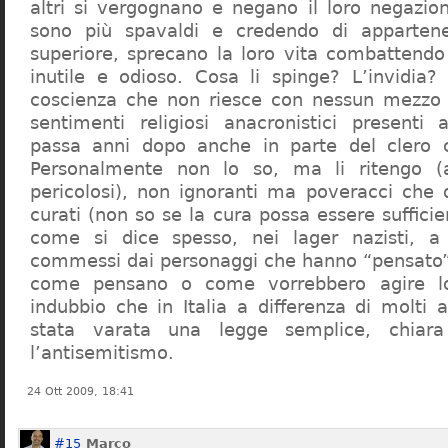
altri si vergognano e negano il loro negazion
sono più spavaldi e credendo di apparten
superiore, sprecano la loro vita combattendo
inutile e odioso. Cosa li spinge? L’invidia? 
coscienza che non riesce con nessun mezzo a
sentimenti religiosi anacronistici presenti
passa anni dopo anche in parte del clero cr
Personalmente non lo so, ma li ritengo (
pericolosi), non ignoranti ma poveracci che
curati (non so se la cura possa essere suffici
come si dice spesso, nei lager nazisti, a 
commessi dai personaggi che hanno “pensato”
come pensano o come vorrebbero agire l
indubbio che in Italia a differenza di molti a
stata varata una legge semplice, chiar
l’antisemitismo.
24 Ott 2009, 18:41
#15
Marco