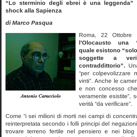
“Lo sterminio degli ebrei è una leggenda” p
shock alla Sapienza
di Marco Pasqua
Roma, 22 Ottobr
l’Olocausto una 
quale esistono “solo 
soggette a veri
contraddittorio”.
Una
“per colpevolizzare 
vinti”. Anche le cam
e non concesso che
veramente esistite”, 
verità “da verificare”.
Come “i sei milioni di morti nei campi di concentr
reinterpretata secondo i folli principi del negazi
trovare terreno fertile nel pensiero e nei blog