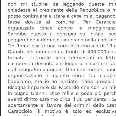
non mi stupirei se leggendo queste mie
chiedesse al presidente della Repubblica o 
posso continuare a stare a casa mia, pagando 
tasse dovute al comune”. Per Caraccio
organizzata vince contro la maggioranza
Sarebbe questo il principio sul quale, se
poggerebbe il dominio israeliano nella capita
“In Roma esiste una comunità ebraica di 10 
Quanto per intenderci a fronte di 400.000 cal
tornata elettorale sono tempestati di lette
calabresità desunta dal luogo di nascita e fa
dall’anagrafe comunale. Gli ebrei romani hann
organizzazione in quanto ebrei. Noi calabr
l’abbiamo, ma io ho lanciato l’idea presso 
Bisogna imparare da Riccardo che con un migl
in pugno Gianni. Dico mille o poco più perch
aventi diritto saranno circa il 30 per cento”. S
apertamente a favore dei crimini dello Stat
Caracciolo, il motivo è solo ed esclusi