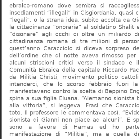
ebraico-romano dove sembra si raccogliess
insediamenti “illegali” in Cisgiordania, quasi c
“legali”, o la strana idea, subito accolta da G
la cittadinanza “onoraria” al soldatino Shali
“disonare” agli occhi di oltre un miliardo d
cittadinanza romana di tre milioni di perso
quest’anno Caracciolo si diceva sorpreso del
dell’ordine che di notte aveva rimosso per
alcuni striscioni critici verso il sindaco e 
Comunità Ebraica della capitale Riccardo Paci
da Militia Christi, movimento politico cattoli
intenderci, che lo scorso febbraio fuori la
manifestavano contro la scelta di Beppino Eng
spina a sua figlia Eluana. “Alemanno sionista
alla vittoria”, si leggeva. Frasi che Caracci
toto. Il professore le commentava così: “Evid
sionista di Gianni non piace ad alcuni”. E s
sono a favore di Hamas ed ho partec
manifestazione di “Militia”, ma a quella 