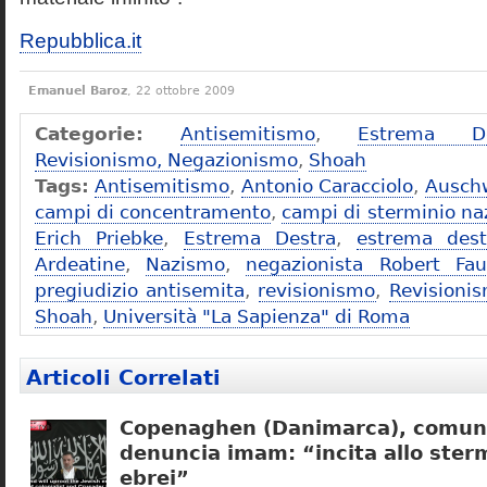
Repubblica.it
Emanuel Baroz
, 22 ottobre 2009
Categorie:
Antisemitismo
,
Estrema De
Revisionismo, Negazionismo
,
Shoah
Tags:
Antisemitismo
,
Antonio Caracciolo
,
Ausch
campi di concentramento
,
campi di sterminio naz
Erich Priebke
,
Estrema Destra
,
estrema dest
Ardeatine
,
Nazismo
,
negazionista Robert Fau
pregiudizio antisemita
,
revisionismo
,
Revisioni
Shoah
,
Università "La Sapienza" di Roma
Articoli Correlati
Copenaghen (Danimarca), comuni
denuncia imam: “incita allo sterm
ebrei”