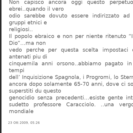
Non capisco ancora oggi questo perpetuo
ebrei..quando il vero
odio sarebbe dovuto essere indirizzato ad
gruppi etnici e
religiosi..
Il popolo ebraico e non per niente ritenuto “
Dio”…ma non
vedo perche per questa scelta impostaci 
antenati piu di
cinquemila anni orsono..abbiamo pagato in
tempi
dell’ Inquisizione Spagnola, i Progromi, lo St
ancora dopo solamente 65-70 anni, dove ci s
superstiti du questo
genocidio senza precedenti…esiste gente int
sudetto professore Caracciolo. ..una verg
mondiale
23 Ott 2009, 05:26