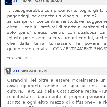
#12
FRANCESCO GIORDANO
…..bisognerebbe semplicemente togliergli la c
pagandogli se credete un viaggio …dove?
ai campi di concentramento,dove soggiorn
circa ….con lui profumi di morte,di molteplici 
solo ,pero’ chiuso dentro con qualcosa d
,giusto per essere ancora umani con lui,anch
che dalla terra tornassero le povere a
quand’erano in vita…CONCENTRAMENT GHOST
23 Ott 2009, 13:35
#13
Andrea B. Nardi
Carancini, lei oltre a essere moralmente un
assai ignorante anche se spaccia una su
cultura: l’art. 21 della Costituzione recita «Tu
manifestare liberamente il proprio pensiero
scritto e ogni altro mezzo di diffusione», e 