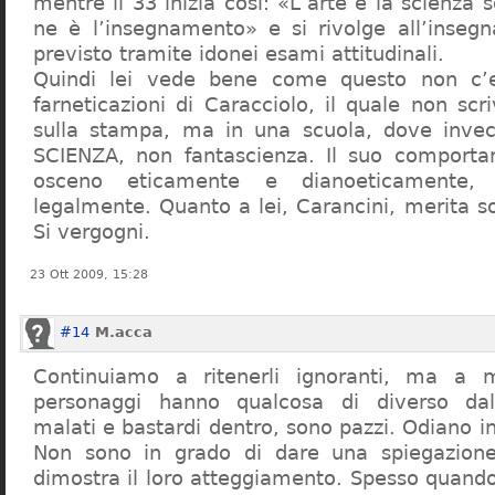
mentre il 33 inizia così: «L’arte e la scienza s
ne è l’insegnamento» e si rivolge all’inseg
previsto tramite idonei esami attitudinali.
Quindi lei vede bene come questo non c’e
farneticazioni di Caracciolo, il quale non scr
sulla stampa, ma in una scuola, dove inve
SCIENZA, non fantascienza. Il suo comport
osceno eticamente e dianoeticamente, 
legalmente. Quanto a lei, Carancini, merita so
Si vergogni.
23 Ott 2009, 15:28
#14
M.acca
Continuiamo a ritenerli ignoranti, ma a 
personaggi hanno qualcosa di diverso dal
malati e bastardi dentro, sono pazzi. Odiano i
Non sono in grado di dare una spiegazione
dimostra il loro atteggiamento. Spesso quando