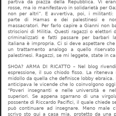
partiva da piazza della Repubblica. Vi era
rosse, ma io manifestavo in solidarietà per Gaz
non per altri”. E avvertiva, poi, i militanti
parte di Hamas e dei palestinesi e non 
massacratori. Per farlo capire a Gianni non b
striscioni di Militia. Questi ragazzi o elettori
criminalizzati e fatti passare per barbari l
italiana è impropria. Ci si deve aspettare che 
un trattamento analogo a quello riserva
palestinesi. Ragazzi, se mi leggete, state in 
SHOA? ARMA DI RICATTO – Nel blog rivendic
espressione, il suo chiodo fisso. La riteneva
midollo da quella che definisce lobby ebraica.
anticipava le vicende che lo coinvolgono oggi
“Poveri insegnanti e nelle università e ne
superiori. Se appena sgarrano di una virgol
possente di Riccardo Pacifici, il quale chiede s
può continuare ad insegnare. Meno male c
scrivo sto qui a casa mia, protetto da una 