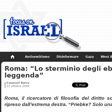
Antisemitismo
Disinformare
Gaza
West 
Roma: “Lo sterminio degli eb
Non dimenticare
Storia di Israele
leggenda”
Emanuel Baroz
22 ottobre 2009
Roma, il ricercatore di filosofia del diritto 
ripreso dall’estrema destra. “Priebke? Solo un