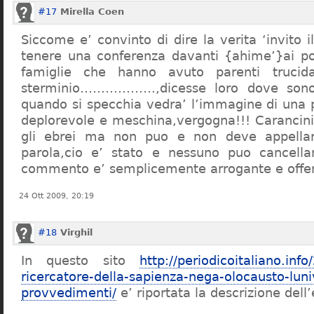
#17
Mirella Coen
Siccome e’ convinto di dire la verita ‘invito i
tenere una conferenza davanti {ahime’}ai poc
famiglie che hanno avuto parenti trucid
sterminio………………,dicesse loro dove sono f
quando si specchia vedra’ l’immagine di una 
deplorevole e meschina,vergogna!!! Carancin
gli ebrei ma non puo e non deve appellarsi
parola,cio e’ stato e nessuno puo cancellar
commento e’ semplicemente arrogante e offe
24 Ott 2009, 20:19
#18
Virghil
In questo sito
http://periodicoitaliano.inf
ricercatore-della-sapienza-nega-olocausto-lun
provvedimenti/
e’ riportata la descrizione dell’