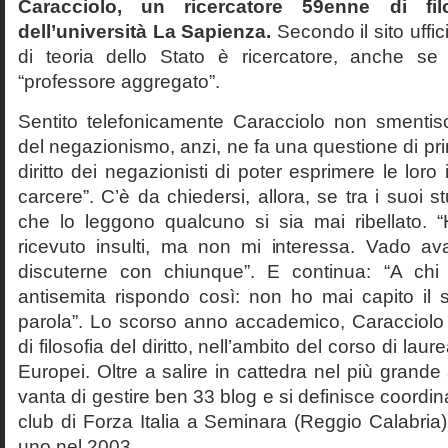
Caracciolo, un ricercatore 59enne di filo
dell’università La Sapienza.
Secondo il sito uffic
di teoria dello Stato è ricercatore, anche se
“professore aggregato”.
Sentito telefonicamente Caracciolo non smentisc
del negazionismo, anzi, ne fa una questione di pri
diritto dei negazionisti di poter esprimere le loro 
carcere”. C’è da chiedersi, allora, se tra i suoi 
che lo leggono qualcuno si sia mai ribellato. 
ricevuto insulti, ma non mi interessa. Vado av
discuterne con chiunque”. E continua: “A ch
antisemita rispondo così: non ho mai capito il s
parola”. Lo scorso anno accademico, Caracciolo
di filosofia del diritto, nell’ambito del corso di laurea
Europei. Oltre a salire in cattedra nel più grande
vanta di gestire ben 33 blog e si definisce coordin
club di Forza Italia a Seminara (Reggio Calabria
uno nel 2003.