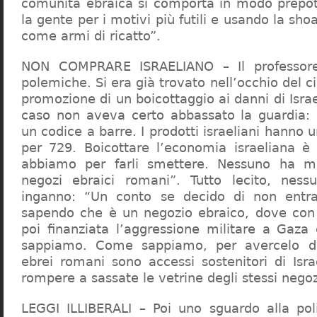
comunità ebraica si comporta in modo prepo
la gente per i motivi più futili e usando la sho
come armi di ricatto”.
NON COMPRARE ISRAELIANO – Il professor
polemiche. Si era già trovato nell’occhio del ci
promozione di un boicottaggio ai danni di Isra
caso non aveva certo abbassato la guardia: 
un codice a barre. I prodotti israeliani hanno u
per 729. Boicottare l’economia israeliana è
abbiamo per farli smettere. Nessuno ha m
negozi ebraici romani”. Tutto lecito, ness
inganno: “Un conto se decido di non entr
sapendo che è un negozio ebraico, dove con 
poi finanziata l’aggressione militare a Gaza
sappiamo. Come sappiamo, per avercelo de
ebrei romani sono accessi sostenitori di Isra
rompere a sassate le vetrine degli stessi negoz
LEGGI ILLIBERALI – Poi uno sguardo alla poli