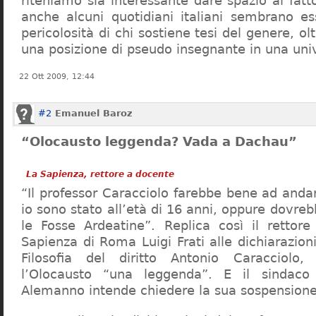
riteniamo sia interessante dare spazio al fa
anche alcuni quotidiani italiani sembrano ess
pericolosità di chi sostiene tesi del genere, o
una posizione di pseudo insegnante in una uni
22 Ott 2009, 12:44
#2
Emanuel Baroz
“Olocausto leggenda? Vada a Dachau”
La Sapienza, rettore a docente
“Il professor Caracciolo farebbe bene ad and
io sono stato all’età di 16 anni, oppure dovre
le Fosse Ardeatine”. Replica così il rettore 
Sapienza di Roma Luigi Frati alle dichiarazioni
Filosofia del diritto Antonio Caracciolo
l’Olocausto “una leggenda”. E il sindac
Alemanno intende chiedere la sua sospensione