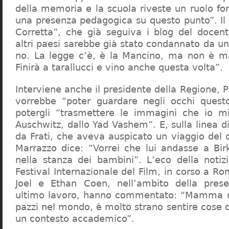
della memoria e la scuola riveste un ruolo f
una presenza pedagogica su questo punto”. Il 
Corretta”, che già seguiva i blog del docen
altri paesi sarebbe già stato condannato da un t
no. La legge c’è, è la Mancino, ma non è ma
Finirà a tarallucci e vino anche questa volta”.
Interviene anche il presidente della Regione, 
vorrebbe “poter guardare negli occhi questo
potergli “trasmettere le immagini che io m
Auschwitz, dallo Yad Vashem”. E, sulla linea 
da Frati, che aveva auspicato un viaggio del
Marrazzo dice: “Vorrei che lui andasse a Bi
nella stanza dei bambini”. L’eco della notiz
Festival Internazionale del Film, in corso a Rom
Joel e Ethan Coen, nell’ambito della prese
ultimo lavoro, hanno commentato: “Mamma m
pazzi nel mondo, è molto strano sentire cose 
un contesto accademico”.