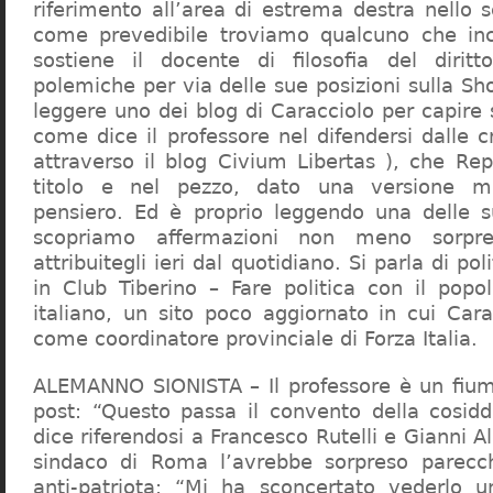
riferimento all’area di estrema destra nello s
come prevedibile troviamo qualcuno che in
sostiene il docente di filosofia del diritt
polemiche per via delle sue posizioni sulla S
leggere uno dei blog di Caracciolo per capire
come dice il professore nel difendersi dalle cr
attraverso il blog Civium Libertas ), che Rep
titolo e nel pezzo, dato una versione mi
pensiero. Ed è proprio leggendo una delle s
scopriamo affermazioni non meno sorpre
attribuitegli ieri dal quotidiano. Si parla di po
in Club Tiberino – Fare politica con il popo
italiano, un sito poco aggiornato in cui Cara
come coordinatore provinciale di Forza Italia.
ALEMANNO SIONISTA – Il professore è un fium
post: “Questo passa il convento della cosid
dice riferendosi a Francesco Rutelli e Gianni 
sindaco di Roma l’avrebbe sorpreso parecch
anti-patriota: “Mi ha sconcertato vederlo u