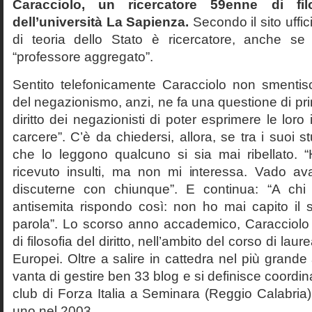
Caracciolo, un ricercatore 59enne di filo
dell’università La Sapienza.
Secondo il sito uffic
di teoria dello Stato è ricercatore, anche se
“professore aggregato”.
Sentito telefonicamente Caracciolo non smentisc
del negazionismo, anzi, ne fa una questione di pri
diritto dei negazionisti di poter esprimere le loro 
carcere”. C’è da chiedersi, allora, se tra i suoi 
che lo leggono qualcuno si sia mai ribellato. 
ricevuto insulti, ma non mi interessa. Vado av
discuterne con chiunque”. E continua: “A ch
antisemita rispondo così: non ho mai capito il s
parola”. Lo scorso anno accademico, Caracciolo
di filosofia del diritto, nell’ambito del corso di laurea
Europei. Oltre a salire in cattedra nel più grande
vanta di gestire ben 33 blog e si definisce coordin
club di Forza Italia a Seminara (Reggio Calabria
uno nel 2003.