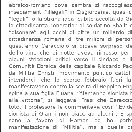
ebraico-romano dove sembra si raccogliess
insediamenti “illegali” in Cisgiordania, quasi c
“legali”, o la strana idea, subito accolta da G
la cittadinanza “onoraria” al soldatino Shali
“disonare” agli occhi di oltre un miliardo d
cittadinanza romana di tre milioni di perso
quest’anno Caracciolo si diceva sorpreso del
dell’ordine che di notte aveva rimosso per
alcuni striscioni critici verso il sindaco e 
Comunità Ebraica della capitale Riccardo Paci
da Militia Christi, movimento politico cattoli
intenderci, che lo scorso febbraio fuori la
manifestavano contro la scelta di Beppino Eng
spina a sua figlia Eluana. “Alemanno sionista
alla vittoria”, si leggeva. Frasi che Caracci
toto. Il professore le commentava così: “Evid
sionista di Gianni non piace ad alcuni”. E s
sono a favore di Hamas ed ho partec
manifestazione di “Militia”, ma a quella 