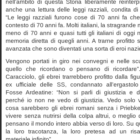
nell’ambito di questa Storia liberamente reinterpr
anche una lettura delle leggi razziali, condita di
“Le leggi razziali furono cose di 70 anni fa che
contesto di 70 anni fa. Molti italiani, la stragran
meno di 70 anni e quasi tutti gli italiani di og
memoria diretta di quegli anni. A trarne profitto 
avanzata che sono diventati una sorta di eroi nazio
Vengono portati in giro nei convegni e nelle sc
quello che ricordano o pensano di ricordare
Caracciolo, gli ebrei trarrebbero profitto dalla fig
ex ufficiale delle SS, condannato all’ergastolo 
Fosse Ardeatine: “Non si parli di giustizia e 
perché io non ne vedo di giustizia. Vedo solo 
cosa sarebbero gli ebrei romani senza i Prieb
vivere senza nutrirsi della colpa altrui, o meglio
pensano il mondo intero abbia verso di loro. Su 
la loro tracotanza, la loro pretesa ad un ris
materiale infinito”.