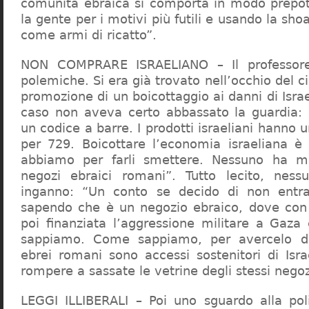
comunità ebraica si comporta in modo prepo
la gente per i motivi più futili e usando la sho
come armi di ricatto”.
NON COMPRARE ISRAELIANO – Il professor
polemiche. Si era già trovato nell’occhio del ci
promozione di un boicottaggio ai danni di Isra
caso non aveva certo abbassato la guardia: 
un codice a barre. I prodotti israeliani hanno u
per 729. Boicottare l’economia israeliana è
abbiamo per farli smettere. Nessuno ha m
negozi ebraici romani”. Tutto lecito, ness
inganno: “Un conto se decido di non entr
sapendo che è un negozio ebraico, dove con 
poi finanziata l’aggressione militare a Gaza
sappiamo. Come sappiamo, per avercelo de
ebrei romani sono accessi sostenitori di Isra
rompere a sassate le vetrine degli stessi negoz
LEGGI ILLIBERALI – Poi uno sguardo alla poli