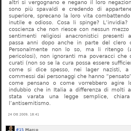
altri si vergognano e negano il loro negazion
sono più spavaldi e credendo di apparten
superiore, sprecano la loro vita combattendo
inutile e odioso. Cosa li spinge? L’invidia? 
coscienza che non riesce con nessun mezzo a
sentimenti religiosi anacronistici presenti
passa anni dopo anche in parte del clero cr
Personalmente non lo so, ma li ritengo (
pericolosi), non ignoranti ma poveracci che
curati (non so se la cura possa essere suffici
come si dice spesso, nei lager nazisti, a 
commessi dai personaggi che hanno “pensato”
come pensano o come vorrebbero agire l
indubbio che in Italia a differenza di molti a
stata varata una legge semplice, chiar
l’antisemitismo.
24 Ott 2009, 18:41
#15
Marco