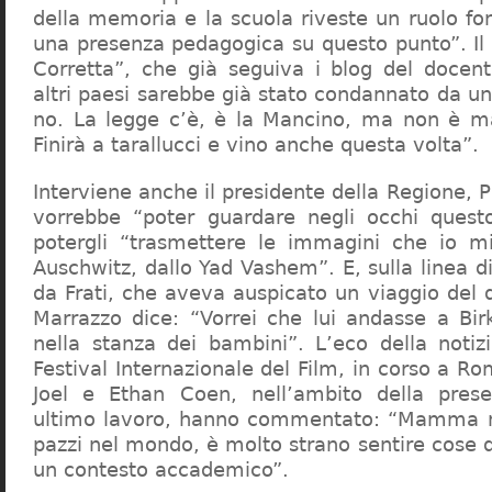
della memoria e la scuola riveste un ruolo f
una presenza pedagogica su questo punto”. Il 
Corretta”, che già seguiva i blog del docen
altri paesi sarebbe già stato condannato da un t
no. La legge c’è, è la Mancino, ma non è ma
Finirà a tarallucci e vino anche questa volta”.
Interviene anche il presidente della Regione, 
vorrebbe “poter guardare negli occhi questo
potergli “trasmettere le immagini che io m
Auschwitz, dallo Yad Vashem”. E, sulla linea 
da Frati, che aveva auspicato un viaggio del
Marrazzo dice: “Vorrei che lui andasse a Bi
nella stanza dei bambini”. L’eco della notiz
Festival Internazionale del Film, in corso a Rom
Joel e Ethan Coen, nell’ambito della prese
ultimo lavoro, hanno commentato: “Mamma m
pazzi nel mondo, è molto strano sentire cose 
un contesto accademico”.