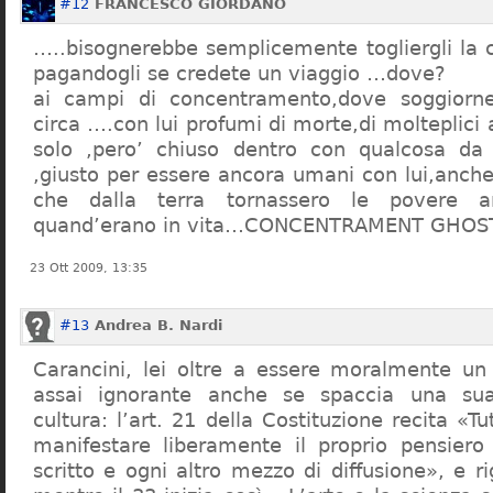
#12
FRANCESCO GIORDANO
…..bisognerebbe semplicemente togliergli la c
pagandogli se credete un viaggio …dove?
ai campi di concentramento,dove soggiorn
circa ….con lui profumi di morte,di molteplici 
solo ,pero’ chiuso dentro con qualcosa d
,giusto per essere ancora umani con lui,anch
che dalla terra tornassero le povere a
quand’erano in vita…CONCENTRAMENT GHOST
23 Ott 2009, 13:35
#13
Andrea B. Nardi
Carancini, lei oltre a essere moralmente un
assai ignorante anche se spaccia una su
cultura: l’art. 21 della Costituzione recita «Tu
manifestare liberamente il proprio pensiero
scritto e ogni altro mezzo di diffusione», e 