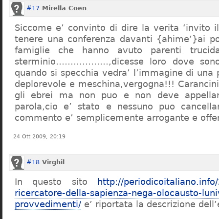
#17
Mirella Coen
Siccome e’ convinto di dire la verita ‘invito i
tenere una conferenza davanti {ahime’}ai poc
famiglie che hanno avuto parenti trucid
sterminio………………,dicesse loro dove sono f
quando si specchia vedra’ l’immagine di una 
deplorevole e meschina,vergogna!!! Carancin
gli ebrei ma non puo e non deve appellarsi
parola,cio e’ stato e nessuno puo cancellar
commento e’ semplicemente arrogante e offe
24 Ott 2009, 20:19
#18
Virghil
In questo sito
http://periodicoitaliano.inf
ricercatore-della-sapienza-nega-olocausto-lun
provvedimenti/
e’ riportata la descrizione dell’