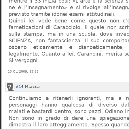
mentre il 33 inizia così: «L’arte e la scienza s
ne è l’insegnamento» e si rivolge all’inseg
previsto tramite idonei esami attitudinali.
Quindi lei vede bene come questo non c’e
farneticazioni di Caracciolo, il quale non scr
sulla stampa, ma in una scuola, dove inve
SCIENZA, non fantascienza. Il suo comport
osceno eticamente e dianoeticamente, 
legalmente. Quanto a lei, Carancini, merita so
Si vergogni.
23 Ott 2009, 15:28
#14
M.acca
Continuiamo a ritenerli ignoranti, ma a 
personaggi hanno qualcosa di diverso dal
malati e bastardi dentro, sono pazzi. Odiano i
Non sono in grado di dare una spiegazione
dimostra il loro atteggiamento. Spesso quando