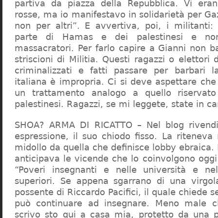
partiva da piazza della Repubblica. Vi era
rosse, ma io manifestavo in solidarietà per Gaz
non per altri”. E avvertiva, poi, i militanti
parte di Hamas e dei palestinesi e non 
massacratori. Per farlo capire a Gianni non b
striscioni di Militia. Questi ragazzi o elettori
criminalizzati e fatti passare per barbari l
italiana è impropria. Ci si deve aspettare che 
un trattamento analogo a quello riserva
palestinesi. Ragazzi, se mi leggete, state in 
SHOA? ARMA DI RICATTO – Nel blog rivendic
espressione, il suo chiodo fisso. La riteneva
midollo da quella che definisce lobby ebraica.
anticipava le vicende che lo coinvolgono oggi
“Poveri insegnanti e nelle università e ne
superiori. Se appena sgarrano di una virgol
possente di Riccardo Pacifici, il quale chiede s
può continuare ad insegnare. Meno male c
scrivo sto qui a casa mia, protetto da una 