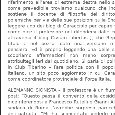
riferimento all’area di estrema destra nello s
come prevedibile troviamo qualcuno che in
sostiene il docente di filosofia del diritt
polemiche per via delle sue posizioni sulla S
leggere uno dei blog di Caracciolo per capire
come dice il professore nel difendersi dalle cr
attraverso il blog Civium Libertas ), che Rep
titolo e nel pezzo, dato una versione mi
pensiero. Ed è proprio leggendo una delle s
scopriamo affermazioni non meno sorpre
attribuitegli ieri dal quotidiano. Si parla di po
in Club Tiberino – Fare politica con il popo
italiano, un sito poco aggiornato in cui Cara
come coordinatore provinciale di Forza Italia.
ALEMANNO SIONISTA – Il professore è un fium
post: “Questo passa il convento della cosid
dice riferendosi a Francesco Rutelli e Gianni 
sindaco di Roma l’avrebbe sorpreso parecch
anti-patriota: “Mi ha sconcertato vederlo u