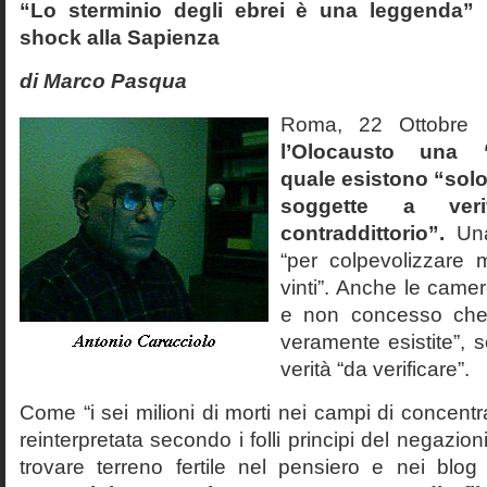
“Lo sterminio degli ebrei è una leggenda” p
shock alla Sapienza
di Marco Pasqua
Roma, 22 Ottobr
l’Olocausto una 
quale esistono “solo 
soggette a veri
contraddittorio”.
Una
“per colpevolizzare 
vinti”. Anche le cam
e non concesso che
veramente esistite”, 
verità “da verificare”.
Come “i sei milioni di morti nei campi di concentr
reinterpretata secondo i folli principi del negazi
trovare terreno fertile nel pensiero e nei blog