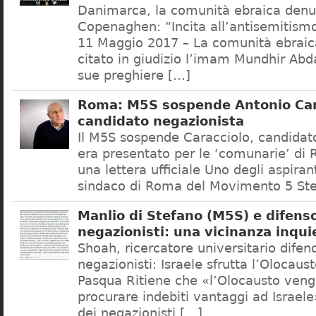
Danimarca, la comunità ebraica denu
Copenaghen: “Incita all’antisemitis
11 Maggio 2017 – La comunità ebrai
citato in giudizio l’imam Mundhir Abd
sue preghiere […]
Roma: M5S sospende Antonio Car
candidato negazionista
Il M5S sospende Caracciolo, candidato
era presentato per le ‘comunarie’ di
una lettera ufficiale Uno degli aspiran
sindaco di Roma del Movimento 5 Ste
Manlio di Stefano (M5S) e difenso
negazionisti: una vicinanza inqui
Shoah, ricercatore universitario difen
negazionisti: Israele sfrutta l’Olocaus
Pasqua Ritiene che «l’Olocausto venga
procurare indebiti vantaggi ad Israele
dei negazionisti […]