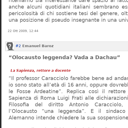
riteniamo sia interessante dare spazio al fa
anche alcuni quotidiani italiani sembrano ess
pericolosità di chi sostiene tesi del genere, o
una posizione di pseudo insegnante in una uni
22 Ott 2009, 12:44
#2
Emanuel Baroz
“Olocausto leggenda? Vada a Dachau”
La Sapienza, rettore a docente
“Il professor Caracciolo farebbe bene ad and
io sono stato all’età di 16 anni, oppure dovre
le Fosse Ardeatine”. Replica così il rettore 
Sapienza di Roma Luigi Frati alle dichiarazioni
Filosofia del diritto Antonio Caracciolo
l’Olocausto “una leggenda”. E il sindac
Alemanno intende chiedere la sua sospensione