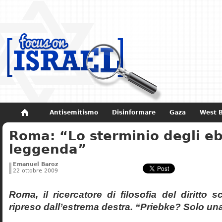
Antisemitismo
Disinformare
Gaza
West 
Roma: “Lo sterminio degli eb
Non dimenticare
Storia di Israele
leggenda”
Emanuel Baroz
22 ottobre 2009
Roma, il ricercatore di filosofia del diritto 
ripreso dall’estrema destra. “Priebke? Solo un