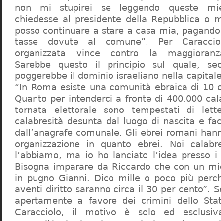
non mi stupirei se leggendo queste mie
chiedesse al presidente della Repubblica o 
posso continuare a stare a casa mia, pagando 
tasse dovute al comune”. Per Caraccio
organizzata vince contro la maggioranza
Sarebbe questo il principio sul quale, se
poggerebbe il dominio israeliano nella capita
“In Roma esiste una comunità ebraica di 10 
Quanto per intenderci a fronte di 400.000 cal
tornata elettorale sono tempestati di lette
calabresità desunta dal luogo di nascita e fa
dall’anagrafe comunale. Gli ebrei romani hann
organizzazione in quanto ebrei. Noi calabr
l’abbiamo, ma io ho lanciato l’idea presso 
Bisogna imparare da Riccardo che con un migl
in pugno Gianni. Dico mille o poco più perch
aventi diritto saranno circa il 30 per cento”. S
apertamente a favore dei crimini dello Stat
Caracciolo, il motivo è solo ed esclusi