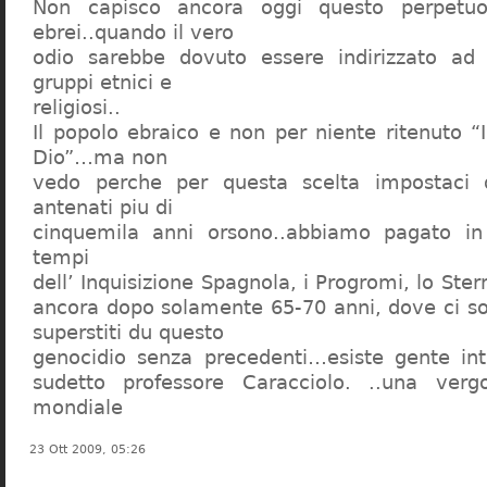
Non capisco ancora oggi questo perpetuo
ebrei..quando il vero
odio sarebbe dovuto essere indirizzato ad
gruppi etnici e
religiosi..
Il popolo ebraico e non per niente ritenuto “
Dio”…ma non
vedo perche per questa scelta impostaci 
antenati piu di
cinquemila anni orsono..abbiamo pagato in
tempi
dell’ Inquisizione Spagnola, i Progromi, lo St
ancora dopo solamente 65-70 anni, dove ci s
superstiti du questo
genocidio senza precedenti…esiste gente int
sudetto professore Caracciolo. ..una verg
mondiale
23 Ott 2009, 05:26