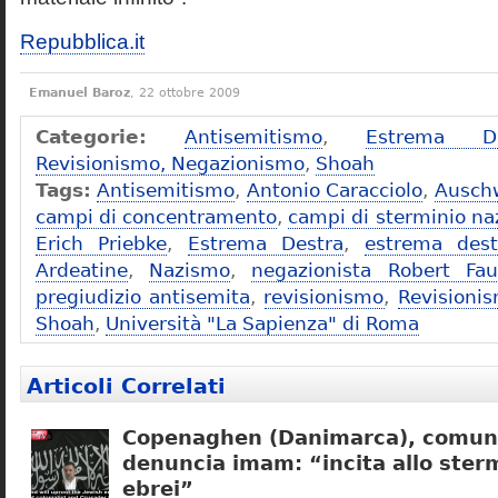
Repubblica.it
Emanuel Baroz
, 22 ottobre 2009
Categorie:
Antisemitismo
,
Estrema De
Revisionismo, Negazionismo
,
Shoah
Tags:
Antisemitismo
,
Antonio Caracciolo
,
Ausch
campi di concentramento
,
campi di sterminio naz
Erich Priebke
,
Estrema Destra
,
estrema dest
Ardeatine
,
Nazismo
,
negazionista Robert Fau
pregiudizio antisemita
,
revisionismo
,
Revisioni
Shoah
,
Università "La Sapienza" di Roma
Articoli Correlati
Copenaghen (Danimarca), comuni
denuncia imam: “incita allo sterm
ebrei”