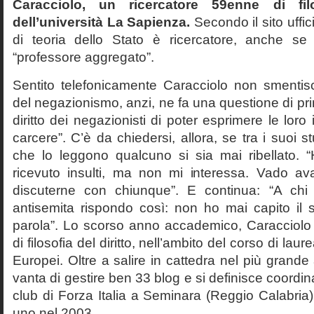
Caracciolo, un ricercatore 59enne di filo
dell’università La Sapienza.
Secondo il sito uffic
di teoria dello Stato è ricercatore, anche se
“professore aggregato”.
Sentito telefonicamente Caracciolo non smentisc
del negazionismo, anzi, ne fa una questione di pri
diritto dei negazionisti di poter esprimere le loro 
carcere”. C’è da chiedersi, allora, se tra i suoi 
che lo leggono qualcuno si sia mai ribellato. 
ricevuto insulti, ma non mi interessa. Vado av
discuterne con chiunque”. E continua: “A ch
antisemita rispondo così: non ho mai capito il s
parola”. Lo scorso anno accademico, Caracciolo
di filosofia del diritto, nell’ambito del corso di laurea
Europei. Oltre a salire in cattedra nel più grande
vanta di gestire ben 33 blog e si definisce coordin
club di Forza Italia a Seminara (Reggio Calabria
uno nel 2003.