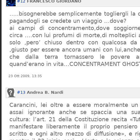
#12
FRANCESCO GIORDANO
…..bisognerebbe semplicemente togliergli la c
pagandogli se credete un viaggio …dove?
ai campi di concentramento,dove soggiorn
circa ….con lui profumi di morte,di molteplici 
solo ,pero’ chiuso dentro con qualcosa d
,giusto per essere ancora umani con lui,anch
che dalla terra tornassero le povere a
quand’erano in vita…CONCENTRAMENT GHOST
23 Ott 2009, 13:35
#13
Andrea B. Nardi
Carancini, lei oltre a essere moralmente un
assai ignorante anche se spaccia una su
cultura: l’art. 21 della Costituzione recita «Tu
manifestare liberamente il proprio pensiero
scritto e ogni altro mezzo di diffusione», e 