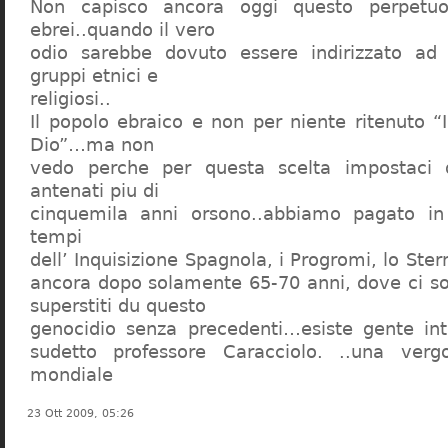
Non capisco ancora oggi questo perpetuo
ebrei..quando il vero
odio sarebbe dovuto essere indirizzato ad
gruppi etnici e
religiosi..
Il popolo ebraico e non per niente ritenuto “
Dio”…ma non
vedo perche per questa scelta impostaci 
antenati piu di
cinquemila anni orsono..abbiamo pagato in
tempi
dell’ Inquisizione Spagnola, i Progromi, lo St
ancora dopo solamente 65-70 anni, dove ci s
superstiti du questo
genocidio senza precedenti…esiste gente int
sudetto professore Caracciolo. ..una verg
mondiale
23 Ott 2009, 05:26