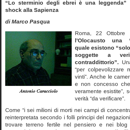
“Lo sterminio degli ebrei è una leggenda” p
shock alla Sapienza
di Marco Pasqua
Roma, 22 Ottobr
l’Olocausto una 
quale esistono “solo 
soggette a veri
contraddittorio”.
Una
“per colpevolizzare 
vinti”. Anche le cam
e non concesso che
veramente esistite”, 
verità “da verificare”.
Come “i sei milioni di morti nei campi di concentr
reinterpretata secondo i folli principi del negazi
trovare terreno fertile nel pensiero e nei blog