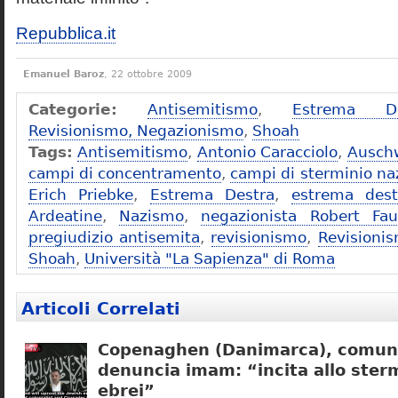
Repubblica.it
Emanuel Baroz
, 22 ottobre 2009
Categorie:
Antisemitismo
,
Estrema De
Revisionismo, Negazionismo
,
Shoah
Tags:
Antisemitismo
,
Antonio Caracciolo
,
Ausch
campi di concentramento
,
campi di sterminio naz
Erich Priebke
,
Estrema Destra
,
estrema dest
Ardeatine
,
Nazismo
,
negazionista Robert Fau
pregiudizio antisemita
,
revisionismo
,
Revisioni
Shoah
,
Università "La Sapienza" di Roma
Articoli Correlati
Copenaghen (Danimarca), comuni
denuncia imam: “incita allo sterm
ebrei”