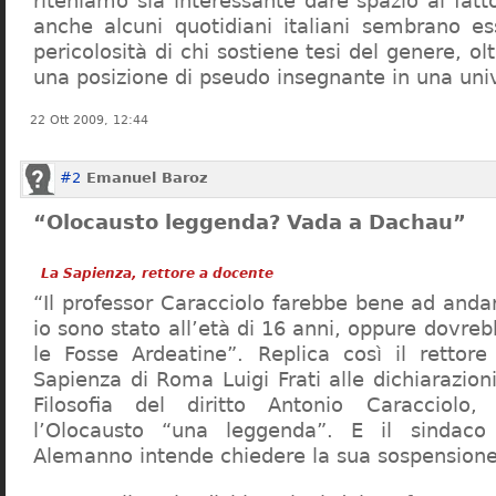
riteniamo sia interessante dare spazio al fa
anche alcuni quotidiani italiani sembrano ess
pericolosità di chi sostiene tesi del genere, o
una posizione di pseudo insegnante in una uni
22 Ott 2009, 12:44
#2
Emanuel Baroz
“Olocausto leggenda? Vada a Dachau”
La Sapienza, rettore a docente
“Il professor Caracciolo farebbe bene ad and
io sono stato all’età di 16 anni, oppure dovre
le Fosse Ardeatine”. Replica così il rettore 
Sapienza di Roma Luigi Frati alle dichiarazioni
Filosofia del diritto Antonio Caracciolo
l’Olocausto “una leggenda”. E il sindac
Alemanno intende chiedere la sua sospensione