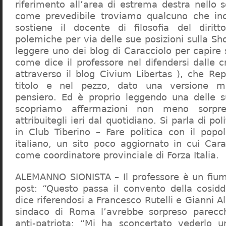
riferimento all’area di estrema destra nello s
come prevedibile troviamo qualcuno che in
sostiene il docente di filosofia del diritt
polemiche per via delle sue posizioni sulla S
leggere uno dei blog di Caracciolo per capire
come dice il professore nel difendersi dalle cr
attraverso il blog Civium Libertas ), che Rep
titolo e nel pezzo, dato una versione mi
pensiero. Ed è proprio leggendo una delle s
scopriamo affermazioni non meno sorpre
attribuitegli ieri dal quotidiano. Si parla di po
in Club Tiberino – Fare politica con il popo
italiano, un sito poco aggiornato in cui Cara
come coordinatore provinciale di Forza Italia.
ALEMANNO SIONISTA – Il professore è un fium
post: “Questo passa il convento della cosid
dice riferendosi a Francesco Rutelli e Gianni 
sindaco di Roma l’avrebbe sorpreso parecch
anti-patriota: “Mi ha sconcertato vederlo u