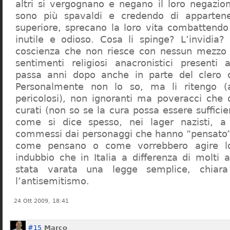
altri si vergognano e negano il loro negazion
sono più spavaldi e credendo di apparten
superiore, sprecano la loro vita combattendo
inutile e odioso. Cosa li spinge? L’invidia? 
coscienza che non riesce con nessun mezzo a
sentimenti religiosi anacronistici presenti
passa anni dopo anche in parte del clero cr
Personalmente non lo so, ma li ritengo (
pericolosi), non ignoranti ma poveracci che
curati (non so se la cura possa essere suffici
come si dice spesso, nei lager nazisti, a 
commessi dai personaggi che hanno “pensato”
come pensano o come vorrebbero agire l
indubbio che in Italia a differenza di molti a
stata varata una legge semplice, chiar
l’antisemitismo.
24 Ott 2009, 18:41
#15
Marco