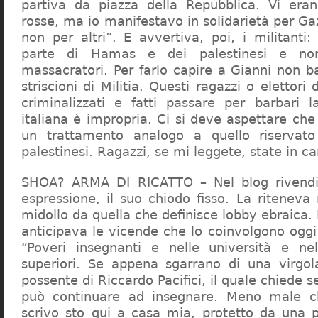
partiva da piazza della Repubblica. Vi era
rosse, ma io manifestavo in solidarietà per Gaz
non per altri”. E avvertiva, poi, i militanti
parte di Hamas e dei palestinesi e non 
massacratori. Per farlo capire a Gianni non b
striscioni di Militia. Questi ragazzi o elettori
criminalizzati e fatti passare per barbari l
italiana è impropria. Ci si deve aspettare che 
un trattamento analogo a quello riserva
palestinesi. Ragazzi, se mi leggete, state in 
SHOA? ARMA DI RICATTO – Nel blog rivendic
espressione, il suo chiodo fisso. La riteneva
midollo da quella che definisce lobby ebraica.
anticipava le vicende che lo coinvolgono oggi
“Poveri insegnanti e nelle università e ne
superiori. Se appena sgarrano di una virgol
possente di Riccardo Pacifici, il quale chiede s
può continuare ad insegnare. Meno male c
scrivo sto qui a casa mia, protetto da una 