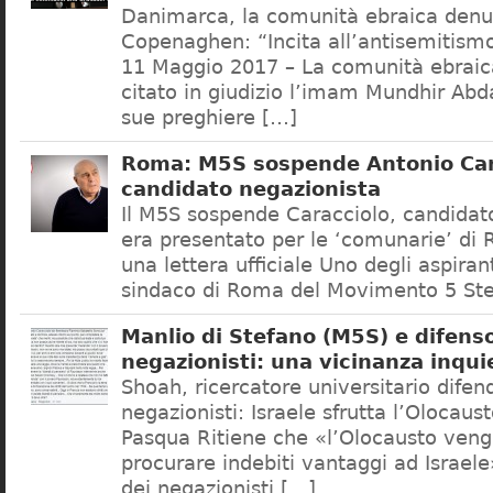
Danimarca, la comunità ebraica denu
Copenaghen: “Incita all’antisemitis
11 Maggio 2017 – La comunità ebrai
citato in giudizio l’imam Mundhir Abd
sue preghiere […]
Roma: M5S sospende Antonio Car
candidato negazionista
Il M5S sospende Caracciolo, candidato
era presentato per le ‘comunarie’ di
una lettera ufficiale Uno degli aspiran
sindaco di Roma del Movimento 5 Ste
Manlio di Stefano (M5S) e difenso
negazionisti: una vicinanza inqui
Shoah, ricercatore universitario difen
negazionisti: Israele sfrutta l’Olocaus
Pasqua Ritiene che «l’Olocausto venga
procurare indebiti vantaggi ad Israele
dei negazionisti […]