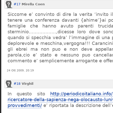
#17
Mirella Coen
Siccome e’ convinto di dire la verita ‘invito i
tenere una conferenza davanti {ahime’}ai poc
famiglie che hanno avuto parenti trucid
sterminio………………,dicesse loro dove sono f
quando si specchia vedra’ l’immagine di una 
deplorevole e meschina,vergogna!!! Carancin
gli ebrei ma non puo e non deve appellarsi
parola,cio e’ stato e nessuno puo cancellar
commento e’ semplicemente arrogante e offe
24 Ott 2009, 20:19
#18
Virghil
In questo sito
http://periodicoitaliano.inf
ricercatore-della-sapienza-nega-olocausto-lun
provvedimenti/
e’ riportata la descrizione dell’