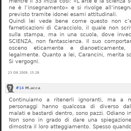
mentre il 33 inizia così: «L’arte e la scienza s
ne è l’insegnamento» e si rivolge all’inseg
previsto tramite idonei esami attitudinali.
Quindi lei vede bene come questo non c’e
farneticazioni di Caracciolo, il quale non scr
sulla stampa, ma in una scuola, dove inve
SCIENZA, non fantascienza. Il suo comport
osceno eticamente e dianoeticamente, 
legalmente. Quanto a lei, Carancini, merita so
Si vergogni.
23 Ott 2009, 15:28
#14
M.acca
Continuiamo a ritenerli ignoranti, ma a 
personaggi hanno qualcosa di diverso dal
malati e bastardi dentro, sono pazzi. Odiano i
Non sono in grado di dare una spiegazione
dimostra il loro atteggiamento. Spesso quando