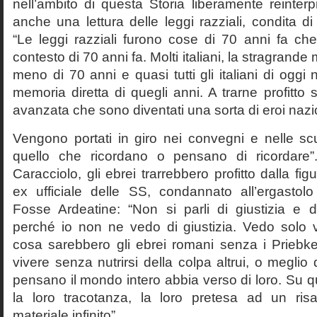
nell’ambito di questa Storia liberamente reinterpr
anche una lettura delle leggi razziali, condita di
“Le leggi razziali furono cose di 70 anni fa che
contesto di 70 anni fa. Molti italiani, la stragran
meno di 70 anni e quasi tutti gli italiani di og
memoria diretta di quegli anni. A trarne profitto 
avanzata che sono diventati una sorta di eroi nazio
Vengono portati in giro nei convegni e nelle sc
quello che ricordano o pensano di ricordare
Caracciolo, gli ebrei trarrebbero profitto dalla fig
ex ufficiale delle SS, condannato all’ergastolo 
Fosse Ardeatine: “Non si parli di giustizia e 
perché io non ne vedo di giustizia. Vedo solo 
cosa sarebbero gli ebrei romani senza i Prieb
vivere senza nutrirsi della colpa altrui, o meglio
pensano il mondo intero abbia verso di loro. Su 
la loro tracotanza, la loro pretesa ad un ris
materiale infinito”.