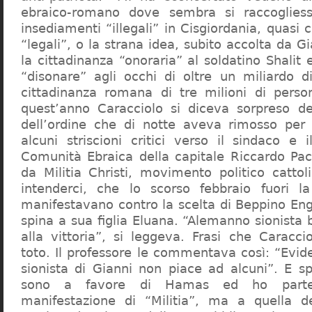
ebraico-romano dove sembra si raccogliess
insediamenti “illegali” in Cisgiordania, quasi c
“legali”, o la strana idea, subito accolta da G
la cittadinanza “onoraria” al soldatino Shali
“disonare” agli occhi di oltre un miliardo d
cittadinanza romana di tre milioni di perso
quest’anno Caracciolo si diceva sorpreso del
dell’ordine che di notte aveva rimosso per
alcuni striscioni critici verso il sindaco e 
Comunità Ebraica della capitale Riccardo Paci
da Militia Christi, movimento politico cattoli
intenderci, che lo scorso febbraio fuori la
manifestavano contro la scelta di Beppino Eng
spina a sua figlia Eluana. “Alemanno sionista
alla vittoria”, si leggeva. Frasi che Caracci
toto. Il professore le commentava così: “Evid
sionista di Gianni non piace ad alcuni”. E s
sono a favore di Hamas ed ho partec
manifestazione di “Militia”, ma a quella 