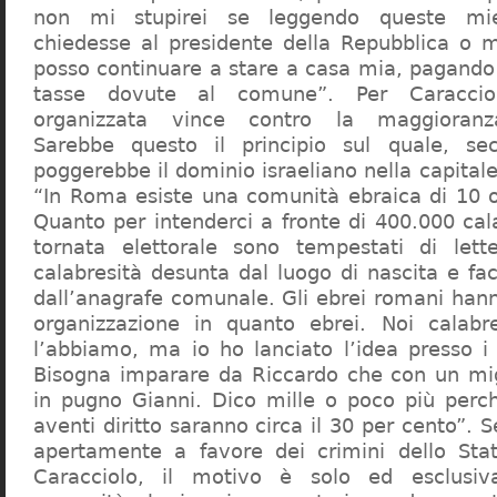
non mi stupirei se leggendo queste mie
chiedesse al presidente della Repubblica o 
posso continuare a stare a casa mia, pagando 
tasse dovute al comune”. Per Caraccio
organizzata vince contro la maggioranza
Sarebbe questo il principio sul quale, se
poggerebbe il dominio israeliano nella capita
“In Roma esiste una comunità ebraica di 10 
Quanto per intenderci a fronte di 400.000 cal
tornata elettorale sono tempestati di lette
calabresità desunta dal luogo di nascita e fa
dall’anagrafe comunale. Gli ebrei romani hann
organizzazione in quanto ebrei. Noi calabr
l’abbiamo, ma io ho lanciato l’idea presso 
Bisogna imparare da Riccardo che con un migl
in pugno Gianni. Dico mille o poco più perch
aventi diritto saranno circa il 30 per cento”. S
apertamente a favore dei crimini dello Stat
Caracciolo, il motivo è solo ed esclusi