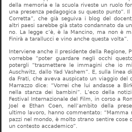
della memoria e la scuola riveste un ruolo f
una presenza pedagogica su questo punto”. Il 
Corretta”, che già seguiva i blog del docen
altri paesi sarebbe già stato condannato da un t
no. La legge c’è, è la Mancino, ma non è ma
Finirà a tarallucci e vino anche questa volta”.
Interviene anche il presidente della Regione, 
vorrebbe “poter guardare negli occhi questo
potergli “trasmettere le immagini che io m
Auschwitz, dallo Yad Vashem”. E, sulla linea 
da Frati, che aveva auspicato un viaggio del
Marrazzo dice: “Vorrei che lui andasse a Bi
nella stanza dei bambini”. L’eco della notiz
Festival Internazionale del Film, in corso a Rom
Joel e Ethan Coen, nell’ambito della prese
ultimo lavoro, hanno commentato: “Mamma m
pazzi nel mondo, è molto strano sentire cose 
un contesto accademico”.