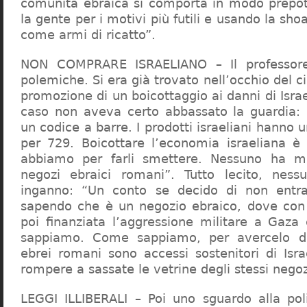
comunità ebraica si comporta in modo prepo
la gente per i motivi più futili e usando la sho
come armi di ricatto”.
NON COMPRARE ISRAELIANO – Il professor
polemiche. Si era già trovato nell’occhio del ci
promozione di un boicottaggio ai danni di Isra
caso non aveva certo abbassato la guardia: 
un codice a barre. I prodotti israeliani hanno u
per 729. Boicottare l’economia israeliana è
abbiamo per farli smettere. Nessuno ha m
negozi ebraici romani”. Tutto lecito, ness
inganno: “Un conto se decido di non entr
sapendo che è un negozio ebraico, dove con 
poi finanziata l’aggressione militare a Gaza
sappiamo. Come sappiamo, per avercelo de
ebrei romani sono accessi sostenitori di Isra
rompere a sassate le vetrine degli stessi negoz
LEGGI ILLIBERALI – Poi uno sguardo alla poli