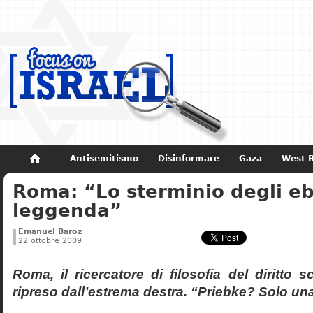
Antisemitismo
Disinformare
Gaza
West 
Roma: “Lo sterminio degli eb
Non dimenticare
Storia di Israele
leggenda”
Emanuel Baroz
22 ottobre 2009
Roma, il ricercatore di filosofia del diritto 
ripreso dall’estrema destra. “Priebke? Solo un