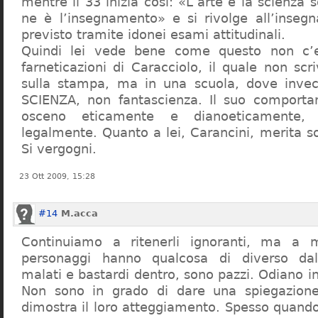
mentre il 33 inizia così: «L’arte e la scienza s
ne è l’insegnamento» e si rivolge all’inseg
previsto tramite idonei esami attitudinali.
Quindi lei vede bene come questo non c’e
farneticazioni di Caracciolo, il quale non scr
sulla stampa, ma in una scuola, dove inve
SCIENZA, non fantascienza. Il suo comport
osceno eticamente e dianoeticamente, 
legalmente. Quanto a lei, Carancini, merita so
Si vergogni.
23 Ott 2009, 15:28
#14
M.acca
Continuiamo a ritenerli ignoranti, ma a 
personaggi hanno qualcosa di diverso dal
malati e bastardi dentro, sono pazzi. Odiano i
Non sono in grado di dare una spiegazione
dimostra il loro atteggiamento. Spesso quando