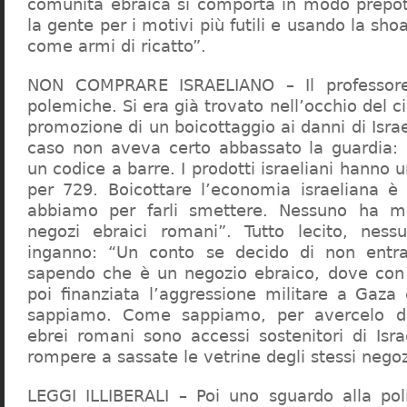
comunità ebraica si comporta in modo prepo
la gente per i motivi più futili e usando la sho
come armi di ricatto”.
NON COMPRARE ISRAELIANO – Il professor
polemiche. Si era già trovato nell’occhio del ci
promozione di un boicottaggio ai danni di Isra
caso non aveva certo abbassato la guardia: 
un codice a barre. I prodotti israeliani hanno u
per 729. Boicottare l’economia israeliana è
abbiamo per farli smettere. Nessuno ha m
negozi ebraici romani”. Tutto lecito, ness
inganno: “Un conto se decido di non entr
sapendo che è un negozio ebraico, dove con 
poi finanziata l’aggressione militare a Gaza
sappiamo. Come sappiamo, per avercelo de
ebrei romani sono accessi sostenitori di Isra
rompere a sassate le vetrine degli stessi negoz
LEGGI ILLIBERALI – Poi uno sguardo alla poli