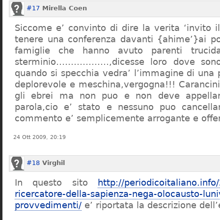
#17
Mirella Coen
Siccome e’ convinto di dire la verita ‘invito i
tenere una conferenza davanti {ahime’}ai poc
famiglie che hanno avuto parenti trucid
sterminio………………,dicesse loro dove sono f
quando si specchia vedra’ l’immagine di una 
deplorevole e meschina,vergogna!!! Carancin
gli ebrei ma non puo e non deve appellarsi
parola,cio e’ stato e nessuno puo cancellar
commento e’ semplicemente arrogante e offe
24 Ott 2009, 20:19
#18
Virghil
In questo sito
http://periodicoitaliano.inf
ricercatore-della-sapienza-nega-olocausto-lun
provvedimenti/
e’ riportata la descrizione dell’