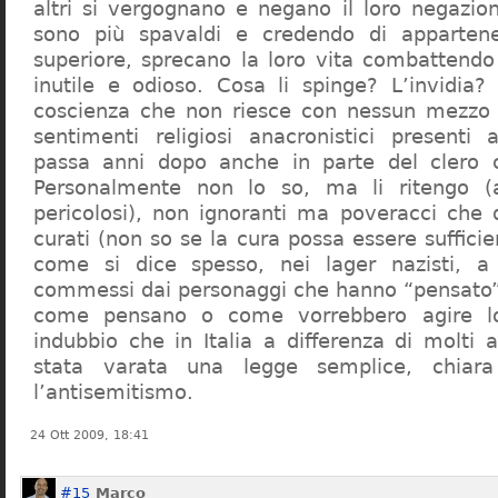
altri si vergognano e negano il loro negazion
sono più spavaldi e credendo di apparten
superiore, sprecano la loro vita combattendo
inutile e odioso. Cosa li spinge? L’invidia? 
coscienza che non riesce con nessun mezzo a
sentimenti religiosi anacronistici presenti
passa anni dopo anche in parte del clero cr
Personalmente non lo so, ma li ritengo (
pericolosi), non ignoranti ma poveracci che
curati (non so se la cura possa essere suffici
come si dice spesso, nei lager nazisti, a 
commessi dai personaggi che hanno “pensato”
come pensano o come vorrebbero agire l
indubbio che in Italia a differenza di molti a
stata varata una legge semplice, chiar
l’antisemitismo.
24 Ott 2009, 18:41
#15
Marco