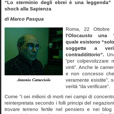
“Lo sterminio degli ebrei è una leggenda” p
shock alla Sapienza
di Marco Pasqua
Roma, 22 Ottobr
l’Olocausto una 
quale esistono “solo 
soggette a veri
contraddittorio”.
Una
“per colpevolizzare 
vinti”. Anche le cam
e non concesso che
veramente esistite”, 
verità “da verificare”.
Come “i sei milioni di morti nei campi di concentr
reinterpretata secondo i folli principi del negazi
trovare terreno fertile nel pensiero e nei blog