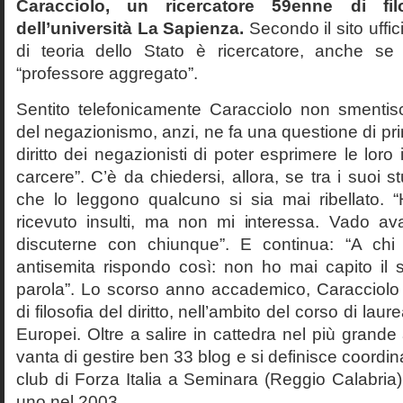
Caracciolo, un ricercatore 59enne di filo
dell’università La Sapienza.
Secondo il sito uffic
di teoria dello Stato è ricercatore, anche se
“professore aggregato”.
Sentito telefonicamente Caracciolo non smentisc
del negazionismo, anzi, ne fa una questione di pri
diritto dei negazionisti di poter esprimere le loro 
carcere”. C’è da chiedersi, allora, se tra i suoi 
che lo leggono qualcuno si sia mai ribellato. 
ricevuto insulti, ma non mi interessa. Vado av
discuterne con chiunque”. E continua: “A ch
antisemita rispondo così: non ho mai capito il s
parola”. Lo scorso anno accademico, Caracciolo
di filosofia del diritto, nell’ambito del corso di laurea
Europei. Oltre a salire in cattedra nel più grande
vanta di gestire ben 33 blog e si definisce coordin
club di Forza Italia a Seminara (Reggio Calabria
uno nel 2003.