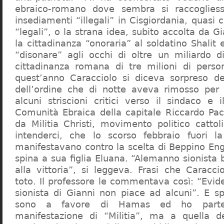
ebraico-romano dove sembra si raccogliess
insediamenti “illegali” in Cisgiordania, quasi c
“legali”, o la strana idea, subito accolta da G
la cittadinanza “onoraria” al soldatino Shali
“disonare” agli occhi di oltre un miliardo d
cittadinanza romana di tre milioni di perso
quest’anno Caracciolo si diceva sorpreso del
dell’ordine che di notte aveva rimosso per
alcuni striscioni critici verso il sindaco e 
Comunità Ebraica della capitale Riccardo Paci
da Militia Christi, movimento politico cattoli
intenderci, che lo scorso febbraio fuori la
manifestavano contro la scelta di Beppino Eng
spina a sua figlia Eluana. “Alemanno sionista
alla vittoria”, si leggeva. Frasi che Caracci
toto. Il professore le commentava così: “Evid
sionista di Gianni non piace ad alcuni”. E s
sono a favore di Hamas ed ho partec
manifestazione di “Militia”, ma a quella 