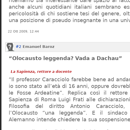
riteniamo sia interessante dare spazio al fa
anche alcuni quotidiani italiani sembrano ess
pericolosità di chi sostiene tesi del genere, o
una posizione di pseudo insegnante in una uni
22 Ott 2009, 12:44
#2
Emanuel Baroz
“Olocausto leggenda? Vada a Dachau”
La Sapienza, rettore a docente
“Il professor Caracciolo farebbe bene ad and
io sono stato all’età di 16 anni, oppure dovre
le Fosse Ardeatine”. Replica così il rettore 
Sapienza di Roma Luigi Frati alle dichiarazioni
Filosofia del diritto Antonio Caracciolo
l’Olocausto “una leggenda”. E il sindac
Alemanno intende chiedere la sua sospensione