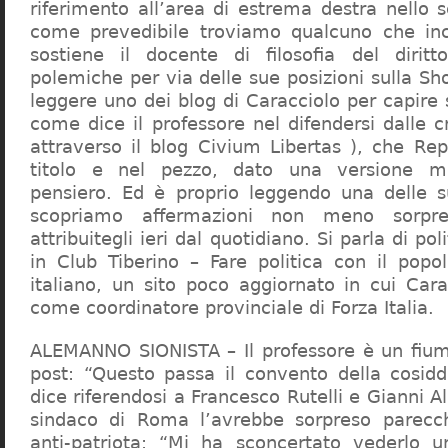
riferimento all’area di estrema destra nello s
come prevedibile troviamo qualcuno che in
sostiene il docente di filosofia del diritt
polemiche per via delle sue posizioni sulla S
leggere uno dei blog di Caracciolo per capire
come dice il professore nel difendersi dalle cr
attraverso il blog Civium Libertas ), che Rep
titolo e nel pezzo, dato una versione mi
pensiero. Ed è proprio leggendo una delle s
scopriamo affermazioni non meno sorpre
attribuitegli ieri dal quotidiano. Si parla di po
in Club Tiberino – Fare politica con il popo
italiano, un sito poco aggiornato in cui Cara
come coordinatore provinciale di Forza Italia.
ALEMANNO SIONISTA – Il professore è un fium
post: “Questo passa il convento della cosid
dice riferendosi a Francesco Rutelli e Gianni 
sindaco di Roma l’avrebbe sorpreso parecch
anti-patriota: “Mi ha sconcertato vederlo u