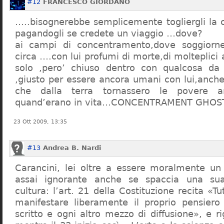
#12
FRANCESCO GIORDANO
…..bisognerebbe semplicemente togliergli la c
pagandogli se credete un viaggio …dove?
ai campi di concentramento,dove soggiorn
circa ….con lui profumi di morte,di molteplici 
solo ,pero’ chiuso dentro con qualcosa d
,giusto per essere ancora umani con lui,anch
che dalla terra tornassero le povere a
quand’erano in vita…CONCENTRAMENT GHOST
23 Ott 2009, 13:35
#13
Andrea B. Nardi
Carancini, lei oltre a essere moralmente un
assai ignorante anche se spaccia una su
cultura: l’art. 21 della Costituzione recita «Tu
manifestare liberamente il proprio pensiero
scritto e ogni altro mezzo di diffusione», e 