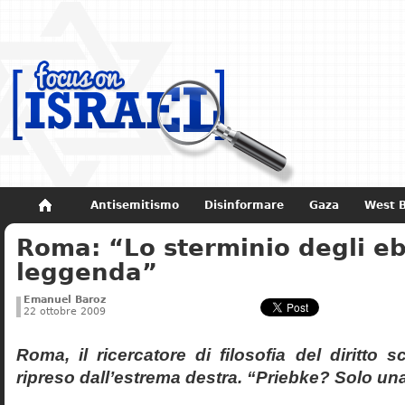
Antisemitismo
Disinformare
Gaza
West 
Roma: “Lo sterminio degli eb
Non dimenticare
Storia di Israele
leggenda”
Emanuel Baroz
22 ottobre 2009
Roma, il ricercatore di filosofia del diritto 
ripreso dall’estrema destra. “Priebke? Solo un