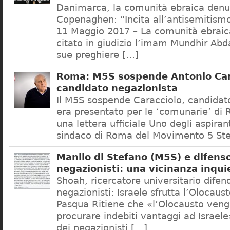
Danimarca, la comunità ebraica denu
Copenaghen: “Incita all’antisemitis
11 Maggio 2017 – La comunità ebrai
citato in giudizio l’imam Mundhir Abd
sue preghiere […]
Roma: M5S sospende Antonio Car
candidato negazionista
Il M5S sospende Caracciolo, candidato
era presentato per le ‘comunarie’ di
una lettera ufficiale Uno degli aspiran
sindaco di Roma del Movimento 5 Ste
Manlio di Stefano (M5S) e difenso
negazionisti: una vicinanza inqui
Shoah, ricercatore universitario difen
negazionisti: Israele sfrutta l’Olocaus
Pasqua Ritiene che «l’Olocausto venga
procurare indebiti vantaggi ad Israele
dei negazionisti […]