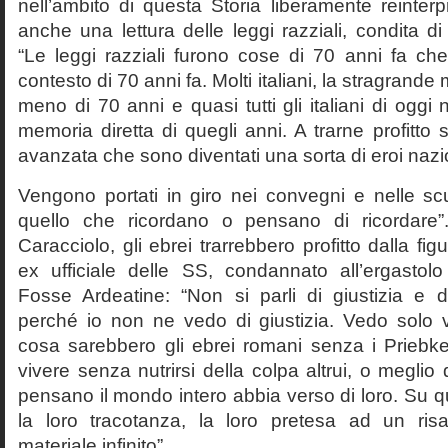
nell’ambito di questa Storia liberamente reinterpr
anche una lettura delle leggi razziali, condita di
“Le leggi razziali furono cose di 70 anni fa che
contesto di 70 anni fa. Molti italiani, la stragran
meno di 70 anni e quasi tutti gli italiani di og
memoria diretta di quegli anni. A trarne profitto 
avanzata che sono diventati una sorta di eroi nazio
Vengono portati in giro nei convegni e nelle sc
quello che ricordano o pensano di ricordare
Caracciolo, gli ebrei trarrebbero profitto dalla fig
ex ufficiale delle SS, condannato all’ergastolo 
Fosse Ardeatine: “Non si parli di giustizia e 
perché io non ne vedo di giustizia. Vedo solo 
cosa sarebbero gli ebrei romani senza i Prieb
vivere senza nutrirsi della colpa altrui, o meglio
pensano il mondo intero abbia verso di loro. Su 
la loro tracotanza, la loro pretesa ad un ris
materiale infinito”.