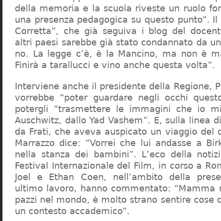
della memoria e la scuola riveste un ruolo f
una presenza pedagogica su questo punto”. Il 
Corretta”, che già seguiva i blog del docen
altri paesi sarebbe già stato condannato da un t
no. La legge c’è, è la Mancino, ma non è ma
Finirà a tarallucci e vino anche questa volta”.
Interviene anche il presidente della Regione, 
vorrebbe “poter guardare negli occhi questo
potergli “trasmettere le immagini che io m
Auschwitz, dallo Yad Vashem”. E, sulla linea 
da Frati, che aveva auspicato un viaggio del
Marrazzo dice: “Vorrei che lui andasse a Bi
nella stanza dei bambini”. L’eco della notiz
Festival Internazionale del Film, in corso a Rom
Joel e Ethan Coen, nell’ambito della prese
ultimo lavoro, hanno commentato: “Mamma m
pazzi nel mondo, è molto strano sentire cose 
un contesto accademico”.