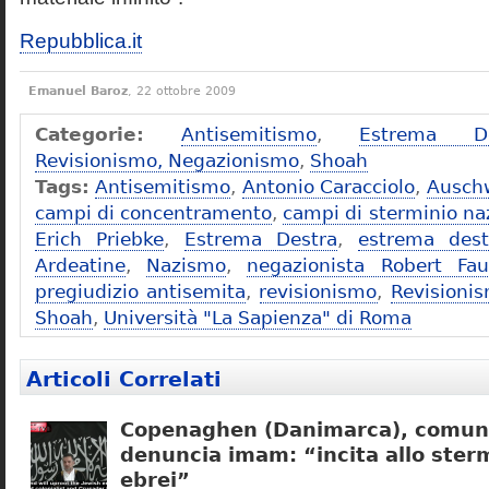
Repubblica.it
Emanuel Baroz
, 22 ottobre 2009
Categorie:
Antisemitismo
,
Estrema De
Revisionismo, Negazionismo
,
Shoah
Tags:
Antisemitismo
,
Antonio Caracciolo
,
Ausch
campi di concentramento
,
campi di sterminio naz
Erich Priebke
,
Estrema Destra
,
estrema dest
Ardeatine
,
Nazismo
,
negazionista Robert Fau
pregiudizio antisemita
,
revisionismo
,
Revisioni
Shoah
,
Università "La Sapienza" di Roma
Articoli Correlati
Copenaghen (Danimarca), comuni
denuncia imam: “incita allo sterm
ebrei”