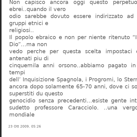
Non capisco ancora oggi questo perpetuo
ebrei..quando il vero
odio sarebbe dovuto essere indirizzato ad
gruppi etnici e
religiosi..
Il popolo ebraico e non per niente ritenuto “
Dio”…ma non
vedo perche per questa scelta impostaci 
antenati piu di
cinquemila anni orsono..abbiamo pagato in
tempi
dell’ Inquisizione Spagnola, i Progromi, lo St
ancora dopo solamente 65-70 anni, dove ci s
superstiti du questo
genocidio senza precedenti…esiste gente int
sudetto professore Caracciolo. ..una verg
mondiale
23 Ott 2009, 05:26