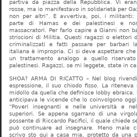
partiva da piazza della Repubblica. Vi era
rosse, ma io manifestavo in solidarietà per Gaz
non per altri”. E avvertiva, poi, i militanti
parte di Hamas e dei palestinesi e non 
massacratori. Per farlo capire a Gianni non b
striscioni di Militia. Questi ragazzi o elettori
criminalizzati e fatti passare per barbari l
italiana è impropria. Ci si deve aspettare che 
un trattamento analogo a quello riserva
palestinesi. Ragazzi, se mi leggete, state in 
SHOA? ARMA DI RICATTO – Nel blog rivendic
espressione, il suo chiodo fisso. La riteneva
midollo da quella che definisce lobby ebraica.
anticipava le vicende che lo coinvolgono oggi
“Poveri insegnanti e nelle università e ne
superiori. Se appena sgarrano di una virgol
possente di Riccardo Pacifici, il quale chiede s
può continuare ad insegnare. Meno male c
scrivo sto qui a casa mia, protetto da una 