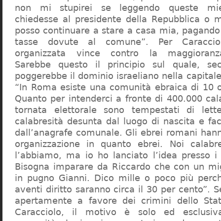
non mi stupirei se leggendo queste mie
chiedesse al presidente della Repubblica o 
posso continuare a stare a casa mia, pagando 
tasse dovute al comune”. Per Caraccio
organizzata vince contro la maggioranza
Sarebbe questo il principio sul quale, se
poggerebbe il dominio israeliano nella capita
“In Roma esiste una comunità ebraica di 10 
Quanto per intenderci a fronte di 400.000 cal
tornata elettorale sono tempestati di lette
calabresità desunta dal luogo di nascita e fa
dall’anagrafe comunale. Gli ebrei romani hann
organizzazione in quanto ebrei. Noi calabr
l’abbiamo, ma io ho lanciato l’idea presso 
Bisogna imparare da Riccardo che con un migl
in pugno Gianni. Dico mille o poco più perch
aventi diritto saranno circa il 30 per cento”. S
apertamente a favore dei crimini dello Stat
Caracciolo, il motivo è solo ed esclusi